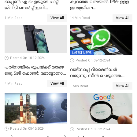
ഓപ്പൺ എ ഐയുടെ ചാറ്റ്
കുറഞ്ഞ വിലയിൽ IP69 ഉള്ള
ജിപിടി സെർച്ച് ഇനി
ഇന്ത്യയിലെ
എല്ലാവർക്കും സൗജന്യമായി
ആദ്യഫോൺ;ഫിംഗര്‍പ്രിന്റ്
View All
View All
1 Min Read
14 Min Read
ഉപയോഗിക്കാം
സ്‌കാനര്‍, എല്‍ഇഡി
ഫ്‌ളാഷിനൊപ്പം രണ്ട് കാമറ
സെന്‍സറുകള്‍; റിയല്‍മി 14
എക്‌സ് 18ന് വിപണിയില്‍
LATEST NEWS
Posted On 10-12-2024
Posted On 09-12-2024
പതിനായിരം രൂപയ്ക്ക് താഴെ
വാട്സാപ്പ് റിമൈൻഡർ
ഒരു 5ജി ഫോൺ; മോട്ടോറോള
വരുന്നു; സീൻ ചെയ്യാത്ത
മോട്ടോ ജി35 5ജി ഇന്ത്യയിൽ
മെസ്സേജുകളും സ്റ്റാറ്റസുകളും
View All
4 Min Read
അവതരിപ്പിച്ചു
View All
1 Min Read
ഓർമിപ്പിക്കും ഈ
പുതുപുത്തൻ ഫീച്ചർ
Posted On 05-12-2024
Posted On 05-12-2024