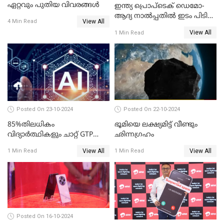
ഏറ്റവും പുതിയ വിവരങ്ങൾ
ഇന്ത്യ പ്രൊപ്ടെക് ഡെമോ-
ആദ്യ നാല്‍പ്പതില്‍ ഇടം പിടിച്ച്
View All
4 Min Read
കെഎസ്യുഎം സ്റ്റാര്‍ട്ടപ്പായ
View All
1 Min Read
തിത്തിത്താര
Posted On 23-10-2024
Posted On 22-10-2024
85%തിലധികം
ഭൂമിയെ ലക്ഷ്യമിട്ട് വീണ്ടും
വിദ്യാര്‍ത്ഥികളും ചാറ്റ് GTP
ഛിന്നഗ്രഹം
പോലുള്ള AI ടൂളുകള്‍
View All
View All
1 Min Read
1 Min Read
ഉപയോഗിക്കുന്നതായി
റിപ്പോര്‍ട്ട്
Posted On 16-10-2024