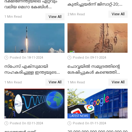
ദക്ഷിണേന്ത്യയിലെ ഏറ്റവും
കുതിച്ചുയർന്ന് ജിസാറ്റ്-20;
വലിയ മെഗാ കേബിള്‍
വിക്ഷേപണം വിജയം
ഫെസ്റ്റിന്റെ 22-ാം എഡിഷൻ
View All
2 Min Read
View All
1 Min Read
ഈ മാസം 21ന് കൊച്ചിയിൽ
ആരംഭിക്കും
Posted On 18-11-2024
Posted On 09-11-2024
സ്‌പേസ് എക്‌സുമായി
ചൊവ്വയില്‍ സമുദ്രത്തിന്റെ
സഹകരിച്ചുള്ള ഇന്ത്യയുടെ
ശേഷിപ്പുകള്‍ കണ്ടെത്തി
ആദ്യ ഉപഗ്രഹ വിക്ഷേപണം
ചൈന
View All
View All
1 Min Read
1 Min Read
നാളെ
LATEST NEWS
Posted On 02-11-2024
Posted On 01-11-2024