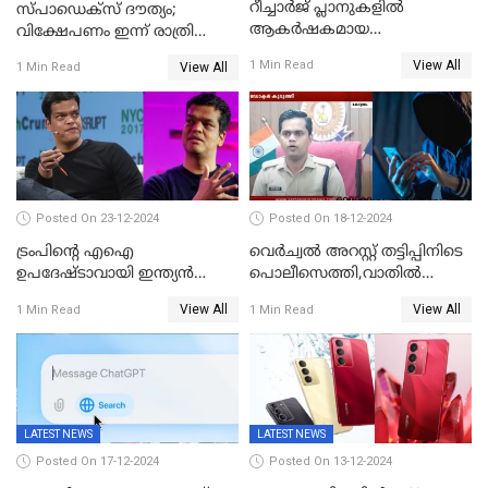
റീച്ചാര്‍ജ് പ്ലാനുകളില്‍
സ്പാഡെക്‌സ് ദൗത്യം;
ആകർഷകമായ
വിക്ഷേപണം ഇന്ന് രാത്രി
ഓഫറുകളോടെ അടിമുടി മാറ്റം
നടക്കും
View All
1 Min Read
View All
1 Min Read
വരുത്തി വിഐ
Posted On 23-12-2024
Posted On 18-12-2024
ട്രംപിന്റെ എഐ
വെർച്വൽ അറസ്റ്റ് തട്ടിപ്പിനിടെ
ഉപദേഷ്ടാവായി ഇന്ത്യൻ
പൊലീസെത്തി,വാതില്‍
വംശജൻ ശ്രീറാം കൃഷ്ണൻ
പൊളിച്ച് അകത്തുകടന്നു;
View All
View All
1 Min Read
1 Min Read
ഡോക്ടർ വിസമ്മതിച്ചിട്ടും
ഫോൺ വാങ്ങി;
നിർണായകമായത് ബാങ്കിന്റെ
സംശയം
LATEST NEWS
LATEST NEWS
Posted On 17-12-2024
Posted On 13-12-2024