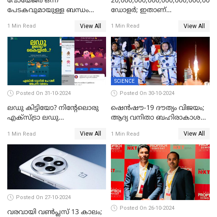
വോയേജര്‍ ഒന്ന്
20,000,000,000,000,000,000,000,
പേടകവുമായുള്ള ബന്ധം
ഡോളര്‍; ഇതാണ്
നഷ്ടമായതായി നാസ
അടയ്‌ക്കേണ്ട പിഴത്തുക;
View All
View All
1 Min Read
1 Min Read
ചാനലുകൾ യൂട്യൂബ്
തടഞ്ഞതാണ് കാരണം; കണ്ണ്
തള്ളി ഗൂഗിള്‍
SCIENCE
Posted On 31-10-2024
Posted On 30-10-2024
ലഡു കിട്ടിയോ? നിന്റേലൊരു
ഷെന്‍ഷൗ-19 ദൗത്യം വിജയം;
എക്സ്ട്രാ ലഡു
ആദ്യ വനിതാ ബഹിരാകാശ
എടുക്കാനുണ്ടോ?;
എഞ്ചിനീയർ ഉൾപ്പെടെ മൂന്നു
View All
View All
1 Min Read
1 Min Read
എല്ലായിടത്തും ഇതേ
പേർ ടിയാൻഗോങിൽ
പറയാനുള്ളു! ട്രെൻഡിങ്ങായി
ഗൂഗിൾ പേ ദീപാവലി ഓഫർ
Posted On 27-10-2024
Posted On 26-10-2024
വരവായി വൺപ്ലസ് 13 കാലം;