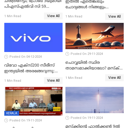
ചരിത്രനേട്ടം; പ്രോബ 3യുമായി
ഇതിൽ ഏതെങ്കിലും
പിഎസ്എല്‍വി സി 59
ചോദ്യങ്ങൾ നിങ്ങളും
ലക്ഷ്യത്തിലേക്ക്; വിക്ഷേപണം
ചോദിച്ചിട്ടുണ്ടാകും! 2024ൽ
View All
1 Min Read
View All
1 Min Read
വിജയം
ഗൂഗിളിൽ ഏറ്റവുമധികം
ആളുകൾ ചോദിച്ച
ചോദ്യങ്ങൾ
Posted On 29-11-2024
Posted On 04-12-2024
ചൊവ്വയിൽ സ്ഥിര
വിവോ എക്‌സ്200 സീരീസ്
താമസമാക്കിയാലോ? മസ്ക്
ഇന്ത്യയിൽ അരങ്ങേറുന്നു:
അടക്കമുള്ളവർ പണി തുടങ്ങി
മിന്നിക്കുന്ന ഡിസൈനും
View All
1 Min Read
View All
1 Min Read
ഫീച്ചറുകളും
KERALA
Posted On 19-11-2024
Posted On 19-11-2024
മസ്‌ക്കിന്റെ ഫാല്‍ക്കണ്‍ 9ൽ