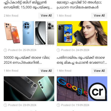
ഫ്ലിപ്കാർട്ട് ബിഗ് ബില്ല്യൺ
മോട്ടോ എഡ്ജ് 50 അൾട്രാ;
സെയിൽ; 15,000 രൂപയ്ക്കു
പ്രധാന സവിശേഷതകൾ
താഴെ വിലയുള്ള മികച്ച
View All
View All
2 Min Read
1 Min Read
സ്മാർട്ട്ഫോണുകൾ
Posted On 25-09-2024
Posted On 24-09-2024
50000 രൂപയ്ക്ക് താഴെ വില;
പതിനായിരം രൂപയ്ക്ക് താഴെ
2024 സെപ്തംബറിൽ
ഒരു മികച്ച ഫോൺ വേണോ?
വാങ്ങാവുന്ന മികച്ച
ടെക്നോ പോപ്പ് 9 5G
View All
View All
1 Min Read
1 Min Read
മൊബൈൽ ഫോണുകൾ
അവതരിപ്പിച്ചു
Posted On 23-09-2024
Posted On 19-09-2024