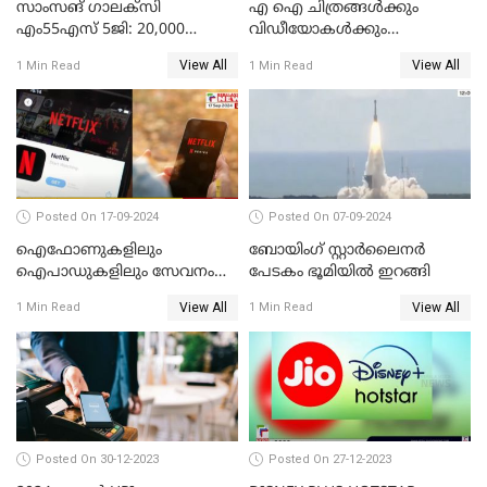
സാംസങ് ഗാലക്സി
എ ഐ ചിത്രങ്ങള്‍ക്കും
എം55എസ് 5ജി: 20,000
വിഡീയോകള്‍ക്കും
രൂപയ്ക്കു താഴെ വിലയിൽ
കുരുക്കിടാനൊരുങ്ങി ഗൂഗിള്‍
View All
View All
1 Min Read
1 Min Read
മികച്ച സ്മാർട്ട്ഫോൺ
Posted On 17-09-2024
Posted On 07-09-2024
ഐഫോണുകളിലും
ബോയിംഗ് സ്റ്റാര്‍ലൈനര്‍
ഐപാഡുകളിലും സേവനം
പേടകം ഭൂമിയില്‍ ഇറങ്ങി
നിര്‍ത്തലാക്കാന്‍
View All
View All
1 Min Read
1 Min Read
നെറ്റ്ഫ്‌ളിക്‌സ്
Posted On 30-12-2023
Posted On 27-12-2023