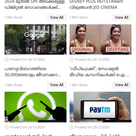
2024 മുതൽ UPI അടക്കമുള്ള
DISNEY PLUS HOTSTARനെ
ഡിജിറ്റൽ സേവനങ്ങൾക്ക്
വിഴുങ്ങാന്‍ JIO CINEMA
വലിയ മാറ്റങ്ങളാണ്
View All
View All
1 Min Read
1 Min Read
കാത്തിരിക്കുന്നത്
Posted On 26-12-2023
Posted On 26-12-2023
പരസ്യവിഭാഗത്തിലെ
'ഡീപ്‌ഫേക്ക്'; സോഷ്യല്‍
30,000ത്തോളം ജീവനക്കാരെ
മീഡിയ കമ്പനികള്‍ക്ക് ഐ ടി
പുനഃക്രമീകരിക്കാന്‍ ഒരുങ്ങി
മന്ത്രാലയത്തിന്റെ കര്‍ശന
View All
View All
1 Min Read
1 Min Read
ഗൂഗിള്‍
നിര്‍ദ്ദേശം
Posted On 25-12-2023
Posted On 25-12-2023