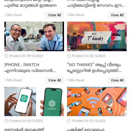
പുതിയ മാറ്റങ്ങൾ ഇങ്ങനെ
ചാറ്റ്‌ബോട്ടിന്റെ സേവനം ഈ
ആഴ്ചയോടെ വരിക്കാര്‍ക്ക്
View All
View All
1 Min Read
1 Min Read
ലഭിക്കും; ഇലോണ്‍ മസ്‌ക്
Posted On 09-12-2023
Posted On 05-12-2023
IPHONE , IWATCH
"NO THANKS" ആപ്പ് വീണ്ടും
എന്നിവയുടെ ഡിസൈന്‍
പ്ലേസ്റ്റോറില്‍ ഉള്‍പ്പെടുത്തി
വിഭാഗം എക്സിക്യുട്ടീവ് ടാങ്
GOOGLE
View All
View All
1 Min Read
1 Min Read
ടാന്‍ കമ്പനി
വിടാനൊരുങ്ങുന്നു
Posted On 02-12-2023
Posted On 01-12-2023
സൈബര്‍ ലോകത്ത്
പബ്ലിക്ക് വൈഫൈ