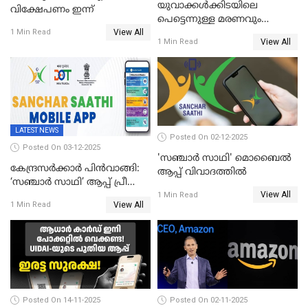
യുവാക്കൾക്കിടയിലെ
വിക്ഷേപണം ഇന്ന്
പെട്ടെന്നുള്ള മരണവും
View All
കോവിഡ് വാക്‌സിനേഷനും;
1 Min Read
View All
1 Min Read
എയിംസ് നടത്തിയ പഠനം
പുറത്ത്; ഐസിഎംആർ
റിപ്പോർട്ട്
LATEST NEWS
Posted On 02-12-2025
Posted On 03-12-2025
'സഞ്ചാർ സാഥി' മൊബൈല്‍
കേന്ദ്രസർക്കാർ പിൻവാങ്ങി:
ആപ്പ് വിവാദത്തില്‍
‘സഞ്ചാർ സാഥി’ ആപ്പ് പ്രീ
View All
ഇൻസ്റ്റാൾ ചെയ്യാനുള്ള
1 Min Read
View All
1 Min Read
ഉത്തരവ് പിൻവലിച്ചു
Posted On 14-11-2025
Posted On 02-11-2025