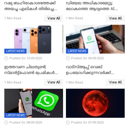
റഷ്യ ബഹിരാകാശത്തേക്ക്‌
ഡിയേല അധികാരമേറ്റു;
അയച്ച എലികൾ തിരിച്ചെത്തി;
ലോകത്തെ ആദ്യത്തെ AI
ബയോൺ-എം ദൗത്യത്തിലൂടെ
മന്ത്രിയെ വാഴിച്ചു! ശമ്പളം
View All
View All
1 Min Read
1 Min Read
ജീവനോടെ എത്തിയവ 75
വേണ്ട, കൈക്കൂലി വാങ്ങില്ല;
'ആരും കൊതിച്ചുപോകും
ഇങ്ങനെയൊരു ക്യാബിനറ്റ്
മന്ത്രിയെ
LATEST NEWS
LATEST NEWS
Posted On 10-09-2025
Posted On 09-09-2025
ഇത്തവണ ചിലതുണ്ട്;
വാട്‌സ്ആപ്പ് വെബ്
സ്മാർട്ട്ഫോൺ പ്രേമികൾക്ക്
ഉപയോഗിക്കുന്നവർക്ക്
സന്തോഷിക്കാമെന്ന് ആപ്പിൾ;
സ്ക്രോൾ ചെയ്യാൻ പറ്റുന്നില്ല;
View All
View All
1 Min Read
1 Min Read
പക്ഷേ വിലയോ..; ഐഫോൺ
ചാറ്റിൽ പണികിട്ടി
17 സീരീസ് ഫോണുകള്‍
ഉപഭോക്താക്കൾ
അവതരിപ്പിച്ചു
LATEST NEWS
Posted On 08-09-2025
Posted On 07-09-2025