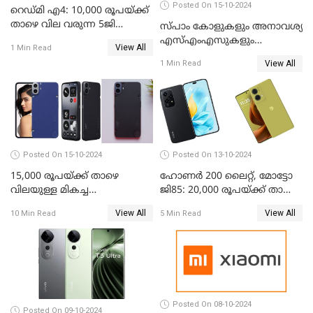
Posted On 15-10-2024
റെഡ്മി എ4: 10,000 രൂപയ്ക്ക്
താഴെ വില വരുന്ന 5ജി
സ്പാം കോളുകളും അനാവശ്യ
ഫോണുമായി ഷവോമി
എസ്എംഎസുകളും
View All
1 Min Read
തിരിച്ചറിയാന്‍ സാധിക്കുന്ന
View All
1 Min Read
എഐ ഫീച്ചറുമായി ഭാരതി
എയര്‍ടെല്‍
Posted On 15-10-2024
Posted On 13-10-2024
15,000 രൂപയ്ക്ക് താഴെ
ഹോണർ 200 ലൈറ്റ്, മോട്ടോ
വിലയുള്ള മികച്ച
ജി85: 20,000 രൂപയ്ക്ക് താഴെ
ഫോണുകൾ: ഒക്ടോബർ 2024
വില വരുന്ന മികച്ച ഫോൺ
View All
View All
10 Min Read
5 Min Read
ഏതാണ്?
Posted On 08-10-2024
Posted On 09-10-2024