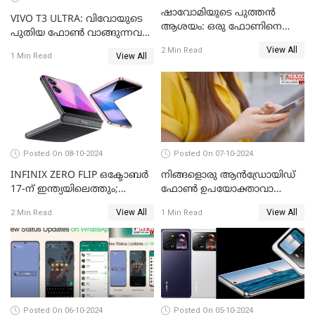
ഷാവോമിയുടെ പുത്തൻ
VIVO T3 ULTRA: വിവോയുടെ
ആശയം: ഒരു ഫോണിനെ
പുതിയ ഫോൺ വാങ്ങുന്നവർ
രണ്ടാക്കി മാറ്റാം
അറിയാൻ
View All
2 Min Read
View All
1 Min Read
Posted On 08-10-2024
Posted On 07-10-2024
INFINIX ZERO FLIP ഒക്ടോബർ
നിങ്ങളൊരു ആൻഡ്രോയിഡ്
17-ന് ഇന്ത്യയിലെത്തും;
ഫോൺ ഉപയോക്താവാണോ?
അറിഞ്ഞിരിക്കേണ്ട
നിങ്ങൾക്കിതാ ഒരു സന്തോഷ
View All
View All
2 Min Read
1 Min Read
കാര്യങ്ങൾ
വാർത്ത!
Posted On 06-10-2024
Posted On 05-10-2024