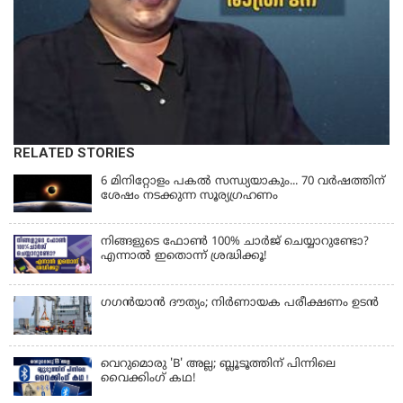
RELATED STORIES
6 മിനിറ്റോളം പകൽ സന്ധ്യയാകും... 70 വർഷത്തിന്
ശേഷം നടക്കുന്ന സൂര്യഗ്രഹണം
നിങ്ങളുടെ ഫോൺ 100% ചാർജ് ചെയ്യാറുണ്ടോ?
എന്നാൽ ഇതൊന്ന് ശ്രദ്ധിക്കൂ!
ഗഗന്‍യാന്‍ ദൗത്യം; നിര്‍ണായക പരീക്ഷണം ഉടന്‍
വെറുമൊരു 'B' അല്ല; ബ്ലൂടൂത്തിന് പിന്നിലെ
വൈക്കിംഗ് കഥ!
LATEST NEWS