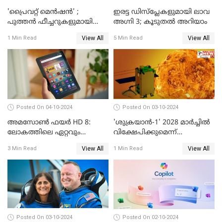
'പ്രൈവറ്റ് മെന്‍ഷന്‍' ;
ഇരട്ട ഡിസ്‌പ്ലേകളുമായി ലാവ
പുത്തന്‍ ഫീച്ചറുകളുമായി
അഗ്നി 3; കൂടുതൽ അറിയാം
വാട്‌സ്ആപ്പ്
View All
View All
1 Min Read
5 Min Read
Posted On 04-10-2024
Posted On 03-10-2024
അമസോൺ ഫയർ HD 8:
'ശുക്രയാന്‍-1' 2028 മാര്‍ച്ചില്‍
ലോകത്തിലെ ഏറ്റവും
വിക്ഷേപിക്കുമെന്ന്
വിലകുറഞ്ഞ AI ടാബ്ലറ്റ്
ഐഎസ്ആര്‍ഒ
View All
View All
3 Min Read
1 Min Read
എത്തി!
Posted On 03-10-2024
Posted On 02-10-2024