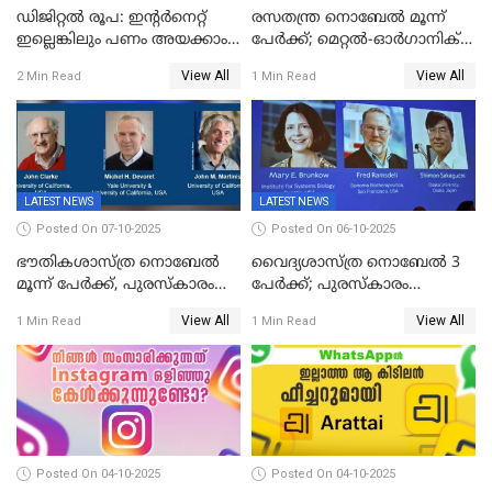
ഡിജിറ്റൽ രൂപ: ഇന്റർനെറ്റ്
രസതന്ത്ര നൊബേല്‍ മൂന്ന്
ഇല്ലെങ്കിലും പണം അയക്കാം!
പേർക്ക്; മെറ്റൽ-ഓർഗാനിക്
| DIGITAL RUPEE EXPLAINED
ഫ്രെയിംവർക്കുകളുടെ
View All
View All
2 Min Read
1 Min Read
IN MALAYALAM
വികസനത്തിന്' നൽകിയ
സംഭാവനകൾക്ക് പുരസ്‍കാരം
LATEST NEWS
LATEST NEWS
Posted On 07-10-2025
Posted On 06-10-2025
ഭൗതികശാസ്ത്ര നൊബേല്‍
വൈദ്യശാസ്ത്ര നൊബേൽ 3
മൂന്ന് പേർക്ക്, പുരസ്‌കാരം
പേർക്ക്; പുരസ്കാരം
ക്വാണ്ടം മെക്കാനിക്സിലെ
രോഗപ്രതിരോധശേഷിയുമായി
View All
View All
1 Min Read
1 Min Read
ഗവേഷണത്തിന്
ബന്ധപ്പെട്ട ഗവേഷണത്തിന്
Posted On 04-10-2025
Posted On 04-10-2025