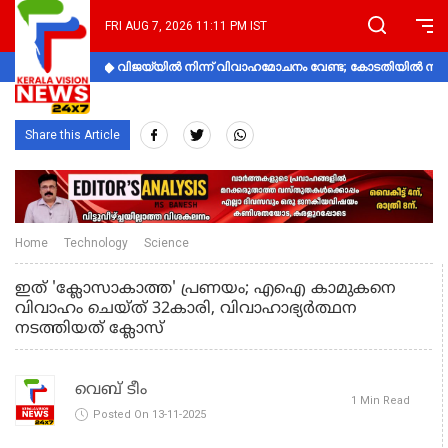
FRI AUG 7, 2026 11:11 PM IST
വിജയ്‌യിൽ നിന്ന് വിവാഹമോചനം വേണ്ട; കോടതിയിൽ നിലപാ
Share this Article
Home
Technology
Science
ഇത് 'ക്ലോസാകാത്ത' പ്രണയം; എഐ കാമുകനെ
വിവാഹം ചെയ്ത് 32കാരി, വിവാഹാഭ്യർത്ഥന
നടത്തിയത് ക്ലോസ്
വെബ് ടീം
1 Min Read
Posted On 13-11-2025