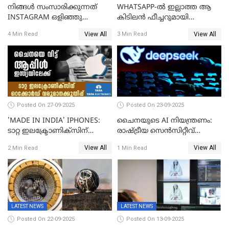
നിങ്ങൾ സംസാരിക്കുന്നത്
WHATSAPP-ൽ ഇല്ലാത്ത ആ
INSTAGRAM ഒളിഞ്ഞു
കിടിലൻ ഫീച്ചറുമായി
കേൾക്കുന്നുണ്ടോ? സത്യം
'അരട്ടൈ'
View All
View All
4 Min Read
3 Min Read
ഇതാണ്!
Posted On 27-09-2025
Posted On 23-09-2025
'MADE IN INDIA' IPHONES:
ചൈനയുടെ AI നിയന്ത്രണം:
ടാറ്റ ഇലക്ട്രോണിക്സിന്
രാഷ്ട്രീയ സെൻസിറ്റീവ്
റെക്കോർഡ് വരുമാനക്കുതിപ്പ്
ഉള്ളടക്കം തടയാൻ വാവെയ്
View All
View All
2 Min Read
1 Min Read
ഡീപ് സീക്ക്-ആർ1-സേഫ്
LATEST NEWS
LATEST NEWS
Posted On 22-09-2025
Posted On 13-09-2025