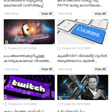
ഓണ്‍ലൈന്‍ തട്ടിപ്പിന്റെ
ജീവനക്കാരെ പിരിച്ച് വിട്ട്
കേന്ദ്രമായി വാട്സ്ആപ്പ്
PAYTM മാതൃ കമ്പനിയായ
വണ്‍-97 കമ്മ്യൂണിക്കേഷന്‍
View All
View All
1 Min Read
1 Min Read
Posted On 24-12-2023
Posted On 19-12-2023
പ്രപഞ്ചത്തെക്കുറിച്ചുള്ള
കുക്കീസിന് വിരാമമിട്ട് ഗൂഗിള്‍,
കൗതുകകരമായ വിവരങ്ങള്‍
അടുത്തമാസം മുതല്‍
നല്‍കികൊണ്ട് യാത്ര
കുക്കീസിന്
View All
View All
1 Min Read
1 Min Read
തുടരുകയാണ് ജയിംസ് വെബ്
വിലക്കേര്‍പ്പെടുത്തുമെന്ന്
സൂചന
Posted On 15-12-2023
Posted On 10-12-2023
കടുംപിടുത്തം മാറ്റി ട്വിച്ച് ;
X AI വികസിപ്പിച്ച