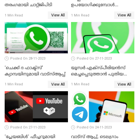
തരംഗമായി ചാറ്റ്ജിപിടി
ഉപയോഗിക്കുമ്പോള്‍
ശ്രദ്ധിക്കുക; മുന്നറിയിപ്പുമായി
View All
View All
1 Min Read
1 Min Read
പൊലീസ്
Posted On 28-11-2023
Posted On 27-11-2023
'ചെക്ക് ദ ഫാക്ട്‌സ്'
യൂസര്‍ എക്‌സ്പീരിയന്‍സ്
ക്യാമ്പയിനുമായി വാട്സ്ആപ്പ്
മെച്ചപ്പെടുത്താന്‍ പുതിയ
അപ്‌ഡേറ്റുമായി വാട്‌സ്ആപ്പ്
View All
View All
1 Min Read
1 Min Read
Posted On 27-11-2023
Posted On 24-11-2023
'പ്ലേയബിള്‍' ഫീച്ചറുമായി
വാട്‌സ് ആപ്പ്, ടെലഗ്രാം