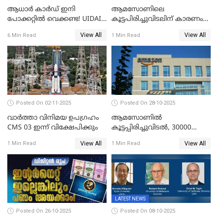
ആധാർ കാർഡ് ഇനി
ആമസോണിലെ
പോക്കറ്റിൽ വെക്കണ്ട! UIDAI-
കൂട്ടപിരിച്ചുവിടലിന് കാരണം
യുടെ പുതിയ ആപ്പ്; ഇരട്ട
എ ഐ അല്ല,
View All
View All
6 Min Read
1 Min Read
സുരക്ഷ!
വെളിപ്പെടുത്തലുമായി CEO
ആന്റി ജാസി
Posted On 02-11-2025
Posted On 28-10-2025
വാര്‍ത്താ വിനിമയ ഉപഗ്രഹം
ആമസോണില്‍
CMS 03 ഇന്ന് വിക്ഷേപിക്കും
കൂട്ടപ്പിരിച്ചുവിടല്‍, 30000
ജീവനക്കാരെ പിരിച്ചുവിടും
View All
View All
1 Min Read
1 Min Read
LATEST NEWS
Posted On 26-10-2025
Posted On 08-10-2025