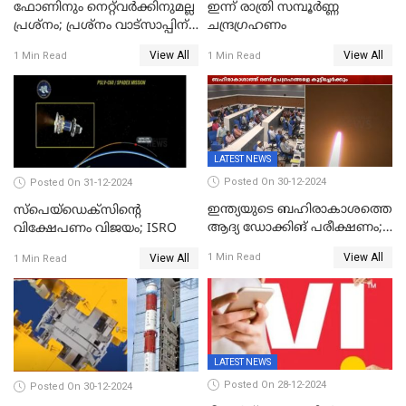
ഫോണിനും നെറ്റ്‌വര്‍ക്കിനുമല്ല
ഇന്ന് രാത്രി സമ്പൂര്‍ണ്ണ
പ്രശ്നം; പ്രശ്‌നം വാട്സാപ്പിന്
ചന്ദ്രഗ്രഹണം
തന്നെ! ഡൗൺ
View All
View All
1 Min Read
1 Min Read
LATEST NEWS
Posted On 30-12-2024
Posted On 31-12-2024
ഇന്ത്യയുടെ ബഹിരാകാശത്തെ
സ്‌പെയ്‌ഡെക്‌സിൻ്റെ
ആദ്യ ഡോക്കിങ് പരീക്ഷണം;
വിക്ഷേപണം വിജയം; ISRO
സ്‌പെയ്‌ഡെക്‌സ് വിക്ഷേപണം
View All
1 Min Read
View All
1 Min Read
വിജയം
LATEST NEWS
Posted On 28-12-2024
Posted On 30-12-2024