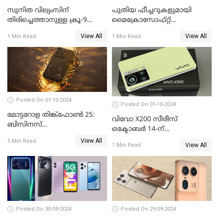
സുനിത വില്യംസിന്
പുതിയ ഫീച്ചറുകളുമായി
തിരിച്ചെത്താനുള്ള ക്രൂ-9
മൈക്രോസോഫ്റ്റ്
ഡ്രാഗണ്‍ പേടകം
കോപൈലറ്റ്
View All
View All
1 Min Read
1 Min Read
ഐഎസ്എസിലെത്തി
Posted On 01-10-2024
Posted On 01-10-2024
മോട്ടറോള തിങ്ക്ഫോൺ 25:
വിവോ X200 സീരീസ്
ബിസിനസ്
ഒക്ടോബർ 14-ന്
പ്രൊഫഷണലുകൾക്ക്
വിപണിയിലെത്തും: കൂടുതൽ
View All
5 Min Read
പുതിയൊരു കരുത്ത്
View All
1 Min Read
വിവരങ്ങൾ പുറത്ത്
Posted On 30-09-2024
Posted On 29-09-2024