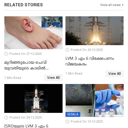
RELATED STORIES
View all news
Posted On 24-12-2025
Posted On 27-12-2025
LVM 3 എം 6 വിക്ഷേപണം
മുറിഞ്ഞുപോയ ചെവി
വിജയകരം
യുവതിയുടെ കാലിൽ
View All
തുന്നിച്ചേർത്തു; മാസങ്ങൾക്ക്
1 Min Read
View All
1 Min Read
ശേഷം യഥാസ്ഥാനത്ത്
തുന്നിച്ചേർത്തു ചൈനീസ്
ഡോക്ടർ
KERALA
Posted On 24-12-2025
Posted On 15-12-2025
ISROയുടെ LVM 3 എം 6