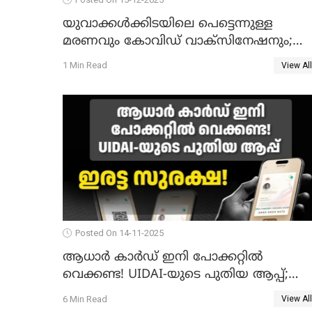
യുവാക്കൾക്കിടയിലെ പെട്ടെന്നുള്ള
മരണവും കോവിഡ് വാക്‌സിനേഷനും;
എയിംസ് നടത്തിയ പഠനം പുറത്ത്;
1 Min Read
View All
ഐസിഎംആർ റിപ്പോർട്ട്
Posted On 14-11-2025
ആധാർ കാർഡ് ഇനി പോക്കറ്റിൽ
വെക്കണ്ട! UIDAI-യുടെ പുതിയ ആപ്പ്;
ഇരട്ട സുരക്ഷ!
6 Min Read
View All