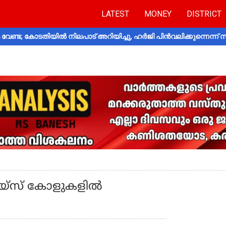
LATEST
MONEY
DISTRICT
വേണ്ട; കോടതിയിൽ നിലപാട് അറിയിച്ചു, ഹർജി പിൻവലിക്കുന്നെന്ന്
ോയ്സ് കോളുകളില്‍