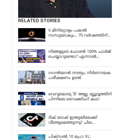
RELATED STORIES
6 മിനിറ്റോളം പകൽ
സന്ധ്യയാകും... 70 വർഷത്തിന്
ശേഷം നടക്കുന്ന സൂര്യഗ്രഹണം
നിങ്ങളുടെ ഫോൺ 100% ചാർജ്
ചെയ്യാറുണ്ടോ? എന്നാൽ
ഇതൊന്ന് ശ്രദ്ധിക്കൂ!
ഗഗന്‍യാന്‍ ദൗത്യം; നിര്‍ണായക
പരീക്ഷണം ഉടന്‍
വെറുമൊരു 'B' അല്ല; ബ്ലൂടൂത്തിന്
പിന്നിലെ വൈക്കിംഗ് കഥ!
LATEST NEWS
ടിക് ടോക് ഇന്ത്യയിലേക്ക്
വീണ്ടുമെത്തുന്നു? ചില
ഉപയോക്താക്കൾക്ക്
വെബ്സൈറ്റ് ലഭ്യമായിത്തുടങ്ങി
പിക്സൽ 10 പ്രോ XL: