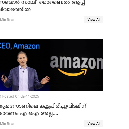
സഞ്ചാർ സാഥി' മൊബൈല്‍ ആപ്പ്
ിവാദത്തില്‍
 Min Read
View All
Posted On 02-11-2025
ആമസോണിലെ കൂട്ടപിരിച്ചുവിടലിന്
കാരണം എ ഐ അല്ല,
വെളിപ്പെടുത്തലുമായി CEO ആന്റി ജാസി
 Min Read
View All