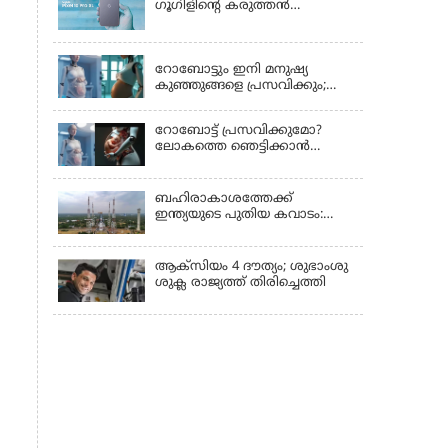
ഗൂഗിളിന്റെ കരുത്തൻ
പുറത്തിറങ്ങി
LATEST NEWS
റോബോട്ടും ഇനി മനുഷ്യ
കുഞ്ഞുങ്ങളെ പ്രസവിക്കും;
ലോക റോബോട്ട്
കോണ്‍ഫറന്‍സില്‍
റോബോട്ട് പ്രസവിക്കുമോ?
പ്രഖ്യാപനവുമായി കൈവ
ലോകത്തെ ഞെട്ടിക്കാൻ
ടെക്നോളജി
ചൈനയുടെ 'പ്രഗ്നൻസി
റോബോട്ട്'!
ബഹിരാകാശത്തേക്ക്
ഇന്ത്യയുടെ പുതിയ കവാടം:
ശ്രീഹരിക്കോട്ടയിൽ
ഒരുങ്ങുന്നതെന്ത്?
ആക്‌സിയം 4 ദൗത്യം; ശുഭാംശു
ശുക്ല രാജ്യത്ത് തിരിച്ചെത്തി