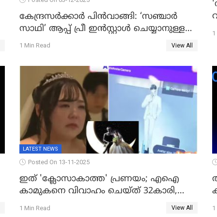
'
വ
കേന്ദ്രസർക്കാർ പിൻവാങ്ങി: ‘സഞ്ചാർ
സാഥി’ ആപ്പ് പ്രീ ഇൻസ്റ്റാൾ ചെയ്യാനുള്ള
1
ഉത്തരവ് പിൻവലിച്ചു
1 Min Read
View All
LATEST NEWS
Posted On 13-11-2025
ഇത് 'ക്ലോസാകാത്ത' പ്രണയം; എഐ
കാമുകനെ വിവാഹം ചെയ്ത് 32കാരി,
വിവാഹാഭ്യർത്ഥന നടത്തിയത് ക്ലോസ്
1 Min Read
1
View All