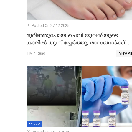
Posted On 27-12-2025
മുറിഞ്ഞുപോയ ചെവി യുവതിയുടെ
കാലിൽ തുന്നിച്ചേർത്തു; മാസങ്ങൾക്ക്
ശേഷം യഥാസ്ഥാനത്ത് തുന്നിച്ചേർത്തു
1 Min Read
View All
ചൈനീസ് ഡോക്ടർ
KERALA
Posted On 15-12-2025