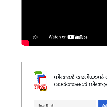
നിങ്ങൾ അറിയാൻ ആ
വാർത്തകൾ നിങ്ങള
Su