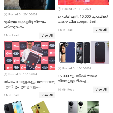
Posted On 16-10-2024
Posted On 22-10-2024
റെഡ്മി എ4: 10,000 രൂപയ്ക്ക്
താഴെ വില വരുന്ന 5ജി
ഭൂമിയെ ലക്ഷ്യമിട്ട് വീണ്ടും
ഫോണുമായി ഷവോമി
ഛിന്നഗ്രഹം
View All
1 Min Read
View All
1 Min Read
Posted On 15-10-2024
Posted On 15-10-2024
15,000 രൂപയ്ക്ക് താഴെ
വിലയുള്ള മികച്ച
സ്പാം കോളുകളും അനാവശ്യ
ഫോണുകൾ: ഒക്ടോബർ 2024
എസ്എംഎസുകളും
View All
10 Min Read
തിരിച്ചറിയാന്‍ സാധിക്കുന്ന
View All
1 Min Read
എഐ ഫീച്ചറുമായി ഭാരതി
എയര്‍ടെല്‍