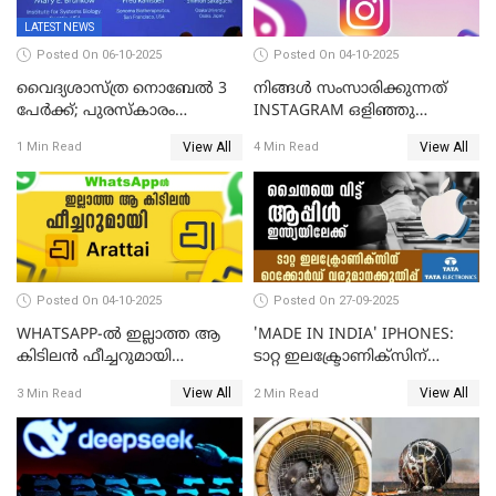
LATEST NEWS
Posted On 06-10-2025
Posted On 04-10-2025
വൈദ്യശാസ്ത്ര നൊബേൽ 3
നിങ്ങൾ സംസാരിക്കുന്നത്
പേർക്ക്; പുരസ്കാരം
INSTAGRAM ഒളിഞ്ഞു
രോഗപ്രതിരോധശേഷിയുമായി
കേൾക്കുന്നുണ്ടോ? സത്യം
View All
View All
1 Min Read
4 Min Read
ബന്ധപ്പെട്ട ഗവേഷണത്തിന്
ഇതാണ്!
Posted On 04-10-2025
Posted On 27-09-2025
WHATSAPP-ൽ ഇല്ലാത്ത ആ
'MADE IN INDIA' IPHONES:
കിടിലൻ ഫീച്ചറുമായി
ടാറ്റ ഇലക്ട്രോണിക്സിന്
'അരട്ടൈ'
റെക്കോർഡ് വരുമാനക്കുതിപ്പ്
View All
View All
3 Min Read
2 Min Read