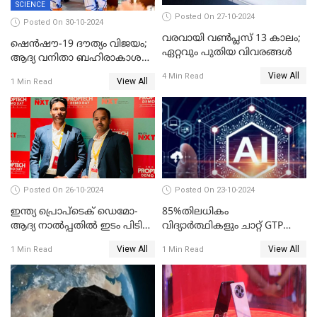
SCIENCE
Posted On 27-10-2024
Posted On 30-10-2024
വരവായി വൺപ്ലസ് 13 കാലം;
ഷെന്‍ഷൗ-19 ദൗത്യം വിജയം;
ഏറ്റവും പുതിയ വിവരങ്ങൾ
ആദ്യ വനിതാ ബഹിരാകാശ
എഞ്ചിനീയർ ഉൾപ്പെടെ മൂന്നു
View All
4 Min Read
View All
1 Min Read
പേർ ടിയാൻഗോങിൽ
Posted On 26-10-2024
Posted On 23-10-2024
ഇന്ത്യ പ്രൊപ്ടെക് ഡെമോ-
85%തിലധികം
ആദ്യ നാല്‍പ്പതില്‍ ഇടം പിടിച്ച്
വിദ്യാര്‍ത്ഥികളും ചാറ്റ് GTP
കെഎസ്യുഎം സ്റ്റാര്‍ട്ടപ്പായ
പോലുള്ള AI ടൂളുകള്‍
View All
View All
1 Min Read
1 Min Read
തിത്തിത്താര
ഉപയോഗിക്കുന്നതായി
റിപ്പോര്‍ട്ട്