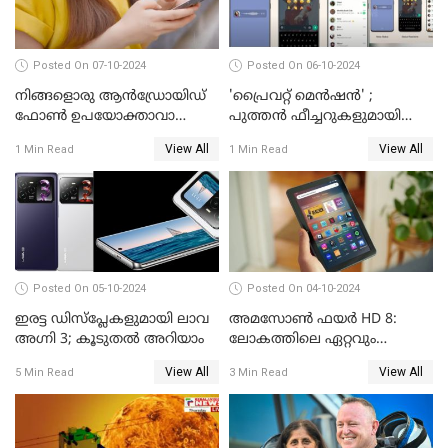
Posted On 07-10-2024
Posted On 06-10-2024
നിങ്ങളൊരു ആൻഡ്രോയിഡ്
'പ്രൈവറ്റ് മെന്‍ഷന്‍' ;
ഫോൺ ഉപയോക്താവാണോ?
പുത്തന്‍ ഫീച്ചറുകളുമായി
നിങ്ങൾക്കിതാ ഒരു സന്തോഷ
വാട്‌സ്ആപ്പ്
View All
View All
1 Min Read
1 Min Read
വാർത്ത!
Posted On 05-10-2024
Posted On 04-10-2024
ഇരട്ട ഡിസ്‌പ്ലേകളുമായി ലാവ
അമസോൺ ഫയർ HD 8:
അഗ്നി 3; കൂടുതൽ അറിയാം
ലോകത്തിലെ ഏറ്റവും
വിലകുറഞ്ഞ AI ടാബ്ലറ്റ്
View All
View All
5 Min Read
3 Min Read
എത്തി!