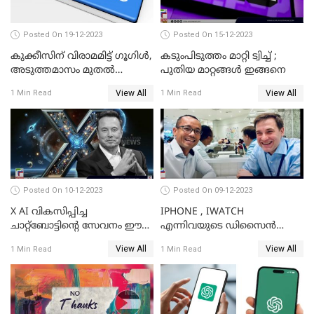
Posted On 19-12-2023
Posted On 15-12-2023
കുക്കീസിന് വിരാമമിട്ട് ഗൂഗിള്‍,
കടുംപിടുത്തം മാറ്റി ട്വിച്ച് ;
അടുത്തമാസം മുതല്‍
പുതിയ മാറ്റങ്ങൾ ഇങ്ങനെ
കുക്കീസിന്
View All
View All
1 Min Read
1 Min Read
വിലക്കേര്‍പ്പെടുത്തുമെന്ന്
സൂചന
Posted On 10-12-2023
Posted On 09-12-2023
X AI വികസിപ്പിച്ച
IPHONE , IWATCH
ചാറ്റ്‌ബോട്ടിന്റെ സേവനം ഈ
എന്നിവയുടെ ഡിസൈന്‍
ആഴ്ചയോടെ വരിക്കാര്‍ക്ക്
വിഭാഗം എക്സിക്യുട്ടീവ് ടാങ്
View All
View All
1 Min Read
1 Min Read
ലഭിക്കും; ഇലോണ്‍ മസ്‌ക്
ടാന്‍ കമ്പനി
വിടാനൊരുങ്ങുന്നു