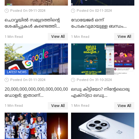
Posted On 09-11-2024
Posted On 02-11-2024
ചൊവ്വയില്‍ സമുദ്രത്തിന്റെ
വോയേജര്‍ ഒന്ന്
ശേഷിപ്പുകള്‍ കണ്ടെത്തി
പേടകവുമായുള്ള ബന്ധം
ചൈന
നഷ്ടമായതായി നാസ
View All
View All
1 Min Read
1 Min Read
LATEST NEWS
Posted On 01-11-2024
Posted On 31-10-2024
20,000,000,000,000,000,000,000,000,000,000,000
ലഡു കിട്ടിയോ? നിന്റേലൊരു
ഡോളര്‍; ഇതാണ്
എക്സ്ട്രാ ലഡു
അടയ്‌ക്കേണ്ട പിഴത്തുക;
എടുക്കാനുണ്ടോ?;
View All
View All
1 Min Read
1 Min Read
ചാനലുകൾ യൂട്യൂബ്
എല്ലായിടത്തും ഇതേ
തടഞ്ഞതാണ് കാരണം; കണ്ണ്
പറയാനുള്ളു! ട്രെൻഡിങ്ങായി
തള്ളി ഗൂഗിള്‍
ഗൂഗിൾ പേ ദീപാവലി ഓഫർ