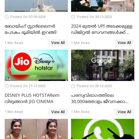
Posted On 07-09-2024
Posted On 30-12-2023
ബോയിംഗ് സ്റ്റാര്‍ലൈനര്‍
2024 മുതൽ UPI അടക്കമുള്ള
പേടകം ഭൂമിയില്‍ ഇറങ്ങി
ഡിജിറ്റൽ സേവനങ്ങൾക്ക്
വലിയ മാറ്റങ്ങളാണ്
View All
View All
1 Min Read
1 Min Read
കാത്തിരിക്കുന്നത്
Posted On 27-12-2023
Posted On 26-12-2023
DISNEY PLUS HOTSTARനെ
പരസ്യവിഭാഗത്തിലെ
വിഴുങ്ങാന്‍ JIO CINEMA
30,000ത്തോളം ജീവനക്കാരെ
പുനഃക്രമീകരിക്കാന്‍ ഒരുങ്ങി
View All
View All
1 Min Read
1 Min Read
ഗൂഗിള്‍