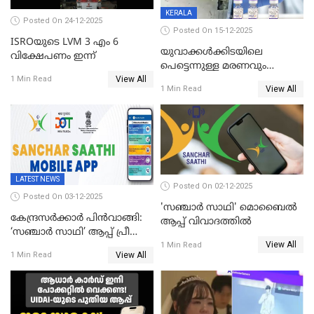
KERALA
Posted On 24-12-2025
Posted On 15-12-2025
ISROയുടെ LVM 3 എം 6
യുവാക്കൾക്കിടയിലെ
വിക്ഷേപണം ഇന്ന്
പെട്ടെന്നുള്ള മരണവും
View All
കോവിഡ് വാക്‌സിനേഷനും;
1 Min Read
View All
1 Min Read
എയിംസ് നടത്തിയ പഠനം
പുറത്ത്; ഐസിഎംആർ
റിപ്പോർട്ട്
LATEST NEWS
Posted On 02-12-2025
Posted On 03-12-2025
'സഞ്ചാർ സാഥി' മൊബൈല്‍
കേന്ദ്രസർക്കാർ പിൻവാങ്ങി:
ആപ്പ് വിവാദത്തില്‍
‘സഞ്ചാർ സാഥി’ ആപ്പ് പ്രീ
View All
ഇൻസ്റ്റാൾ ചെയ്യാനുള്ള
1 Min Read
View All
1 Min Read
ഉത്തരവ് പിൻവലിച്ചു