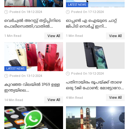
LATEST NEWS
Posted On 18-12-2024
Posted On 17-12-2024
വെർച്വൽ അറസ്റ്റ് തട്ടിപ്പിനിടെ
ഓപ്പൺ എ ഐയുടെ ചാറ്റ്
പൊലീസെത്തി,വാതില്‍
ജിപിടി സെർച്ച് ഇനി
പൊളിച്ച് അകത്തുകടന്നു;
എല്ലാവർക്കും സൗജന്യമായി
View All
View All
1 Min Read
1 Min Read
ഡോക്ടർ വിസമ്മതിച്ചിട്ടും
ഉപയോഗിക്കാം
ഫോൺ വാങ്ങി;
നിർണായകമായത് ബാങ്കിന്റെ
സംശയം
LATEST NEWS
Posted On 10-12-2024
Posted On 13-12-2024
പതിനായിരം രൂപയ്ക്ക് താഴെ
കുറഞ്ഞ വിലയിൽ IP69 ഉള്ള
ഒരു 5ജി ഫോൺ; മോട്ടോറോള
ഇന്ത്യയിലെ
മോട്ടോ ജി35 5ജി ഇന്ത്യയിൽ
ആദ്യഫോൺ;ഫിംഗര്‍പ്രിന്റ്
View All
4 Min Read
അവതരിപ്പിച്ചു
View All
14 Min Read
സ്‌കാനര്‍, എല്‍ഇഡി
ഫ്‌ളാഷിനൊപ്പം രണ്ട് കാമറ
സെന്‍സറുകള്‍; റിയല്‍മി 14
എക്‌സ് 18ന് വിപണിയില്‍