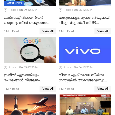
LATEST NEWS
Posted On 09-12-2024
Posted On 05-12-2024
വാട്സാപ്പ് റിമൈൻഡർ
ചരിത്രനേട്ടം; പ്രോബ 3യുമായി
വരുന്നു; സീൻ ചെയ്യാത്ത
പിഎസ്എല്‍വി സി 59
മെസ്സേജുകളും സ്റ്റാറ്റസുകളും
ലക്ഷ്യത്തിലേക്ക്; വിക്ഷേപണം
View All
View All
1 Min Read
1 Min Read
ഓർമിപ്പിക്കും ഈ
വിജയം
പുതുപുത്തൻ ഫീച്ചർ
Posted On 05-12-2024
Posted On 04-12-2024
ഇതിൽ ഏതെങ്കിലും
വിവോ എക്‌സ്200 സീരീസ്
ചോദ്യങ്ങൾ നിങ്ങളും
ഇന്ത്യയിൽ അരങ്ങേറുന്നു:
ചോദിച്ചിട്ടുണ്ടാകും! 2024ൽ
മിന്നിക്കുന്ന ഡിസൈനും
View All
View All
1 Min Read
1 Min Read
ഗൂഗിളിൽ ഏറ്റവുമധികം
ഫീച്ചറുകളും
ആളുകൾ ചോദിച്ച
ചോദ്യങ്ങൾ