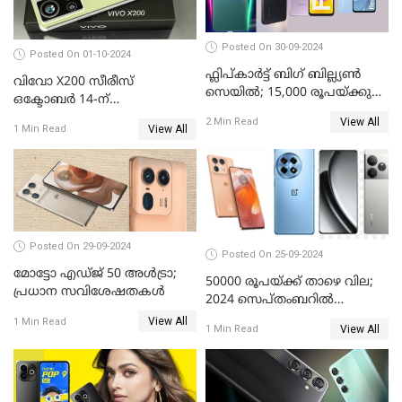
Posted On 30-09-2024
Posted On 01-10-2024
ഫ്ലിപ്കാർട്ട് ബിഗ് ബില്ല്യൺ
വിവോ X200 സീരീസ്
സെയിൽ; 15,000 രൂപയ്ക്കു
ഒക്ടോബർ 14-ന്
താഴെ വിലയുള്ള മികച്ച
വിപണിയിലെത്തും: കൂടുതൽ
View All
2 Min Read
സ്മാർട്ട്ഫോണുകൾ
View All
1 Min Read
വിവരങ്ങൾ പുറത്ത്
Posted On 29-09-2024
Posted On 25-09-2024
മോട്ടോ എഡ്ജ് 50 അൾട്രാ;
50000 രൂപയ്ക്ക് താഴെ വില;
പ്രധാന സവിശേഷതകൾ
2024 സെപ്തംബറിൽ
വാങ്ങാവുന്ന മികച്ച
View All
1 Min Read
View All
1 Min Read
മൊബൈൽ ഫോണുകൾ