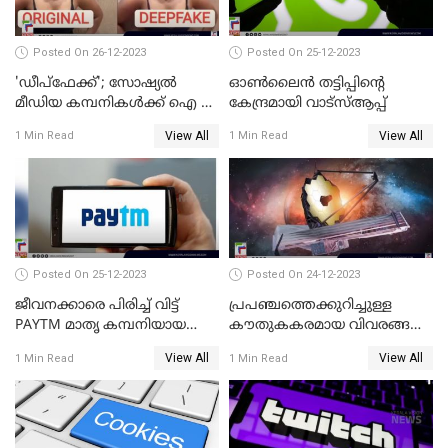
Posted On 26-12-2023
Posted On 25-12-2023
'ഡീപ്‌ഫേക്ക്'; സോഷ്യല്‍
ഓണ്‍ലൈന്‍ തട്ടിപ്പിന്റെ
മീഡിയ കമ്പനികള്‍ക്ക് ഐ ടി
കേന്ദ്രമായി വാട്സ്ആപ്പ്
മന്ത്രാലയത്തിന്റെ കര്‍ശന
View All
View All
1 Min Read
1 Min Read
നിര്‍ദ്ദേശം
Posted On 25-12-2023
Posted On 24-12-2023
ജീവനക്കാരെ പിരിച്ച് വിട്ട്
പ്രപഞ്ചത്തെക്കുറിച്ചുള്ള
PAYTM മാതൃ കമ്പനിയായ
കൗതുകകരമായ വിവരങ്ങള്‍
വണ്‍-97 കമ്മ്യൂണിക്കേഷന്‍
നല്‍കികൊണ്ട് യാത്ര
View All
View All
1 Min Read
1 Min Read
തുടരുകയാണ് ജയിംസ് വെബ്