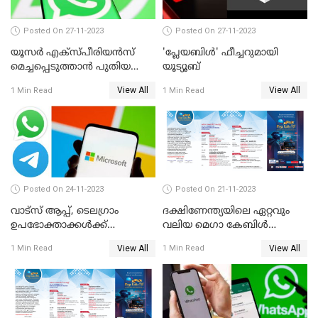
Posted On 27-11-2023
Posted On 27-11-2023
യൂസര്‍ എക്‌സ്പീരിയന്‍സ്
'പ്ലേയബിള്‍' ഫീച്ചറുമായി
മെച്ചപ്പെടുത്താന്‍ പുതിയ
യൂട്യൂബ്
അപ്‌ഡേറ്റുമായി വാട്‌സ്ആപ്പ്
View All
View All
1 Min Read
1 Min Read
Posted On 24-11-2023
Posted On 21-11-2023
വാട്‌സ് ആപ്പ്, ടെലഗ്രാം
ദക്ഷിണേന്ത്യയിലെ ഏറ്റവും
ഉപഭോക്താക്കള്‍ക്ക്
വലിയ മെഗാ കേബിള്‍
മുന്നറിയിപ്പുമായി
ഫെസ്റ്റിന്റെ ഇരുപത്തി ഒന്നാം
View All
View All
1 Min Read
1 Min Read
മൈക്രോസോഫ്റ്റ്
എഡിഷന്‍ കൊച്ചി
കടവന്ത്രയിൽ