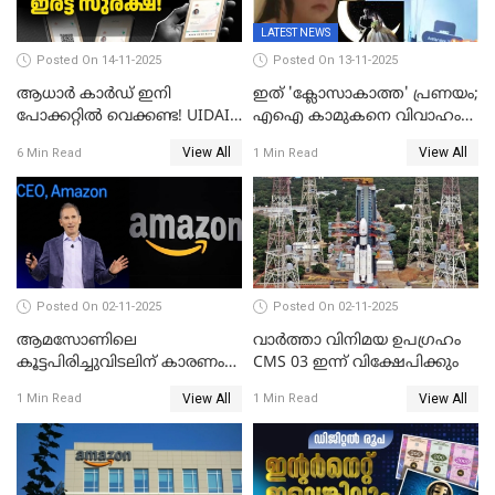
LATEST NEWS
Posted On 14-11-2025
Posted On 13-11-2025
ആധാർ കാർഡ് ഇനി
ഇത് 'ക്ലോസാകാത്ത' പ്രണയം;
പോക്കറ്റിൽ വെക്കണ്ട! UIDAI-
എഐ കാമുകനെ വിവാഹം
യുടെ പുതിയ ആപ്പ്; ഇരട്ട
ചെയ്ത് 32കാരി,
View All
View All
6 Min Read
1 Min Read
സുരക്ഷ!
വിവാഹാഭ്യർത്ഥന നടത്തിയത്
ക്ലോസ്
Posted On 02-11-2025
Posted On 02-11-2025
ആമസോണിലെ
വാര്‍ത്താ വിനിമയ ഉപഗ്രഹം
കൂട്ടപിരിച്ചുവിടലിന് കാരണം
CMS 03 ഇന്ന് വിക്ഷേപിക്കും
എ ഐ അല്ല,
View All
View All
1 Min Read
1 Min Read
വെളിപ്പെടുത്തലുമായി CEO
ആന്റി ജാസി