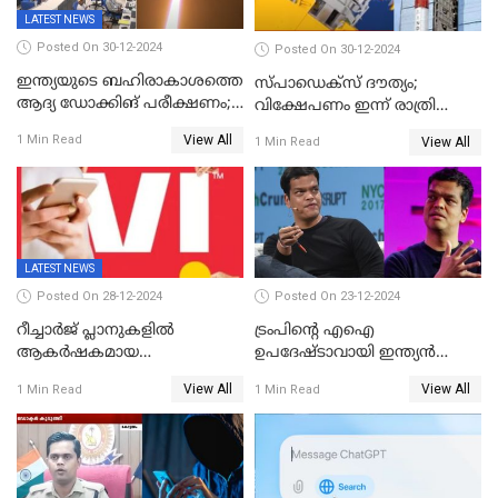
LATEST NEWS
Posted On 30-12-2024
Posted On 30-12-2024
ഇന്ത്യയുടെ ബഹിരാകാശത്തെ
സ്പാഡെക്‌സ് ദൗത്യം;
ആദ്യ ഡോക്കിങ് പരീക്ഷണം;
വിക്ഷേപണം ഇന്ന് രാത്രി
സ്‌പെയ്‌ഡെക്‌സ് വിക്ഷേപണം
നടക്കും
View All
1 Min Read
View All
1 Min Read
വിജയം
LATEST NEWS
Posted On 28-12-2024
Posted On 23-12-2024
റീച്ചാര്‍ജ് പ്ലാനുകളില്‍
ട്രംപിന്റെ എഐ
ആകർഷകമായ
ഉപദേഷ്ടാവായി ഇന്ത്യൻ
ഓഫറുകളോടെ അടിമുടി മാറ്റം
വംശജൻ ശ്രീറാം കൃഷ്ണൻ
View All
View All
1 Min Read
1 Min Read
വരുത്തി വിഐ