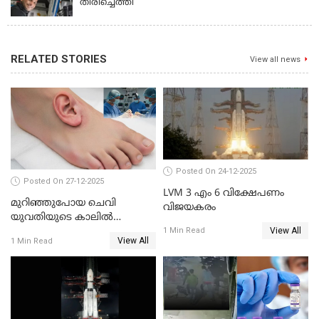
തിരിച്ചെത്തി
RELATED STORIES
View all news
Posted On 24-12-2025
Posted On 27-12-2025
LVM 3 എം 6 വിക്ഷേപണം
മുറിഞ്ഞുപോയ ചെവി
വിജയകരം
യുവതിയുടെ കാലിൽ
View All
തുന്നിച്ചേർത്തു; മാസങ്ങൾക്ക്
1 Min Read
View All
1 Min Read
ശേഷം യഥാസ്ഥാനത്ത്
തുന്നിച്ചേർത്തു ചൈനീസ്
ഡോക്ടർ