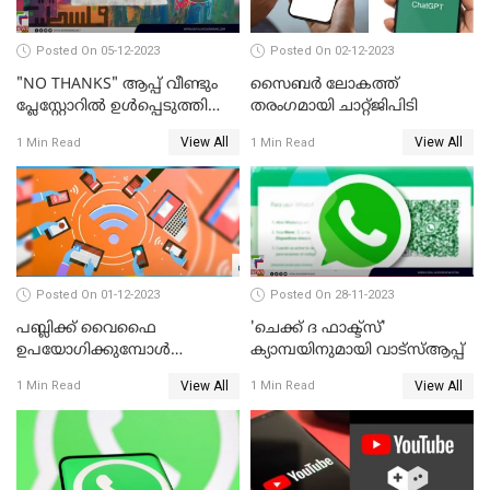
Posted On 05-12-2023
Posted On 02-12-2023
"NO THANKS" ആപ്പ് വീണ്ടും
സൈബര്‍ ലോകത്ത്
പ്ലേസ്റ്റോറില്‍ ഉള്‍പ്പെടുത്തി
തരംഗമായി ചാറ്റ്ജിപിടി
GOOGLE
View All
View All
1 Min Read
1 Min Read
Posted On 01-12-2023
Posted On 28-11-2023
പബ്ലിക്ക് വൈഫൈ
'ചെക്ക് ദ ഫാക്ട്‌സ്'
ഉപയോഗിക്കുമ്പോള്‍
ക്യാമ്പയിനുമായി വാട്സ്ആപ്പ്
ശ്രദ്ധിക്കുക; മുന്നറിയിപ്പുമായി
View All
View All
1 Min Read
1 Min Read
പൊലീസ്