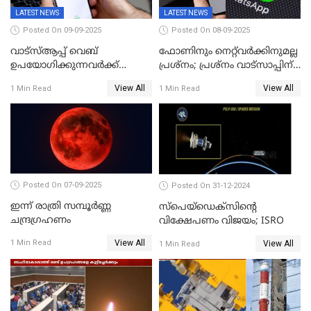
LATEST NEWS
LATEST NEWS
Posted On 09-09-2025
Posted On 08-09-2025
വാട്‌സ്ആപ്പ് വെബ്
ഫോണിനും നെറ്റ്‌വര്‍ക്കിനുമല്ല
ഉപയോഗിക്കുന്നവർക്ക്
പ്രശ്നം; പ്രശ്‌നം വാട്സാപ്പിന്
സ്ക്രോൾ ചെയ്യാൻ പറ്റുന്നില്ല;
തന്നെ! ഡൗൺ
View All
View All
1 Min Read
1 Min Read
ചാറ്റിൽ പണികിട്ടി
ഉപഭോക്താക്കൾ
Posted On 07-09-2025
Posted On 31-12-2024
ഇന്ന് രാത്രി സമ്പൂര്‍ണ്ണ
സ്‌പെയ്‌ഡെക്‌സിൻ്റെ
ചന്ദ്രഗ്രഹണം
വിക്ഷേപണം വിജയം; ISRO
View All
1 Min Read
View All
1 Min Read