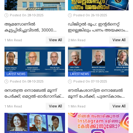
Posted On 28-10-2025
Posted On 26-10-2025
ആമസോണില്‍
ഡിജിറ്റൽ രൂപ: ഇന്റർനെറ്റ്
കൂട്ടപ്പിരിച്ചുവിടല്‍, 30000
ഇല്ലെങ്കിലും പണം അയക്കാം!
ജീവനക്കാരെ പിരിച്ചുവിടും
| DIGITAL RUPEE EXPLAINED
View All
View All
1 Min Read
2 Min Read
IN MALAYALAM
LATEST NEWS
LATEST NEWS
Posted On 08-10-2025
Posted On 07-10-2025
രസതന്ത്ര നൊബേല്‍ മൂന്ന്
ഭൗതികശാസ്ത്ര നൊബേല്‍
പേർക്ക്; മെറ്റൽ-ഓർഗാനിക്
മൂന്ന് പേർക്ക്, പുരസ്‌കാരം
ഫ്രെയിംവർക്കുകളുടെ
ക്വാണ്ടം മെക്കാനിക്സിലെ
View All
View All
1 Min Read
1 Min Read
വികസനത്തിന്' നൽകിയ
ഗവേഷണത്തിന്
സംഭാവനകൾക്ക് പുരസ്‍കാരം