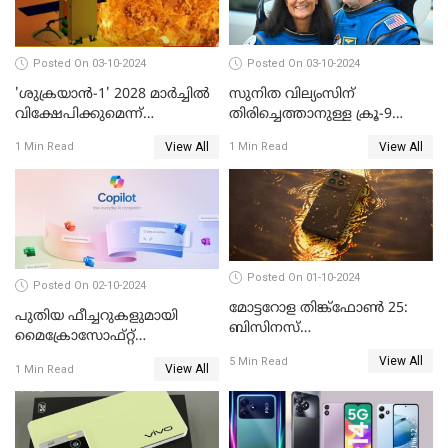
Posted On 03-10-2024
Posted On 03-10-2024
'ശുക്രയാന്‍-1' 2028 മാര്‍ച്ചില്‍
സുനിത വില്യംസിന്
വിക്ഷേപിക്കുമെന്ന്
തിരിച്ചെത്താനുള്ള ക്രൂ-9
ഐഎസ്ആര്‍ഒ
ഡ്രാഗണ്‍ പേടകം
View All
View All
1 Min Read
1 Min Read
ഐഎസ്എസിലെത്തി
Posted On 01-10-2024
Posted On 02-10-2024
മോട്ടറോള തിങ്ക്ഫോൺ 25:
പുതിയ ഫീച്ചറുകളുമായി
ബിസിനസ്
മൈക്രോസോഫ്റ്റ്
പ്രൊഫഷണലുകൾക്ക്
കോപൈലറ്റ്
View All
5 Min Read
പുതിയൊരു കരുത്ത്
View All
1 Min Read