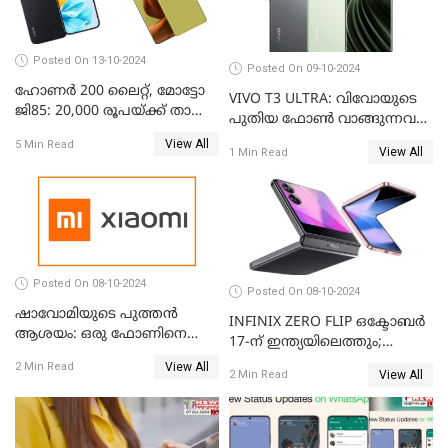
Posted On 13-10-2024
Posted On 09-10-2024
ഹോണർ 200 ലൈറ്റ്, മോട്ടോ
VIVO T3 ULTRA: വിവോയുടെ
ജി85: 20,000 രൂപയ്ക്ക് താഴെ
പുതിയ ഫോൺ വാങ്ങുന്നവർ
വില വരുന്ന മികച്ച ഫോൺ
അറിയാൻ
View All
5 Min Read
ഏതാണ്?
View All
1 Min Read
Posted On 08-10-2024
Posted On 08-10-2024
ഷാവോമിയുടെ പുത്തൻ
INFINIX ZERO FLIP ഒക്ടോബർ
ആശയം: ഒരു ഫോണിനെ
17-ന് ഇന്ത്യയിലെത്തും;
രണ്ടാക്കി മാറ്റാം
അറിഞ്ഞിരിക്കേണ്ട
View All
2 Min Read
View All
2 Min Read
കാര്യങ്ങൾ