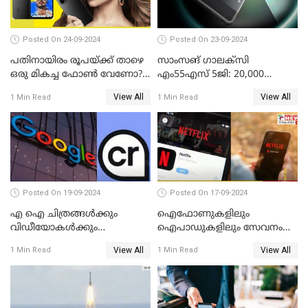
Posted On 24-09-2024
Posted On 23-09-2024
പതിനായിരം രൂപയ്ക്ക് താഴെ
സാംസങ് ഗാലക്സി
ഒരു മികച്ച ഫോൺ വേണോ?
എം55എസ് 5ജി: 20,000
ടെക്നോ പോപ്പ് 9 5G
രൂപയ്ക്കു താഴെ വിലയിൽ
View All
View All
1 Min Read
1 Min Read
അവതരിപ്പിച്ചു
മികച്ച സ്മാർട്ട്ഫോൺ
Posted On 19-09-2024
Posted On 17-09-2024
എ ഐ ചിത്രങ്ങള്‍ക്കും
ഐഫോണുകളിലും
വിഡീയോകള്‍ക്കും
ഐപാഡുകളിലും സേവനം
കുരുക്കിടാനൊരുങ്ങി ഗൂഗിള്‍
നിര്‍ത്തലാക്കാന്‍
View All
View All
1 Min Read
1 Min Read
നെറ്റ്ഫ്‌ളിക്‌സ്