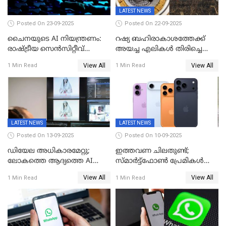
LATEST NEWS
Posted On 23-09-2025
Posted On 22-09-2025
ചൈനയുടെ AI നിയന്ത്രണം:
റഷ്യ ബഹിരാകാശത്തേക്ക്‌
രാഷ്ട്രീയ സെൻസിറ്റീവ്
അയച്ച എലികൾ തിരിച്ചെത്തി;
ഉള്ളടക്കം തടയാൻ വാവെയ്
ബയോൺ-എം ദൗത്യത്തിലൂടെ
View All
View All
1 Min Read
1 Min Read
ഡീപ് സീക്ക്-ആർ1-സേഫ്
ജീവനോടെ എത്തിയവ 75
LATEST NEWS
LATEST NEWS
Posted On 13-09-2025
Posted On 10-09-2025
ഡിയേല അധികാരമേറ്റു;
ഇത്തവണ ചിലതുണ്ട്;
ലോകത്തെ ആദ്യത്തെ AI
സ്മാർട്ട്ഫോൺ പ്രേമികൾക്ക്
മന്ത്രിയെ വാഴിച്ചു! ശമ്പളം
സന്തോഷിക്കാമെന്ന് ആപ്പിൾ;
View All
View All
1 Min Read
1 Min Read
വേണ്ട, കൈക്കൂലി വാങ്ങില്ല;
പക്ഷേ വിലയോ..; ഐഫോൺ
'ആരും കൊതിച്ചുപോകും
17 സീരീസ് ഫോണുകള്‍
ഇങ്ങനെയൊരു ക്യാബിനറ്റ്
അവതരിപ്പിച്ചു
മന്ത്രിയെ