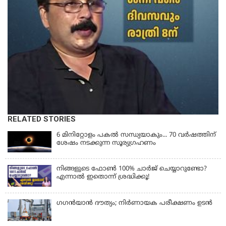
RELATED STORIES
6 മിനിറ്റോളം പകൽ സന്ധ്യയാകും... 70 വർഷത്തിന്
ശേഷം നടക്കുന്ന സൂര്യഗ്രഹണം
നിങ്ങളുടെ ഫോൺ 100% ചാർജ് ചെയ്യാറുണ്ടോ?
എന്നാൽ ഇതൊന്ന് ശ്രദ്ധിക്കൂ!
ഗഗന്‍യാന്‍ ദൗത്യം; നിര്‍ണായക പരീക്ഷണം ഉടന്‍