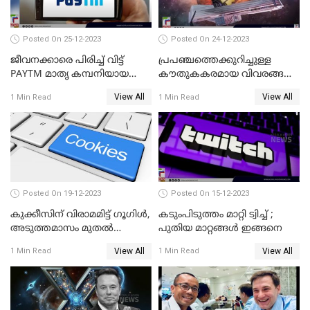
Posted On 25-12-2023
Posted On 24-12-2023
ജീവനക്കാരെ പിരിച്ച് വിട്ട്
പ്രപഞ്ചത്തെക്കുറിച്ചുള്ള
PAYTM മാതൃ കമ്പനിയായ
കൗതുകകരമായ വിവരങ്ങള്‍
വണ്‍-97 കമ്മ്യൂണിക്കേഷന്‍
നല്‍കികൊണ്ട് യാത്ര
View All
View All
1 Min Read
1 Min Read
തുടരുകയാണ് ജയിംസ് വെബ്
Posted On 19-12-2023
Posted On 15-12-2023
കുക്കീസിന് വിരാമമിട്ട് ഗൂഗിള്‍,
കടുംപിടുത്തം മാറ്റി ട്വിച്ച് ;
അടുത്തമാസം മുതല്‍
പുതിയ മാറ്റങ്ങൾ ഇങ്ങനെ
കുക്കീസിന്
View All
View All
1 Min Read
1 Min Read
വിലക്കേര്‍പ്പെടുത്തുമെന്ന്
സൂചന