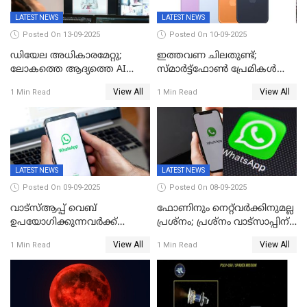
LATEST NEWS
LATEST NEWS
Posted On 13-09-2025
Posted On 10-09-2025
ഡിയേല അധികാരമേറ്റു;
ഇത്തവണ ചിലതുണ്ട്;
ലോകത്തെ ആദ്യത്തെ AI
സ്മാർട്ട്ഫോൺ പ്രേമികൾക്ക്
മന്ത്രിയെ വാഴിച്ചു! ശമ്പളം
സന്തോഷിക്കാമെന്ന് ആപ്പിൾ;
View All
View All
1 Min Read
1 Min Read
വേണ്ട, കൈക്കൂലി വാങ്ങില്ല;
പക്ഷേ വിലയോ..; ഐഫോൺ
'ആരും കൊതിച്ചുപോകും
17 സീരീസ് ഫോണുകള്‍
ഇങ്ങനെയൊരു ക്യാബിനറ്റ്
അവതരിപ്പിച്ചു
മന്ത്രിയെ
LATEST NEWS
LATEST NEWS
Posted On 09-09-2025
Posted On 08-09-2025
വാട്‌സ്ആപ്പ് വെബ്
ഫോണിനും നെറ്റ്‌വര്‍ക്കിനുമല്ല
ഉപയോഗിക്കുന്നവർക്ക്
പ്രശ്നം; പ്രശ്‌നം വാട്സാപ്പിന്
സ്ക്രോൾ ചെയ്യാൻ പറ്റുന്നില്ല;
തന്നെ! ഡൗൺ
View All
View All
1 Min Read
1 Min Read
ചാറ്റിൽ പണികിട്ടി
ഉപഭോക്താക്കൾ