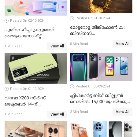
Posted On 01-10-2024
Posted On 02-10-2024
മോട്ടറോള തിങ്ക്ഫോൺ 25:
പുതിയ ഫീച്ചറുകളുമായി
ബിസിനസ്
മൈക്രോസോഫ്റ്റ്
പ്രൊഫഷണലുകൾക്ക്
കോപൈലറ്റ്
View All
5 Min Read
പുതിയൊരു കരുത്ത്
View All
1 Min Read
Posted On 30-09-2024
Posted On 01-10-2024
ഫ്ലിപ്കാർട്ട് ബിഗ് ബില്ല്യൺ
വിവോ X200 സീരീസ്
സെയിൽ; 15,000 രൂപയ്ക്കു
ഒക്ടോബർ 14-ന്
താഴെ വിലയുള്ള മികച്ച
വിപണിയിലെത്തും: കൂടുതൽ
View All
2 Min Read
സ്മാർട്ട്ഫോണുകൾ
View All
1 Min Read
വിവരങ്ങൾ പുറത്ത്