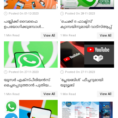
Posted On 01-12-2023
Posted On 28-11-2023
പബ്ലിക്ക് വൈഫൈ
'ചെക്ക് ദ ഫാക്ട്‌സ്'
ഉപയോഗിക്കുമ്പോള്‍
ക്യാമ്പയിനുമായി വാട്സ്ആപ്പ്
ശ്രദ്ധിക്കുക; മുന്നറിയിപ്പുമായി
View All
View All
1 Min Read
1 Min Read
പൊലീസ്
Posted On 27-11-2023
Posted On 27-11-2023
യൂസര്‍ എക്‌സ്പീരിയന്‍സ്
'പ്ലേയബിള്‍' ഫീച്ചറുമായി
മെച്ചപ്പെടുത്താന്‍ പുതിയ
യൂട്യൂബ്
അപ്‌ഡേറ്റുമായി വാട്‌സ്ആപ്പ്
View All
View All
1 Min Read
1 Min Read