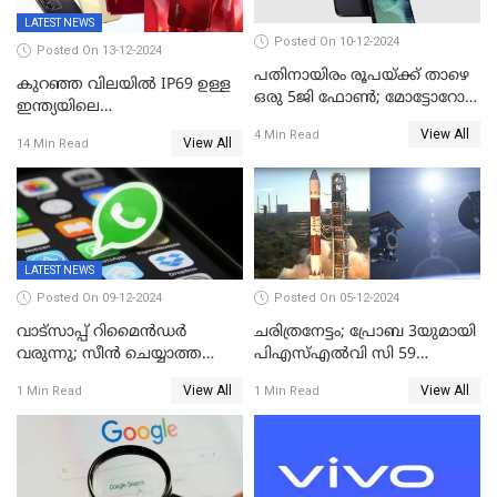
LATEST NEWS
Posted On 10-12-2024
Posted On 13-12-2024
പതിനായിരം രൂപയ്ക്ക് താഴെ
കുറഞ്ഞ വിലയിൽ IP69 ഉള്ള
ഒരു 5ജി ഫോൺ; മോട്ടോറോള
ഇന്ത്യയിലെ
മോട്ടോ ജി35 5ജി ഇന്ത്യയിൽ
ആദ്യഫോൺ;ഫിംഗര്‍പ്രിന്റ്
View All
4 Min Read
അവതരിപ്പിച്ചു
View All
14 Min Read
സ്‌കാനര്‍, എല്‍ഇഡി
ഫ്‌ളാഷിനൊപ്പം രണ്ട് കാമറ
സെന്‍സറുകള്‍; റിയല്‍മി 14
എക്‌സ് 18ന് വിപണിയില്‍
LATEST NEWS
Posted On 09-12-2024
Posted On 05-12-2024
വാട്സാപ്പ് റിമൈൻഡർ
ചരിത്രനേട്ടം; പ്രോബ 3യുമായി
വരുന്നു; സീൻ ചെയ്യാത്ത
പിഎസ്എല്‍വി സി 59
മെസ്സേജുകളും സ്റ്റാറ്റസുകളും
ലക്ഷ്യത്തിലേക്ക്; വിക്ഷേപണം
View All
View All
1 Min Read
1 Min Read
ഓർമിപ്പിക്കും ഈ
വിജയം
പുതുപുത്തൻ ഫീച്ചർ