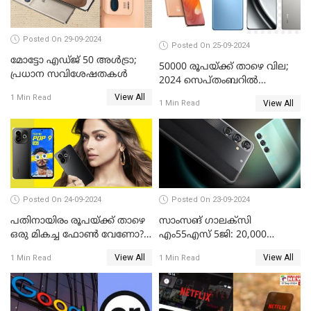
Posted On 29-09-2024
Posted On 25-09-2024
മോട്ടോ എഡ്ജ് 50 അൾട്രാ;
50000 രൂപയ്ക്ക് താഴെ വില;
പ്രധാന സവിശേഷതകൾ
2024 സെപ്തംബറിൽ
വാങ്ങാവുന്ന മികച്ച
View All
1 Min Read
View All
1 Min Read
മൊബൈൽ ഫോണുകൾ
Posted On 24-09-2024
Posted On 23-09-2024
പതിനായിരം രൂപയ്ക്ക് താഴെ
സാംസങ് ഗാലക്സി
ഒരു മികച്ച ഫോൺ വേണോ?
എം55എസ് 5ജി: 20,000
ടെക്നോ പോപ്പ് 9 5G
രൂപയ്ക്കു താഴെ വിലയിൽ
View All
View All
1 Min Read
1 Min Read
അവതരിപ്പിച്ചു
മികച്ച സ്മാർട്ട്ഫോൺ