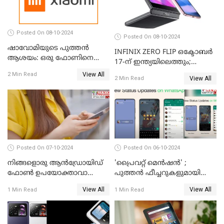
Posted On 08-10-2024
Posted On 08-10-2024
ഷാവോമിയുടെ പുത്തൻ
INFINIX ZERO FLIP ഒക്ടോബർ
ആശയം: ഒരു ഫോണിനെ
17-ന് ഇന്ത്യയിലെത്തും;
രണ്ടാക്കി മാറ്റാം
അറിഞ്ഞിരിക്കേണ്ട
View All
2 Min Read
View All
2 Min Read
കാര്യങ്ങൾ
Posted On 07-10-2024
Posted On 06-10-2024
നിങ്ങളൊരു ആൻഡ്രോയിഡ്
'പ്രൈവറ്റ് മെന്‍ഷന്‍' ;
ഫോൺ ഉപയോക്താവാണോ?
പുത്തന്‍ ഫീച്ചറുകളുമായി
നിങ്ങൾക്കിതാ ഒരു സന്തോഷ
വാട്‌സ്ആപ്പ്
View All
View All
1 Min Read
1 Min Read
വാർത്ത!