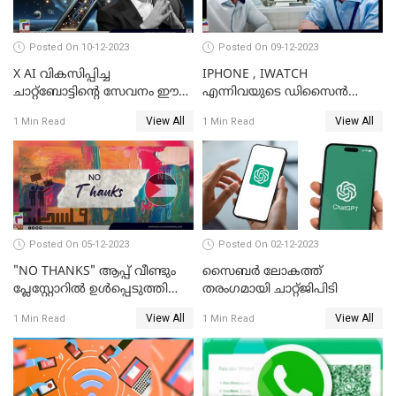
Posted On 10-12-2023
Posted On 09-12-2023
X AI വികസിപ്പിച്ച
IPHONE , IWATCH
ചാറ്റ്‌ബോട്ടിന്റെ സേവനം ഈ
എന്നിവയുടെ ഡിസൈന്‍
ആഴ്ചയോടെ വരിക്കാര്‍ക്ക്
വിഭാഗം എക്സിക്യുട്ടീവ് ടാങ്
View All
View All
1 Min Read
1 Min Read
ലഭിക്കും; ഇലോണ്‍ മസ്‌ക്
ടാന്‍ കമ്പനി
വിടാനൊരുങ്ങുന്നു
Posted On 05-12-2023
Posted On 02-12-2023
"NO THANKS" ആപ്പ് വീണ്ടും
സൈബര്‍ ലോകത്ത്
പ്ലേസ്റ്റോറില്‍ ഉള്‍പ്പെടുത്തി
തരംഗമായി ചാറ്റ്ജിപിടി
GOOGLE
View All
View All
1 Min Read
1 Min Read