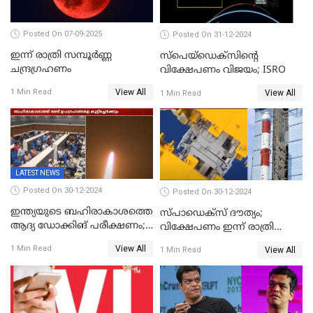
Posted On 07-09-2025
Posted On 31-12-2024
ഇന്ന് രാത്രി സമ്പൂര്‍ണ്ണ
സ്‌പെയ്‌ഡെക്‌സിൻ്റെ
ചന്ദ്രഗ്രഹണം
വിക്ഷേപണം വിജയം; ISRO
View All
1 Min Read
View All
1 Min Read
LATEST NEWS
Posted On 30-12-2024
Posted On 30-12-2024
ഇന്ത്യയുടെ ബഹിരാകാശത്തെ
സ്പാഡെക്‌സ് ദൗത്യം;
ആദ്യ ഡോക്കിങ് പരീക്ഷണം;
വിക്ഷേപണം ഇന്ന് രാത്രി
സ്‌പെയ്‌ഡെക്‌സ് വിക്ഷേപണം
നടക്കും
View All
1 Min Read
View All
1 Min Read
വിജയം