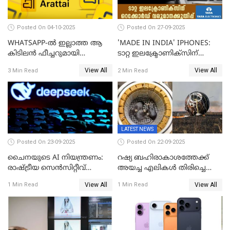
Posted On 04-10-2025
Posted On 27-09-2025
WHATSAPP-ൽ ഇല്ലാത്ത ആ
'MADE IN INDIA' IPHONES:
കിടിലൻ ഫീച്ചറുമായി
ടാറ്റ ഇലക്ട്രോണിക്സിന്
'അരട്ടൈ'
റെക്കോർഡ് വരുമാനക്കുതിപ്പ്
View All
View All
3 Min Read
2 Min Read
LATEST NEWS
Posted On 23-09-2025
Posted On 22-09-2025
ചൈനയുടെ AI നിയന്ത്രണം:
റഷ്യ ബഹിരാകാശത്തേക്ക്‌
രാഷ്ട്രീയ സെൻസിറ്റീവ്
അയച്ച എലികൾ തിരിച്ചെത്തി;
ഉള്ളടക്കം തടയാൻ വാവെയ്
ബയോൺ-എം ദൗത്യത്തിലൂടെ
View All
View All
1 Min Read
1 Min Read
ഡീപ് സീക്ക്-ആർ1-സേഫ്
ജീവനോടെ എത്തിയവ 75