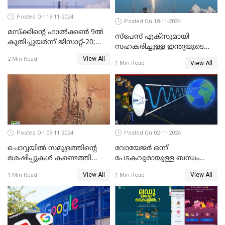
Posted On 19-11-2024
Posted On 18-11-2024
മസ്‌ക്കിന്റെ ഫാല്‍ക്കണ്‍ 9ൽ
സ്‌പേസ് എക്‌സുമായി
കുതിച്ചുയർന്ന് ജിസാറ്റ്-20;
സഹകരിച്ചുള്ള ഇന്ത്യയുടെ
വിക്ഷേപണം വിജയം
ആദ്യ ഉപഗ്രഹ വിക്ഷേപണം
View All
2 Min Read
View All
1 Min Read
നാളെ
Posted On 09-11-2024
Posted On 02-11-2024
ചൊവ്വയില്‍ സമുദ്രത്തിന്റെ
വോയേജര്‍ ഒന്ന്
ശേഷിപ്പുകള്‍ കണ്ടെത്തി
പേടകവുമായുള്ള ബന്ധം
ചൈന
നഷ്ടമായതായി നാസ
View All
View All
1 Min Read
1 Min Read