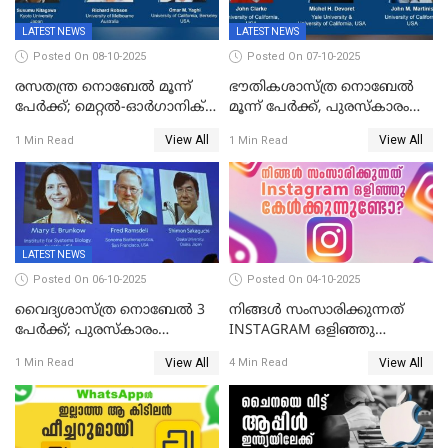
LATEST NEWS
LATEST NEWS
Posted On 08-10-2025
Posted On 07-10-2025
രസതന്ത്ര നൊബേല്‍ മൂന്ന്
ഭൗതികശാസ്ത്ര നൊബേല്‍
പേർക്ക്; മെറ്റൽ-ഓർഗാനിക്
മൂന്ന് പേർക്ക്, പുരസ്‌കാരം
ഫ്രെയിംവർക്കുകളുടെ
ക്വാണ്ടം മെക്കാനിക്സിലെ
View All
View All
1 Min Read
1 Min Read
വികസനത്തിന്' നൽകിയ
ഗവേഷണത്തിന്
സംഭാവനകൾക്ക് പുരസ്‍കാരം
LATEST NEWS
Posted On 06-10-2025
Posted On 04-10-2025
വൈദ്യശാസ്ത്ര നൊബേൽ 3
നിങ്ങൾ സംസാരിക്കുന്നത്
പേർക്ക്; പുരസ്കാരം
INSTAGRAM ഒളിഞ്ഞു
രോഗപ്രതിരോധശേഷിയുമായി
കേൾക്കുന്നുണ്ടോ? സത്യം
View All
View All
1 Min Read
4 Min Read
ബന്ധപ്പെട്ട ഗവേഷണത്തിന്
ഇതാണ്!