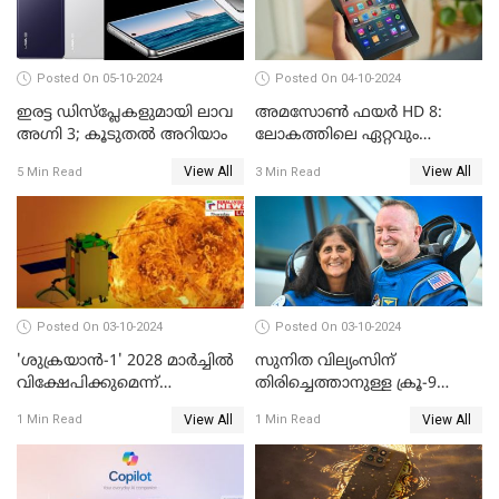
Posted On 05-10-2024
Posted On 04-10-2024
ഇരട്ട ഡിസ്‌പ്ലേകളുമായി ലാവ
അമസോൺ ഫയർ HD 8:
അഗ്നി 3; കൂടുതൽ അറിയാം
ലോകത്തിലെ ഏറ്റവും
വിലകുറഞ്ഞ AI ടാബ്ലറ്റ്
View All
View All
5 Min Read
3 Min Read
എത്തി!
Posted On 03-10-2024
Posted On 03-10-2024
'ശുക്രയാന്‍-1' 2028 മാര്‍ച്ചില്‍
സുനിത വില്യംസിന്
വിക്ഷേപിക്കുമെന്ന്
തിരിച്ചെത്താനുള്ള ക്രൂ-9
ഐഎസ്ആര്‍ഒ
ഡ്രാഗണ്‍ പേടകം
View All
View All
1 Min Read
1 Min Read
ഐഎസ്എസിലെത്തി