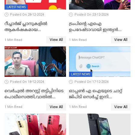
LATEST NEWS
Posted On 28-12-2024
Posted On 23-12-2024
റീച്ചാര്‍ജ് പ്ലാനുകളില്‍
ട്രംപിന്റെ എഐ
ആകർഷകമായ
ഉപദേഷ്ടാവായി ഇന്ത്യൻ
ഓഫറുകളോടെ അടിമുടി മാറ്റം
വംശജൻ ശ്രീറാം കൃഷ്ണൻ
View All
View All
1 Min Read
1 Min Read
വരുത്തി വിഐ
LATEST NEWS
Posted On 18-12-2024
Posted On 17-12-2024
വെർച്വൽ അറസ്റ്റ് തട്ടിപ്പിനിടെ
ഓപ്പൺ എ ഐയുടെ ചാറ്റ്
പൊലീസെത്തി,വാതില്‍
ജിപിടി സെർച്ച് ഇനി
പൊളിച്ച് അകത്തുകടന്നു;
എല്ലാവർക്കും സൗജന്യമായി
View All
View All
1 Min Read
1 Min Read
ഡോക്ടർ വിസമ്മതിച്ചിട്ടും
ഉപയോഗിക്കാം
ഫോൺ വാങ്ങി;
നിർണായകമായത് ബാങ്കിന്റെ
സംശയം