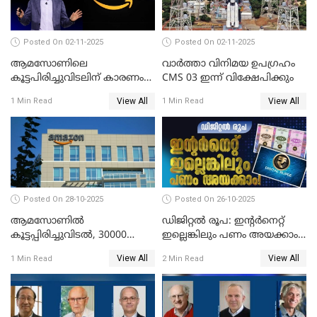
Posted On 02-11-2025
Posted On 02-11-2025
ആമസോണിലെ
വാര്‍ത്താ വിനിമയ ഉപഗ്രഹം
കൂട്ടപിരിച്ചുവിടലിന് കാരണം
CMS 03 ഇന്ന് വിക്ഷേപിക്കും
എ ഐ അല്ല,
View All
View All
1 Min Read
1 Min Read
വെളിപ്പെടുത്തലുമായി CEO
ആന്റി ജാസി
Posted On 28-10-2025
Posted On 26-10-2025
ആമസോണില്‍
ഡിജിറ്റൽ രൂപ: ഇന്റർനെറ്റ്
കൂട്ടപ്പിരിച്ചുവിടല്‍, 30000
ഇല്ലെങ്കിലും പണം അയക്കാം!
ജീവനക്കാരെ പിരിച്ചുവിടും
| DIGITAL RUPEE EXPLAINED
View All
View All
1 Min Read
2 Min Read
IN MALAYALAM