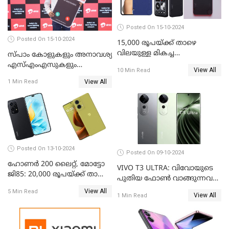
Posted On 15-10-2024
Posted On 15-10-2024
15,000 രൂപയ്ക്ക് താഴെ
വിലയുള്ള മികച്ച
സ്പാം കോളുകളും അനാവശ്യ
ഫോണുകൾ: ഒക്ടോബർ 2024
എസ്എംഎസുകളും
View All
10 Min Read
തിരിച്ചറിയാന്‍ സാധിക്കുന്ന
View All
1 Min Read
എഐ ഫീച്ചറുമായി ഭാരതി
എയര്‍ടെല്‍
Posted On 13-10-2024
Posted On 09-10-2024
ഹോണർ 200 ലൈറ്റ്, മോട്ടോ
VIVO T3 ULTRA: വിവോയുടെ
ജി85: 20,000 രൂപയ്ക്ക് താഴെ
പുതിയ ഫോൺ വാങ്ങുന്നവർ
വില വരുന്ന മികച്ച ഫോൺ
അറിയാൻ
View All
5 Min Read
ഏതാണ്?
View All
1 Min Read