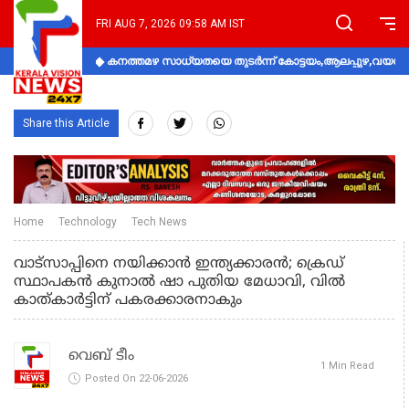
FRI AUG 7, 2026 09:58 AM IST
കനത്തമഴ സാധ്യതയെ തുടർന്ന് കോട്ടയം,ആലപ്പുഴ,വയനാട്
Share this Article
Home
Technology
Tech News
വാട്‌സാപ്പിനെ നയിക്കാൻ ഇന്ത്യക്കാരൻ; ക്രെഡ്
സ്ഥാപകൻ കുനാൽ ഷാ പുതിയ മേധാവി, വിൽ
കാത്‌കാർട്ടിന് പകരക്കാരനാകും
വെബ് ടീം
1 Min Read
Posted On 22-06-2026