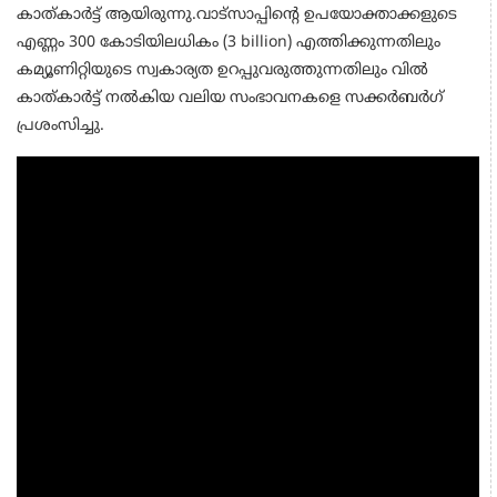
കാത്‌കാർട്ട് ആയിരുന്നു.വാട്സാപ്പിന്റെ ഉപയോക്താക്കളുടെ
എണ്ണം 300 കോടിയിലധികം (3 billion) എത്തിക്കുന്നതിലും
കമ്യൂണിറ്റിയുടെ സ്വകാര്യത ഉറപ്പുവരുത്തുന്നതിലും വിൽ
കാത്‌കാർട്ട് നൽകിയ വലിയ സംഭാവനകളെ സക്കർബർഗ്
പ്രശംസിച്ചു.