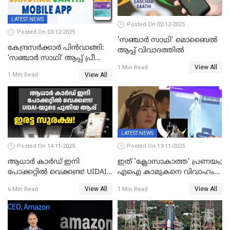
LATEST NEWS
Posted On 02-12-2025
Posted On 03-12-2025
'സഞ്ചാർ സാഥി' മൊബൈല്‍
കേന്ദ്രസർക്കാർ പിൻവാങ്ങി:
ആപ്പ് വിവാദത്തില്‍
‘സഞ്ചാർ സാഥി’ ആപ്പ് പ്രീ
View All
ഇൻസ്റ്റാൾ ചെയ്യാനുള്ള
1 Min Read
View All
1 Min Read
ഉത്തരവ് പിൻവലിച്ചു
LATEST NEWS
Posted On 14-11-2025
Posted On 13-11-2025
ആധാർ കാർഡ് ഇനി
ഇത് 'ക്ലോസാകാത്ത' പ്രണയം;
പോക്കറ്റിൽ വെക്കണ്ട! UIDAI-
എഐ കാമുകനെ വിവാഹം
യുടെ പുതിയ ആപ്പ്; ഇരട്ട
ചെയ്ത് 32കാരി,
View All
View All
6 Min Read
1 Min Read
സുരക്ഷ!
വിവാഹാഭ്യർത്ഥന നടത്തിയത്
ക്ലോസ്