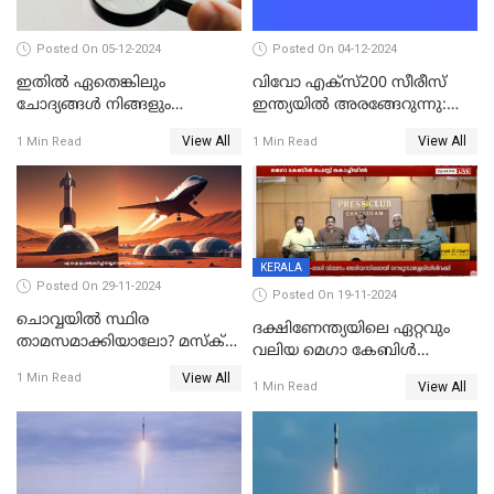
Posted On 05-12-2024
Posted On 04-12-2024
ഇതിൽ ഏതെങ്കിലും
വിവോ എക്‌സ്200 സീരീസ്
ചോദ്യങ്ങൾ നിങ്ങളും
ഇന്ത്യയിൽ അരങ്ങേറുന്നു:
ചോദിച്ചിട്ടുണ്ടാകും! 2024ൽ
മിന്നിക്കുന്ന ഡിസൈനും
View All
View All
1 Min Read
1 Min Read
ഗൂഗിളിൽ ഏറ്റവുമധികം
ഫീച്ചറുകളും
ആളുകൾ ചോദിച്ച
ചോദ്യങ്ങൾ
KERALA
Posted On 29-11-2024
Posted On 19-11-2024
ചൊവ്വയിൽ സ്ഥിര
ദക്ഷിണേന്ത്യയിലെ ഏറ്റവും
താമസമാക്കിയാലോ? മസ്ക്
വലിയ മെഗാ കേബിള്‍
അടക്കമുള്ളവർ പണി തുടങ്ങി
ഫെസ്റ്റിന്റെ 22-ാം എഡിഷൻ
View All
1 Min Read
View All
1 Min Read
ഈ മാസം 21ന് കൊച്ചിയിൽ
ആരംഭിക്കും