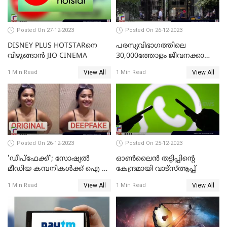
Posted On 27-12-2023
Posted On 26-12-2023
DISNEY PLUS HOTSTARനെ
പരസ്യവിഭാഗത്തിലെ
വിഴുങ്ങാന്‍ JIO CINEMA
30,000ത്തോളം ജീവനക്കാരെ
പുനഃക്രമീകരിക്കാന്‍ ഒരുങ്ങി
View All
View All
1 Min Read
1 Min Read
ഗൂഗിള്‍
Posted On 26-12-2023
Posted On 25-12-2023
'ഡീപ്‌ഫേക്ക്'; സോഷ്യല്‍
ഓണ്‍ലൈന്‍ തട്ടിപ്പിന്റെ
മീഡിയ കമ്പനികള്‍ക്ക് ഐ ടി
കേന്ദ്രമായി വാട്സ്ആപ്പ്
മന്ത്രാലയത്തിന്റെ കര്‍ശന
View All
View All
1 Min Read
1 Min Read
നിര്‍ദ്ദേശം