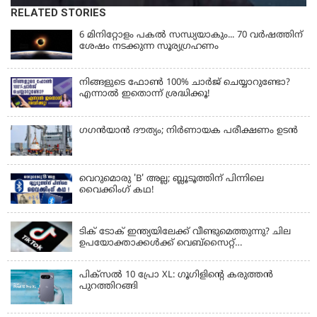
RELATED STORIES
6 മിനിറ്റോളം പകൽ സന്ധ്യയാകും... 70 വർഷത്തിന്
ശേഷം നടക്കുന്ന സൂര്യഗ്രഹണം
നിങ്ങളുടെ ഫോൺ 100% ചാർജ് ചെയ്യാറുണ്ടോ?
എന്നാൽ ഇതൊന്ന് ശ്രദ്ധിക്കൂ!
ഗഗന്‍യാന്‍ ദൗത്യം; നിര്‍ണായക പരീക്ഷണം ഉടന്‍
വെറുമൊരു 'B' അല്ല; ബ്ലൂടൂത്തിന് പിന്നിലെ
വൈക്കിംഗ് കഥ!
LATEST NEWS
ടിക് ടോക് ഇന്ത്യയിലേക്ക് വീണ്ടുമെത്തുന്നു? ചില
ഉപയോക്താക്കൾക്ക് വെബ്സൈറ്റ്
ലഭ്യമായിത്തുടങ്ങി
പിക്സൽ 10 പ്രോ XL: ഗൂഗിളിന്റെ കരുത്തൻ
പുറത്തിറങ്ങി
LATEST NEWS