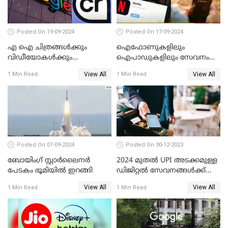
Posted On 19-09-2024
Posted On 17-09-2024
എ ഐ ചിത്രങ്ങള്‍ക്കും
ഐഫോണുകളിലും
വിഡീയോകള്‍ക്കും
ഐപാഡുകളിലും സേവനം
കുരുക്കിടാനൊരുങ്ങി ഗൂഗിള്‍
നിര്‍ത്തലാക്കാന്‍
View All
View All
1 Min Read
1 Min Read
നെറ്റ്ഫ്‌ളിക്‌സ്
Posted On 07-09-2024
Posted On 30-12-2023
ബോയിംഗ് സ്റ്റാര്‍ലൈനര്‍
2024 മുതൽ UPI അടക്കമുള്ള
പേടകം ഭൂമിയില്‍ ഇറങ്ങി
ഡിജിറ്റൽ സേവനങ്ങൾക്ക്
വലിയ മാറ്റങ്ങളാണ്
View All
View All
1 Min Read
1 Min Read
കാത്തിരിക്കുന്നത്