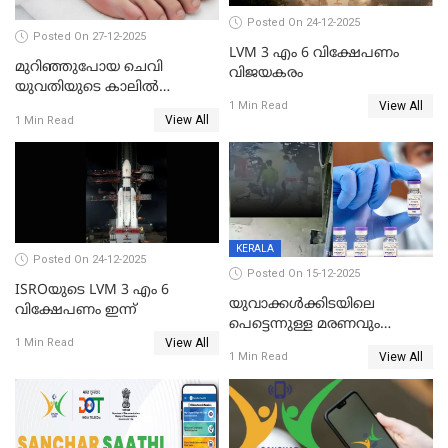
Posted On 24-12-2025
Posted On 27-12-2025
LVM 3 എം 6 വിക്ഷേപണം
മുറിഞ്ഞുപോയ ചെവി
വിജയകരം
യുവതിയുടെ കാലിൽ
View All
തുന്നിച്ചേർത്തു; മാസങ്ങൾക്ക്
1 Min Read
View All
1 Min Read
ശേഷം യഥാസ്ഥാനത്ത്
തുന്നിച്ചേർത്തു ചൈനീസ്
ഡോക്ടർ
KERALA
Posted On 24-12-2025
Posted On 15-12-2025
ISROയുടെ LVM 3 എം 6
യുവാക്കൾക്കിടയിലെ
വിക്ഷേപണം ഇന്ന്
പെട്ടെന്നുള്ള മരണവും
View All
കോവിഡ് വാക്‌സിനേഷനും;
1 Min Read
View All
1 Min Read
എയിംസ് നടത്തിയ പഠനം
പുറത്ത്; ഐസിഎംആർ
റിപ്പോർട്ട്