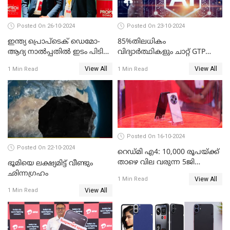
Posted On 26-10-2024
Posted On 23-10-2024
ഇന്ത്യ പ്രൊപ്ടെക് ഡെമോ-
85%തിലധികം
ആദ്യ നാല്‍പ്പതില്‍ ഇടം പിടിച്ച്
വിദ്യാര്‍ത്ഥികളും ചാറ്റ് GTP
കെഎസ്യുഎം സ്റ്റാര്‍ട്ടപ്പായ
പോലുള്ള AI ടൂളുകള്‍
View All
View All
1 Min Read
1 Min Read
തിത്തിത്താര
ഉപയോഗിക്കുന്നതായി
റിപ്പോര്‍ട്ട്
Posted On 16-10-2024
Posted On 22-10-2024
റെഡ്മി എ4: 10,000 രൂപയ്ക്ക്
താഴെ വില വരുന്ന 5ജി
ഭൂമിയെ ലക്ഷ്യമിട്ട് വീണ്ടും
ഫോണുമായി ഷവോമി
ഛിന്നഗ്രഹം
View All
1 Min Read
View All
1 Min Read