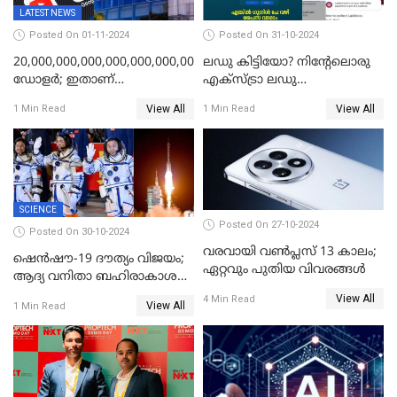
LATEST NEWS
Posted On 01-11-2024
Posted On 31-10-2024
20,000,000,000,000,000,000,000,000,000,000,000
ലഡു കിട്ടിയോ? നിന്റേലൊരു
ഡോളര്‍; ഇതാണ്
എക്സ്ട്രാ ലഡു
അടയ്‌ക്കേണ്ട പിഴത്തുക;
എടുക്കാനുണ്ടോ?;
View All
View All
1 Min Read
1 Min Read
ചാനലുകൾ യൂട്യൂബ്
എല്ലായിടത്തും ഇതേ
തടഞ്ഞതാണ് കാരണം; കണ്ണ്
പറയാനുള്ളു! ട്രെൻഡിങ്ങായി
തള്ളി ഗൂഗിള്‍
ഗൂഗിൾ പേ ദീപാവലി ഓഫർ
SCIENCE
Posted On 27-10-2024
Posted On 30-10-2024
വരവായി വൺപ്ലസ് 13 കാലം;
ഷെന്‍ഷൗ-19 ദൗത്യം വിജയം;
ഏറ്റവും പുതിയ വിവരങ്ങൾ
ആദ്യ വനിതാ ബഹിരാകാശ
എഞ്ചിനീയർ ഉൾപ്പെടെ മൂന്നു
View All
4 Min Read
View All
1 Min Read
പേർ ടിയാൻഗോങിൽ