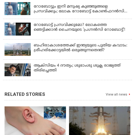
റോബോട്ടും ഇനി മനുഷ്യ കുഞ്ഞുങ്ങളെ
പ്രസവിക്കും; ലോക റോബോട്ട് കോണ്‍ഫറന്‍സില്‍
പ്രഖ്യാപനവുമായി കൈവ ടെക്നോളജി
റോബോട്ട് പ്രസവിക്കുമോ? ലോകത്തെ
ഞെട്ടിക്കാൻ ചൈനയുടെ 'പ്രഗ്നൻസി റോബോട്ട്'!
ബഹിരാകാശത്തേക്ക് ഇന്ത്യയുടെ പുതിയ കവാടം:
ശ്രീഹരിക്കോട്ടയിൽ ഒരുങ്ങുന്നതെന്ത്?
ആക്‌സിയം 4 ദൗത്യം; ശുഭാംശു ശുക്ല രാജ്യത്ത്
തിരിച്ചെത്തി
RELATED STORIES
View all news