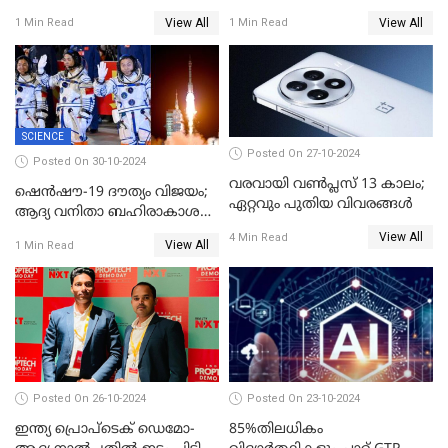
അടയ്‌ക്കേണ്ട പിഴത്തുക;
എടുക്കാനുണ്ടോ?;
View All
View All
1 Min Read
1 Min Read
ചാനലുകൾ യൂട്യൂബ്
എല്ലായിടത്തും ഇതേ
തടഞ്ഞതാണ് കാരണം; കണ്ണ്
പറയാനുള്ളു! ട്രെൻഡിങ്ങായി
തള്ളി ഗൂഗിള്‍
ഗൂഗിൾ പേ ദീപാവലി ഓഫർ
SCIENCE
Posted On 27-10-2024
Posted On 30-10-2024
വരവായി വൺപ്ലസ് 13 കാലം;
ഷെന്‍ഷൗ-19 ദൗത്യം വിജയം;
ഏറ്റവും പുതിയ വിവരങ്ങൾ
ആദ്യ വനിതാ ബഹിരാകാശ
എഞ്ചിനീയർ ഉൾപ്പെടെ മൂന്നു
View All
4 Min Read
View All
1 Min Read
പേർ ടിയാൻഗോങിൽ
Posted On 26-10-2024
Posted On 23-10-2024
ഇന്ത്യ പ്രൊപ്ടെക് ഡെമോ-
85%തിലധികം