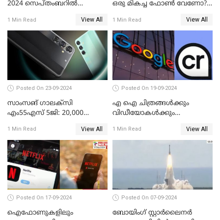
2024 സെപ്തംബറിൽ
ഒരു മികച്ച ഫോൺ വേണോ?
വാങ്ങാവുന്ന മികച്ച
ടെക്നോ പോപ്പ് 9 5G
View All
View All
1 Min Read
1 Min Read
മൊബൈൽ ഫോണുകൾ
അവതരിപ്പിച്ചു
Posted On 23-09-2024
Posted On 19-09-2024
സാംസങ് ഗാലക്സി
എ ഐ ചിത്രങ്ങള്‍ക്കും
എം55എസ് 5ജി: 20,000
വിഡീയോകള്‍ക്കും
രൂപയ്ക്കു താഴെ വിലയിൽ
കുരുക്കിടാനൊരുങ്ങി ഗൂഗിള്‍
View All
View All
1 Min Read
1 Min Read
മികച്ച സ്മാർട്ട്ഫോൺ
Posted On 17-09-2024
Posted On 07-09-2024
ഐഫോണുകളിലും
ബോയിംഗ് സ്റ്റാര്‍ലൈനര്‍