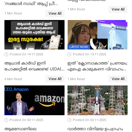
‘സഞ്ചാർ സാഥി’ ആപ്പ് പ്രീ
View All
ഇൻസ്റ്റാൾ ചെയ്യാനുള്ള
1 Min Read
View All
1 Min Read
ഉത്തരവ് പിൻവലിച്ചു
LATEST NEWS
Posted On 14-11-2025
Posted On 13-11-2025
ആധാർ കാർഡ് ഇനി
ഇത് 'ക്ലോസാകാത്ത' പ്രണയം;
പോക്കറ്റിൽ വെക്കണ്ട! UIDAI-
എഐ കാമുകനെ വിവാഹം
യുടെ പുതിയ ആപ്പ്; ഇരട്ട
ചെയ്ത് 32കാരി,
View All
View All
6 Min Read
1 Min Read
സുരക്ഷ!
വിവാഹാഭ്യർത്ഥന നടത്തിയത്
ക്ലോസ്
Posted On 02-11-2025
Posted On 02-11-2025
ആമസോണിലെ
വാര്‍ത്താ വിനിമയ ഉപഗ്രഹം