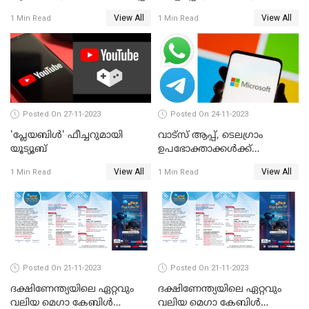
അപ്‌ഡേറ്റുമായി വാട്‌സ്ആപ്പ്
View All
View All
1 Min Read
1 Min Read
Posted On 27-11-2023
Posted On 24-11-2023
'പ്ലേയബിള്‍' ഫീച്ചറുമായി
വാട്‌സ് ആപ്പ്, ടെലഗ്രാം
യൂട്യൂബ്
ഉപഭോക്താക്കള്‍ക്ക്
മുന്നറിയിപ്പുമായി
View All
View All
1 Min Read
1 Min Read
മൈക്രോസോഫ്റ്റ്
Posted On 21-11-2023
Posted On 21-11-2023
ദക്ഷിണേന്ത്യയിലെ ഏറ്റവും
ദക്ഷിണേന്ത്യയിലെ ഏറ്റവും
വലിയ മെഗാ കേബിള്‍
വലിയ മെഗാ കേബിള്‍