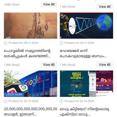
വിക്ഷേപണം വിജയം
ആദ്യ ഉപഗ്രഹ വിക്ഷേപണം
View All
2 Min Read
View All
1 Min Read
നാളെ
Posted On 09-11-2024
Posted On 02-11-2024
ചൊവ്വയില്‍ സമുദ്രത്തിന്റെ
വോയേജര്‍ ഒന്ന്
ശേഷിപ്പുകള്‍ കണ്ടെത്തി
പേടകവുമായുള്ള ബന്ധം
ചൈന
നഷ്ടമായതായി നാസ
View All
View All
1 Min Read
1 Min Read
LATEST NEWS
Posted On 01-11-2024
Posted On 31-10-2024
20,000,000,000,000,000,000,000,000,000,000,000
ലഡു കിട്ടിയോ? നിന്റേലൊരു
ഡോളര്‍; ഇതാണ്
എക്സ്ട്രാ ലഡു