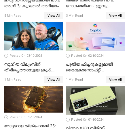
ഇരട്ട ഡിസ്‌പ്ലേകളുമായി ലാവ
അമസോൺ ഫയർ HD 8:
അഗ്നി 3; കൂടുതൽ അറിയാം
ലോകത്തിലെ ഏറ്റവും
വിലകുറഞ്ഞ AI ടാബ്ലറ്റ്
View All
View All
5 Min Read
3 Min Read
എത്തി!
Posted On 03-10-2024
Posted On 02-10-2024
സുനിത വില്യംസിന്
പുതിയ ഫീച്ചറുകളുമായി
തിരിച്ചെത്താനുള്ള ക്രൂ-9
മൈക്രോസോഫ്റ്റ്
ഡ്രാഗണ്‍ പേടകം
കോപൈലറ്റ്
View All
View All
1 Min Read
1 Min Read
ഐഎസ്എസിലെത്തി
Posted On 01-10-2024
Posted On 01-10-2024
മോട്ടറോള തിങ്ക്ഫോൺ 25:
വിവോ X200 സീരീസ്