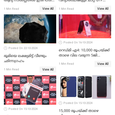
ആദ്യ നാല്‍പ്പതില്‍ ഇടം പിടിച്ച്
വിദ്യാര്‍ത്ഥികളും ചാറ്റ് GTP
കെഎസ്യുഎം സ്റ്റാര്‍ട്ടപ്പായ
പോലുള്ള AI ടൂളുകള്‍
View All
View All
1 Min Read
1 Min Read
തിത്തിത്താര
ഉപയോഗിക്കുന്നതായി
റിപ്പോര്‍ട്ട്
Posted On 16-10-2024
Posted On 22-10-2024
റെഡ്മി എ4: 10,000 രൂപയ്ക്ക്
താഴെ വില വരുന്ന 5ജി
ഭൂമിയെ ലക്ഷ്യമിട്ട് വീണ്ടും
ഫോണുമായി ഷവോമി
ഛിന്നഗ്രഹം
View All
1 Min Read
View All
1 Min Read
Posted On 15-10-2024
Posted On 15-10-2024
15,000 രൂപയ്ക്ക് താഴെ