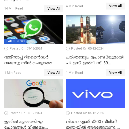
മോട്ടോ ജി35 5ജി ഇന്ത്യയിൽ
ആദ്യഫോൺ;ഫിംഗര്‍പ്രിന്റ്
View All
4 Min Read
അവതരിപ്പിച്ചു
View All
14 Min Read
സ്‌കാനര്‍, എല്‍ഇഡി
ഫ്‌ളാഷിനൊപ്പം രണ്ട് കാമറ
സെന്‍സറുകള്‍; റിയല്‍മി 14
എക്‌സ് 18ന് വിപണിയില്‍
LATEST NEWS
Posted On 09-12-2024
Posted On 05-12-2024
വാട്സാപ്പ് റിമൈൻഡർ
ചരിത്രനേട്ടം; പ്രോബ 3യുമായി
വരുന്നു; സീൻ ചെയ്യാത്ത
പിഎസ്എല്‍വി സി 59
മെസ്സേജുകളും സ്റ്റാറ്റസുകളും
ലക്ഷ്യത്തിലേക്ക്; വിക്ഷേപണം
View All
View All
1 Min Read
1 Min Read
ഓർമിപ്പിക്കും ഈ
വിജയം
പുതുപുത്തൻ ഫീച്ചർ
Posted On 05-12-2024
Posted On 04-12-2024
ഇതിൽ ഏതെങ്കിലും
വിവോ എക്‌സ്200 സീരീസ്
ചോദ്യങ്ങൾ നിങ്ങളും
ഇന്ത്യയിൽ അരങ്ങേറുന്നു: