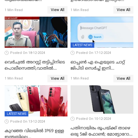
ഓഫറുകളോടെ അടിമുടി മാറ്റം
വംശജൻ ശ്രീറാം കൃഷ്ണൻ
View All
View All
1 Min Read
1 Min Read
വരുത്തി വിഐ
LATEST NEWS
Posted On 18-12-2024
Posted On 17-12-2024
വെർച്വൽ അറസ്റ്റ് തട്ടിപ്പിനിടെ
ഓപ്പൺ എ ഐയുടെ ചാറ്റ്
പൊലീസെത്തി,വാതില്‍
ജിപിടി സെർച്ച് ഇനി
പൊളിച്ച് അകത്തുകടന്നു;
എല്ലാവർക്കും സൗജന്യമായി
View All
View All
1 Min Read
1 Min Read
ഡോക്ടർ വിസമ്മതിച്ചിട്ടും
ഉപയോഗിക്കാം
ഫോൺ വാങ്ങി;
നിർണായകമായത് ബാങ്കിന്റെ
സംശയം
LATEST NEWS
Posted On 10-12-2024
Posted On 13-12-2024
പതിനായിരം രൂപയ്ക്ക് താഴെ
കുറഞ്ഞ വിലയിൽ IP69 ഉള്ള
ഒരു 5ജി ഫോൺ; മോട്ടോറോള
ഇന്ത്യയിലെ