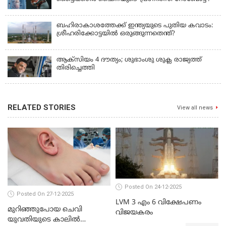
ബഹിരാകാശത്തേക്ക് ഇന്ത്യയുടെ പുതിയ കവാടം:
ശ്രീഹരിക്കോട്ടയിൽ ഒരുങ്ങുന്നതെന്ത്?
ആക്‌സിയം 4 ദൗത്യം; ശുഭാംശു ശുക്ല രാജ്യത്ത്
തിരിച്ചെത്തി
RELATED STORIES
View all news
Posted On 24-12-2025
Posted On 27-12-2025
LVM 3 എം 6 വിക്ഷേപണം
മുറിഞ്ഞുപോയ ചെവി
വിജയകരം
യുവതിയുടെ കാലിൽ