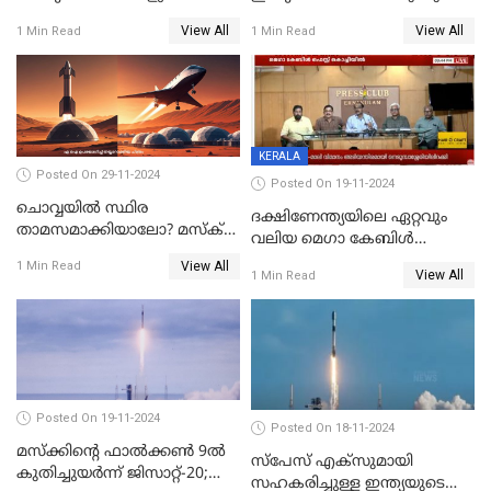
ചോദിച്ചിട്ടുണ്ടാകും! 2024ൽ
മിന്നിക്കുന്ന ഡിസൈനും
View All
View All
1 Min Read
1 Min Read
ഗൂഗിളിൽ ഏറ്റവുമധികം
ഫീച്ചറുകളും
ആളുകൾ ചോദിച്ച
ചോദ്യങ്ങൾ
KERALA
Posted On 29-11-2024
Posted On 19-11-2024
ചൊവ്വയിൽ സ്ഥിര
ദക്ഷിണേന്ത്യയിലെ ഏറ്റവും
താമസമാക്കിയാലോ? മസ്ക്
വലിയ മെഗാ കേബിള്‍
അടക്കമുള്ളവർ പണി തുടങ്ങി
ഫെസ്റ്റിന്റെ 22-ാം എഡിഷൻ
View All
1 Min Read
View All
1 Min Read
ഈ മാസം 21ന് കൊച്ചിയിൽ
ആരംഭിക്കും
Posted On 19-11-2024
Posted On 18-11-2024
മസ്‌ക്കിന്റെ ഫാല്‍ക്കണ്‍ 9ൽ
സ്‌പേസ് എക്‌സുമായി
കുതിച്ചുയർന്ന് ജിസാറ്റ്-20;
സഹകരിച്ചുള്ള ഇന്ത്യയുടെ