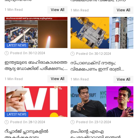
വിക്ഷേപണം വിജയം; ISRO
View All
1 Min Read
View All
1 Min Read
LATEST NEWS
Posted On 30-12-2024
Posted On 30-12-2024
ഇന്ത്യയുടെ ബഹിരാകാശത്തെ
സ്പാഡെക്‌സ് ദൗത്യം;
ആദ്യ ഡോക്കിങ് പരീക്ഷണം;
വിക്ഷേപണം ഇന്ന് രാത്രി
സ്‌പെയ്‌ഡെക്‌സ് വിക്ഷേപണം
നടക്കും
View All
1 Min Read
View All
1 Min Read
വിജയം
LATEST NEWS
Posted On 28-12-2024
Posted On 23-12-2024
റീച്ചാര്‍ജ് പ്ലാനുകളില്‍
ട്രംപിന്റെ എഐ
ആകർഷകമായ
ഉപദേഷ്ടാവായി ഇന്ത്യൻ