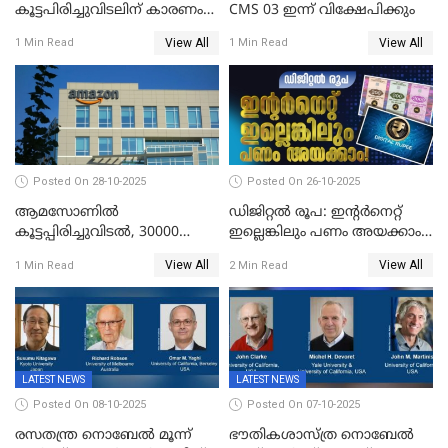
കൂട്ടപിരിച്ചുവിടലിന് കാരണം
CMS 03 ഇന്ന് വിക്ഷേപിക്കും
എ ഐ അല്ല,
View All
View All
1 Min Read
1 Min Read
വെളിപ്പെടുത്തലുമായി CEO
ആന്റി ജാസി
Posted On 28-10-2025
Posted On 26-10-2025
ആമസോണില്‍
ഡിജിറ്റൽ രൂപ: ഇന്റർനെറ്റ്
കൂട്ടപ്പിരിച്ചുവിടല്‍, 30000
ഇല്ലെങ്കിലും പണം അയക്കാം!
ജീവനക്കാരെ പിരിച്ചുവിടും
| DIGITAL RUPEE EXPLAINED
View All
View All
1 Min Read
2 Min Read
IN MALAYALAM
LATEST NEWS
LATEST NEWS
Posted On 08-10-2025
Posted On 07-10-2025
രസതന്ത്ര നൊബേല്‍ മൂന്ന്
ഭൗതികശാസ്ത്ര നൊബേല്‍