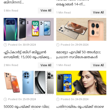
ബിസിനസ്
ഒക്ടോബർ 14-ന്
പ്രൊഫഷണലുകൾക്ക്
വിപണിയിലെത്തും: കൂടുതൽ
View All
5 Min Read
പുതിയൊരു കരുത്ത്
View All
1 Min Read
വിവരങ്ങൾ പുറത്ത്
Posted On 30-09-2024
Posted On 29-09-2024
ഫ്ലിപ്കാർട്ട് ബിഗ് ബില്ല്യൺ
മോട്ടോ എഡ്ജ് 50 അൾട്രാ;
സെയിൽ; 15,000 രൂപയ്ക്കു
പ്രധാന സവിശേഷതകൾ
താഴെ വിലയുള്ള മികച്ച
View All
View All
2 Min Read
1 Min Read
സ്മാർട്ട്ഫോണുകൾ
Posted On 25-09-2024
Posted On 24-09-2024
50000 രൂപയ്ക്ക് താഴെ വില;
പതിനായിരം രൂപയ്ക്ക് താഴെ