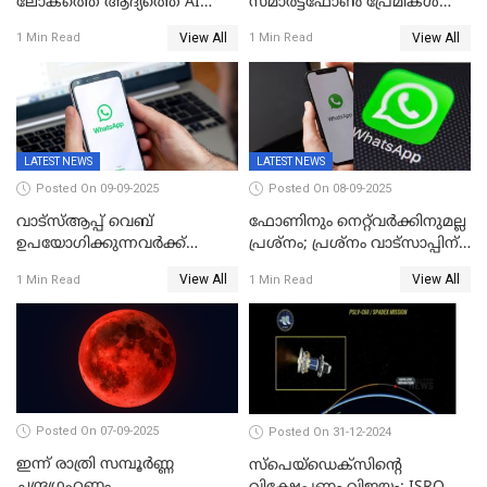
ലോകത്തെ ആദ്യത്തെ AI
സ്മാർട്ട്ഫോൺ പ്രേമികൾക്ക്
മന്ത്രിയെ വാഴിച്ചു! ശമ്പളം
സന്തോഷിക്കാമെന്ന് ആപ്പിൾ;
View All
View All
1 Min Read
1 Min Read
വേണ്ട, കൈക്കൂലി വാങ്ങില്ല;
പക്ഷേ വിലയോ..; ഐഫോൺ
'ആരും കൊതിച്ചുപോകും
17 സീരീസ് ഫോണുകള്‍
ഇങ്ങനെയൊരു ക്യാബിനറ്റ്
അവതരിപ്പിച്ചു
മന്ത്രിയെ
LATEST NEWS
LATEST NEWS
Posted On 09-09-2025
Posted On 08-09-2025
വാട്‌സ്ആപ്പ് വെബ്
ഫോണിനും നെറ്റ്‌വര്‍ക്കിനുമല്ല
ഉപയോഗിക്കുന്നവർക്ക്
പ്രശ്നം; പ്രശ്‌നം വാട്സാപ്പിന്
സ്ക്രോൾ ചെയ്യാൻ പറ്റുന്നില്ല;
തന്നെ! ഡൗൺ
View All
View All
1 Min Read
1 Min Read
ചാറ്റിൽ പണികിട്ടി
ഉപഭോക്താക്കൾ
Posted On 07-09-2025
Posted On 31-12-2024
ഇന്ന് രാത്രി സമ്പൂര്‍ണ്ണ
സ്‌പെയ്‌ഡെക്‌സിൻ്റെ
ചന്ദ്രഗ്രഹണം