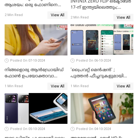
INFINIX ZERO FLIP ഒക്ടോബർ
ആശയം: ഒരു ഫോണിനെ
17-ന് ഇന്ത്യയിലെത്തും;
രണ്ടാക്കി മാറ്റാം
അറിഞ്ഞിരിക്കേണ്ട
View All
2 Min Read
View All
2 Min Read
കാര്യങ്ങൾ
Posted On 07-10-2024
Posted On 06-10-2024
നിങ്ങളൊരു ആൻഡ്രോയിഡ്
'പ്രൈവറ്റ് മെന്‍ഷന്‍' ;
ഫോൺ ഉപയോക്താവാണോ?
പുത്തന്‍ ഫീച്ചറുകളുമായി
നിങ്ങൾക്കിതാ ഒരു സന്തോഷ
വാട്‌സ്ആപ്പ്
View All
View All
1 Min Read
1 Min Read
വാർത്ത!
Posted On 05-10-2024
Posted On 04-10-2024