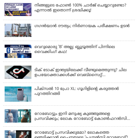
നിങ്ങളുടെ ഫോൺ 100% ചാർജ് ചെയ്യാറുണ്ടോ?
എന്നാൽ ഇതൊന്ന് ശ്രദ്ധിക്കൂ!
ഗഗന്‍യാന്‍ ദൗത്യം; നിര്‍ണായക പരീക്ഷണം ഉടന്‍
വെറുമൊരു 'B' അല്ല; ബ്ലൂടൂത്തിന് പിന്നിലെ
വൈക്കിംഗ് കഥ!
LATEST NEWS
ടിക് ടോക് ഇന്ത്യയിലേക്ക് വീണ്ടുമെത്തുന്നു? ചില
ഉപയോക്താക്കൾക്ക് വെബ്സൈറ്റ്
ലഭ്യമായിത്തുടങ്ങി
പിക്സൽ 10 പ്രോ XL: ഗൂഗിളിന്റെ കരുത്തൻ
പുറത്തിറങ്ങി
LATEST NEWS
റോബോട്ടും ഇനി മനുഷ്യ കുഞ്ഞുങ്ങളെ
പ്രസവിക്കും; ലോക റോബോട്ട് കോണ്‍ഫറന്‍സില്‍
പ്രഖ്യാപനവുമായി കൈവ ടെക്നോളജി
റോബോട്ട് പ്രസവിക്കുമോ? ലോകത്തെ
ഞെട്ടിക്കാൻ ചൈനയുടെ 'പ്രഗ്നൻസി റോബോട്ട്'!