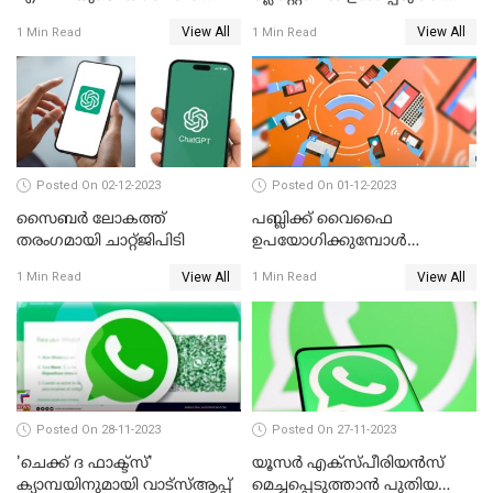
വിഭാഗം എക്സിക്യുട്ടീവ് ടാങ്
GOOGLE
View All
View All
1 Min Read
1 Min Read
ടാന്‍ കമ്പനി
വിടാനൊരുങ്ങുന്നു
Posted On 02-12-2023
Posted On 01-12-2023
സൈബര്‍ ലോകത്ത്
പബ്ലിക്ക് വൈഫൈ
തരംഗമായി ചാറ്റ്ജിപിടി
ഉപയോഗിക്കുമ്പോള്‍
ശ്രദ്ധിക്കുക; മുന്നറിയിപ്പുമായി
View All
View All
1 Min Read
1 Min Read
പൊലീസ്
Posted On 28-11-2023
Posted On 27-11-2023
'ചെക്ക് ദ ഫാക്ട്‌സ്'
യൂസര്‍ എക്‌സ്പീരിയന്‍സ്
ക്യാമ്പയിനുമായി വാട്സ്ആപ്പ്
മെച്ചപ്പെടുത്താന്‍ പുതിയ