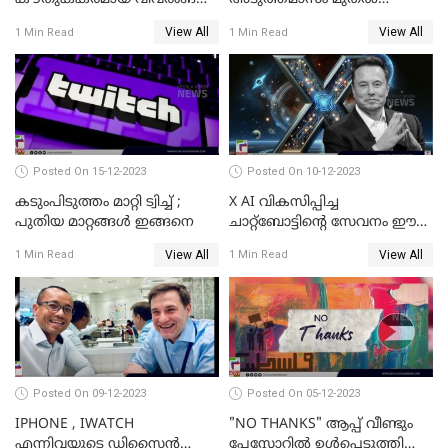
നല്‍കികൊണ്ട് യാത്ര
കുക്കീസിന്
View All
View All
1 Min Read
1 Min Read
തുടരുകയാണ് ജയിംസ് വെബ്
വിലക്കേര്‍പ്പെടുത്തുമെന്ന്
സൂചന
Posted On 15-12-2023
Posted On 10-12-2023
കടുംപിടുത്തം മാറ്റി ട്വിച്ച് ;
X AI വികസിപ്പിച്ച
പുതിയ മാറ്റങ്ങൾ ഇങ്ങനെ
ചാറ്റ്‌ബോട്ടിന്റെ സേവനം ഈ
ആഴ്ചയോടെ വരിക്കാര്‍ക്ക്
View All
View All
1 Min Read
1 Min Read
ലഭിക്കും; ഇലോണ്‍ മസ്‌ക്
Posted On 09-12-2023
Posted On 05-12-2023
IPHONE , IWATCH
"NO THANKS" ആപ്പ് വീണ്ടും
എന്നിവയുടെ ഡിസൈന്‍
പ്ലേസ്റ്റോറില്‍ ഉള്‍പ്പെടുത്തി