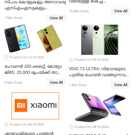
വിലയുള്ള മികച്ച
സ്പാം കോളുകളും അനാവശ്യ
ഫോണുകൾ: ഒക്ടോബർ 2024
എസ്എംഎസുകളും
View All
10 Min Read
തിരിച്ചറിയാന്‍ സാധിക്കുന്ന
View All
1 Min Read
എഐ ഫീച്ചറുമായി ഭാരതി
എയര്‍ടെല്‍
Posted On 13-10-2024
Posted On 09-10-2024
ഹോണർ 200 ലൈറ്റ്, മോട്ടോ
VIVO T3 ULTRA: വിവോയുടെ
ജി85: 20,000 രൂപയ്ക്ക് താഴെ
പുതിയ ഫോൺ വാങ്ങുന്നവർ
വില വരുന്ന മികച്ച ഫോൺ
അറിയാൻ
View All
5 Min Read
ഏതാണ്?
View All
1 Min Read
Posted On 08-10-2024
Posted On 08-10-2024
ഷാവോമിയുടെ പുത്തൻ