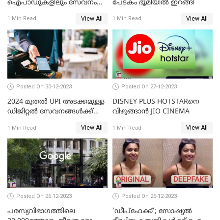
ഐപാഡുകളിലും സേവനം
പേടകം ഭൂമിയില്‍ ഇറങ്ങി
നിര്‍ത്തലാക്കാന്‍
View All
View All
1 Min Read
1 Min Read
നെറ്റ്ഫ്‌ളിക്‌സ്
Posted On 30-12-2023
Posted On 27-12-2023
2024 മുതൽ UPI അടക്കമുള്ള
DISNEY PLUS HOTSTARനെ
ഡിജിറ്റൽ സേവനങ്ങൾക്ക്
വിഴുങ്ങാന്‍ JIO CINEMA
വലിയ മാറ്റങ്ങളാണ്
View All
View All
1 Min Read
1 Min Read
കാത്തിരിക്കുന്നത്
Posted On 26-12-2023
Posted On 26-12-2023
പരസ്യവിഭാഗത്തിലെ
'ഡീപ്‌ഫേക്ക്'; സോഷ്യല്‍