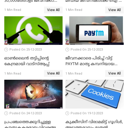
30,000ത്തോളം ജീവനക്കാരെ
മീഡിയ കമ്പനികള്‍ക്ക് ഐ ടി
പുനഃക്രമീകരിക്കാന്‍ ഒരുങ്ങി
മന്ത്രാലയത്തിന്റെ കര്‍ശന
View All
View All
1 Min Read
1 Min Read
ഗൂഗിള്‍
നിര്‍ദ്ദേശം
Posted On 25-12-2023
Posted On 25-12-2023
ഓണ്‍ലൈന്‍ തട്ടിപ്പിന്റെ
ജീവനക്കാരെ പിരിച്ച് വിട്ട്
കേന്ദ്രമായി വാട്സ്ആപ്പ്
PAYTM മാതൃ കമ്പനിയായ
വണ്‍-97 കമ്മ്യൂണിക്കേഷന്‍
View All
View All
1 Min Read
1 Min Read
Posted On 24-12-2023
Posted On 19-12-2023
പ്രപഞ്ചത്തെക്കുറിച്ചുള്ള
കുക്കീസിന് വിരാമമിട്ട് ഗൂഗിള്‍,
കൗതുകകരമായ വിവരങ്ങള്‍
അടുത്തമാസം മുതല്‍