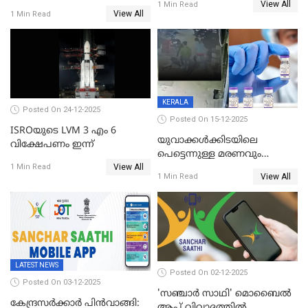
View All
തുന്നിച്ചേർത്തു; മാസങ്ങൾക്ക്
1 Min Read
View All
1 Min Read
ശേഷം യഥാസ്ഥാനത്ത്
തുന്നിച്ചേർത്തു ചൈനീസ്
ഡോക്ടർ
KERALA
Posted On 24-12-2025
Posted On 15-12-2025
ISROയുടെ LVM 3 എം 6
യുവാക്കൾക്കിടയിലെ
വിക്ഷേപണം ഇന്ന്
പെട്ടെന്നുള്ള മരണവും
View All
കോവിഡ് വാക്‌സിനേഷനും;
1 Min Read
View All
1 Min Read
എയിംസ് നടത്തിയ പഠനം
പുറത്ത്; ഐസിഎംആർ
റിപ്പോർട്ട്
LATEST NEWS
Posted On 02-12-2025
Posted On 03-12-2025
'സഞ്ചാർ സാഥി' മൊബൈല്‍
കേന്ദ്രസർക്കാർ പിൻവാങ്ങി:
ആപ്പ് വിവാദത്തില്‍