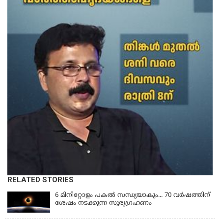
RELATED STORIES
6 മിനിറ്റോളം പകൽ സന്ധ്യയാകും... 70 വർഷത്തിന്
ശേഷം നടക്കുന്ന സൂര്യഗ്രഹണം