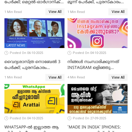
പേർക്ക്; മെറ്റൽ-ഓർഗാനിക്
മൂന്ന് പേർക്ക്, പുരസ്‌കാരം
ഫ്രെയിംവർക്കുകളുടെ
ക്വാണ്ടം മെക്കാനിക്സിലെ
View All
View All
1 Min Read
1 Min Read
വികസനത്തിന്' നൽകിയ
ഗവേഷണത്തിന്
സംഭാവനകൾക്ക് പുരസ്‍കാരം
LATEST NEWS
Posted On 06-10-2025
Posted On 04-10-2025
വൈദ്യശാസ്ത്ര നൊബേൽ 3
നിങ്ങൾ സംസാരിക്കുന്നത്
പേർക്ക്; പുരസ്കാരം
INSTAGRAM ഒളിഞ്ഞു
രോഗപ്രതിരോധശേഷിയുമായി
കേൾക്കുന്നുണ്ടോ? സത്യം
View All
View All
1 Min Read
4 Min Read
ബന്ധപ്പെട്ട ഗവേഷണത്തിന്
ഇതാണ്!
Posted On 04-10-2025
Posted On 27-09-2025
WHATSAPP-ൽ ഇല്ലാത്ത ആ
'MADE IN INDIA' IPHONES: