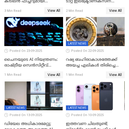
കിടിലൻ ഫീച്ചറുമായി
ടാറ്റ ഇലക്ട്രോണിക്സിന്
'അരട്ടൈ'
റെക്കോർഡ് വരുമാനക്കുതിപ്പ്
View All
View All
3 Min Read
2 Min Read
LATEST NEWS
Posted On 23-09-2025
Posted On 22-09-2025
ചൈനയുടെ AI നിയന്ത്രണം:
റഷ്യ ബഹിരാകാശത്തേക്ക്‌
രാഷ്ട്രീയ സെൻസിറ്റീവ്
അയച്ച എലികൾ തിരിച്ചെത്തി;
ഉള്ളടക്കം തടയാൻ വാവെയ്
ബയോൺ-എം ദൗത്യത്തിലൂടെ
View All
View All
1 Min Read
1 Min Read
ഡീപ് സീക്ക്-ആർ1-സേഫ്
ജീവനോടെ എത്തിയവ 75
LATEST NEWS
LATEST NEWS
Posted On 13-09-2025
Posted On 10-09-2025
ഡിയേല അധികാരമേറ്റു;
ഇത്തവണ ചിലതുണ്ട്;