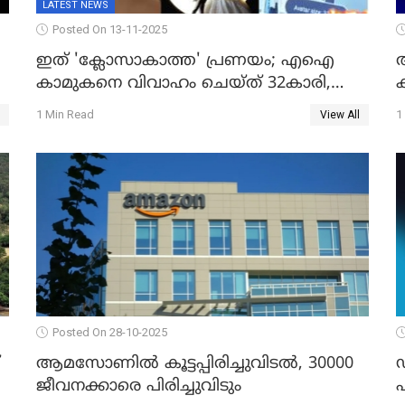
LATEST NEWS
Posted On 13-11-2025
ഇത് 'ക്ലോസാകാത്ത' പ്രണയം; എഐ
കാമുകനെ വിവാഹം ചെയ്ത് 32കാരി,
വിവാഹാഭ്യർത്ഥന നടത്തിയത് ക്ലോസ്
1 Min Read
1
View All
Posted On 28-10-2025
ആമസോണില്‍ കൂട്ടപ്പിരിച്ചുവിടല്‍, 30000
ഡ
ജീവനക്കാരെ പിരിച്ചുവിടും