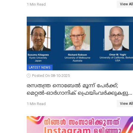
1 Min Read
View All
LATEST NEWS
Posted On 08-10-2025
രസതന്ത്ര നൊബേല്‍ മൂന്ന് പേർക്ക്;
മെറ്റൽ-ഓർഗാനിക് ഫ്രെയിംവർക്കുകളുട
വികസനത്തിന്' നൽകിയ
1 Min Read
View All
സംഭാവനകൾക്ക് പുരസ്‍കാരം