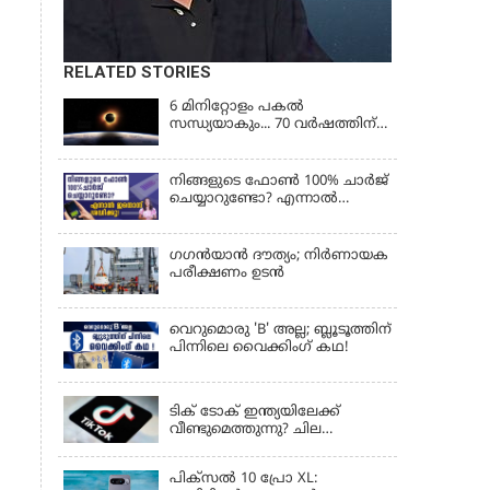
RELATED STORIES
6 മിനിറ്റോളം പകൽ
സന്ധ്യയാകും... 70 വർഷത്തിന്
ശേഷം നടക്കുന്ന സൂര്യഗ്രഹണം
നിങ്ങളുടെ ഫോൺ 100% ചാർജ്
ചെയ്യാറുണ്ടോ? എന്നാൽ
ഇതൊന്ന് ശ്രദ്ധിക്കൂ!
ഗഗന്‍യാന്‍ ദൗത്യം; നിര്‍ണായക
പരീക്ഷണം ഉടന്‍
വെറുമൊരു 'B' അല്ല; ബ്ലൂടൂത്തിന്
പിന്നിലെ വൈക്കിംഗ് കഥ!
LATEST NEWS
ടിക് ടോക് ഇന്ത്യയിലേക്ക്
വീണ്ടുമെത്തുന്നു? ചില
ഉപയോക്താക്കൾക്ക്
വെബ്സൈറ്റ് ലഭ്യമായിത്തുടങ്ങി
പിക്സൽ 10 പ്രോ XL: