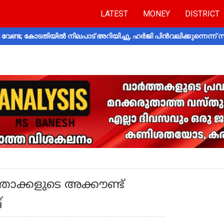
LATEST
MONEY
DISTRICT
വേണ്ട; കോടതിയിൽ നിലപാട് അറിയിച്ചു, ഹർജി പിൻവലിക്കുന്നെന്ന്
താക്കളുടെ അക്കൗണ്ട്
്