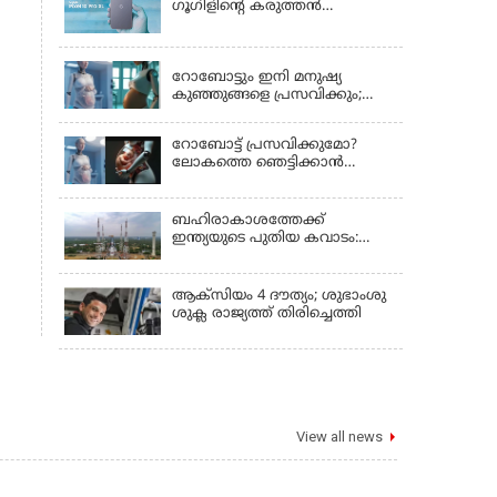
ഗൂഗിളിന്റെ കരുത്തൻ
പുറത്തിറങ്ങി
LATEST NEWS
റോബോട്ടും ഇനി മനുഷ്യ
കുഞ്ഞുങ്ങളെ പ്രസവിക്കും;
ലോക റോബോട്ട്
കോണ്‍ഫറന്‍സില്‍
റോബോട്ട് പ്രസവിക്കുമോ?
പ്രഖ്യാപനവുമായി കൈവ
ലോകത്തെ ഞെട്ടിക്കാൻ
ടെക്നോളജി
ചൈനയുടെ 'പ്രഗ്നൻസി
റോബോട്ട്'!
ബഹിരാകാശത്തേക്ക്
ഇന്ത്യയുടെ പുതിയ കവാടം:
ശ്രീഹരിക്കോട്ടയിൽ
ഒരുങ്ങുന്നതെന്ത്?
ആക്‌സിയം 4 ദൗത്യം; ശുഭാംശു
ശുക്ല രാജ്യത്ത് തിരിച്ചെത്തി
View all news