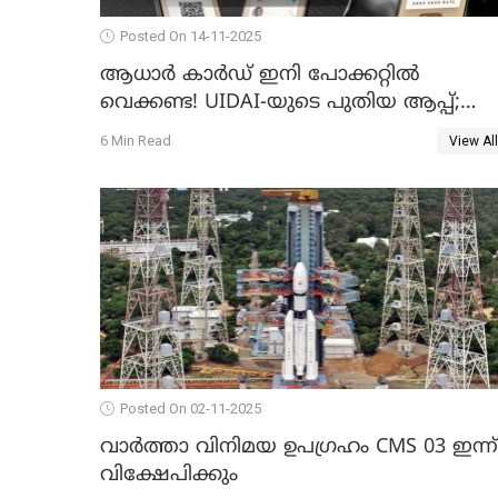
Posted On 14-11-2025
ആധാർ കാർഡ് ഇനി പോക്കറ്റിൽ
വെക്കണ്ട! UIDAI-യുടെ പുതിയ ആപ്പ്;
ഇരട്ട സുരക്ഷ!
6 Min Read
View All
Posted On 02-11-2025
വാര്‍ത്താ വിനിമയ ഉപഗ്രഹം CMS 03 ഇന്ന്
വിക്ഷേപിക്കും