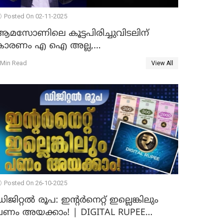
Posted On 02-11-2025
ആമസോണിലെ കൂട്ടപിരിച്ചുവിടലിന്
കാരണം എ ഐ അല്ല,
വെളിപ്പെടുത്തലുമായി CEO ആന്റി ജാസി
 Min Read
View All
Posted On 26-10-2025
ിജിറ്റൽ രൂപ: ഇന്റർനെറ്റ് ഇല്ലെങ്കിലും
പണം അയക്കാം! | DIGITAL RUPEE