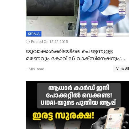
KERALA
Posted On 15-12-2025
യുവാക്കൾക്കിടയിലെ പെട്ടെന്നുള്ള
മരണവും കോവിഡ് വാക്‌സിനേഷനും;
എയിംസ് നടത്തിയ പഠനം പുറത്ത്;
1 Min Read
View All
ഐസിഎംആർ റിപ്പോർട്ട്