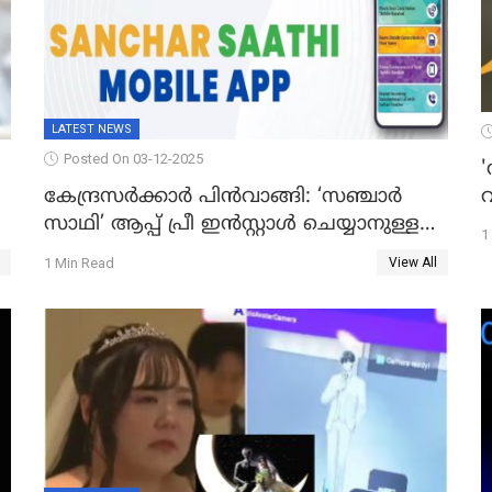
LATEST NEWS
Posted On 03-12-2025
'
വ
കേന്ദ്രസർക്കാർ പിൻവാങ്ങി: ‘സഞ്ചാർ
സാഥി’ ആപ്പ് പ്രീ ഇൻസ്റ്റാൾ ചെയ്യാനുള്ള
1
ഉത്തരവ് പിൻവലിച്ചു
1 Min Read
View All