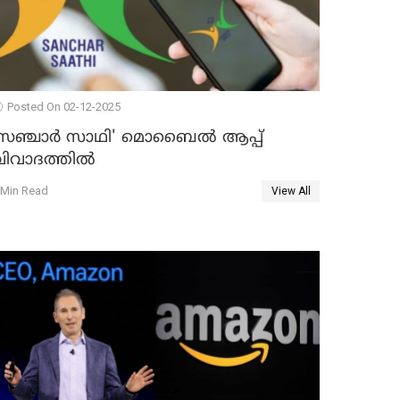
Posted On 02-12-2025
സഞ്ചാർ സാഥി' മൊബൈല്‍ ആപ്പ്
ിവാദത്തില്‍
 Min Read
View All