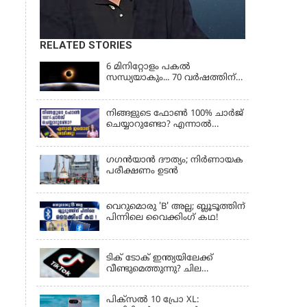
RELATED STORIES
6 മിനിറ്റോളം പകൽ
സന്ധ്യയാകും... 70 വർഷത്തിന്
ശേഷം നടക്കുന്ന സൂര്യഗ്രഹണം
നിങ്ങളുടെ ഫോൺ 100% ചാർജ്
ചെയ്യാറുണ്ടോ? എന്നാൽ
ഇതൊന്ന് ശ്രദ്ധിക്കൂ!
ഗഗന്‍യാന്‍ ദൗത്യം; നിര്‍ണായക
പരീക്ഷണം ഉടന്‍
വെറുമൊരു 'B' അല്ല; ബ്ലൂടൂത്തിന്
പിന്നിലെ വൈക്കിംഗ് കഥ!
LATEST NEWS
ടിക് ടോക് ഇന്ത്യയിലേക്ക്
വീണ്ടുമെത്തുന്നു? ചില
ഉപയോക്താക്കൾക്ക്
വെബ്സൈറ്റ് ലഭ്യമായിത്തുടങ്ങി
പിക്സൽ 10 പ്രോ XL: