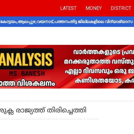
LATEST
MONEY
DISTRICT
ോട്ടയം,ആലപ്പുഴ,വയനാട്,പത്തനംതിട്ട ജില്ലകളിലെ വിദ്യാഭ്യാസ 
്ല രാജ്യത്ത് തിരിച്ചെത്തി