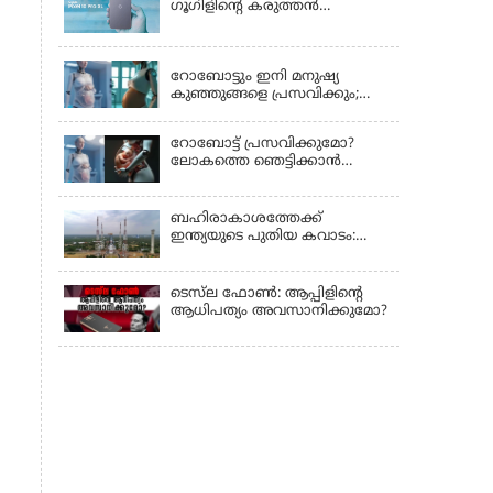
ഗൂഗിളിന്റെ കരുത്തൻ
പുറത്തിറങ്ങി
LATEST NEWS
റോബോട്ടും ഇനി മനുഷ്യ
കുഞ്ഞുങ്ങളെ പ്രസവിക്കും;
ലോക റോബോട്ട്
കോണ്‍ഫറന്‍സില്‍
റോബോട്ട് പ്രസവിക്കുമോ?
പ്രഖ്യാപനവുമായി കൈവ
ലോകത്തെ ഞെട്ടിക്കാൻ
ടെക്നോളജി
ചൈനയുടെ 'പ്രഗ്നൻസി
റോബോട്ട്'!
ബഹിരാകാശത്തേക്ക്
ഇന്ത്യയുടെ പുതിയ കവാടം:
ശ്രീഹരിക്കോട്ടയിൽ
ഒരുങ്ങുന്നതെന്ത്?
ടെസ്‌ല ഫോൺ: ആപ്പിളിന്റെ
ആധിപത്യം അവസാനിക്കുമോ?