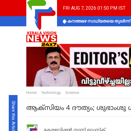
FRI AUG 7, 2026 01:50 PM IST
കനത്തമഴ സാധ്യതയെ തുടർന്ന് ക
Home
Technology
Science
Share this Article
ആക്‌സിയം 4 ദൗത്യം; ശുഭാംശു ശുക
കേരളവിഷൻ ന്യൂസ് ഡെസ്‌ക്