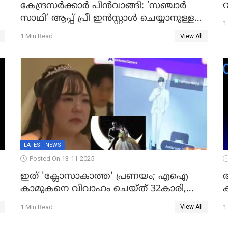
വ
കേന്ദ്രസർക്കാർ പിൻവാങ്ങി: ‘സഞ്ചാർ
സാഥി’ ആപ്പ് പ്രീ ഇൻസ്റ്റാൾ ചെയ്യാനുള്ള
1
ഉത്തരവ് പിൻവലിച്ചു
1 Min Read
View All
LATEST NEWS
Posted On 13-11-2025
ഇത് 'ക്ലോസാകാത്ത' പ്രണയം; എഐ
കാമുകനെ വിവാഹം ചെയ്ത് 32കാരി,
വിവാഹാഭ്യർത്ഥന നടത്തിയത് ക്ലോസ്
1 Min Read
1
View All