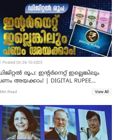
Posted On 26-10-2025
ിജിറ്റൽ രൂപ: ഇന്റർനെറ്റ് ഇല്ലെങ്കിലും
പണം അയക്കാം! | DIGITAL RUPEE
EXPLAINED IN MALAYALAM
 Min Read
View All