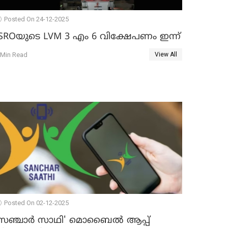
Posted On 24-12-2025
ISROയുടെ LVM 3 എം 6 വിക്ഷേപണം ഇന്ന്
 Min Read
View All
Posted On 02-12-2025
സഞ്ചാർ സാഥി' മൊബൈല്‍ ആപ്പ്