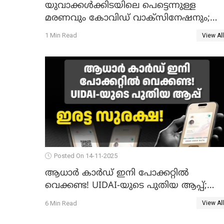
യുവാക്കൾക്കിടയിലെ പെട്ടെന്നുള്ള
മരണവും കോവിഡ് വാക്‌സിനേഷനും;
എയിംസ് നടത്തിയ പഠനം പുറത്ത്;
1 Min Read
View All
ഐസിഎംആർ റിപ്പോർട്ട്
Posted On 14-11-2025
ആധാർ കാർഡ് ഇനി പോക്കറ്റിൽ
വെക്കണ്ട! UIDAI-യുടെ പുതിയ ആപ്പ്;
ഇരട്ട സുരക്ഷ!
6 Min Read
View All