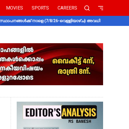
MOVIES
SPORTS
CAREERS
സ്ഥാപനങ്ങൾക്ക് നാളെ (7/8/26-വെള്ളിയാഴ്ച) അവധി
തൃശൂരിൽ