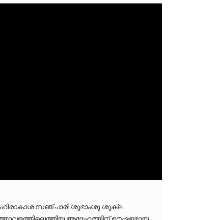
ബഹിരാകാശ സഞ്ചാരി ശുഭാംശു ശുക്ല 
ത്താവളത്തിലെത്തിയ അദ്ദേഹത്തിന് ഊഷ്മളമായ 