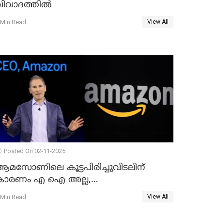
ിവാദത്തില്‍
 Min Read
View All
Posted On 02-11-2025
ആമസോണിലെ കൂട്ടപിരിച്ചുവിടലിന്
കാരണം എ ഐ അല്ല,
വെളിപ്പെടുത്തലുമായി CEO ആന്റി ജാസി
 Min Read
View All