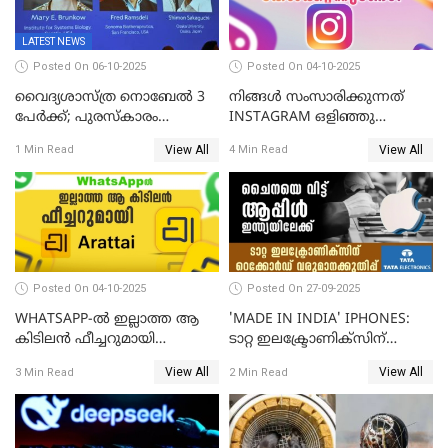
LATEST NEWS
Posted On 06-10-2025
Posted On 04-10-2025
വൈദ്യശാസ്ത്ര നൊബേൽ 3
നിങ്ങൾ സംസാരിക്കുന്നത്
പേർക്ക്; പുരസ്കാരം
INSTAGRAM ഒളിഞ്ഞു
രോഗപ്രതിരോധശേഷിയുമായി
കേൾക്കുന്നുണ്ടോ? സത്യം
View All
View All
1 Min Read
4 Min Read
ബന്ധപ്പെട്ട ഗവേഷണത്തിന്
ഇതാണ്!
Posted On 04-10-2025
Posted On 27-09-2025
WHATSAPP-ൽ ഇല്ലാത്ത ആ
'MADE IN INDIA' IPHONES:
കിടിലൻ ഫീച്ചറുമായി
ടാറ്റ ഇലക്ട്രോണിക്സിന്
'അരട്ടൈ'
റെക്കോർഡ് വരുമാനക്കുതിപ്പ്
View All
View All
3 Min Read
2 Min Read