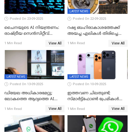
LATEST NEWS
Posted On 23-09-2025
Posted On 22-09-2025
ചൈനയുടെ AI നിയന്ത്രണം:
റഷ്യ ബഹിരാകാശത്തേക്ക്‌
രാഷ്ട്രീയ സെൻസിറ്റീവ്
അയച്ച എലികൾ തിരിച്ചെത്തി;
ഉള്ളടക്കം തടയാൻ വാവെയ്
ബയോൺ-എം ദൗത്യത്തിലൂടെ
View All
View All
1 Min Read
1 Min Read
ഡീപ് സീക്ക്-ആർ1-സേഫ്
ജീവനോടെ എത്തിയവ 75
LATEST NEWS
LATEST NEWS
Posted On 13-09-2025
Posted On 10-09-2025
ഡിയേല അധികാരമേറ്റു;
ഇത്തവണ ചിലതുണ്ട്;
ലോകത്തെ ആദ്യത്തെ AI
സ്മാർട്ട്ഫോൺ പ്രേമികൾക്ക്
മന്ത്രിയെ വാഴിച്ചു! ശമ്പളം
സന്തോഷിക്കാമെന്ന് ആപ്പിൾ;
View All
View All
1 Min Read
1 Min Read
വേണ്ട, കൈക്കൂലി വാങ്ങില്ല;
പക്ഷേ വിലയോ..; ഐഫോൺ
'ആരും കൊതിച്ചുപോകും
17 സീരീസ് ഫോണുകള്‍
ഇങ്ങനെയൊരു ക്യാബിനറ്റ്
അവതരിപ്പിച്ചു
മന്ത്രിയെ