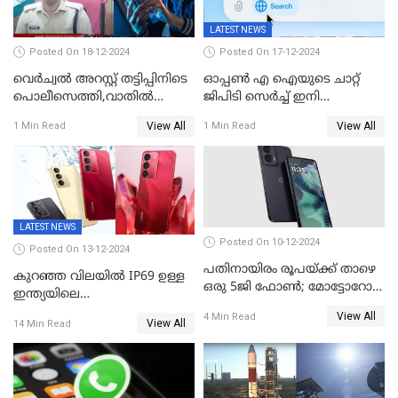
LATEST NEWS
Posted On 18-12-2024
Posted On 17-12-2024
വെർച്വൽ അറസ്റ്റ് തട്ടിപ്പിനിടെ
ഓപ്പൺ എ ഐയുടെ ചാറ്റ്
പൊലീസെത്തി,വാതില്‍
ജിപിടി സെർച്ച് ഇനി
പൊളിച്ച് അകത്തുകടന്നു;
എല്ലാവർക്കും സൗജന്യമായി
View All
View All
1 Min Read
1 Min Read
ഡോക്ടർ വിസമ്മതിച്ചിട്ടും
ഉപയോഗിക്കാം
ഫോൺ വാങ്ങി;
നിർണായകമായത് ബാങ്കിന്റെ
സംശയം
LATEST NEWS
Posted On 10-12-2024
Posted On 13-12-2024
പതിനായിരം രൂപയ്ക്ക് താഴെ
കുറഞ്ഞ വിലയിൽ IP69 ഉള്ള
ഒരു 5ജി ഫോൺ; മോട്ടോറോള
ഇന്ത്യയിലെ
മോട്ടോ ജി35 5ജി ഇന്ത്യയിൽ
ആദ്യഫോൺ;ഫിംഗര്‍പ്രിന്റ്
View All
4 Min Read
അവതരിപ്പിച്ചു
View All
14 Min Read
സ്‌കാനര്‍, എല്‍ഇഡി
ഫ്‌ളാഷിനൊപ്പം രണ്ട് കാമറ
സെന്‍സറുകള്‍; റിയല്‍മി 14
എക്‌സ് 18ന് വിപണിയില്‍