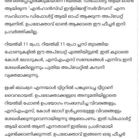
അവതരിപ്പിച്ചിരിക്കുകയാണ് റിയല്‍മി. ഡിഫോള്‍ട്ട് ആയി ഓണ്‍
ആയിരുന്ന 'എന്‍ഹാന്‍സ്ഡ് ഇന്റലിജന്റ് സര്‍വീസസ്' എന്ന
സംവിധാനം ഡിഫോള്‍ട്ട് ആയി ഓഫ് ആക്കുന്ന അപ്‌ഡേറ്റ്
ആണിത്. ഉപഭോക്താവ് ഓണ്‍ ആക്കാതെ ഈ ഫീച്ചര്‍ ഇനി
പ്രവര്‍ത്തിക്കില്ല.
റിയല്‍മി 11 പ്രോ, റിയല്‍മി 11 പ്രോ പ്ലസ് തുടങ്ങിയ
ഫോണുകളില്‍ ഈ അപ്‌ഡേറ്റ് എത്തിയിട്ടുണ്ട്. ഇത് കൂടാതെ
കോള്‍ ലോഗുകള്‍, എസ്എംഎസ് സന്ദേശങ്ങള്‍ എന്നിവ ഇനി
ശേഖരിക്കില്ലെന്നും പുതിയ അപ്‌ഡേറ്റില്‍ കമ്പനി
വ്യക്തമാക്കുന്നു.
ഋഷി ബാംഗ്രേ എന്നയാള്‍ ട്വിറ്ററില്‍ പങ്കുവെച്ച ട്വീറ്റാണ്
വൈറലായത്. ഉപഭോക്താക്കളുടെ അനുമതിയില്ലാതെ
റിയല്‍മി ഫോണ്‍ ഉപയോഗം സംബന്ധിച്ച വിവരങ്ങളും,
എസ്എംഎസ്, കോള്‍ ലോഗ് ഉള്‍പ്പടെയുള്ള വിവരങ്ങളും
ശേഖരിക്കുന്നുവെന്നായിരുന്നു ആരോപണം. ഇത് ഡിഫോള്‍ട്ട്
ആയി ഓണ്‍ ആണ് എന്നതാണ് ഇതിലെ പ്രശ്‌നമായി
ചൂണ്ടിക്കാണിക്കുന്നത്. ഉപഭോക്താവ് ഇങ്ങനെ ഒരു ഫീച്ചര്‍