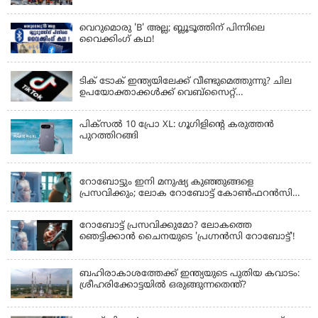
വെറുമൊരു 'B' അല്ല; ബ്ലൂടൂത്തിന് പിന്നിലെ
വൈക്കിംഗ് കഥ!
LATEST NEWS
ടിക് ടോക് ഇന്ത്യയിലേക്ക് വീണ്ടുമെത്തുന്നു? ചില
ഉപയോക്താക്കൾക്ക് വെബ്സൈറ്റ്
ലഭ്യമായിത്തുടങ്ങി
പിക്സൽ 10 പ്രോ XL: ഗൂഗിളിന്റെ കരുത്തൻ
പുറത്തിറങ്ങി
LATEST NEWS
റോബോട്ടും ഇനി മനുഷ്യ കുഞ്ഞുങ്ങളെ
പ്രസവിക്കും; ലോക റോബോട്ട് കോണ്‍ഫറന്‍സില്‍
പ്രഖ്യാപനവുമായി കൈവ ടെക്നോളജി
റോബോട്ട് പ്രസവിക്കുമോ? ലോകത്തെ
ഞെട്ടിക്കാൻ ചൈനയുടെ 'പ്രഗ്നൻസി റോബോട്ട്'!
ബഹിരാകാശത്തേക്ക് ഇന്ത്യയുടെ പുതിയ കവാടം:
ശ്രീഹരിക്കോട്ടയിൽ ഒരുങ്ങുന്നതെന്ത്?