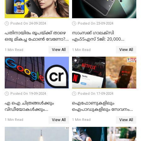
Posted On 24-09-2024
Posted On 23-09-2024
പതിനായിരം രൂപയ്ക്ക് താഴെ
സാംസങ് ഗാലക്സി
ഒരു മികച്ച ഫോൺ വേണോ?
എം55എസ് 5ജി: 20,000
ടെക്നോ പോപ്പ് 9 5G
രൂപയ്ക്കു താഴെ വിലയിൽ
View All
View All
1 Min Read
1 Min Read
അവതരിപ്പിച്ചു
മികച്ച സ്മാർട്ട്ഫോൺ
Posted On 19-09-2024
Posted On 17-09-2024
എ ഐ ചിത്രങ്ങള്‍ക്കും
ഐഫോണുകളിലും
വിഡീയോകള്‍ക്കും
ഐപാഡുകളിലും സേവനം
കുരുക്കിടാനൊരുങ്ങി ഗൂഗിള്‍
നിര്‍ത്തലാക്കാന്‍
View All
View All
1 Min Read
1 Min Read
നെറ്റ്ഫ്‌ളിക്‌സ്