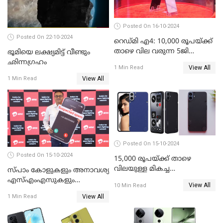
Posted On 16-10-2024
Posted On 22-10-2024
റെഡ്മി എ4: 10,000 രൂപയ്ക്ക്
താഴെ വില വരുന്ന 5ജി
ഭൂമിയെ ലക്ഷ്യമിട്ട് വീണ്ടും
ഫോണുമായി ഷവോമി
ഛിന്നഗ്രഹം
View All
1 Min Read
View All
1 Min Read
Posted On 15-10-2024
Posted On 15-10-2024
15,000 രൂപയ്ക്ക് താഴെ
വിലയുള്ള മികച്ച
സ്പാം കോളുകളും അനാവശ്യ
ഫോണുകൾ: ഒക്ടോബർ 2024
എസ്എംഎസുകളും
View All
10 Min Read
തിരിച്ചറിയാന്‍ സാധിക്കുന്ന
View All
1 Min Read
എഐ ഫീച്ചറുമായി ഭാരതി
എയര്‍ടെല്‍