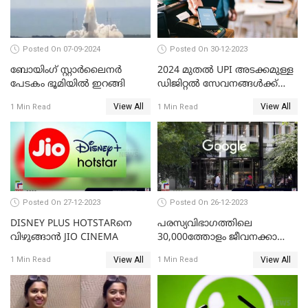
Posted On 07-09-2024
Posted On 30-12-2023
ബോയിംഗ് സ്റ്റാര്‍ലൈനര്‍
2024 മുതൽ UPI അടക്കമുള്ള
പേടകം ഭൂമിയില്‍ ഇറങ്ങി
ഡിജിറ്റൽ സേവനങ്ങൾക്ക്
വലിയ മാറ്റങ്ങളാണ്
View All
View All
1 Min Read
1 Min Read
കാത്തിരിക്കുന്നത്
Posted On 27-12-2023
Posted On 26-12-2023
DISNEY PLUS HOTSTARനെ
പരസ്യവിഭാഗത്തിലെ
വിഴുങ്ങാന്‍ JIO CINEMA
30,000ത്തോളം ജീവനക്കാരെ
പുനഃക്രമീകരിക്കാന്‍ ഒരുങ്ങി
View All
View All
1 Min Read
1 Min Read
ഗൂഗിള്‍