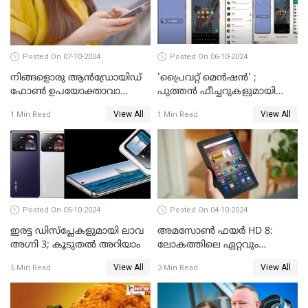
Posted On 07-10-2024
Posted On 06-10-2024
നിങ്ങളൊരു ആൻഡ്രോയിഡ്
'പ്രൈവറ്റ് മെന്‍ഷന്‍' ;
ഫോൺ ഉപയോക്താവാണോ?
പുത്തന്‍ ഫീച്ചറുകളുമായി
നിങ്ങൾക്കിതാ ഒരു സന്തോഷ
വാട്‌സ്ആപ്പ്
View All
View All
1 Min Read
1 Min Read
വാർത്ത!
Posted On 05-10-2024
Posted On 04-10-2024
ഇരട്ട ഡിസ്‌പ്ലേകളുമായി ലാവ
അമസോൺ ഫയർ HD 8:
അഗ്നി 3; കൂടുതൽ അറിയാം
ലോകത്തിലെ ഏറ്റവും
വിലകുറഞ്ഞ AI ടാബ്ലറ്റ്
View All
View All
5 Min Read
3 Min Read
എത്തി!