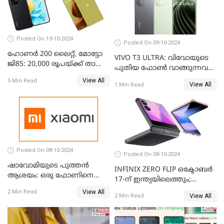
Posted On 13-10-2024
Posted On 09-10-2024
ഹോണർ 200 ലൈറ്റ്, മോട്ടോ
VIVO T3 ULTRA: വിവോയുടെ
ജി85: 20,000 രൂപയ്ക്ക് താഴെ
പുതിയ ഫോൺ വാങ്ങുന്നവർ
വില വരുന്ന മികച്ച ഫോൺ
അറിയാൻ
View All
5 Min Read
ഏതാണ്?
View All
1 Min Read
Posted On 08-10-2024
Posted On 08-10-2024
ഷാവോമിയുടെ പുത്തൻ
INFINIX ZERO FLIP ഒക്ടോബർ
ആശയം: ഒരു ഫോണിനെ
17-ന് ഇന്ത്യയിലെത്തും;
രണ്ടാക്കി മാറ്റാം
അറിഞ്ഞിരിക്കേണ്ട
View All
2 Min Read
View All
2 Min Read
കാര്യങ്ങൾ