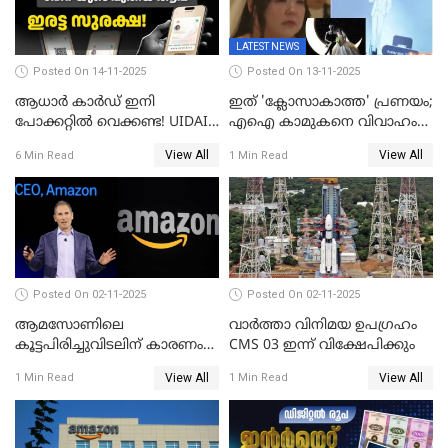
LATEST NEWS
Posted On 14-11-2025
Posted On 13-11-2025
ആധാർ കാർഡ് ഇനി
ഇത് 'ക്ലോസാകാത്ത' പ്രണയം;
പോക്കറ്റിൽ വെക്കണ്ട! UIDAI-
എഐ കാമുകനെ വിവാഹം
യുടെ പുതിയ ആപ്പ്; ഇരട്ട
ചെയ്ത് 32കാരി,
View All
View All
6 Min Read
1 Min Read
സുരക്ഷ!
വിവാഹാഭ്യർത്ഥന നടത്തിയത്
ക്ലോസ്
Posted On 02-11-2025
Posted On 02-11-2025
ആമസോണിലെ
വാര്‍ത്താ വിനിമയ ഉപഗ്രഹം
കൂട്ടപിരിച്ചുവിടലിന് കാരണം
CMS 03 ഇന്ന് വിക്ഷേപിക്കും
എ ഐ അല്ല,
View All
View All
1 Min Read
1 Min Read
വെളിപ്പെടുത്തലുമായി CEO
ആന്റി ജാസി