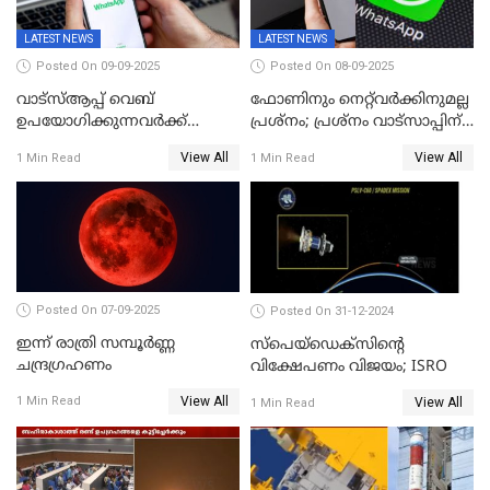
LATEST NEWS
LATEST NEWS
Posted On 09-09-2025
Posted On 08-09-2025
വാട്‌സ്ആപ്പ് വെബ്
ഫോണിനും നെറ്റ്‌വര്‍ക്കിനുമല്ല
ഉപയോഗിക്കുന്നവർക്ക്
പ്രശ്നം; പ്രശ്‌നം വാട്സാപ്പിന്
സ്ക്രോൾ ചെയ്യാൻ പറ്റുന്നില്ല;
തന്നെ! ഡൗൺ
View All
View All
1 Min Read
1 Min Read
ചാറ്റിൽ പണികിട്ടി
ഉപഭോക്താക്കൾ
Posted On 07-09-2025
Posted On 31-12-2024
ഇന്ന് രാത്രി സമ്പൂര്‍ണ്ണ
സ്‌പെയ്‌ഡെക്‌സിൻ്റെ
ചന്ദ്രഗ്രഹണം
വിക്ഷേപണം വിജയം; ISRO
View All
1 Min Read
View All
1 Min Read