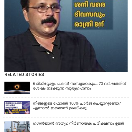
RELATED STORIES
6 മിനിറ്റോളം പകൽ സന്ധ്യയാകും... 70 വർഷത്തിന്
ശേഷം നടക്കുന്ന സൂര്യഗ്രഹണം
നിങ്ങളുടെ ഫോൺ 100% ചാർജ് ചെയ്യാറുണ്ടോ?
എന്നാൽ ഇതൊന്ന് ശ്രദ്ധിക്കൂ!
ഗഗന്‍യാന്‍ ദൗത്യം; നിര്‍ണായക പരീക്ഷണം ഉടന്‍