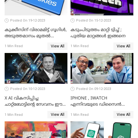
Posted On 19-12-2023
Posted On 15-12-2023
കുക്കീസിന് വിരാമമിട്ട് ഗൂഗിള്‍,
കടുംപിടുത്തം മാറ്റി ട്വിച്ച് ;
അടുത്തമാസം മുതല്‍
പുതിയ മാറ്റങ്ങൾ ഇങ്ങനെ
കുക്കീസിന്
View All
View All
1 Min Read
1 Min Read
വിലക്കേര്‍പ്പെടുത്തുമെന്ന്
സൂചന
Posted On 10-12-2023
Posted On 09-12-2023
X AI വികസിപ്പിച്ച
IPHONE , IWATCH
ചാറ്റ്‌ബോട്ടിന്റെ സേവനം ഈ
എന്നിവയുടെ ഡിസൈന്‍
ആഴ്ചയോടെ വരിക്കാര്‍ക്ക്
വിഭാഗം എക്സിക്യുട്ടീവ് ടാങ്
View All
View All
1 Min Read
1 Min Read
ലഭിക്കും; ഇലോണ്‍ മസ്‌ക്
ടാന്‍ കമ്പനി
വിടാനൊരുങ്ങുന്നു