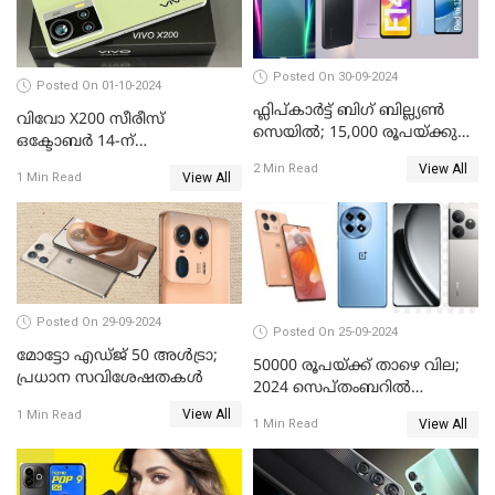
Posted On 30-09-2024
Posted On 01-10-2024
ഫ്ലിപ്കാർട്ട് ബിഗ് ബില്ല്യൺ
വിവോ X200 സീരീസ്
സെയിൽ; 15,000 രൂപയ്ക്കു
ഒക്ടോബർ 14-ന്
താഴെ വിലയുള്ള മികച്ച
വിപണിയിലെത്തും: കൂടുതൽ
View All
2 Min Read
സ്മാർട്ട്ഫോണുകൾ
View All
1 Min Read
വിവരങ്ങൾ പുറത്ത്
Posted On 29-09-2024
Posted On 25-09-2024
മോട്ടോ എഡ്ജ് 50 അൾട്രാ;
50000 രൂപയ്ക്ക് താഴെ വില;
പ്രധാന സവിശേഷതകൾ
2024 സെപ്തംബറിൽ
വാങ്ങാവുന്ന മികച്ച
View All
1 Min Read
View All
1 Min Read
മൊബൈൽ ഫോണുകൾ