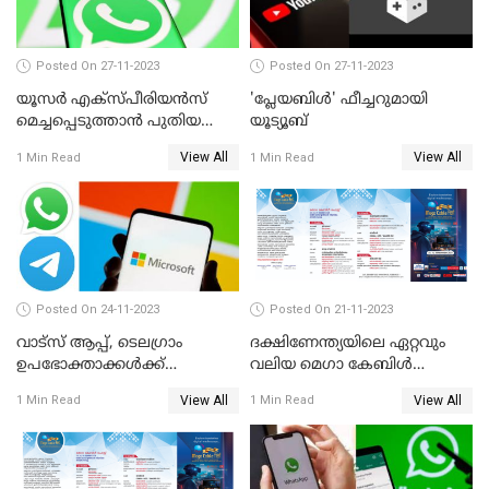
Posted On 27-11-2023
Posted On 27-11-2023
യൂസര്‍ എക്‌സ്പീരിയന്‍സ്
'പ്ലേയബിള്‍' ഫീച്ചറുമായി
മെച്ചപ്പെടുത്താന്‍ പുതിയ
യൂട്യൂബ്
അപ്‌ഡേറ്റുമായി വാട്‌സ്ആപ്പ്
View All
View All
1 Min Read
1 Min Read
Posted On 24-11-2023
Posted On 21-11-2023
വാട്‌സ് ആപ്പ്, ടെലഗ്രാം
ദക്ഷിണേന്ത്യയിലെ ഏറ്റവും
ഉപഭോക്താക്കള്‍ക്ക്
വലിയ മെഗാ കേബിള്‍
മുന്നറിയിപ്പുമായി
ഫെസ്റ്റിന്റെ ഇരുപത്തി ഒന്നാം
View All
View All
1 Min Read
1 Min Read
മൈക്രോസോഫ്റ്റ്
എഡിഷന്‍ കൊച്ചി
കടവന്ത്രയിൽ