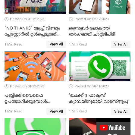
Posted On 05-12-2023
Posted On 02-12-2023
"NO THANKS" ആപ്പ് വീണ്ടും
സൈബര്‍ ലോകത്ത്
പ്ലേസ്റ്റോറില്‍ ഉള്‍പ്പെടുത്തി
തരംഗമായി ചാറ്റ്ജിപിടി
GOOGLE
View All
View All
1 Min Read
1 Min Read
Posted On 01-12-2023
Posted On 28-11-2023
പബ്ലിക്ക് വൈഫൈ
'ചെക്ക് ദ ഫാക്ട്‌സ്'
ഉപയോഗിക്കുമ്പോള്‍
ക്യാമ്പയിനുമായി വാട്സ്ആപ്പ്
ശ്രദ്ധിക്കുക; മുന്നറിയിപ്പുമായി
View All
View All
1 Min Read
1 Min Read
പൊലീസ്