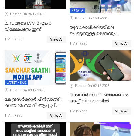
KERALA
Posted On 24-12-2025
Posted On 15-12-2025
ISROയുടെ LVM 3 എം 6
യുവാക്കൾക്കിടയിലെ
വിക്ഷേപണം ഇന്ന്
പെട്ടെന്നുള്ള മരണവും
View All
കോവിഡ് വാക്‌സിനേഷനും;
1 Min Read
View All
1 Min Read
എയിംസ് നടത്തിയ പഠനം
പുറത്ത്; ഐസിഎംആർ
റിപ്പോർട്ട്
LATEST NEWS
Posted On 02-12-2025
Posted On 03-12-2025
'സഞ്ചാർ സാഥി' മൊബൈല്‍
കേന്ദ്രസർക്കാർ പിൻവാങ്ങി:
ആപ്പ് വിവാദത്തില്‍
‘സഞ്ചാർ സാഥി’ ആപ്പ് പ്രീ
View All
ഇൻസ്റ്റാൾ ചെയ്യാനുള്ള
1 Min Read
View All
1 Min Read
ഉത്തരവ് പിൻവലിച്ചു