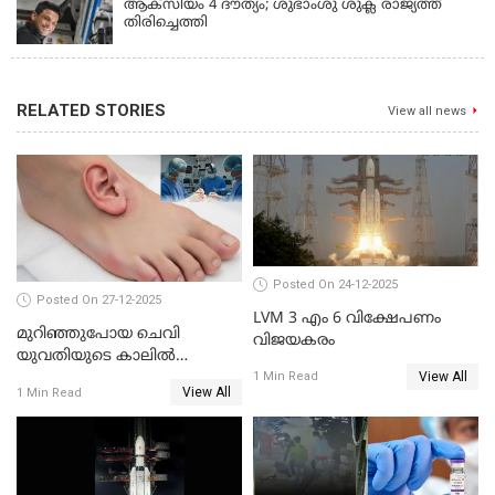
ആക്‌സിയം 4 ദൗത്യം; ശുഭാംശു ശുക്ല രാജ്യത്ത്
തിരിച്ചെത്തി
RELATED STORIES
View all news
Posted On 24-12-2025
Posted On 27-12-2025
LVM 3 എം 6 വിക്ഷേപണം
മുറിഞ്ഞുപോയ ചെവി
വിജയകരം
യുവതിയുടെ കാലിൽ
View All
തുന്നിച്ചേർത്തു; മാസങ്ങൾക്ക്
1 Min Read
View All
1 Min Read
ശേഷം യഥാസ്ഥാനത്ത്
തുന്നിച്ചേർത്തു ചൈനീസ്
ഡോക്ടർ