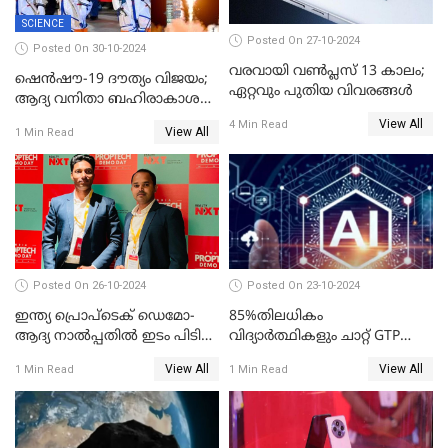
SCIENCE
Posted On 27-10-2024
Posted On 30-10-2024
വരവായി വൺപ്ലസ് 13 കാലം;
ഷെന്‍ഷൗ-19 ദൗത്യം വിജയം;
ഏറ്റവും പുതിയ വിവരങ്ങൾ
ആദ്യ വനിതാ ബഹിരാകാശ
എഞ്ചിനീയർ ഉൾപ്പെടെ മൂന്നു
View All
4 Min Read
View All
1 Min Read
പേർ ടിയാൻഗോങിൽ
Posted On 26-10-2024
Posted On 23-10-2024
ഇന്ത്യ പ്രൊപ്ടെക് ഡെമോ-
85%തിലധികം
ആദ്യ നാല്‍പ്പതില്‍ ഇടം പിടിച്ച്
വിദ്യാര്‍ത്ഥികളും ചാറ്റ് GTP
കെഎസ്യുഎം സ്റ്റാര്‍ട്ടപ്പായ
പോലുള്ള AI ടൂളുകള്‍
View All
View All
1 Min Read
1 Min Read
തിത്തിത്താര
ഉപയോഗിക്കുന്നതായി
റിപ്പോര്‍ട്ട്