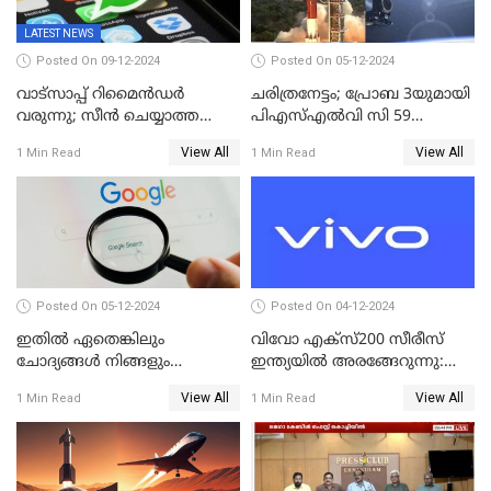
LATEST NEWS
Posted On 09-12-2024
Posted On 05-12-2024
വാട്സാപ്പ് റിമൈൻഡർ
ചരിത്രനേട്ടം; പ്രോബ 3യുമായി
വരുന്നു; സീൻ ചെയ്യാത്ത
പിഎസ്എല്‍വി സി 59
മെസ്സേജുകളും സ്റ്റാറ്റസുകളും
ലക്ഷ്യത്തിലേക്ക്; വിക്ഷേപണം
View All
View All
1 Min Read
1 Min Read
ഓർമിപ്പിക്കും ഈ
വിജയം
പുതുപുത്തൻ ഫീച്ചർ
Posted On 05-12-2024
Posted On 04-12-2024
ഇതിൽ ഏതെങ്കിലും
വിവോ എക്‌സ്200 സീരീസ്
ചോദ്യങ്ങൾ നിങ്ങളും
ഇന്ത്യയിൽ അരങ്ങേറുന്നു:
ചോദിച്ചിട്ടുണ്ടാകും! 2024ൽ
മിന്നിക്കുന്ന ഡിസൈനും
View All
View All
1 Min Read
1 Min Read
ഗൂഗിളിൽ ഏറ്റവുമധികം
ഫീച്ചറുകളും
ആളുകൾ ചോദിച്ച
ചോദ്യങ്ങൾ