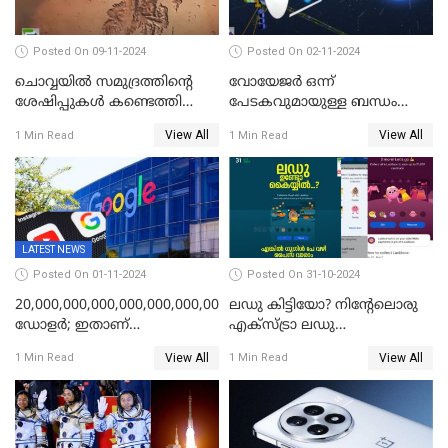
Posted On 09-11-2024
Posted On 02-11-2024
ചൊവ്വയില്‍ സമുദ്രത്തിന്റെ
വോയേജര്‍ ഒന്ന്
ശേഷിപ്പുകള്‍ കണ്ടെത്തി
പേടകവുമായുള്ള ബന്ധം
ചൈന
നഷ്ടമായതായി നാസ
View All
View All
1 Min Read
1 Min Read
LATEST NEWS
Posted On 01-11-2024
Posted On 31-10-2024
20,000,000,000,000,000,000,000,000,000,000,000
ലഡു കിട്ടിയോ? നിന്റേലൊരു
ഡോളര്‍; ഇതാണ്
എക്സ്ട്രാ ലഡു
അടയ്‌ക്കേണ്ട പിഴത്തുക;
എടുക്കാനുണ്ടോ?;
View All
View All
1 Min Read
1 Min Read
ചാനലുകൾ യൂട്യൂബ്
എല്ലായിടത്തും ഇതേ
തടഞ്ഞതാണ് കാരണം; കണ്ണ്
പറയാനുള്ളു! ട്രെൻഡിങ്ങായി
തള്ളി ഗൂഗിള്‍
ഗൂഗിൾ പേ ദീപാവലി ഓഫർ