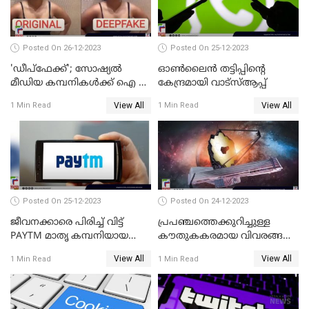
Posted On 26-12-2023
Posted On 25-12-2023
'ഡീപ്‌ഫേക്ക്'; സോഷ്യല്‍
ഓണ്‍ലൈന്‍ തട്ടിപ്പിന്റെ
മീഡിയ കമ്പനികള്‍ക്ക് ഐ ടി
കേന്ദ്രമായി വാട്സ്ആപ്പ്
മന്ത്രാലയത്തിന്റെ കര്‍ശന
View All
View All
1 Min Read
1 Min Read
നിര്‍ദ്ദേശം
Posted On 25-12-2023
Posted On 24-12-2023
ജീവനക്കാരെ പിരിച്ച് വിട്ട്
പ്രപഞ്ചത്തെക്കുറിച്ചുള്ള
PAYTM മാതൃ കമ്പനിയായ
കൗതുകകരമായ വിവരങ്ങള്‍
വണ്‍-97 കമ്മ്യൂണിക്കേഷന്‍
നല്‍കികൊണ്ട് യാത്ര
View All
View All
1 Min Read
1 Min Read
തുടരുകയാണ് ജയിംസ് വെബ്