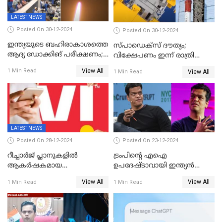
LATEST NEWS
Posted On 30-12-2024
Posted On 30-12-2024
ഇന്ത്യയുടെ ബഹിരാകാശത്തെ
സ്പാഡെക്‌സ് ദൗത്യം;
ആദ്യ ഡോക്കിങ് പരീക്ഷണം;
വിക്ഷേപണം ഇന്ന് രാത്രി
സ്‌പെയ്‌ഡെക്‌സ് വിക്ഷേപണം
നടക്കും
View All
1 Min Read
View All
1 Min Read
വിജയം
LATEST NEWS
Posted On 28-12-2024
Posted On 23-12-2024
റീച്ചാര്‍ജ് പ്ലാനുകളില്‍
ട്രംപിന്റെ എഐ
ആകർഷകമായ
ഉപദേഷ്ടാവായി ഇന്ത്യൻ
ഓഫറുകളോടെ അടിമുടി മാറ്റം
വംശജൻ ശ്രീറാം കൃഷ്ണൻ
View All
View All
1 Min Read
1 Min Read
വരുത്തി വിഐ