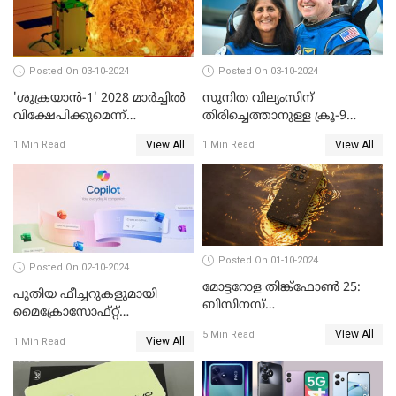
Posted On 03-10-2024
Posted On 03-10-2024
'ശുക്രയാന്‍-1' 2028 മാര്‍ച്ചില്‍
സുനിത വില്യംസിന്
വിക്ഷേപിക്കുമെന്ന്
തിരിച്ചെത്താനുള്ള ക്രൂ-9
ഐഎസ്ആര്‍ഒ
ഡ്രാഗണ്‍ പേടകം
View All
View All
1 Min Read
1 Min Read
ഐഎസ്എസിലെത്തി
Posted On 01-10-2024
Posted On 02-10-2024
മോട്ടറോള തിങ്ക്ഫോൺ 25:
പുതിയ ഫീച്ചറുകളുമായി
ബിസിനസ്
മൈക്രോസോഫ്റ്റ്
പ്രൊഫഷണലുകൾക്ക്
കോപൈലറ്റ്
View All
5 Min Read
പുതിയൊരു കരുത്ത്
View All
1 Min Read