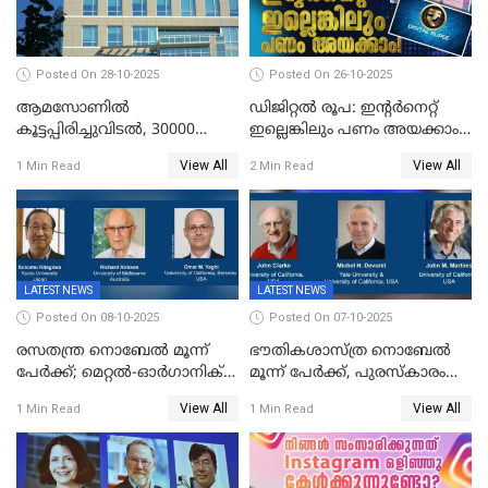
Posted On 28-10-2025
Posted On 26-10-2025
ആമസോണില്‍
ഡിജിറ്റൽ രൂപ: ഇന്റർനെറ്റ്
കൂട്ടപ്പിരിച്ചുവിടല്‍, 30000
ഇല്ലെങ്കിലും പണം അയക്കാം!
ജീവനക്കാരെ പിരിച്ചുവിടും
| DIGITAL RUPEE EXPLAINED
View All
View All
1 Min Read
2 Min Read
IN MALAYALAM
LATEST NEWS
LATEST NEWS
Posted On 08-10-2025
Posted On 07-10-2025
രസതന്ത്ര നൊബേല്‍ മൂന്ന്
ഭൗതികശാസ്ത്ര നൊബേല്‍
പേർക്ക്; മെറ്റൽ-ഓർഗാനിക്
മൂന്ന് പേർക്ക്, പുരസ്‌കാരം
ഫ്രെയിംവർക്കുകളുടെ
ക്വാണ്ടം മെക്കാനിക്സിലെ
View All
View All
1 Min Read
1 Min Read
വികസനത്തിന്' നൽകിയ
ഗവേഷണത്തിന്
സംഭാവനകൾക്ക് പുരസ്‍കാരം