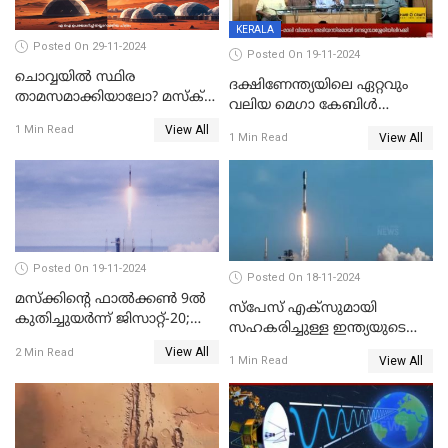
KERALA
Posted On 29-11-2024
Posted On 19-11-2024
ചൊവ്വയിൽ സ്ഥിര
ദക്ഷിണേന്ത്യയിലെ ഏറ്റവും
താമസമാക്കിയാലോ? മസ്ക്
വലിയ മെഗാ കേബിള്‍
അടക്കമുള്ളവർ പണി തുടങ്ങി
ഫെസ്റ്റിന്റെ 22-ാം എഡിഷൻ
View All
1 Min Read
View All
1 Min Read
ഈ മാസം 21ന് കൊച്ചിയിൽ
ആരംഭിക്കും
Posted On 19-11-2024
Posted On 18-11-2024
മസ്‌ക്കിന്റെ ഫാല്‍ക്കണ്‍ 9ൽ
സ്‌പേസ് എക്‌സുമായി
കുതിച്ചുയർന്ന് ജിസാറ്റ്-20;
സഹകരിച്ചുള്ള ഇന്ത്യയുടെ
വിക്ഷേപണം വിജയം
ആദ്യ ഉപഗ്രഹ വിക്ഷേപണം
View All
2 Min Read
View All
1 Min Read
നാളെ