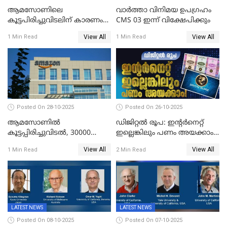
ആമസോണിലെ
വാര്‍ത്താ വിനിമയ ഉപഗ്രഹം
കൂട്ടപിരിച്ചുവിടലിന് കാരണം
CMS 03 ഇന്ന് വിക്ഷേപിക്കും
എ ഐ അല്ല,
View All
View All
1 Min Read
1 Min Read
വെളിപ്പെടുത്തലുമായി CEO
ആന്റി ജാസി
Posted On 28-10-2025
Posted On 26-10-2025
ആമസോണില്‍
ഡിജിറ്റൽ രൂപ: ഇന്റർനെറ്റ്
കൂട്ടപ്പിരിച്ചുവിടല്‍, 30000
ഇല്ലെങ്കിലും പണം അയക്കാം!
ജീവനക്കാരെ പിരിച്ചുവിടും
| DIGITAL RUPEE EXPLAINED
View All
View All
1 Min Read
2 Min Read
IN MALAYALAM
LATEST NEWS
LATEST NEWS
Posted On 08-10-2025
Posted On 07-10-2025