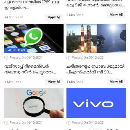
കുറഞ്ഞ വിലയിൽ IP69 ഉള്ള
ഒരു 5ജി ഫോൺ; മോട്ടോറോള
ഇന്ത്യയിലെ
മോട്ടോ ജി35 5ജി ഇന്ത്യയിൽ
ആദ്യഫോൺ;ഫിംഗര്‍പ്രിന്റ്
View All
4 Min Read
അവതരിപ്പിച്ചു
View All
14 Min Read
സ്‌കാനര്‍, എല്‍ഇഡി
ഫ്‌ളാഷിനൊപ്പം രണ്ട് കാമറ
സെന്‍സറുകള്‍; റിയല്‍മി 14
എക്‌സ് 18ന് വിപണിയില്‍
LATEST NEWS
Posted On 09-12-2024
Posted On 05-12-2024
വാട്സാപ്പ് റിമൈൻഡർ
ചരിത്രനേട്ടം; പ്രോബ 3യുമായി
വരുന്നു; സീൻ ചെയ്യാത്ത
പിഎസ്എല്‍വി സി 59
മെസ്സേജുകളും സ്റ്റാറ്റസുകളും
ലക്ഷ്യത്തിലേക്ക്; വിക്ഷേപണം
View All
View All
1 Min Read
1 Min Read
ഓർമിപ്പിക്കും ഈ
വിജയം
പുതുപുത്തൻ ഫീച്ചർ
Posted On 05-12-2024
Posted On 04-12-2024