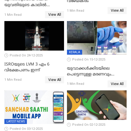
വിജയകരം
യുവതിയുടെ കാലിൽ
View All
തുന്നിച്ചേർത്തു; മാസങ്ങൾക്ക്
1 Min Read
View All
1 Min Read
ശേഷം യഥാസ്ഥാനത്ത്
തുന്നിച്ചേർത്തു ചൈനീസ്
ഡോക്ടർ
KERALA
Posted On 24-12-2025
Posted On 15-12-2025
ISROയുടെ LVM 3 എം 6
യുവാക്കൾക്കിടയിലെ
വിക്ഷേപണം ഇന്ന്
പെട്ടെന്നുള്ള മരണവും
View All
കോവിഡ് വാക്‌സിനേഷനും;
1 Min Read
View All
1 Min Read
എയിംസ് നടത്തിയ പഠനം
പുറത്ത്; ഐസിഎംആർ
റിപ്പോർട്ട്
LATEST NEWS
Posted On 02-12-2025
Posted On 03-12-2025