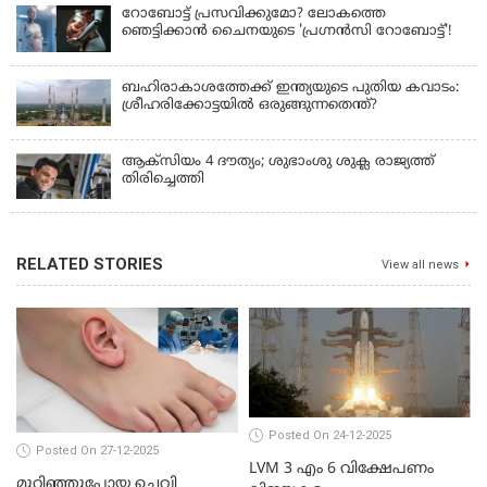
റോബോട്ട് പ്രസവിക്കുമോ? ലോകത്തെ
ഞെട്ടിക്കാൻ ചൈനയുടെ 'പ്രഗ്നൻസി റോബോട്ട്'!
ബഹിരാകാശത്തേക്ക് ഇന്ത്യയുടെ പുതിയ കവാടം:
ശ്രീഹരിക്കോട്ടയിൽ ഒരുങ്ങുന്നതെന്ത്?
ആക്‌സിയം 4 ദൗത്യം; ശുഭാംശു ശുക്ല രാജ്യത്ത്
തിരിച്ചെത്തി
RELATED STORIES
View all news
Posted On 24-12-2025
Posted On 27-12-2025
LVM 3 എം 6 വിക്ഷേപണം
മുറിഞ്ഞുപോയ ചെവി