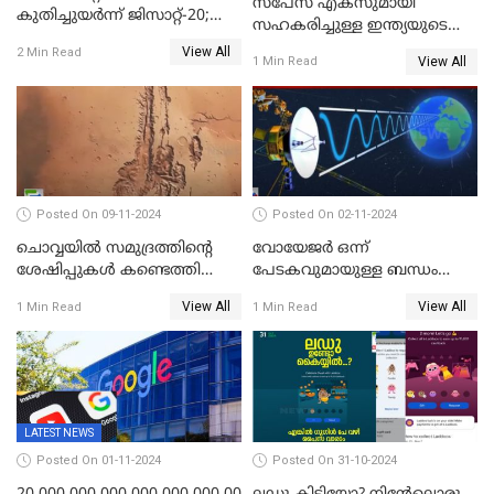
സ്‌പേസ് എക്‌സുമായി
കുതിച്ചുയർന്ന് ജിസാറ്റ്-20;
സഹകരിച്ചുള്ള ഇന്ത്യയുടെ
വിക്ഷേപണം വിജയം
ആദ്യ ഉപഗ്രഹ വിക്ഷേപണം
View All
2 Min Read
View All
1 Min Read
നാളെ
Posted On 09-11-2024
Posted On 02-11-2024
ചൊവ്വയില്‍ സമുദ്രത്തിന്റെ
വോയേജര്‍ ഒന്ന്
ശേഷിപ്പുകള്‍ കണ്ടെത്തി
പേടകവുമായുള്ള ബന്ധം
ചൈന
നഷ്ടമായതായി നാസ
View All
View All
1 Min Read
1 Min Read
LATEST NEWS
Posted On 01-11-2024
Posted On 31-10-2024