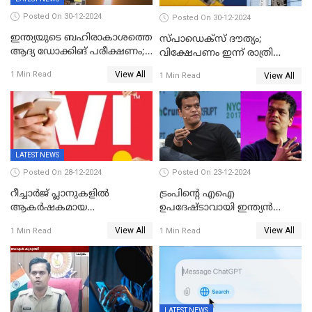
Posted On 30-12-2024
Posted On 30-12-2024
ഇന്ത്യയുടെ ബഹിരാകാശത്തെ
സ്പാഡെക്‌സ് ദൗത്യം;
ആദ്യ ഡോക്കിങ് പരീക്ഷണം;
വിക്ഷേപണം ഇന്ന് രാത്രി
സ്‌പെയ്‌ഡെക്‌സ് വിക്ഷേപണം
നടക്കും
View All
1 Min Read
View All
1 Min Read
വിജയം
LATEST NEWS
Posted On 28-12-2024
Posted On 23-12-2024
റീച്ചാര്‍ജ് പ്ലാനുകളില്‍
ട്രംപിന്റെ എഐ
ആകർഷകമായ
ഉപദേഷ്ടാവായി ഇന്ത്യൻ
ഓഫറുകളോടെ അടിമുടി മാറ്റം
വംശജൻ ശ്രീറാം കൃഷ്ണൻ
View All
View All
1 Min Read
1 Min Read
വരുത്തി വിഐ
LATEST NEWS