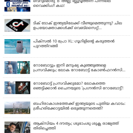
വെറുമൊരു 'B' അല്ല; ബ്ലൂടൂത്തിന് പിന്നിലെ
വൈക്കിംഗ് കഥ!
LATEST NEWS
ടിക് ടോക് ഇന്ത്യയിലേക്ക് വീണ്ടുമെത്തുന്നു? ചില
ഉപയോക്താക്കൾക്ക് വെബ്സൈറ്റ്
ലഭ്യമായിത്തുടങ്ങി
പിക്സൽ 10 പ്രോ XL: ഗൂഗിളിന്റെ കരുത്തൻ
പുറത്തിറങ്ങി
LATEST NEWS
റോബോട്ടും ഇനി മനുഷ്യ കുഞ്ഞുങ്ങളെ
പ്രസവിക്കും; ലോക റോബോട്ട് കോണ്‍ഫറന്‍സില്‍
പ്രഖ്യാപനവുമായി കൈവ ടെക്നോളജി
റോബോട്ട് പ്രസവിക്കുമോ? ലോകത്തെ
ഞെട്ടിക്കാൻ ചൈനയുടെ 'പ്രഗ്നൻസി റോബോട്ട്'!
ബഹിരാകാശത്തേക്ക് ഇന്ത്യയുടെ പുതിയ കവാടം:
ശ്രീഹരിക്കോട്ടയിൽ ഒരുങ്ങുന്നതെന്ത്?
ആക്‌സിയം 4 ദൗത്യം; ശുഭാംശു ശുക്ല രാജ്യത്ത്
തിരിച്ചെത്തി