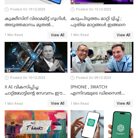
Posted On 19-12-2023
Posted On 15-12-2023
കുക്കീസിന് വിരാമമിട്ട് ഗൂഗിള്‍,
കടുംപിടുത്തം മാറ്റി ട്വിച്ച് ;
അടുത്തമാസം മുതല്‍
പുതിയ മാറ്റങ്ങൾ ഇങ്ങനെ
കുക്കീസിന്
View All
View All
1 Min Read
1 Min Read
വിലക്കേര്‍പ്പെടുത്തുമെന്ന്
സൂചന
Posted On 10-12-2023
Posted On 09-12-2023
X AI വികസിപ്പിച്ച
IPHONE , IWATCH
ചാറ്റ്‌ബോട്ടിന്റെ സേവനം ഈ
എന്നിവയുടെ ഡിസൈന്‍
ആഴ്ചയോടെ വരിക്കാര്‍ക്ക്
വിഭാഗം എക്സിക്യുട്ടീവ് ടാങ്
View All
View All
1 Min Read
1 Min Read
ലഭിക്കും; ഇലോണ്‍ മസ്‌ക്
ടാന്‍ കമ്പനി
വിടാനൊരുങ്ങുന്നു