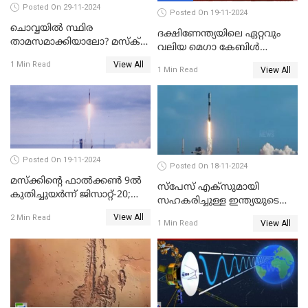
Posted On 29-11-2024
Posted On 19-11-2024
ചൊവ്വയിൽ സ്ഥിര
ദക്ഷിണേന്ത്യയിലെ ഏറ്റവും
താമസമാക്കിയാലോ? മസ്ക്
വലിയ മെഗാ കേബിള്‍
അടക്കമുള്ളവർ പണി തുടങ്ങി
ഫെസ്റ്റിന്റെ 22-ാം എഡിഷൻ
View All
1 Min Read
View All
1 Min Read
ഈ മാസം 21ന് കൊച്ചിയിൽ
ആരംഭിക്കും
Posted On 19-11-2024
Posted On 18-11-2024
മസ്‌ക്കിന്റെ ഫാല്‍ക്കണ്‍ 9ൽ
സ്‌പേസ് എക്‌സുമായി
കുതിച്ചുയർന്ന് ജിസാറ്റ്-20;
സഹകരിച്ചുള്ള ഇന്ത്യയുടെ
വിക്ഷേപണം വിജയം
ആദ്യ ഉപഗ്രഹ വിക്ഷേപണം
View All
2 Min Read
View All
1 Min Read
നാളെ