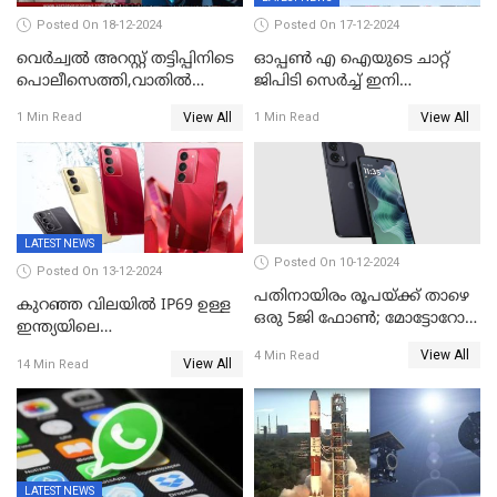
Posted On 18-12-2024
Posted On 17-12-2024
വെർച്വൽ അറസ്റ്റ് തട്ടിപ്പിനിടെ
ഓപ്പൺ എ ഐയുടെ ചാറ്റ്
പൊലീസെത്തി,വാതില്‍
ജിപിടി സെർച്ച് ഇനി
പൊളിച്ച് അകത്തുകടന്നു;
എല്ലാവർക്കും സൗജന്യമായി
View All
View All
1 Min Read
1 Min Read
ഡോക്ടർ വിസമ്മതിച്ചിട്ടും
ഉപയോഗിക്കാം
ഫോൺ വാങ്ങി;
നിർണായകമായത് ബാങ്കിന്റെ
സംശയം
LATEST NEWS
Posted On 10-12-2024
Posted On 13-12-2024
പതിനായിരം രൂപയ്ക്ക് താഴെ
കുറഞ്ഞ വിലയിൽ IP69 ഉള്ള
ഒരു 5ജി ഫോൺ; മോട്ടോറോള
ഇന്ത്യയിലെ
മോട്ടോ ജി35 5ജി ഇന്ത്യയിൽ
ആദ്യഫോൺ;ഫിംഗര്‍പ്രിന്റ്
View All
4 Min Read
അവതരിപ്പിച്ചു
View All
14 Min Read
സ്‌കാനര്‍, എല്‍ഇഡി
ഫ്‌ളാഷിനൊപ്പം രണ്ട് കാമറ
സെന്‍സറുകള്‍; റിയല്‍മി 14
എക്‌സ് 18ന് വിപണിയില്‍
LATEST NEWS