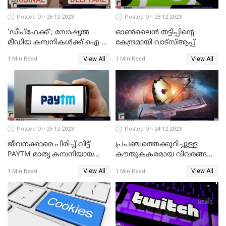
Posted On 26-12-2023
Posted On 25-12-2023
'ഡീപ്‌ഫേക്ക്'; സോഷ്യല്‍
ഓണ്‍ലൈന്‍ തട്ടിപ്പിന്റെ
മീഡിയ കമ്പനികള്‍ക്ക് ഐ ടി
കേന്ദ്രമായി വാട്സ്ആപ്പ്
മന്ത്രാലയത്തിന്റെ കര്‍ശന
View All
View All
1 Min Read
1 Min Read
നിര്‍ദ്ദേശം
Posted On 25-12-2023
Posted On 24-12-2023
ജീവനക്കാരെ പിരിച്ച് വിട്ട്
പ്രപഞ്ചത്തെക്കുറിച്ചുള്ള
PAYTM മാതൃ കമ്പനിയായ
കൗതുകകരമായ വിവരങ്ങള്‍
വണ്‍-97 കമ്മ്യൂണിക്കേഷന്‍
നല്‍കികൊണ്ട് യാത്ര
View All
View All
1 Min Read
1 Min Read
തുടരുകയാണ് ജയിംസ് വെബ്