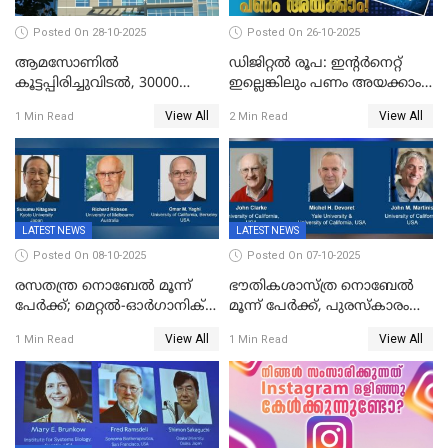
Posted On 28-10-2025
Posted On 26-10-2025
ആമസോണില്‍
ഡിജിറ്റൽ രൂപ: ഇന്റർനെറ്റ്
കൂട്ടപ്പിരിച്ചുവിടല്‍, 30000
ഇല്ലെങ്കിലും പണം അയക്കാം!
ജീവനക്കാരെ പിരിച്ചുവിടും
| DIGITAL RUPEE EXPLAINED
View All
View All
1 Min Read
2 Min Read
IN MALAYALAM
LATEST NEWS
LATEST NEWS
Posted On 08-10-2025
Posted On 07-10-2025
രസതന്ത്ര നൊബേല്‍ മൂന്ന്
ഭൗതികശാസ്ത്ര നൊബേല്‍
പേർക്ക്; മെറ്റൽ-ഓർഗാനിക്
മൂന്ന് പേർക്ക്, പുരസ്‌കാരം
ഫ്രെയിംവർക്കുകളുടെ
ക്വാണ്ടം മെക്കാനിക്സിലെ
View All
View All
1 Min Read
1 Min Read
വികസനത്തിന്' നൽകിയ
ഗവേഷണത്തിന്
സംഭാവനകൾക്ക് പുരസ്‍കാരം