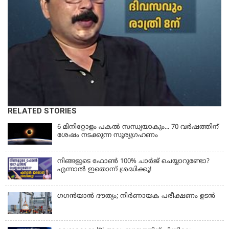
RELATED STORIES
6 മിനിറ്റോളം പകൽ സന്ധ്യയാകും... 70 വർഷത്തിന്
ശേഷം നടക്കുന്ന സൂര്യഗ്രഹണം
നിങ്ങളുടെ ഫോൺ 100% ചാർജ് ചെയ്യാറുണ്ടോ?
എന്നാൽ ഇതൊന്ന് ശ്രദ്ധിക്കൂ!
ഗഗന്‍യാന്‍ ദൗത്യം; നിര്‍ണായക പരീക്ഷണം ഉടന്‍