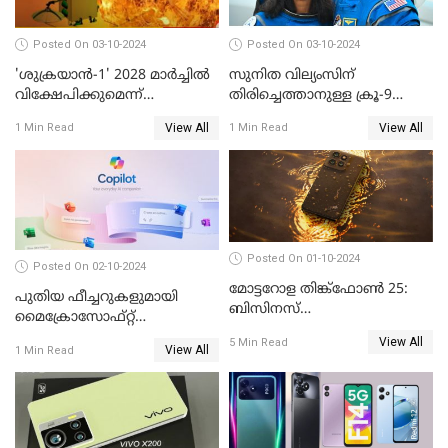
Posted On 03-10-2024
Posted On 03-10-2024
'ശുക്രയാന്‍-1' 2028 മാര്‍ച്ചില്‍
സുനിത വില്യംസിന്
വിക്ഷേപിക്കുമെന്ന്
തിരിച്ചെത്താനുള്ള ക്രൂ-9
ഐഎസ്ആര്‍ഒ
ഡ്രാഗണ്‍ പേടകം
View All
View All
1 Min Read
1 Min Read
ഐഎസ്എസിലെത്തി
Posted On 01-10-2024
Posted On 02-10-2024
മോട്ടറോള തിങ്ക്ഫോൺ 25:
പുതിയ ഫീച്ചറുകളുമായി
ബിസിനസ്
മൈക്രോസോഫ്റ്റ്
പ്രൊഫഷണലുകൾക്ക്
കോപൈലറ്റ്
View All
5 Min Read
പുതിയൊരു കരുത്ത്
View All
1 Min Read