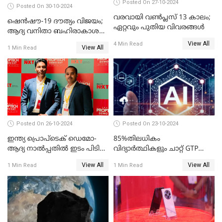
Posted On 27-10-2024
Posted On 30-10-2024
വരവായി വൺപ്ലസ് 13 കാലം;
ഷെന്‍ഷൗ-19 ദൗത്യം വിജയം;
ഏറ്റവും പുതിയ വിവരങ്ങൾ
ആദ്യ വനിതാ ബഹിരാകാശ
എഞ്ചിനീയർ ഉൾപ്പെടെ മൂന്നു
View All
4 Min Read
View All
1 Min Read
പേർ ടിയാൻഗോങിൽ
Posted On 26-10-2024
Posted On 23-10-2024
ഇന്ത്യ പ്രൊപ്ടെക് ഡെമോ-
85%തിലധികം
ആദ്യ നാല്‍പ്പതില്‍ ഇടം പിടിച്ച്
വിദ്യാര്‍ത്ഥികളും ചാറ്റ് GTP
കെഎസ്യുഎം സ്റ്റാര്‍ട്ടപ്പായ
പോലുള്ള AI ടൂളുകള്‍
View All
View All
1 Min Read
1 Min Read
തിത്തിത്താര
ഉപയോഗിക്കുന്നതായി
റിപ്പോര്‍ട്ട്