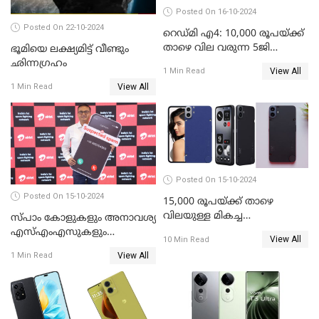
Posted On 16-10-2024
Posted On 22-10-2024
റെഡ്മി എ4: 10,000 രൂപയ്ക്ക്
താഴെ വില വരുന്ന 5ജി
ഭൂമിയെ ലക്ഷ്യമിട്ട് വീണ്ടും
ഫോണുമായി ഷവോമി
ഛിന്നഗ്രഹം
View All
1 Min Read
View All
1 Min Read
Posted On 15-10-2024
Posted On 15-10-2024
15,000 രൂപയ്ക്ക് താഴെ
വിലയുള്ള മികച്ച
സ്പാം കോളുകളും അനാവശ്യ
ഫോണുകൾ: ഒക്ടോബർ 2024
എസ്എംഎസുകളും
View All
10 Min Read
തിരിച്ചറിയാന്‍ സാധിക്കുന്ന
View All
1 Min Read
എഐ ഫീച്ചറുമായി ഭാരതി
എയര്‍ടെല്‍