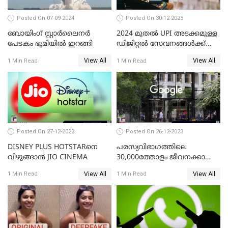
Posted On 07-09-2024
Posted On 30-12-2023
ബോയിംഗ് സ്റ്റാര്‍ലൈനര്‍
2024 മുതൽ UPI അടക്കമുള്ള
പേടകം ഭൂമിയില്‍ ഇറങ്ങി
ഡിജിറ്റൽ സേവനങ്ങൾക്ക്
വലിയ മാറ്റങ്ങളാണ്
View All
View All
1 Min Read
1 Min Read
കാത്തിരിക്കുന്നത്
Posted On 27-12-2023
Posted On 26-12-2023
DISNEY PLUS HOTSTARനെ
പരസ്യവിഭാഗത്തിലെ
വിഴുങ്ങാന്‍ JIO CINEMA
30,000ത്തോളം ജീവനക്കാരെ
പുനഃക്രമീകരിക്കാന്‍ ഒരുങ്ങി
View All
View All
1 Min Read
1 Min Read
ഗൂഗിള്‍