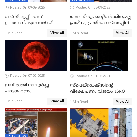
Posted On 09-09-2025
Posted On 08-09-2025
വാട്‌സ്ആപ്പ് വെബ്
ഫോണിനും നെറ്റ്‌വര്‍ക്കിനുമല്ല
ഉപയോഗിക്കുന്നവർക്ക്
പ്രശ്നം; പ്രശ്‌നം വാട്സാപ്പിന്
സ്ക്രോൾ ചെയ്യാൻ പറ്റുന്നില്ല;
തന്നെ! ഡൗൺ
View All
View All
1 Min Read
1 Min Read
ചാറ്റിൽ പണികിട്ടി
ഉപഭോക്താക്കൾ
Posted On 07-09-2025
Posted On 31-12-2024
ഇന്ന് രാത്രി സമ്പൂര്‍ണ്ണ
സ്‌പെയ്‌ഡെക്‌സിൻ്റെ
ചന്ദ്രഗ്രഹണം
വിക്ഷേപണം വിജയം; ISRO
View All
1 Min Read
View All
1 Min Read
LATEST NEWS