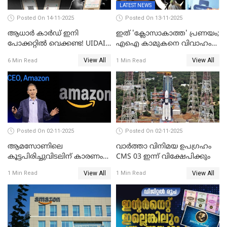
LATEST NEWS
Posted On 14-11-2025
Posted On 13-11-2025
ആധാർ കാർഡ് ഇനി
ഇത് 'ക്ലോസാകാത്ത' പ്രണയം;
പോക്കറ്റിൽ വെക്കണ്ട! UIDAI-
എഐ കാമുകനെ വിവാഹം
യുടെ പുതിയ ആപ്പ്; ഇരട്ട
ചെയ്ത് 32കാരി,
View All
View All
6 Min Read
1 Min Read
സുരക്ഷ!
വിവാഹാഭ്യർത്ഥന നടത്തിയത്
ക്ലോസ്
Posted On 02-11-2025
Posted On 02-11-2025
ആമസോണിലെ
വാര്‍ത്താ വിനിമയ ഉപഗ്രഹം
കൂട്ടപിരിച്ചുവിടലിന് കാരണം
CMS 03 ഇന്ന് വിക്ഷേപിക്കും
എ ഐ അല്ല,
View All
View All
1 Min Read
1 Min Read
വെളിപ്പെടുത്തലുമായി CEO
ആന്റി ജാസി