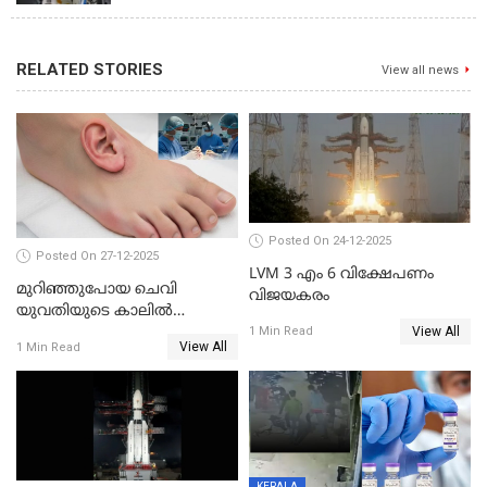
RELATED STORIES
View all news
Posted On 24-12-2025
Posted On 27-12-2025
LVM 3 എം 6 വിക്ഷേപണം
മുറിഞ്ഞുപോയ ചെവി
വിജയകരം
യുവതിയുടെ കാലിൽ
View All
തുന്നിച്ചേർത്തു; മാസങ്ങൾക്ക്
1 Min Read
View All
1 Min Read
ശേഷം യഥാസ്ഥാനത്ത്
തുന്നിച്ചേർത്തു ചൈനീസ്
ഡോക്ടർ
KERALA