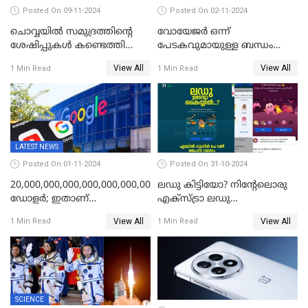
Posted On 09-11-2024
Posted On 02-11-2024
ചൊവ്വയില്‍ സമുദ്രത്തിന്റെ
വോയേജര്‍ ഒന്ന്
ശേഷിപ്പുകള്‍ കണ്ടെത്തി
പേടകവുമായുള്ള ബന്ധം
ചൈന
നഷ്ടമായതായി നാസ
View All
View All
1 Min Read
1 Min Read
LATEST NEWS
Posted On 01-11-2024
Posted On 31-10-2024
20,000,000,000,000,000,000,000,000,000,000,000
ലഡു കിട്ടിയോ? നിന്റേലൊരു
ഡോളര്‍; ഇതാണ്
എക്സ്ട്രാ ലഡു
അടയ്‌ക്കേണ്ട പിഴത്തുക;
എടുക്കാനുണ്ടോ?;
View All
View All
1 Min Read
1 Min Read
ചാനലുകൾ യൂട്യൂബ്
എല്ലായിടത്തും ഇതേ
തടഞ്ഞതാണ് കാരണം; കണ്ണ്
പറയാനുള്ളു! ട്രെൻഡിങ്ങായി
തള്ളി ഗൂഗിള്‍
ഗൂഗിൾ പേ ദീപാവലി ഓഫർ
SCIENCE