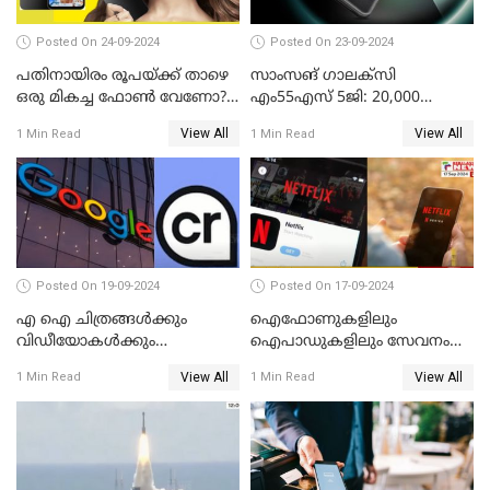
Posted On 24-09-2024
Posted On 23-09-2024
പതിനായിരം രൂപയ്ക്ക് താഴെ
സാംസങ് ഗാലക്സി
ഒരു മികച്ച ഫോൺ വേണോ?
എം55എസ് 5ജി: 20,000
ടെക്നോ പോപ്പ് 9 5G
രൂപയ്ക്കു താഴെ വിലയിൽ
View All
View All
1 Min Read
1 Min Read
അവതരിപ്പിച്ചു
മികച്ച സ്മാർട്ട്ഫോൺ
Posted On 19-09-2024
Posted On 17-09-2024
എ ഐ ചിത്രങ്ങള്‍ക്കും
ഐഫോണുകളിലും
വിഡീയോകള്‍ക്കും
ഐപാഡുകളിലും സേവനം
കുരുക്കിടാനൊരുങ്ങി ഗൂഗിള്‍
നിര്‍ത്തലാക്കാന്‍
View All
View All
1 Min Read
1 Min Read
നെറ്റ്ഫ്‌ളിക്‌സ്