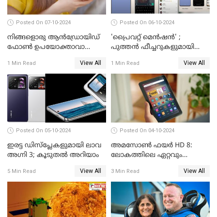
Posted On 07-10-2024
Posted On 06-10-2024
നിങ്ങളൊരു ആൻഡ്രോയിഡ്
'പ്രൈവറ്റ് മെന്‍ഷന്‍' ;
ഫോൺ ഉപയോക്താവാണോ?
പുത്തന്‍ ഫീച്ചറുകളുമായി
നിങ്ങൾക്കിതാ ഒരു സന്തോഷ
വാട്‌സ്ആപ്പ്
View All
View All
1 Min Read
1 Min Read
വാർത്ത!
Posted On 05-10-2024
Posted On 04-10-2024
ഇരട്ട ഡിസ്‌പ്ലേകളുമായി ലാവ
അമസോൺ ഫയർ HD 8:
അഗ്നി 3; കൂടുതൽ അറിയാം
ലോകത്തിലെ ഏറ്റവും
വിലകുറഞ്ഞ AI ടാബ്ലറ്റ്
View All
View All
5 Min Read
3 Min Read
എത്തി!