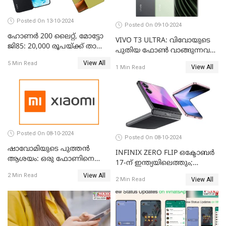
Posted On 13-10-2024
Posted On 09-10-2024
ഹോണർ 200 ലൈറ്റ്, മോട്ടോ
VIVO T3 ULTRA: വിവോയുടെ
ജി85: 20,000 രൂപയ്ക്ക് താഴെ
പുതിയ ഫോൺ വാങ്ങുന്നവർ
വില വരുന്ന മികച്ച ഫോൺ
അറിയാൻ
View All
5 Min Read
ഏതാണ്?
View All
1 Min Read
Posted On 08-10-2024
Posted On 08-10-2024
ഷാവോമിയുടെ പുത്തൻ
INFINIX ZERO FLIP ഒക്ടോബർ
ആശയം: ഒരു ഫോണിനെ
17-ന് ഇന്ത്യയിലെത്തും;
രണ്ടാക്കി മാറ്റാം
അറിഞ്ഞിരിക്കേണ്ട
View All
2 Min Read
View All
2 Min Read
കാര്യങ്ങൾ