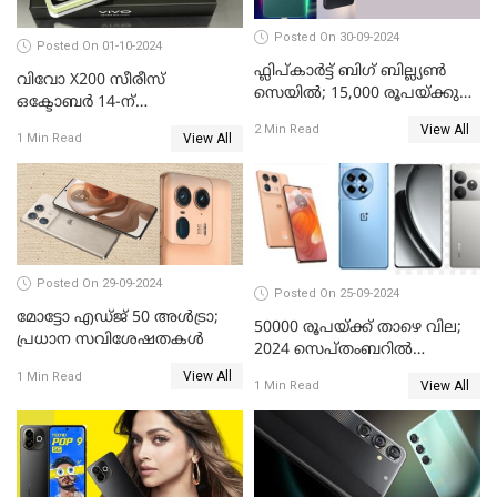
Posted On 30-09-2024
Posted On 01-10-2024
ഫ്ലിപ്കാർട്ട് ബിഗ് ബില്ല്യൺ
വിവോ X200 സീരീസ്
സെയിൽ; 15,000 രൂപയ്ക്കു
ഒക്ടോബർ 14-ന്
താഴെ വിലയുള്ള മികച്ച
വിപണിയിലെത്തും: കൂടുതൽ
View All
2 Min Read
സ്മാർട്ട്ഫോണുകൾ
View All
1 Min Read
വിവരങ്ങൾ പുറത്ത്
Posted On 29-09-2024
Posted On 25-09-2024
മോട്ടോ എഡ്ജ് 50 അൾട്രാ;
50000 രൂപയ്ക്ക് താഴെ വില;
പ്രധാന സവിശേഷതകൾ
2024 സെപ്തംബറിൽ
വാങ്ങാവുന്ന മികച്ച
View All
1 Min Read
View All
1 Min Read
മൊബൈൽ ഫോണുകൾ