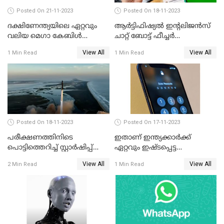
Posted On 21-11-2023
Posted On 18-11-2023
ദക്ഷിണേന്ത്യയിലെ ഏറ്റവും
ആര്‍ട്ടിഫിഷ്യല്‍ ഇന്റലിജന്‍സ്
വലിയ മെഗാ കേബിള്‍
ചാറ്റ് ബോട്ട് ഫീച്ചര്‍
ഫെസ്റ്റിന്റെ ഇരുപത്തി ഒന്നാം
അവതരിപ്പിക്കാനൊരുങ്ങി
View All
View All
1 Min Read
1 Min Read
എഡിഷന്‍ കൊച്ചി
വാട്സാപ്പ്
കടവന്ത്രയിൽ
Posted On 18-11-2023
Posted On 17-11-2023
പരീക്ഷണത്തിനിടെ
ഇതാണ് ഇന്ത്യക്കാർക്ക്
പൊട്ടിത്തെറിച്ച് സ്റ്റാര്‍ഷിപ്പ്
ഏറ്റവും ഇഷ്ടപ്പെട്ട
റോക്കറ്റ്
പാസ്സ്‌വേർഡ്‌
View All
View All
2 Min Read
1 Min Read