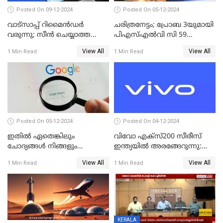
Posted On 09-12-2024
Posted On 05-12-2024
വാട്സാപ്പ് റിമൈൻഡർ
ചരിത്രനേട്ടം; പ്രോബ 3യുമായി
വരുന്നു; സീൻ ചെയ്യാത്ത
പിഎസ്എല്‍വി സി 59
മെസ്സേജുകളും സ്റ്റാറ്റസുകളും
ലക്ഷ്യത്തിലേക്ക്; വിക്ഷേപണം
View All
View All
1 Min Read
1 Min Read
ഓർമിപ്പിക്കും ഈ
വിജയം
പുതുപുത്തൻ ഫീച്ചർ
Posted On 05-12-2024
Posted On 04-12-2024
ഇതിൽ ഏതെങ്കിലും
വിവോ എക്‌സ്200 സീരീസ്
ചോദ്യങ്ങൾ നിങ്ങളും
ഇന്ത്യയിൽ അരങ്ങേറുന്നു:
ചോദിച്ചിട്ടുണ്ടാകും! 2024ൽ
മിന്നിക്കുന്ന ഡിസൈനും
View All
View All
1 Min Read
1 Min Read
ഗൂഗിളിൽ ഏറ്റവുമധികം
ഫീച്ചറുകളും
ആളുകൾ ചോദിച്ച
ചോദ്യങ്ങൾ
KERALA