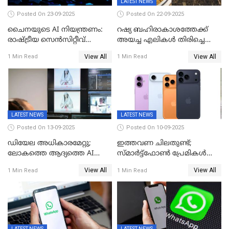
LATEST NEWS
Posted On 23-09-2025
Posted On 22-09-2025
ചൈനയുടെ AI നിയന്ത്രണം:
റഷ്യ ബഹിരാകാശത്തേക്ക്‌
രാഷ്ട്രീയ സെൻസിറ്റീവ്
അയച്ച എലികൾ തിരിച്ചെത്തി;
ഉള്ളടക്കം തടയാൻ വാവെയ്
ബയോൺ-എം ദൗത്യത്തിലൂടെ
View All
View All
1 Min Read
1 Min Read
ഡീപ് സീക്ക്-ആർ1-സേഫ്
ജീവനോടെ എത്തിയവ 75
LATEST NEWS
LATEST NEWS
Posted On 13-09-2025
Posted On 10-09-2025
ഡിയേല അധികാരമേറ്റു;
ഇത്തവണ ചിലതുണ്ട്;
ലോകത്തെ ആദ്യത്തെ AI
സ്മാർട്ട്ഫോൺ പ്രേമികൾക്ക്
മന്ത്രിയെ വാഴിച്ചു! ശമ്പളം
സന്തോഷിക്കാമെന്ന് ആപ്പിൾ;
View All
View All
1 Min Read
1 Min Read
വേണ്ട, കൈക്കൂലി വാങ്ങില്ല;
പക്ഷേ വിലയോ..; ഐഫോൺ
'ആരും കൊതിച്ചുപോകും
17 സീരീസ് ഫോണുകള്‍
ഇങ്ങനെയൊരു ക്യാബിനറ്റ്
അവതരിപ്പിച്ചു
മന്ത്രിയെ
LATEST NEWS
LATEST NEWS