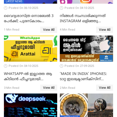
LATEST NEWS
Posted On 06-10-2025
Posted On 04-10-2025
വൈദ്യശാസ്ത്ര നൊബേൽ 3
നിങ്ങൾ സംസാരിക്കുന്നത്
പേർക്ക്; പുരസ്കാരം
INSTAGRAM ഒളിഞ്ഞു
രോഗപ്രതിരോധശേഷിയുമായി
കേൾക്കുന്നുണ്ടോ? സത്യം
View All
View All
1 Min Read
4 Min Read
ബന്ധപ്പെട്ട ഗവേഷണത്തിന്
ഇതാണ്!
Posted On 04-10-2025
Posted On 27-09-2025
WHATSAPP-ൽ ഇല്ലാത്ത ആ
'MADE IN INDIA' IPHONES:
കിടിലൻ ഫീച്ചറുമായി
ടാറ്റ ഇലക്ട്രോണിക്സിന്
'അരട്ടൈ'
റെക്കോർഡ് വരുമാനക്കുതിപ്പ്
View All
View All
3 Min Read
2 Min Read