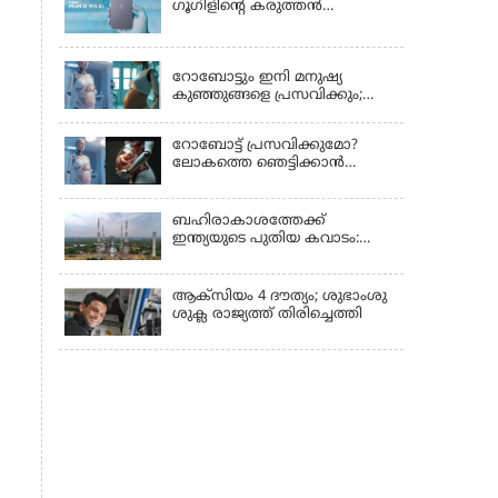
ഗൂഗിളിന്റെ കരുത്തൻ
പുറത്തിറങ്ങി
LATEST NEWS
റോബോട്ടും ഇനി മനുഷ്യ
കുഞ്ഞുങ്ങളെ പ്രസവിക്കും;
ലോക റോബോട്ട്
കോണ്‍ഫറന്‍സില്‍
റോബോട്ട് പ്രസവിക്കുമോ?
പ്രഖ്യാപനവുമായി കൈവ
ലോകത്തെ ഞെട്ടിക്കാൻ
ടെക്നോളജി
ചൈനയുടെ 'പ്രഗ്നൻസി
റോബോട്ട്'!
ബഹിരാകാശത്തേക്ക്
ഇന്ത്യയുടെ പുതിയ കവാടം:
ശ്രീഹരിക്കോട്ടയിൽ
ഒരുങ്ങുന്നതെന്ത്?
ആക്‌സിയം 4 ദൗത്യം; ശുഭാംശു
ശുക്ല രാജ്യത്ത് തിരിച്ചെത്തി