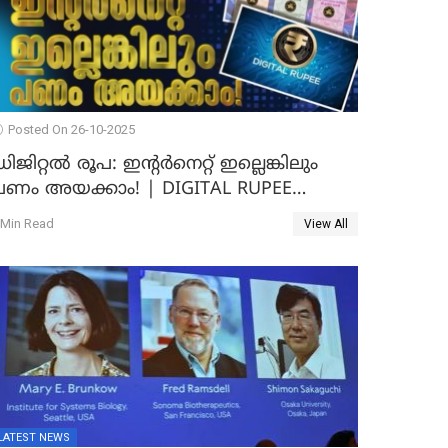
Posted On 26-10-2025
ിജിറ്റൽ രൂപ: ഇന്റർനെറ്റ് ഇല്ലെങ്കിലും
പണം അയക്കാം! | DIGITAL RUPEE
EXPLAINED IN MALAYALAM
 Min Read
View All
LATEST NEWS