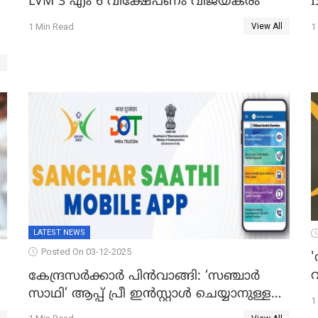
LVM 3 എം 6 വിക്ഷേപണം വിജയകരം
1 Min Read
1
View All
LATEST NEWS
Posted On 03-12-2025
'
വ
കേന്ദ്രസർക്കാർ പിൻവാങ്ങി: ‘സഞ്ചാർ
സാഥി’ ആപ്പ് പ്രീ ഇൻസ്റ്റാൾ ചെയ്യാനുള്ള
1
ഉത്തരവ് പിൻവലിച്ചു