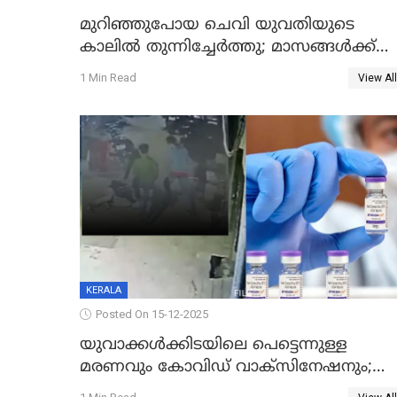
മുറിഞ്ഞുപോയ ചെവി യുവതിയുടെ
കാലിൽ തുന്നിച്ചേർത്തു; മാസങ്ങൾക്ക്
ശേഷം യഥാസ്ഥാനത്ത് തുന്നിച്ചേർത്തു
1 Min Read
View All
ചൈനീസ് ഡോക്ടർ
KERALA
Posted On 15-12-2025
യുവാക്കൾക്കിടയിലെ പെട്ടെന്നുള്ള
മരണവും കോവിഡ് വാക്‌സിനേഷനും;
എയിംസ് നടത്തിയ പഠനം പുറത്ത്;