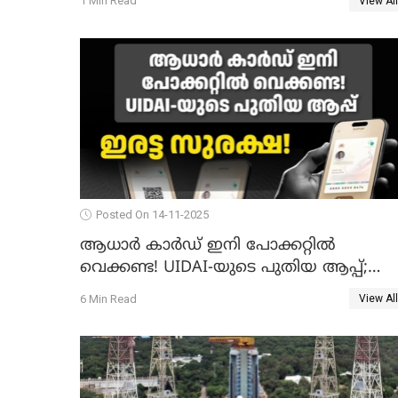
1 Min Read
View All
ഐസിഎംആർ റിപ്പോർട്ട്
Posted On 14-11-2025
ആധാർ കാർഡ് ഇനി പോക്കറ്റിൽ
വെക്കണ്ട! UIDAI-യുടെ പുതിയ ആപ്പ്;
ഇരട്ട സുരക്ഷ!
6 Min Read
View All