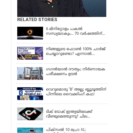
RELATED STORIES
6 മിനിറ്റോളം പകൽ
സന്ധ്യയാകും... 70 വർഷത്തിന്
ശേഷം നടക്കുന്ന സൂര്യഗ്രഹണം
നിങ്ങളുടെ ഫോൺ 100% ചാർജ്
ചെയ്യാറുണ്ടോ? എന്നാൽ
ഇതൊന്ന് ശ്രദ്ധിക്കൂ!
ഗഗന്‍യാന്‍ ദൗത്യം; നിര്‍ണായക
പരീക്ഷണം ഉടന്‍
വെറുമൊരു 'B' അല്ല; ബ്ലൂടൂത്തിന്
പിന്നിലെ വൈക്കിംഗ് കഥ!
LATEST NEWS
ടിക് ടോക് ഇന്ത്യയിലേക്ക്
വീണ്ടുമെത്തുന്നു? ചില
ഉപയോക്താക്കൾക്ക്
വെബ്സൈറ്റ് ലഭ്യമായിത്തുടങ്ങി
പിക്സൽ 10 പ്രോ XL: