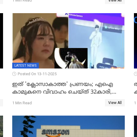
1 Min Read
View All
LATEST NEWS
Posted On 13-11-2025
ഇത് 'ക്ലോസാകാത്ത' പ്രണയം; എഐ
കാമുകനെ വിവാഹം ചെയ്ത് 32കാരി,
വിവാഹാഭ്യർത്ഥന നടത്തിയത് ക്ലോസ്
1 Min Read
1
View All