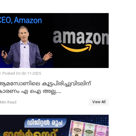
Posted On 02-11-2025
ആമസോണിലെ കൂട്ടപിരിച്ചുവിടലിന്
കാരണം എ ഐ അല്ല,
വെളിപ്പെടുത്തലുമായി CEO ആന്റി ജാസി
 Min Read
View All