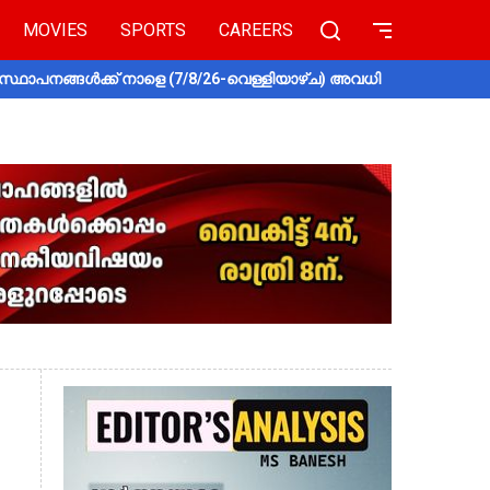
MOVIES
SPORTS
CAREERS
സ്ഥാപനങ്ങൾക്ക് നാളെ (7/8/26-വെള്ളിയാഴ്ച) അവധി
തൃശൂരിൽ