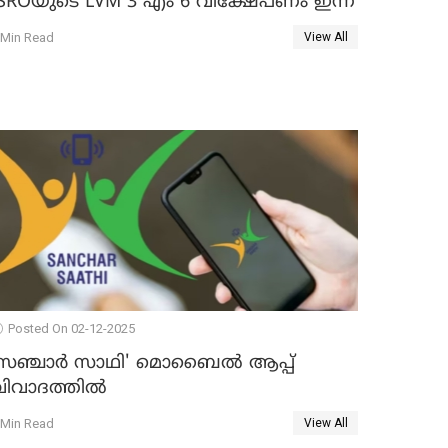
ISROയുടെ LVM 3 എം 6 വിക്ഷേപണം ഇന്ന്
 Min Read
View All
Posted On 02-12-2025
സഞ്ചാർ സാഥി' മൊബൈല്‍ ആപ്പ്
ിവാദത്തില്‍
 Min Read
View All