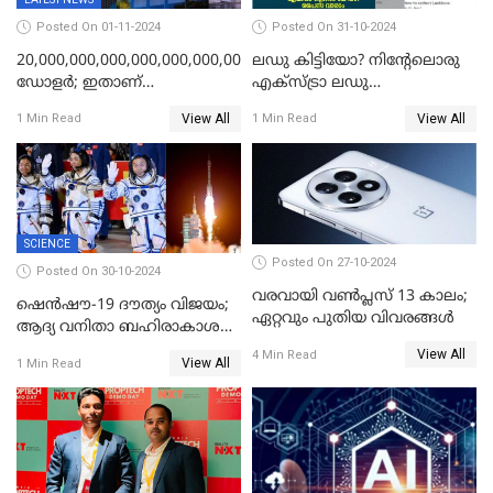
Posted On 01-11-2024
Posted On 31-10-2024
20,000,000,000,000,000,000,000,000,000,000,000
ലഡു കിട്ടിയോ? നിന്റേലൊരു
ഡോളര്‍; ഇതാണ്
എക്സ്ട്രാ ലഡു
അടയ്‌ക്കേണ്ട പിഴത്തുക;
എടുക്കാനുണ്ടോ?;
View All
View All
1 Min Read
1 Min Read
ചാനലുകൾ യൂട്യൂബ്
എല്ലായിടത്തും ഇതേ
തടഞ്ഞതാണ് കാരണം; കണ്ണ്
പറയാനുള്ളു! ട്രെൻഡിങ്ങായി
തള്ളി ഗൂഗിള്‍
ഗൂഗിൾ പേ ദീപാവലി ഓഫർ
SCIENCE
Posted On 27-10-2024
Posted On 30-10-2024
വരവായി വൺപ്ലസ് 13 കാലം;
ഷെന്‍ഷൗ-19 ദൗത്യം വിജയം;
ഏറ്റവും പുതിയ വിവരങ്ങൾ
ആദ്യ വനിതാ ബഹിരാകാശ
എഞ്ചിനീയർ ഉൾപ്പെടെ മൂന്നു
View All
4 Min Read
View All
1 Min Read
പേർ ടിയാൻഗോങിൽ