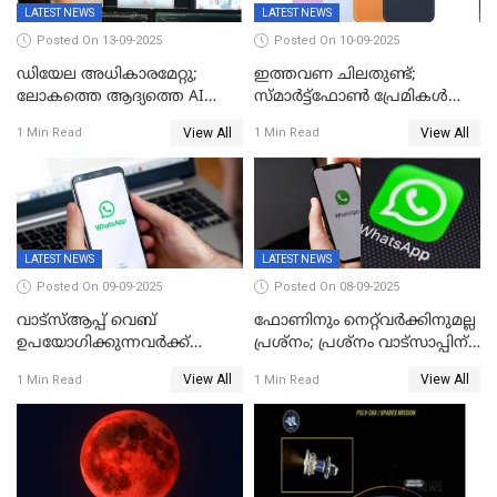
LATEST NEWS
LATEST NEWS
Posted On 13-09-2025
Posted On 10-09-2025
ഡിയേല അധികാരമേറ്റു;
ഇത്തവണ ചിലതുണ്ട്;
ലോകത്തെ ആദ്യത്തെ AI
സ്മാർട്ട്ഫോൺ പ്രേമികൾക്ക്
മന്ത്രിയെ വാഴിച്ചു! ശമ്പളം
സന്തോഷിക്കാമെന്ന് ആപ്പിൾ;
View All
View All
1 Min Read
1 Min Read
വേണ്ട, കൈക്കൂലി വാങ്ങില്ല;
പക്ഷേ വിലയോ..; ഐഫോൺ
'ആരും കൊതിച്ചുപോകും
17 സീരീസ് ഫോണുകള്‍
ഇങ്ങനെയൊരു ക്യാബിനറ്റ്
അവതരിപ്പിച്ചു
മന്ത്രിയെ
LATEST NEWS
LATEST NEWS
Posted On 09-09-2025
Posted On 08-09-2025
വാട്‌സ്ആപ്പ് വെബ്
ഫോണിനും നെറ്റ്‌വര്‍ക്കിനുമല്ല
ഉപയോഗിക്കുന്നവർക്ക്
പ്രശ്നം; പ്രശ്‌നം വാട്സാപ്പിന്
സ്ക്രോൾ ചെയ്യാൻ പറ്റുന്നില്ല;
തന്നെ! ഡൗൺ
View All
View All
1 Min Read
1 Min Read
ചാറ്റിൽ പണികിട്ടി
ഉപഭോക്താക്കൾ