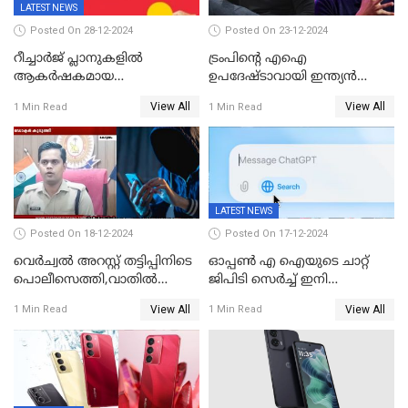
LATEST NEWS
Posted On 28-12-2024
Posted On 23-12-2024
റീച്ചാര്‍ജ് പ്ലാനുകളില്‍
ട്രംപിന്റെ എഐ
ആകർഷകമായ
ഉപദേഷ്ടാവായി ഇന്ത്യൻ
ഓഫറുകളോടെ അടിമുടി മാറ്റം
വംശജൻ ശ്രീറാം കൃഷ്ണൻ
View All
View All
1 Min Read
1 Min Read
വരുത്തി വിഐ
LATEST NEWS
Posted On 18-12-2024
Posted On 17-12-2024
വെർച്വൽ അറസ്റ്റ് തട്ടിപ്പിനിടെ
ഓപ്പൺ എ ഐയുടെ ചാറ്റ്
പൊലീസെത്തി,വാതില്‍
ജിപിടി സെർച്ച് ഇനി
പൊളിച്ച് അകത്തുകടന്നു;
എല്ലാവർക്കും സൗജന്യമായി
View All
View All
1 Min Read
1 Min Read
ഡോക്ടർ വിസമ്മതിച്ചിട്ടും
ഉപയോഗിക്കാം
ഫോൺ വാങ്ങി;
നിർണായകമായത് ബാങ്കിന്റെ
സംശയം