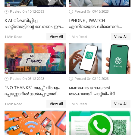
Posted On 10-12-2023
Posted On 09-12-2023
X AI വികസിപ്പിച്ച
IPHONE , IWATCH
ചാറ്റ്‌ബോട്ടിന്റെ സേവനം ഈ
എന്നിവയുടെ ഡിസൈന്‍
ആഴ്ചയോടെ വരിക്കാര്‍ക്ക്
വിഭാഗം എക്സിക്യുട്ടീവ് ടാങ്
View All
View All
1 Min Read
1 Min Read
ലഭിക്കും; ഇലോണ്‍ മസ്‌ക്
ടാന്‍ കമ്പനി
വിടാനൊരുങ്ങുന്നു
Posted On 05-12-2023
Posted On 02-12-2023
"NO THANKS" ആപ്പ് വീണ്ടും
സൈബര്‍ ലോകത്ത്
പ്ലേസ്റ്റോറില്‍ ഉള്‍പ്പെടുത്തി
തരംഗമായി ചാറ്റ്ജിപിടി
GOOGLE
View All
View All
1 Min Read
1 Min Read