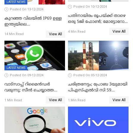
LATEST NEWS
Posted On 10-12-2024
Posted On 13-12-2024
പതിനായിരം രൂപയ്ക്ക് താഴെ
കുറഞ്ഞ വിലയിൽ IP69 ഉള്ള
ഒരു 5ജി ഫോൺ; മോട്ടോറോള
ഇന്ത്യയിലെ
മോട്ടോ ജി35 5ജി ഇന്ത്യയിൽ
ആദ്യഫോൺ;ഫിംഗര്‍പ്രിന്റ്
View All
4 Min Read
അവതരിപ്പിച്ചു
View All
14 Min Read
സ്‌കാനര്‍, എല്‍ഇഡി
ഫ്‌ളാഷിനൊപ്പം രണ്ട് കാമറ
സെന്‍സറുകള്‍; റിയല്‍മി 14
എക്‌സ് 18ന് വിപണിയില്‍
LATEST NEWS
Posted On 09-12-2024
Posted On 05-12-2024
വാട്സാപ്പ് റിമൈൻഡർ
ചരിത്രനേട്ടം; പ്രോബ 3യുമായി
വരുന്നു; സീൻ ചെയ്യാത്ത
പിഎസ്എല്‍വി സി 59
മെസ്സേജുകളും സ്റ്റാറ്റസുകളും
ലക്ഷ്യത്തിലേക്ക്; വിക്ഷേപണം
View All
View All
1 Min Read
1 Min Read
ഓർമിപ്പിക്കും ഈ
വിജയം
പുതുപുത്തൻ ഫീച്ചർ