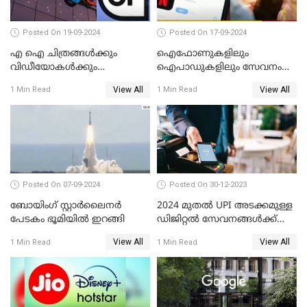
Posted On 19-09-2024
Posted On 17-09-2024
എ ഐ ചിത്രങ്ങള്‍ക്കും
ഐഫോണുകളിലും
വിഡീയോകള്‍ക്കും
ഐപാഡുകളിലും സേവനം
കുരുക്കിടാനൊരുങ്ങി ഗൂഗിള്‍
നിര്‍ത്തലാക്കാന്‍
View All
View All
1 Min Read
1 Min Read
നെറ്റ്ഫ്‌ളിക്‌സ്
Posted On 07-09-2024
Posted On 30-12-2023
ബോയിംഗ് സ്റ്റാര്‍ലൈനര്‍
2024 മുതൽ UPI അടക്കമുള്ള
പേടകം ഭൂമിയില്‍ ഇറങ്ങി
ഡിജിറ്റൽ സേവനങ്ങൾക്ക്
വലിയ മാറ്റങ്ങളാണ്
View All
View All
1 Min Read
1 Min Read
കാത്തിരിക്കുന്നത്