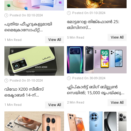
Posted On 01-10-2024
Posted On 02-10-2024
മോട്ടറോള തിങ്ക്ഫോൺ 25:
പുതിയ ഫീച്ചറുകളുമായി
ബിസിനസ്
മൈക്രോസോഫ്റ്റ്
പ്രൊഫഷണലുകൾക്ക്
കോപൈലറ്റ്
View All
5 Min Read
പുതിയൊരു കരുത്ത്
View All
1 Min Read
Posted On 30-09-2024
Posted On 01-10-2024
ഫ്ലിപ്കാർട്ട് ബിഗ് ബില്ല്യൺ
വിവോ X200 സീരീസ്
സെയിൽ; 15,000 രൂപയ്ക്കു
ഒക്ടോബർ 14-ന്
താഴെ വിലയുള്ള മികച്ച
വിപണിയിലെത്തും: കൂടുതൽ
View All
2 Min Read
സ്മാർട്ട്ഫോണുകൾ
View All
1 Min Read
വിവരങ്ങൾ പുറത്ത്