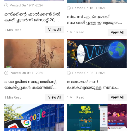
Posted On 19-11-2024
Posted On 18-11-2024
മസ്‌ക്കിന്റെ ഫാല്‍ക്കണ്‍ 9ൽ
സ്‌പേസ് എക്‌സുമായി
കുതിച്ചുയർന്ന് ജിസാറ്റ്-20;
സഹകരിച്ചുള്ള ഇന്ത്യയുടെ
വിക്ഷേപണം വിജയം
ആദ്യ ഉപഗ്രഹ വിക്ഷേപണം
View All
2 Min Read
View All
1 Min Read
നാളെ
Posted On 09-11-2024
Posted On 02-11-2024
ചൊവ്വയില്‍ സമുദ്രത്തിന്റെ
വോയേജര്‍ ഒന്ന്
ശേഷിപ്പുകള്‍ കണ്ടെത്തി
പേടകവുമായുള്ള ബന്ധം
ചൈന
നഷ്ടമായതായി നാസ
View All
View All
1 Min Read
1 Min Read
LATEST NEWS