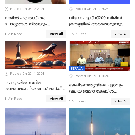
Posted On 05-12-2024
Posted On 04-12-2024
ഇതിൽ ഏതെങ്കിലും
വിവോ എക്‌സ്200 സീരീസ്
ചോദ്യങ്ങൾ നിങ്ങളും
ഇന്ത്യയിൽ അരങ്ങേറുന്നു:
ചോദിച്ചിട്ടുണ്ടാകും! 2024ൽ
മിന്നിക്കുന്ന ഡിസൈനും
View All
View All
1 Min Read
1 Min Read
ഗൂഗിളിൽ ഏറ്റവുമധികം
ഫീച്ചറുകളും
ആളുകൾ ചോദിച്ച
ചോദ്യങ്ങൾ
KERALA
Posted On 29-11-2024
Posted On 19-11-2024
ചൊവ്വയിൽ സ്ഥിര
ദക്ഷിണേന്ത്യയിലെ ഏറ്റവും
താമസമാക്കിയാലോ? മസ്ക്
വലിയ മെഗാ കേബിള്‍
അടക്കമുള്ളവർ പണി തുടങ്ങി
ഫെസ്റ്റിന്റെ 22-ാം എഡിഷൻ
View All
1 Min Read
View All
1 Min Read
ഈ മാസം 21ന് കൊച്ചിയിൽ
ആരംഭിക്കും