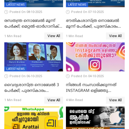
LATEST NEWS
LATEST NEWS
Posted On 08-10-2025
Posted On 07-10-2025
രസതന്ത്ര നൊബേല്‍ മൂന്ന്
ഭൗതികശാസ്ത്ര നൊബേല്‍
പേർക്ക്; മെറ്റൽ-ഓർഗാനിക്
മൂന്ന് പേർക്ക്, പുരസ്‌കാരം
ഫ്രെയിംവർക്കുകളുടെ
ക്വാണ്ടം മെക്കാനിക്സിലെ
View All
View All
1 Min Read
1 Min Read
വികസനത്തിന്' നൽകിയ
ഗവേഷണത്തിന്
സംഭാവനകൾക്ക് പുരസ്‍കാരം
LATEST NEWS
Posted On 06-10-2025
Posted On 04-10-2025
വൈദ്യശാസ്ത്ര നൊബേൽ 3
നിങ്ങൾ സംസാരിക്കുന്നത്
പേർക്ക്; പുരസ്കാരം
INSTAGRAM ഒളിഞ്ഞു
രോഗപ്രതിരോധശേഷിയുമായി
കേൾക്കുന്നുണ്ടോ? സത്യം
View All
View All
1 Min Read
4 Min Read
ബന്ധപ്പെട്ട ഗവേഷണത്തിന്
ഇതാണ്!