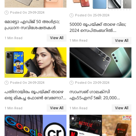
Posted On 29-09-2024
Posted On 25-09-2024
മോട്ടോ എഡ്ജ് 50 അൾട്രാ;
50000 രൂപയ്ക്ക് താഴെ വില;
പ്രധാന സവിശേഷതകൾ
2024 സെപ്തംബറിൽ
വാങ്ങാവുന്ന മികച്ച
View All
1 Min Read
View All
1 Min Read
മൊബൈൽ ഫോണുകൾ
Posted On 24-09-2024
Posted On 23-09-2024
പതിനായിരം രൂപയ്ക്ക് താഴെ
സാംസങ് ഗാലക്സി
ഒരു മികച്ച ഫോൺ വേണോ?
എം55എസ് 5ജി: 20,000
ടെക്നോ പോപ്പ് 9 5G
രൂപയ്ക്കു താഴെ വിലയിൽ
View All
View All
1 Min Read
1 Min Read
അവതരിപ്പിച്ചു
മികച്ച സ്മാർട്ട്ഫോൺ