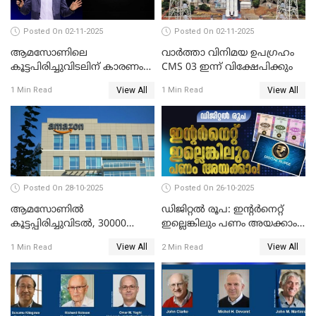
Posted On 02-11-2025
Posted On 02-11-2025
ആമസോണിലെ
വാര്‍ത്താ വിനിമയ ഉപഗ്രഹം
കൂട്ടപിരിച്ചുവിടലിന് കാരണം
CMS 03 ഇന്ന് വിക്ഷേപിക്കും
എ ഐ അല്ല,
View All
View All
1 Min Read
1 Min Read
വെളിപ്പെടുത്തലുമായി CEO
ആന്റി ജാസി
Posted On 28-10-2025
Posted On 26-10-2025
ആമസോണില്‍
ഡിജിറ്റൽ രൂപ: ഇന്റർനെറ്റ്
കൂട്ടപ്പിരിച്ചുവിടല്‍, 30000
ഇല്ലെങ്കിലും പണം അയക്കാം!
ജീവനക്കാരെ പിരിച്ചുവിടും
| DIGITAL RUPEE EXPLAINED
View All
View All
1 Min Read
2 Min Read
IN MALAYALAM