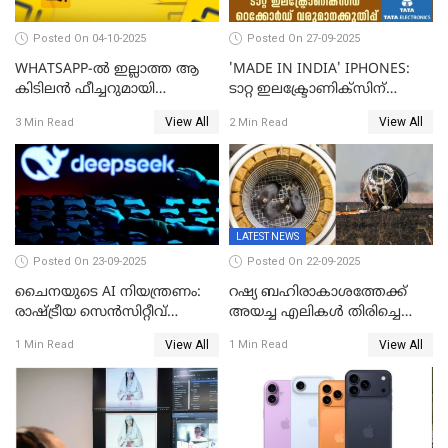
Posted On 04-10-2025
Posted On 27-09-2025
WHATSAPP-ൽ ഇല്ലാത്ത ആ
'MADE IN INDIA' IPHONES:
കിടിലൻ ഫീച്ചറുമായി
ടാറ്റ ഇലക്ട്രോണിക്സിന്
'അരട്ടൈ'
റെക്കോർഡ് വരുമാനക്കുതിപ്പ്
View All
View All
3 Min Read
2 Min Read
LATEST NEWS
Posted On 23-09-2025
Posted On 22-09-2025
ചൈനയുടെ AI നിയന്ത്രണം:
റഷ്യ ബഹിരാകാശത്തേക്ക്‌
രാഷ്ട്രീയ സെൻസിറ്റീവ്
അയച്ച എലികൾ തിരിച്ചെത്തി;
ഉള്ളടക്കം തടയാൻ വാവെയ്
ബയോൺ-എം ദൗത്യത്തിലൂടെ
View All
View All
1 Min Read
1 Min Read
ഡീപ് സീക്ക്-ആർ1-സേഫ്
ജീവനോടെ എത്തിയവ 75