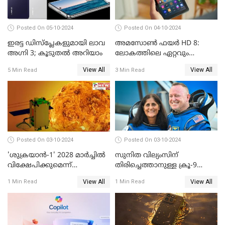
Posted On 05-10-2024
Posted On 04-10-2024
ഇരട്ട ഡിസ്‌പ്ലേകളുമായി ലാവ
അമസോൺ ഫയർ HD 8:
അഗ്നി 3; കൂടുതൽ അറിയാം
ലോകത്തിലെ ഏറ്റവും
വിലകുറഞ്ഞ AI ടാബ്ലറ്റ്
View All
View All
5 Min Read
3 Min Read
എത്തി!
Posted On 03-10-2024
Posted On 03-10-2024
'ശുക്രയാന്‍-1' 2028 മാര്‍ച്ചില്‍
സുനിത വില്യംസിന്
വിക്ഷേപിക്കുമെന്ന്
തിരിച്ചെത്താനുള്ള ക്രൂ-9
ഐഎസ്ആര്‍ഒ
ഡ്രാഗണ്‍ പേടകം
View All
View All
1 Min Read
1 Min Read
ഐഎസ്എസിലെത്തി