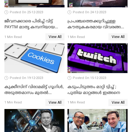
Posted On 25-12-2023
Posted On 24-12-2023
ജീവനക്കാരെ പിരിച്ച് വിട്ട്
പ്രപഞ്ചത്തെക്കുറിച്ചുള്ള
PAYTM മാതൃ കമ്പനിയായ
കൗതുകകരമായ വിവരങ്ങള്‍
വണ്‍-97 കമ്മ്യൂണിക്കേഷന്‍
നല്‍കികൊണ്ട് യാത്ര
View All
View All
1 Min Read
1 Min Read
തുടരുകയാണ് ജയിംസ് വെബ്
Posted On 19-12-2023
Posted On 15-12-2023
കുക്കീസിന് വിരാമമിട്ട് ഗൂഗിള്‍,
കടുംപിടുത്തം മാറ്റി ട്വിച്ച് ;
അടുത്തമാസം മുതല്‍
പുതിയ മാറ്റങ്ങൾ ഇങ്ങനെ
കുക്കീസിന്
View All
View All
1 Min Read
1 Min Read
വിലക്കേര്‍പ്പെടുത്തുമെന്ന്
സൂചന