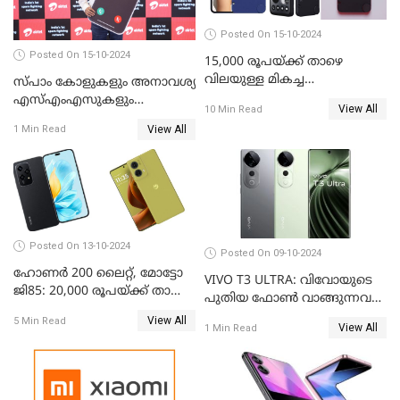
Posted On 15-10-2024
Posted On 15-10-2024
15,000 രൂപയ്ക്ക് താഴെ
വിലയുള്ള മികച്ച
സ്പാം കോളുകളും അനാവശ്യ
ഫോണുകൾ: ഒക്ടോബർ 2024
എസ്എംഎസുകളും
View All
10 Min Read
തിരിച്ചറിയാന്‍ സാധിക്കുന്ന
View All
1 Min Read
എഐ ഫീച്ചറുമായി ഭാരതി
എയര്‍ടെല്‍
Posted On 13-10-2024
Posted On 09-10-2024
ഹോണർ 200 ലൈറ്റ്, മോട്ടോ
VIVO T3 ULTRA: വിവോയുടെ
ജി85: 20,000 രൂപയ്ക്ക് താഴെ
പുതിയ ഫോൺ വാങ്ങുന്നവർ
വില വരുന്ന മികച്ച ഫോൺ
അറിയാൻ
View All
5 Min Read
ഏതാണ്?
View All
1 Min Read