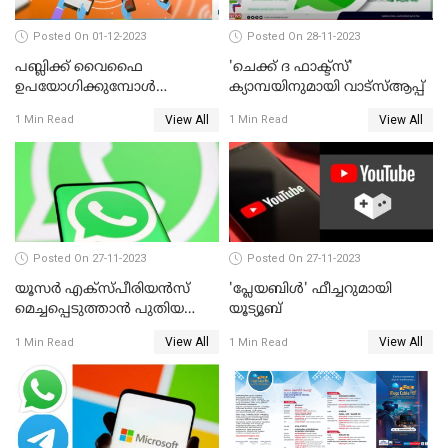
Posted On 01-12-2023
Posted On 28-11-2023
പബ്ലിക്ക് വൈഫൈ
'ചെക്ക് ദ ഫാക്ട്‌സ്'
ഉപയോഗിക്കുമ്പോള്‍
ക്യാമ്പയിനുമായി വാട്സ്ആപ്പ്
ശ്രദ്ധിക്കുക; മുന്നറിയിപ്പുമായി
View All
View All
1 Min Read
1 Min Read
പൊലീസ്
Posted On 27-11-2023
Posted On 27-11-2023
യൂസര്‍ എക്‌സ്പീരിയന്‍സ്
'പ്ലേയബിള്‍' ഫീച്ചറുമായി
മെച്ചപ്പെടുത്താന്‍ പുതിയ
യൂട്യൂബ്
അപ്‌ഡേറ്റുമായി വാട്‌സ്ആപ്പ്
View All
View All
1 Min Read
1 Min Read