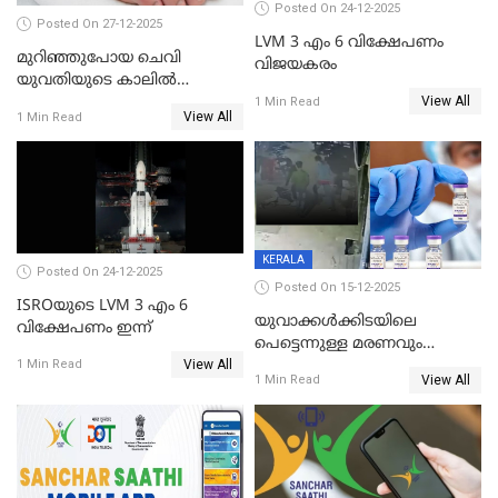
Posted On 24-12-2025
Posted On 27-12-2025
LVM 3 എം 6 വിക്ഷേപണം
മുറിഞ്ഞുപോയ ചെവി
വിജയകരം
യുവതിയുടെ കാലിൽ
View All
തുന്നിച്ചേർത്തു; മാസങ്ങൾക്ക്
1 Min Read
View All
1 Min Read
ശേഷം യഥാസ്ഥാനത്ത്
തുന്നിച്ചേർത്തു ചൈനീസ്
ഡോക്ടർ
KERALA
Posted On 24-12-2025
Posted On 15-12-2025
ISROയുടെ LVM 3 എം 6
യുവാക്കൾക്കിടയിലെ
വിക്ഷേപണം ഇന്ന്
പെട്ടെന്നുള്ള മരണവും
View All
കോവിഡ് വാക്‌സിനേഷനും;
1 Min Read
View All
1 Min Read
എയിംസ് നടത്തിയ പഠനം
പുറത്ത്; ഐസിഎംആർ
റിപ്പോർട്ട്