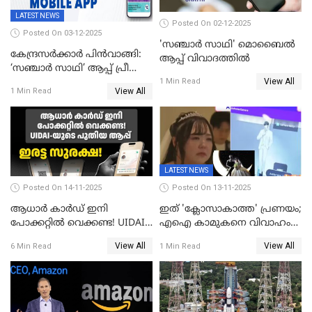
LATEST NEWS
Posted On 02-12-2025
Posted On 03-12-2025
'സഞ്ചാർ സാഥി' മൊബൈല്‍
കേന്ദ്രസർക്കാർ പിൻവാങ്ങി:
ആപ്പ് വിവാദത്തില്‍
‘സഞ്ചാർ സാഥി’ ആപ്പ് പ്രീ
View All
ഇൻസ്റ്റാൾ ചെയ്യാനുള്ള
1 Min Read
View All
1 Min Read
ഉത്തരവ് പിൻവലിച്ചു
LATEST NEWS
Posted On 14-11-2025
Posted On 13-11-2025
ആധാർ കാർഡ് ഇനി
ഇത് 'ക്ലോസാകാത്ത' പ്രണയം;
പോക്കറ്റിൽ വെക്കണ്ട! UIDAI-
എഐ കാമുകനെ വിവാഹം
യുടെ പുതിയ ആപ്പ്; ഇരട്ട
ചെയ്ത് 32കാരി,
View All
View All
6 Min Read
1 Min Read
സുരക്ഷ!
വിവാഹാഭ്യർത്ഥന നടത്തിയത്
ക്ലോസ്