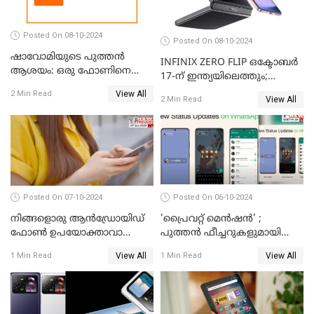
Posted On 08-10-2024
Posted On 08-10-2024
ഷാവോമിയുടെ പുത്തൻ
INFINIX ZERO FLIP ഒക്ടോബർ
ആശയം: ഒരു ഫോണിനെ
17-ന് ഇന്ത്യയിലെത്തും;
രണ്ടാക്കി മാറ്റാം
അറിഞ്ഞിരിക്കേണ്ട
View All
2 Min Read
View All
2 Min Read
കാര്യങ്ങൾ
Posted On 07-10-2024
Posted On 06-10-2024
നിങ്ങളൊരു ആൻഡ്രോയിഡ്
'പ്രൈവറ്റ് മെന്‍ഷന്‍' ;
ഫോൺ ഉപയോക്താവാണോ?
പുത്തന്‍ ഫീച്ചറുകളുമായി
നിങ്ങൾക്കിതാ ഒരു സന്തോഷ
വാട്‌സ്ആപ്പ്
View All
View All
1 Min Read
1 Min Read
വാർത്ത!