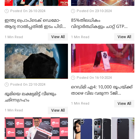
Posted On 26-10-2024
Posted On 23-10-2024
ഇന്ത്യ പ്രൊപ്ടെക് ഡെമോ-
85%തിലധികം
ആദ്യ നാല്‍പ്പതില്‍ ഇടം പിടിച്ച്
വിദ്യാര്‍ത്ഥികളും ചാറ്റ് GTP
കെഎസ്യുഎം സ്റ്റാര്‍ട്ടപ്പായ
പോലുള്ള AI ടൂളുകള്‍
View All
View All
1 Min Read
1 Min Read
തിത്തിത്താര
ഉപയോഗിക്കുന്നതായി
റിപ്പോര്‍ട്ട്
Posted On 16-10-2024
Posted On 22-10-2024
റെഡ്മി എ4: 10,000 രൂപയ്ക്ക്
താഴെ വില വരുന്ന 5ജി
ഭൂമിയെ ലക്ഷ്യമിട്ട് വീണ്ടും
ഫോണുമായി ഷവോമി
ഛിന്നഗ്രഹം
View All
1 Min Read
View All
1 Min Read