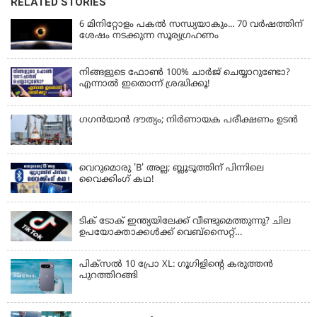
RELATED STORIES
6 മിനിറ്റോളം പകൽ സന്ധ്യയാകും... 70 വർഷത്തിന്
ശേഷം നടക്കുന്ന സൂര്യഗ്രഹണം
നിങ്ങളുടെ ഫോൺ 100% ചാർജ് ചെയ്യാറുണ്ടോ?
എന്നാൽ ഇതൊന്ന് ശ്രദ്ധിക്കൂ!
ഗഗന്‍യാന്‍ ദൗത്യം; നിര്‍ണായക പരീക്ഷണം ഉടന്‍
വെറുമൊരു 'B' അല്ല; ബ്ലൂടൂത്തിന് പിന്നിലെ
വൈക്കിംഗ് കഥ!
LATEST NEWS
ടിക് ടോക് ഇന്ത്യയിലേക്ക് വീണ്ടുമെത്തുന്നു? ചില
ഉപയോക്താക്കൾക്ക് വെബ്സൈറ്റ്
ലഭ്യമായിത്തുടങ്ങി
പിക്സൽ 10 പ്രോ XL: ഗൂഗിളിന്റെ കരുത്തൻ
പുറത്തിറങ്ങി
LATEST NEWS