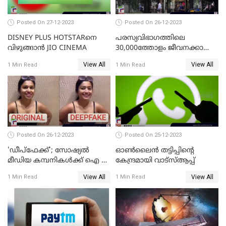
Posted On 27-12-2023
Posted On 26-12-2023
DISNEY PLUS HOTSTARനെ
പരസ്യവിഭാഗത്തിലെ
വിഴുങ്ങാന്‍ JIO CINEMA
30,000ത്തോളം ജീവനക്കാരെ
പുനഃക്രമീകരിക്കാന്‍ ഒരുങ്ങി
View All
View All
1 Min Read
1 Min Read
ഗൂഗിള്‍
Posted On 26-12-2023
Posted On 25-12-2023
'ഡീപ്‌ഫേക്ക്'; സോഷ്യല്‍
ഓണ്‍ലൈന്‍ തട്ടിപ്പിന്റെ
മീഡിയ കമ്പനികള്‍ക്ക് ഐ ടി
കേന്ദ്രമായി വാട്സ്ആപ്പ്
മന്ത്രാലയത്തിന്റെ കര്‍ശന
View All
View All
1 Min Read
1 Min Read
നിര്‍ദ്ദേശം