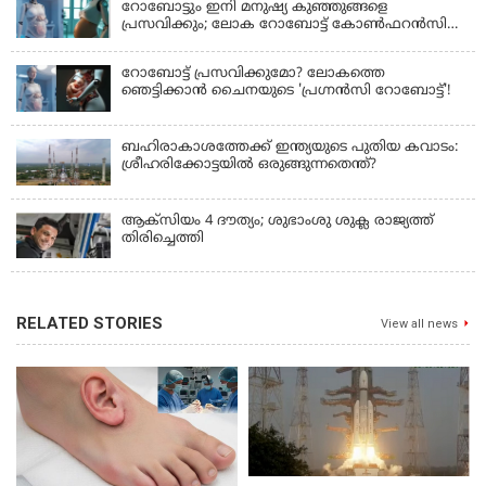
റോബോട്ടും ഇനി മനുഷ്യ കുഞ്ഞുങ്ങളെ
പ്രസവിക്കും; ലോക റോബോട്ട് കോണ്‍ഫറന്‍സില്‍
പ്രഖ്യാപനവുമായി കൈവ ടെക്നോളജി
റോബോട്ട് പ്രസവിക്കുമോ? ലോകത്തെ
ഞെട്ടിക്കാൻ ചൈനയുടെ 'പ്രഗ്നൻസി റോബോട്ട്'!
ബഹിരാകാശത്തേക്ക് ഇന്ത്യയുടെ പുതിയ കവാടം:
ശ്രീഹരിക്കോട്ടയിൽ ഒരുങ്ങുന്നതെന്ത്?
ആക്‌സിയം 4 ദൗത്യം; ശുഭാംശു ശുക്ല രാജ്യത്ത്
തിരിച്ചെത്തി
RELATED STORIES
View all news