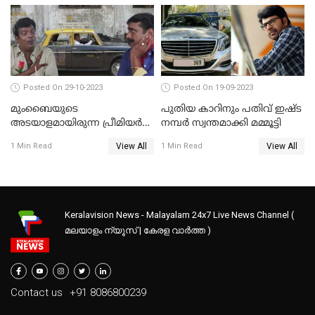
യാത്രാസുഖത്തിൽ
ഇന്നോവയ്ക്ക് എതിരാളി
Posted On 29-10-2023
Posted On 19-09-2023
മുംബൈയുടെ
പുതിയ കാറിനും പതിവ് ഇഷ്ട
അടയാളമായിരുന്ന പ്രീമിയർ
നമ്പർ സ്വന്തമാക്കി മമ്മൂട്ടി
പദ്മിനിയും ഓർമ്മകളിലേക്ക്;
View All
View All
1 Min Read
1 Min Read
ഇനിയുള്ളത് ധാരാവി മാത്രം
Keralavision News - Malayalam 24x7 Live News Channel (
മലയാളം ന്യൂസ് | കേരള വാർത്ത )
Contact us
+91 8086800239