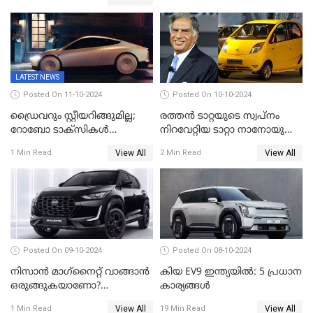
LATEST NEWS
Posted On 11-10-2024
Posted On 10-10-2024
ഡ്രൈവറും സ്റ്റീയറിങ്ങുമില്ല;
രത്തൻ ടാറ്റയുടെ സ്വപ്നം
റോബോ ടാക്സികൾ
നിറവേറ്റിയ ടാറ്റാ നാനോയുടെ
അവതരിപ്പിച്ച് ഇലോൺ
കഥ
View All
View All
1 Min Read
2 Min Read
മസ്ക്/VIDEO
Posted On 09-10-2024
Posted On 08-10-2024
നിസാൻ മാഗ്‌നൈറ്റ് വാങ്ങാൻ
കിയ EV9 ഇന്ത്യയിൽ: 5 പ്രധാന
ഒരുങ്ങുകയാണോ?
കാര്യങ്ങൾ
എതിരാളികളെ പരിചയപ്പെടാം
View All
View All
1 Min Read
19 Min Read