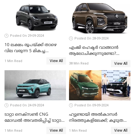
Posted On 29-09-2024
Posted On 28-09-2024
10 ലക്ഷം രൂപയ്ക്ക് താഴെ
എംജി ഹെക്ടർ വാങ്ങാൻ
വില വരുന്ന 5 മികച്ച
ആലോചിക്കുന്നുണ്ടോ?
കാറുകൾ
എതിരാളികൾ ആരാണെന്ന്
View All
1 Min Read
View All
38 Min Read
നോക്കാം
Posted On 24-09-2024
Posted On 09-09-2024
ടാറ്റാ നെക്സൺ CNG
ഹ്യുണ്ടായി അൽകാസർ
മോഡൽ അവതരിപ്പിച്ച് ടാറ്റാ
നിരത്തുകളിലേക്ക്; കൂടുതൽ
മോട്ടോഴ്സ്
സുരക്ഷാ ഫീച്ചറുകള്‍,
View All
View All
1 Min Read
1 Min Read
ഡിജിറ്റല്‍ കീ;