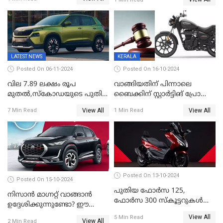
പുതുതലമുറ അമേസ്
കുറയ്ക്കില്ല
അവതരിപ്പിച്ച് ഹോണ്ട
LATEST NEWS
KERALA
Posted On 06-11-2024
Posted On 16-10-2024
വില 7.89 ലക്ഷം രൂപ
വാങ്ങിയതിന് പിന്നാലെ
മുതൽ,സ്‌കോഡയുടെ പുതിയ
ബൈക്കിന് സ്റ്റാർട്ടിങ് പ്രോബ്ലം
എസ് യുവി കൈലാഖ് ഉടന്‍
ഉൾപ്പെടെ പല തകരാറുകൾ;
View All
View All
7 Min Read
1 Min Read
വിപണിയില്‍; ഡിസംബർ 2
സേവനം നൽകാതിരുന്ന
മുതൽ ബുക്കിംഗ്
കമ്പനിക്ക് 5.39 ലക്ഷം രൂപ
പിഴയിട്ട് ഉപഭോക്തൃ കമ്മിഷൻ
Posted On 13-10-2024
Posted On 15-10-2024
പുതിയ ഫോർസ 125,
നിസാൻ മാഗ്നറ്റ് വാങ്ങാൻ
ഫോർസ 300 സ്കൂട്ടറുകൾ
ഉദ്ദേശിക്കുന്നുണ്ടോ? ഈ
അവതരിപ്പിച്ച് ഹോണ്ട
മോഡലിന് വലിയ വിലക്കുറവ്
View All
5 Min Read
View All
2 Min Read