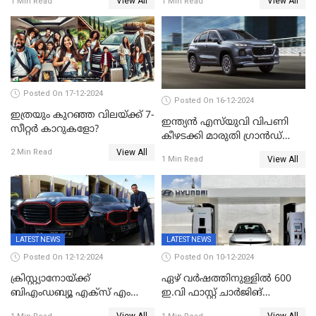
View All
View All
1 Min Read
1 Min Read
വാഹനങ്ങൾക്ക് തുല്യമാകും:
ലക്ഷം കടന്ന് വിലയും
കേന്ദ്രമന്ത്രി ഗഡ്കരി
Posted On 17-12-2024
Posted On 16-12-2024
ഇത്രയും കുറഞ്ഞ വിലയ്ക്ക് 7-
ഇന്ത്യൻ എസ്‌യുവി വിപണി
സീറ്റർ കാറുകളോ?
കീഴടക്കി മാരുതി ഗ്രാൻഡ്
വിറ്റാര
View All
2 Min Read
View All
1 Min Read
LATEST NEWS
LATEST NEWS
Posted On 12-12-2024
Posted On 10-12-2024
ക്രിസ്റ്റ്യാനോയ്ക്ക്
ഏഴ് വർഷത്തിനുള്ളിൽ 600
ബിഎംഡബ്യൂ എക്‌സ് എം
ഇ.വി ഫാസ്റ്റ് ചാര്‍ജിങ്
ലേബല്‍ റെഡ് സമ്മാനിച്ച്
സ്‌റ്റേഷനുകൾ; വൻ നിക്ഷേപ