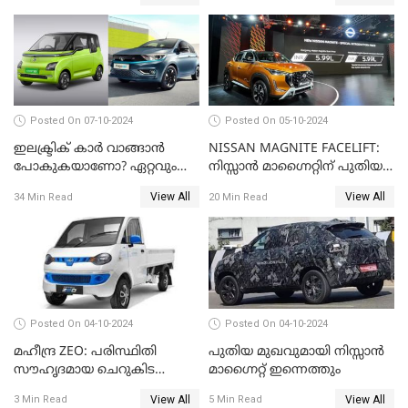
Posted On 07-10-2024
Posted On 05-10-2024
ഇലക്ട്രിക് കാർ വാങ്ങാൻ
NISSAN MAGNITE FACELIFT:
പോകുകയാണോ? ഏറ്റവും
നിസ്സാൻ മാഗ്നൈറ്റിന് പുതിയ
വില കുറഞ്ഞ 4 കാറുകൾ
മുഖം; വിലയും
View All
View All
34 Min Read
20 Min Read
സവിശേഷതകളും അറിയാം
Posted On 04-10-2024
Posted On 04-10-2024
മഹീന്ദ്ര ZEO: പരിസ്ഥിതി
പുതിയ മുഖവുമായി നിസ്സാൻ
സൗഹൃദമായ ചെറുകിട
മാഗ്നൈറ്റ് ഇന്നെത്തും
വാണിജ്യ വാഹനം
View All
View All
3 Min Read
5 Min Read
വിപണിയിൽ