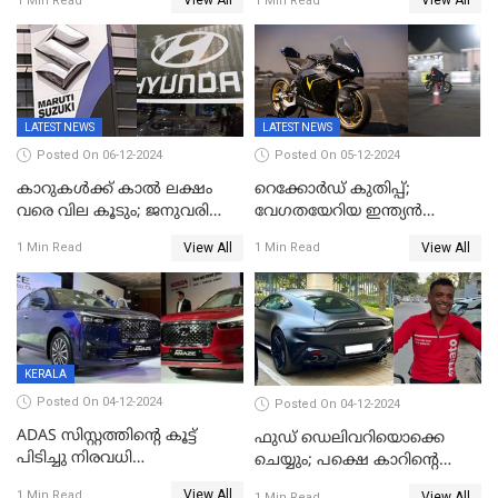
View All
View All
1 Min Read
1 Min Read
അല്‍ നസര്‍
പദ്ധതിയുമായി ഹ്യൂണ്ടായ്
LATEST NEWS
LATEST NEWS
Posted On 06-12-2024
Posted On 05-12-2024
കാറുകൾക്ക് കാൽ ലക്ഷം
റെക്കോർഡ് കുതിപ്പ്;
വരെ വില കൂടും; ജനുവരി
വേഗതയേറിയ ഇന്ത്യൻ
ഒന്നുമുതല്‍ വില കൂട്ടുമെന്ന
മോട്ടോർസൈക്കിൾ;
View All
View All
1 Min Read
1 Min Read
പ്രഖ്യാപനവുമായി മാരുതിയും
അഭിമാനമാകാൻ
ഹ്യുണ്ടായിയും
അൾട്രാവയലറ്റ് എഫ്99
KERALA
Posted On 04-12-2024
Posted On 04-12-2024
ADAS സിസ്റ്റത്തിന്റെ കൂട്ട്
ഫുഡ് ഡെലിവറിയൊക്കെ
പിടിച്ചു നിരവധി
ചെയ്യും; പക്ഷെ കാറിൻ്റെ
പരിഷ്‌ക്കരണങ്ങളുമായി
കാര്യത്തിൽ ആഢംബരം ഒട്ടും
View All
1 Min Read
View All
1 Min Read