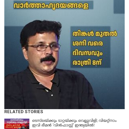
RELATED STORIES
ടെസ്‌ലയ്ക്കും ടാറ്റയ്ക്കും വെല്ലുവിളി; വിയറ്റ്നാം
ഇവി ഭീമൻ 'വിൻഫാസ്റ്റ്' ഇന്ത്യയിൽ!