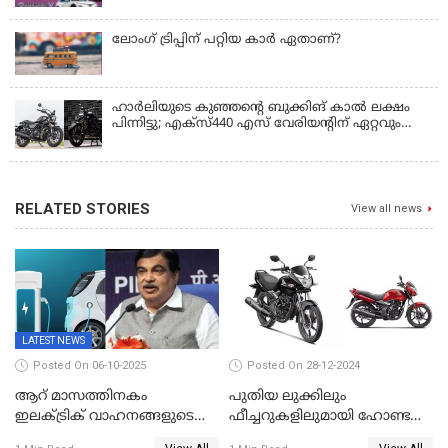
ലോംഗ് ട്രിപ്പിന് പറ്റിയ കാർ ഏതാണ്?
ഹാർലിയുടെ കുഞ്ഞന്റെ ബുക്കിങ് കാൽ ലക്ഷം
പിന്നിട്ടു; എക്സ്440 എസ് വേരിയന്റിന് ഏറ്റവും
ഡിമാൻഡ്
RELATED STORIES
View all news
LATEST NEWS
Posted On 06-10-2025
Posted On 28-12-2024
ആറ് മാസത്തിനകം
പുതിയ ലുക്കിലും
ഇലക്‌ട്രിക് വാഹനങ്ങളുടെ
ഫീച്ചറുകളിലുമായി ഹോണ്ട
വില പെട്രോൾ
യൂണികോൺ 2025 മോഡൽ;