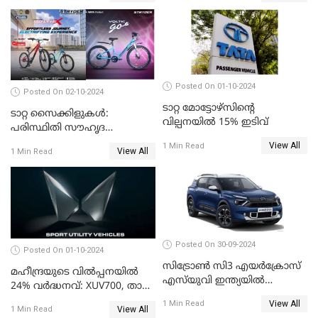
Posted On 01-10-2024
Posted On 02-10-2024
ടാറ്റ മോട്ടോഴ്‌സിന്റെ
ടാറ്റ സൈക്കിളുകൾ:
വില്പനയിൽ 15% ഇടിവ്
പരിസ്ഥിതി സൗഹൃദ
യാത്രയ്ക്ക് ഒരു പുതിയ
View All
1 Min Read
View All
1 Min Read
തുടക്കം
Posted On 30-09-2024
Posted On 01-10-2024
സിട്രോൺ സി3 എയർക്രോസ്
മഹീന്ദ്രയുടെ വിൽപ്പനയിൽ
എസ്‌യുവി ഇന്ത്യയിൽ
24% വർദ്ധനവ്: XUV700, താർ,
അവതരിപ്പിച്ചു; വില 8.49
സ്കോർപിയോ-എൻ
View All
1 Min Read
ലക്ഷം രൂപ മുതൽ
View All
1 Min Read
മോഡലുകൾ കുതിക്കുന്നു