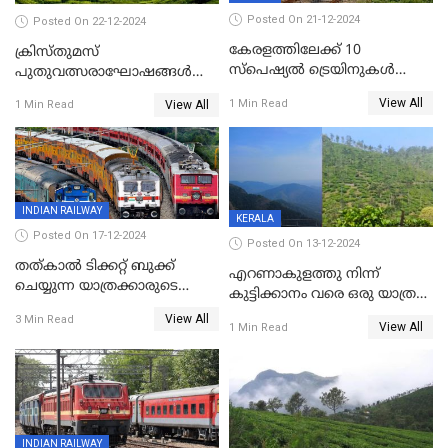
Posted On 21-12-2024
Posted On 22-12-2024
കേരളത്തിലേക്ക് 10
ക്രിസ്തുമസ്
സ്‌പെഷ്യല്‍ ട്രെയിനുകള്‍
പുതുവത്സരാഘോഷങ്ങൾ
കൂടി; ശബരിമല
മുമ്പിൽ കണ്ട് സഞ്ചാരികളെ
View All
1 Min Read
View All
1 Min Read
തീര്‍ഥാടകര്‍ക്കായി 416
വരവേൽക്കാനൊരുങ്ങി
സ്‌പെഷ്യല്‍ ട്രിപ്പുകള്‍
മൂന്നാർ
INDIAN RAILWAY
KERALA
Posted On 17-12-2024
Posted On 13-12-2024
തത്കാൽ ടിക്കറ്റ് ബുക്ക്
എറണാകുളത്തു നിന്ന്
ചെയ്യുന്ന യാത്രക്കാരുടെ
കുട്ടിക്കാനം വരെ ഒരു യാത്ര
ശ്രദ്ധയ്ക്ക്
പോയാലോ?
View All
3 Min Read
View All
1 Min Read
INDIAN RAILWAY