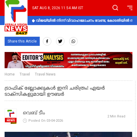
SAT AUG 8, 2026 11:54 AM IST
വിജയ്‌യിൽ നിന്ന് വിവാഹമോചനം വേണ്ട; കോടതിയിൽ നിലപാ
Share this Article
Home
Travel
Travel News
ട്രാഫിക് ബ്ലോക്കുകൾ ഇനി ചരിത്രം! എയർ
ടാക്സികളുമായി ഊബർ
വെബ് ടീം
2 Min Read
Posted On 03-04-2026