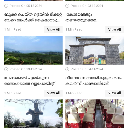
Posted On 05-12-2024
Posted On 03-12-2024
ബുക്ക് ചെയ്ത ട്രെയിൻ ടിക്കറ്റ്
'കോടമഞ്ഞും
വേറെ ആൾക്ക് കൈമാറാം;
തണുത്തുറഞ്ഞ
പുതിയ മാറ്റങ്ങളുമായി
പ്രഭാതങ്ങളും';സഞ്ചാരികളെ
View All
View All
1 Min Read
1 Min Read
റെയിൽവെ
മാടിവിളിച്ച് ഊട്ടി
Posted On 13-11-2024
Posted On 04-11-2024
കോടമഞ്ഞ് പുല്‍കുന്ന
വിനോദ സഞ്ചാരികളുടെ മനം
രണ്ടാംമൈല്‍ വ്യൂപോയിന്റ്‌
കവർന്ന് പാഞ്ചാലിമേട്
View All
View All
1 Min Read
1 Min Read