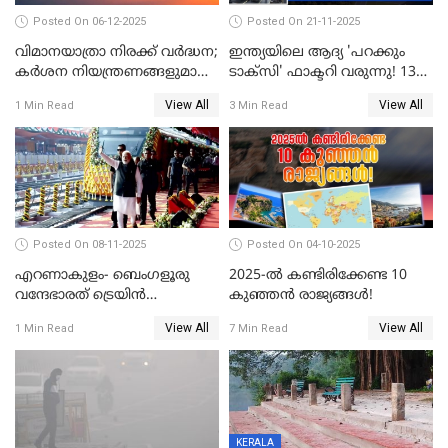
Posted On 06-12-2025
Posted On 21-11-2025
വിമാനയാത്രാ നിരക്ക് വർദ്ധന;
ഇന്ത്യയിലെ ആദ്യ 'പറക്കും
കർശന നിയന്ത്രണങ്ങളുമായി
ടാക്സി' ഫാക്ടറി വരുന്നു! 1300
വ്യോമയാന മന്ത്രാലയം
കോടിയുടെ വമ്പൻ പദ്ധതി
View All
View All
1 Min Read
3 Min Read
Posted On 08-11-2025
Posted On 04-10-2025
എറണാകുളം- ബെംഗളൂരു
2025-ൽ കണ്ടിരിക്കേണ്ട 10
വന്ദേഭാരത് ട്രെയിന്‍
കുഞ്ഞൻ രാജ്യങ്ങൾ!
സര്‍വ്വീസിന് തുടക്കം
View All
View All
1 Min Read
7 Min Read
KERALA