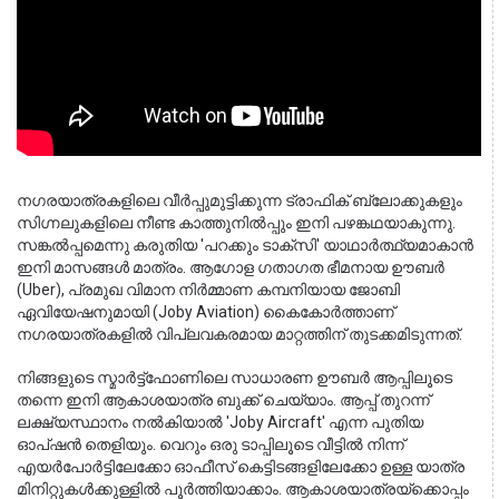
നഗരയാത്രകളിലെ വീർപ്പുമുട്ടിക്കുന്ന ട്രാഫിക് ബ്ലോക്കുകളും 
സിഗ്നലുകളിലെ നീണ്ട കാത്തുനിൽപ്പും ഇനി പഴങ്കഥയാകുന്നു. 
സങ്കൽപ്പമെന്നു കരുതിയ 'പറക്കും ടാക്സി' യാഥാർത്ഥ്യമാകാൻ 
ഇനി മാസങ്ങൾ മാത്രം. ആഗോള ഗതാഗത ഭീമനായ ഊബർ 
(Uber), പ്രമുഖ വിമാന നിർമ്മാണ കമ്പനിയായ ജോബി 
ഏവിയേഷനുമായി (Joby Aviation) കൈകോർത്താണ് 
നഗരയാത്രകളിൽ വിപ്ലവകരമായ മാറ്റത്തിന് തുടക്കമിടുന്നത്.
നിങ്ങളുടെ സ്മാർട്ട്‌ഫോണിലെ സാധാരണ ഊബർ ആപ്പിലൂടെ
തന്നെ ഇനി ആകാശയാത്ര ബുക്ക് ചെയ്യാം. ആപ്പ് തുറന്ന്
ലക്ഷ്യസ്ഥാനം നൽകിയാൽ 'Joby Aircraft' എന്ന പുതിയ
ഓപ്ഷൻ തെളിയും. വെറും ഒരു ടാപ്പിലൂടെ വീട്ടിൽ നിന്ന്
എയർപോർട്ടിലേക്കോ ഓഫീസ് കെട്ടിടങ്ങളിലേക്കോ ഉള്ള യാത്ര
മിനിറ്റുകൾക്കുള്ളിൽ പൂർത്തിയാക്കാം. ആകാശയാത്രയ്ക്കൊപ്പം