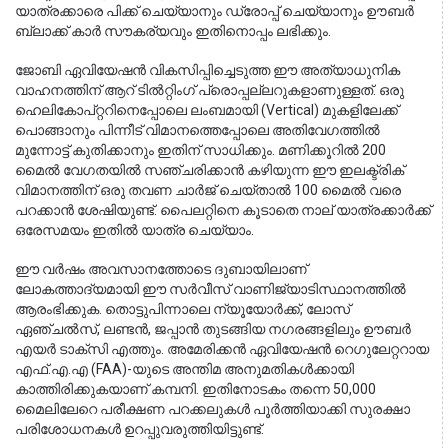
യാത്രക്കാരെ പിക്ക് ചെയ്യാനും ഡ്രോപ്പ് ചെയ്യാനും ഊബർ
ബ്ലാക്ക് കാർ സൗകര്യവും ഇതിനൊപ്പം ലഭിക്കും.
ജോബി ഏവിയേഷൻ വികസിപ്പിച്ചെടുത്ത ഈ അത്യാധുനിക 
വാഹനത്തിന് ആറ് ടിൽറ്റിംഗ് പ്രൊപ്പല്ലറുകളാണുള്ളത്. ഒരു 
ഹെലികോപ്റ്ററിനെപ്പോലെ ലംബമായി (Vertical) മുകളിലേക്ക് 
പൊങ്ങാനും പിന്നീട് വിമാനത്തെപ്പോലെ അതിവേഗത്തിൽ 
മുന്നോട്ട് കുതിക്കാനും ഇതിന് സാധിക്കും. മണിക്കൂറിൽ 200 
മൈൽ വേഗതയിൽ സഞ്ചരിക്കാൻ കഴിയുന്ന ഈ ഇലക്ട്രിക് 
വിമാനത്തിന് ഒരു തവണ ചാർജ് ചെയ്താൽ 100 മൈൽ വരെ 
പറക്കാൻ ശേഷിയുണ്ട്. പൈലറ്റിനെ കൂടാതെ നാല് യാത്രക്കാർക്ക് 
ഒരേസമയം ഇതിൽ യാത്ര ചെയ്യാം.
ഈ വർഷം അവസാനത്തോടെ ദുബായിലാണ് 
ലോകത്താദ്യമായി ഈ സർവീസ് വാണിജ്യാടിസ്ഥാനത്തിൽ 
ആരംഭിക്കുക. തൊട്ടുപിന്നാലെ ന്യൂയോർക്ക്, ലോസ് 
ഏഞ്ചൽസ്, ലണ്ടൻ, ജപ്പാൻ തുടങ്ങിയ നഗരങ്ങളിലും ഊബർ 
എയർ ടാക്സി എത്തും. അമേരിക്കൻ ഏവിയേഷൻ റെഗുലേറ്ററായ 
എഫ്.എ.എ (FAA)-യുടെ അന്തിമ അനുമതികൾക്കായി 
കാത്തിരിക്കുകയാണ് കമ്പനി. ഇതിനോടകം തന്നെ 50,000 
മൈലിലേറെ പരീക്ഷണ പറക്കലുകൾ പൂർത്തിയാക്കി സുരക്ഷാ 
പരിശോധനകൾ ഉറപ്പുവരുത്തിയിട്ടുണ്ട്.