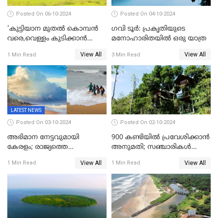
Posted On 06-10-2024
Posted On 04-10-2024
'കുട്ടിയാന മുതല്‍ കൊമ്പന്‍
ഗവി ടൂർ: പ്രകൃതിയുടെ
വരെ,വെള്ളം കുടിക്കാന്‍
മനോഹാരിതയിൽ ഒരു യാത്ര
കൂട്ടമായി കാട്ടാനകള്‍';
View All
View All
1 Min Read
3 Min Read
ആനക്കുളത്തെ
ആനക്കാഴ്ചകള്‍
LATEST NEWS
Posted On 03-10-2024
Posted On 02-10-2024
അഭിമാന നേട്ടവുമായി
900 കണ്ടിയിൽ പ്രവേശിക്കാൻ
കേരളം; രാജ്യത്തെ
അനുമതി; സഞ്ചാരികൾ
ബീച്ചുകളില്‍ ഏറ്റവും കുറവ്
അറിഞ്ഞിരിക്കേണ്ട
View All
View All
1 Min Read
1 Min Read
മലിന ജലം കേരളത്തില്‍;
കാര്യങ്ങൾ
തീരദേശ ജല ഗുണനിലവാര
സൂചികയില്‍ ഒന്നാമത്