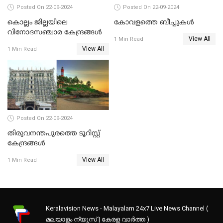
Posted On 22-09-2024
Posted On 22-09-2024
കൊല്ലം ജില്ലയിലെ
കോവളത്തെ ബീച്ചുകൾ
വിനോദസഞ്ചാര കേന്ദ്രങ്ങൾ
View All
1 Min Read
View All
1 Min Read
Posted On 22-09-2024
തിരുവനന്തപുരത്തെ ടൂറിസ്റ്റ്
കേന്ദ്രങ്ങൾ
View All
1 Min Read
Keralavision News - Malayalam 24x7 Live News Channel (
മലയാളം ന്യൂസ് | കേരള വാർത്ത )