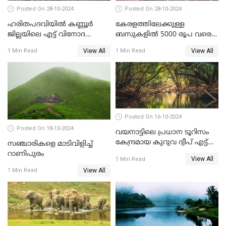
Posted On 28-10-2024
Posted On 28-10-2024
ഹരിതപദവിയിൽ കണ്ണൂർ
കേരളത്തിലേക്കുള്ള
ജില്ലയിലെ എട്ട്‌ വിനോദ
ബസുകളിൽ 5000 രൂപ വരെ
സഞ്ചാരകേന്ദ്രങ്ങൾ
നിരക്ക്? പരാതിപ്പെടാൻ
View All
View All
1 Min Read
1 Min Read
ഹെൽപ്പ് ലൈൻ നമ്പർ
Posted On 16-10-2024
Posted On 18-10-2024
വയനാട്ടിലെ പ്രധാന ടൂറിസം
കേന്ദ്രമായ കുറുവ ദ്വീപ് എട്ട്
സഞ്ചാരികളെ മാടിവിളിച്ച്
മാസങ്ങള്‍ക്ക് ശേഷം വീണ്ടും
റാണിപുരം
View All
1 Min Read
തുറന്നു
View All
1 Min Read