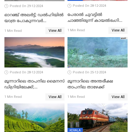
Posted On 28-12-2024
Posted On 29-12-2024
പേരാൽ ചുവട്ടിൽ
ഓറഞ്ച് അലര്‍ട്ട്; ഡല്‍ഹിയില്‍
ചാഞ്ഞിരുന്ന് കായൽഭംഗി
യാത്ര പോകുന്നവര്‍
ആസ്വദിക്കാം, നാന്തിരിക്കൽ
ശ്രദ്ധിക്കുക
View All
1 Min Read
View All
1 Min Read
കടവ് 31 ന് തുറക്കും
Posted On 28-12-2024
Posted On 25-12-2024
മൂന്നാറിലെ താപനില മൈനസ്
മൂന്നാറിലെ അന്തരീക്ഷ
ഡിഗ്രിയിലേക്ക്;
താപനില താഴേക്ക്
വിനോദസഞ്ചാരികളുടെ
View All
View All
1 Min Read
1 Min Read
എണ്ണം വര്‍ധിച്ചു
KERALA