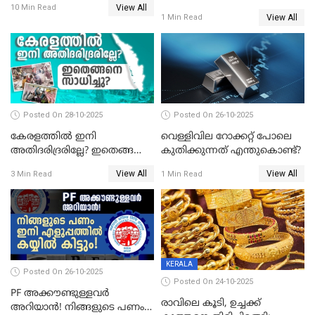
View All
സ്വർണവില പവന് കുറഞ്ഞത്
10 Min Read
യോജനയെക്കുറിച്ച്
View All
1 Min Read
1800 രൂപ
അറിയേണ്ടതെല്ലാം
Posted On 28-10-2025
Posted On 26-10-2025
കേരളത്തിൽ ഇനി
വെള്ളിവില റോക്കറ്റ് പോലെ
അതിദരിദ്രരില്ലേ? ഇതെങ്ങനെ
കുതിക്കുന്നത് എന്തുകൊണ്ട്?
സാധിച്ചു? | INDIA'S FIRST
View All
View All
3 Min Read
1 Min Read
STATE FREE FROM EXTREME
POVERTY
KERALA
Posted On 26-10-2025
Posted On 24-10-2025
PF അക്കൗണ്ടുള്ളവർ
രാവിലെ കൂടി, ഉച്ചക്ക്
അറിയാൻ! നിങ്ങളുടെ പണം