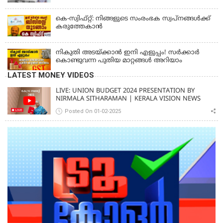
പരാതികൾക്ക് ഉടൻ പരിഹാരം
കെ-സ്വിഫ്റ്റ്: നിങ്ങളുടെ സംരംഭക സ്വപ്നങ്ങൾക്ക്
കരുത്തേകാൻ
നികുതി അടയ്ക്കാൻ ഇനി എളുപ്പം! സർക്കാർ
കൊണ്ടുവന്ന പുതിയ മാറ്റങ്ങൾ അറിയാം
LATEST MONEY VIDEOS
LIVE: UNION BUDGET 2024 PRESENTATION BY
NIRMALA SITHARAMAN | KERALA VISION NEWS
Posted On 01-02-2025