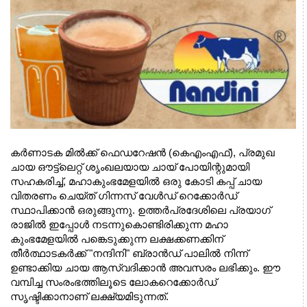
കർണാടക മിൽക്ക് ഫെഡറേഷൻ (കെഎംഎഫ്), പ്രമുഖ 
ചായ ഔട്ട്‌ലെറ്റ് ശൃംഖലയായ ചായ് പോയിന്റുമായി 
സഹകരിച്ച്, മഹാകുംഭമേളയിൽ ഒരു കോടി കപ്പ് ചായ 
വിതരണം ചെയ്ത് ഗിന്നസ് വേൾഡ് റെക്കോർഡ് 
സ്ഥാപിക്കാൻ ഒരുങ്ങുന്നു. ഉത്തർപ്രദേശിലെ പ്രയാഗ് 
രാജിൽ ഇപ്പോൾ നടന്നുകൊണ്ടിരിക്കുന്ന മഹാ 
കുംഭമേളയിൽ പങ്കെടുക്കുന്ന ലക്ഷക്കണക്കിന് 
തീർത്ഥാടകർക്ക് "നന്ദിനി" ബ്രാൻഡ് പാലിൽ നിന്ന് 
ഉണ്ടാക്കിയ ചായ ആസ്വദിക്കാൻ അവസരം ലഭിക്കും. ഈ 
വമ്പിച്ച സംരംഭത്തിലൂടെ ലോകറെക്കോർഡ് 
സൃഷ്ടിക്കാനാണ് ലക്ഷ്യമിടുന്നത്.