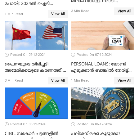
മിലാഫ് കോള; സൗദി
പോയി; 2024ൽ ഐടി
അറേബ്യയുടെ ഈന്തപ്പഴ
മേഖലയിൽ സംഭവിച്ചത്
View All
3 Min Read
കോളയേക്കുറിച്ച് അറിയാം
View All
1 Min Read
Posted On 07-12-2024
Posted On 07-12-2024
ചൈനയുടെ തിരിച്ചടി
PERSONAL LOANS: ലോൺ
അമേരിക്കയുടെ കരണത്ത്;
എടുക്കാൻ ബാങ്കിൽ നേരിട്ട്
നഷ്ടം 3 ബില്ല്യൺ ഡോളർ
പോകണോ? ഓൺലൈൻ വഴി
View All
View All
3 Min Read
1 Min Read
ചെയ്തുകൂടേ?
Posted On 06-12-2024
Posted On 06-12-2024
CIBIL സ്കോർ ചട്ടങ്ങളിൽ
പലിശനിരക്ക് കൂടുമോ?