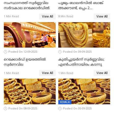
സംസ്ഥാനത്ത് സ്വര്‍ണ്ണവില
പൂജ്യം ബാലൻസിൽ ബാങ്ക്
സർവകാല റെക്കോർഡിൽ
അക്കൗണ്ട്, ഒപ്പം 2
ലക്ഷത്തിന്റെ ഇൻഷുറൻസും!
View All
View All
1 Min Read
8 Min Read
ജൻ ധൻ നേട്ടങ്ങൾ അറിയാം
Posted On 12-09-2025
Posted On 09-09-2025
റെക്കോര്‍ഡ് ഉയരത്തിൽ
കുതിച്ചുയർന്ന് സ്വർണ്ണവില;
സ്വര്‍ണവില
എണ്‍പതിനായിരം കടന്നു
View All
View All
1 Min Read
1 Min Read
KERALA
Posted On 08-09-2025
Posted On 05-09-2025