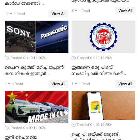
മുതൽ ഇന്ത്യയിൽ പുതിയ
കാർഡ് വേണോ?
തൊഴിൽ അവസരങ്ങൾ
അപേക്ഷിക്കുന്നത്
View All
3 Min Read
View All
12 Min Read
എങ്ങനെയാണെന്ന് നോക്കാം
Posted On 10-12-2024
Posted On 10-12-2024
ചൈന കുത്തി മറിച്ച ജപ്പാൻ
ഇങ്ങനെ ഒരു പിഴവ്
കമ്പനികൾ ഇന്ത്യൻ
സംഭവിച്ചാൽ നിങ്ങൾക്ക്
ഇലക്ട്രോണിക്സ് വിപണിയിൽ
പിഎഫ് പെൻഷൻ ലഭിക്കില്ല
View All
View All
1 Min Read
1 Min Read
വീണ്ടും മുന്നിൽ
Posted On 09-12-2024
Posted On 09-12-2024
ഐ പി ഒയ്ക്ക് ഒരുങ്ങി
ഇനി ചൈനയെ