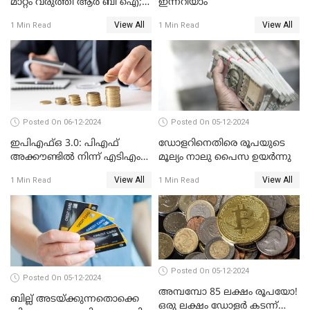
മാറ്റം വരുത്തി ആർ ബി ഐ;
ഇന്നറിയാം
ക്രെഡിറ്റ് കാർഡുള്ളവരും
View All
View All
1 Min Read
1 Min Read
ലോൺ എടുത്തവരും
അറിഞ്ഞിരിക്കേണ്ട
കാര്യങ്ങൾ
Posted On 06-12-2024
Posted On 05-12-2024
ഇപിഎഫ്ഒ 3.0: പിഎഫ്
ഡോളറിനെതിരെ രൂപയുടെ
അക്കൗണ്ടിൽ നിന്ന് എടിഎം
മൂല്യം നാലു പൈസ ഉയര്‍ന്നു
പോലെ പണം പിൻവലിക്കാം
View All
View All
1 Min Read
1 Min Read
Posted On 05-12-2024
Posted On 05-12-2024
അമ്പമ്പോ 85 ലക്ഷം രൂപയോ!
ബില്ല് അടയ്ക്കുന്നതൊക്കെ
ഒരു ലക്ഷം ഡോളർ കടന്ന്