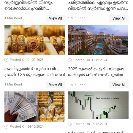
സ്വർണ്ണവിലയിൽ വീണ്ടും
ചരിത്രത്തിലെ ഏറ്റവും ഉയർന്ന
റെക്കോർഡ്; ഗ്രാമിന്
വിലയിൽ സ്വർണം; ഇന്ന് പവന്
പതിനായിരത്തിനരികെ,15
കൂടിയത് 560 രൂപ
View All
View All
1 Min Read
1 Min Read
രൂപ മാത്രം കുറവ്
Posted On 01-09-2025
Posted On 30-12-2024
കുതിച്ചുയർന്ന് സ്വർണ വില;
2025 മുതൽ ഐ ടി സിയുടെ
ഗ്രാമിന് 85 രൂപയുടെ വർധനവ്
ഹോട്ടൽ ബിസിനസ് പുതിയ
കമ്പനിക്ക് കീഴിൽ; ഓഹരി
View All
1 Min Read
View All
1 Min Read
ഉടമകൾ അറിയേണ്ട
കാര്യങ്ങൾ
Posted On 18-12-2024
Posted On 24-12-2024