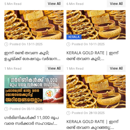
കാർഡ് ഉപയോക്താക്കൾ
ഉപയോഗങ്ങൾ
View All
View All
5 Min Read
6 Min Read
ശ്രദ്ധിക്കുക!
എന്തൊക്കെയാണെന്ന്
നോക്കാം
KERALA
Posted On 13-11-2025
Posted On 10-11-2025
ഇന്ന് രണ്ട് തവണ കൂടി;
KERALA GOLD RATE | ഇന്ന്
ഉച്ചയ്ക്ക് ശേഷവും വർദ്ധനവ്;
രണ്ട് തവണ കൂടി;
സംസ്ഥാനത്ത്
സ്വർണവിലയിൽ കുതിപ്പ്
View All
View All
1 Min Read
1 Min Read
സ്വർണവിലയിൽ കുതിപ്പ്
Posted On 05-11-2025
Posted On 28-10-2025
ഗർഭിണികൾക്ക് 11,000 രൂപ
KERALA GOLD RATE | ഇന്ന്
വരെ സർക്കാർ സഹായം!
രണ്ട് തവണ കുറഞ്ഞു;
പ്രധാനമന്ത്രി മാതൃ വന്ദന