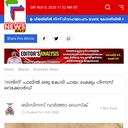
SAT AUG 8, 2026 11:52 AM IST
വിജയ്‌യിൽ നിന്ന് വിവാഹമോചനം വേണ്ട; കോടതിയിൽ നിലപാ
Share this Article
Home
Money
Business News
‘നന്ദിനി’ പാലിൽ ഒരു കോടി ചായ; ലക്ഷ്യം ഗിന്നസ്
റെക്കോർഡ്
ബിസിനസ് വാർത്താ ഡെസ്ക്
1 Min Read
Posted On 15-01-2025