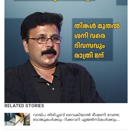
RELATED STORIES
വായ്പ തിരിച്ചടവ് വൈകിയാൽ ഭീഷണി വേണ്ട;
ബാങ്കുകൾക്കും റിക്കവറി ഏജൻസികൾക്കും
കർശന നിയന്ത്രണങ്ങളുമായി ആർ ബി ഐ;
ഇഎംഐ മുടങ്ങിയാല്‍ സ്മാര്‍ട്ട് ഫോണ്‍ ലോക്ക്