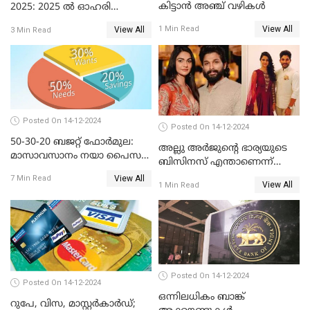
കിട്ടാൻ അഞ്ച് വഴികൾ
2025: 2025 ൽ ഓഹരി
വിപണിയിലെ അവധി
View All
1 Min Read
View All
3 Min Read
ദിനങ്ങൾ
Posted On 14-12-2024
Posted On 14-12-2024
50-30-20 ബജറ്റ് ഫോർമുല:
അല്ലു അർജുൻ്റെ ഭാര്യയുടെ
മാസാവസാനം നയാ പൈസ
ബിസിനസ് എന്താണെന്ന്
ഇല്ലെന്ന് പറയേണ്ടി വരില്ല
അറിയാമോ?
View All
7 Min Read
View All
1 Min Read
Posted On 14-12-2024
Posted On 14-12-2024
ഒന്നിലധികം ബാങ്ക്
റുപേ, വിസ, മാസ്റ്റർകാർഡ്;