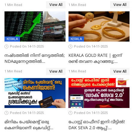
ഉയർന്നനിരക്കിൽ
രണ്ടാം പാദത്തില്‍ ജിഡിപി 8.2
View All
View All
1 Min Read
1 Min Read
ശതമാനമായി; പ്രചോദനം
നൽകുന്നുവെന്ന് മോദി
KERALA
KERALA
Posted On 14-11-2025
Posted On 14-11-2025
നഷ്ടത്തിൽ നിന്ന് നേട്ടത്തിൽ;
KERALA GOLD RATE | ഇന്ന്
NDAമുന്നേറ്റത്തിൽ
രണ്ട് തവണ കുറഞ്ഞു;
ഓഹരിവിപണിയിലും കുതിപ്പ്
സ്വർണവിലയിൽ ഇടിവ്
View All
View All
1 Min Read
1 Min Read
Posted On 14-11-2025
Posted On 14-11-2025
മിനിമം പേയ്മെന്റ് ഒരു
പോസ്റ്റ് ഓഫീസ് ഇനി വീട്ടിൽ!
കെണിയാണ്! ക്രെഡിറ്റ്
DAK SEVA 2.0 ആപ്പ്: