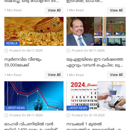
തകര്‍ച്ച; ഒരു ഡോളറിന് 84
ഇടിവിൽ; ഓഹരി
രൂപ 4 പൈസയാണ്ഇന്നത്തെ
വിപണിയിലും കനത്ത ഇടിവ്,
View All
View All
1 Min Read
1 Min Read
വിനിമയ മൂല്യം
സെന്‍സെക്‌സ് 80,000ല്‍
താഴെ
KERALA
Posted On 06-11-2024
Posted On 04-11-2024
സ്വര്‍ണവില വീണ്ടും
യുഎഇയിലെ ഈ വർഷത്തെ
59,000ലേക്ക്
ഏറ്റവും വമ്പൻ ഐപിഒ; ലുലു
ഐപിഒയ്ക്ക് നാളെ
View All
View All
1 Min Read
1 Min Read
സമാപനം,വൻ ഡിമാൻഡ്;
വിൽപന 30
ശതമാനത്തിലേക്ക് ഉയർത്തി
LATEST NEWS
LATEST NEWS
Posted On 04-11-2024
Posted On 31-10-2024
ഓഹരി വിപണിയിൽ വൻ
നവംബർ 1 മുതൽ