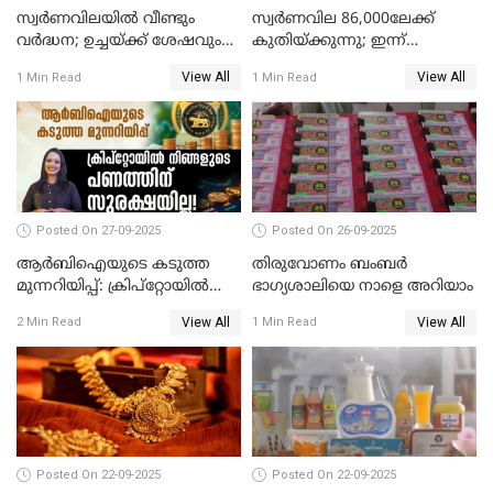
സ്വർണവിലയിൽ വീണ്ടും
സ്വര്‍ണവില 86,000ലേക്ക്
വർദ്ധന; ഉച്ചയ്ക്ക് ശേഷവും
കുതിയ്ക്കുന്നു; ഇന്ന്
കൂടി; മൂന്ന് ദിവസത്തിൽ
രണ്ടുതവണയായി കൂടിയത്
View All
View All
1 Min Read
1 Min Read
കൂടിയത് പവന് 2,760 രൂപ
1040 രൂപ
Posted On 27-09-2025
Posted On 26-09-2025
ആർബിഐയുടെ കടുത്ത
തിരുവോണം ബംബര്‍
മുന്നറിയിപ്പ്: ക്രിപ്റ്റോയിൽ
ഭാഗ്യശാലിയെ നാളെ അറിയാം
നിങ്ങളുടെ പണത്തിന്
View All
View All
2 Min Read
1 Min Read
സുരക്ഷയില്ല!
Posted On 22-09-2025
Posted On 22-09-2025