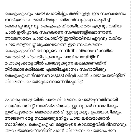
കെഎംഎഫും ചായ് പോയിന്റും തമ്മിലുള്ള ഈ സഹകരണം 
ഇന്ത്യയിലെ രണ്ട് പ്രമുഖ ബ്രാൻഡുകളെ ഒരുമിച്ച് 
കൊണ്ടുവരുന്നു. കെഎംഎഫ് രാജ്യത്തെ ഏറ്റവും വലിയ 
പാൽ ഉൽപ്പാദക സഹകരണ സംഘങ്ങളിലൊന്നാണ്, 
അതേസമയം ചായ് പോയിന്റ് ഇന്ത്യയിലെ ഏറ്റവും വലിയ 
ചായ ഔട്ട്‌ലെറ്റ് ശൃംഖലയാണ്. ഈ സഹകരണം 
കെഎംഎഫിന് തങ്ങളുടെ "നന്ദിനി" ബ്രാൻഡ് ദേശീയ 
തലത്തിൽ പ്രചരിപ്പിക്കാനും ചായ് പോയിന്റിന് 
മഹാകുംഭമേളയിൽ പങ്കെടുക്കുന്ന ലക്ഷക്കണക്കിന് 
തീർത്ഥാടകരിലേക്ക് എത്തിച്ചേരാനും സഹായിക്കും. 
കെഎംഎഫ് ദിവസേന 20,000 ലിറ്റർ പാൽ ചായ് പോയിന്റിന് 
വിതരണം ചെയ്യുമെന്നാണ് റിപ്പോർട്ട്.
മഹാകുംഭമേളയിൽ ചായ വിതരണം ചെയ്യുന്നതിനായി 
ചായ് പോയിന്റ് നാല് പ്രത്യേക സ്റ്റാളുകൾ സ്ഥാപിക്കും. 
ഇത് കൂടാതെ, മൊബൈൽ ടീ സ്റ്റാളുകളും ഉപയോഗിക്കും, 
അങ്ങനെ മേള സ്ഥലത്തുടനീളം ചായ ലഭ്യമാക്കാൻ 
സാധിക്കും. കെഎംഎഫ്, മേളയുടെ കാലയളവിൽ ദിവസവും 
ആവശ്യമായ "നന്ദിനി" പാൽ വിതരണം ചെയ്യും. ഈ 