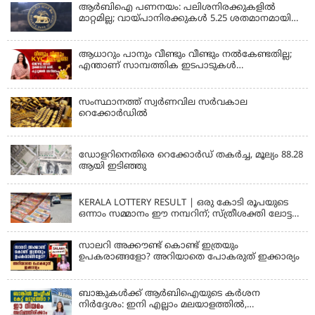
ആകുമോ? ആര്‍ബിഐയുടെ പുതിയ
ആർബിഐ പണനയം: പലിശനിരക്കുകളിൽ
നിര്‍ദേശങ്ങള്‍
മാറ്റമില്ല; വായ്പാനിരക്കുകൾ 5.25 ശതമാനമായി
തുടരും
ആധാറും പാനും വീണ്ടും വീണ്ടും നൽകേണ്ടതില്ല;
എന്താണ് സാമ്പത്തിക ഇടപാടുകൾ
എളുപ്പമാക്കുന്ന CKYC?
സംസ്ഥാനത്ത് സ്വര്‍ണവില സര്‍വകാല
റെക്കോര്‍ഡില്‍
KERALA
ഡോളറിനെതിരെ റെക്കോർഡ് തകർച്ച, മൂല്യം 88.28
ആയി ഇടിഞ്ഞു
KERALA
KERALA LOTTERY RESULT | ഒരു കോടി രൂപയുടെ
ഒന്നാം സമ്മാനം ഈ നമ്പറിന്; സ്ത്രീശക്തി ലോട്ടറി
ഫലം പ്രഖ്യാപിച്ചു | STHREE SAKTHI SS 482 LOTTERY
RESULT
സാലറി അക്കൗണ്ട് കൊണ്ട് ഇത്രയും
ഉപകരാങ്ങളോ? അറിയാതെ പോകരുത് ഇക്കാര്യം
ബാങ്കുകൾക്ക് ആർബിഐയുടെ കർശന
നിർദ്ദേശം: ഇനി എല്ലാം മലയാളത്തിൽ,