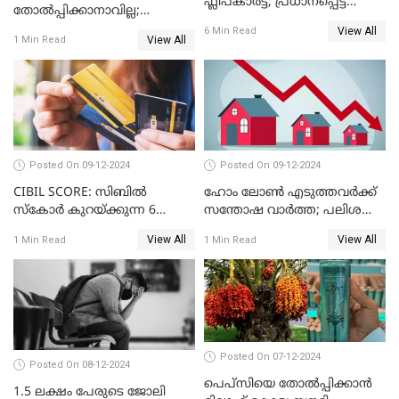
ഫ്ലിപ്കാർട്ട്; പ്രധാനപ്പെട്ട
തോൽപ്പിക്കാനാവില്ല;
കാര്യങ്ങൾ ഒറ്റനോട്ടത്തിൽ
യൂറോപ്പിനേയും
View All
6 Min Read
View All
1 Min Read
അമേരിക്കയേയും ഞെട്ടിച്ച്
ചൈനീസ് കാറുകൾ
Posted On 09-12-2024
Posted On 09-12-2024
CIBIL SCORE: സിബിൽ
ഹോം ലോൺ എടുത്തവർക്ക്
സ്കോർ കുറയ്ക്കുന്ന 6
സന്തോഷ വാർത്ത; പലിശ
കാര്യങ്ങൾ
നിരക്ക് കുറയാൻ പോകുന്നു
View All
View All
1 Min Read
1 Min Read
Posted On 07-12-2024
Posted On 08-12-2024
പെപ്സിയെ തോൽപ്പിക്കാൻ
1.5 ലക്ഷം പേരുടെ ജോലി