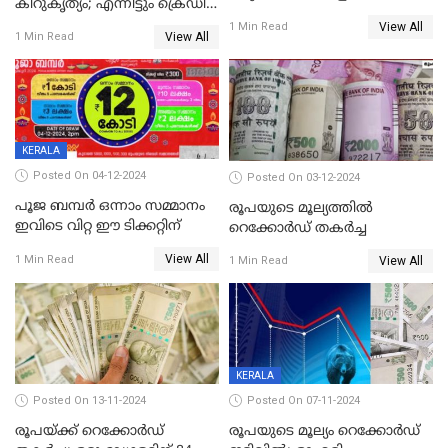
കിറുകൃത്യം; എന്നിട്ടും ക്രെഡിറ്റ്
ബിറ്റ്‌കോയിൻ മൂല്യം
സ്കോർ ( CIBIL SCORE)
View All
1 Min Read
View All
1 Min Read
കൂടുന്നില്ലേ? കാരണം ഇതാണ്
KERALA
Posted On 04-12-2024
Posted On 03-12-2024
പൂജ ബമ്പർ ഒന്നാം സമ്മാനം
രൂപയുടെ മൂല്യത്തില്‍
ഇവിടെ വിറ്റ ഈ ടിക്കറ്റിന്
റെക്കോര്‍ഡ് തകര്‍ച്ച
View All
1 Min Read
View All
1 Min Read
KERALA
Posted On 13-11-2024
Posted On 07-11-2024
രൂപയ്ക്ക് റെക്കോർഡ്
രൂപയുടെ മൂല്യം റെക്കോർഡ്