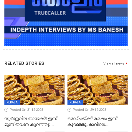
RELATED STORIES
View all news
KERALA
KERALA
Posted On 31-12-2025
Posted On 29-12-2025
സ്വർണ്ണവില താഴേക്ക്! ഇന്ന്
ഒരാഴ്ചയ്ക്ക് ശേഷം ഇന്ന്
മൂന്ന് തവണ കുറഞ്ഞു;
കുറഞ്ഞു, രാവിലെ
ആശ്വാസമായി ഇടിവ്
റെക്കോർഡ് വില, വൈകിട്ട്