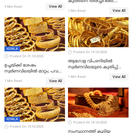
കുത്തനെ തിരിച്ചിറങ്ങി;
ഇനി എളുപ്പത്തിൽ കയ്യിൽ
View All
സ്വർണവില പവന് 800 രൂപ
3 Min Read
കിട്ടും!
View All
1 Min Read
കുറഞ്ഞു
KERALA
Posted On 19-10-2025
Posted On 21-10-2025
ആഗോള വിപണിയിൽ
ഉച്ചയ്ക്ക് ശേഷം
സ്വർണവിലയുടെ കുതിപ്പ്
സ്വർണവിലയിൽ മാറ്റം; പവന്
തുടരുന്നു
View All
1600 രൂപ കുറഞ്ഞു
1 Min Read
View All
1 Min Read
KERALA
Posted On 14-10-2025
Posted On 15-10-2025
സംസ്ഥാനത്ത് കൂടിയ