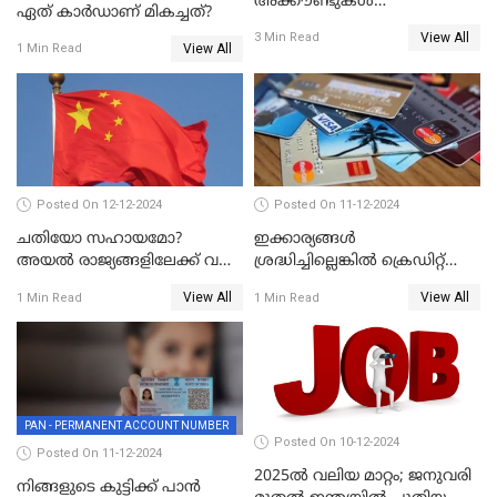
അക്കൗണ്ടുകൾ
ഏത് കാർഡാണ് മികച്ചത്?
നിയമവിരുദ്ധമാണോ? ആർ
View All
3 Min Read
ബി ഐ പറയുന്നത് എന്താണ്?
View All
1 Min Read
Posted On 12-12-2024
Posted On 11-12-2024
ചതിയോ സഹായമോ?
ഇക്കാര്യങ്ങൾ
അയൽ രാജ്യങ്ങളിലേക്ക് വൻ
ശ്രദ്ധിച്ചില്ലെങ്കിൽ ക്രെഡിറ്റ്
തോതിൽ പണം ഒഴുക്കി
കാർഡ് വലിയ അപകടകാരി
View All
View All
1 Min Read
1 Min Read
ചൈന
PAN - PERMANENT ACCOUNT NUMBER
Posted On 10-12-2024
Posted On 11-12-2024
2025ൽ വലിയ മാറ്റം; ജനുവരി
നിങ്ങളുടെ കുട്ടിക്ക് പാൻ