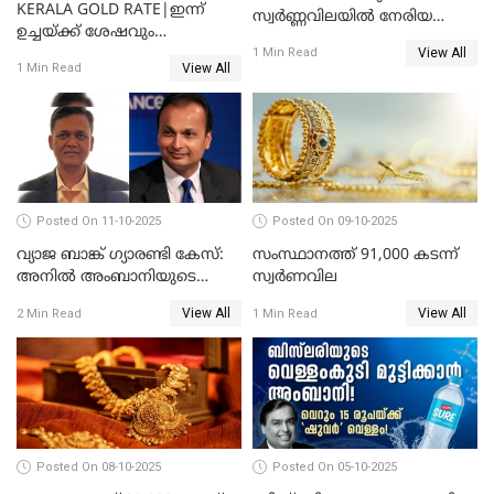
KERALA GOLD RATE|ഇന്ന്
സ്വർണ്ണവിലയിൽ നേരിയ
ഉച്ചയ്ക്ക് ശേഷവും
കുറവ്
View All
സ്വർണവിലയിൽ വർദ്ധനവ്;
1 Min Read
View All
1 Min Read
പവന് കൂടിയത് 400 രൂപ
Posted On 11-10-2025
Posted On 09-10-2025
വ്യാജ ബാങ്ക് ഗ്യാരണ്ടി കേസ്:
സംസ്ഥാനത്ത് 91,000 കടന്ന്
അനിൽ അംബാനിയുടെ
സ്വര്‍ണവില
റിലയൻസ് പവർ സിഎഫ്ഒ
View All
View All
2 Min Read
1 Min Read
അറസ്റ്റിൽ; ഇഡി അന്വേഷണം
വ്യാപിപ്പിക്കുന്നു
Posted On 08-10-2025
Posted On 05-10-2025