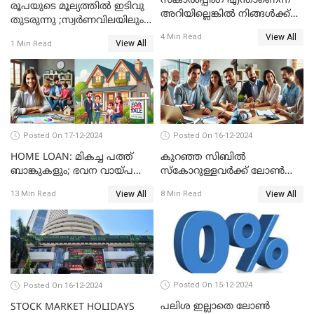
സ്കാൽപ്പിംഗ് എന്താണെന്ന്
രൂപയുടെ മൂല്യത്തില്‍ ഇടിവു
അറിയില്ലെങ്കിൽ നിങ്ങൾക്ക്
തുടരുന്നു ;സ്വര്‍ണവിലയിലും
ട്രേഡിംഗ് അറിയില്ല
കുറവ്
View All
4 Min Read
View All
1 Min Read
Posted On 17-12-2024
Posted On 16-12-2024
HOME LOAN: മികച്ച പത്ത്
കുറഞ്ഞ സിബിൽ
ബാങ്കുകളും; ഭവന വായ്പ
സ്കോറുള്ളവർക്ക് ലോൺ
പലിശ നിരക്കും
കിട്ടാൻ ചില എളുപ്പ വഴികൾ
View All
View All
13 Min Read
8 Min Read
Posted On 15-12-2024
Posted On 16-12-2024
പലിശ ഇല്ലാതെ ലോൺ
STOCK MARKET HOLIDAYS