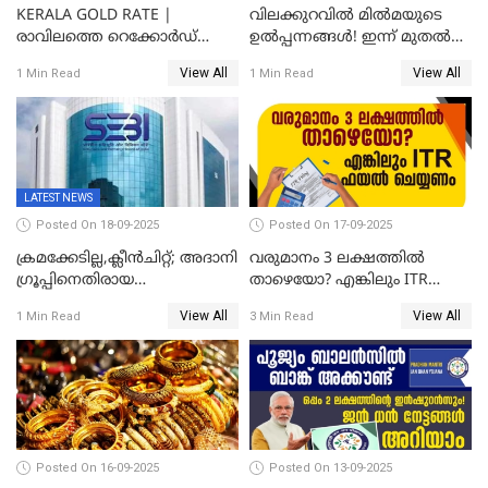
KERALA GOLD RATE |
വിലക്കുറവിൽ മിൽമയുടെ
രാവിലത്തെ റെക്കോർഡ്
ഉൽപ്പന്നങ്ങൾ! ഇന്ന് മുതൽ
ഉച്ചയ്ക്ക് തിരുത്തി; ഇന്ന് രണ്ട്
ജിഎസ്ടി ആനുകൂല്യം
View All
View All
1 Min Read
1 Min Read
തവണ കൂടി; പവൻ വില
ഉപഭോക്താക്കൾക്ക്
83,000 ലേക്ക്
LATEST NEWS
Posted On 18-09-2025
Posted On 17-09-2025
ക്രമക്കേടില്ല,ക്ലീൻചിറ്റ്; അദാനി
വരുമാനം 3 ലക്ഷത്തിൽ
​ഗ്രൂപ്പിനെതിരായ
താഴെയോ? എങ്കിലും ITR
ഹിൻഡൻബർഗ് റിപ്പോർട്ട്
ഫയൽ ചെയ്യണം
View All
View All
1 Min Read
3 Min Read
തള്ളി സെബി
Posted On 16-09-2025
Posted On 13-09-2025