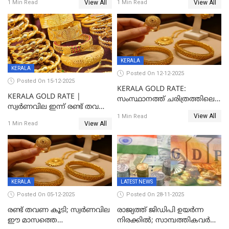
View All
View All
1 Min Read
1 Min Read
KERALA
KERALA
Posted On 12-12-2025
Posted On 15-12-2025
KERALA GOLD RATE:
KERALA GOLD RATE |
സംസ്ഥാനത്ത് ചരിത്രത്തിലെ
സ്വർണവില ഇന്ന് രണ്ട് തവണ
ഏറ്റവും വലിയ വിലയിൽ
View All
കൂടി, ഒരു ലക്ഷത്തിനരികിൽ;
1 Min Read
സ്വർണം; സർവ്വകാല
View All
1 Min Read
സർവകാല റെക്കോഡ്
റെക്കോർഡിൽ
KERALA
LATEST NEWS
Posted On 05-12-2025
Posted On 28-11-2025
രണ്ട് തവണ കൂടി; സ്വർണവില
രാജ്യത്ത് ജിഡിപി ഉയര്‍ന്ന
ഈ മാസത്തെ
നിരക്കില്‍; സാമ്പത്തികവർഷം