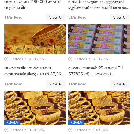
സംസ്ഥാനത്ത് 90,000 കടന്ന്
ബിസ്‌ലരിയുടെ വെള്ളംകുടി
സ്വര്‍ണവില
മുട്ടിക്കാൻ അംബാനി! വെറും
15 രൂപയ്ക്ക് 'ഷുവർ' വെള്ളം!
View All
View All
1 Min Read
3 Min Read
Posted On 04-10-2025
Posted On 04-10-2025
സ്വര്‍ണവില സര്‍വകാല
ഓണം ബമ്പർ: 25 കോടി TH
റെക്കോര്‍ഡില്‍; പവന് 87,560
577825-ന്; പാലക്കാട്
രൂപയിലെത്തി
റെക്കോർഡ് വിൽപ്പനയുമായി
View All
View All
1 Min Read
1 Min Read
മുന്നിൽ
KERALA
KERALA
Posted On 01-10-2025
Posted On 29-09-2025