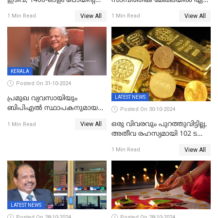
ഇടിവ്; 1400-ഓളം പോയിൻ്റ്
സാമ്പത്തിക മേഖലയിൽ ഏഴ്
ഇടിഞ്ഞ്
പ്രധാന മാറ്റങ്ങൾ; ട്രെയിൻ
View All
View All
1 Min Read
1 Min Read
സെൻസെക്സ്;രൂപയുടെ
ടിക്കറ്റ് ബുക്കിംഗ് മുതൽ
മൂല്യം വീണ്ടും റെക്കോര്‍ഡ്
എൽപിജി വരെ...
താഴ്ചയില്‍
KERALA
Posted On 31-10-2024
LATEST NEWS
പ്രമുഖ വ്യവസായിയും
ബിപിഎല്‍ സ്ഥാപകനുമായ
Posted On 30-10-2024
ടിപിജി നമ്പ്യാര്‍ അന്തരിച്ചു
ഒരു വിവരവും പുറത്തുവിട്ടില്ല,
View All
1 Min Read
അതീവ രഹസ്യമായി 102 ടൺ
സ്വർണ്ണം റിസർവ് ബാങ്ക്
View All
1 Min Read
ഇന്ത്യയിലേക്കെത്തിച്ചു
LATEST NEWS
Posted On 28-10-2024
Posted On 28-10-2024