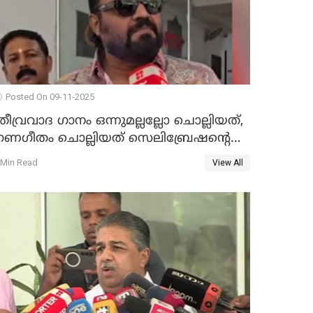
Posted On 09-11-2025
തീവ്രവാദ ഗാനം ഒന്നുമല്ലല്ലോ ചൊല്ലിയത്,
ഗണഗീതം ചൊല്ലിയത് സെലിബ്രേഷന്റെ
ഭാഗം'; സുരേഷ് ഗോപി WATCH VIDEO
 Min Read
View All