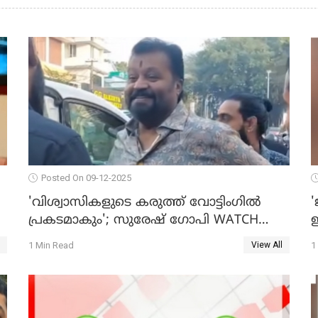
Posted On 09-12-2025
'വിശ്വാസികളുടെ കരുത്ത് വോട്ടിംഗില്‍
'
പ്രകടമാകും'; സുരേഷ് ഗോപി WATCH
ഇ
O
VIDEO
1 Min Read
1
View All