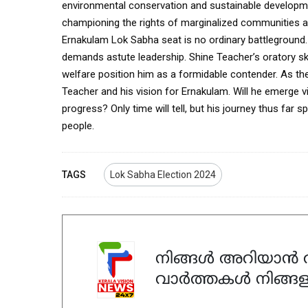
environmental conservation and sustainable developm
championing the rights of marginalized communities an
Ernakulam Lok Sabha seat is no ordinary battleground. W
demands astute leadership. Shine Teacher’s oratory ski
welfare position him as a formidable contender.
As the
Teacher and his vision for Ernakulam. Will he emerge 
progress? Only time will tell, but his journey thus fa
people.
TAGS
Lok Sabha Election 2024
നിങ്ങൾ അറിയാൻ ആ
വാർത്തകൾ നിങ്ങള