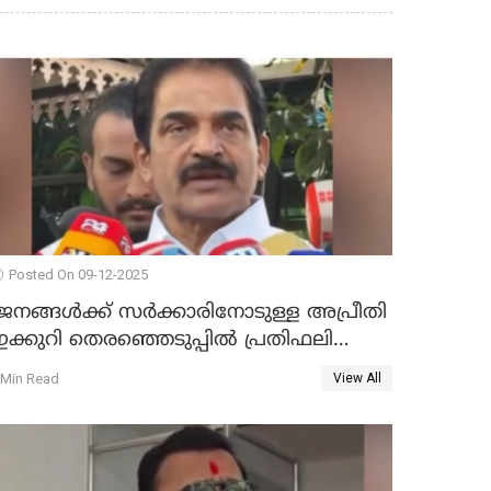
Posted On 09-12-2025
ജനങ്ങള്‍ക്ക് സര്‍ക്കാരിനോടുള്ള അപ്രീതി
ക്കുറി തെരഞ്ഞെടുപ്പില്‍ പ്രതിഫലിക്കും';
കെ.സി വേണുഗോപാല്‍ WATCH VIDEO
 Min Read
View All