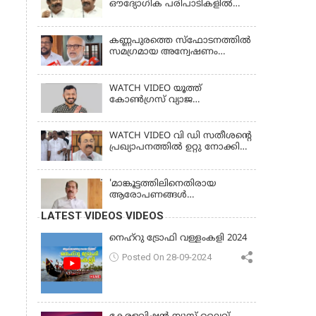
ഔദ്യോഗിക പരിപാടികളില്‍
പങ്കെടുക്കാന്‍ സമ്മതിക്കില്ല; സി
കൃഷ്ണകുമാര്‍
കണ്ണപുരത്തെ സ്‌ഫോടനത്തില്‍
സമഗ്രമായ അന്വേഷണം
വേണം; എം എ ബേബി
WATCH VIDEO യൂത്ത്
കോൺഗ്രസ് വ്യാജ
തിരിച്ചറിയൽ കാർഡ് കേസ്;
രാഹുൽ മാങ്കൂട്ടത്തിലിനെ
ചോദ്യം ചെയ്യും
WATCH VIDEO വി ഡി സതീശൻ്റെ
പ്രഖ്യാപനത്തിൽ ഉറ്റു നോക്കി
കേരളം
'മാങ്കൂട്ടത്തിലിനെതിരായ
ആരോപണങ്ങള്‍
ഗൗരവതരമാണ്, 'സ്ത്രീകളുടെ
LATEST VIDEOS VIDEOS
ആത്മാഭിമാനവും മാന്യതയും
സംരക്ഷിക്കും'
നെഹ്‌റു ട്രോഫി വള്ളംകളി 2024
Posted On 28-09-2024