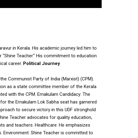
aravur in Kerala. His academic journey led him to
r “Shine Teacher.” His commitment to education
ical career.
Political Journey
 the Communist Party of India (Marxist) (CPM).
tion as a state committee member of the Kerala
ated with the CPM.
Ernakulam Candidacy: The
e for the Ernakulam Lok Sabha seat has garnered
approach to secure victory in this UDF stronghold
hine Teacher advocates for quality education,
ents and teachers.
Healthcare: He emphasizes
s.
Environment: Shine Teacher is committed to