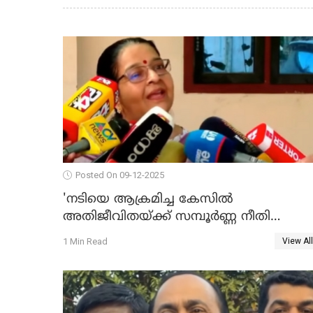
Posted On 09-12-2025
'നടിയെ ആക്രമിച്ച കേസില്‍
അതിജീവിതയ്ക്ക് സമ്പൂര്‍ണ്ണ നീതി
ലഭിച്ചില്ല'; ഉമ തോമസ് MLA WATCH VIDE
1 Min Read
View All