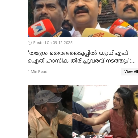
Posted On 09-12-2025
'തദ്ദേശ തെരഞ്ഞെടുപ്പില്‍ യുഡിഎഫ്
ഐതിഹാസിക തിരിച്ചുവരവ് നടത്തും';
വിഡി സതീശന്‍ WATCH VIDEO
1 Min Read
View All