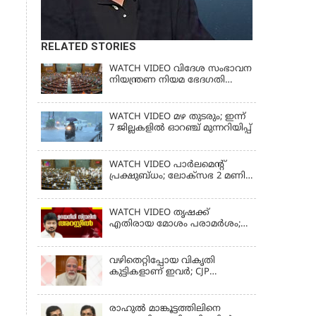
RELATED STORIES
WATCH VIDEO വിദേശ സംഭാവന
നിയന്ത്രണ നിയമ ഭേദഗതി
ബില്ലില്‍ ഇളവിന് തയ്യറായി
കേന്ദ്ര സര്‍ക്കാര്‍
WATCH VIDEO മഴ തുടരും; ഇന്ന്
7 ജില്ലകളിൽ ഓറഞ്ച് മുന്നറിയിപ്പ്
WATCH VIDEO പാർലമെൻ്റ്
പ്രക്ഷുബ്ധം; ലോക്സഭ 2 മണി
വരെ പിരിഞ്ഞു
WATCH VIDEO തൃഷക്ക്
എതിരായ മോശം പരാമര്‍ശം;
ഉദയനിധി സ്റ്റാലിൻ അറസ്റ്റിൽ
വഴിതെറ്റിപ്പോയ വികൃതി
കുട്ടികളാണ് ഇവര്‍; CJP
സമരത്തിനിടെയിലെ
അധിക്ഷേപ പരാമര്‍ശങ്ങളിൽ
മോദി
രാഹുല്‍ മാങ്കൂട്ടത്തിലിനെ