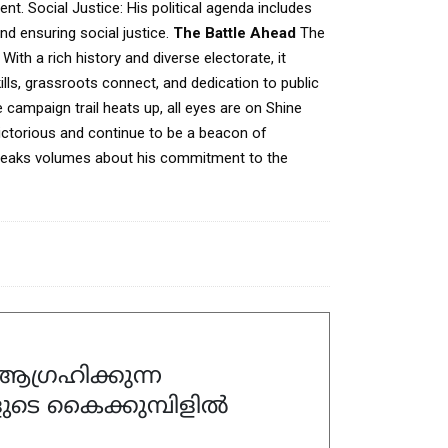
ent.
Social Justice: His political agenda includes
d ensuring social justice.
The Battle Ahead
The
ith a rich history and diverse electorate, it
lls, grassroots connect, and dedication to public
 campaign trail heats up, all eyes are on Shine
victorious and continue to be a beacon of
r speaks volumes about his commitment to the
ഗ്രഹിക്കുന്ന
ുടെ കൈക്കുമ്പിളിൽ