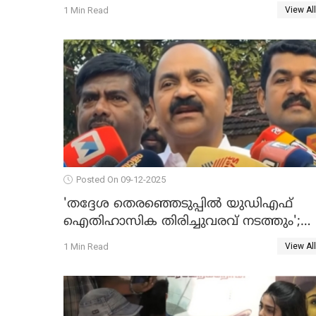
ലഭിച്ചില്ല'; ഉമ തോമസ് MLA WATCH VIDE
1 Min Read
View All
Posted On 09-12-2025
'തദ്ദേശ തെരഞ്ഞെടുപ്പില്‍ യുഡിഎഫ്
ഐതിഹാസിക തിരിച്ചുവരവ് നടത്തും';
വിഡി സതീശന്‍ WATCH VIDEO
1 Min Read
View All