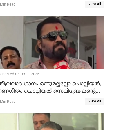
കെ.സി വേണുഗോപാല്‍ WATCH VIDEO
 Min Read
View All
Posted On 09-11-2025
തീവ്രവാദ ഗാനം ഒന്നുമല്ലല്ലോ ചൊല്ലിയത്,
ഗണഗീതം ചൊല്ലിയത് സെലിബ്രേഷന്റെ
ഭാഗം'; സുരേഷ് ഗോപി WATCH VIDEO
 Min Read
View All