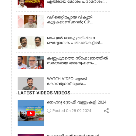
എതിരായ മോശം പരാമര്‍ശം;
ഉദയനിധി സ്റ്റാലിൻ അറസ്റ്റിൽ
വഴിതെറ്റിപ്പോയ വികൃതി
കുട്ടികളാണ് ഇവര്‍; CJP
സമരത്തിനിടെയിലെ
അധിക്ഷേപ പരാമര്‍ശങ്ങളിൽ
മോദി
രാഹുല്‍ മാങ്കൂട്ടത്തിലിനെ
ഔദ്യോഗിക പരിപാടികളില്‍
പങ്കെടുക്കാന്‍ സമ്മതിക്കില്ല; സി
കൃഷ്ണകുമാര്‍
കണ്ണപുരത്തെ സ്‌ഫോടനത്തില്‍
സമഗ്രമായ അന്വേഷണം
വേണം; എം എ ബേബി
WATCH VIDEO യൂത്ത്
കോൺഗ്രസ് വ്യാജ
തിരിച്ചറിയൽ കാർഡ് കേസ്;
LATEST VIDEOS VIDEOS
രാഹുൽ മാങ്കൂട്ടത്തിലിനെ
ചോദ്യം ചെയ്യും
നെഹ്‌റു ട്രോഫി വള്ളംകളി 2024
Posted On 28-09-2024