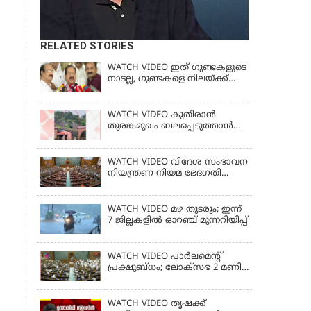
RELATED STORIES
WATCH VIDEO ഇത് ഗുണ്ടകളുടെ
നാടല്ല, ഗുണ്ടകളെ നിലയ്ക്ക്
നിര്‍ത്തും | RAMESH
CHENNITHALA
WATCH VIDEO കുതിരാൻ
തുരങ്കമുഖം ബലപ്പെടുത്താൻ
ശുപാർശ ചെയ്യുമെന്ന് വിദഗ്ധ
സമിതി
WATCH VIDEO വിദേശ സംഭാവന
നിയന്ത്രണ നിയമ ഭേദഗതി
ബില്ലില്‍ ഇളവിന് തയ്യറായി
കേന്ദ്ര സര്‍ക്കാര്‍
WATCH VIDEO മഴ തുടരും; ഇന്ന്
7 ജില്ലകളിൽ ഓറഞ്ച് മുന്നറിയിപ്പ്
WATCH VIDEO പാർലമെൻ്റ്
പ്രക്ഷുബ്ധം; ലോക്സഭ 2 മണി
വരെ പിരിഞ്ഞു
WATCH VIDEO തൃഷക്ക്