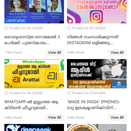
LATEST NEWS
Posted On 06-10-2025
Posted On 04-10-2025
വൈദ്യശാസ്ത്ര നൊബേൽ 3
നിങ്ങൾ സംസാരിക്കുന്നത്
പേർക്ക്; പുരസ്കാരം
INSTAGRAM ഒളിഞ്ഞു
രോഗപ്രതിരോധശേഷിയുമായി
കേൾക്കുന്നുണ്ടോ? സത്യം
View All
View All
1 Min Read
4 Min Read
ബന്ധപ്പെട്ട ഗവേഷണത്തിന്
ഇതാണ്!
Posted On 04-10-2025
Posted On 27-09-2025
WHATSAPP-ൽ ഇല്ലാത്ത ആ
'MADE IN INDIA' IPHONES:
കിടിലൻ ഫീച്ചറുമായി
ടാറ്റ ഇലക്ട്രോണിക്സിന്
'അരട്ടൈ'
റെക്കോർഡ് വരുമാനക്കുതിപ്പ്
View All
View All
3 Min Read
2 Min Read