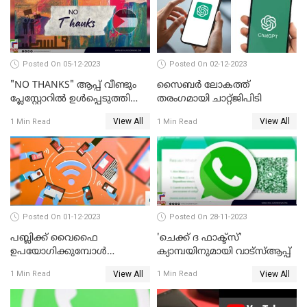
Posted On 05-12-2023
Posted On 02-12-2023
"NO THANKS" ആപ്പ് വീണ്ടും
സൈബര്‍ ലോകത്ത്
പ്ലേസ്റ്റോറില്‍ ഉള്‍പ്പെടുത്തി
തരംഗമായി ചാറ്റ്ജിപിടി
GOOGLE
View All
View All
1 Min Read
1 Min Read
Posted On 01-12-2023
Posted On 28-11-2023
പബ്ലിക്ക് വൈഫൈ
'ചെക്ക് ദ ഫാക്ട്‌സ്'
ഉപയോഗിക്കുമ്പോള്‍
ക്യാമ്പയിനുമായി വാട്സ്ആപ്പ്
ശ്രദ്ധിക്കുക; മുന്നറിയിപ്പുമായി
View All
View All
1 Min Read
1 Min Read
പൊലീസ്