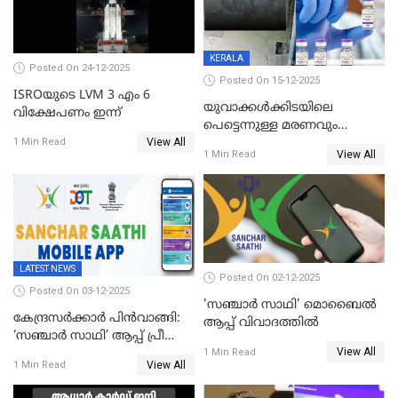
KERALA
Posted On 24-12-2025
Posted On 15-12-2025
ISROയുടെ LVM 3 എം 6
യുവാക്കൾക്കിടയിലെ
വിക്ഷേപണം ഇന്ന്
പെട്ടെന്നുള്ള മരണവും
View All
കോവിഡ് വാക്‌സിനേഷനും;
1 Min Read
View All
1 Min Read
എയിംസ് നടത്തിയ പഠനം
പുറത്ത്; ഐസിഎംആർ
റിപ്പോർട്ട്
LATEST NEWS
Posted On 02-12-2025
Posted On 03-12-2025
'സഞ്ചാർ സാഥി' മൊബൈല്‍
കേന്ദ്രസർക്കാർ പിൻവാങ്ങി:
ആപ്പ് വിവാദത്തില്‍
‘സഞ്ചാർ സാഥി’ ആപ്പ് പ്രീ
View All
ഇൻസ്റ്റാൾ ചെയ്യാനുള്ള
1 Min Read
View All
1 Min Read
ഉത്തരവ് പിൻവലിച്ചു