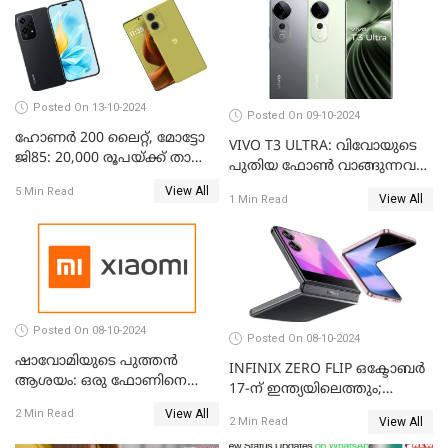
എയര്‍ടെല്‍
Posted On 13-10-2024
Posted On 09-10-2024
ഹോണർ 200 ലൈറ്റ്, മോട്ടോ
VIVO T3 ULTRA: വിവോയുടെ
ജി85: 20,000 രൂപയ്ക്ക് താഴെ
പുതിയ ഫോൺ വാങ്ങുന്നവർ
വില വരുന്ന മികച്ച ഫോൺ
അറിയാൻ
View All
5 Min Read
ഏതാണ്?
View All
1 Min Read
Posted On 08-10-2024
Posted On 08-10-2024
ഷാവോമിയുടെ പുത്തൻ
INFINIX ZERO FLIP ഒക്ടോബർ
ആശയം: ഒരു ഫോണിനെ
17-ന് ഇന്ത്യയിലെത്തും;
രണ്ടാക്കി മാറ്റാം
അറിഞ്ഞിരിക്കേണ്ട
View All
2 Min Read
View All
2 Min Read
കാര്യങ്ങൾ