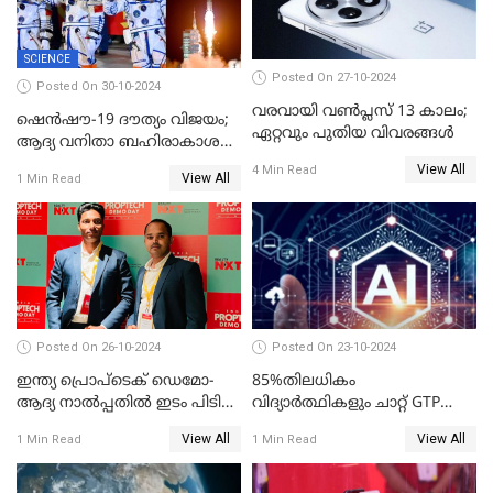
SCIENCE
Posted On 27-10-2024
Posted On 30-10-2024
വരവായി വൺപ്ലസ് 13 കാലം;
ഷെന്‍ഷൗ-19 ദൗത്യം വിജയം;
ഏറ്റവും പുതിയ വിവരങ്ങൾ
ആദ്യ വനിതാ ബഹിരാകാശ
എഞ്ചിനീയർ ഉൾപ്പെടെ മൂന്നു
View All
4 Min Read
View All
1 Min Read
പേർ ടിയാൻഗോങിൽ
Posted On 26-10-2024
Posted On 23-10-2024
ഇന്ത്യ പ്രൊപ്ടെക് ഡെമോ-
85%തിലധികം
ആദ്യ നാല്‍പ്പതില്‍ ഇടം പിടിച്ച്
വിദ്യാര്‍ത്ഥികളും ചാറ്റ് GTP
കെഎസ്യുഎം സ്റ്റാര്‍ട്ടപ്പായ
പോലുള്ള AI ടൂളുകള്‍
View All
View All
1 Min Read
1 Min Read
തിത്തിത്താര
ഉപയോഗിക്കുന്നതായി
റിപ്പോര്‍ട്ട്