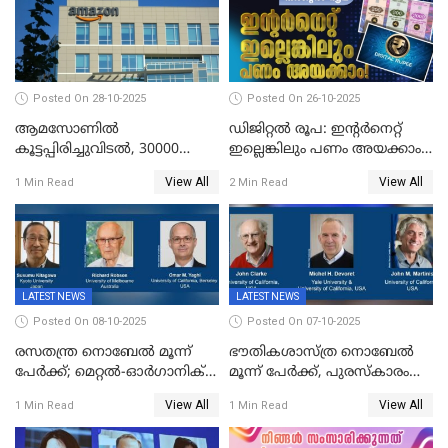
Posted On 28-10-2025
Posted On 26-10-2025
ആമസോണില്‍
ഡിജിറ്റൽ രൂപ: ഇന്റർനെറ്റ്
കൂട്ടപ്പിരിച്ചുവിടല്‍, 30000
ഇല്ലെങ്കിലും പണം അയക്കാം!
ജീവനക്കാരെ പിരിച്ചുവിടും
| DIGITAL RUPEE EXPLAINED
View All
View All
1 Min Read
2 Min Read
IN MALAYALAM
LATEST NEWS
LATEST NEWS
Posted On 08-10-2025
Posted On 07-10-2025
രസതന്ത്ര നൊബേല്‍ മൂന്ന്
ഭൗതികശാസ്ത്ര നൊബേല്‍
പേർക്ക്; മെറ്റൽ-ഓർഗാനിക്
മൂന്ന് പേർക്ക്, പുരസ്‌കാരം
ഫ്രെയിംവർക്കുകളുടെ
ക്വാണ്ടം മെക്കാനിക്സിലെ
View All
View All
1 Min Read
1 Min Read
വികസനത്തിന്' നൽകിയ
ഗവേഷണത്തിന്
സംഭാവനകൾക്ക് പുരസ്‍കാരം