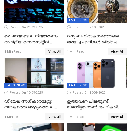
LATEST NEWS
Posted On 23-09-2025
Posted On 22-09-2025
ചൈനയുടെ AI നിയന്ത്രണം:
റഷ്യ ബഹിരാകാശത്തേക്ക്‌
രാഷ്ട്രീയ സെൻസിറ്റീവ്
അയച്ച എലികൾ തിരിച്ചെത്തി;
ഉള്ളടക്കം തടയാൻ വാവെയ്
ബയോൺ-എം ദൗത്യത്തിലൂടെ
View All
View All
1 Min Read
1 Min Read
ഡീപ് സീക്ക്-ആർ1-സേഫ്
ജീവനോടെ എത്തിയവ 75
LATEST NEWS
LATEST NEWS
Posted On 13-09-2025
Posted On 10-09-2025
ഡിയേല അധികാരമേറ്റു;
ഇത്തവണ ചിലതുണ്ട്;
ലോകത്തെ ആദ്യത്തെ AI
സ്മാർട്ട്ഫോൺ പ്രേമികൾക്ക്
മന്ത്രിയെ വാഴിച്ചു! ശമ്പളം
സന്തോഷിക്കാമെന്ന് ആപ്പിൾ;
View All
View All
1 Min Read
1 Min Read
വേണ്ട, കൈക്കൂലി വാങ്ങില്ല;
പക്ഷേ വിലയോ..; ഐഫോൺ
'ആരും കൊതിച്ചുപോകും
17 സീരീസ് ഫോണുകള്‍
ഇങ്ങനെയൊരു ക്യാബിനറ്റ്
അവതരിപ്പിച്ചു