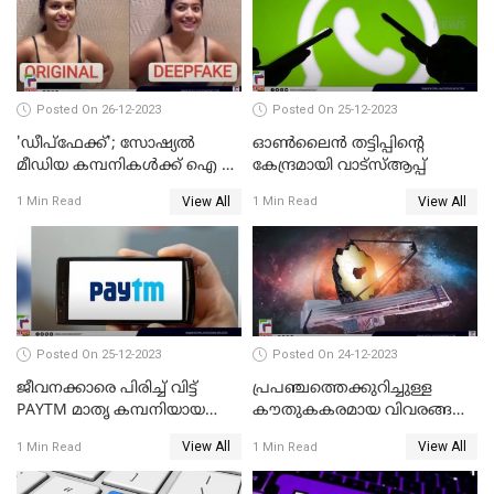
Posted On 26-12-2023
Posted On 25-12-2023
'ഡീപ്‌ഫേക്ക്'; സോഷ്യല്‍
ഓണ്‍ലൈന്‍ തട്ടിപ്പിന്റെ
മീഡിയ കമ്പനികള്‍ക്ക് ഐ ടി
കേന്ദ്രമായി വാട്സ്ആപ്പ്
മന്ത്രാലയത്തിന്റെ കര്‍ശന
View All
View All
1 Min Read
1 Min Read
നിര്‍ദ്ദേശം
Posted On 25-12-2023
Posted On 24-12-2023
ജീവനക്കാരെ പിരിച്ച് വിട്ട്
പ്രപഞ്ചത്തെക്കുറിച്ചുള്ള
PAYTM മാതൃ കമ്പനിയായ
കൗതുകകരമായ വിവരങ്ങള്‍
വണ്‍-97 കമ്മ്യൂണിക്കേഷന്‍
നല്‍കികൊണ്ട് യാത്ര
View All
View All
1 Min Read
1 Min Read
തുടരുകയാണ് ജയിംസ് വെബ്