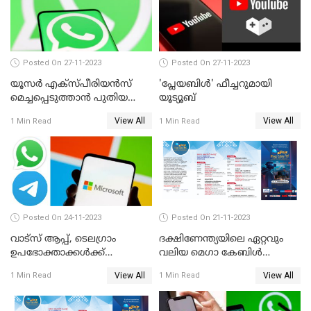
Posted On 27-11-2023
Posted On 27-11-2023
യൂസര്‍ എക്‌സ്പീരിയന്‍സ്
'പ്ലേയബിള്‍' ഫീച്ചറുമായി
മെച്ചപ്പെടുത്താന്‍ പുതിയ
യൂട്യൂബ്
അപ്‌ഡേറ്റുമായി വാട്‌സ്ആപ്പ്
View All
View All
1 Min Read
1 Min Read
Posted On 24-11-2023
Posted On 21-11-2023
വാട്‌സ് ആപ്പ്, ടെലഗ്രാം
ദക്ഷിണേന്ത്യയിലെ ഏറ്റവും
ഉപഭോക്താക്കള്‍ക്ക്
വലിയ മെഗാ കേബിള്‍
മുന്നറിയിപ്പുമായി
ഫെസ്റ്റിന്റെ ഇരുപത്തി ഒന്നാം
View All
View All
1 Min Read
1 Min Read
മൈക്രോസോഫ്റ്റ്
എഡിഷന്‍ കൊച്ചി
കടവന്ത്രയിൽ