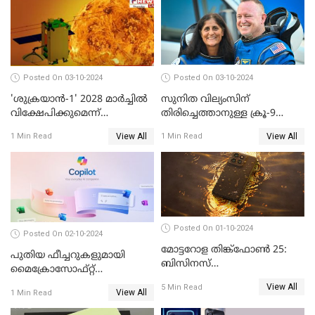
Posted On 03-10-2024
Posted On 03-10-2024
'ശുക്രയാന്‍-1' 2028 മാര്‍ച്ചില്‍
സുനിത വില്യംസിന്
വിക്ഷേപിക്കുമെന്ന്
തിരിച്ചെത്താനുള്ള ക്രൂ-9
ഐഎസ്ആര്‍ഒ
ഡ്രാഗണ്‍ പേടകം
View All
View All
1 Min Read
1 Min Read
ഐഎസ്എസിലെത്തി
Posted On 01-10-2024
Posted On 02-10-2024
മോട്ടറോള തിങ്ക്ഫോൺ 25:
പുതിയ ഫീച്ചറുകളുമായി
ബിസിനസ്
മൈക്രോസോഫ്റ്റ്
പ്രൊഫഷണലുകൾക്ക്
കോപൈലറ്റ്
View All
5 Min Read
പുതിയൊരു കരുത്ത്
View All
1 Min Read