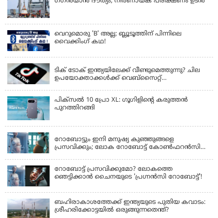
ഗഗന്‍യാന്‍ ദൗത്യം; നിര്‍ണായക പരീക്ഷണം ഉടന്‍
വെറുമൊരു 'B' അല്ല; ബ്ലൂടൂത്തിന് പിന്നിലെ
വൈക്കിംഗ് കഥ!
LATEST NEWS
ടിക് ടോക് ഇന്ത്യയിലേക്ക് വീണ്ടുമെത്തുന്നു? ചില
ഉപയോക്താക്കൾക്ക് വെബ്സൈറ്റ്
ലഭ്യമായിത്തുടങ്ങി
പിക്സൽ 10 പ്രോ XL: ഗൂഗിളിന്റെ കരുത്തൻ
പുറത്തിറങ്ങി
LATEST NEWS
റോബോട്ടും ഇനി മനുഷ്യ കുഞ്ഞുങ്ങളെ
പ്രസവിക്കും; ലോക റോബോട്ട് കോണ്‍ഫറന്‍സില്‍
പ്രഖ്യാപനവുമായി കൈവ ടെക്നോളജി
റോബോട്ട് പ്രസവിക്കുമോ? ലോകത്തെ
ഞെട്ടിക്കാൻ ചൈനയുടെ 'പ്രഗ്നൻസി റോബോട്ട്'!
ബഹിരാകാശത്തേക്ക് ഇന്ത്യയുടെ പുതിയ കവാടം:
ശ്രീഹരിക്കോട്ടയിൽ ഒരുങ്ങുന്നതെന്ത്?