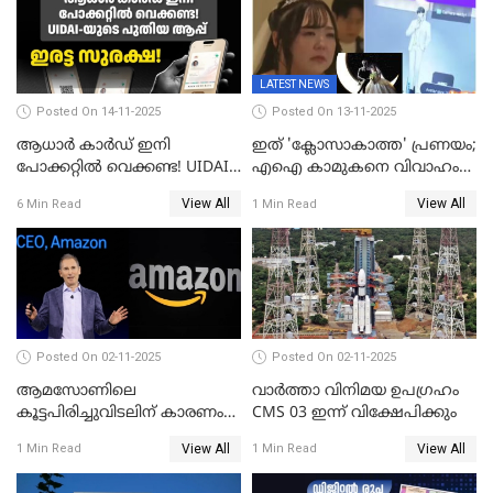
LATEST NEWS
Posted On 14-11-2025
Posted On 13-11-2025
ആധാർ കാർഡ് ഇനി
ഇത് 'ക്ലോസാകാത്ത' പ്രണയം;
പോക്കറ്റിൽ വെക്കണ്ട! UIDAI-
എഐ കാമുകനെ വിവാഹം
യുടെ പുതിയ ആപ്പ്; ഇരട്ട
ചെയ്ത് 32കാരി,
View All
View All
6 Min Read
1 Min Read
സുരക്ഷ!
വിവാഹാഭ്യർത്ഥന നടത്തിയത്
ക്ലോസ്
Posted On 02-11-2025
Posted On 02-11-2025
ആമസോണിലെ
വാര്‍ത്താ വിനിമയ ഉപഗ്രഹം
കൂട്ടപിരിച്ചുവിടലിന് കാരണം
CMS 03 ഇന്ന് വിക്ഷേപിക്കും
എ ഐ അല്ല,
View All
View All
1 Min Read
1 Min Read
വെളിപ്പെടുത്തലുമായി CEO
ആന്റി ജാസി