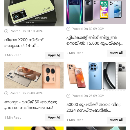
Posted On 30-09-2024
Posted On 01-10-2024
ഫ്ലിപ്കാർട്ട് ബിഗ് ബില്ല്യൺ
വിവോ X200 സീരീസ്
സെയിൽ; 15,000 രൂപയ്ക്കു
ഒക്ടോബർ 14-ന്
താഴെ വിലയുള്ള മികച്ച
വിപണിയിലെത്തും: കൂടുതൽ
View All
2 Min Read
സ്മാർട്ട്ഫോണുകൾ
View All
1 Min Read
വിവരങ്ങൾ പുറത്ത്
Posted On 29-09-2024
Posted On 25-09-2024
മോട്ടോ എഡ്ജ് 50 അൾട്രാ;
50000 രൂപയ്ക്ക് താഴെ വില;
പ്രധാന സവിശേഷതകൾ
2024 സെപ്തംബറിൽ
വാങ്ങാവുന്ന മികച്ച
View All
1 Min Read
View All
1 Min Read
മൊബൈൽ ഫോണുകൾ