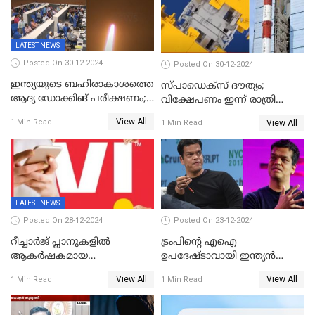
LATEST NEWS
Posted On 30-12-2024
Posted On 30-12-2024
ഇന്ത്യയുടെ ബഹിരാകാശത്തെ
സ്പാഡെക്‌സ് ദൗത്യം;
ആദ്യ ഡോക്കിങ് പരീക്ഷണം;
വിക്ഷേപണം ഇന്ന് രാത്രി
സ്‌പെയ്‌ഡെക്‌സ് വിക്ഷേപണം
നടക്കും
View All
1 Min Read
View All
1 Min Read
വിജയം
LATEST NEWS
Posted On 28-12-2024
Posted On 23-12-2024
റീച്ചാര്‍ജ് പ്ലാനുകളില്‍
ട്രംപിന്റെ എഐ
ആകർഷകമായ
ഉപദേഷ്ടാവായി ഇന്ത്യൻ
ഓഫറുകളോടെ അടിമുടി മാറ്റം
വംശജൻ ശ്രീറാം കൃഷ്ണൻ
View All
View All
1 Min Read
1 Min Read
വരുത്തി വിഐ