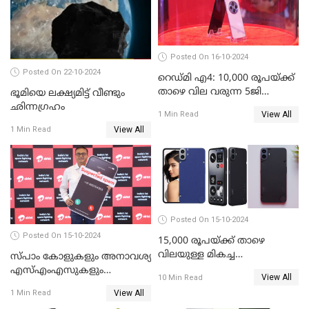
Posted On 16-10-2024
Posted On 22-10-2024
റെഡ്മി എ4: 10,000 രൂപയ്ക്ക്
താഴെ വില വരുന്ന 5ജി
ഭൂമിയെ ലക്ഷ്യമിട്ട് വീണ്ടും
ഫോണുമായി ഷവോമി
ഛിന്നഗ്രഹം
View All
1 Min Read
View All
1 Min Read
Posted On 15-10-2024
Posted On 15-10-2024
15,000 രൂപയ്ക്ക് താഴെ
വിലയുള്ള മികച്ച
സ്പാം കോളുകളും അനാവശ്യ
ഫോണുകൾ: ഒക്ടോബർ 2024
എസ്എംഎസുകളും
View All
10 Min Read
തിരിച്ചറിയാന്‍ സാധിക്കുന്ന
View All
1 Min Read
എഐ ഫീച്ചറുമായി ഭാരതി