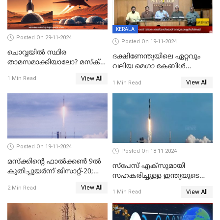
KERALA
Posted On 29-11-2024
Posted On 19-11-2024
ചൊവ്വയിൽ സ്ഥിര
ദക്ഷിണേന്ത്യയിലെ ഏറ്റവും
താമസമാക്കിയാലോ? മസ്ക്
വലിയ മെഗാ കേബിള്‍
അടക്കമുള്ളവർ പണി തുടങ്ങി
ഫെസ്റ്റിന്റെ 22-ാം എഡിഷൻ
View All
1 Min Read
View All
1 Min Read
ഈ മാസം 21ന് കൊച്ചിയിൽ
ആരംഭിക്കും
Posted On 19-11-2024
Posted On 18-11-2024
മസ്‌ക്കിന്റെ ഫാല്‍ക്കണ്‍ 9ൽ
സ്‌പേസ് എക്‌സുമായി
കുതിച്ചുയർന്ന് ജിസാറ്റ്-20;
സഹകരിച്ചുള്ള ഇന്ത്യയുടെ
വിക്ഷേപണം വിജയം
ആദ്യ ഉപഗ്രഹ വിക്ഷേപണം
View All
2 Min Read
View All
1 Min Read
നാളെ