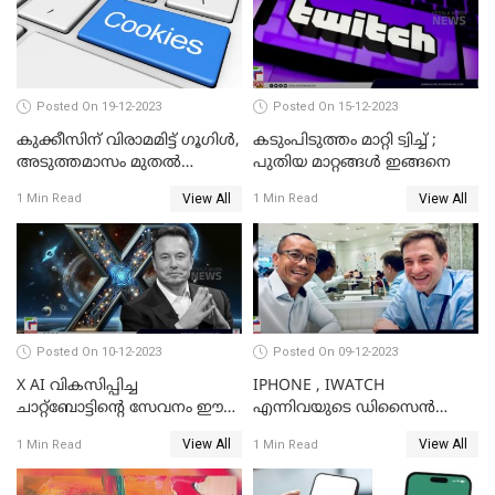
Posted On 19-12-2023
Posted On 15-12-2023
കുക്കീസിന് വിരാമമിട്ട് ഗൂഗിള്‍,
കടുംപിടുത്തം മാറ്റി ട്വിച്ച് ;
അടുത്തമാസം മുതല്‍
പുതിയ മാറ്റങ്ങൾ ഇങ്ങനെ
കുക്കീസിന്
View All
View All
1 Min Read
1 Min Read
വിലക്കേര്‍പ്പെടുത്തുമെന്ന്
സൂചന
Posted On 10-12-2023
Posted On 09-12-2023
X AI വികസിപ്പിച്ച
IPHONE , IWATCH
ചാറ്റ്‌ബോട്ടിന്റെ സേവനം ഈ
എന്നിവയുടെ ഡിസൈന്‍
ആഴ്ചയോടെ വരിക്കാര്‍ക്ക്
വിഭാഗം എക്സിക്യുട്ടീവ് ടാങ്
View All
View All
1 Min Read
1 Min Read
ലഭിക്കും; ഇലോണ്‍ മസ്‌ക്
ടാന്‍ കമ്പനി
വിടാനൊരുങ്ങുന്നു