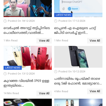
LATEST NEWS
Posted On 18-12-2024
Posted On 17-12-2024
വെർച്വൽ അറസ്റ്റ് തട്ടിപ്പിനിടെ
ഓപ്പൺ എ ഐയുടെ ചാറ്റ്
പൊലീസെത്തി,വാതില്‍
ജിപിടി സെർച്ച് ഇനി
പൊളിച്ച് അകത്തുകടന്നു;
എല്ലാവർക്കും സൗജന്യമായി
View All
View All
1 Min Read
1 Min Read
ഡോക്ടർ വിസമ്മതിച്ചിട്ടും
ഉപയോഗിക്കാം
ഫോൺ വാങ്ങി;
നിർണായകമായത് ബാങ്കിന്റെ
സംശയം
LATEST NEWS
Posted On 10-12-2024
Posted On 13-12-2024
പതിനായിരം രൂപയ്ക്ക് താഴെ
കുറഞ്ഞ വിലയിൽ IP69 ഉള്ള
ഒരു 5ജി ഫോൺ; മോട്ടോറോള
ഇന്ത്യയിലെ
മോട്ടോ ജി35 5ജി ഇന്ത്യയിൽ
ആദ്യഫോൺ;ഫിംഗര്‍പ്രിന്റ്
View All
4 Min Read
അവതരിപ്പിച്ചു
View All
14 Min Read
സ്‌കാനര്‍, എല്‍ഇഡി
ഫ്‌ളാഷിനൊപ്പം രണ്ട് കാമറ
സെന്‍സറുകള്‍; റിയല്‍മി 14