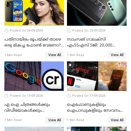
Posted On 24-09-2024
Posted On 23-09-2024
പതിനായിരം രൂപയ്ക്ക് താഴെ
സാംസങ് ഗാലക്സി
ഒരു മികച്ച ഫോൺ വേണോ?
എം55എസ് 5ജി: 20,000
ടെക്നോ പോപ്പ് 9 5G
രൂപയ്ക്കു താഴെ വിലയിൽ
View All
View All
1 Min Read
1 Min Read
അവതരിപ്പിച്ചു
മികച്ച സ്മാർട്ട്ഫോൺ
Posted On 19-09-2024
Posted On 17-09-2024
എ ഐ ചിത്രങ്ങള്‍ക്കും
ഐഫോണുകളിലും
വിഡീയോകള്‍ക്കും
ഐപാഡുകളിലും സേവനം
കുരുക്കിടാനൊരുങ്ങി ഗൂഗിള്‍
നിര്‍ത്തലാക്കാന്‍
View All
View All
1 Min Read
1 Min Read
നെറ്റ്ഫ്‌ളിക്‌സ്