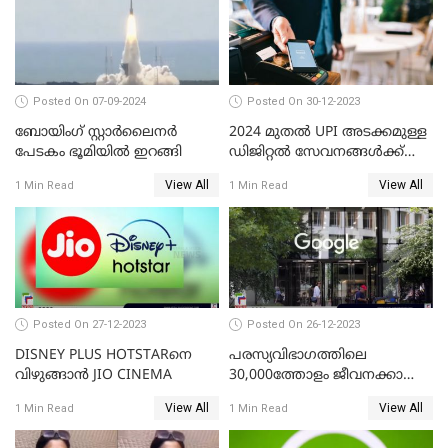
Posted On 07-09-2024
Posted On 30-12-2023
ബോയിംഗ് സ്റ്റാര്‍ലൈനര്‍
2024 മുതൽ UPI അടക്കമുള്ള
പേടകം ഭൂമിയില്‍ ഇറങ്ങി
ഡിജിറ്റൽ സേവനങ്ങൾക്ക്
വലിയ മാറ്റങ്ങളാണ്
View All
View All
1 Min Read
1 Min Read
കാത്തിരിക്കുന്നത്
Posted On 27-12-2023
Posted On 26-12-2023
DISNEY PLUS HOTSTARനെ
പരസ്യവിഭാഗത്തിലെ
വിഴുങ്ങാന്‍ JIO CINEMA
30,000ത്തോളം ജീവനക്കാരെ
പുനഃക്രമീകരിക്കാന്‍ ഒരുങ്ങി
View All
View All
1 Min Read
1 Min Read
ഗൂഗിള്‍