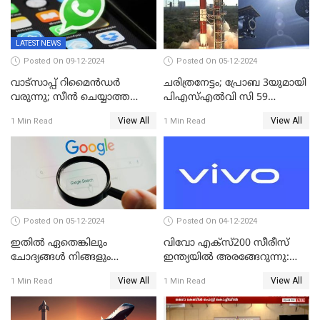
എക്‌സ് 18ന് വിപണിയില്‍
LATEST NEWS
Posted On 09-12-2024
Posted On 05-12-2024
വാട്സാപ്പ് റിമൈൻഡർ
ചരിത്രനേട്ടം; പ്രോബ 3യുമായി
വരുന്നു; സീൻ ചെയ്യാത്ത
പിഎസ്എല്‍വി സി 59
മെസ്സേജുകളും സ്റ്റാറ്റസുകളും
ലക്ഷ്യത്തിലേക്ക്; വിക്ഷേപണം
View All
View All
1 Min Read
1 Min Read
ഓർമിപ്പിക്കും ഈ
വിജയം
പുതുപുത്തൻ ഫീച്ചർ
Posted On 05-12-2024
Posted On 04-12-2024
ഇതിൽ ഏതെങ്കിലും
വിവോ എക്‌സ്200 സീരീസ്
ചോദ്യങ്ങൾ നിങ്ങളും
ഇന്ത്യയിൽ അരങ്ങേറുന്നു:
ചോദിച്ചിട്ടുണ്ടാകും! 2024ൽ
മിന്നിക്കുന്ന ഡിസൈനും
View All
View All
1 Min Read
1 Min Read
ഗൂഗിളിൽ ഏറ്റവുമധികം
ഫീച്ചറുകളും
ആളുകൾ ചോദിച്ച
ചോദ്യങ്ങൾ