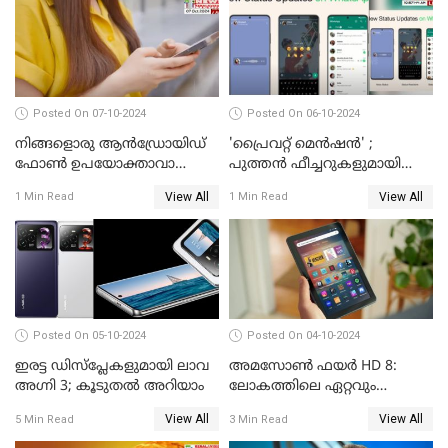
Posted On 07-10-2024
Posted On 06-10-2024
നിങ്ങളൊരു ആൻഡ്രോയിഡ്
'പ്രൈവറ്റ് മെന്‍ഷന്‍' ;
ഫോൺ ഉപയോക്താവാണോ?
പുത്തന്‍ ഫീച്ചറുകളുമായി
നിങ്ങൾക്കിതാ ഒരു സന്തോഷ
വാട്‌സ്ആപ്പ്
View All
View All
1 Min Read
1 Min Read
വാർത്ത!
Posted On 05-10-2024
Posted On 04-10-2024
ഇരട്ട ഡിസ്‌പ്ലേകളുമായി ലാവ
അമസോൺ ഫയർ HD 8:
അഗ്നി 3; കൂടുതൽ അറിയാം
ലോകത്തിലെ ഏറ്റവും
വിലകുറഞ്ഞ AI ടാബ്ലറ്റ്
View All
View All
5 Min Read
3 Min Read
എത്തി!