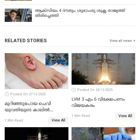
ആക്‌സിയം 4 ദൗത്യം; ശുഭാംശു ശുക്ല രാജ്യത്ത്
തിരിച്ചെത്തി
RELATED STORIES
View all news
Posted On 24-12-2025
Posted On 27-12-2025
LVM 3 എം 6 വിക്ഷേപണം
മുറിഞ്ഞുപോയ ചെവി
വിജയകരം
യുവതിയുടെ കാലിൽ
View All
തുന്നിച്ചേർത്തു; മാസങ്ങൾക്ക്
1 Min Read
View All
1 Min Read
ശേഷം യഥാസ്ഥാനത്ത്
തുന്നിച്ചേർത്തു ചൈനീസ്
ഡോക്ടർ