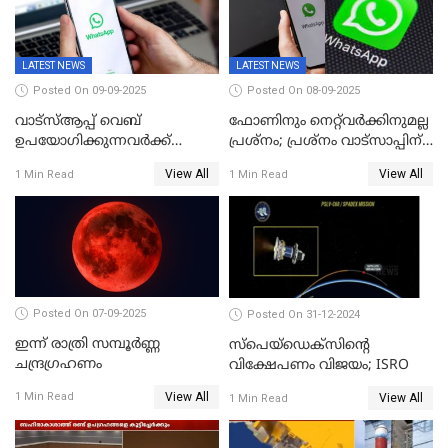
മന്ത്രിയെ
LATEST NEWS
LATEST NEWS
Posted On 09-09-2025
Posted On 08-09-2025
വാട്‌സ്ആപ്പ് വെബ്
ഫോണിനും നെറ്റ്‌വര്‍ക്കിനുമല്ല
ഉപയോഗിക്കുന്നവർക്ക്
പ്രശ്നം; പ്രശ്‌നം വാട്സാപ്പിന്
സ്ക്രോൾ ചെയ്യാൻ പറ്റുന്നില്ല;
തന്നെ! ഡൗൺ
View All
View All
1 Min Read
1 Min Read
ചാറ്റിൽ പണികിട്ടി
ഉപഭോക്താക്കൾ
Posted On 07-09-2025
Posted On 31-12-2024
ഇന്ന് രാത്രി സമ്പൂര്‍ണ്ണ
സ്‌പെയ്‌ഡെക്‌സിൻ്റെ
ചന്ദ്രഗ്രഹണം
വിക്ഷേപണം വിജയം; ISRO
View All
1 Min Read
View All
1 Min Read