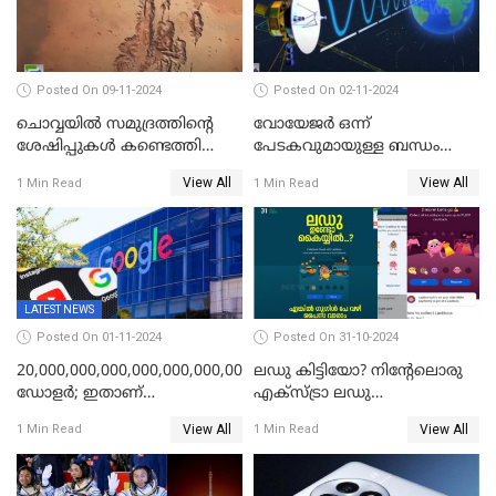
Posted On 09-11-2024
Posted On 02-11-2024
ചൊവ്വയില്‍ സമുദ്രത്തിന്റെ
വോയേജര്‍ ഒന്ന്
ശേഷിപ്പുകള്‍ കണ്ടെത്തി
പേടകവുമായുള്ള ബന്ധം
ചൈന
നഷ്ടമായതായി നാസ
View All
View All
1 Min Read
1 Min Read
LATEST NEWS
Posted On 01-11-2024
Posted On 31-10-2024
20,000,000,000,000,000,000,000,000,000,000,000
ലഡു കിട്ടിയോ? നിന്റേലൊരു
ഡോളര്‍; ഇതാണ്
എക്സ്ട്രാ ലഡു
അടയ്‌ക്കേണ്ട പിഴത്തുക;
എടുക്കാനുണ്ടോ?;
View All
View All
1 Min Read
1 Min Read
ചാനലുകൾ യൂട്യൂബ്
എല്ലായിടത്തും ഇതേ
തടഞ്ഞതാണ് കാരണം; കണ്ണ്
പറയാനുള്ളു! ട്രെൻഡിങ്ങായി
തള്ളി ഗൂഗിള്‍
ഗൂഗിൾ പേ ദീപാവലി ഓഫർ