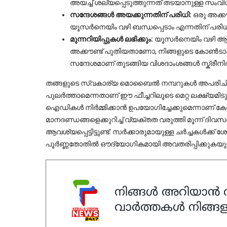
അയച്ച് ശല്യപ്പെടുത്തുന്നത് തടയാനുള്ള സംവി
സന്ദേശങ്ങൾ അയക്കുന്നതിന് പരിധി:
 ഒരു അക്
യൂസർനെയിം വഴി ബന്ധപ്പെടാം എന്നതിന് പരിധി 
മുന്നറിയിപ്പുകൾ ലഭിക്കും:
 യൂസർനെയിം വഴി ആദ
അക്കൗണ്ട് പുതിയതാണോ, നിങ്ങളുടെ കോൺടാക്റ്റ്
സന്ദേശമാണ് തുടങ്ങിയ വിശദാംശങ്ങൾ സ്ക്രീനി
തങ്ങളുടെ സ്വകാര്യ മൊബൈൽ നമ്പറുകൾ അപരിചിതർ
പുലർത്താമെന്നതാണ് ഈ ഫീച്ചറിലൂടെ മെറ്റ ലക്ഷ്യമി
ഐഡികൾ നിർമ്മിക്കാൻ ഉപയോഗിച്ചേക്കുമെന്നാണ് കേന്ദ
മാനദണ്ഡങ്ങളെക്കുറിച്ച് വ്യക്തത വരുത്തി മൂന്ന് ദിവ
ആവശ്യപ്പെട്ടിട്ടുണ്ട്. സർക്കാരുമായുള്ള ചർച്ചകൾക്ക
പൂർണ്ണതോതിൽ ഔദ്യോഗികമായി അവതരിപ്പിക്കുകയുള
നിങ്ങൾ അറിയാൻ ആ
വാർത്തകൾ നിങ്ങള