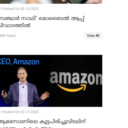
Posted On 02-12-2025
സഞ്ചാർ സാഥി' മൊബൈല്‍ ആപ്പ്
ിവാദത്തില്‍
 Min Read
View All
Posted On 02-11-2025
ആമസോണിലെ കൂട്ടപിരിച്ചുവിടലിന്