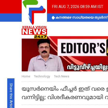
FRI AUG 7, 2026 08:59 AM IST
കനത്തമഴ സാധ്യതയെ തുടർന്ന് ക
Home
Technology
Tech News
Share this Article
യൂസര്‍നെയിം ഫീച്ചര്‍ ഇത് വരെ 
വന്നിട്ടില്ല; വിശദീകരണവുമായി വ