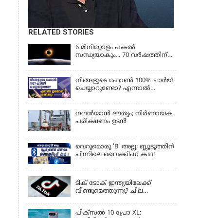
RELATED STORIES
6 മിനിറ്റോളം പകൽ
സന്ധ്യയാകും... 70 വർഷത്തിന്
ശേഷം നടക്കുന്ന സൂര്യഗ്രഹണം
നിങ്ങളുടെ ഫോൺ 100% ചാർജ്
ചെയ്യാറുണ്ടോ? എന്നാൽ
ഇതൊന്ന് ശ്രദ്ധിക്കൂ!
ഗഗന്‍യാന്‍ ദൗത്യം; നിര്‍ണായക
പരീക്ഷണം ഉടന്‍
വെറുമൊരു 'B' അല്ല; ബ്ലൂടൂത്തിന്
പിന്നിലെ വൈക്കിംഗ് കഥ!
LATEST NEWS
ടിക് ടോക് ഇന്ത്യയിലേക്ക്
വീണ്ടുമെത്തുന്നു? ചില
ഉപയോക്താക്കൾക്ക്
വെബ്സൈറ്റ് ലഭ്യമായിത്തുടങ്ങി
പിക്സൽ 10 പ്രോ XL: