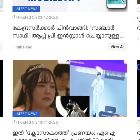
LATEST NEWS
Posted On 03-12-2025
'
വ
കേന്ദ്രസർക്കാർ പിൻവാങ്ങി: ‘സഞ്ചാർ
സാഥി’ ആപ്പ് പ്രീ ഇൻസ്റ്റാൾ ചെയ്യാനുള്ള
1
ഉത്തരവ് പിൻവലിച്ചു
1 Min Read
View All
LATEST NEWS
Posted On 13-11-2025
ഇത് 'ക്ലോസാകാത്ത' പ്രണയം; എഐ