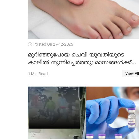
Posted On 27-12-2025
മുറിഞ്ഞുപോയ ചെവി യുവതിയുടെ
കാലിൽ തുന്നിച്ചേർത്തു; മാസങ്ങൾക്ക്
ശേഷം യഥാസ്ഥാനത്ത് തുന്നിച്ചേർത്തു
1 Min Read
View All
ചൈനീസ് ഡോക്ടർ