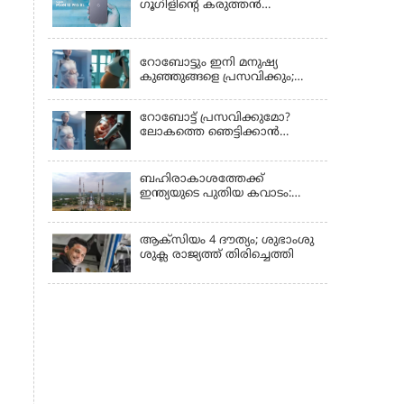
ഗൂഗിളിന്റെ കരുത്തൻ
പുറത്തിറങ്ങി
LATEST NEWS
റോബോട്ടും ഇനി മനുഷ്യ
കുഞ്ഞുങ്ങളെ പ്രസവിക്കും;
ലോക റോബോട്ട്
കോണ്‍ഫറന്‍സില്‍
റോബോട്ട് പ്രസവിക്കുമോ?
പ്രഖ്യാപനവുമായി കൈവ
ലോകത്തെ ഞെട്ടിക്കാൻ
ടെക്നോളജി
ചൈനയുടെ 'പ്രഗ്നൻസി
റോബോട്ട്'!
ബഹിരാകാശത്തേക്ക്
ഇന്ത്യയുടെ പുതിയ കവാടം:
ശ്രീഹരിക്കോട്ടയിൽ
ഒരുങ്ങുന്നതെന്ത്?
ആക്‌സിയം 4 ദൗത്യം; ശുഭാംശു
ശുക്ല രാജ്യത്ത് തിരിച്ചെത്തി