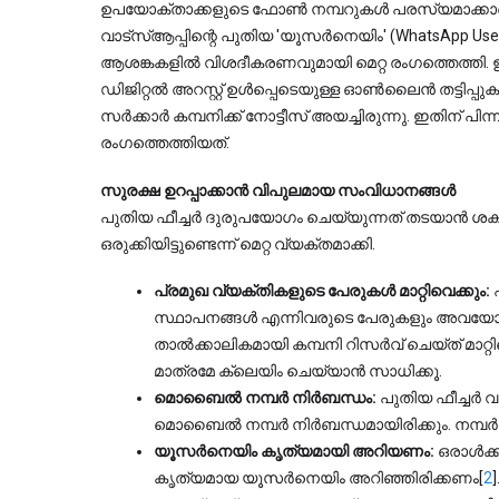
ഉപയോക്താക്കളുടെ ഫോൺ നമ്പറുകൾ പരസ്യമാക്കാത
വാട്സ്ആപ്പിന്റെ പുതിയ 'യൂസർനെയിം' (WhatsApp Usern
ആശങ്കകളിൽ വിശദീകരണവുമായി മെറ്റ രംഗത്തെത്തി.
ഡിജിറ്റൽ അറസ്റ്റ് ഉൾപ്പെടെയുള്ള ഓൺലൈൻ തട്ടിപ്പു
സർക്കാർ കമ്പനിക്ക് നോട്ടീസ് അയച്ചിരുന്നു. ഇതിന് 
രംഗത്തെത്തിയത്.
സുരക്ഷ ഉറപ്പാക്കാൻ വിപുലമായ സംവിധാനങ്ങൾ
പുതിയ ഫീച്ചർ ദുരുപയോഗം ചെയ്യുന്നത് തടയാൻ ശ
ഒരുക്കിയിട്ടുണ്ടെന്ന് മെറ്റ വ്യക്തമാക്കി.
പ്രമുഖ വ്യക്തികളുടെ പേരുകൾ മാറ്റിവെക്കും:
 
സ്ഥാപനങ്ങൾ എന്നിവരുടെ പേരുകളും അവയോട
താൽക്കാലികമായി കമ്പനി റിസർവ് ചെയ്ത് മാറ്റി
മാത്രമേ ക്ലെയിം ചെയ്യാൻ സാധിക്കൂ.
മൊബൈൽ നമ്പർ നിർബന്ധം:
 പുതിയ ഫീച്ചർ വ
മൊബൈൽ നമ്പർ നിർബന്ധമായിരിക്കും. നമ്പർ ഇല
യൂസർനെയിം കൃത്യമായി അറിയണം:
 ഒരാൾക്
കൃത്യമായ യൂസർനെയിം അറിഞ്ഞിരിക്കണം[
2