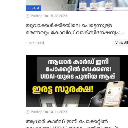
KERALA
Posted On 15-12-2025
യുവാക്കൾക്കിടയിലെ പെട്ടെന്നുള്ള
മരണവും കോവിഡ് വാക്‌സിനേഷനും;
എയിംസ് നടത്തിയ പഠനം പുറത്ത്;
1 Min Read
View All
ഐസിഎംആർ റിപ്പോർട്ട്
Posted On 14-11-2025
ആധാർ കാർഡ് ഇനി പോക്കറ്റിൽ