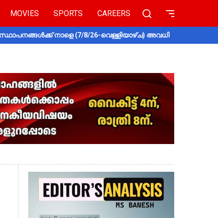
MOVIES
SPORTS
CAREERS
സ്ഥാപനങ്ങൾക്ക് നാളെ (7/8/26-വെള്ളിയാഴ്ച) അവധി
തൃശൂരിൽ