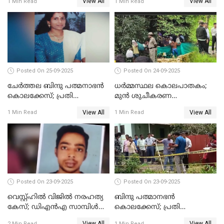
View All
View All
1 Min Read
1 Min Read
ജോസഫ് പിടിയില്‍
Posted On 25-09-2025
Posted On 24-09-2025
ചേർത്തല ബിന്ദു പത്മനാഭൻ
ധർമ്മസ്ഥല കൊലപാതകം;
കൊലക്കേസ്; പ്രതി
മുൻ ശുചീകരണ
സെബാസ്റ്റ്യന്‍ കുറ്റം സമ്മതിച്ചു
തൊഴിലാളിയുടെ മൊഴി
View All
View All
1 Min Read
1 Min Read
രേഖപ്പെടുത്തും
Posted On 23-09-2025
Posted On 23-09-2025
വെസ്റ്റ്ഹിൽ വിജിൽ നരഹത്യ
ബിന്ദു പത്മാനഭന്‍
കേസ്; ഡിഎൻഎ സാമ്പിൾ
കൊലക്കേസ്; പ്രതി
പരിശോധനയ്ക്ക് അയക്കും
സെബാസ്റ്റ്യന്റെ അറസ്റ്റ്
View All
View All
2 Min Read
1 Min Read