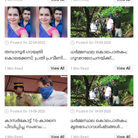
രേഖപ്പെടുത്തി
Posted On 22-09-2025
Posted On 19-09-2025
തമ്പാനൂര്‍ ഗായത്രി
ധർമ്മസ്ഥല കൊലപാതകം;
കൊലക്കേസ്; പ്രതി പ്രവീണിന്
ഗൂഢാലോചനയ്ക്ക്
ജീവപര്യന്തം കഠിനതടവും ഒരു
തെളിവുകൾ ഇല്ല
View All
View All
1 Min Read
1 Min Read
ലക്ഷം രൂപ പിഴയും
Posted On 19-09-2025
Posted On 18-09-2025
കാസർകോട്ട് 16-കാരനെ
ധർമ്മസ്ഥല കൊലപാതകം;
പീഡിപ്പിച്ച സംഭവം:
മൃതദേഹാവശിഷ്ടങ്ങൾ
ലക്ഷങ്ങളുടെ സാമ്പത്തിക
കണ്ടെത്താൻ SIT
View All
View All
2 Min Read
1 Min Read