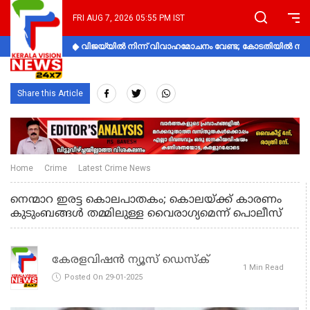
FRI AUG 7, 2026 05:55 PM IST
വിജയ്‌യിൽ നിന്ന് വിവാഹമോചനം വേണ്ട; കോടതിയിൽ നിലപാ
Share this Article
Home
Crime
Latest Crime News
നെന്മാറ ഇരട്ട കൊലപാതകം; കൊലയ്ക്ക് കാരണം
കുടുംബങ്ങള്‍ തമ്മിലുള്ള വൈരാഗ്യമെന്ന് പൊലീസ്
കേരളവിഷൻ ന്യൂസ് ഡെസ്‌ക്
1 Min Read
Posted On 29-01-2025