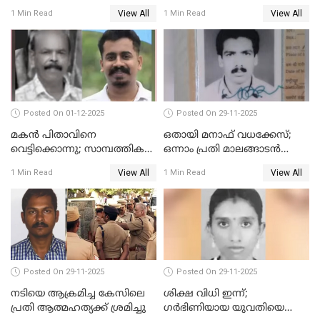
അഭിഭാഷക ശ്യാമിലിയെ
View All
View All
1 Min Read
1 Min Read
മർദിച്ച കേസ്
Posted On 01-12-2025
Posted On 29-11-2025
മകൻ പിതാവിനെ
ഒതായി മനാഫ് വധക്കേസ്;
വെട്ടിക്കൊന്നു; സാമ്പത്തിക
ഒന്നാം പ്രതി മാലങ്ങാടൻ
തർക്കം
ഷഫീഖിന് ജീവപര്യന്തം തടവ്,
View All
View All
1 Min Read
1 Min Read
ഒരു ലക്ഷം രൂപ പിഴ
Posted On 29-11-2025
Posted On 29-11-2025
നടിയെ ആക്രമിച്ച കേസിലെ
ശിക്ഷ വിധി ഇന്ന്;
പ്രതി ആത്മഹത്യക്ക് ശ്രമിച്ചു
ഗർഭിണിയായ യുവതിയെ