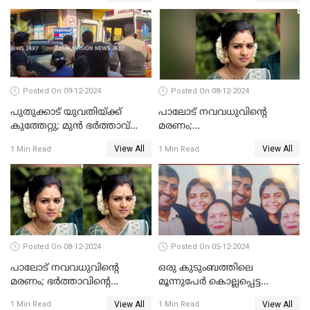
കസ്റ്റഡിയില്‍
ആശുപത്രി എം.ഡി ഷംസുദ്ദീൻ
Posted On 09-12-2024
Posted On 08-12-2024
പുതുക്കാട് യുവതിയ്ക്ക്
പാലോട് നവവധുവിന്റെ
കുത്തേറ്റു; മുൻ ഭർത്താവ്
മരണം;
പൊലീസിൽ കീഴടങ്ങി
ജീവനൊടുക്കിയതാണെന്ന്‌
View All
View All
1 Min Read
1 Min Read
സ്ഥിരീകരിച്ച് പൊലീസ്
Posted On 08-12-2024
Posted On 05-12-2024
പാലോട് നവവധുവിന്റെ
ഒരു കുടുംബത്തിലെ
മരണം; ഭര്‍ത്താവിന്റെ
മൂന്നുപേര്‍ കൊല്ലപ്പെട്ട
സുഹൃത്ത് കസ്റ്റഡിയിൽ
സംഭവം; മകന്‍ പിടിയില്‍
View All
View All
1 Min Read
1 Min Read