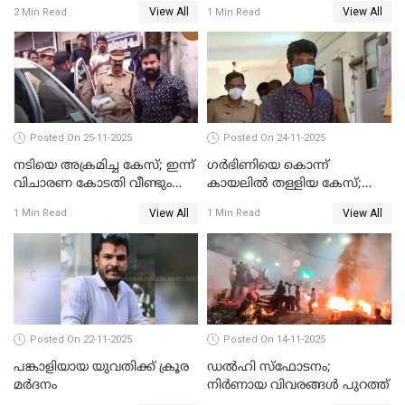
തള്ളി; മകളും കാമുകനും
View All
View All
2 Min Read
1 Min Read
പിടിയിൽ
Posted On 25-11-2025
Posted On 24-11-2025
നടിയെ അക്രമിച്ച കേസ്; ഇന്ന്
ഗര്‍ഭിണിയെ കൊന്ന്
വിചാരണ കോടതി വീണ്ടും
കായലില്‍ തള്ളിയ കേസ്;
പരിഗണിക്കും
പ്രതിക്ക് വധശിക്ഷ
View All
View All
1 Min Read
1 Min Read
Posted On 22-11-2025
Posted On 14-11-2025
പങ്കാളിയായ യുവതിക്ക് ക്രൂര
ഡല്‍ഹി സ്‌ഫോടനം;
മര്‍ദനം
നിര്‍ണായ വിവരങ്ങള്‍ പുറത്ത്