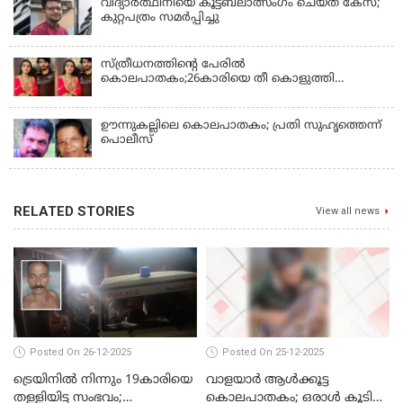
വിദ്യാർത്ഥിനിയെ കൂട്ടബലാത്സംഗം ചെയ്ത കേസ്;
കുറ്റപത്രം സമര്‍പ്പിച്ചു
സ്ത്രീധനത്തിന്റെ പേരില്‍
കൊലപാതകം;26കാരിയെ തീ കൊളുത്തി
കൊലപ്പെടുത്തി
ഊന്നുകല്ലിലെ കൊലപാതകം; പ്രതി സുഹൃത്തെന്ന്
പൊലീസ്
RELATED STORIES
View all news
Posted On 26-12-2025
Posted On 25-12-2025
ട്രെയിനില്‍ നിന്നും 19കാരിയെ
വാളയാര്‍ ആള്‍ക്കൂട്ട
തള്ളിയിട്ട സംഭവം;
കൊലപാതകം; ഒരാള്‍ കൂടി