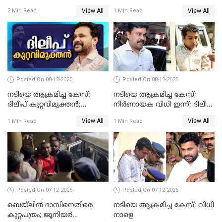
ആണ്‍സുഹൃത്ത് കുറ്റം
View All
View All
2 Min Read
1 Min Read
സമ്മതിച്ചെന്ന് പൊലീസ്
Posted On 08-12-2025
Posted On 08-12-2025
നടിയെ ആക്രമിച്ച കേസ്:
നടിയെ ആക്രമിച്ച കേസ്;
ദിലീപ് കുറ്റവിമുക്തന്‍;
നിർണായക വിധി ഇന്ന്; ദിലീപ്
പള്‍സര്‍ സുനി അടക്കം ആറു
അടക്കം 10 പ്രതികൾ
View All
View All
1 Min Read
1 Min Read
പ്രതികള്‍ കുറ്റക്കാര്‍;
ശിക്ഷവിധി 12 ന്
Posted On 07-12-2025
Posted On 07-12-2025
ബെയ്‌ലിന്‍ ദാസിനെതിരെ
നടിയെ ആക്രമിച്ച കേസ്; വിധി
കുറ്റപത്രം; ജൂനിയർ
നാളെ