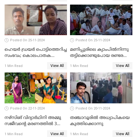
പൊലീസ് കോടതിയിൽ
നിലവിളിച്ചപ്പോൾ മുഖത്ത്
അപേക്ഷ നൽകും
തലയിണ വച്ചമർത്തി;
അരുംകൊലയിൽ യുവാവും
യുവതിയും പിടിയിൽ
Posted On 25-11-2024
Posted On 25-11-2024
ഹെയര്‍ ഡ്രയര്‍ പൊട്ടിത്തെറിച്ച
മണിപ്പുരിലെ ക്യാംപില്‍നിന്നു
സംഭവം; കൊലപാതക
തട്ടിക്കൊണ്ടുപോയ രണ്ടര
ശ്രമത്തില്‍ പ്രതിയെ അറസ്റ്റ്
വയസ്സുകാരന്‍ ക്രൂരമായ
View All
View All
1 Min Read
1 Min Read
ചെയ്തു
പീഡനത്തിനിരയായി
Posted On 22-11-2024
Posted On 20-11-2024
നഴ്സിങ് വിദ്യാര്‍ഥിനി അമ്മു
തഞ്ചാവൂരില്‍ അധ്യാപികയെ
സജീവന്റെ മരണത്തില്‍ 3
കുത്തിക്കൊന്നു
സഹപാഠികളുടെയും അറസ്റ്റ്
View All
View All
1 Min Read
1 Min Read
രേഖപ്പെടുത്തി