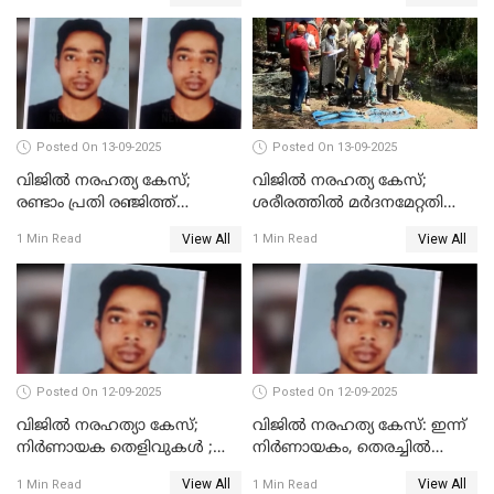
അറസ്റ്റിൽ
Posted On 13-09-2025
Posted On 13-09-2025
വിജിൽ നരഹത്യ കേസ്;
വിജില്‍ നരഹത്യ കേസ്;
രണ്ടാം പ്രതി രഞ്ജിത്ത്
ശരീരത്തില്‍ മര്‍ദനമേറ്റതിന്റെ
പിടിയിൽ
പാടുകളില്ല,പോസ്റ്റുമോര്‍ട്ടം
View All
View All
1 Min Read
1 Min Read
റിപ്പോർട്ട് പുറത്ത്
Posted On 12-09-2025
Posted On 12-09-2025
വിജിൽ നരഹത്യാ കേസ്;
വിജിൽ നരഹത്യ കേസ്: ഇന്ന്
നിർണായക തെളിവുകൾ ;
നിർണായകം, തെരച്ചിൽ
അസ്ഥിക്ക് പുറമേ പല്ലും,
പുനരാരംഭിച്ചു
View All
View All
1 Min Read
1 Min Read
താടിയെല്ലും ലഭിച്ചു