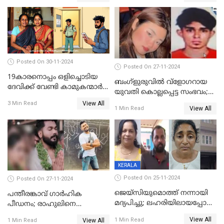
Posted On 30-11-2024
Posted On 27-11-2024
19കാരനൊപ്പം ഒളിച്ചൊടിയ
ബംഗ്‌ളുരുവില്‍ വ്‌ളോഗറായ
ദേവിക്ക് വേണ്ടി കാമുകന്മാർ
യുവതി കൊല്ലപ്പെട്ട സംഭവം;
പൊലീസ് സ്റ്റേഷനിൽ; പിന്നീട്
പൊലീസ് അന്വേഷണം
View All
3 Min Read
സംഭവിച്ചത്
View All
1 Min Read
ഊര്‍ജിതമാക്കി
KERALA
Posted On 25-11-2024
Posted On 27-11-2024
ജെയ്‌സിയുമൊത്ത് നന്നായി
പന്തീരങ്കാവ് ഗാർഹിക
മദ്യപിച്ചു; ലഹരിയിലായപ്പോൾ
പീഡനം; രാഹുലിനെ
ഡംബൽ എടുത്ത് തലയ്ക്ക്
കസ്റ്റഡിയിൽ ആവശ്യപ്പെട്ട്
View All
1 Min Read
View All
1 Min Read
പലവട്ടം അടിച്ചു;