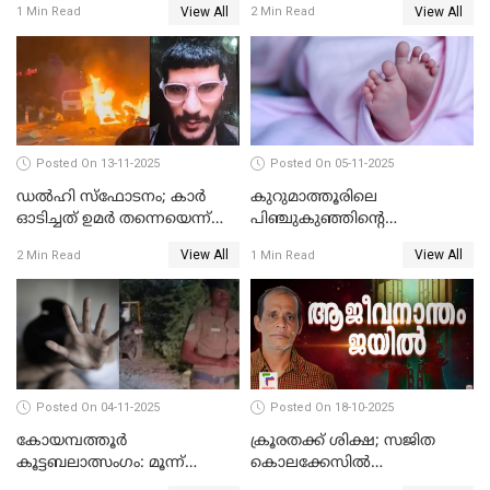
View All
View All
1 Min Read
2 Min Read
Posted On 13-11-2025
Posted On 05-11-2025
ഡല്‍ഹി സ്‌ഫോടനം; കാര്‍
കുറുമാത്തൂരിലെ
ഓടിച്ചത് ഉമര്‍ തന്നെയെന്ന്
പിഞ്ചുകുഞ്ഞിന്റെ
സ്ഥിരീകരിച്ച് DNA
കൊലപാതകം; അമ്മ
View All
View All
2 Min Read
1 Min Read
പരിശോധനാഫലം
അറസ്റ്റില്‍
Posted On 04-11-2025
Posted On 18-10-2025
കോയമ്പത്തൂർ
ക്രൂരതക്ക് ശിക്ഷ; സജിത
കൂട്ടബലാത്സംഗം: മൂന്ന്
കൊലക്കേസില്‍
പ്രതികൾ അറസ്റ്റിൽ
ചെന്താമരയ്ക്ക്