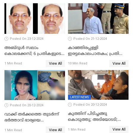
കുത്തേറ്റു മരിച്ചു
മനോനിലയില്‍ കുഴപ്പമില്ലെന്ന്
റിപ്പോര്‍ട്ട്
Posted On 23-12-2024
Posted On 21-12-2024
അബ്ദുള്‍ സലാം
കാഞ്ഞിരപ്പള്ളി
കൊലക്കേസ്‌; 6 പ്രതികളുടെ
ഇരട്ടകൊലപാതകം; പ്രതി
ശിക്ഷാവിധി ഇന്ന്‌
ജോർജ് കുര്യന് ഇരട്ട
View All
View All
1 Min Read
10 Min Read
ജീവപര്യന്തം
LATEST NEWS
Posted On 20-12-2024
Posted On 20-12-2024
കുത്തിന് പിടിച്ചങ്ങു
വാക്ക് തര്‍ക്കത്തെ തുടര്‍ന്ന്
കൊടുത്തു; അടിയോടടി;
ഭര്‍ത്താവ് ഭാര്യയെ
നിന്നങ്ങു മേടിച്ചു; ബസില്‍
വെട്ടിക്കൊന്നു
View All
1 Min Read
View All
1 Min Read
ശല്യം ചെയ്തയാളെ 26 തവണ