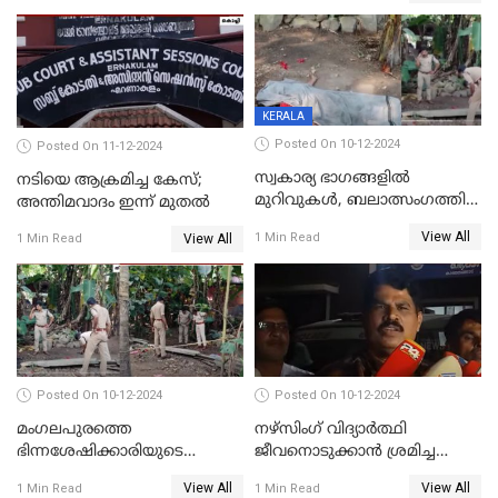
KERALA
Posted On 10-12-2024
Posted On 11-12-2024
സ്വകാര്യ ഭാഗങ്ങളിൽ
നടിയെ ആക്രമിച്ച കേസ്;
മുറിവുകൾ, ബലാത്സംഗത്തിന്
അന്തിമവാദം ഇന്ന് മുതല്‍
ഇരയായെന്ന് പോത്തന്‍ കോട്
View All
1 Min Read
View All
1 Min Read
കൊലപാതകത്തില്‍
പോസ്റ്റ്‌മോർട്ടം റിപ്പോർട്ട്
Posted On 10-12-2024
Posted On 10-12-2024
മംഗലപുരത്തെ
നഴ്‌സിംഗ് വിദ്യാർത്ഥി
ഭിന്നശേഷിക്കാരിയുടെ
ജീവനൊടുക്കാന്‍ ശ്രമിച്ച
കൊലപാതകം; പ്രതിയെന്ന്
സംഭവം;ഹോസ്റ്റൽ വാർഡനെ
View All
View All
1 Min Read
1 Min Read
സംശയിക്കുന്നയാള്‍
മാറ്റിയതായി മൻസൂർ