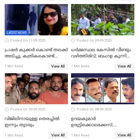
LATEST NEWS
Posted On 11-09-2025
Posted On 09-09-2025
പ്രഷർ കുക്കർ കൊണ്ട് തലക്ക്
ധർമ്മസ്ഥല കേസിൽ വീണ്ടും
അടിച്ചു, കത്രികകൊണ്ട്
വഴിത്തിരിവ്; ബംഗള കുന്നിൽ
കഴുത്തറുത്ത് യുവതിയെ
മൃതദേഹ അവശിഷ്ടങ്ങൾ
View All
View All
1 Min Read
1 Min Read
കൊലപ്പെടുത്തി; 5 പവൻ
കണ്ടെത്തി
സ്വർണ്ണവും ഒരു ലക്ഷം
രൂപയും കാണാതായി
Posted On 09-09-2025
Posted On 08-09-2025
വിജിലിനായുള്ള തെരച്ചിൽ
ഉദയകുമാര്‍
ഇന്നും തുടരും
ഉരുട്ടിക്കൊലക്കേസ്;
വിധിക്കെതിരെ കുടുംബം
View All
View All
1 Min Read
1 Min Read
സുപ്രീംകോടതിയിലേക്ക്