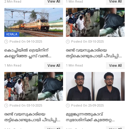
View All
View All
2 Min Read
1 Min Read
നടത്തിയത്
ഇരട്ടക്കൊലപാതകം
KERALA
Posted On 04-10-2025
Posted On 03-10-2025
കൊച്ചിയില്‍ ട്രെയിനിന്
രണ്ട് വയസുകാരിയെ
കല്ലെറിഞ്ഞ പ്ലസ് വൺ
തട്ടികൊണ്ടുപോയി പീഡിപ്പിച്ച
വിദ്യാർഥികൾ പിടിയിൽ;
കേസ്; പ്രതിക്ക് 65 വർഷം
View All
View All
1 Min Read
1 Min Read
കല്ലേറിൽ അഗ്നിരക്ഷാസേന
തടവ്
ഉദ്യോഗസ്ഥന് പരിക്കേറ്റിരുന്നു
Posted On 03-10-2025
Posted On 25-09-2025
രണ്ട് വയസുകാരിയെ
മുളങ്കുന്നത്തുകാവ്
തട്ടികൊണ്ടുപോയി പീഡിപ്പിച്ച
സ്വദേശിനിക്ക് കുത്തേറ്റ
കേസ് ശിക്ഷവിധി ഇന്ന്
സംഭവം; പ്രതി മാര്‍ട്ടിന്‍