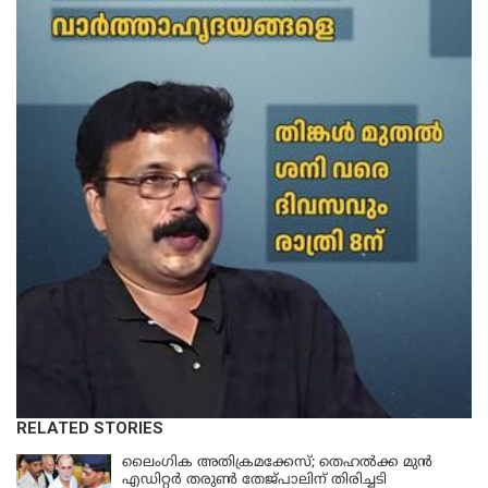
RELATED STORIES
ലൈംഗിക അതിക്രമക്കേസ്; തെഹല്‍ക്ക മുന്‍
എഡിറ്റര്‍ തരുൺ തേജ്പാലിന് തിരിച്ചടി