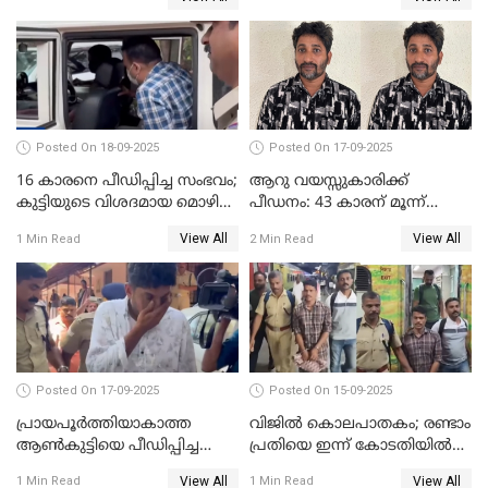
ഇടപാടുകൾ നടന്നതായി
പൊലീസ്
Posted On 18-09-2025
Posted On 17-09-2025
16 കാരനെ പീഡിപ്പിച്ച സംഭവം;
ആറു വയസ്സുകാരിക്ക്
കുട്ടിയുടെ വിശദമായ മൊഴി
പീഡനം: 43 കാരന് മൂന്ന്
രേഖപ്പെടുത്തും
ജീവപര്യന്തവും 3 ലക്ഷം രൂപ
View All
View All
1 Min Read
2 Min Read
പിഴയും ശിക്ഷ
Posted On 17-09-2025
Posted On 15-09-2025
പ്രായപൂർത്തിയാകാത്ത
വിജിൽ കൊലപാതകം; രണ്ടാം
ആൺകുട്ടിയെ പീഡിപ്പിച്ച
പ്രതിയെ ഇന്ന് കോടതിയിൽ
സംഭവം; ഒരാൾ കൂടി
ഹാജരാക്കും
View All
View All
1 Min Read
1 Min Read