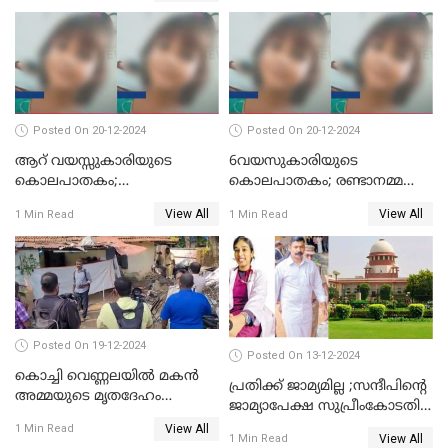
മുഖത്തടിച്ച് അധ്യാപിക
Posted On 20-12-2024
Posted On 20-12-2024
ആറ് വയസ്സുകാരിയുടെ
6വയസുകാരിയുടെ
കൊലപാതകം;
കൊലപാതകം; രണ്ടാനമ്മയെ
ദുർമന്ത്രവാദവുമായി
കോടതിയില്‍ ഹാജരാക്കും
View All
View All
1 Min Read
1 Min Read
ബന്ധമില്ലെന്ന് സ്ഥിരീകരണം
Posted On 19-12-2024
Posted On 13-12-2024
കൊച്ചി വെണ്ണലയില്‍ മകന്‍
പ്രതിക്ക് ജാമ്യമില്ല ;സന്ദീപിന്റെ
അമ്മയുടെ മൃതദേഹം
ജാമ്യാപേക്ഷ സുപ്രീംകോടതി
രഹസ്യമായി കുഴിച്ചുമൂടി
തള്ളി
View All
1 Min Read
View All
1 Min Read