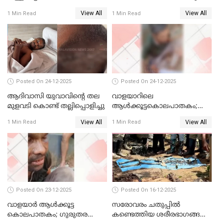
കൊച്ചിയിലെ
അറസ്റ്റില്‍
View All
View All
1 Min Read
1 Min Read
ആശുപത്രിയിലേക്ക് മാറ്റി
Posted On 24-12-2025
Posted On 24-12-2025
ആദിവാസി യുവാവിന്റെ തല
വാളയാറിലെ
മുളവടി കൊണ്ട് തല്ലിപ്പൊളിച്ചു
ആൾക്കൂട്ടകൊലപാതകം;
പ്രതികളെ കസ്റ്റഡിയില്‍
View All
View All
1 Min Read
1 Min Read
വാങ്ങും
Posted On 23-12-2025
Posted On 16-12-2025
വാളയാർ ആൾക്കൂട്ട
സരോവരം ചതുപ്പിൽ
കൊലപാതകം; ഗുരുതര
കണ്ടെത്തിയ ശരീരഭാഗങ്ങൾ