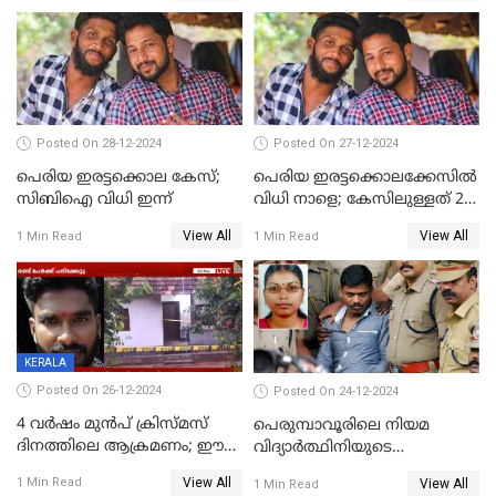
യൂണിവേഴ്‌സിറ്റിയിലെത്തും
Posted On 28-12-2024
Posted On 27-12-2024
പെരിയ ഇരട്ടക്കൊല കേസ്;
പെരിയ ഇരട്ടക്കൊലക്കേസില്‍
സിബിഐ വിധി ഇന്ന്
വിധി നാളെ; കേസിലുള്ളത് 24
പ്രതികള്‍
View All
View All
1 Min Read
1 Min Read
KERALA
Posted On 26-12-2024
Posted On 24-12-2024
4 വർഷം മുൻപ് ക്രിസ്മസ്
പെരുമ്പാവൂരിലെ നിയമ
ദിനത്തിലെ ആക്രമണം; ഈ
വിദ്യാര്‍ത്ഥിനിയുടെ
ക്രിസ്മസിന് പകരം
കൊലപാതകം ; പ്രതി
View All
1 Min Read
View All
1 Min Read
ചോദിക്കാനെത്തി, 2 പേർ
അമീറുള്‍ ഇസ്ലാമിന്റെ