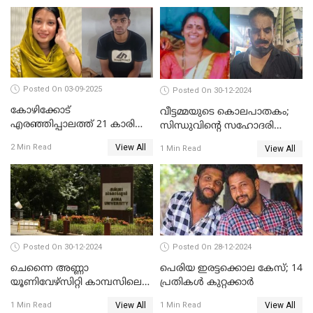
Posted On 03-09-2025
Posted On 30-12-2024
കോഴിക്കോട്
വീട്ടമ്മയുടെ കൊലപാതകം;
എരഞ്ഞിപ്പാലത്ത് 21 കാരി
സിന്ധുവിന്റെ സഹോദരി
ജീവനൊടുക്കിയ സംഭവം:
ഭർത്താവ് പിടിയില്‍
View All
2 Min Read
View All
1 Min Read
കൂടുതൽ അന്വേഷണത്തിന്
പൊലീസ്
Posted On 30-12-2024
Posted On 28-12-2024
ചെന്നൈ അണ്ണാ
പെരിയ ഇരട്ടക്കൊല കേസ്; 14
യൂണിവേഴ്‌സിറ്റി കാമ്പസിലെ
പ്രതികള്‍ കുറ്റക്കാര്‍
ബലാത്സംഗം; ദേശീയ വനിതാ
View All
View All
1 Min Read
1 Min Read
കമ്മീഷന്‍ ഇന്ന്