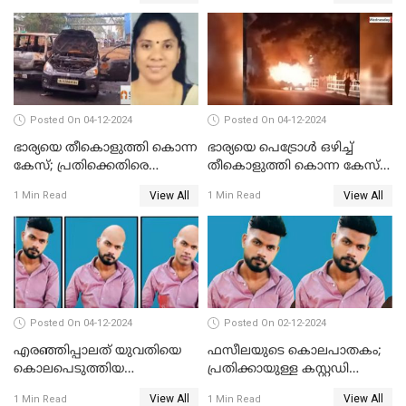
Posted On 04-12-2024
Posted On 04-12-2024
ഭാര്യയെ തീകൊളുത്തി കൊന്ന
ഭാര്യയെ പെട്രോള്‍ ഒഴിച്ച്
കേസ്; പ്രതിക്കെതിരെ
തീകൊളുത്തി കൊന്ന കേസ്‌;
കൊലപാതക കുറ്റവും
ഭര്‍ത്താവിന്റെ അറസ്റ്റ്
View All
View All
1 Min Read
1 Min Read
വധശ്രമ കുറ്റവും ചുമത്തി
രേഖപ്പെടുത്തി
Posted On 04-12-2024
Posted On 02-12-2024
എരഞ്ഞിപ്പാലത് യുവതിയെ
ഫസീലയുടെ കൊലപാതകം;
കൊലപെടുത്തിയ
പ്രതിക്കായുള്ള കസ്റ്റഡി
സംഭവത്തിൽ പ്രതിക്കായുള്ള
അപേക്ഷ ഇന്ന് നൽകും
View All
View All
1 Min Read
1 Min Read
കസ്റ്റഡി അപേക്ഷ ഇന്ന്