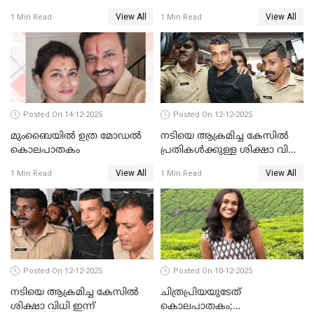
വകുപ്പുകൾ ചുമത്തി അറസ്റ്റ്
വിജിലിൻ്റേത് തന്നെയെന്ന്
View All
View All
1 Min Read
1 Min Read
ഡി.എൻ.എ പരിശോധനയിൽ
സ്ഥിരീകരണം
Posted On 14-12-2025
Posted On 12-12-2025
മുംബൈയില്‍ ഉത്ര മോഡല്‍
നടിയെ ആക്രമിച്ച കേസില്‍
കൊലപാതകം
പ്രതികള്‍ക്കുള്ള ശിക്ഷാ വിധി
3.30 ന്
View All
View All
1 Min Read
1 Min Read
Posted On 12-12-2025
Posted On 10-12-2025
നടിയെ ആക്രമിച്ച കേസിൽ
ചിത്രപ്രിയയുടേത്
ശിക്ഷാ വിധി ഇന്ന്
കൊലപാതകം;