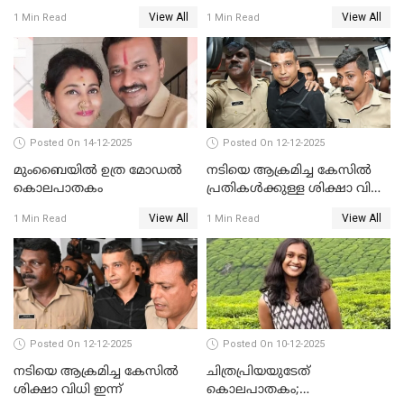
വകുപ്പുകൾ ചുമത്തി അറസ്റ്റ്
വിജിലിൻ്റേത് തന്നെയെന്ന്
View All
View All
1 Min Read
1 Min Read
ഡി.എൻ.എ പരിശോധനയിൽ
സ്ഥിരീകരണം
Posted On 14-12-2025
Posted On 12-12-2025
മുംബൈയില്‍ ഉത്ര മോഡല്‍
നടിയെ ആക്രമിച്ച കേസില്‍
കൊലപാതകം
പ്രതികള്‍ക്കുള്ള ശിക്ഷാ വിധി
3.30 ന്
View All
View All
1 Min Read
1 Min Read
Posted On 12-12-2025
Posted On 10-12-2025
നടിയെ ആക്രമിച്ച കേസിൽ
ചിത്രപ്രിയയുടേത്
ശിക്ഷാ വിധി ഇന്ന്
കൊലപാതകം;