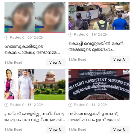
Posted On 19-12-2024
Posted On 20-12-2024
കൊച്ചി വെണ്ണലയില്‍ മകന്‍
6വയസുകാരിയുടെ
അമ്മയുടെ മൃതദേഹം
കൊലപാതകം; രണ്ടാനമ്മയെ
രഹസ്യമായി കുഴിച്ചുമൂടി
കോടതിയില്‍ ഹാജരാക്കും
View All
1 Min Read
View All
1 Min Read
Posted On 13-12-2024
Posted On 11-12-2024
പ്രതിക്ക് ജാമ്യമില്ല ;സന്ദീപിന്റെ
നടിയെ ആക്രമിച്ച കേസ്;
ജാമ്യാപേക്ഷ സുപ്രീംകോടതി
അന്തിമവാദം ഇന്ന് മുതല്‍
തള്ളി
View All
View All
1 Min Read
1 Min Read