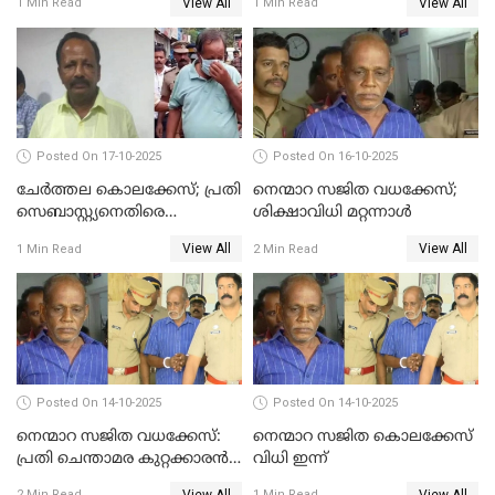
View All
View All
1 Min Read
1 Min Read
ഇരട്ടജീവപര്യന്തം
Posted On 17-10-2025
Posted On 16-10-2025
ചേര്‍ത്തല കൊലക്കേസ്; പ്രതി
നെന്മാറ സജിത വധക്കേസ്;
സെബാസ്റ്റ്യനെതിരെ
ശിക്ഷാവിധി മറ്റന്നാള്‍
കൊലക്കുറ്റം ചുമത്തി
View All
View All
1 Min Read
2 Min Read
Posted On 14-10-2025
Posted On 14-10-2025
നെന്മാറ സജിത വധക്കേസ്:
നെന്മാറ സജിത കൊലക്കേസ്
പ്രതി ചെന്താമര കുറ്റക്കാരൻ,
വിധി ഇന്ന്
ശിക്ഷ 16ന്; ജാമ്യത്തിലിറങ്ങി
View All
View All
2 Min Read
1 Min Read