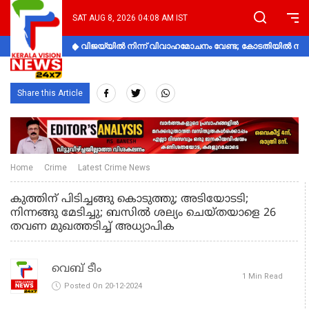
SAT AUG 8, 2026 04:08 AM IST
വിജയ്‌യിൽ നിന്ന് വിവാഹമോചനം വേണ്ട; കോടതിയിൽ നിലപാ
Share this Article
Home
Crime
Latest Crime News
കുത്തിന് പിടിച്ചങ്ങു കൊടുത്തു; അടിയോടടി;
നിന്നങ്ങു മേടിച്ചു; ബസില്‍ ശല്യം ചെയ്തയാളെ 26
തവണ മുഖത്തടിച്ച് അധ്യാപിക
വെബ് ടീം
1 Min Read
Posted On 20-12-2024