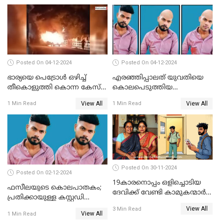
Posted On 04-12-2024
Posted On 04-12-2024
ഭാര്യയെ പെട്രോള്‍ ഒഴിച്ച്
എരഞ്ഞിപ്പാലത് യുവതിയെ
തീകൊളുത്തി കൊന്ന കേസ്‌;
കൊലപെടുത്തിയ
ഭര്‍ത്താവിന്റെ അറസ്റ്റ്
സംഭവത്തിൽ പ്രതിക്കായുള്ള
View All
View All
1 Min Read
1 Min Read
രേഖപ്പെടുത്തി
കസ്റ്റഡി അപേക്ഷ ഇന്ന്
Posted On 30-11-2024
Posted On 02-12-2024
19കാരനൊപ്പം ഒളിച്ചൊടിയ
ഫസീലയുടെ കൊലപാതകം;
ദേവിക്ക് വേണ്ടി കാമുകന്മാർ
പ്രതിക്കായുള്ള കസ്റ്റഡി
പൊലീസ് സ്റ്റേഷനിൽ; പിന്നീട്
അപേക്ഷ ഇന്ന് നൽകും
View All
3 Min Read
സംഭവിച്ചത്
View All
1 Min Read