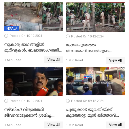
KERALA
Posted On 10-12-2024
Posted On 10-12-2024
സ്വകാര്യ ഭാഗങ്ങളിൽ
മംഗലപുരത്തെ
മുറിവുകൾ, ബലാത്സംഗത്തിന്
ഭിന്നശേഷിക്കാരിയുടെ
ഇരയായെന്ന് പോത്തന്‍ കോട്
കൊലപാതകം; പ്രതിയെന്ന്
View All
1 Min Read
View All
1 Min Read
കൊലപാതകത്തില്‍
സംശയിക്കുന്നയാള്‍
പോസ്റ്റ്‌മോർട്ടം റിപ്പോർട്ട്
കസ്റ്റഡിയില്‍
Posted On 10-12-2024
Posted On 09-12-2024
നഴ്‌സിംഗ് വിദ്യാർത്ഥി
പുതുക്കാട് യുവതിയ്ക്ക്
ജീവനൊടുക്കാന്‍ ശ്രമിച്ച
കുത്തേറ്റു; മുൻ ഭർത്താവ്
സംഭവം;ഹോസ്റ്റൽ വാർഡനെ
പൊലീസിൽ കീഴടങ്ങി
View All
View All
1 Min Read
1 Min Read
മാറ്റിയതായി മൻസൂർ