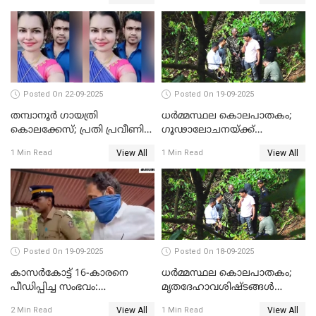
രേഖപ്പെടുത്തി
Posted On 22-09-2025
Posted On 19-09-2025
തമ്പാനൂര്‍ ഗായത്രി
ധർമ്മസ്ഥല കൊലപാതകം;
കൊലക്കേസ്; പ്രതി പ്രവീണിന്
ഗൂഢാലോചനയ്ക്ക്
ജീവപര്യന്തം കഠിനതടവും ഒരു
തെളിവുകൾ ഇല്ല
View All
View All
1 Min Read
1 Min Read
ലക്ഷം രൂപ പിഴയും
Posted On 19-09-2025
Posted On 18-09-2025
കാസർകോട്ട് 16-കാരനെ
ധർമ്മസ്ഥല കൊലപാതകം;
പീഡിപ്പിച്ച സംഭവം:
മൃതദേഹാവശിഷ്ടങ്ങൾ
ലക്ഷങ്ങളുടെ സാമ്പത്തിക
കണ്ടെത്താൻ SIT
View All
View All
2 Min Read
1 Min Read
ഇടപാടുകൾ നടന്നതായി