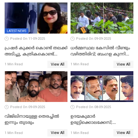
LATEST NEWS
Posted On 11-09-2025
Posted On 09-09-2025
പ്രഷർ കുക്കർ കൊണ്ട് തലക്ക്
ധർമ്മസ്ഥല കേസിൽ വീണ്ടും
അടിച്ചു, കത്രികകൊണ്ട്
വഴിത്തിരിവ്; ബംഗള കുന്നിൽ
കഴുത്തറുത്ത് യുവതിയെ
മൃതദേഹ അവശിഷ്ടങ്ങൾ
View All
View All
1 Min Read
1 Min Read
കൊലപ്പെടുത്തി; 5 പവൻ
കണ്ടെത്തി
സ്വർണ്ണവും ഒരു ലക്ഷം
രൂപയും കാണാതായി
Posted On 09-09-2025
Posted On 08-09-2025
വിജിലിനായുള്ള തെരച്ചിൽ
ഉദയകുമാര്‍
ഇന്നും തുടരും
ഉരുട്ടിക്കൊലക്കേസ്;
വിധിക്കെതിരെ കുടുംബം
View All
View All
1 Min Read
1 Min Read
സുപ്രീംകോടതിയിലേക്ക്