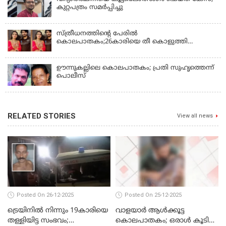
കുറ്റപത്രം സമര്‍പ്പിച്ചു
സ്ത്രീധനത്തിന്റെ പേരില്‍
കൊലപാതകം;26കാരിയെ തീ കൊളുത്തി
കൊലപ്പെടുത്തി
ഊന്നുകല്ലിലെ കൊലപാതകം; പ്രതി സുഹൃത്തെന്ന്
പൊലീസ്
RELATED STORIES
View all news
Posted On 26-12-2025
Posted On 25-12-2025
ട്രെയിനില്‍ നിന്നും 19കാരിയെ
വാളയാര്‍ ആള്‍ക്കൂട്ട
തള്ളിയിട്ട സംഭവം;
കൊലപാതകം; ഒരാള്‍ കൂടി