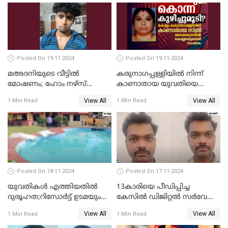
Posted On 19-11-2024
Posted On 19-11-2024
മഅദനിയുടെ വീട്ടിൽ
കരുനാഗപ്പള്ളിയില്‍ നിന്ന്
മോഷണം; ഹോം നഴ്‌സ്
കാണാതായ യുവതിയെ
പിടിയിൽ
കൊന്ന് കുഴിച്ചുമൂടിയതായി
View All
View All
1 Min Read
1 Min Read
സംശയം
Posted On 18-11-2024
Posted On 17-11-2024
യുവതികള്‍ എത്തിയതിൽ
13കാരിയെ പീഡിപ്പിച്ച
ദുരൂഹത;റിസോര്‍ട്ട് ഉടമയും
കേസില്‍ ഡിജിറ്റല്‍ സര്‍വേ
മാനേജറും അറസ്റ്റില്‍
ഉദ്യോഗസ്ഥന്‍ അറസ്റ്റില്‍
View All
View All
1 Min Read
1 Min Read