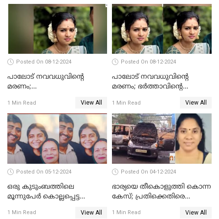
ആശുപത്രി എം.ഡി ഷംസുദ്ദീൻ
Posted On 08-12-2024
Posted On 08-12-2024
പാലോട് നവവധുവിന്റെ
പാലോട് നവവധുവിന്റെ
മരണം;
മരണം; ഭര്‍ത്താവിന്റെ
ജീവനൊടുക്കിയതാണെന്ന്‌
സുഹൃത്ത് കസ്റ്റഡിയിൽ
View All
View All
1 Min Read
1 Min Read
സ്ഥിരീകരിച്ച് പൊലീസ്
Posted On 05-12-2024
Posted On 04-12-2024
ഒരു കുടുംബത്തിലെ
ഭാര്യയെ തീകൊളുത്തി കൊന്ന
മൂന്നുപേര്‍ കൊല്ലപ്പെട്ട
കേസ്; പ്രതിക്കെതിരെ
സംഭവം; മകന്‍ പിടിയില്‍
കൊലപാതക കുറ്റവും
View All
View All
1 Min Read
1 Min Read
വധശ്രമ കുറ്റവും ചുമത്തി