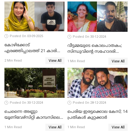
Posted On 03-09-2025
Posted On 30-12-2024
കോഴിക്കോട്
വീട്ടമ്മയുടെ കൊലപാതകം;
എരഞ്ഞിപ്പാലത്ത് 21 കാരി
സിന്ധുവിന്റെ സഹോദരി
ജീവനൊടുക്കിയ സംഭവം:
ഭർത്താവ് പിടിയില്‍
View All
2 Min Read
View All
1 Min Read
കൂടുതൽ അന്വേഷണത്തിന്
പൊലീസ്
Posted On 30-12-2024
Posted On 28-12-2024
ചെന്നൈ അണ്ണാ
പെരിയ ഇരട്ടക്കൊല കേസ്; 14
യൂണിവേഴ്‌സിറ്റി കാമ്പസിലെ
പ്രതികള്‍ കുറ്റക്കാര്‍
ബലാത്സംഗം; ദേശീയ വനിതാ
View All
View All
1 Min Read
1 Min Read
കമ്മീഷന്‍ ഇന്ന്