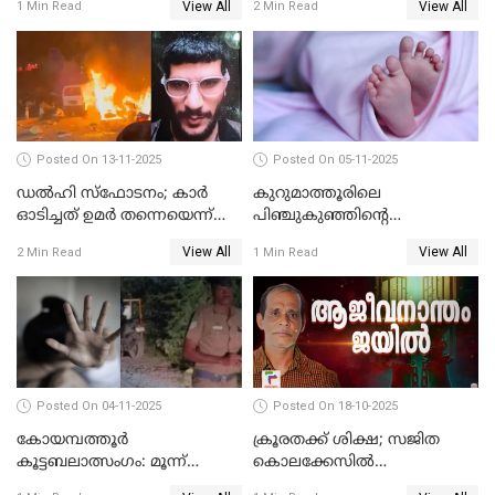
View All
View All
1 Min Read
2 Min Read
Posted On 13-11-2025
Posted On 05-11-2025
ഡല്‍ഹി സ്‌ഫോടനം; കാര്‍
കുറുമാത്തൂരിലെ
ഓടിച്ചത് ഉമര്‍ തന്നെയെന്ന്
പിഞ്ചുകുഞ്ഞിന്റെ
സ്ഥിരീകരിച്ച് DNA
കൊലപാതകം; അമ്മ
View All
View All
2 Min Read
1 Min Read
പരിശോധനാഫലം
അറസ്റ്റില്‍
Posted On 04-11-2025
Posted On 18-10-2025
കോയമ്പത്തൂർ
ക്രൂരതക്ക് ശിക്ഷ; സജിത
കൂട്ടബലാത്സംഗം: മൂന്ന്
കൊലക്കേസില്‍
പ്രതികൾ അറസ്റ്റിൽ
ചെന്താമരയ്ക്ക്