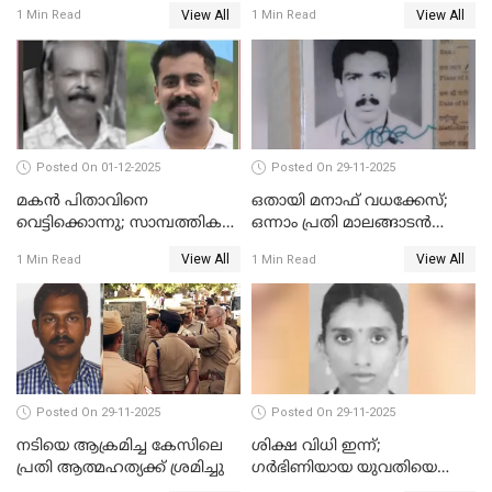
അഭിഭാഷക ശ്യാമിലിയെ
View All
View All
1 Min Read
1 Min Read
മർദിച്ച കേസ്
Posted On 01-12-2025
Posted On 29-11-2025
മകൻ പിതാവിനെ
ഒതായി മനാഫ് വധക്കേസ്;
വെട്ടിക്കൊന്നു; സാമ്പത്തിക
ഒന്നാം പ്രതി മാലങ്ങാടൻ
തർക്കം
ഷഫീഖിന് ജീവപര്യന്തം തടവ്,
View All
View All
1 Min Read
1 Min Read
ഒരു ലക്ഷം രൂപ പിഴ
Posted On 29-11-2025
Posted On 29-11-2025
നടിയെ ആക്രമിച്ച കേസിലെ
ശിക്ഷ വിധി ഇന്ന്;
പ്രതി ആത്മഹത്യക്ക് ശ്രമിച്ചു
ഗർഭിണിയായ യുവതിയെ
കൊന്നു കായലിൽ തള്ളിയ