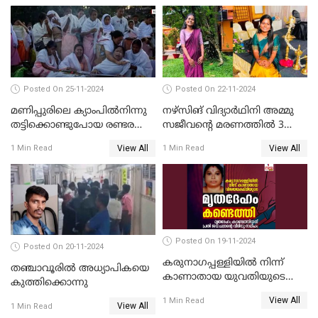
നിലവിളിച്ചപ്പോൾ മുഖത്ത്
തലയിണ വച്ചമർത്തി;
അരുംകൊലയിൽ യുവാവും
യുവതിയും പിടിയിൽ
Posted On 25-11-2024
Posted On 22-11-2024
മണിപ്പുരിലെ ക്യാംപില്‍നിന്നു
നഴ്സിങ് വിദ്യാര്‍ഥിനി അമ്മു
തട്ടിക്കൊണ്ടുപോയ രണ്ടര
സജീവന്റെ മരണത്തില്‍ 3
വയസ്സുകാരന്‍ ക്രൂരമായ
സഹപാഠികളുടെയും അറസ്റ്റ്
View All
View All
1 Min Read
1 Min Read
പീഡനത്തിനിരയായി
രേഖപ്പെടുത്തി
Posted On 19-11-2024
Posted On 20-11-2024
കരുനാഗപ്പള്ളിയില്‍ നിന്ന്
തഞ്ചാവൂരില്‍ അധ്യാപികയെ
കാണാതായ യുവതിയുടെ
കുത്തിക്കൊന്നു
മൃതദേഹം കണ്ടെത്തി
View All
1 Min Read
View All
1 Min Read