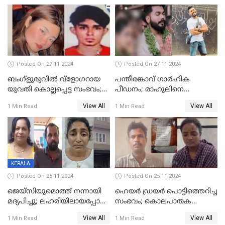
Posted On 27-11-2024
Posted On 27-11-2024
ബംഗ്‌ളുരുവില്‍ വ്‌ളോഗറായ
പന്തീരങ്കാവ് ഗാർഹിക
യുവതി കൊല്ലപ്പെട്ട സംഭവം;
പീഡനം; രാഹുലിനെ
പൊലീസ് അന്വേഷണം
കസ്റ്റഡിയിൽ ആവശ്യപ്പെട്ട്
View All
View All
1 Min Read
1 Min Read
ഊര്‍ജിതമാക്കി
പൊലീസ് കോടതിയിൽ
അപേക്ഷ നൽകും
KERALA
Posted On 25-11-2024
Posted On 25-11-2024
ജെയ്‌സിയുമൊത്ത് നന്നായി
ഹെയര്‍ ഡ്രയര്‍ പൊട്ടിത്തെറിച്ച
മദ്യപിച്ചു; ലഹരിയിലായപ്പോൾ
സംഭവം; കൊലപാതക
ഡംബൽ എടുത്ത് തലയ്ക്ക്
ശ്രമത്തില്‍ പ്രതിയെ അറസ്റ്റ്
View All
View All
1 Min Read
1 Min Read
പലവട്ടം അടിച്ചു;
ചെയ്തു