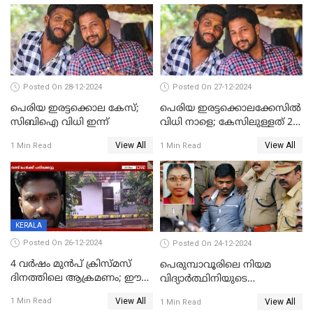
യൂണിവേഴ്‌സിറ്റിയിലെത്തും
Posted On 28-12-2024
Posted On 27-12-2024
പെരിയ ഇരട്ടക്കൊല കേസ്;
പെരിയ ഇരട്ടക്കൊലക്കേസില്‍
സിബിഐ വിധി ഇന്ന്
വിധി നാളെ; കേസിലുള്ളത് 24
പ്രതികള്‍
View All
View All
1 Min Read
1 Min Read
KERALA
Posted On 26-12-2024
Posted On 24-12-2024
4 വർഷം മുൻപ് ക്രിസ്മസ്
പെരുമ്പാവൂരിലെ നിയമ
ദിനത്തിലെ ആക്രമണം; ഈ
വിദ്യാര്‍ത്ഥിനിയുടെ
ക്രിസ്മസിന് പകരം
കൊലപാതകം ; പ്രതി
View All
1 Min Read
View All
1 Min Read
ചോദിക്കാനെത്തി, 2 പേർ
അമീറുള്‍ ഇസ്ലാമിന്റെ