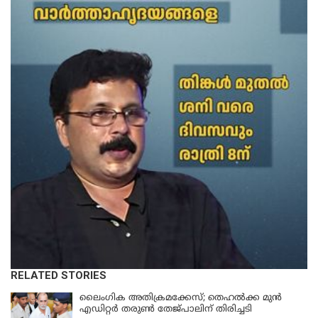
RELATED STORIES
ലൈംഗിക അതിക്രമക്കേസ്; തെഹല്‍ക്ക മുന്‍
എഡിറ്റര്‍ തരുൺ തേജ്പാലിന് തിരിച്ചടി