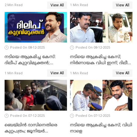
ആണ്‍സുഹൃത്ത് കുറ്റം
View All
View All
2 Min Read
1 Min Read
സമ്മതിച്ചെന്ന് പൊലീസ്
Posted On 08-12-2025
Posted On 08-12-2025
നടിയെ ആക്രമിച്ച കേസ്:
നടിയെ ആക്രമിച്ച കേസ്;
ദിലീപ് കുറ്റവിമുക്തന്‍;
നിർണായക വിധി ഇന്ന്; ദിലീപ്
പള്‍സര്‍ സുനി അടക്കം ആറു
അടക്കം 10 പ്രതികൾ
View All
View All
1 Min Read
1 Min Read
പ്രതികള്‍ കുറ്റക്കാര്‍;
ശിക്ഷവിധി 12 ന്
Posted On 07-12-2025
Posted On 07-12-2025
ബെയ്‌ലിന്‍ ദാസിനെതിരെ
നടിയെ ആക്രമിച്ച കേസ്; വിധി
കുറ്റപത്രം; ജൂനിയർ
നാളെ