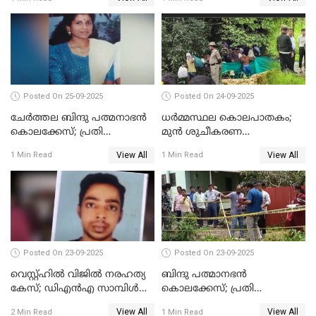
ജോസഫ് പിടിയില്‍
Posted On 25-09-2025
Posted On 24-09-2025
ചേർത്തല ബിന്ദു പത്മനാഭൻ
ധർമ്മസ്ഥല കൊലപാതകം;
കൊലക്കേസ്; പ്രതി
മുൻ ശുചീകരണ
സെബാസ്റ്റ്യന്‍ കുറ്റം സമ്മതിച്ചു
തൊഴിലാളിയുടെ മൊഴി
View All
View All
1 Min Read
1 Min Read
രേഖപ്പെടുത്തും
Posted On 23-09-2025
Posted On 23-09-2025
വെസ്റ്റ്ഹിൽ വിജിൽ നരഹത്യ
ബിന്ദു പത്മാനഭന്‍
കേസ്; ഡിഎൻഎ സാമ്പിൾ
കൊലക്കേസ്; പ്രതി
പരിശോധനയ്ക്ക് അയക്കും
സെബാസ്റ്റ്യന്റെ അറസ്റ്റ്
View All
View All
2 Min Read
1 Min Read