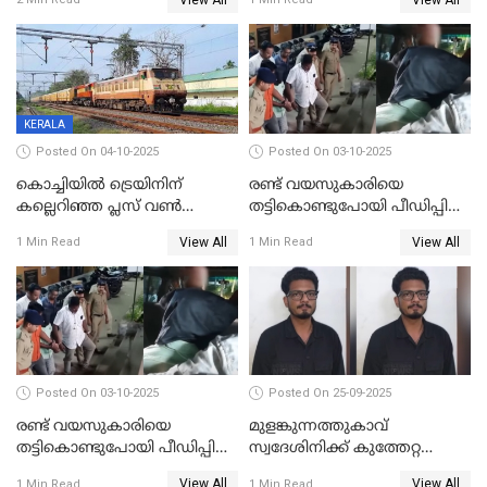
നടത്തിയത്
ഇരട്ടക്കൊലപാതകം
KERALA
Posted On 04-10-2025
Posted On 03-10-2025
കൊച്ചിയില്‍ ട്രെയിനിന്
രണ്ട് വയസുകാരിയെ
കല്ലെറിഞ്ഞ പ്ലസ് വൺ
തട്ടികൊണ്ടുപോയി പീഡിപ്പിച്ച
വിദ്യാർഥികൾ പിടിയിൽ;
കേസ്; പ്രതിക്ക് 65 വർഷം
View All
View All
1 Min Read
1 Min Read
കല്ലേറിൽ അഗ്നിരക്ഷാസേന
തടവ്
ഉദ്യോഗസ്ഥന് പരിക്കേറ്റിരുന്നു
Posted On 03-10-2025
Posted On 25-09-2025
രണ്ട് വയസുകാരിയെ
മുളങ്കുന്നത്തുകാവ്
തട്ടികൊണ്ടുപോയി പീഡിപ്പിച്ച
സ്വദേശിനിക്ക് കുത്തേറ്റ
കേസ് ശിക്ഷവിധി ഇന്ന്
സംഭവം; പ്രതി മാര്‍ട്ടിന്‍
View All
View All
1 Min Read
1 Min Read