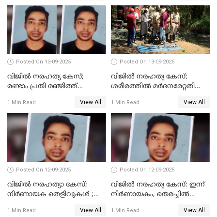
Posted On 13-09-2025
Posted On 13-09-2025
വിജിൽ നരഹത്യ കേസ്;
വിജില്‍ നരഹത്യ കേസ്;
രണ്ടാം പ്രതി രഞ്ജിത്ത്
ശരീരത്തില്‍ മര്‍ദനമേറ്റതിന്റെ
പിടിയിൽ
പാടുകളില്ല,പോസ്റ്റുമോര്‍ട്ടം
View All
View All
1 Min Read
1 Min Read
റിപ്പോർട്ട് പുറത്ത്
Posted On 12-09-2025
Posted On 12-09-2025
വിജിൽ നരഹത്യാ കേസ്;
വിജിൽ നരഹത്യ കേസ്: ഇന്ന്
നിർണായക തെളിവുകൾ ;
നിർണായകം, തെരച്ചിൽ
അസ്ഥിക്ക് പുറമേ പല്ലും,
പുനരാരംഭിച്ചു
View All
View All
1 Min Read
1 Min Read
താടിയെല്ലും ലഭിച്ചു