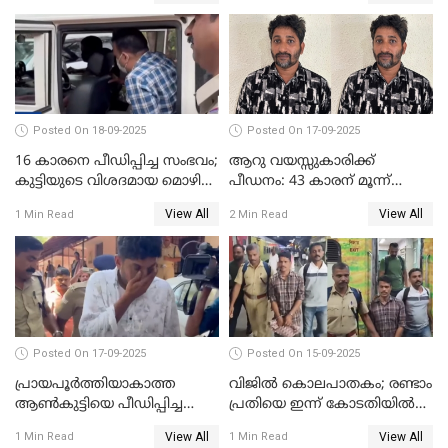
പൊലീസ്
Posted On 18-09-2025
Posted On 17-09-2025
16 കാരനെ പീഡിപ്പിച്ച സംഭവം;
ആറു വയസ്സുകാരിക്ക്
കുട്ടിയുടെ വിശദമായ മൊഴി
പീഡനം: 43 കാരന് മൂന്ന്
രേഖപ്പെടുത്തും
ജീവപര്യന്തവും 3 ലക്ഷം രൂപ
View All
View All
1 Min Read
2 Min Read
പിഴയും ശിക്ഷ
Posted On 17-09-2025
Posted On 15-09-2025
പ്രായപൂർത്തിയാകാത്ത
വിജിൽ കൊലപാതകം; രണ്ടാം
ആൺകുട്ടിയെ പീഡിപ്പിച്ച
പ്രതിയെ ഇന്ന് കോടതിയിൽ
സംഭവം; ഒരാൾ കൂടി
ഹാജരാക്കും
View All
View All
1 Min Read
1 Min Read
അറസ്റ്റിൽ