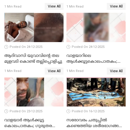
കൊച്ചിയിലെ
അറസ്റ്റില്‍
View All
View All
1 Min Read
1 Min Read
ആശുപത്രിയിലേക്ക് മാറ്റി
Posted On 24-12-2025
Posted On 24-12-2025
ആദിവാസി യുവാവിന്റെ തല
വാളയാറിലെ
മുളവടി കൊണ്ട് തല്ലിപ്പൊളിച്ചു
ആൾക്കൂട്ടകൊലപാതകം;
പ്രതികളെ കസ്റ്റഡിയില്‍
View All
View All
1 Min Read
1 Min Read
വാങ്ങും
Posted On 23-12-2025
Posted On 16-12-2025
വാളയാർ ആൾക്കൂട്ട
സരോവരം ചതുപ്പിൽ
കൊലപാതകം; ഗുരുതര
കണ്ടെത്തിയ ശരീരഭാഗങ്ങൾ