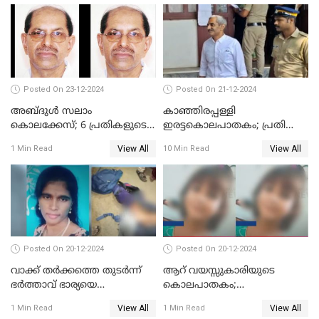
കുത്തേറ്റു മരിച്ചു
മനോനിലയില്‍ കുഴപ്പമില്ലെന്ന്
റിപ്പോര്‍ട്ട്
Posted On 23-12-2024
Posted On 21-12-2024
അബ്ദുള്‍ സലാം
കാഞ്ഞിരപ്പള്ളി
കൊലക്കേസ്‌; 6 പ്രതികളുടെ
ഇരട്ടകൊലപാതകം; പ്രതി
ശിക്ഷാവിധി ഇന്ന്‌
ജോർജ് കുര്യന് ഇരട്ട
View All
View All
1 Min Read
10 Min Read
ജീവപര്യന്തം
Posted On 20-12-2024
Posted On 20-12-2024
വാക്ക് തര്‍ക്കത്തെ തുടര്‍ന്ന്
ആറ് വയസ്സുകാരിയുടെ
ഭര്‍ത്താവ് ഭാര്യയെ
കൊലപാതകം;
വെട്ടിക്കൊന്നു
ദുർമന്ത്രവാദവുമായി
View All
View All
1 Min Read
1 Min Read
ബന്ധമില്ലെന്ന് സ്ഥിരീകരണം