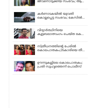
ജീവനൊടുക്കിയ സംഭവം; ആണ്‍
സുഹൃത്ത് പിടിയില്‍
കര്‍ണാടകയില്‍ യുവതി
കൊല്ലപ്പെട്ട സംഭവം; കേസില്‍
സുഹൃത്ത് സിദ്ധരാജു
കസ്റ്റഡിയില്‍
വിദ്യാർത്ഥിനിയെ
കൂട്ടബലാത്സംഗം ചെയ്ത കേസ്;
കുറ്റപത്രം സമര്‍പ്പിച്ചു
സ്ത്രീധനത്തിന്റെ പേരില്‍
കൊലപാതകം;26കാരിയെ തീ
കൊളുത്തി കൊലപ്പെടുത്തി
ഊന്നുകല്ലിലെ കൊലപാതകം;
പ്രതി സുഹൃത്തെന്ന് പൊലീസ്