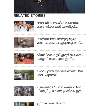
RELATED STORIES
ലൈംഗിക അതിക്രമക്കേസ്;
തെഹല്‍ക്ക മുന്‍ എഡിറ്റര്‍
തരുൺ തേജ്പാലിന് തിരിച്ചടി
ഷാർജയിലെ അതുല്യയുടെ
മരണം: കൊലപ്പെടുത്തുമെന്ന്
സതീഷ് പറയുന്ന ഞെട്ടിക്കുന്ന
ദൃശ്യങ്ങൾ പുറത്ത്
വിജിലിനെ കുഴിച്ചുമൂടിയ കേസ്;
കസ്റ്റഡി അപേക്ഷ ഇന്ന്
പരിഗണിക്കും
ഹേമചന്ദ്രൻ കൊലക്കേസ്; DNA
ഫലം പുറത്ത്
പടന്നക്കാട് 10 വയസുകാരിയെ
പീഡിപ്പിച്ച കേസ്; പ്രതിക്ക് ഇരട്ട
ജീവപര്യന്തവും മരണം വരെ
തടവും ശിക്ഷ
പ്ലസ് ടു വിദ്യാര്‍ഥിനി