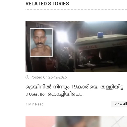
RELATED STORIES
Posted On 26-12-2025
ട്രെയിനില്‍ നിന്നും 19കാരിയെ തള്ളിയിട്ട
സംഭവം; കൊച്ചിയിലെ
ആശുപത്രിയിലേക്ക് മാറ്റി
1 Min Read
View All