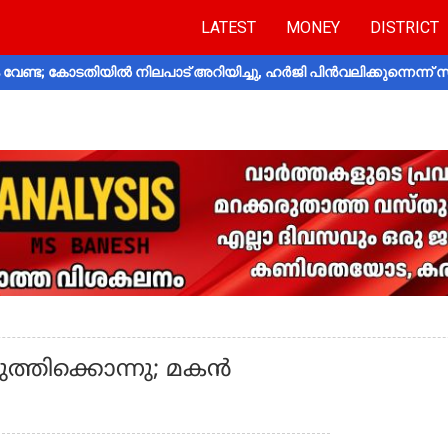
LATEST
MONEY
DISTRICT
വേണ്ട; കോടതിയിൽ നിലപാട് അറിയിച്ചു, ഹർജി പിൻവലിക്കുന്നെന്ന്
്തിക്കൊന്നു; മകന്‍