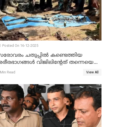
Posted On 16-12-2025
സരോവരം ചതുപ്പിൽ കണ്ടെത്തിയ
ശരീരഭാഗങ്ങൾ വിജിലിൻ്റേത് തന്നെയെന്ന്
ഡി.എൻ.എ പരിശോധനയിൽ
 Min Read
View All
സ്ഥിരീകരണം