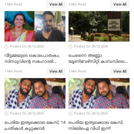
വിധിക്കെതിരെ കുടുംബം
ജീവനൊടുക്കിയ സംഭവം:
View All
View All
1 Min Read
2 Min Read
സുപ്രീംകോടതിയിലേക്ക്
കൂടുതൽ അന്വേഷണത്തിന്
പൊലീസ്
Posted On 30-12-2024
Posted On 30-12-2024
വീട്ടമ്മയുടെ കൊലപാതകം;
ചെന്നൈ അണ്ണാ
സിന്ധുവിന്റെ സഹോദരി
യൂണിവേഴ്‌സിറ്റി കാമ്പസിലെ
ഭർത്താവ് പിടിയില്‍
ബലാത്സംഗം; ദേശീയ വനിതാ
View All
View All
1 Min Read
1 Min Read
കമ്മീഷന്‍ ഇന്ന്
യൂണിവേഴ്‌സിറ്റിയിലെത്തും
Posted On 28-12-2024
Posted On 28-12-2024
പെരിയ ഇരട്ടക്കൊല കേസ്; 14
പെരിയ ഇരട്ടക്കൊല കേസ്;
പ്രതികള്‍ കുറ്റക്കാര്‍
സിബിഐ വിധി ഇന്ന്