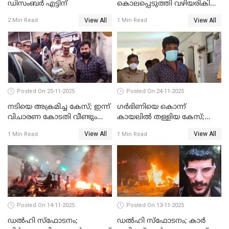
ഡിസംബര്‍ എട്ടിന്
കൊലപ്പെടുത്തി വഴിയരികിൽ
തള്ളി; മകളും കാമുകനും
View All
View All
2 Min Read
1 Min Read
പിടിയിൽ
Posted On 25-11-2025
Posted On 24-11-2025
നടിയെ അക്രമിച്ച കേസ്; ഇന്ന്
ഗര്‍ഭിണിയെ കൊന്ന്
വിചാരണ കോടതി വീണ്ടും
കായലില്‍ തള്ളിയ കേസ്;
പരിഗണിക്കും
പ്രതിക്ക് വധശിക്ഷ
View All
View All
1 Min Read
1 Min Read
Posted On 14-11-2025
Posted On 13-11-2025
ഡല്‍ഹി സ്‌ഫോടനം;
ഡല്‍ഹി സ്‌ഫോടനം; കാര്‍