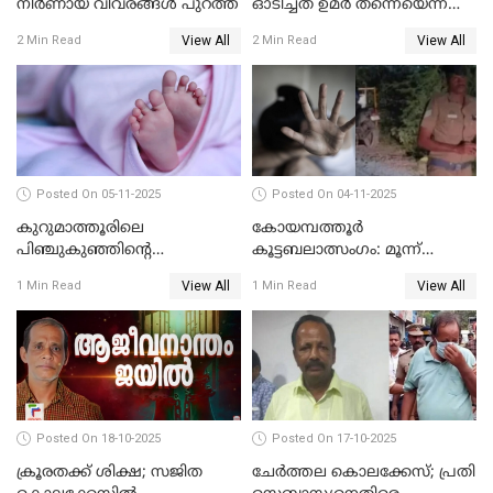
നിര്‍ണായ വിവരങ്ങള്‍ പുറത്ത്
ഓടിച്ചത് ഉമര്‍ തന്നെയെന്ന്
സ്ഥിരീകരിച്ച് DNA
View All
View All
2 Min Read
2 Min Read
പരിശോധനാഫലം
Posted On 05-11-2025
Posted On 04-11-2025
കുറുമാത്തൂരിലെ
കോയമ്പത്തൂർ
പിഞ്ചുകുഞ്ഞിന്റെ
കൂട്ടബലാത്സംഗം: മൂന്ന്
കൊലപാതകം; അമ്മ
പ്രതികൾ അറസ്റ്റിൽ
View All
View All
1 Min Read
1 Min Read
അറസ്റ്റില്‍
Posted On 18-10-2025
Posted On 17-10-2025
ക്രൂരതക്ക് ശിക്ഷ; സജിത
ചേര്‍ത്തല കൊലക്കേസ്; പ്രതി