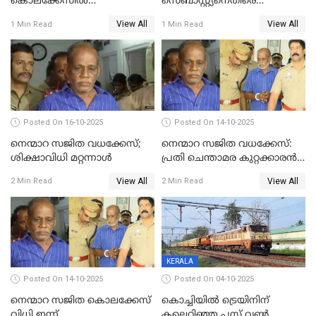
കൊലക്കേസില്‍
സെബാസ്റ്റ്യനെതിരെ
ചെന്താമരയ്ക്ക്
കൊലക്കുറ്റം ചുമത്തി
View All
View All
1 Min Read
1 Min Read
ഇരട്ടജീവപര്യന്തം
Posted On 16-10-2025
Posted On 14-10-2025
നെന്മാറ സജിത വധക്കേസ്;
നെന്മാറ സജിത വധക്കേസ്:
ശിക്ഷാവിധി മറ്റന്നാള്‍
പ്രതി ചെന്താമര കുറ്റക്കാരൻ,
ശിക്ഷ 16ന്; ജാമ്യത്തിലിറങ്ങി
View All
View All
2 Min Read
2 Min Read
നടത്തിയത്
ഇരട്ടക്കൊലപാതകം
KERALA
Posted On 14-10-2025
Posted On 04-10-2025
നെന്മാറ സജിത കൊലക്കേസ്
കൊച്ചിയില്‍ ട്രെയിനിന്
വിധി ഇന്ന്
കല്ലെറിഞ്ഞ പ്ലസ് വൺ