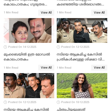
കൊലപാതകം; ഗുരുതര
കണ്ടെത്തിയ ശരീരഭാഗങ്ങൾ
വകുപ്പുകൾ ചുമത്തി അറസ്റ്റ്
വിജിലിൻ്റേത് തന്നെയെന്ന്
View All
View All
1 Min Read
1 Min Read
ഡി.എൻ.എ പരിശോധനയിൽ
സ്ഥിരീകരണം
Posted On 14-12-2025
Posted On 12-12-2025
മുംബൈയില്‍ ഉത്ര മോഡല്‍
നടിയെ ആക്രമിച്ച കേസില്‍
കൊലപാതകം
പ്രതികള്‍ക്കുള്ള ശിക്ഷാ വിധി
3.30 ന്
View All
View All
1 Min Read
1 Min Read
Posted On 12-12-2025
Posted On 10-12-2025
നടിയെ ആക്രമിച്ച കേസിൽ
ചിത്രപ്രിയയുടേത്