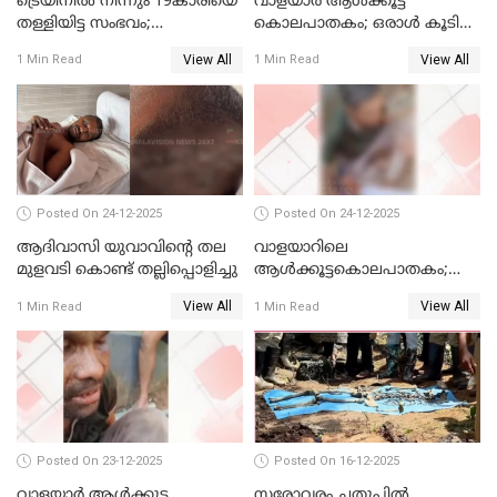
ട്രെയിനില്‍ നിന്നും 19കാരിയെ
വാളയാര്‍ ആള്‍ക്കൂട്ട
തള്ളിയിട്ട സംഭവം;
കൊലപാതകം; ഒരാള്‍ കൂടി
കൊച്ചിയിലെ
അറസ്റ്റില്‍
View All
View All
1 Min Read
1 Min Read
ആശുപത്രിയിലേക്ക് മാറ്റി
Posted On 24-12-2025
Posted On 24-12-2025
ആദിവാസി യുവാവിന്റെ തല
വാളയാറിലെ
മുളവടി കൊണ്ട് തല്ലിപ്പൊളിച്ചു
ആൾക്കൂട്ടകൊലപാതകം;
പ്രതികളെ കസ്റ്റഡിയില്‍
View All
View All
1 Min Read
1 Min Read
വാങ്ങും
Posted On 23-12-2025
Posted On 16-12-2025
വാളയാർ ആൾക്കൂട്ട
സരോവരം ചതുപ്പിൽ