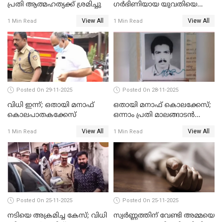
പ്രതി ആത്മഹത്യക്ക് ശ്രമിച്ചു
ഗർഭിണിയായ യുവതിയെ
കൊന്നു കായലിൽ തള്ളിയ
View All
View All
1 Min Read
1 Min Read
കേസ്
Posted On 29-11-2025
Posted On 28-11-2025
വിധി ഇന്ന്; ഒതായി മനാഫ്
ഒതായി മനാഫ് കൊലക്കേസ്;
കൊലപാതകക്കേസ്
ഒന്നാം പ്രതി മാലങ്ങാടന്‍
ഷെഫീഖ് കുറ്റക്കാരൻ
View All
View All
1 Min Read
1 Min Read
Posted On 25-11-2025
Posted On 25-11-2025
നടിയെ അക്രമിച്ച കേസ്; വിധി
സ്വർണ്ണത്തിന് വേണ്ടി അമ്മയെ