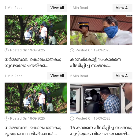
സെബാസ്റ്റ്യന്റെ അറസ്റ്റ്
ജീവപര്യന്തം കഠിനതടവും ഒരു
View All
View All
1 Min Read
1 Min Read
രേഖപ്പെടുത്തി
ലക്ഷം രൂപ പിഴയും
Posted On 19-09-2025
Posted On 19-09-2025
ധർമ്മസ്ഥല കൊലപാതകം;
കാസർകോട്ട് 16-കാരനെ
ഗൂഢാലോചനയ്ക്ക്
പീഡിപ്പിച്ച സംഭവം:
തെളിവുകൾ ഇല്ല
ലക്ഷങ്ങളുടെ സാമ്പത്തിക
View All
View All
1 Min Read
2 Min Read
ഇടപാടുകൾ നടന്നതായി
പൊലീസ്
Posted On 18-09-2025
Posted On 18-09-2025
ധർമ്മസ്ഥല കൊലപാതകം;
16 കാരനെ പീഡിപ്പിച്ച സംഭവം;
മൃതദേഹാവശിഷ്ടങ്ങൾ
കുട്ടിയുടെ വിശദമായ മൊഴി