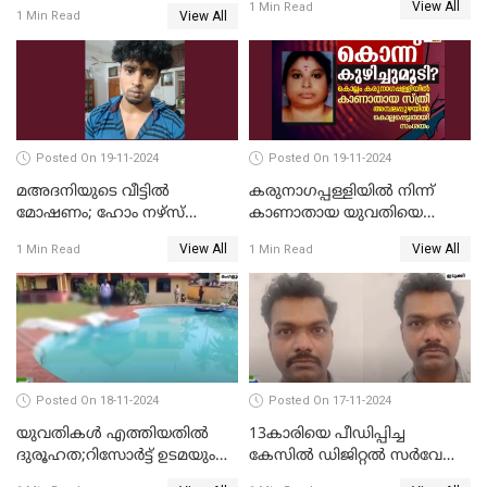
View All
1 Min Read
View All
1 Min Read
Posted On 19-11-2024
Posted On 19-11-2024
മഅദനിയുടെ വീട്ടിൽ
കരുനാഗപ്പള്ളിയില്‍ നിന്ന്
മോഷണം; ഹോം നഴ്‌സ്
കാണാതായ യുവതിയെ
പിടിയിൽ
കൊന്ന് കുഴിച്ചുമൂടിയതായി
View All
View All
1 Min Read
1 Min Read
സംശയം
Posted On 18-11-2024
Posted On 17-11-2024
യുവതികള്‍ എത്തിയതിൽ
13കാരിയെ പീഡിപ്പിച്ച
ദുരൂഹത;റിസോര്‍ട്ട് ഉടമയും
കേസില്‍ ഡിജിറ്റല്‍ സര്‍വേ
മാനേജറും അറസ്റ്റില്‍
ഉദ്യോഗസ്ഥന്‍ അറസ്റ്റില്‍