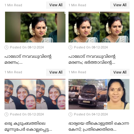
സംഭവം;ഹോസ്റ്റൽ വാർഡനെ
പൊലീസിൽ കീഴടങ്ങി
View All
View All
1 Min Read
1 Min Read
മാറ്റിയതായി മൻസൂർ
ആശുപത്രി എം.ഡി ഷംസുദ്ദീൻ
Posted On 08-12-2024
Posted On 08-12-2024
പാലോട് നവവധുവിന്റെ
പാലോട് നവവധുവിന്റെ
മരണം;
മരണം; ഭര്‍ത്താവിന്റെ
ജീവനൊടുക്കിയതാണെന്ന്‌
സുഹൃത്ത് കസ്റ്റഡിയിൽ
View All
View All
1 Min Read
1 Min Read
സ്ഥിരീകരിച്ച് പൊലീസ്
Posted On 05-12-2024
Posted On 04-12-2024
ഒരു കുടുംബത്തിലെ
ഭാര്യയെ തീകൊളുത്തി കൊന്ന
മൂന്നുപേര്‍ കൊല്ലപ്പെട്ട
കേസ്; പ്രതിക്കെതിരെ