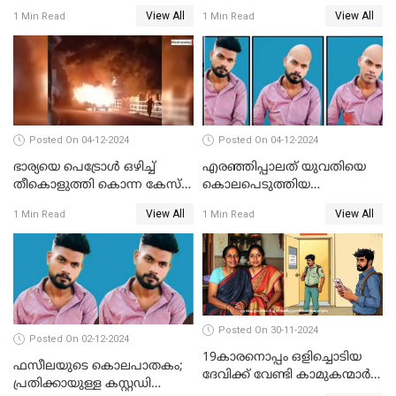
സംഭവം; മകന്‍ പിടിയില്‍
കൊലപാതക കുറ്റവും
View All
View All
1 Min Read
1 Min Read
വധശ്രമ കുറ്റവും ചുമത്തി
Posted On 04-12-2024
Posted On 04-12-2024
ഭാര്യയെ പെട്രോള്‍ ഒഴിച്ച്
എരഞ്ഞിപ്പാലത് യുവതിയെ
തീകൊളുത്തി കൊന്ന കേസ്‌;
കൊലപെടുത്തിയ
ഭര്‍ത്താവിന്റെ അറസ്റ്റ്
സംഭവത്തിൽ പ്രതിക്കായുള്ള
View All
View All
1 Min Read
1 Min Read
രേഖപ്പെടുത്തി
കസ്റ്റഡി അപേക്ഷ ഇന്ന്
Posted On 30-11-2024
Posted On 02-12-2024
19കാരനൊപ്പം ഒളിച്ചൊടിയ
ഫസീലയുടെ കൊലപാതകം;
ദേവിക്ക് വേണ്ടി കാമുകന്മാർ
പ്രതിക്കായുള്ള കസ്റ്റഡി
പൊലീസ് സ്റ്റേഷനിൽ; പിന്നീട്