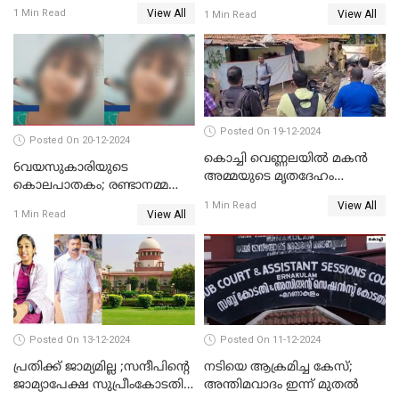
നിന്നങ്ങു മേടിച്ചു; ബസില്‍
ദുർമന്ത്രവാദവുമായി
View All
1 Min Read
View All
1 Min Read
ശല്യം ചെയ്തയാളെ 26 തവണ
ബന്ധമില്ലെന്ന് സ്ഥിരീകരണം
മുഖത്തടിച്ച് അധ്യാപിക
Posted On 19-12-2024
Posted On 20-12-2024
കൊച്ചി വെണ്ണലയില്‍ മകന്‍
6വയസുകാരിയുടെ
അമ്മയുടെ മൃതദേഹം
കൊലപാതകം; രണ്ടാനമ്മയെ
രഹസ്യമായി കുഴിച്ചുമൂടി
കോടതിയില്‍ ഹാജരാക്കും
View All
1 Min Read
View All
1 Min Read
Posted On 13-12-2024
Posted On 11-12-2024
പ്രതിക്ക് ജാമ്യമില്ല ;സന്ദീപിന്റെ
നടിയെ ആക്രമിച്ച കേസ്;
ജാമ്യാപേക്ഷ സുപ്രീംകോടതി
അന്തിമവാദം ഇന്ന് മുതല്‍