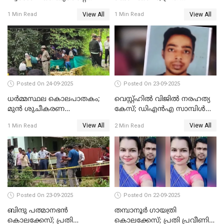
സംഭവം; പ്രതി മാര്‍ട്ടിന്‍
സെബാസ്റ്റ്യന്‍ കുറ്റം സമ്മതിച്ചു
View All
View All
1 Min Read
1 Min Read
ജോസഫ് പിടിയില്‍
Posted On 24-09-2025
Posted On 23-09-2025
ധർമ്മസ്ഥല കൊലപാതകം;
വെസ്റ്റ്ഹിൽ വിജിൽ നരഹത്യ
മുൻ ശുചീകരണ
കേസ്; ഡിഎൻഎ സാമ്പിൾ
തൊഴിലാളിയുടെ മൊഴി
പരിശോധനയ്ക്ക് അയക്കും
View All
View All
1 Min Read
2 Min Read
രേഖപ്പെടുത്തും
Posted On 23-09-2025
Posted On 22-09-2025
ബിന്ദു പത്മാനഭന്‍
തമ്പാനൂര്‍ ഗായത്രി
കൊലക്കേസ്; പ്രതി
കൊലക്കേസ്; പ്രതി പ്രവീണിന്