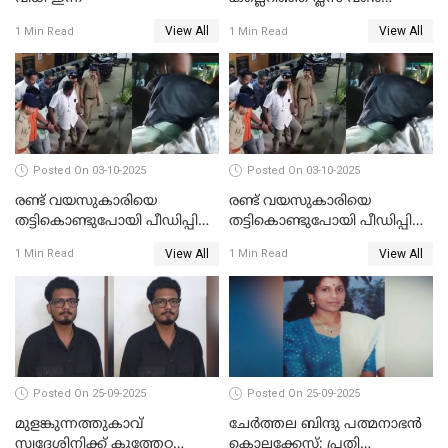
വിദ്യാർഥികൾ പിടിയിൽ;
View All
View All
1 Min Read
1 Min Read
കല്ലേറിൽ അഗ്നിരക്ഷാസേന
ഉദ്യോഗസ്ഥന് പരിക്കേറ്റിരുന്നു
Posted On 03-10-2025
Posted On 03-10-2025
രണ്ട് വയസുകാരിയെ
രണ്ട് വയസുകാരിയെ
തട്ടികൊണ്ടുപോയി പീഡിപ്പിച്ച
തട്ടികൊണ്ടുപോയി പീഡിപ്പിച്ച
കേസ്; പ്രതിക്ക് 65 വർഷം
കേസ് ശിക്ഷവിധി ഇന്ന്
View All
View All
1 Min Read
1 Min Read
തടവ്
Posted On 25-09-2025
Posted On 25-09-2025
മുളങ്കുന്നത്തുകാവ്
ചേർത്തല ബിന്ദു പത്മനാഭൻ
സ്വദേശിനിക്ക് കുത്തേറ്റ
കൊലക്കേസ്; പ്രതി