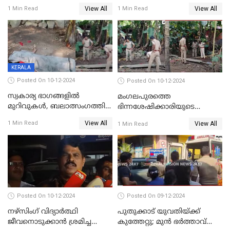
തള്ളി
View All
View All
1 Min Read
1 Min Read
KERALA
Posted On 10-12-2024
Posted On 10-12-2024
സ്വകാര്യ ഭാഗങ്ങളിൽ
മംഗലപുരത്തെ
മുറിവുകൾ, ബലാത്സംഗത്തിന്
ഭിന്നശേഷിക്കാരിയുടെ
ഇരയായെന്ന് പോത്തന്‍ കോട്
കൊലപാതകം; പ്രതിയെന്ന്
View All
1 Min Read
View All
1 Min Read
കൊലപാതകത്തില്‍
സംശയിക്കുന്നയാള്‍
പോസ്റ്റ്‌മോർട്ടം റിപ്പോർട്ട്
കസ്റ്റഡിയില്‍
Posted On 10-12-2024
Posted On 09-12-2024
നഴ്‌സിംഗ് വിദ്യാർത്ഥി
പുതുക്കാട് യുവതിയ്ക്ക്
ജീവനൊടുക്കാന്‍ ശ്രമിച്ച
കുത്തേറ്റു; മുൻ ഭർത്താവ്