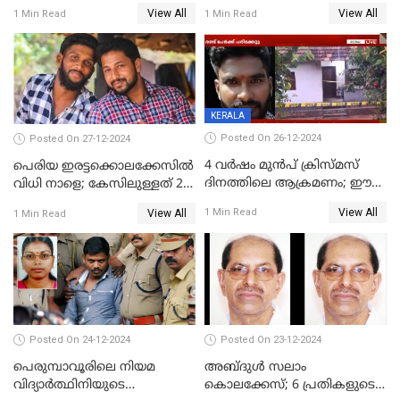
View All
View All
1 Min Read
1 Min Read
KERALA
Posted On 26-12-2024
Posted On 27-12-2024
4 വർഷം മുൻപ് ക്രിസ്മസ്
പെരിയ ഇരട്ടക്കൊലക്കേസില്‍
ദിനത്തിലെ ആക്രമണം; ഈ
വിധി നാളെ; കേസിലുള്ളത് 24
ക്രിസ്മസിന് പകരം
പ്രതികള്‍
View All
1 Min Read
View All
1 Min Read
ചോദിക്കാനെത്തി, 2 പേർ
കുത്തേറ്റു മരിച്ചു
Posted On 24-12-2024
Posted On 23-12-2024
പെരുമ്പാവൂരിലെ നിയമ
അബ്ദുള്‍ സലാം
വിദ്യാര്‍ത്ഥിനിയുടെ
കൊലക്കേസ്‌; 6 പ്രതികളുടെ