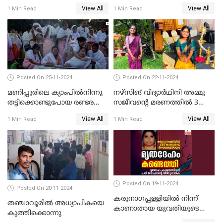
ഡംബൽ എടുത്ത് തലയ്ക്ക്
ശ്രമത്തില്‍ പ്രതിയെ അറസ്റ്റ്
View All
View All
1 Min Read
1 Min Read
പലവട്ടം അടിച്ചു;
ചെയ്തു
നിലവിളിച്ചപ്പോൾ മുഖത്ത്
തലയിണ വച്ചമർത്തി;
അരുംകൊലയിൽ യുവാവും
യുവതിയും പിടിയിൽ
Posted On 25-11-2024
Posted On 22-11-2024
മണിപ്പുരിലെ ക്യാംപില്‍നിന്നു
നഴ്സിങ് വിദ്യാര്‍ഥിനി അമ്മു
തട്ടിക്കൊണ്ടുപോയ രണ്ടര
സജീവന്റെ മരണത്തില്‍ 3
വയസ്സുകാരന്‍ ക്രൂരമായ
സഹപാഠികളുടെയും അറസ്റ്റ്
View All
View All
1 Min Read
1 Min Read
പീഡനത്തിനിരയായി
രേഖപ്പെടുത്തി
Posted On 19-11-2024
Posted On 20-11-2024
കരുനാഗപ്പള്ളിയില്‍ നിന്ന്
തഞ്ചാവൂരില്‍ അധ്യാപികയെ
കാണാതായ യുവതിയുടെ
കുത്തിക്കൊന്നു
മൃതദേഹം കണ്ടെത്തി