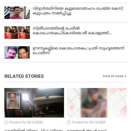
വിദ്യാർത്ഥിനിയെ കൂട്ടബലാത്സംഗം ചെയ്ത കേസ്;
കുറ്റപത്രം സമര്‍പ്പിച്ചു
സ്ത്രീധനത്തിന്റെ പേരില്‍
കൊലപാതകം;26കാരിയെ തീ കൊളുത്തി
കൊലപ്പെടുത്തി
ഊന്നുകല്ലിലെ കൊലപാതകം; പ്രതി സുഹൃത്തെന്ന്
പൊലീസ്
RELATED STORIES
View all news
Posted On 26-12-2025
Posted On 25-12-2025