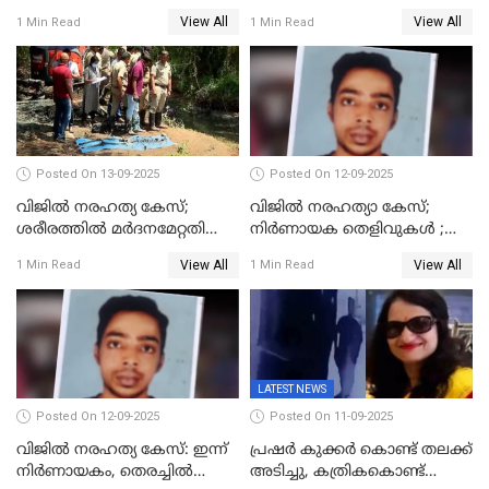
ഹാജരാക്കും
പിടിയിൽ
View All
View All
1 Min Read
1 Min Read
Posted On 13-09-2025
Posted On 12-09-2025
വിജില്‍ നരഹത്യ കേസ്;
വിജിൽ നരഹത്യാ കേസ്;
ശരീരത്തില്‍ മര്‍ദനമേറ്റതിന്റെ
നിർണായക തെളിവുകൾ ;
പാടുകളില്ല,പോസ്റ്റുമോര്‍ട്ടം
അസ്ഥിക്ക് പുറമേ പല്ലും,
View All
View All
1 Min Read
1 Min Read
റിപ്പോർട്ട് പുറത്ത്
താടിയെല്ലും ലഭിച്ചു
LATEST NEWS
Posted On 12-09-2025
Posted On 11-09-2025
വിജിൽ നരഹത്യ കേസ്: ഇന്ന്
പ്രഷർ കുക്കർ കൊണ്ട് തലക്ക്
നിർണായകം, തെരച്ചിൽ
അടിച്ചു, കത്രികകൊണ്ട്