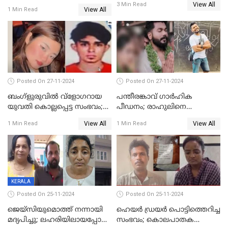
അപേക്ഷ ഇന്ന് നൽകും
View All
3 Min Read
സംഭവിച്ചത്
View All
1 Min Read
Posted On 27-11-2024
Posted On 27-11-2024
ബംഗ്‌ളുരുവില്‍ വ്‌ളോഗറായ
പന്തീരങ്കാവ് ഗാർഹിക
യുവതി കൊല്ലപ്പെട്ട സംഭവം;
പീഡനം; രാഹുലിനെ
പൊലീസ് അന്വേഷണം
കസ്റ്റഡിയിൽ ആവശ്യപ്പെട്ട്
View All
View All
1 Min Read
1 Min Read
ഊര്‍ജിതമാക്കി
പൊലീസ് കോടതിയിൽ
അപേക്ഷ നൽകും
KERALA
Posted On 25-11-2024
Posted On 25-11-2024
ജെയ്‌സിയുമൊത്ത് നന്നായി
ഹെയര്‍ ഡ്രയര്‍ പൊട്ടിത്തെറിച്ച
മദ്യപിച്ചു; ലഹരിയിലായപ്പോൾ
സംഭവം; കൊലപാതക