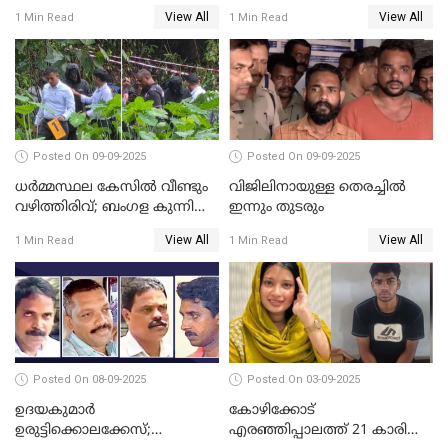
പുനരാരംഭിച്ചു
കഴുത്തറുത്ത് യുവതിയെ
View All
View All
1 Min Read
1 Min Read
കൊലപ്പെടുത്തി; 5 പവൻ
സ്വർണ്ണവും ഒരു ലക്ഷം
രൂപയും കാണാതായി
Posted On 09-09-2025
Posted On 09-09-2025
ധർമ്മസ്ഥല കേസിൽ വീണ്ടും
വിജിലിനായുള്ള തെരച്ചിൽ
വഴിത്തിരിവ്; ബംഗള കുന്നിൽ
ഇന്നും തുടരും
മൃതദേഹ അവശിഷ്ടങ്ങൾ
View All
View All
1 Min Read
1 Min Read
കണ്ടെത്തി
Posted On 08-09-2025
Posted On 03-09-2025
ഉദയകുമാര്‍
കോഴിക്കോട്
ഉരുട്ടിക്കൊലക്കേസ്;
എരഞ്ഞിപ്പാലത്ത് 21 കാരി