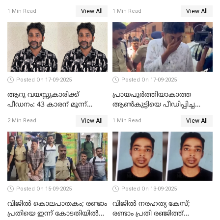
കണ്ടെത്താൻ SIT
രേഖപ്പെടുത്തും
View All
View All
1 Min Read
1 Min Read
Posted On 17-09-2025
Posted On 17-09-2025
ആറു വയസ്സുകാരിക്ക്
പ്രായപൂർത്തിയാകാത്ത
പീഡനം: 43 കാരന് മൂന്ന്
ആൺകുട്ടിയെ പീഡിപ്പിച്ച
ജീവപര്യന്തവും 3 ലക്ഷം രൂപ
സംഭവം; ഒരാൾ കൂടി
View All
View All
2 Min Read
1 Min Read
പിഴയും ശിക്ഷ
അറസ്റ്റിൽ
Posted On 15-09-2025
Posted On 13-09-2025
വിജിൽ കൊലപാതകം; രണ്ടാം
വിജിൽ നരഹത്യ കേസ്;
പ്രതിയെ ഇന്ന് കോടതിയിൽ
രണ്ടാം പ്രതി രഞ്ജിത്ത്