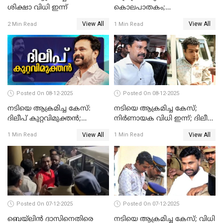
ശിക്ഷാ വിധി ഇന്ന്
കൊലപാതകം;
ആണ്‍സുഹൃത്ത് കുറ്റം
View All
View All
2 Min Read
1 Min Read
സമ്മതിച്ചെന്ന് പൊലീസ്
Posted On 08-12-2025
Posted On 08-12-2025
നടിയെ ആക്രമിച്ച കേസ്:
നടിയെ ആക്രമിച്ച കേസ്;
ദിലീപ് കുറ്റവിമുക്തന്‍;
നിർണായക വിധി ഇന്ന്; ദിലീപ്
പള്‍സര്‍ സുനി അടക്കം ആറു
അടക്കം 10 പ്രതികൾ
View All
View All
1 Min Read
1 Min Read
പ്രതികള്‍ കുറ്റക്കാര്‍;
ശിക്ഷവിധി 12 ന്
Posted On 07-12-2025
Posted On 07-12-2025
ബെയ്‌ലിന്‍ ദാസിനെതിരെ
നടിയെ ആക്രമിച്ച കേസ്; വിധി