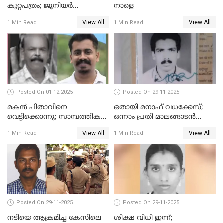
കുറ്റപത്രം; ജൂനിയർ
നാളെ
അഭിഭാഷക ശ്യാമിലിയെ
View All
View All
1 Min Read
1 Min Read
മർദിച്ച കേസ്
Posted On 01-12-2025
Posted On 29-11-2025
മകൻ പിതാവിനെ
ഒതായി മനാഫ് വധക്കേസ്;
വെട്ടിക്കൊന്നു; സാമ്പത്തിക
ഒന്നാം പ്രതി മാലങ്ങാടൻ
തർക്കം
ഷഫീഖിന് ജീവപര്യന്തം തടവ്,
View All
View All
1 Min Read
1 Min Read
ഒരു ലക്ഷം രൂപ പിഴ
Posted On 29-11-2025
Posted On 29-11-2025
നടിയെ ആക്രമിച്ച കേസിലെ
ശിക്ഷ വിധി ഇന്ന്;