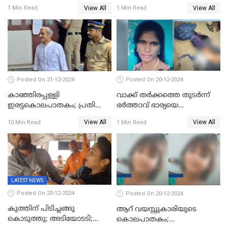
കൊലപാതകം ; പ്രതി
ശിക്ഷാവിധി ഇന്ന്‌
View All
View All
1 Min Read
1 Min Read
അമീറുള്‍ ഇസ്ലാമിന്റെ
മനോനിലയില്‍ കുഴപ്പമില്ലെന്ന്
റിപ്പോര്‍ട്ട്
Posted On 21-12-2024
Posted On 20-12-2024
കാഞ്ഞിരപ്പള്ളി
വാക്ക് തര്‍ക്കത്തെ തുടര്‍ന്ന്
ഇരട്ടകൊലപാതകം; പ്രതി
ഭര്‍ത്താവ് ഭാര്യയെ
ജോർജ് കുര്യന് ഇരട്ട
വെട്ടിക്കൊന്നു
View All
View All
10 Min Read
1 Min Read
ജീവപര്യന്തം
LATEST NEWS
Posted On 20-12-2024
Posted On 20-12-2024
കുത്തിന് പിടിച്ചങ്ങു
ആറ് വയസ്സുകാരിയുടെ
കൊടുത്തു; അടിയോടടി;
കൊലപാതകം;