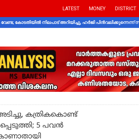
LATEST
MONEY
DISTRICT
വേണ്ട; കോടതിയിൽ നിലപാട് അറിയിച്ചു, ഹർജി പിൻവലിക്കുന്നെന്ന്
ടിച്ചു, കത്രികകൊണ്ട്
പെടുത്തി; 5 പവൻ
ം കാണാതായി