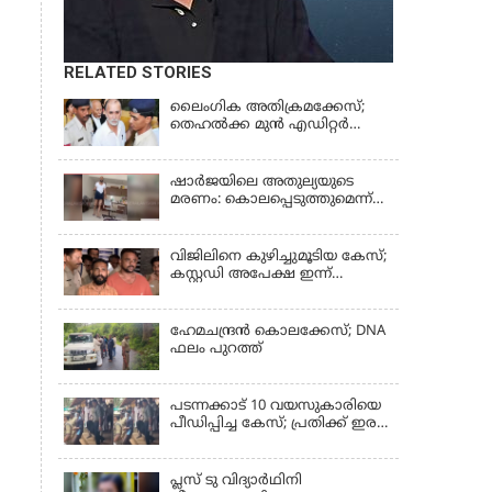
RELATED STORIES
ലൈംഗിക അതിക്രമക്കേസ്;
തെഹല്‍ക്ക മുന്‍ എഡിറ്റര്‍
തരുൺ തേജ്പാലിന് തിരിച്ചടി
ഷാർജയിലെ അതുല്യയുടെ
മരണം: കൊലപ്പെടുത്തുമെന്ന്
സതീഷ് പറയുന്ന ഞെട്ടിക്കുന്ന
ദൃശ്യങ്ങൾ പുറത്ത്
വിജിലിനെ കുഴിച്ചുമൂടിയ കേസ്;
കസ്റ്റഡി അപേക്ഷ ഇന്ന്
പരിഗണിക്കും
ഹേമചന്ദ്രൻ കൊലക്കേസ്; DNA
ഫലം പുറത്ത്
പടന്നക്കാട് 10 വയസുകാരിയെ
പീഡിപ്പിച്ച കേസ്; പ്രതിക്ക് ഇരട്ട
ജീവപര്യന്തവും മരണം വരെ
തടവും ശിക്ഷ
പ്ലസ് ടു വിദ്യാര്‍ഥിനി