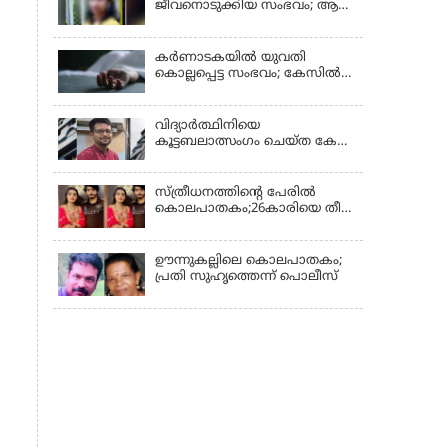
ജീവനൊടുക്കിയ സംഭവം; ആണ്‍
സുഹൃത്ത് പിടിയില്‍
കര്‍ണാടകയില്‍ യുവതി
കൊല്ലപ്പെട്ട സംഭവം; കേസില്‍
സുഹൃത്ത് സിദ്ധരാജു
കസ്റ്റഡിയില്‍
വിദ്യാർത്ഥിനിയെ
കൂട്ടബലാത്സംഗം ചെയ്ത കേസ്;
കുറ്റപത്രം സമര്‍പ്പിച്ചു
സ്ത്രീധനത്തിന്റെ പേരില്‍
കൊലപാതകം;26കാരിയെ തീ
കൊളുത്തി കൊലപ്പെടുത്തി
ഊന്നുകല്ലിലെ കൊലപാതകം;
പ്രതി സുഹൃത്തെന്ന് പൊലീസ്