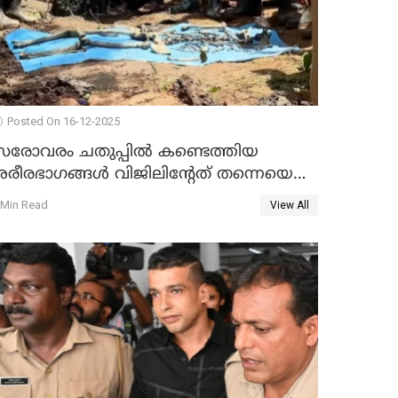
Posted On 16-12-2025
സരോവരം ചതുപ്പിൽ കണ്ടെത്തിയ
ശരീരഭാഗങ്ങൾ വിജിലിൻ്റേത് തന്നെയെന്ന്
ഡി.എൻ.എ പരിശോധനയിൽ
 Min Read
View All
സ്ഥിരീകരണം