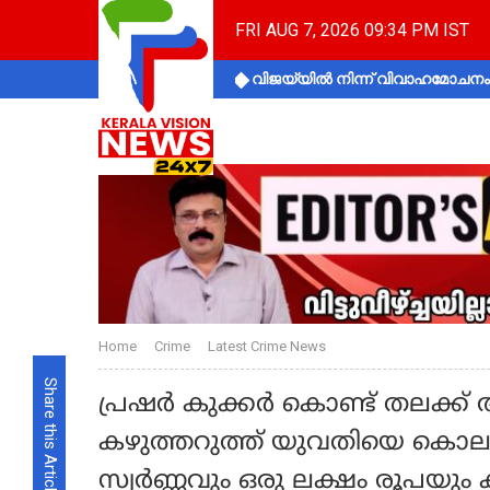
FRI AUG 7, 2026 09:34 PM IST
വിജയ്‌യിൽ നിന്ന് വിവാഹമോചനം 
Home
Crime
Latest Crime News
Share this Article
പ്രഷർ കുക്കർ കൊണ്ട് തലക്ക് അ
കഴുത്തറുത്ത് യുവതിയെ കൊലപ്
സ്വർണ്ണവും ഒരു ലക്ഷം രൂപയു