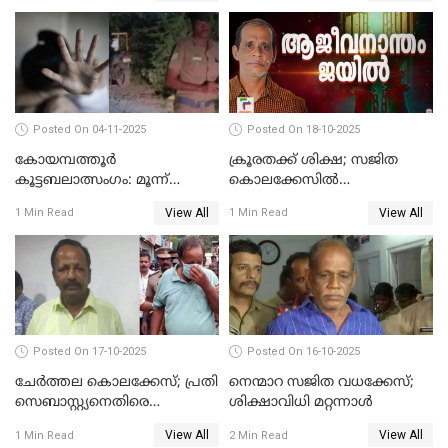
Posted On 04-11-2025
Posted On 18-10-2025
കോയമ്പത്തൂർ
ക്രൂരതക്ക് ശിക്ഷ; സജിത
കൂട്ടബലാത്സംഗം: മൂന്ന്
കൊലക്കേസില്‍
പ്രതികൾ അറസ്റ്റിൽ
ചെന്താമരയ്ക്ക്
View All
View All
1 Min Read
1 Min Read
ഇരട്ടജീവപര്യന്തം
Posted On 17-10-2025
Posted On 16-10-2025
ചേര്‍ത്തല കൊലക്കേസ്; പ്രതി
നെന്മാറ സജിത വധക്കേസ്;
സെബാസ്റ്റ്യനെതിരെ
ശിക്ഷാവിധി മറ്റന്നാള്‍
കൊലക്കുറ്റം ചുമത്തി
View All
View All
1 Min Read
2 Min Read