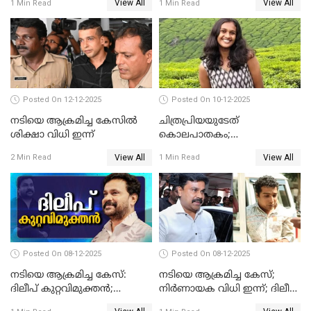
View All
View All
1 Min Read
1 Min Read
Posted On 12-12-2025
Posted On 10-12-2025
നടിയെ ആക്രമിച്ച കേസിൽ
ചിത്രപ്രിയയുടേത്
ശിക്ഷാ വിധി ഇന്ന്
കൊലപാതകം;
ആണ്‍സുഹൃത്ത് കുറ്റം
View All
View All
2 Min Read
1 Min Read
സമ്മതിച്ചെന്ന് പൊലീസ്
Posted On 08-12-2025
Posted On 08-12-2025
നടിയെ ആക്രമിച്ച കേസ്:
നടിയെ ആക്രമിച്ച കേസ്;
ദിലീപ് കുറ്റവിമുക്തന്‍;
നിർണായക വിധി ഇന്ന്; ദിലീപ്
പള്‍സര്‍ സുനി അടക്കം ആറു
അടക്കം 10 പ്രതികൾ