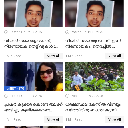
Posted On 12-09-2025
Posted On 12-09-2025
വിജിൽ നരഹത്യാ കേസ്;
വിജിൽ നരഹത്യ കേസ്: ഇന്ന്
നിർണായക തെളിവുകൾ ;
നിർണായകം, തെരച്ചിൽ
അസ്ഥിക്ക് പുറമേ പല്ലും,
പുനരാരംഭിച്ചു
View All
View All
1 Min Read
1 Min Read
താടിയെല്ലും ലഭിച്ചു
LATEST NEWS
Posted On 11-09-2025
Posted On 09-09-2025
പ്രഷർ കുക്കർ കൊണ്ട് തലക്ക്
ധർമ്മസ്ഥല കേസിൽ വീണ്ടും
അടിച്ചു, കത്രികകൊണ്ട്
വഴിത്തിരിവ്; ബംഗള കുന്നിൽ
കഴുത്തറുത്ത് യുവതിയെ
മൃതദേഹ അവശിഷ്ടങ്ങൾ
View All
View All
1 Min Read
1 Min Read
കൊലപ്പെടുത്തി; 5 പവൻ
കണ്ടെത്തി
സ്വർണ്ണവും ഒരു ലക്ഷം