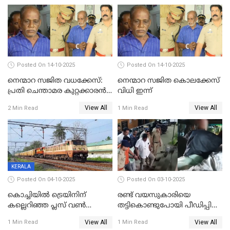
Posted On 14-10-2025
Posted On 14-10-2025
നെന്മാറ സജിത വധക്കേസ്:
നെന്മാറ സജിത കൊലക്കേസ്
പ്രതി ചെന്താമര കുറ്റക്കാരൻ,
വിധി ഇന്ന്
ശിക്ഷ 16ന്; ജാമ്യത്തിലിറങ്ങി
View All
View All
2 Min Read
1 Min Read
നടത്തിയത്
ഇരട്ടക്കൊലപാതകം
KERALA
Posted On 04-10-2025
Posted On 03-10-2025
കൊച്ചിയില്‍ ട്രെയിനിന്
രണ്ട് വയസുകാരിയെ
കല്ലെറിഞ്ഞ പ്ലസ് വൺ
തട്ടികൊണ്ടുപോയി പീഡിപ്പിച്ച
വിദ്യാർഥികൾ പിടിയിൽ;
കേസ്; പ്രതിക്ക് 65 വർഷം
View All
View All
1 Min Read
1 Min Read
കല്ലേറിൽ അഗ്നിരക്ഷാസേന
തടവ്