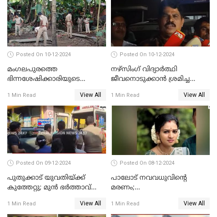
Posted On 10-12-2024
Posted On 10-12-2024
മംഗലപുരത്തെ
നഴ്‌സിംഗ് വിദ്യാർത്ഥി
ഭിന്നശേഷിക്കാരിയുടെ
ജീവനൊടുക്കാന്‍ ശ്രമിച്ച
കൊലപാതകം; പ്രതിയെന്ന്
സംഭവം;ഹോസ്റ്റൽ വാർഡനെ
View All
View All
1 Min Read
1 Min Read
സംശയിക്കുന്നയാള്‍
മാറ്റിയതായി മൻസൂർ
കസ്റ്റഡിയില്‍
ആശുപത്രി എം.ഡി ഷംസുദ്ദീൻ
Posted On 09-12-2024
Posted On 08-12-2024
പുതുക്കാട് യുവതിയ്ക്ക്
പാലോട് നവവധുവിന്റെ
കുത്തേറ്റു; മുൻ ഭർത്താവ്
മരണം;
പൊലീസിൽ കീഴടങ്ങി
ജീവനൊടുക്കിയതാണെന്ന്‌
View All
View All
1 Min Read
1 Min Read
സ്ഥിരീകരിച്ച് പൊലീസ്