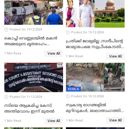
Posted On 19-12-2024
Posted On 13-12-2024
കൊച്ചി വെണ്ണലയില്‍ മകന്‍
പ്രതിക്ക് ജാമ്യമില്ല ;സന്ദീപിന്റെ
അമ്മയുടെ മൃതദേഹം
ജാമ്യാപേക്ഷ സുപ്രീംകോടതി
രഹസ്യമായി കുഴിച്ചുമൂടി
തള്ളി
View All
1 Min Read
View All
1 Min Read
KERALA
Posted On 10-12-2024
Posted On 11-12-2024
സ്വകാര്യ ഭാഗങ്ങളിൽ
നടിയെ ആക്രമിച്ച കേസ്;
മുറിവുകൾ, ബലാത്സംഗത്തിന്
അന്തിമവാദം ഇന്ന് മുതല്‍
ഇരയായെന്ന് പോത്തന്‍ കോട്
View All
1 Min Read
View All
1 Min Read
കൊലപാതകത്തില്‍
പോസ്റ്റ്‌മോർട്ടം റിപ്പോർട്ട്