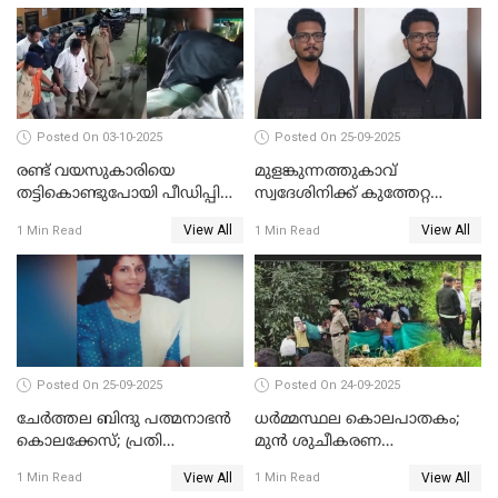
ഉദ്യോഗസ്ഥന് പരിക്കേറ്റിരുന്നു
Posted On 03-10-2025
Posted On 25-09-2025
രണ്ട് വയസുകാരിയെ
മുളങ്കുന്നത്തുകാവ്
തട്ടികൊണ്ടുപോയി പീഡിപ്പിച്ച
സ്വദേശിനിക്ക് കുത്തേറ്റ
കേസ് ശിക്ഷവിധി ഇന്ന്
സംഭവം; പ്രതി മാര്‍ട്ടിന്‍
View All
View All
1 Min Read
1 Min Read
ജോസഫ് പിടിയില്‍
Posted On 25-09-2025
Posted On 24-09-2025
ചേർത്തല ബിന്ദു പത്മനാഭൻ
ധർമ്മസ്ഥല കൊലപാതകം;
കൊലക്കേസ്; പ്രതി
മുൻ ശുചീകരണ
സെബാസ്റ്റ്യന്‍ കുറ്റം സമ്മതിച്ചു
തൊഴിലാളിയുടെ മൊഴി
View All
View All
1 Min Read
1 Min Read
രേഖപ്പെടുത്തും