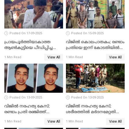
Posted On 17-09-2025
Posted On 15-09-2025
പ്രായപൂർത്തിയാകാത്ത
വിജിൽ കൊലപാതകം; രണ്ടാം
ആൺകുട്ടിയെ പീഡിപ്പിച്ച
പ്രതിയെ ഇന്ന് കോടതിയിൽ
സംഭവം; ഒരാൾ കൂടി
ഹാജരാക്കും
View All
View All
1 Min Read
1 Min Read
അറസ്റ്റിൽ
Posted On 13-09-2025
Posted On 13-09-2025
വിജിൽ നരഹത്യ കേസ്;
വിജില്‍ നരഹത്യ കേസ്;
രണ്ടാം പ്രതി രഞ്ജിത്ത്
ശരീരത്തില്‍ മര്‍ദനമേറ്റതിന്റെ
പിടിയിൽ
പാടുകളില്ല,പോസ്റ്റുമോര്‍ട്ടം
View All
View All
1 Min Read
1 Min Read
റിപ്പോർട്ട് പുറത്ത്