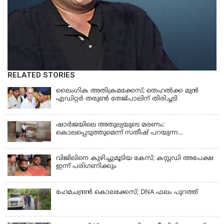
RELATED STORIES
ലൈംഗിക അതിക്രമക്കേസ്; തെഹല്‍ക്ക മുന്‍
എഡിറ്റര്‍ തരുൺ തേജ്പാലിന് തിരിച്ചടി
ഷാർജയിലെ അതുല്യയുടെ മരണം:
കൊലപ്പെടുത്തുമെന്ന് സതീഷ് പറയുന്ന
ഞെട്ടിക്കുന്ന ദൃശ്യങ്ങൾ പുറത്ത്
വിജിലിനെ കുഴിച്ചുമൂടിയ കേസ്; കസ്റ്റഡി അപേക്ഷ
ഇന്ന് പരിഗണിക്കും
ഹേമചന്ദ്രൻ കൊലക്കേസ്; DNA ഫലം പുറത്ത്