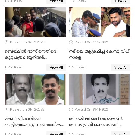
View All
View All
1 Min Read
1 Min Read
പ്രതികള്‍ കുറ്റക്കാര്‍;
ശിക്ഷവിധി 12 ന്
Posted On 07-12-2025
Posted On 07-12-2025
ബെയ്‌ലിന്‍ ദാസിനെതിരെ
നടിയെ ആക്രമിച്ച കേസ്; വിധി
കുറ്റപത്രം; ജൂനിയർ
നാളെ
അഭിഭാഷക ശ്യാമിലിയെ
View All
View All
1 Min Read
1 Min Read
മർദിച്ച കേസ്
Posted On 01-12-2025
Posted On 29-11-2025
മകൻ പിതാവിനെ
ഒതായി മനാഫ് വധക്കേസ്;
വെട്ടിക്കൊന്നു; സാമ്പത്തിക
ഒന്നാം പ്രതി മാലങ്ങാടൻ
തർക്കം
ഷഫീഖിന് ജീവപര്യന്തം തടവ്,
View All
View All
1 Min Read
1 Min Read