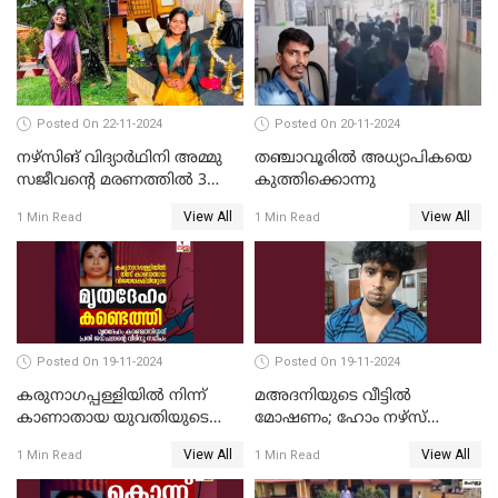
Posted On 22-11-2024
Posted On 20-11-2024
നഴ്സിങ് വിദ്യാര്‍ഥിനി അമ്മു
തഞ്ചാവൂരില്‍ അധ്യാപികയെ
സജീവന്റെ മരണത്തില്‍ 3
കുത്തിക്കൊന്നു
സഹപാഠികളുടെയും അറസ്റ്റ്
View All
View All
1 Min Read
1 Min Read
രേഖപ്പെടുത്തി
Posted On 19-11-2024
Posted On 19-11-2024
കരുനാഗപ്പള്ളിയില്‍ നിന്ന്
മഅദനിയുടെ വീട്ടിൽ
കാണാതായ യുവതിയുടെ
മോഷണം; ഹോം നഴ്‌സ്
മൃതദേഹം കണ്ടെത്തി
പിടിയിൽ
View All
View All
1 Min Read
1 Min Read