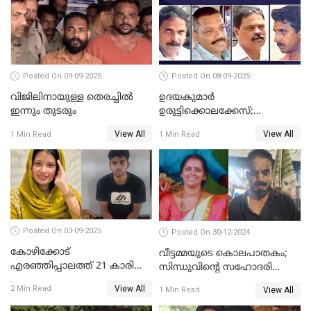
രൂപയും കാണാതായി
Posted On 09-09-2025
Posted On 08-09-2025
വിജിലിനായുള്ള തെരച്ചിൽ
ഉദയകുമാര്‍
ഇന്നും തുടരും
ഉരുട്ടിക്കൊലക്കേസ്;
വിധിക്കെതിരെ കുടുംബം
View All
View All
1 Min Read
1 Min Read
സുപ്രീംകോടതിയിലേക്ക്
Posted On 03-09-2025
Posted On 30-12-2024
കോഴിക്കോട്
വീട്ടമ്മയുടെ കൊലപാതകം;
എരഞ്ഞിപ്പാലത്ത് 21 കാരി
സിന്ധുവിന്റെ സഹോദരി
ജീവനൊടുക്കിയ സംഭവം:
ഭർത്താവ് പിടിയില്‍
View All
2 Min Read
View All
1 Min Read
കൂടുതൽ അന്വേഷണത്തിന്
പൊലീസ്