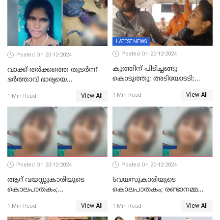
LATEST NEWS
Posted On 20-12-2024
Posted On 20-12-2024
കുത്തിന് പിടിച്ചങ്ങു
വാക്ക് തര്‍ക്കത്തെ തുടര്‍ന്ന്
കൊടുത്തു; അടിയോടടി;
ഭര്‍ത്താവ് ഭാര്യയെ
നിന്നങ്ങു മേടിച്ചു; ബസില്‍
വെട്ടിക്കൊന്നു
View All
1 Min Read
View All
1 Min Read
ശല്യം ചെയ്തയാളെ 26 തവണ
മുഖത്തടിച്ച് അധ്യാപിക
Posted On 20-12-2024
Posted On 20-12-2024
ആറ് വയസ്സുകാരിയുടെ
6വയസുകാരിയുടെ
കൊലപാതകം;
കൊലപാതകം; രണ്ടാനമ്മയെ
ദുർമന്ത്രവാദവുമായി
കോടതിയില്‍ ഹാജരാക്കും
View All
View All
1 Min Read
1 Min Read
ബന്ധമില്ലെന്ന് സ്ഥിരീകരണം