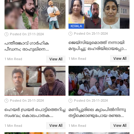
KERALA
Posted On 25-11-2024
Posted On 27-11-2024
ജെയ്‌സിയുമൊത്ത് നന്നായി
പന്തീരങ്കാവ് ഗാർഹിക
മദ്യപിച്ചു; ലഹരിയിലായപ്പോൾ
പീഡനം; രാഹുലിനെ
ഡംബൽ എടുത്ത് തലയ്ക്ക്
കസ്റ്റഡിയിൽ ആവശ്യപ്പെട്ട്
View All
1 Min Read
View All
1 Min Read
പലവട്ടം അടിച്ചു;
പൊലീസ് കോടതിയിൽ
നിലവിളിച്ചപ്പോൾ മുഖത്ത്
അപേക്ഷ നൽകും
തലയിണ വച്ചമർത്തി;
അരുംകൊലയിൽ യുവാവും
യുവതിയും പിടിയിൽ
Posted On 25-11-2024
Posted On 25-11-2024
ഹെയര്‍ ഡ്രയര്‍ പൊട്ടിത്തെറിച്ച
മണിപ്പുരിലെ ക്യാംപില്‍നിന്നു
സംഭവം; കൊലപാതക
തട്ടിക്കൊണ്ടുപോയ രണ്ടര
ശ്രമത്തില്‍ പ്രതിയെ അറസ്റ്റ്
വയസ്സുകാരന്‍ ക്രൂരമായ
View All
View All
1 Min Read
1 Min Read
ചെയ്തു
പീഡനത്തിനിരയായി