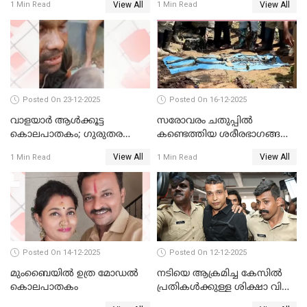
View All
View All
1 Min Read
1 Min Read
വാങ്ങും
Posted On 23-12-2025
Posted On 16-12-2025
വാളയാർ ആൾക്കൂട്ട
സരോവരം ചതുപ്പിൽ
കൊലപാതകം; ഗുരുതര
കണ്ടെത്തിയ ശരീരഭാഗങ്ങൾ
വകുപ്പുകൾ ചുമത്തി അറസ്റ്റ്
വിജിലിൻ്റേത് തന്നെയെന്ന്
View All
View All
1 Min Read
1 Min Read
ഡി.എൻ.എ പരിശോധനയിൽ
സ്ഥിരീകരണം
Posted On 14-12-2025
Posted On 12-12-2025
മുംബൈയില്‍ ഉത്ര മോഡല്‍
നടിയെ ആക്രമിച്ച കേസില്‍
കൊലപാതകം
പ്രതികള്‍ക്കുള്ള ശിക്ഷാ വിധി
3.30 ന്