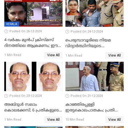
KERALA
Posted On 26-12-2024
Posted On 24-12-2024
4 വർഷം മുൻപ് ക്രിസ്മസ്
പെരുമ്പാവൂരിലെ നിയമ
ദിനത്തിലെ ആക്രമണം; ഈ
വിദ്യാര്‍ത്ഥിനിയുടെ
ക്രിസ്മസിന് പകരം
കൊലപാതകം ; പ്രതി
View All
1 Min Read
View All
1 Min Read
ചോദിക്കാനെത്തി, 2 പേർ
അമീറുള്‍ ഇസ്ലാമിന്റെ
കുത്തേറ്റു മരിച്ചു
മനോനിലയില്‍ കുഴപ്പമില്ലെന്ന്
റിപ്പോര്‍ട്ട്
Posted On 23-12-2024
Posted On 21-12-2024
അബ്ദുള്‍ സലാം
കാഞ്ഞിരപ്പള്ളി
കൊലക്കേസ്‌; 6 പ്രതികളുടെ
ഇരട്ടകൊലപാതകം; പ്രതി
ശിക്ഷാവിധി ഇന്ന്‌
ജോർജ് കുര്യന് ഇരട്ട
View All
View All
1 Min Read
10 Min Read
ജീവപര്യന്തം