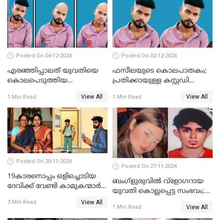
Posted On 04-12-2024
Posted On 02-12-2024
എരഞ്ഞിപ്പാലത് യുവതിയെ
ഫസീലയുടെ കൊലപാതകം;
കൊലപെടുത്തിയ
പ്രതിക്കായുള്ള കസ്റ്റഡി
സംഭവത്തിൽ പ്രതിക്കായുള്ള
അപേക്ഷ ഇന്ന് നൽകും
View All
View All
1 Min Read
1 Min Read
കസ്റ്റഡി അപേക്ഷ ഇന്ന്
Posted On 30-11-2024
Posted On 27-11-2024
19കാരനൊപ്പം ഒളിച്ചൊടിയ
ബംഗ്‌ളുരുവില്‍ വ്‌ളോഗറായ
ദേവിക്ക് വേണ്ടി കാമുകന്മാർ
യുവതി കൊല്ലപ്പെട്ട സംഭവം;
പൊലീസ് സ്റ്റേഷനിൽ; പിന്നീട്
പൊലീസ് അന്വേഷണം
View All
3 Min Read
സംഭവിച്ചത്
View All
1 Min Read
ഊര്‍ജിതമാക്കി