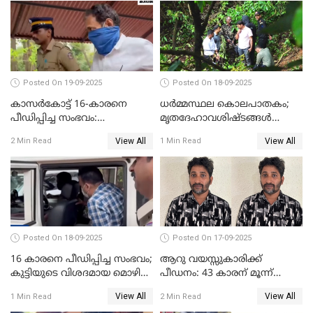
Posted On 19-09-2025
Posted On 18-09-2025
കാസർകോട്ട് 16-കാരനെ
ധർമ്മസ്ഥല കൊലപാതകം;
പീഡിപ്പിച്ച സംഭവം:
മൃതദേഹാവശിഷ്ടങ്ങൾ
ലക്ഷങ്ങളുടെ സാമ്പത്തിക
കണ്ടെത്താൻ SIT
View All
View All
2 Min Read
1 Min Read
ഇടപാടുകൾ നടന്നതായി
പൊലീസ്
Posted On 18-09-2025
Posted On 17-09-2025
16 കാരനെ പീഡിപ്പിച്ച സംഭവം;
ആറു വയസ്സുകാരിക്ക്
കുട്ടിയുടെ വിശദമായ മൊഴി
പീഡനം: 43 കാരന് മൂന്ന്
രേഖപ്പെടുത്തും
ജീവപര്യന്തവും 3 ലക്ഷം രൂപ
View All
View All
1 Min Read
2 Min Read
പിഴയും ശിക്ഷ