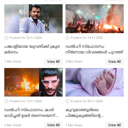
Posted On 22-11-2025
Posted On 14-11-2025
പങ്കാളിയായ യുവതിക്ക് ക്രൂര
ഡല്‍ഹി സ്‌ഫോടനം;
മര്‍ദനം
നിര്‍ണായ വിവരങ്ങള്‍ പുറത്ത്
View All
View All
1 Min Read
2 Min Read
Posted On 13-11-2025
Posted On 05-11-2025
ഡല്‍ഹി സ്‌ഫോടനം; കാര്‍
കുറുമാത്തൂരിലെ
ഓടിച്ചത് ഉമര്‍ തന്നെയെന്ന്
പിഞ്ചുകുഞ്ഞിന്റെ
സ്ഥിരീകരിച്ച് DNA
കൊലപാതകം; അമ്മ
View All
View All
2 Min Read
1 Min Read
പരിശോധനാഫലം
അറസ്റ്റില്‍