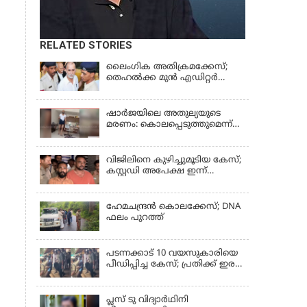
RELATED STORIES
ലൈംഗിക അതിക്രമക്കേസ്;
തെഹല്‍ക്ക മുന്‍ എഡിറ്റര്‍
തരുൺ തേജ്പാലിന് തിരിച്ചടി
ഷാർജയിലെ അതുല്യയുടെ
മരണം: കൊലപ്പെടുത്തുമെന്ന്
സതീഷ് പറയുന്ന ഞെട്ടിക്കുന്ന
ദൃശ്യങ്ങൾ പുറത്ത്
വിജിലിനെ കുഴിച്ചുമൂടിയ കേസ്;
കസ്റ്റഡി അപേക്ഷ ഇന്ന്
പരിഗണിക്കും
ഹേമചന്ദ്രൻ കൊലക്കേസ്; DNA
ഫലം പുറത്ത്
പടന്നക്കാട് 10 വയസുകാരിയെ
പീഡിപ്പിച്ച കേസ്; പ്രതിക്ക് ഇരട്ട
ജീവപര്യന്തവും മരണം വരെ
തടവും ശിക്ഷ
പ്ലസ് ടു വിദ്യാര്‍ഥിനി