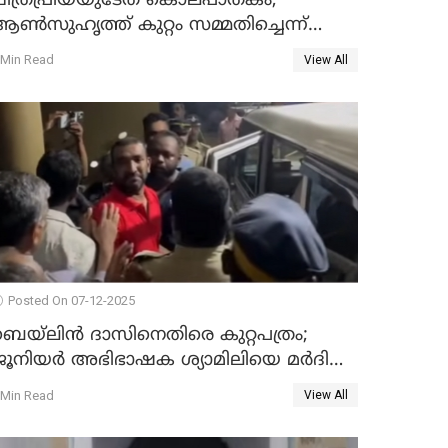
ചിത്രപ്രിയയുടേത് കൊലപാതകം;
ണ്‍സുഹൃത്ത് കുറ്റം സമ്മതിച്ചെന്ന്
പൊലീസ്
 Min Read
View All
Posted On 07-12-2025
െയ്‌ലിന്‍ ദാസിനെതിരെ കുറ്റപത്രം;
ജൂനിയർ അഭിഭാഷക ശ്യാമിലിയെ മർദിച്ച
കേസ്
 Min Read
View All