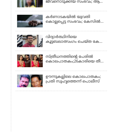
ജീവനൊടുക്കിയ സംഭവം; ആണ്‍
സുഹൃത്ത് പിടിയില്‍
കര്‍ണാടകയില്‍ യുവതി
കൊല്ലപ്പെട്ട സംഭവം; കേസില്‍
സുഹൃത്ത് സിദ്ധരാജു
കസ്റ്റഡിയില്‍
വിദ്യാർത്ഥിനിയെ
കൂട്ടബലാത്സംഗം ചെയ്ത കേസ്;
കുറ്റപത്രം സമര്‍പ്പിച്ചു
സ്ത്രീധനത്തിന്റെ പേരില്‍
കൊലപാതകം;26കാരിയെ തീ
കൊളുത്തി കൊലപ്പെടുത്തി
ഊന്നുകല്ലിലെ കൊലപാതകം;
പ്രതി സുഹൃത്തെന്ന് പൊലീസ്