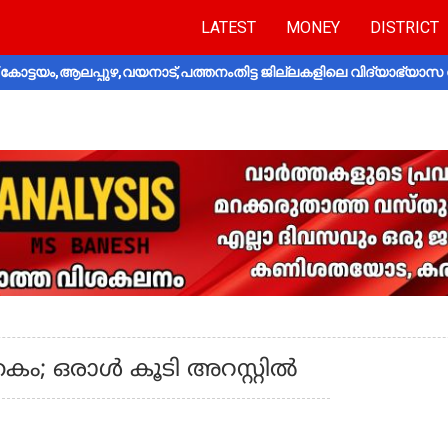
LATEST
MONEY
DISTRICT
ോട്ടയം,ആലപ്പുഴ,വയനാട്,പത്തനംതിട്ട ജില്ലകളിലെ വിദ്യാഭ്യാസ 
; ഒരാള്‍ കൂടി അറസ്റ്റില്‍