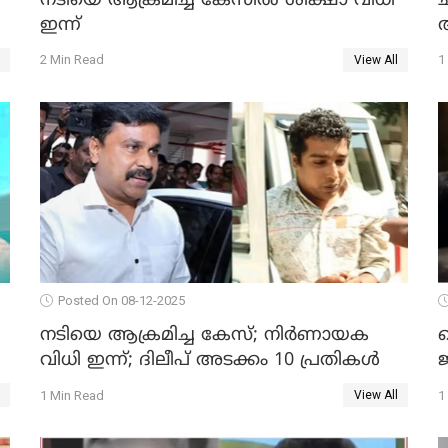
നടിയെ ആക്രമിച്ച കേസിൽ ശിക്ഷാ വിധി
ഇന്ന്
ആ
2 Min Read
1
View All
Posted On 08-12-2025
നടിയെ ആക്രമിച്ച കേസ്; നിർണായക
ബ
വിധി ഇന്ന്; ദിലീപ് അടക്കം 10 പ്രതികൾ
1 Min Read
1
View All