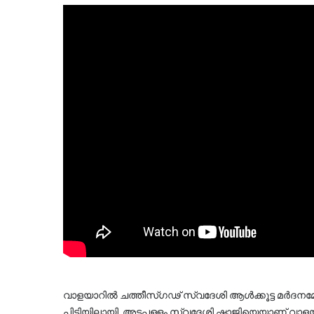
വാളയാറിൽ ചത്തീസ്ഗഢ് സ്വദേശി ആൾക്കൂട്ട മർദനമേറ്
പിടിയിലായി. അട്ടപ്പള്ളം സ്വദേശി ഷാജിയെയാണ് വാ