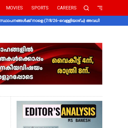
MOVIES
SPORTS
CAREERS
സ്ഥാപനങ്ങൾക്ക് നാളെ (7/8/26-വെള്ളിയാഴ്ച) അവധി
തൃശൂരിൽ