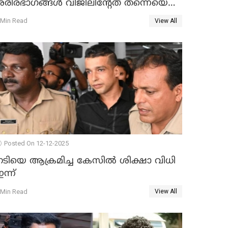
ശരീരഭാഗങ്ങൾ വിജിലിൻ്റേത് തന്നെയെന്ന്
ഡി.എൻ.എ പരിശോധനയിൽ
 Min Read
View All
സ്ഥിരീകരണം
Posted On 12-12-2025
നടിയെ ആക്രമിച്ച കേസിൽ ശിക്ഷാ വിധി
ന്ന്
 Min Read
View All