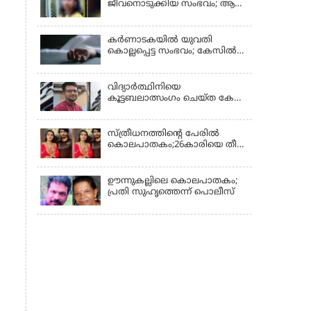
ജീവനൊടുക്കിയ സംഭവം; ആണ്‍
സുഹൃത്ത് പിടിയില്‍
കര്‍ണാടകയില്‍ യുവതി
കൊല്ലപ്പെട്ട സംഭവം; കേസില്‍
സുഹൃത്ത് സിദ്ധരാജു
കസ്റ്റഡിയില്‍
വിദ്യാർത്ഥിനിയെ
കൂട്ടബലാത്സംഗം ചെയ്ത കേസ്;
കുറ്റപത്രം സമര്‍പ്പിച്ചു
സ്ത്രീധനത്തിന്റെ പേരില്‍
കൊലപാതകം;26കാരിയെ തീ
കൊളുത്തി കൊലപ്പെടുത്തി
ഊന്നുകല്ലിലെ കൊലപാതകം;
പ്രതി സുഹൃത്തെന്ന് പൊലീസ്