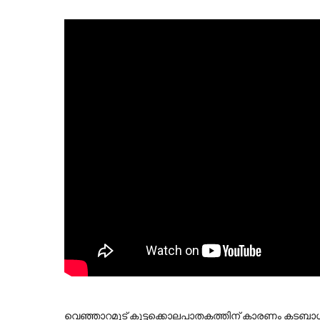
വെഞ്ഞാറമൂട് കൂട്ടക്കൊലപാതകത്തിന് കാരണം കടബാധ്