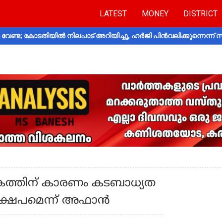
LATEST
MONEY
DISTRICT
വേണ്ട; കോടതിയിൽ നിലപാട് അറിയിച്ചു, ഹർജി പിൻവലിക്കുന്നെന്ന്
കത്തിന് കാരണം കടബാധ്യത
്ഷേപമെന്ന് അഫാന്‍