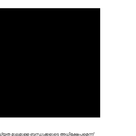
യത മൂലമുള്ള ബന്ധുക്കളുടെ അധിക്ഷേപമെന്ന്