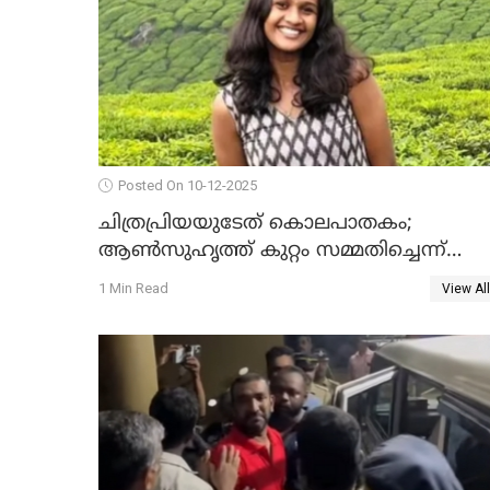
Posted On 10-12-2025
ചിത്രപ്രിയയുടേത് കൊലപാതകം;
ആണ്‍സുഹൃത്ത് കുറ്റം സമ്മതിച്ചെന്ന്
പൊലീസ്
1 Min Read
View All