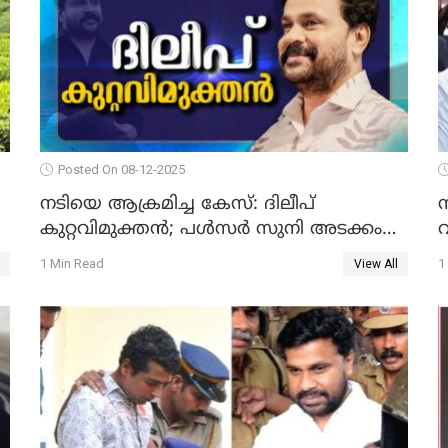
Posted On 08-12-2025
നടിയെ ആക്രമിച്ച കേസ്: ദിലീപ്
കുറ്റവിമുക്തന്‍; പള്‍സര്‍ സുനി അടക്കം
വ
ആറു പ്രതികള്‍ കുറ്റക്കാര്‍; ശിക്ഷവിധി 12
1 Min Read
1
View All
ന്