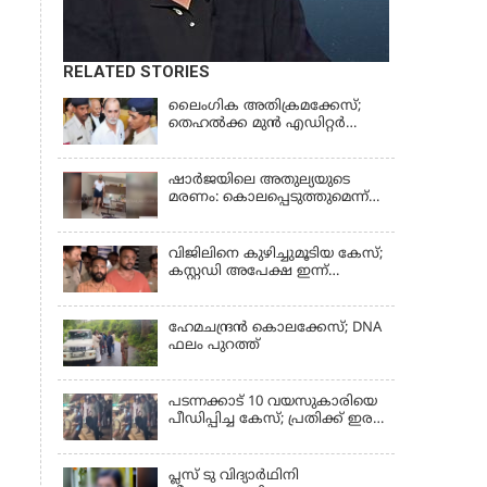
RELATED STORIES
ലൈംഗിക അതിക്രമക്കേസ്;
തെഹല്‍ക്ക മുന്‍ എഡിറ്റര്‍
തരുൺ തേജ്പാലിന് തിരിച്ചടി
ഷാർജയിലെ അതുല്യയുടെ
മരണം: കൊലപ്പെടുത്തുമെന്ന്
സതീഷ് പറയുന്ന ഞെട്ടിക്കുന്ന
ദൃശ്യങ്ങൾ പുറത്ത്
വിജിലിനെ കുഴിച്ചുമൂടിയ കേസ്;
കസ്റ്റഡി അപേക്ഷ ഇന്ന്
പരിഗണിക്കും
ഹേമചന്ദ്രൻ കൊലക്കേസ്; DNA
ഫലം പുറത്ത്
പടന്നക്കാട് 10 വയസുകാരിയെ
പീഡിപ്പിച്ച കേസ്; പ്രതിക്ക് ഇരട്ട
ജീവപര്യന്തവും മരണം വരെ
തടവും ശിക്ഷ
പ്ലസ് ടു വിദ്യാര്‍ഥിനി