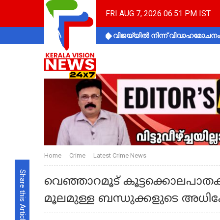
FRI AUG 7, 2026 06:51 PM IST
വിജയ്‌യിൽ നിന്ന് വിവാഹമോചനം 
Home
Crime
Latest Crime News
Share this Article
വെഞ്ഞാറമൂട് കൂട്ടക്കൊലപാത
മൂലമുള്ള ബന്ധുക്കളുടെ അധിക