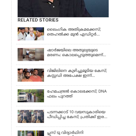
RELATED STORIES
ലൈംഗിക അതിക്രമക്കേസ്;
തെഹല്‍ക്ക മുന്‍ എഡിറ്റര്‍
തരുൺ തേജ്പാലിന് തിരിച്ചടി
ഷാർജയിലെ അതുല്യയുടെ
മരണം: കൊലപ്പെടുത്തുമെന്ന്
സതീഷ് പറയുന്ന ഞെട്ടിക്കുന്ന
ദൃശ്യങ്ങൾ പുറത്ത്
വിജിലിനെ കുഴിച്ചുമൂടിയ കേസ്;
കസ്റ്റഡി അപേക്ഷ ഇന്ന്
പരിഗണിക്കും
ഹേമചന്ദ്രൻ കൊലക്കേസ്; DNA
ഫലം പുറത്ത്
പടന്നക്കാട് 10 വയസുകാരിയെ
പീഡിപ്പിച്ച കേസ്; പ്രതിക്ക് ഇരട്ട
ജീവപര്യന്തവും മരണം വരെ
തടവും ശിക്ഷ
പ്ലസ് ടു വിദ്യാര്‍ഥിനി