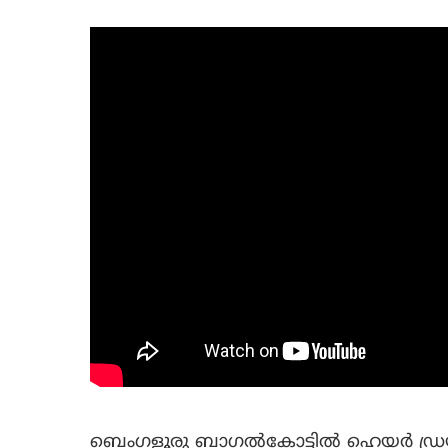
ബെംഗളൂരു ബാഗല്‍കോട്ടില്‍ ഹെയര്‍ ഡ്രയ