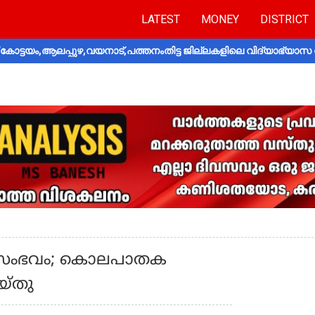
LATEST
MONEY
DISTRICT
ോട്ടയം,ആലപ്പുഴ,വയനാട്,പത്തനംതിട്ട ജില്ലകളിലെ വിദ്യാഭ്യാസ 
ച്ച സംഭവം; കൊലപാതക
െയ്തു