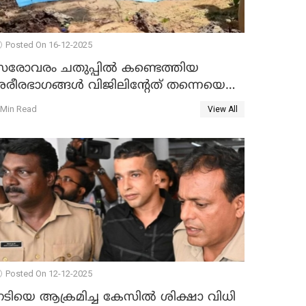
Posted On 16-12-2025
സരോവരം ചതുപ്പിൽ കണ്ടെത്തിയ
ശരീരഭാഗങ്ങൾ വിജിലിൻ്റേത് തന്നെയെന്ന്
ഡി.എൻ.എ പരിശോധനയിൽ
 Min Read
View All
സ്ഥിരീകരണം
Posted On 12-12-2025
നടിയെ ആക്രമിച്ച കേസിൽ ശിക്ഷാ വിധി