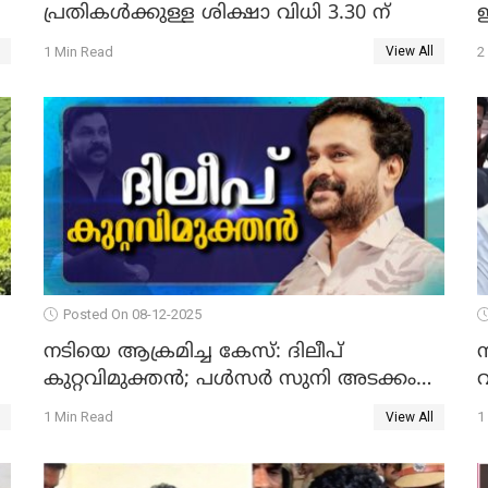
പ്രതികള്‍ക്കുള്ള ശിക്ഷാ വിധി 3.30 ന്
ഇ
1 Min Read
2
View All
Posted On 08-12-2025
നടിയെ ആക്രമിച്ച കേസ്: ദിലീപ്
കുറ്റവിമുക്തന്‍; പള്‍സര്‍ സുനി അടക്കം
വ
ആറു പ്രതികള്‍ കുറ്റക്കാര്‍; ശിക്ഷവിധി 12
1 Min Read
1
View All
ന്