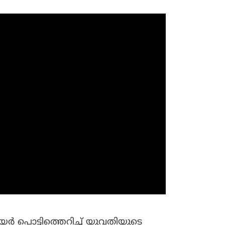
ര്‍ പൊട്ടിത്തെറിച്ച് യുവതിയുടെ