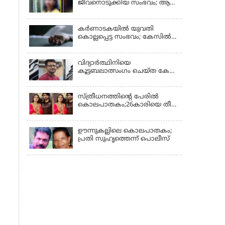
ജീവനൊടുക്കിയ സംഭവം; ആണ്‍
സുഹൃത്ത് പിടിയില്‍
കര്‍ണാടകയില്‍ യുവതി
കൊല്ലപ്പെട്ട സംഭവം; കേസില്‍
സുഹൃത്ത് സിദ്ധരാജു
കസ്റ്റഡിയില്‍
വിദ്യാർത്ഥിനിയെ
കൂട്ടബലാത്സംഗം ചെയ്ത കേസ്;
കുറ്റപത്രം സമര്‍പ്പിച്ചു
സ്ത്രീധനത്തിന്റെ പേരില്‍
കൊലപാതകം;26കാരിയെ തീ
കൊളുത്തി കൊലപ്പെടുത്തി
ഊന്നുകല്ലിലെ കൊലപാതകം;
പ്രതി സുഹൃത്തെന്ന് പൊലീസ്