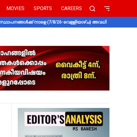
MOVIES
SPORTS
CAREERS
സ്ഥാപനങ്ങൾക്ക് നാളെ (7/8/26-വെള്ളിയാഴ്ച) അവധി
തൃശൂരിൽ