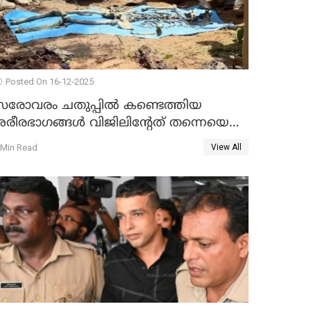
Posted On 16-12-2025
സരോവരം ചതുപ്പിൽ കണ്ടെത്തിയ
ശരീരഭാഗങ്ങൾ വിജിലിൻ്റേത് തന്നെയെന്ന്
ഡി.എൻ.എ പരിശോധനയിൽ
 Min Read
View All
സ്ഥിരീകരണം