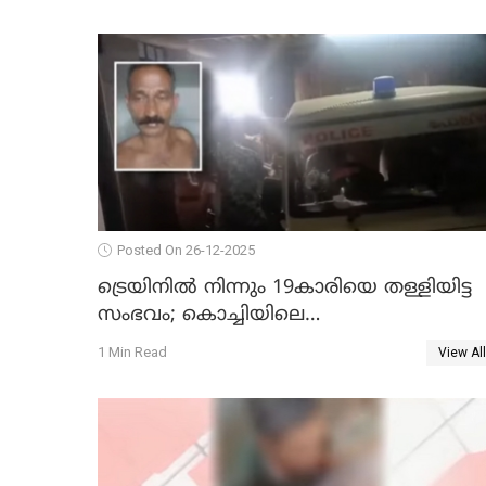
Posted On 26-12-2025
ട്രെയിനില്‍ നിന്നും 19കാരിയെ തള്ളിയിട്ട
സംഭവം; കൊച്ചിയിലെ
ആശുപത്രിയിലേക്ക് മാറ്റി
1 Min Read
View All