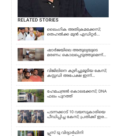
RELATED STORIES
ലൈംഗിക അതിക്രമക്കേസ്;
തെഹല്‍ക്ക മുന്‍ എഡിറ്റര്‍
തരുൺ തേജ്പാലിന് തിരിച്ചടി
ഷാർജയിലെ അതുല്യയുടെ
മരണം: കൊലപ്പെടുത്തുമെന്ന്
സതീഷ് പറയുന്ന ഞെട്ടിക്കുന്ന
ദൃശ്യങ്ങൾ പുറത്ത്
വിജിലിനെ കുഴിച്ചുമൂടിയ കേസ്;
കസ്റ്റഡി അപേക്ഷ ഇന്ന്
പരിഗണിക്കും
ഹേമചന്ദ്രൻ കൊലക്കേസ്; DNA
ഫലം പുറത്ത്
പടന്നക്കാട് 10 വയസുകാരിയെ
പീഡിപ്പിച്ച കേസ്; പ്രതിക്ക് ഇരട്ട
ജീവപര്യന്തവും മരണം വരെ
തടവും ശിക്ഷ
പ്ലസ് ടു വിദ്യാര്‍ഥിനി