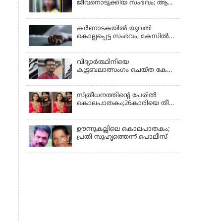
ജീവനൊടുക്കിയ സംഭവം; ആണ്‍
സുഹൃത്ത് പിടിയില്‍
കര്‍ണാടകയില്‍ യുവതി
കൊല്ലപ്പെട്ട സംഭവം; കേസില്‍
സുഹൃത്ത് സിദ്ധരാജു
കസ്റ്റഡിയില്‍
വിദ്യാർത്ഥിനിയെ
കൂട്ടബലാത്സംഗം ചെയ്ത കേസ്;
കുറ്റപത്രം സമര്‍പ്പിച്ചു
സ്ത്രീധനത്തിന്റെ പേരില്‍
കൊലപാതകം;26കാരിയെ തീ
കൊളുത്തി കൊലപ്പെടുത്തി
ഊന്നുകല്ലിലെ കൊലപാതകം;
പ്രതി സുഹൃത്തെന്ന് പൊലീസ്