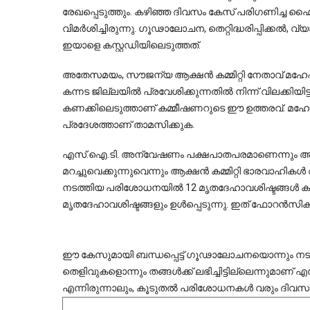
രേഖപ്പെടുത്തും. കഴിഞ്ഞ ദിവസം കേസ് പരിഗണിച്ച ഹൈ
വിമർശിച്ചിരുന്നു. ഗൂഢാലോചന, തെറ്റിദ്ധരിപ്പിക്കൽ, 
ഇയാളെ കസ്റ്റഡിയിലെടുത്തത്.
അതേസമയം, സൗജന്യ ആക്ഷൻ കമ്മിറ്റി നേതാവ് മഹേഷ് 
കന്നട ജില്ലയിൽ പ്രവേശിക്കുന്നതിൽ നിന്ന് വിലക്കി
കണക്കിലെടുത്താണ് കമ്മീഷണറുടെ ഈ ഉത്തരവ്. മഹേഷ് 
പ്രദേശത്താണ് താമസിക്കുക.
എസ്.ഐ.ടി. അന്വേഷണം പക്ഷപാതപരമാണെന്നും 
മറച്ചുവെക്കുന്നുവെന്നും ആക്ഷൻ കമ്മിറ്റി ഭാരവാഹി
നടത്തിയ പരിശോധനയിൽ 12 മൃതദേഹാവശിഷ്ടങ്ങൾ കണ്ടെ
മൃതദേഹാവശിഷ്ടങ്ങളും ഉൾപ്പെടുന്നു. ഇത് ഫോറൻസിക് ലാ
ഈ കേസുമായി ബന്ധപ്പെട്ട് ഗൂഢാലോചനയൊന്നും നടന്നിട
തെളിവുകളൊന്നും തങ്ങൾക്ക് ലഭിച്ചിട്ടില്ലെന്നുമാണ്
എന്നിരുന്നാലും, കൂടുതൽ പരിശോധനകൾ വരും ദിവസങ്ങളി