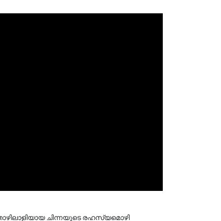
ിലാളിയായ ചിന്നയുടെ രഹസ്യമൊഴി 