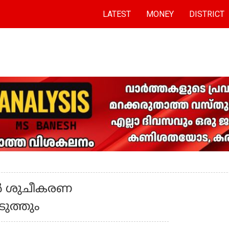
LATEST
MONEY
DISTRICT
ുൻ ശുചീകരണ
ുത്തും