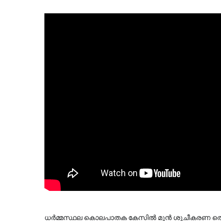
ധർമ്മസ്ഥല കൊലപാതക കേസിൽ മുൻ ശുചീകരണ തൊഴ