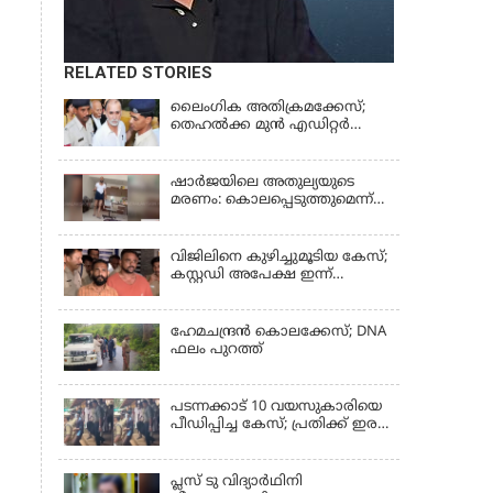
RELATED STORIES
ലൈംഗിക അതിക്രമക്കേസ്;
തെഹല്‍ക്ക മുന്‍ എഡിറ്റര്‍
തരുൺ തേജ്പാലിന് തിരിച്ചടി
ഷാർജയിലെ അതുല്യയുടെ
മരണം: കൊലപ്പെടുത്തുമെന്ന്
സതീഷ് പറയുന്ന ഞെട്ടിക്കുന്ന
ദൃശ്യങ്ങൾ പുറത്ത്
വിജിലിനെ കുഴിച്ചുമൂടിയ കേസ്;
കസ്റ്റഡി അപേക്ഷ ഇന്ന്
പരിഗണിക്കും
ഹേമചന്ദ്രൻ കൊലക്കേസ്; DNA
ഫലം പുറത്ത്
പടന്നക്കാട് 10 വയസുകാരിയെ
പീഡിപ്പിച്ച കേസ്; പ്രതിക്ക് ഇരട്ട
ജീവപര്യന്തവും മരണം വരെ
തടവും ശിക്ഷ
പ്ലസ് ടു വിദ്യാര്‍ഥിനി