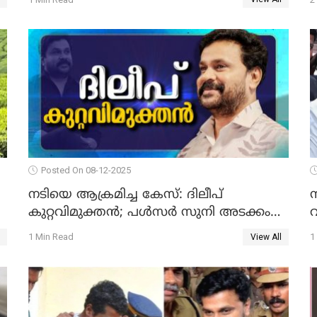
Posted On 08-12-2025
നടിയെ ആക്രമിച്ച കേസ്: ദിലീപ്
കുറ്റവിമുക്തന്‍; പള്‍സര്‍ സുനി അടക്കം
വ
ആറു പ്രതികള്‍ കുറ്റക്കാര്‍; ശിക്ഷവിധി 12
1 Min Read
1
View All
ന്