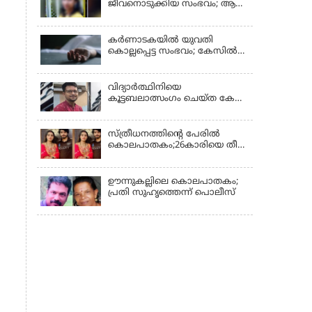
ജീവനൊടുക്കിയ സംഭവം; ആണ്‍
സുഹൃത്ത് പിടിയില്‍
കര്‍ണാടകയില്‍ യുവതി
കൊല്ലപ്പെട്ട സംഭവം; കേസില്‍
സുഹൃത്ത് സിദ്ധരാജു
കസ്റ്റഡിയില്‍
വിദ്യാർത്ഥിനിയെ
കൂട്ടബലാത്സംഗം ചെയ്ത കേസ്;
കുറ്റപത്രം സമര്‍പ്പിച്ചു
സ്ത്രീധനത്തിന്റെ പേരില്‍
കൊലപാതകം;26കാരിയെ തീ
കൊളുത്തി കൊലപ്പെടുത്തി
ഊന്നുകല്ലിലെ കൊലപാതകം;
പ്രതി സുഹൃത്തെന്ന് പൊലീസ്