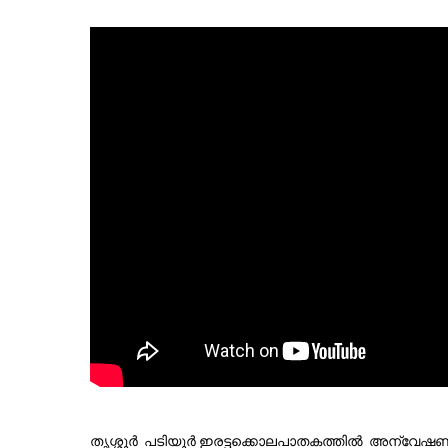
തൃശ്ശൂർ  പടിയൂർ ഇരട്ടക്കൊലപാതകത്തിൽ  അന്വേഷണ