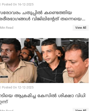
Posted On 16-12-2025
സരോവരം ചതുപ്പിൽ കണ്ടെത്തിയ
ശരീരഭാഗങ്ങൾ വിജിലിൻ്റേത് തന്നെയെന്ന്
ഡി.എൻ.എ പരിശോധനയിൽ
 Min Read
View All
സ്ഥിരീകരണം
Posted On 12-12-2025
നടിയെ ആക്രമിച്ച കേസിൽ ശിക്ഷാ വിധി
ന്ന്
 Min Read
View All