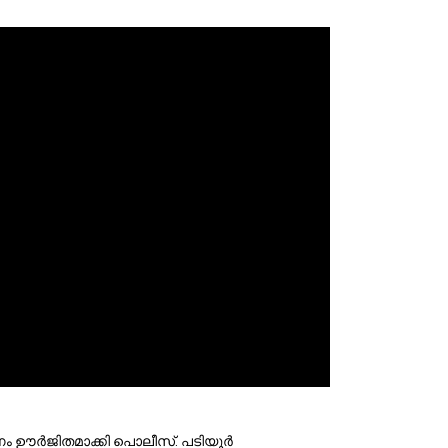
ം ഊർജിതമാക്കി പൊലീസ്. പടിയൂർ 