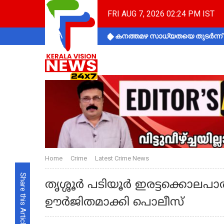
FRI AUG 7, 2026 02:24 PM IST
കനത്തമഴ സാധ്യതയെ തുടർന്ന് ക
Home
Crime
Latest Crime News
Share this Article
തൃശ്ശൂർ പടിയൂർ ഇരട്ടക്കൊ
ഊർജിതമാക്കി പൊലീസ്