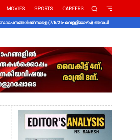
MOVIES
SPORTS
CAREERS
സ്ഥാപനങ്ങൾക്ക് നാളെ (7/8/26-വെള്ളിയാഴ്ച) അവധി
തൃശൂരിൽ