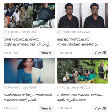
ഉദ്യോഗസ്ഥന് പരിക്കേറ്റിരുന്നു
Posted On 03-10-2025
Posted On 25-09-2025
രണ്ട് വയസുകാരിയെ
മുളങ്കുന്നത്തുകാവ്
തട്ടികൊണ്ടുപോയി പീഡിപ്പിച്ച
സ്വദേശിനിക്ക് കുത്തേറ്റ
കേസ് ശിക്ഷവിധി ഇന്ന്
സംഭവം; പ്രതി മാര്‍ട്ടിന്‍
View All
View All
1 Min Read
1 Min Read
ജോസഫ് പിടിയില്‍
Posted On 25-09-2025
Posted On 24-09-2025
ചേർത്തല ബിന്ദു പത്മനാഭൻ
ധർമ്മസ്ഥല കൊലപാതകം;
കൊലക്കേസ്; പ്രതി
മുൻ ശുചീകരണ
സെബാസ്റ്റ്യന്‍ കുറ്റം സമ്മതിച്ചു
തൊഴിലാളിയുടെ മൊഴി
View All
View All
1 Min Read
1 Min Read
രേഖപ്പെടുത്തും