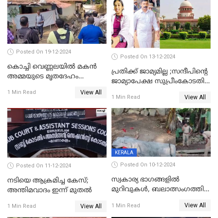
Posted On 19-12-2024
Posted On 13-12-2024
കൊച്ചി വെണ്ണലയില്‍ മകന്‍
പ്രതിക്ക് ജാമ്യമില്ല ;സന്ദീപിന്റെ
അമ്മയുടെ മൃതദേഹം
ജാമ്യാപേക്ഷ സുപ്രീംകോടതി
രഹസ്യമായി കുഴിച്ചുമൂടി
തള്ളി
View All
1 Min Read
View All
1 Min Read
KERALA
Posted On 10-12-2024
Posted On 11-12-2024
സ്വകാര്യ ഭാഗങ്ങളിൽ
നടിയെ ആക്രമിച്ച കേസ്;
മുറിവുകൾ, ബലാത്സംഗത്തിന്
അന്തിമവാദം ഇന്ന് മുതല്‍
ഇരയായെന്ന് പോത്തന്‍ കോട്
View All
1 Min Read
View All
1 Min Read
കൊലപാതകത്തില്‍