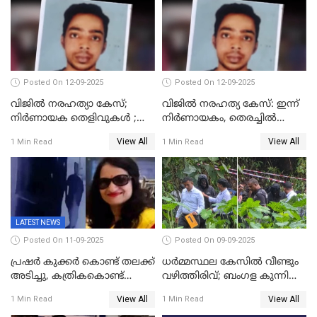
Posted On 12-09-2025
Posted On 12-09-2025
വിജിൽ നരഹത്യാ കേസ്;
വിജിൽ നരഹത്യ കേസ്: ഇന്ന്
നിർണായക തെളിവുകൾ ;
നിർണായകം, തെരച്ചിൽ
അസ്ഥിക്ക് പുറമേ പല്ലും,
പുനരാരംഭിച്ചു
View All
View All
1 Min Read
1 Min Read
താടിയെല്ലും ലഭിച്ചു
LATEST NEWS
Posted On 11-09-2025
Posted On 09-09-2025
പ്രഷർ കുക്കർ കൊണ്ട് തലക്ക്
ധർമ്മസ്ഥല കേസിൽ വീണ്ടും
അടിച്ചു, കത്രികകൊണ്ട്
വഴിത്തിരിവ്; ബംഗള കുന്നിൽ
കഴുത്തറുത്ത് യുവതിയെ
മൃതദേഹ അവശിഷ്ടങ്ങൾ
View All
View All
1 Min Read
1 Min Read
കൊലപ്പെടുത്തി; 5 പവൻ
കണ്ടെത്തി