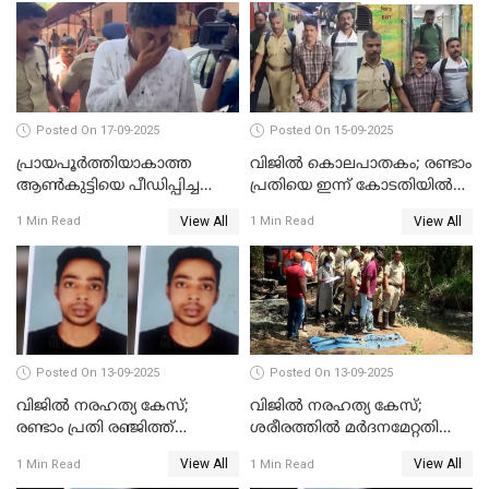
Posted On 17-09-2025
Posted On 15-09-2025
പ്രായപൂർത്തിയാകാത്ത
വിജിൽ കൊലപാതകം; രണ്ടാം
ആൺകുട്ടിയെ പീഡിപ്പിച്ച
പ്രതിയെ ഇന്ന് കോടതിയിൽ
സംഭവം; ഒരാൾ കൂടി
ഹാജരാക്കും
View All
View All
1 Min Read
1 Min Read
അറസ്റ്റിൽ
Posted On 13-09-2025
Posted On 13-09-2025
വിജിൽ നരഹത്യ കേസ്;
വിജില്‍ നരഹത്യ കേസ്;
രണ്ടാം പ്രതി രഞ്ജിത്ത്
ശരീരത്തില്‍ മര്‍ദനമേറ്റതിന്റെ
പിടിയിൽ
പാടുകളില്ല,പോസ്റ്റുമോര്‍ട്ടം
View All
View All
1 Min Read
1 Min Read
റിപ്പോർട്ട് പുറത്ത്