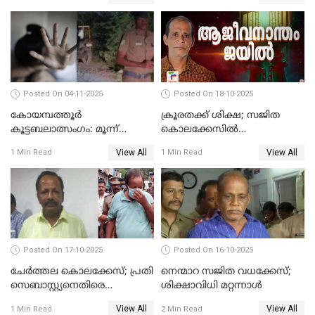
പരിശോധനാഫലം
അറസ്റ്റില്‍
Posted On 04-11-2025
Posted On 18-10-2025
കോയമ്പത്തൂർ
ക്രൂരതക്ക് ശിക്ഷ; സജിത
കൂട്ടബലാത്സംഗം: മൂന്ന്
കൊലക്കേസില്‍
പ്രതികൾ അറസ്റ്റിൽ
ചെന്താമരയ്ക്ക്
View All
View All
1 Min Read
1 Min Read
ഇരട്ടജീവപര്യന്തം
Posted On 17-10-2025
Posted On 16-10-2025
ചേര്‍ത്തല കൊലക്കേസ്; പ്രതി
നെന്മാറ സജിത വധക്കേസ്;
സെബാസ്റ്റ്യനെതിരെ
ശിക്ഷാവിധി മറ്റന്നാള്‍
കൊലക്കുറ്റം ചുമത്തി
View All
View All
1 Min Read
2 Min Read