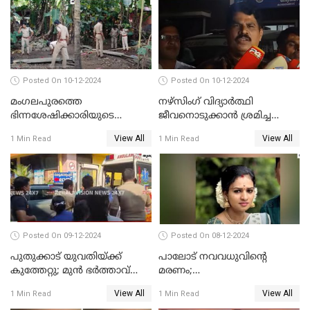
പോസ്റ്റ്‌മോർട്ടം റിപ്പോർട്ട്
Posted On 10-12-2024
Posted On 10-12-2024
മംഗലപുരത്തെ
നഴ്‌സിംഗ് വിദ്യാർത്ഥി
ഭിന്നശേഷിക്കാരിയുടെ
ജീവനൊടുക്കാന്‍ ശ്രമിച്ച
കൊലപാതകം; പ്രതിയെന്ന്
സംഭവം;ഹോസ്റ്റൽ വാർഡനെ
View All
View All
1 Min Read
1 Min Read
സംശയിക്കുന്നയാള്‍
മാറ്റിയതായി മൻസൂർ
കസ്റ്റഡിയില്‍
ആശുപത്രി എം.ഡി ഷംസുദ്ദീൻ
Posted On 09-12-2024
Posted On 08-12-2024
പുതുക്കാട് യുവതിയ്ക്ക്
പാലോട് നവവധുവിന്റെ
കുത്തേറ്റു; മുൻ ഭർത്താവ്
മരണം;
പൊലീസിൽ കീഴടങ്ങി
ജീവനൊടുക്കിയതാണെന്ന്‌
View All
View All
1 Min Read
1 Min Read
സ്ഥിരീകരിച്ച് പൊലീസ്