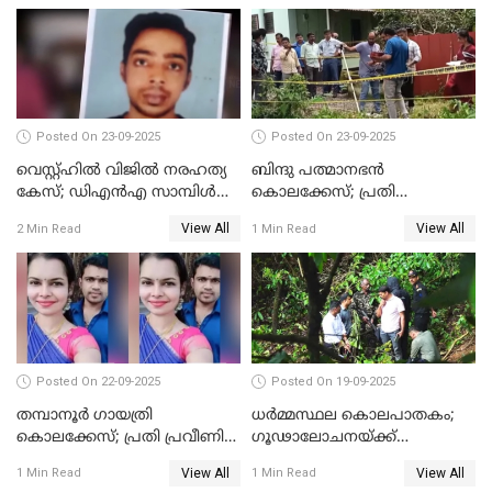
Posted On 23-09-2025
Posted On 23-09-2025
വെസ്റ്റ്ഹിൽ വിജിൽ നരഹത്യ
ബിന്ദു പത്മാനഭന്‍
കേസ്; ഡിഎൻഎ സാമ്പിൾ
കൊലക്കേസ്; പ്രതി
പരിശോധനയ്ക്ക് അയക്കും
സെബാസ്റ്റ്യന്റെ അറസ്റ്റ്
View All
View All
2 Min Read
1 Min Read
രേഖപ്പെടുത്തി
Posted On 22-09-2025
Posted On 19-09-2025
തമ്പാനൂര്‍ ഗായത്രി
ധർമ്മസ്ഥല കൊലപാതകം;
കൊലക്കേസ്; പ്രതി പ്രവീണിന്
ഗൂഢാലോചനയ്ക്ക്
ജീവപര്യന്തം കഠിനതടവും ഒരു
തെളിവുകൾ ഇല്ല
View All
View All
1 Min Read
1 Min Read
ലക്ഷം രൂപ പിഴയും