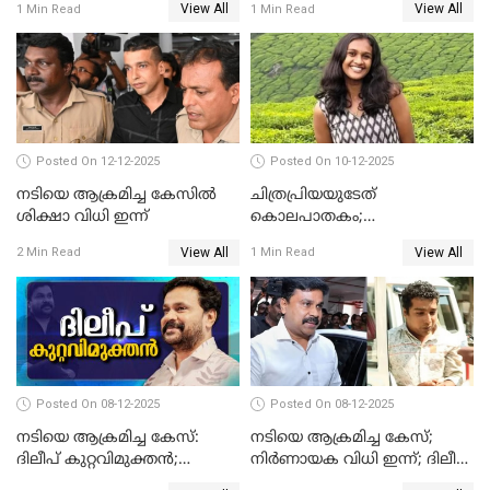
View All
View All
1 Min Read
1 Min Read
Posted On 12-12-2025
Posted On 10-12-2025
നടിയെ ആക്രമിച്ച കേസിൽ
ചിത്രപ്രിയയുടേത്
ശിക്ഷാ വിധി ഇന്ന്
കൊലപാതകം;
ആണ്‍സുഹൃത്ത് കുറ്റം
View All
View All
2 Min Read
1 Min Read
സമ്മതിച്ചെന്ന് പൊലീസ്
Posted On 08-12-2025
Posted On 08-12-2025
നടിയെ ആക്രമിച്ച കേസ്:
നടിയെ ആക്രമിച്ച കേസ്;
ദിലീപ് കുറ്റവിമുക്തന്‍;
നിർണായക വിധി ഇന്ന്; ദിലീപ്
പള്‍സര്‍ സുനി അടക്കം ആറു
അടക്കം 10 പ്രതികൾ