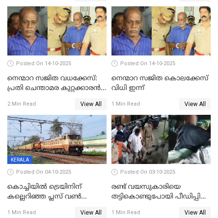
Posted On 14-10-2025
Posted On 14-10-2025
നെന്മാറ സജിത വധക്കേസ്:
നെന്മാറ സജിത കൊലക്കേസ്
പ്രതി ചെന്താമര കുറ്റക്കാരൻ,
വിധി ഇന്ന്
ശിക്ഷ 16ന്; ജാമ്യത്തിലിറങ്ങി
View All
View All
2 Min Read
1 Min Read
നടത്തിയത്
ഇരട്ടക്കൊലപാതകം
KERALA
Posted On 04-10-2025
Posted On 03-10-2025
കൊച്ചിയില്‍ ട്രെയിനിന്
രണ്ട് വയസുകാരിയെ
കല്ലെറിഞ്ഞ പ്ലസ് വൺ
തട്ടികൊണ്ടുപോയി പീഡിപ്പിച്ച
വിദ്യാർഥികൾ പിടിയിൽ;
കേസ്; പ്രതിക്ക് 65 വർഷം
View All
View All
1 Min Read
1 Min Read
കല്ലേറിൽ അഗ്നിരക്ഷാസേന
തടവ്