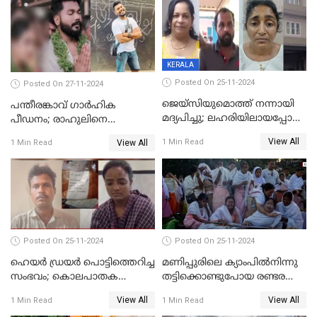
KERALA
Posted On 25-11-2024
Posted On 27-11-2024
ജെയ്‌സിയുമൊത്ത് നന്നായി
പന്തീരങ്കാവ് ഗാർഹിക
മദ്യപിച്ചു; ലഹരിയിലായപ്പോൾ
പീഡനം; രാഹുലിനെ
ഡംബൽ എടുത്ത് തലയ്ക്ക്
കസ്റ്റഡിയിൽ ആവശ്യപ്പെട്ട്
View All
1 Min Read
View All
1 Min Read
പലവട്ടം അടിച്ചു;
പൊലീസ് കോടതിയിൽ
നിലവിളിച്ചപ്പോൾ മുഖത്ത്
അപേക്ഷ നൽകും
തലയിണ വച്ചമർത്തി;
അരുംകൊലയിൽ യുവാവും
യുവതിയും പിടിയിൽ
Posted On 25-11-2024
Posted On 25-11-2024
ഹെയര്‍ ഡ്രയര്‍ പൊട്ടിത്തെറിച്ച
മണിപ്പുരിലെ ക്യാംപില്‍നിന്നു
സംഭവം; കൊലപാതക
തട്ടിക്കൊണ്ടുപോയ രണ്ടര
ശ്രമത്തില്‍ പ്രതിയെ അറസ്റ്റ്
വയസ്സുകാരന്‍ ക്രൂരമായ
View All
View All
1 Min Read
1 Min Read
ചെയ്തു
പീഡനത്തിനിരയായി