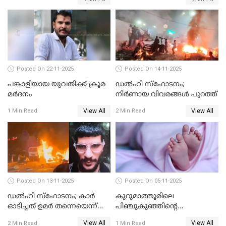
Posted On 22-11-2025
Posted On 14-11-2025
പങ്കാളിയായ യുവതിക്ക് ക്രൂര
ഡല്‍ഹി സ്‌ഫോടനം;
മര്‍ദനം
നിര്‍ണായ വിവരങ്ങള്‍ പുറത്ത്
View All
View All
1 Min Read
2 Min Read
Posted On 13-11-2025
Posted On 05-11-2025
ഡല്‍ഹി സ്‌ഫോടനം; കാര്‍
കുറുമാത്തൂരിലെ
ഓടിച്ചത് ഉമര്‍ തന്നെയെന്ന്
പിഞ്ചുകുഞ്ഞിന്റെ
സ്ഥിരീകരിച്ച് DNA
കൊലപാതകം; അമ്മ
View All
View All
2 Min Read
1 Min Read