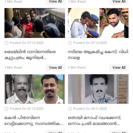
View All
View All
1 Min Read
1 Min Read
പ്രതികള്‍ കുറ്റക്കാര്‍;
ശിക്ഷവിധി 12 ന്
Posted On 07-12-2025
Posted On 07-12-2025
ബെയ്‌ലിന്‍ ദാസിനെതിരെ
നടിയെ ആക്രമിച്ച കേസ്; വിധി
കുറ്റപത്രം; ജൂനിയർ
നാളെ
അഭിഭാഷക ശ്യാമിലിയെ
View All
View All
1 Min Read
1 Min Read
മർദിച്ച കേസ്
Posted On 01-12-2025
Posted On 29-11-2025
മകൻ പിതാവിനെ
ഒതായി മനാഫ് വധക്കേസ്;
വെട്ടിക്കൊന്നു; സാമ്പത്തിക
ഒന്നാം പ്രതി മാലങ്ങാടൻ
തർക്കം
ഷഫീഖിന് ജീവപര്യന്തം തടവ്,