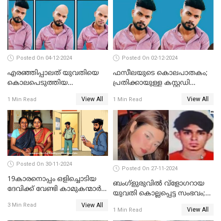
Posted On 04-12-2024
Posted On 02-12-2024
എരഞ്ഞിപ്പാലത് യുവതിയെ
ഫസീലയുടെ കൊലപാതകം;
കൊലപെടുത്തിയ
പ്രതിക്കായുള്ള കസ്റ്റഡി
സംഭവത്തിൽ പ്രതിക്കായുള്ള
അപേക്ഷ ഇന്ന് നൽകും
View All
View All
1 Min Read
1 Min Read
കസ്റ്റഡി അപേക്ഷ ഇന്ന്
Posted On 30-11-2024
Posted On 27-11-2024
19കാരനൊപ്പം ഒളിച്ചൊടിയ
ബംഗ്‌ളുരുവില്‍ വ്‌ളോഗറായ
ദേവിക്ക് വേണ്ടി കാമുകന്മാർ
യുവതി കൊല്ലപ്പെട്ട സംഭവം;
പൊലീസ് സ്റ്റേഷനിൽ; പിന്നീട്
പൊലീസ് അന്വേഷണം
View All
3 Min Read
സംഭവിച്ചത്
View All
1 Min Read
ഊര്‍ജിതമാക്കി