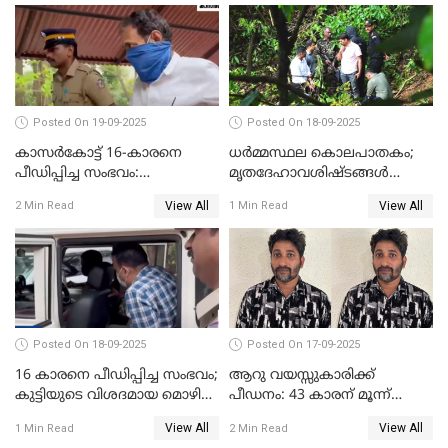
Posted On 19-09-2025
Posted On 18-09-2025
കാസർകോട്ട് 16-കാരനെ
ധർമ്മസ്ഥല കൊലപാതകം;
പീഡിപ്പിച്ച സംഭവം:
മൃതദേഹാവശിഷ്ടങ്ങൾ
ലക്ഷങ്ങളുടെ സാമ്പത്തിക
കണ്ടെത്താൻ SIT
View All
View All
2 Min Read
1 Min Read
ഇടപാടുകൾ നടന്നതായി
പൊലീസ്
Posted On 18-09-2025
Posted On 17-09-2025
16 കാരനെ പീഡിപ്പിച്ച സംഭവം;
ആറു വയസ്സുകാരിക്ക്
കുട്ടിയുടെ വിശദമായ മൊഴി
പീഡനം: 43 കാരന് മൂന്ന്
രേഖപ്പെടുത്തും
ജീവപര്യന്തവും 3 ലക്ഷം രൂപ
View All
View All
1 Min Read
2 Min Read
പിഴയും ശിക്ഷ