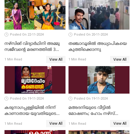
Posted On 22-11-2024
Posted On 20-11-2024
നഴ്സിങ് വിദ്യാര്‍ഥിനി അമ്മു
തഞ്ചാവൂരില്‍ അധ്യാപികയെ
സജീവന്റെ മരണത്തില്‍ 3
കുത്തിക്കൊന്നു
സഹപാഠികളുടെയും അറസ്റ്റ്
View All
View All
1 Min Read
1 Min Read
രേഖപ്പെടുത്തി
Posted On 19-11-2024
Posted On 19-11-2024
കരുനാഗപ്പള്ളിയില്‍ നിന്ന്
മഅദനിയുടെ വീട്ടിൽ
കാണാതായ യുവതിയുടെ
മോഷണം; ഹോം നഴ്‌സ്
മൃതദേഹം കണ്ടെത്തി
പിടിയിൽ
View All
View All
1 Min Read
1 Min Read