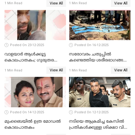
View All
View All
1 Min Read
1 Min Read
വാങ്ങും
Posted On 23-12-2025
Posted On 16-12-2025
വാളയാർ ആൾക്കൂട്ട
സരോവരം ചതുപ്പിൽ
കൊലപാതകം; ഗുരുതര
കണ്ടെത്തിയ ശരീരഭാഗങ്ങൾ
വകുപ്പുകൾ ചുമത്തി അറസ്റ്റ്
വിജിലിൻ്റേത് തന്നെയെന്ന്
View All
View All
1 Min Read
1 Min Read
ഡി.എൻ.എ പരിശോധനയിൽ
സ്ഥിരീകരണം
Posted On 14-12-2025
Posted On 12-12-2025
മുംബൈയില്‍ ഉത്ര മോഡല്‍
നടിയെ ആക്രമിച്ച കേസില്‍
കൊലപാതകം
പ്രതികള്‍ക്കുള്ള ശിക്ഷാ വിധി
3.30 ന്