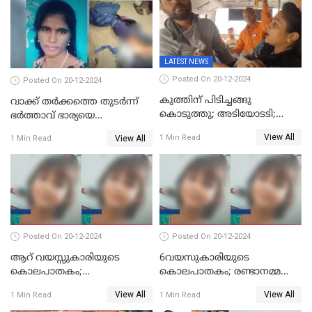
LATEST NEWS
Posted On 20-12-2024
Posted On 20-12-2024
കുത്തിന് പിടിച്ചങ്ങു
വാക്ക് തര്‍ക്കത്തെ തുടര്‍ന്ന്
കൊടുത്തു; അടിയോടടി;
ഭര്‍ത്താവ് ഭാര്യയെ
നിന്നങ്ങു മേടിച്ചു; ബസില്‍
വെട്ടിക്കൊന്നു
View All
1 Min Read
View All
1 Min Read
ശല്യം ചെയ്തയാളെ 26 തവണ
മുഖത്തടിച്ച് അധ്യാപിക
Posted On 20-12-2024
Posted On 20-12-2024
ആറ് വയസ്സുകാരിയുടെ
6വയസുകാരിയുടെ
കൊലപാതകം;
കൊലപാതകം; രണ്ടാനമ്മയെ
ദുർമന്ത്രവാദവുമായി
കോടതിയില്‍ ഹാജരാക്കും
View All
View All
1 Min Read
1 Min Read
ബന്ധമില്ലെന്ന് സ്ഥിരീകരണം