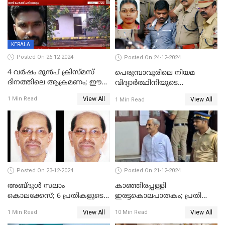
KERALA
Posted On 26-12-2024
Posted On 24-12-2024
4 വർഷം മുൻപ് ക്രിസ്മസ്
പെരുമ്പാവൂരിലെ നിയമ
ദിനത്തിലെ ആക്രമണം; ഈ
വിദ്യാര്‍ത്ഥിനിയുടെ
ക്രിസ്മസിന് പകരം
കൊലപാതകം ; പ്രതി
View All
1 Min Read
View All
1 Min Read
ചോദിക്കാനെത്തി, 2 പേർ
അമീറുള്‍ ഇസ്ലാമിന്റെ
കുത്തേറ്റു മരിച്ചു
മനോനിലയില്‍ കുഴപ്പമില്ലെന്ന്
റിപ്പോര്‍ട്ട്
Posted On 23-12-2024
Posted On 21-12-2024
അബ്ദുള്‍ സലാം
കാഞ്ഞിരപ്പള്ളി
കൊലക്കേസ്‌; 6 പ്രതികളുടെ
ഇരട്ടകൊലപാതകം; പ്രതി
ശിക്ഷാവിധി ഇന്ന്‌
ജോർജ് കുര്യന് ഇരട്ട
View All
View All
1 Min Read
10 Min Read
ജീവപര്യന്തം