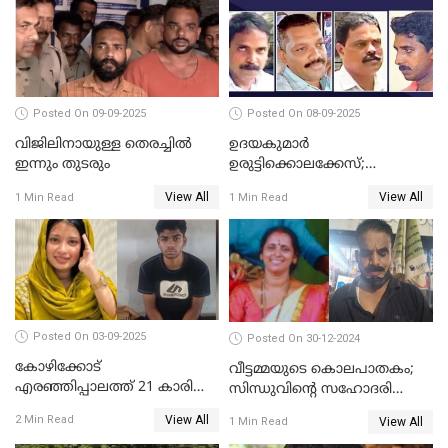
സ്വർണ്ണവും ഒരു ലക്ഷം
രൂപയും കാണാതായി
Posted On 09-09-2025
Posted On 08-09-2025
വിജിലിനായുള്ള തെരച്ചിൽ
ഉദയകുമാര്‍
ഇന്നും തുടരും
ഉരുട്ടിക്കൊലക്കേസ്;
വിധിക്കെതിരെ കുടുംബം
View All
View All
1 Min Read
1 Min Read
സുപ്രീംകോടതിയിലേക്ക്
Posted On 03-09-2025
Posted On 30-12-2024
കോഴിക്കോട്
വീട്ടമ്മയുടെ കൊലപാതകം;
എരഞ്ഞിപ്പാലത്ത് 21 കാരി
സിന്ധുവിന്റെ സഹോദരി
ജീവനൊടുക്കിയ സംഭവം:
ഭർത്താവ് പിടിയില്‍
View All
2 Min Read
View All
1 Min Read
കൂടുതൽ അന്വേഷണത്തിന്
പൊലീസ്