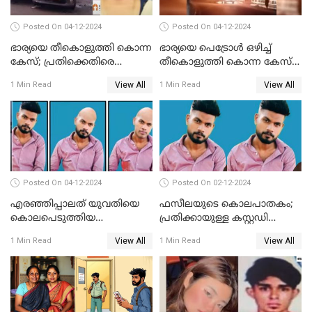
Posted On 04-12-2024
Posted On 04-12-2024
ഭാര്യയെ തീകൊളുത്തി കൊന്ന
ഭാര്യയെ പെട്രോള്‍ ഒഴിച്ച്
കേസ്; പ്രതിക്കെതിരെ
തീകൊളുത്തി കൊന്ന കേസ്‌;
കൊലപാതക കുറ്റവും
ഭര്‍ത്താവിന്റെ അറസ്റ്റ്
View All
View All
1 Min Read
1 Min Read
വധശ്രമ കുറ്റവും ചുമത്തി
രേഖപ്പെടുത്തി
Posted On 04-12-2024
Posted On 02-12-2024
എരഞ്ഞിപ്പാലത് യുവതിയെ
ഫസീലയുടെ കൊലപാതകം;
കൊലപെടുത്തിയ
പ്രതിക്കായുള്ള കസ്റ്റഡി
സംഭവത്തിൽ പ്രതിക്കായുള്ള
അപേക്ഷ ഇന്ന് നൽകും
View All
View All
1 Min Read
1 Min Read
കസ്റ്റഡി അപേക്ഷ ഇന്ന്