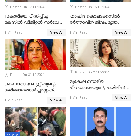
Posted On 17-11-2024
Posted On 16-11-2024
13കാരിയെ പീഡിപ്പിച്ച
ഹാഷിദ കൊലക്കേസില്‍
കേസില്‍ ഡിജിറ്റല്‍ സര്‍വേ
ഭര്‍ത്താവിന് ജീവപര്യന്തം
ഉദ്യോഗസ്ഥന്‍ അറസ്റ്റില്‍
View All
View All
1 Min Read
1 Min Read
Posted On 27-10-2024
Posted On 31-10-2024
മുകേഷ് മനാരിയ
കാണാതായ ബ്യൂട്ടീഷ്യന്റെ
ജീവനോടെയുണ്ട്; ജയിലിൽ
ശരീരഭാഗങ്ങൾ പ്ലാസ്റ്റിക്
വസുന്ധര യാതന
കവറിലാക്കിയ നിലയിൽ
View All
1 Min Read
അനുഭവിക്കുകയാണെന്ന്
View All
1 Min Read
സഹോദരി
KERALA