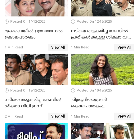
Posted On 14-12-2025
Posted On 12-12-2025
മുംബൈയില്‍ ഉത്ര മോഡല്‍
നടിയെ ആക്രമിച്ച കേസില്‍
കൊലപാതകം
പ്രതികള്‍ക്കുള്ള ശിക്ഷാ വിധി
3.30 ന്
View All
View All
1 Min Read
1 Min Read
Posted On 12-12-2025
Posted On 10-12-2025
നടിയെ ആക്രമിച്ച കേസിൽ
ചിത്രപ്രിയയുടേത്
ശിക്ഷാ വിധി ഇന്ന്
കൊലപാതകം;
ആണ്‍സുഹൃത്ത് കുറ്റം
View All
View All
2 Min Read
1 Min Read
സമ്മതിച്ചെന്ന് പൊലീസ്