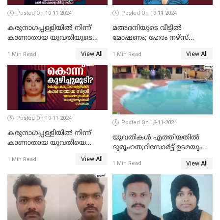
Posted On 19-11-2024
Posted On 19-11-2024
കരുനാഗപ്പള്ളിയില്‍ നിന്ന്
മഅദനിയുടെ വീട്ടിൽ
കാണാതായ യുവതിയുടെ
മോഷണം; ഹോം നഴ്‌സ്
മൃതദേഹം കണ്ടെത്തി
പിടിയിൽ
View All
View All
1 Min Read
1 Min Read
Posted On 19-11-2024
Posted On 18-11-2024
കരുനാഗപ്പള്ളിയില്‍ നിന്ന്
യുവതികള്‍ എത്തിയതിൽ
കാണാതായ യുവതിയെ
ദുരൂഹത;റിസോര്‍ട്ട് ഉടമയും
കൊന്ന് കുഴിച്ചുമൂടിയതായി
മാനേജറും അറസ്റ്റില്‍
View All
1 Min Read
സംശയം
View All
1 Min Read