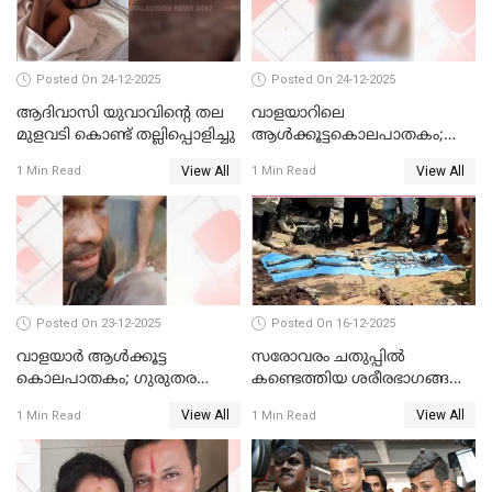
Posted On 24-12-2025
Posted On 24-12-2025
ആദിവാസി യുവാവിന്റെ തല
വാളയാറിലെ
മുളവടി കൊണ്ട് തല്ലിപ്പൊളിച്ചു
ആൾക്കൂട്ടകൊലപാതകം;
പ്രതികളെ കസ്റ്റഡിയില്‍
View All
View All
1 Min Read
1 Min Read
വാങ്ങും
Posted On 23-12-2025
Posted On 16-12-2025
വാളയാർ ആൾക്കൂട്ട
സരോവരം ചതുപ്പിൽ
കൊലപാതകം; ഗുരുതര
കണ്ടെത്തിയ ശരീരഭാഗങ്ങൾ
വകുപ്പുകൾ ചുമത്തി അറസ്റ്റ്
വിജിലിൻ്റേത് തന്നെയെന്ന്
View All
View All
1 Min Read
1 Min Read
ഡി.എൻ.എ പരിശോധനയിൽ
സ്ഥിരീകരണം