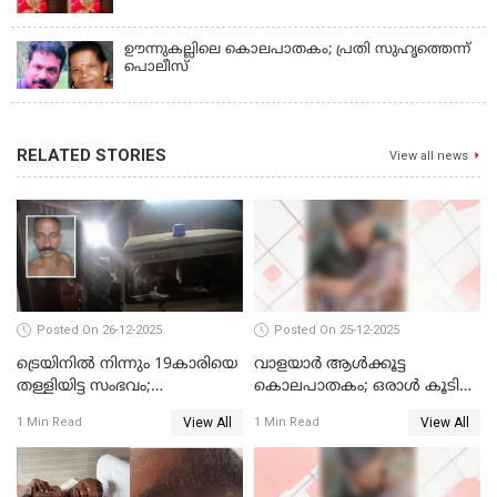
കൊലപ്പെടുത്തി
ഊന്നുകല്ലിലെ കൊലപാതകം; പ്രതി സുഹൃത്തെന്ന്
പൊലീസ്
RELATED STORIES
View all news
Posted On 26-12-2025
Posted On 25-12-2025
ട്രെയിനില്‍ നിന്നും 19കാരിയെ
വാളയാര്‍ ആള്‍ക്കൂട്ട
തള്ളിയിട്ട സംഭവം;
കൊലപാതകം; ഒരാള്‍ കൂടി
കൊച്ചിയിലെ
അറസ്റ്റില്‍
View All
View All
1 Min Read
1 Min Read
ആശുപത്രിയിലേക്ക് മാറ്റി