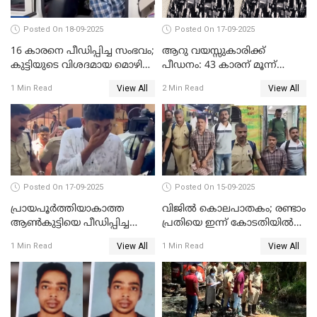
Posted On 18-09-2025
Posted On 17-09-2025
16 കാരനെ പീഡിപ്പിച്ച സംഭവം;
ആറു വയസ്സുകാരിക്ക്
കുട്ടിയുടെ വിശദമായ മൊഴി
പീഡനം: 43 കാരന് മൂന്ന്
രേഖപ്പെടുത്തും
ജീവപര്യന്തവും 3 ലക്ഷം രൂപ
View All
View All
1 Min Read
2 Min Read
പിഴയും ശിക്ഷ
Posted On 17-09-2025
Posted On 15-09-2025
പ്രായപൂർത്തിയാകാത്ത
വിജിൽ കൊലപാതകം; രണ്ടാം
ആൺകുട്ടിയെ പീഡിപ്പിച്ച
പ്രതിയെ ഇന്ന് കോടതിയിൽ
സംഭവം; ഒരാൾ കൂടി
ഹാജരാക്കും
View All
View All
1 Min Read
1 Min Read
അറസ്റ്റിൽ