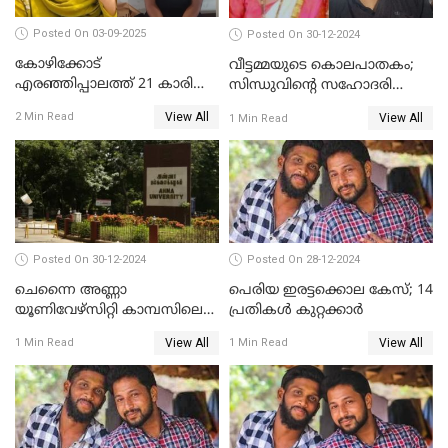
Posted On 03-09-2025
Posted On 30-12-2024
കോഴിക്കോട്
വീട്ടമ്മയുടെ കൊലപാതകം;
എരഞ്ഞിപ്പാലത്ത് 21 കാരി
സിന്ധുവിന്റെ സഹോദരി
ജീവനൊടുക്കിയ സംഭവം:
ഭർത്താവ് പിടിയില്‍
View All
2 Min Read
View All
1 Min Read
കൂടുതൽ അന്വേഷണത്തിന്
പൊലീസ്
Posted On 30-12-2024
Posted On 28-12-2024
ചെന്നൈ അണ്ണാ
പെരിയ ഇരട്ടക്കൊല കേസ്; 14
യൂണിവേഴ്‌സിറ്റി കാമ്പസിലെ
പ്രതികള്‍ കുറ്റക്കാര്‍
ബലാത്സംഗം; ദേശീയ വനിതാ
View All
View All
1 Min Read
1 Min Read
കമ്മീഷന്‍ ഇന്ന്
യൂണിവേഴ്‌സിറ്റിയിലെത്തും