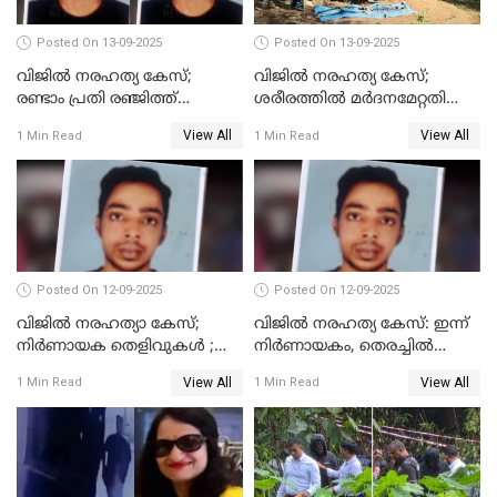
Posted On 13-09-2025
Posted On 13-09-2025
വിജിൽ നരഹത്യ കേസ്;
വിജില്‍ നരഹത്യ കേസ്;
രണ്ടാം പ്രതി രഞ്ജിത്ത്
ശരീരത്തില്‍ മര്‍ദനമേറ്റതിന്റെ
പിടിയിൽ
പാടുകളില്ല,പോസ്റ്റുമോര്‍ട്ടം
View All
View All
1 Min Read
1 Min Read
റിപ്പോർട്ട് പുറത്ത്
Posted On 12-09-2025
Posted On 12-09-2025
വിജിൽ നരഹത്യാ കേസ്;
വിജിൽ നരഹത്യ കേസ്: ഇന്ന്
നിർണായക തെളിവുകൾ ;
നിർണായകം, തെരച്ചിൽ
അസ്ഥിക്ക് പുറമേ പല്ലും,
പുനരാരംഭിച്ചു
View All
View All
1 Min Read
1 Min Read
താടിയെല്ലും ലഭിച്ചു