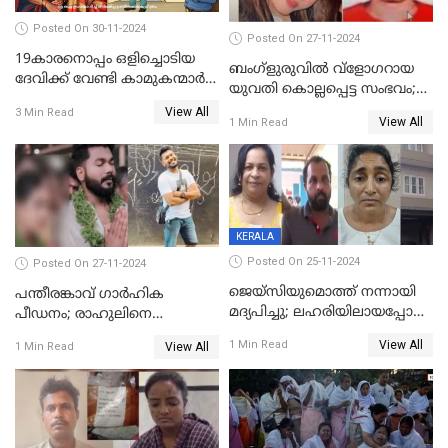
Posted On 30-11-2024
Posted On 27-11-2024
19കാരനൊപ്പം ഒളിച്ചൊടിയ
ബംഗ്‌ളുരുവില്‍ വ്‌ളോഗറായ
ദേവിക്ക് വേണ്ടി കാമുകന്മാർ
യുവതി കൊല്ലപ്പെട്ട സംഭവം;
പൊലീസ് സ്റ്റേഷനിൽ; പിന്നീട്
പൊലീസ് അന്വേഷണം
View All
3 Min Read
സംഭവിച്ചത്
View All
1 Min Read
ഊര്‍ജിതമാക്കി
KERALA
Posted On 25-11-2024
Posted On 27-11-2024
ജെയ്‌സിയുമൊത്ത് നന്നായി
പന്തീരങ്കാവ് ഗാർഹിക
മദ്യപിച്ചു; ലഹരിയിലായപ്പോൾ
പീഡനം; രാഹുലിനെ
ഡംബൽ എടുത്ത് തലയ്ക്ക്
കസ്റ്റഡിയിൽ ആവശ്യപ്പെട്ട്
View All
1 Min Read
View All
1 Min Read
പലവട്ടം അടിച്ചു;
പൊലീസ് കോടതിയിൽ
നിലവിളിച്ചപ്പോൾ മുഖത്ത്
അപേക്ഷ നൽകും
തലയിണ വച്ചമർത്തി;
അരുംകൊലയിൽ യുവാവും
യുവതിയും പിടിയിൽ