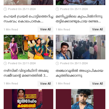
Posted On 25-11-2024
Posted On 25-11-2024
ഹെയര്‍ ഡ്രയര്‍ പൊട്ടിത്തെറിച്ച
മണിപ്പുരിലെ ക്യാംപില്‍നിന്നു
സംഭവം; കൊലപാതക
തട്ടിക്കൊണ്ടുപോയ രണ്ടര
ശ്രമത്തില്‍ പ്രതിയെ അറസ്റ്റ്
വയസ്സുകാരന്‍ ക്രൂരമായ
View All
View All
1 Min Read
1 Min Read
ചെയ്തു
പീഡനത്തിനിരയായി
Posted On 22-11-2024
Posted On 20-11-2024
നഴ്സിങ് വിദ്യാര്‍ഥിനി അമ്മു
തഞ്ചാവൂരില്‍ അധ്യാപികയെ
സജീവന്റെ മരണത്തില്‍ 3
കുത്തിക്കൊന്നു
സഹപാഠികളുടെയും അറസ്റ്റ്
View All
View All
1 Min Read
1 Min Read
രേഖപ്പെടുത്തി