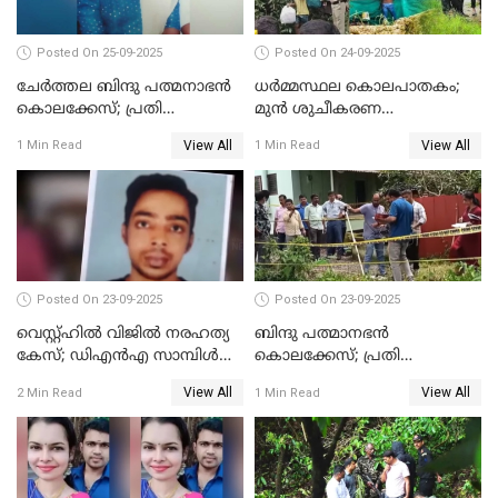
Posted On 25-09-2025
Posted On 24-09-2025
ചേർത്തല ബിന്ദു പത്മനാഭൻ
ധർമ്മസ്ഥല കൊലപാതകം;
കൊലക്കേസ്; പ്രതി
മുൻ ശുചീകരണ
സെബാസ്റ്റ്യന്‍ കുറ്റം സമ്മതിച്ചു
തൊഴിലാളിയുടെ മൊഴി
View All
View All
1 Min Read
1 Min Read
രേഖപ്പെടുത്തും
Posted On 23-09-2025
Posted On 23-09-2025
വെസ്റ്റ്ഹിൽ വിജിൽ നരഹത്യ
ബിന്ദു പത്മാനഭന്‍
കേസ്; ഡിഎൻഎ സാമ്പിൾ
കൊലക്കേസ്; പ്രതി
പരിശോധനയ്ക്ക് അയക്കും
സെബാസ്റ്റ്യന്റെ അറസ്റ്റ്
View All
View All
2 Min Read
1 Min Read
രേഖപ്പെടുത്തി