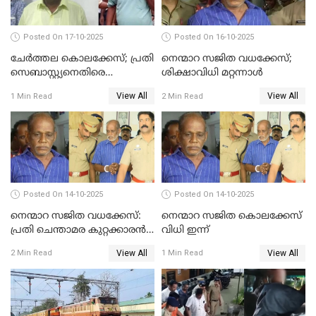
Posted On 17-10-2025
Posted On 16-10-2025
ചേര്‍ത്തല കൊലക്കേസ്; പ്രതി
നെന്മാറ സജിത വധക്കേസ്;
സെബാസ്റ്റ്യനെതിരെ
ശിക്ഷാവിധി മറ്റന്നാള്‍
കൊലക്കുറ്റം ചുമത്തി
View All
View All
1 Min Read
2 Min Read
Posted On 14-10-2025
Posted On 14-10-2025
നെന്മാറ സജിത വധക്കേസ്:
നെന്മാറ സജിത കൊലക്കേസ്
പ്രതി ചെന്താമര കുറ്റക്കാരൻ,
വിധി ഇന്ന്
ശിക്ഷ 16ന്; ജാമ്യത്തിലിറങ്ങി
View All
View All
2 Min Read
1 Min Read
നടത്തിയത്
ഇരട്ടക്കൊലപാതകം