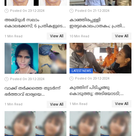
Posted On 23-12-2024
Posted On 21-12-2024
അബ്ദുള്‍ സലാം
കാഞ്ഞിരപ്പള്ളി
കൊലക്കേസ്‌; 6 പ്രതികളുടെ
ഇരട്ടകൊലപാതകം; പ്രതി
ശിക്ഷാവിധി ഇന്ന്‌
ജോർജ് കുര്യന് ഇരട്ട
View All
View All
1 Min Read
10 Min Read
ജീവപര്യന്തം
LATEST NEWS
Posted On 20-12-2024
Posted On 20-12-2024
കുത്തിന് പിടിച്ചങ്ങു
വാക്ക് തര്‍ക്കത്തെ തുടര്‍ന്ന്
കൊടുത്തു; അടിയോടടി;
ഭര്‍ത്താവ് ഭാര്യയെ
നിന്നങ്ങു മേടിച്ചു; ബസില്‍
വെട്ടിക്കൊന്നു
View All
1 Min Read
View All
1 Min Read
ശല്യം ചെയ്തയാളെ 26 തവണ
മുഖത്തടിച്ച് അധ്യാപിക