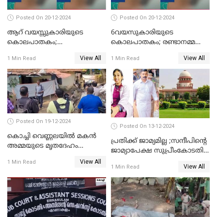
Posted On 20-12-2024
Posted On 20-12-2024
ആറ് വയസ്സുകാരിയുടെ
6വയസുകാരിയുടെ
കൊലപാതകം;
കൊലപാതകം; രണ്ടാനമ്മയെ
ദുർമന്ത്രവാദവുമായി
കോടതിയില്‍ ഹാജരാക്കും
View All
View All
1 Min Read
1 Min Read
ബന്ധമില്ലെന്ന് സ്ഥിരീകരണം
Posted On 19-12-2024
Posted On 13-12-2024
കൊച്ചി വെണ്ണലയില്‍ മകന്‍
പ്രതിക്ക് ജാമ്യമില്ല ;സന്ദീപിന്റെ
അമ്മയുടെ മൃതദേഹം
ജാമ്യാപേക്ഷ സുപ്രീംകോടതി
രഹസ്യമായി കുഴിച്ചുമൂടി
തള്ളി
View All
1 Min Read
View All
1 Min Read