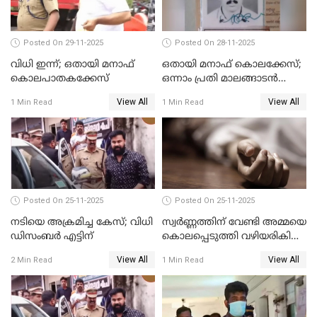
Posted On 29-11-2025
Posted On 28-11-2025
വിധി ഇന്ന്; ഒതായി മനാഫ്
ഒതായി മനാഫ് കൊലക്കേസ്;
കൊലപാതകക്കേസ്
ഒന്നാം പ്രതി മാലങ്ങാടന്‍
ഷെഫീഖ് കുറ്റക്കാരൻ
View All
View All
1 Min Read
1 Min Read
Posted On 25-11-2025
Posted On 25-11-2025
നടിയെ അക്രമിച്ച കേസ്; വിധി
സ്വർണ്ണത്തിന് വേണ്ടി അമ്മയെ
ഡിസംബര്‍ എട്ടിന്
കൊലപ്പെടുത്തി വഴിയരികിൽ
തള്ളി; മകളും കാമുകനും
View All
View All
2 Min Read
1 Min Read
പിടിയിൽ