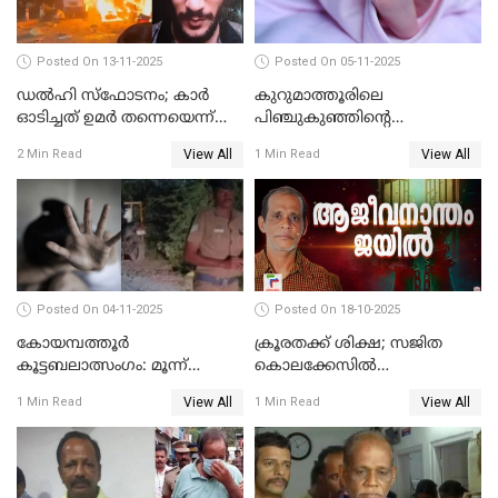
Posted On 13-11-2025
Posted On 05-11-2025
ഡല്‍ഹി സ്‌ഫോടനം; കാര്‍
കുറുമാത്തൂരിലെ
ഓടിച്ചത് ഉമര്‍ തന്നെയെന്ന്
പിഞ്ചുകുഞ്ഞിന്റെ
സ്ഥിരീകരിച്ച് DNA
കൊലപാതകം; അമ്മ
View All
View All
2 Min Read
1 Min Read
പരിശോധനാഫലം
അറസ്റ്റില്‍
Posted On 04-11-2025
Posted On 18-10-2025
കോയമ്പത്തൂർ
ക്രൂരതക്ക് ശിക്ഷ; സജിത
കൂട്ടബലാത്സംഗം: മൂന്ന്
കൊലക്കേസില്‍
പ്രതികൾ അറസ്റ്റിൽ
ചെന്താമരയ്ക്ക്
View All
View All
1 Min Read
1 Min Read
ഇരട്ടജീവപര്യന്തം