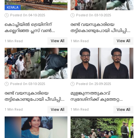
KERALA
Posted On 04-10-2025
Posted On 03-10-2025
കൊച്ചിയില്‍ ട്രെയിനിന്
രണ്ട് വയസുകാരിയെ
കല്ലെറിഞ്ഞ പ്ലസ് വൺ
തട്ടികൊണ്ടുപോയി പീഡിപ്പിച്ച
വിദ്യാർഥികൾ പിടിയിൽ;
കേസ്; പ്രതിക്ക് 65 വർഷം
View All
View All
1 Min Read
1 Min Read
കല്ലേറിൽ അഗ്നിരക്ഷാസേന
തടവ്
ഉദ്യോഗസ്ഥന് പരിക്കേറ്റിരുന്നു
Posted On 03-10-2025
Posted On 25-09-2025
രണ്ട് വയസുകാരിയെ
മുളങ്കുന്നത്തുകാവ്
തട്ടികൊണ്ടുപോയി പീഡിപ്പിച്ച
സ്വദേശിനിക്ക് കുത്തേറ്റ
കേസ് ശിക്ഷവിധി ഇന്ന്
സംഭവം; പ്രതി മാര്‍ട്ടിന്‍
View All
View All
1 Min Read
1 Min Read
ജോസഫ് പിടിയില്‍