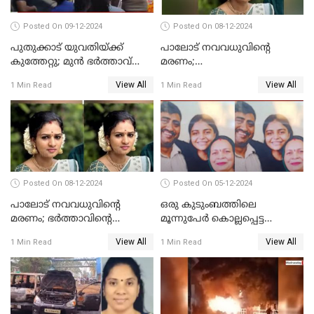
Posted On 09-12-2024
Posted On 08-12-2024
പുതുക്കാട് യുവതിയ്ക്ക്
പാലോട് നവവധുവിന്റെ
കുത്തേറ്റു; മുൻ ഭർത്താവ്
മരണം;
പൊലീസിൽ കീഴടങ്ങി
ജീവനൊടുക്കിയതാണെന്ന്‌
View All
View All
1 Min Read
1 Min Read
സ്ഥിരീകരിച്ച് പൊലീസ്
Posted On 08-12-2024
Posted On 05-12-2024
പാലോട് നവവധുവിന്റെ
ഒരു കുടുംബത്തിലെ
മരണം; ഭര്‍ത്താവിന്റെ
മൂന്നുപേര്‍ കൊല്ലപ്പെട്ട
സുഹൃത്ത് കസ്റ്റഡിയിൽ
സംഭവം; മകന്‍ പിടിയില്‍
View All
View All
1 Min Read
1 Min Read