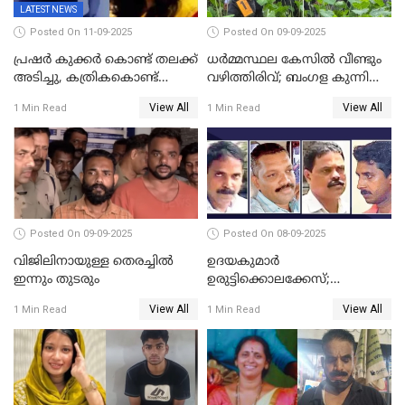
LATEST NEWS
Posted On 11-09-2025
Posted On 09-09-2025
പ്രഷർ കുക്കർ കൊണ്ട് തലക്ക്
ധർമ്മസ്ഥല കേസിൽ വീണ്ടും
അടിച്ചു, കത്രികകൊണ്ട്
വഴിത്തിരിവ്; ബംഗള കുന്നിൽ
കഴുത്തറുത്ത് യുവതിയെ
മൃതദേഹ അവശിഷ്ടങ്ങൾ
View All
View All
1 Min Read
1 Min Read
കൊലപ്പെടുത്തി; 5 പവൻ
കണ്ടെത്തി
സ്വർണ്ണവും ഒരു ലക്ഷം
രൂപയും കാണാതായി
Posted On 09-09-2025
Posted On 08-09-2025
വിജിലിനായുള്ള തെരച്ചിൽ
ഉദയകുമാര്‍
ഇന്നും തുടരും
ഉരുട്ടിക്കൊലക്കേസ്;
വിധിക്കെതിരെ കുടുംബം
View All
View All
1 Min Read
1 Min Read
സുപ്രീംകോടതിയിലേക്ക്