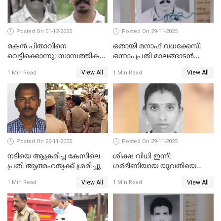
Posted On 01-12-2025
Posted On 29-11-2025
മകൻ പിതാവിനെ
ഒതായി മനാഫ് വധക്കേസ്;
വെട്ടിക്കൊന്നു; സാമ്പത്തിക
ഒന്നാം പ്രതി മാലങ്ങാടൻ
തർക്കം
ഷഫീഖിന് ജീവപര്യന്തം തടവ്,
View All
View All
1 Min Read
1 Min Read
ഒരു ലക്ഷം രൂപ പിഴ
Posted On 29-11-2025
Posted On 29-11-2025
നടിയെ ആക്രമിച്ച കേസിലെ
ശിക്ഷ വിധി ഇന്ന്;
പ്രതി ആത്മഹത്യക്ക് ശ്രമിച്ചു
ഗർഭിണിയായ യുവതിയെ
കൊന്നു കായലിൽ തള്ളിയ
View All
View All
1 Min Read
1 Min Read
കേസ്