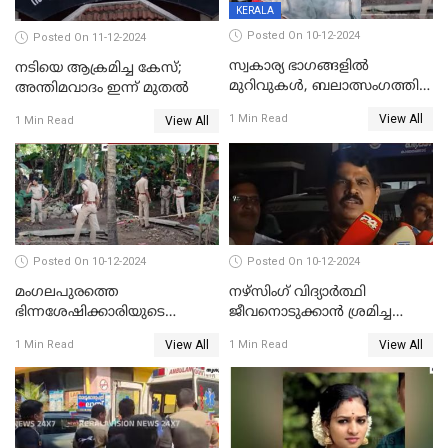
KERALA
Posted On 10-12-2024
Posted On 11-12-2024
സ്വകാര്യ ഭാഗങ്ങളിൽ
നടിയെ ആക്രമിച്ച കേസ്;
മുറിവുകൾ, ബലാത്സംഗത്തിന്
അന്തിമവാദം ഇന്ന് മുതല്‍
ഇരയായെന്ന് പോത്തന്‍ കോട്
View All
1 Min Read
View All
1 Min Read
കൊലപാതകത്തില്‍
പോസ്റ്റ്‌മോർട്ടം റിപ്പോർട്ട്
Posted On 10-12-2024
Posted On 10-12-2024
മംഗലപുരത്തെ
നഴ്‌സിംഗ് വിദ്യാർത്ഥി
ഭിന്നശേഷിക്കാരിയുടെ
ജീവനൊടുക്കാന്‍ ശ്രമിച്ച
കൊലപാതകം; പ്രതിയെന്ന്
സംഭവം;ഹോസ്റ്റൽ വാർഡനെ
View All
View All
1 Min Read
1 Min Read
സംശയിക്കുന്നയാള്‍
മാറ്റിയതായി മൻസൂർ
കസ്റ്റഡിയില്‍
ആശുപത്രി എം.ഡി ഷംസുദ്ദീൻ