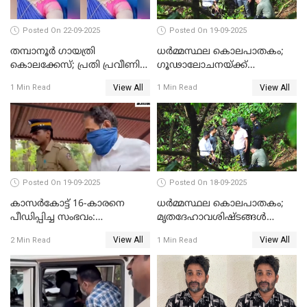
Posted On 22-09-2025
Posted On 19-09-2025
തമ്പാനൂര്‍ ഗായത്രി
ധർമ്മസ്ഥല കൊലപാതകം;
കൊലക്കേസ്; പ്രതി പ്രവീണിന്
ഗൂഢാലോചനയ്ക്ക്
ജീവപര്യന്തം കഠിനതടവും ഒരു
തെളിവുകൾ ഇല്ല
View All
View All
1 Min Read
1 Min Read
ലക്ഷം രൂപ പിഴയും
Posted On 19-09-2025
Posted On 18-09-2025
കാസർകോട്ട് 16-കാരനെ
ധർമ്മസ്ഥല കൊലപാതകം;
പീഡിപ്പിച്ച സംഭവം:
മൃതദേഹാവശിഷ്ടങ്ങൾ
ലക്ഷങ്ങളുടെ സാമ്പത്തിക
കണ്ടെത്താൻ SIT
View All
View All
2 Min Read
1 Min Read
ഇടപാടുകൾ നടന്നതായി
പൊലീസ്