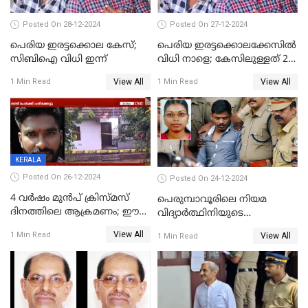
Posted On 28-12-2024
Posted On 27-12-2024
പെരിയ ഇരട്ടക്കൊല കേസ്;
പെരിയ ഇരട്ടക്കൊലക്കേസില്‍
സിബിഐ വിധി ഇന്ന്
വിധി നാളെ; കേസിലുള്ളത് 24
പ്രതികള്‍
View All
View All
1 Min Read
1 Min Read
KERALA
Posted On 26-12-2024
Posted On 24-12-2024
4 വർഷം മുൻപ് ക്രിസ്മസ്
പെരുമ്പാവൂരിലെ നിയമ
ദിനത്തിലെ ആക്രമണം; ഈ
വിദ്യാര്‍ത്ഥിനിയുടെ
ക്രിസ്മസിന് പകരം
കൊലപാതകം ; പ്രതി
View All
1 Min Read
View All
1 Min Read
ചോദിക്കാനെത്തി, 2 പേർ
അമീറുള്‍ ഇസ്ലാമിന്റെ
കുത്തേറ്റു മരിച്ചു
മനോനിലയില്‍ കുഴപ്പമില്ലെന്ന്
റിപ്പോര്‍ട്ട്