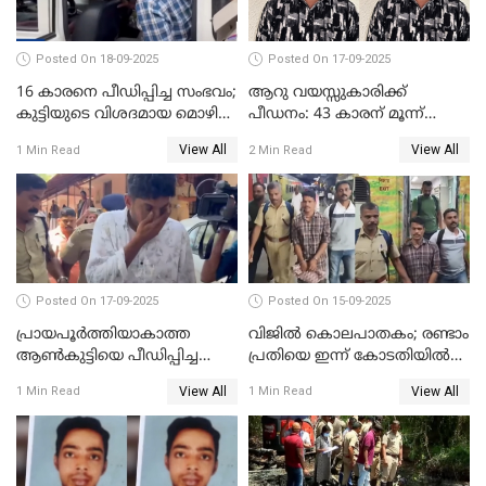
Posted On 18-09-2025
Posted On 17-09-2025
16 കാരനെ പീഡിപ്പിച്ച സംഭവം;
ആറു വയസ്സുകാരിക്ക്
കുട്ടിയുടെ വിശദമായ മൊഴി
പീഡനം: 43 കാരന് മൂന്ന്
രേഖപ്പെടുത്തും
ജീവപര്യന്തവും 3 ലക്ഷം രൂപ
View All
View All
1 Min Read
2 Min Read
പിഴയും ശിക്ഷ
Posted On 17-09-2025
Posted On 15-09-2025
പ്രായപൂർത്തിയാകാത്ത
വിജിൽ കൊലപാതകം; രണ്ടാം
ആൺകുട്ടിയെ പീഡിപ്പിച്ച
പ്രതിയെ ഇന്ന് കോടതിയിൽ
സംഭവം; ഒരാൾ കൂടി
ഹാജരാക്കും
View All
View All
1 Min Read
1 Min Read
അറസ്റ്റിൽ