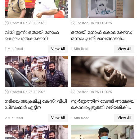
Posted On 29-11-2025
Posted On 28-11-2025
വിധി ഇന്ന്; ഒതായി മനാഫ്
ഒതായി മനാഫ് കൊലക്കേസ്;
കൊലപാതകക്കേസ്
ഒന്നാം പ്രതി മാലങ്ങാടന്‍
ഷെഫീഖ് കുറ്റക്കാരൻ
View All
View All
1 Min Read
1 Min Read
Posted On 25-11-2025
Posted On 25-11-2025
നടിയെ അക്രമിച്ച കേസ്; വിധി
സ്വർണ്ണത്തിന് വേണ്ടി അമ്മയെ
ഡിസംബര്‍ എട്ടിന്
കൊലപ്പെടുത്തി വഴിയരികിൽ
തള്ളി; മകളും കാമുകനും
View All
View All
2 Min Read
1 Min Read
പിടിയിൽ