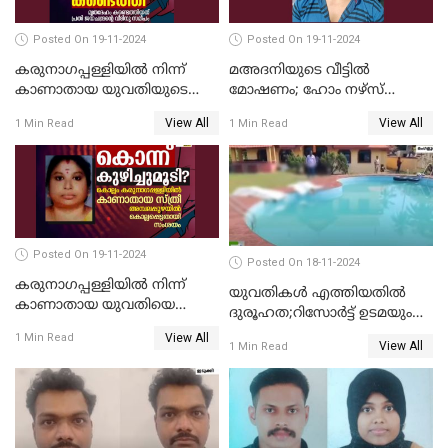
Posted On 19-11-2024
Posted On 19-11-2024
കരുനാഗപ്പള്ളിയില്‍ നിന്ന്
മഅദനിയുടെ വീട്ടിൽ
കാണാതായ യുവതിയുടെ
മോഷണം; ഹോം നഴ്‌സ്
മൃതദേഹം കണ്ടെത്തി
പിടിയിൽ
View All
View All
1 Min Read
1 Min Read
Posted On 19-11-2024
Posted On 18-11-2024
കരുനാഗപ്പള്ളിയില്‍ നിന്ന്
യുവതികള്‍ എത്തിയതിൽ
കാണാതായ യുവതിയെ
ദുരൂഹത;റിസോര്‍ട്ട് ഉടമയും
കൊന്ന് കുഴിച്ചുമൂടിയതായി
മാനേജറും അറസ്റ്റില്‍
View All
1 Min Read
സംശയം
View All
1 Min Read