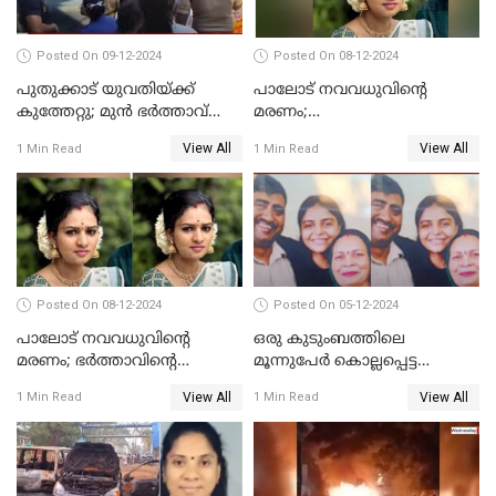
Posted On 09-12-2024
Posted On 08-12-2024
പുതുക്കാട് യുവതിയ്ക്ക്
പാലോട് നവവധുവിന്റെ
കുത്തേറ്റു; മുൻ ഭർത്താവ്
മരണം;
പൊലീസിൽ കീഴടങ്ങി
ജീവനൊടുക്കിയതാണെന്ന്‌
View All
View All
1 Min Read
1 Min Read
സ്ഥിരീകരിച്ച് പൊലീസ്
Posted On 08-12-2024
Posted On 05-12-2024
പാലോട് നവവധുവിന്റെ
ഒരു കുടുംബത്തിലെ
മരണം; ഭര്‍ത്താവിന്റെ
മൂന്നുപേര്‍ കൊല്ലപ്പെട്ട
സുഹൃത്ത് കസ്റ്റഡിയിൽ
സംഭവം; മകന്‍ പിടിയില്‍
View All
View All
1 Min Read
1 Min Read