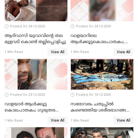
Posted On 24-12-2025
Posted On 24-12-2025
ആദിവാസി യുവാവിന്റെ തല
വാളയാറിലെ
മുളവടി കൊണ്ട് തല്ലിപ്പൊളിച്ചു
ആൾക്കൂട്ടകൊലപാതകം;
പ്രതികളെ കസ്റ്റഡിയില്‍
View All
View All
1 Min Read
1 Min Read
വാങ്ങും
Posted On 23-12-2025
Posted On 16-12-2025
വാളയാർ ആൾക്കൂട്ട
സരോവരം ചതുപ്പിൽ
കൊലപാതകം; ഗുരുതര
കണ്ടെത്തിയ ശരീരഭാഗങ്ങൾ
വകുപ്പുകൾ ചുമത്തി അറസ്റ്റ്
വിജിലിൻ്റേത് തന്നെയെന്ന്
View All
View All
1 Min Read
1 Min Read
ഡി.എൻ.എ പരിശോധനയിൽ
സ്ഥിരീകരണം