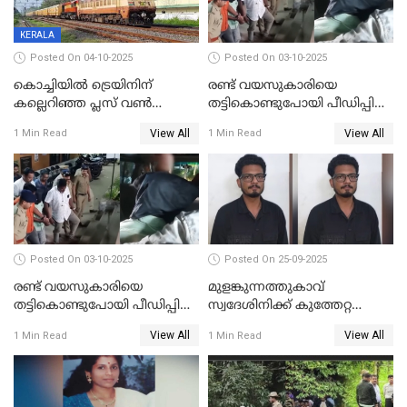
KERALA
Posted On 04-10-2025
Posted On 03-10-2025
കൊച്ചിയില്‍ ട്രെയിനിന്
രണ്ട് വയസുകാരിയെ
കല്ലെറിഞ്ഞ പ്ലസ് വൺ
തട്ടികൊണ്ടുപോയി പീഡിപ്പിച്ച
വിദ്യാർഥികൾ പിടിയിൽ;
കേസ്; പ്രതിക്ക് 65 വർഷം
View All
View All
1 Min Read
1 Min Read
കല്ലേറിൽ അഗ്നിരക്ഷാസേന
തടവ്
ഉദ്യോഗസ്ഥന് പരിക്കേറ്റിരുന്നു
Posted On 03-10-2025
Posted On 25-09-2025
രണ്ട് വയസുകാരിയെ
മുളങ്കുന്നത്തുകാവ്
തട്ടികൊണ്ടുപോയി പീഡിപ്പിച്ച
സ്വദേശിനിക്ക് കുത്തേറ്റ
കേസ് ശിക്ഷവിധി ഇന്ന്
സംഭവം; പ്രതി മാര്‍ട്ടിന്‍
View All
View All
1 Min Read
1 Min Read
ജോസഫ് പിടിയില്‍