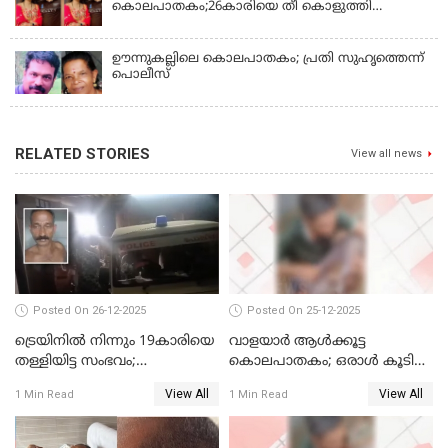
കൊലപാതകം;26കാരിയെ തീ കൊളുത്തി
കൊലപ്പെടുത്തി
ഊന്നുകല്ലിലെ കൊലപാതകം; പ്രതി സുഹൃത്തെന്ന്
പൊലീസ്
RELATED STORIES
View all news
Posted On 26-12-2025
Posted On 25-12-2025
ട്രെയിനില്‍ നിന്നും 19കാരിയെ
വാളയാര്‍ ആള്‍ക്കൂട്ട
തള്ളിയിട്ട സംഭവം;
കൊലപാതകം; ഒരാള്‍ കൂടി
കൊച്ചിയിലെ
അറസ്റ്റില്‍
View All
View All
1 Min Read
1 Min Read
ആശുപത്രിയിലേക്ക് മാറ്റി