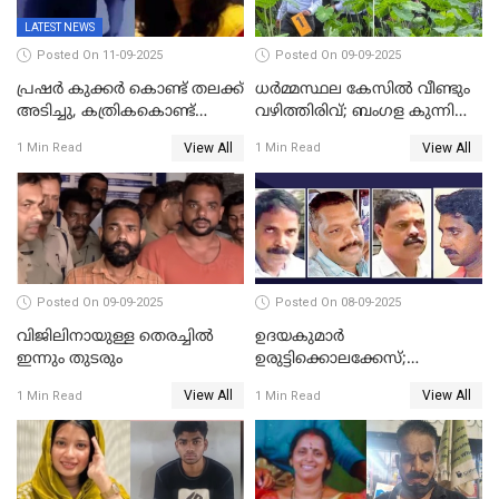
LATEST NEWS
Posted On 11-09-2025
Posted On 09-09-2025
പ്രഷർ കുക്കർ കൊണ്ട് തലക്ക്
ധർമ്മസ്ഥല കേസിൽ വീണ്ടും
അടിച്ചു, കത്രികകൊണ്ട്
വഴിത്തിരിവ്; ബംഗള കുന്നിൽ
കഴുത്തറുത്ത് യുവതിയെ
മൃതദേഹ അവശിഷ്ടങ്ങൾ
View All
View All
1 Min Read
1 Min Read
കൊലപ്പെടുത്തി; 5 പവൻ
കണ്ടെത്തി
സ്വർണ്ണവും ഒരു ലക്ഷം
രൂപയും കാണാതായി
Posted On 09-09-2025
Posted On 08-09-2025
വിജിലിനായുള്ള തെരച്ചിൽ
ഉദയകുമാര്‍
ഇന്നും തുടരും
ഉരുട്ടിക്കൊലക്കേസ്;
വിധിക്കെതിരെ കുടുംബം
View All
View All
1 Min Read
1 Min Read
സുപ്രീംകോടതിയിലേക്ക്