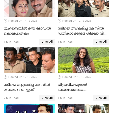
Posted On 14-12-2025
Posted On 12-12-2025
മുംബൈയില്‍ ഉത്ര മോഡല്‍
നടിയെ ആക്രമിച്ച കേസില്‍
കൊലപാതകം
പ്രതികള്‍ക്കുള്ള ശിക്ഷാ വിധി
3.30 ന്
View All
View All
1 Min Read
1 Min Read
Posted On 12-12-2025
Posted On 10-12-2025
നടിയെ ആക്രമിച്ച കേസിൽ
ചിത്രപ്രിയയുടേത്
ശിക്ഷാ വിധി ഇന്ന്
കൊലപാതകം;
ആണ്‍സുഹൃത്ത് കുറ്റം
View All
View All
2 Min Read
1 Min Read
സമ്മതിച്ചെന്ന് പൊലീസ്