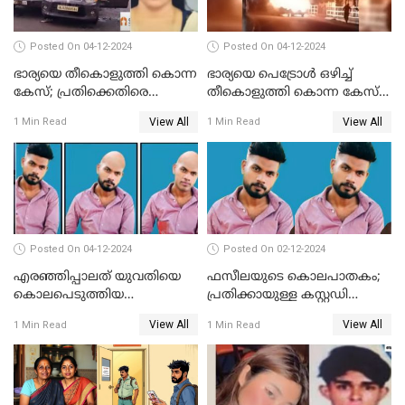
Posted On 04-12-2024
Posted On 04-12-2024
ഭാര്യയെ തീകൊളുത്തി കൊന്ന
ഭാര്യയെ പെട്രോള്‍ ഒഴിച്ച്
കേസ്; പ്രതിക്കെതിരെ
തീകൊളുത്തി കൊന്ന കേസ്‌;
കൊലപാതക കുറ്റവും
ഭര്‍ത്താവിന്റെ അറസ്റ്റ്
View All
View All
1 Min Read
1 Min Read
വധശ്രമ കുറ്റവും ചുമത്തി
രേഖപ്പെടുത്തി
Posted On 04-12-2024
Posted On 02-12-2024
എരഞ്ഞിപ്പാലത് യുവതിയെ
ഫസീലയുടെ കൊലപാതകം;
കൊലപെടുത്തിയ
പ്രതിക്കായുള്ള കസ്റ്റഡി
സംഭവത്തിൽ പ്രതിക്കായുള്ള
അപേക്ഷ ഇന്ന് നൽകും
View All
View All
1 Min Read
1 Min Read
കസ്റ്റഡി അപേക്ഷ ഇന്ന്