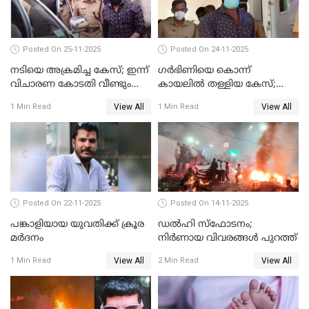
Posted On 25-11-2025
Posted On 24-11-2025
നടിയെ അക്രമിച്ച കേസ്; ഇന്ന്
ഗര്‍ഭിണിയെ കൊന്ന്
വിചാരണ കോടതി വീണ്ടും
കായലില്‍ തള്ളിയ കേസ്;
പരിഗണിക്കും
പ്രതിക്ക് വധശിക്ഷ
View All
View All
1 Min Read
1 Min Read
Posted On 22-11-2025
Posted On 14-11-2025
പങ്കാളിയായ യുവതിക്ക് ക്രൂര
ഡല്‍ഹി സ്‌ഫോടനം;
മര്‍ദനം
നിര്‍ണായ വിവരങ്ങള്‍ പുറത്ത്
View All
View All
1 Min Read
2 Min Read