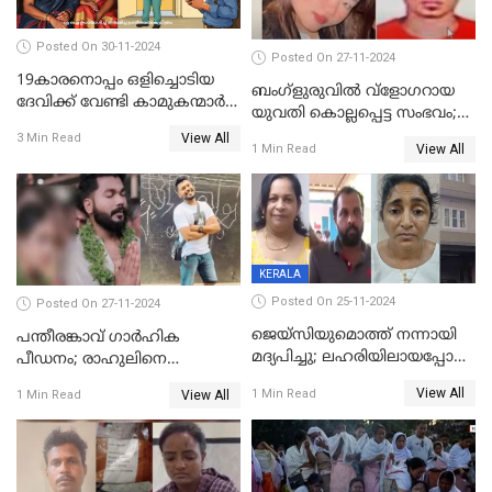
Posted On 30-11-2024
Posted On 27-11-2024
19കാരനൊപ്പം ഒളിച്ചൊടിയ
ബംഗ്‌ളുരുവില്‍ വ്‌ളോഗറായ
ദേവിക്ക് വേണ്ടി കാമുകന്മാർ
യുവതി കൊല്ലപ്പെട്ട സംഭവം;
പൊലീസ് സ്റ്റേഷനിൽ; പിന്നീട്
പൊലീസ് അന്വേഷണം
View All
3 Min Read
സംഭവിച്ചത്
View All
1 Min Read
ഊര്‍ജിതമാക്കി
KERALA
Posted On 25-11-2024
Posted On 27-11-2024
ജെയ്‌സിയുമൊത്ത് നന്നായി
പന്തീരങ്കാവ് ഗാർഹിക
മദ്യപിച്ചു; ലഹരിയിലായപ്പോൾ
പീഡനം; രാഹുലിനെ
ഡംബൽ എടുത്ത് തലയ്ക്ക്
കസ്റ്റഡിയിൽ ആവശ്യപ്പെട്ട്
View All
1 Min Read
View All
1 Min Read
പലവട്ടം അടിച്ചു;
പൊലീസ് കോടതിയിൽ
നിലവിളിച്ചപ്പോൾ മുഖത്ത്
അപേക്ഷ നൽകും
തലയിണ വച്ചമർത്തി;
അരുംകൊലയിൽ യുവാവും
യുവതിയും പിടിയിൽ