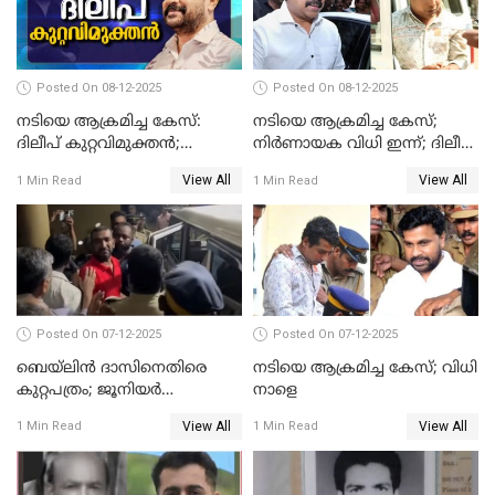
Posted On 08-12-2025
Posted On 08-12-2025
നടിയെ ആക്രമിച്ച കേസ്:
നടിയെ ആക്രമിച്ച കേസ്;
ദിലീപ് കുറ്റവിമുക്തന്‍;
നിർണായക വിധി ഇന്ന്; ദിലീപ്
പള്‍സര്‍ സുനി അടക്കം ആറു
അടക്കം 10 പ്രതികൾ
View All
View All
1 Min Read
1 Min Read
പ്രതികള്‍ കുറ്റക്കാര്‍;
ശിക്ഷവിധി 12 ന്
Posted On 07-12-2025
Posted On 07-12-2025
ബെയ്‌ലിന്‍ ദാസിനെതിരെ
നടിയെ ആക്രമിച്ച കേസ്; വിധി
കുറ്റപത്രം; ജൂനിയർ
നാളെ
അഭിഭാഷക ശ്യാമിലിയെ
View All
View All
1 Min Read
1 Min Read
മർദിച്ച കേസ്