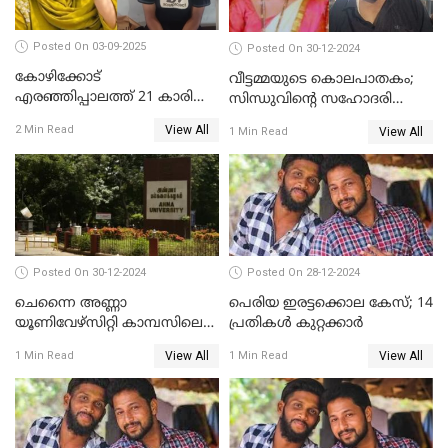
Posted On 03-09-2025
Posted On 30-12-2024
കോഴിക്കോട്
വീട്ടമ്മയുടെ കൊലപാതകം;
എരഞ്ഞിപ്പാലത്ത് 21 കാരി
സിന്ധുവിന്റെ സഹോദരി
ജീവനൊടുക്കിയ സംഭവം:
ഭർത്താവ് പിടിയില്‍
View All
2 Min Read
View All
1 Min Read
കൂടുതൽ അന്വേഷണത്തിന്
പൊലീസ്
Posted On 30-12-2024
Posted On 28-12-2024
ചെന്നൈ അണ്ണാ
പെരിയ ഇരട്ടക്കൊല കേസ്; 14
യൂണിവേഴ്‌സിറ്റി കാമ്പസിലെ
പ്രതികള്‍ കുറ്റക്കാര്‍
ബലാത്സംഗം; ദേശീയ വനിതാ
View All
View All
1 Min Read
1 Min Read
കമ്മീഷന്‍ ഇന്ന്
യൂണിവേഴ്‌സിറ്റിയിലെത്തും