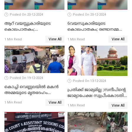
Posted On 20-12-2024
Posted On 20-12-2024
ആറ് വയസ്സുകാരിയുടെ
6വയസുകാരിയുടെ
കൊലപാതകം;
കൊലപാതകം; രണ്ടാനമ്മയെ
ദുർമന്ത്രവാദവുമായി
കോടതിയില്‍ ഹാജരാക്കും
View All
View All
1 Min Read
1 Min Read
ബന്ധമില്ലെന്ന് സ്ഥിരീകരണം
Posted On 19-12-2024
Posted On 13-12-2024
കൊച്ചി വെണ്ണലയില്‍ മകന്‍
പ്രതിക്ക് ജാമ്യമില്ല ;സന്ദീപിന്റെ
അമ്മയുടെ മൃതദേഹം
ജാമ്യാപേക്ഷ സുപ്രീംകോടതി
രഹസ്യമായി കുഴിച്ചുമൂടി
തള്ളി
View All
1 Min Read
View All
1 Min Read