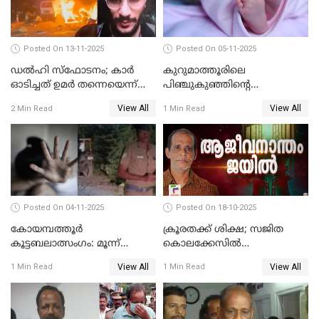
Posted On 13-11-2025
Posted On 05-11-2025
ഡല്‍ഹി സ്‌ഫോടനം; കാര്‍
കുറുമാത്തൂരിലെ
ഓടിച്ചത് ഉമര്‍ തന്നെയെന്ന്
പിഞ്ചുകുഞ്ഞിന്റെ
സ്ഥിരീകരിച്ച് DNA
കൊലപാതകം; അമ്മ
View All
View All
2 Min Read
1 Min Read
പരിശോധനാഫലം
അറസ്റ്റില്‍
Posted On 04-11-2025
Posted On 18-10-2025
കോയമ്പത്തൂർ
ക്രൂരതക്ക് ശിക്ഷ; സജിത
കൂട്ടബലാത്സംഗം: മൂന്ന്
കൊലക്കേസില്‍
പ്രതികൾ അറസ്റ്റിൽ
ചെന്താമരയ്ക്ക്
View All
View All
1 Min Read
1 Min Read
ഇരട്ടജീവപര്യന്തം