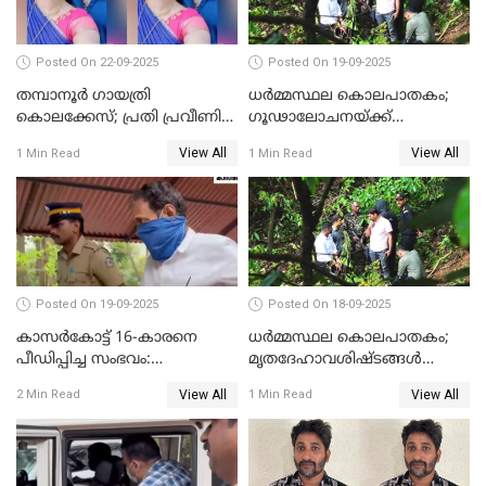
Posted On 22-09-2025
Posted On 19-09-2025
തമ്പാനൂര്‍ ഗായത്രി
ധർമ്മസ്ഥല കൊലപാതകം;
കൊലക്കേസ്; പ്രതി പ്രവീണിന്
ഗൂഢാലോചനയ്ക്ക്
ജീവപര്യന്തം കഠിനതടവും ഒരു
തെളിവുകൾ ഇല്ല
View All
View All
1 Min Read
1 Min Read
ലക്ഷം രൂപ പിഴയും
Posted On 19-09-2025
Posted On 18-09-2025
കാസർകോട്ട് 16-കാരനെ
ധർമ്മസ്ഥല കൊലപാതകം;
പീഡിപ്പിച്ച സംഭവം:
മൃതദേഹാവശിഷ്ടങ്ങൾ
ലക്ഷങ്ങളുടെ സാമ്പത്തിക
കണ്ടെത്താൻ SIT
View All
View All
2 Min Read
1 Min Read
ഇടപാടുകൾ നടന്നതായി
പൊലീസ്