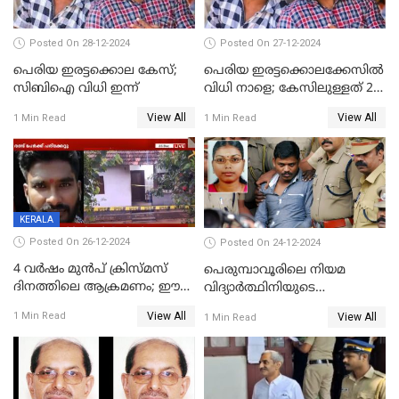
Posted On 28-12-2024
Posted On 27-12-2024
പെരിയ ഇരട്ടക്കൊല കേസ്;
പെരിയ ഇരട്ടക്കൊലക്കേസില്‍
സിബിഐ വിധി ഇന്ന്
വിധി നാളെ; കേസിലുള്ളത് 24
പ്രതികള്‍
View All
View All
1 Min Read
1 Min Read
KERALA
Posted On 26-12-2024
Posted On 24-12-2024
4 വർഷം മുൻപ് ക്രിസ്മസ്
പെരുമ്പാവൂരിലെ നിയമ
ദിനത്തിലെ ആക്രമണം; ഈ
വിദ്യാര്‍ത്ഥിനിയുടെ
ക്രിസ്മസിന് പകരം
കൊലപാതകം ; പ്രതി
View All
1 Min Read
View All
1 Min Read
ചോദിക്കാനെത്തി, 2 പേർ
അമീറുള്‍ ഇസ്ലാമിന്റെ
കുത്തേറ്റു മരിച്ചു
മനോനിലയില്‍ കുഴപ്പമില്ലെന്ന്
റിപ്പോര്‍ട്ട്