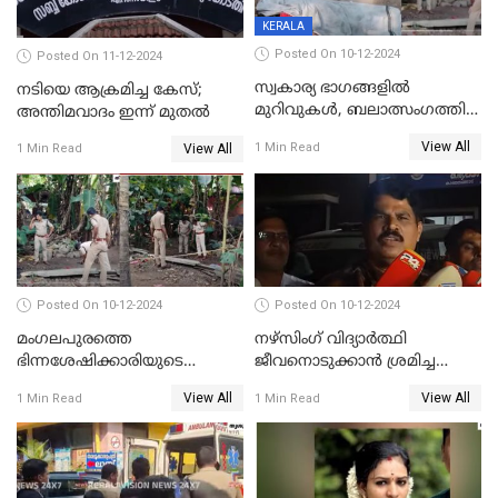
KERALA
Posted On 10-12-2024
Posted On 11-12-2024
സ്വകാര്യ ഭാഗങ്ങളിൽ
നടിയെ ആക്രമിച്ച കേസ്;
മുറിവുകൾ, ബലാത്സംഗത്തിന്
അന്തിമവാദം ഇന്ന് മുതല്‍
ഇരയായെന്ന് പോത്തന്‍ കോട്
View All
1 Min Read
View All
1 Min Read
കൊലപാതകത്തില്‍
പോസ്റ്റ്‌മോർട്ടം റിപ്പോർട്ട്
Posted On 10-12-2024
Posted On 10-12-2024
മംഗലപുരത്തെ
നഴ്‌സിംഗ് വിദ്യാർത്ഥി
ഭിന്നശേഷിക്കാരിയുടെ
ജീവനൊടുക്കാന്‍ ശ്രമിച്ച
കൊലപാതകം; പ്രതിയെന്ന്
സംഭവം;ഹോസ്റ്റൽ വാർഡനെ
View All
View All
1 Min Read
1 Min Read
സംശയിക്കുന്നയാള്‍
മാറ്റിയതായി മൻസൂർ
കസ്റ്റഡിയില്‍
ആശുപത്രി എം.ഡി ഷംസുദ്ദീൻ