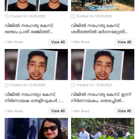
Posted On 13-09-2025
Posted On 13-09-2025
വിജിൽ നരഹത്യ കേസ്;
വിജില്‍ നരഹത്യ കേസ്;
രണ്ടാം പ്രതി രഞ്ജിത്ത്
ശരീരത്തില്‍ മര്‍ദനമേറ്റതിന്റെ
പിടിയിൽ
പാടുകളില്ല,പോസ്റ്റുമോര്‍ട്ടം
View All
View All
1 Min Read
1 Min Read
റിപ്പോർട്ട് പുറത്ത്
Posted On 12-09-2025
Posted On 12-09-2025
വിജിൽ നരഹത്യാ കേസ്;
വിജിൽ നരഹത്യ കേസ്: ഇന്ന്
നിർണായക തെളിവുകൾ ;
നിർണായകം, തെരച്ചിൽ
അസ്ഥിക്ക് പുറമേ പല്ലും,
പുനരാരംഭിച്ചു
View All
View All
1 Min Read
1 Min Read
താടിയെല്ലും ലഭിച്ചു