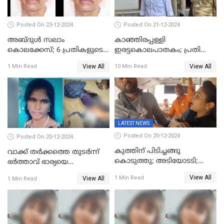
Posted On 23-12-2024
Posted On 21-12-2024
അബ്ദുള്‍ സലാം
കാഞ്ഞിരപ്പള്ളി
കൊലക്കേസ്‌; 6 പ്രതികളുടെ
ഇരട്ടകൊലപാതകം; പ്രതി
ശിക്ഷാവിധി ഇന്ന്‌
ജോർജ് കുര്യന് ഇരട്ട
View All
View All
1 Min Read
10 Min Read
ജീവപര്യന്തം
LATEST NEWS
Posted On 20-12-2024
Posted On 20-12-2024
കുത്തിന് പിടിച്ചങ്ങു
വാക്ക് തര്‍ക്കത്തെ തുടര്‍ന്ന്
കൊടുത്തു; അടിയോടടി;
ഭര്‍ത്താവ് ഭാര്യയെ
നിന്നങ്ങു മേടിച്ചു; ബസില്‍
വെട്ടിക്കൊന്നു
View All
1 Min Read
View All
1 Min Read
ശല്യം ചെയ്തയാളെ 26 തവണ
മുഖത്തടിച്ച് അധ്യാപിക