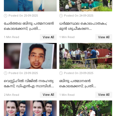
Posted On 25-09-2025
Posted On 24-09-2025
ചേർത്തല ബിന്ദു പത്മനാഭൻ
ധർമ്മസ്ഥല കൊലപാതകം;
കൊലക്കേസ്; പ്രതി
മുൻ ശുചീകരണ
സെബാസ്റ്റ്യന്‍ കുറ്റം സമ്മതിച്ചു
തൊഴിലാളിയുടെ മൊഴി
View All
View All
1 Min Read
1 Min Read
രേഖപ്പെടുത്തും
Posted On 23-09-2025
Posted On 23-09-2025
വെസ്റ്റ്ഹിൽ വിജിൽ നരഹത്യ
ബിന്ദു പത്മാനഭന്‍
കേസ്; ഡിഎൻഎ സാമ്പിൾ
കൊലക്കേസ്; പ്രതി
പരിശോധനയ്ക്ക് അയക്കും
സെബാസ്റ്റ്യന്റെ അറസ്റ്റ്
View All
View All
2 Min Read
1 Min Read
രേഖപ്പെടുത്തി