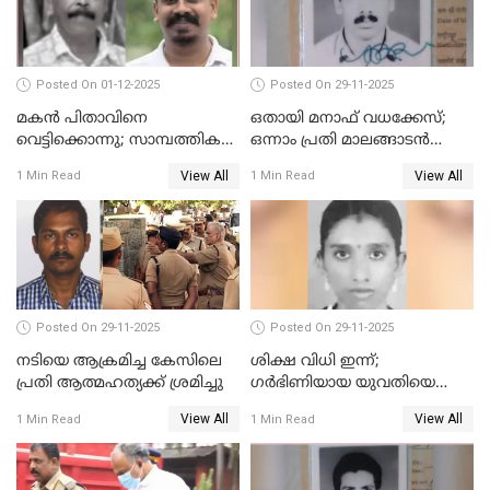
Posted On 01-12-2025
Posted On 29-11-2025
മകൻ പിതാവിനെ
ഒതായി മനാഫ് വധക്കേസ്;
വെട്ടിക്കൊന്നു; സാമ്പത്തിക
ഒന്നാം പ്രതി മാലങ്ങാടൻ
തർക്കം
ഷഫീഖിന് ജീവപര്യന്തം തടവ്,
View All
View All
1 Min Read
1 Min Read
ഒരു ലക്ഷം രൂപ പിഴ
Posted On 29-11-2025
Posted On 29-11-2025
നടിയെ ആക്രമിച്ച കേസിലെ
ശിക്ഷ വിധി ഇന്ന്;
പ്രതി ആത്മഹത്യക്ക് ശ്രമിച്ചു
ഗർഭിണിയായ യുവതിയെ
കൊന്നു കായലിൽ തള്ളിയ
View All
View All
1 Min Read
1 Min Read
കേസ്