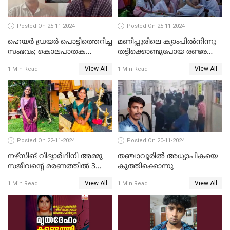
Posted On 25-11-2024
Posted On 25-11-2024
ഹെയര്‍ ഡ്രയര്‍ പൊട്ടിത്തെറിച്ച
മണിപ്പുരിലെ ക്യാംപില്‍നിന്നു
സംഭവം; കൊലപാതക
തട്ടിക്കൊണ്ടുപോയ രണ്ടര
ശ്രമത്തില്‍ പ്രതിയെ അറസ്റ്റ്
വയസ്സുകാരന്‍ ക്രൂരമായ
View All
View All
1 Min Read
1 Min Read
ചെയ്തു
പീഡനത്തിനിരയായി
Posted On 22-11-2024
Posted On 20-11-2024
നഴ്സിങ് വിദ്യാര്‍ഥിനി അമ്മു
തഞ്ചാവൂരില്‍ അധ്യാപികയെ
സജീവന്റെ മരണത്തില്‍ 3
കുത്തിക്കൊന്നു
സഹപാഠികളുടെയും അറസ്റ്റ്
View All
View All
1 Min Read
1 Min Read
രേഖപ്പെടുത്തി