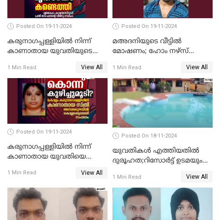
Posted On 19-11-2024
Posted On 19-11-2024
കരുനാഗപ്പള്ളിയില്‍ നിന്ന്
മഅദനിയുടെ വീട്ടിൽ
കാണാതായ യുവതിയുടെ
മോഷണം; ഹോം നഴ്‌സ്
മൃതദേഹം കണ്ടെത്തി
പിടിയിൽ
View All
View All
1 Min Read
1 Min Read
Posted On 19-11-2024
Posted On 18-11-2024
കരുനാഗപ്പള്ളിയില്‍ നിന്ന്
യുവതികള്‍ എത്തിയതിൽ
കാണാതായ യുവതിയെ
ദുരൂഹത;റിസോര്‍ട്ട് ഉടമയും
കൊന്ന് കുഴിച്ചുമൂടിയതായി
മാനേജറും അറസ്റ്റില്‍
View All
1 Min Read
സംശയം
View All
1 Min Read