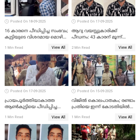
Posted On 18-09-2025
Posted On 17-09-2025
16 കാരനെ പീഡിപ്പിച്ച സംഭവം;
ആറു വയസ്സുകാരിക്ക്
കുട്ടിയുടെ വിശദമായ മൊഴി
പീഡനം: 43 കാരന് മൂന്ന്
രേഖപ്പെടുത്തും
ജീവപര്യന്തവും 3 ലക്ഷം രൂപ
View All
View All
1 Min Read
2 Min Read
പിഴയും ശിക്ഷ
Posted On 17-09-2025
Posted On 15-09-2025
പ്രായപൂർത്തിയാകാത്ത
വിജിൽ കൊലപാതകം; രണ്ടാം
ആൺകുട്ടിയെ പീഡിപ്പിച്ച
പ്രതിയെ ഇന്ന് കോടതിയിൽ
സംഭവം; ഒരാൾ കൂടി
ഹാജരാക്കും
View All
View All
1 Min Read
1 Min Read
അറസ്റ്റിൽ