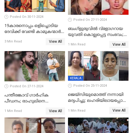
Posted On 30-11-2024
Posted On 27-11-2024
19കാരനൊപ്പം ഒളിച്ചൊടിയ
ബംഗ്‌ളുരുവില്‍ വ്‌ളോഗറായ
ദേവിക്ക് വേണ്ടി കാമുകന്മാർ
യുവതി കൊല്ലപ്പെട്ട സംഭവം;
പൊലീസ് സ്റ്റേഷനിൽ; പിന്നീട്
പൊലീസ് അന്വേഷണം
View All
3 Min Read
സംഭവിച്ചത്
View All
1 Min Read
ഊര്‍ജിതമാക്കി
KERALA
Posted On 25-11-2024
Posted On 27-11-2024
ജെയ്‌സിയുമൊത്ത് നന്നായി
പന്തീരങ്കാവ് ഗാർഹിക
മദ്യപിച്ചു; ലഹരിയിലായപ്പോൾ
പീഡനം; രാഹുലിനെ
ഡംബൽ എടുത്ത് തലയ്ക്ക്
കസ്റ്റഡിയിൽ ആവശ്യപ്പെട്ട്
View All
1 Min Read
View All
1 Min Read
പലവട്ടം അടിച്ചു;
പൊലീസ് കോടതിയിൽ
നിലവിളിച്ചപ്പോൾ മുഖത്ത്
അപേക്ഷ നൽകും
തലയിണ വച്ചമർത്തി;
അരുംകൊലയിൽ യുവാവും