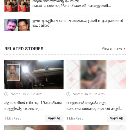
സ്ത്രീധനത്തിന്റെ പേരില്‍
കൊലപാതകം;26കാരിയെ തീ കൊളുത്തി
കൊലപ്പെടുത്തി
ഊന്നുകല്ലിലെ കൊലപാതകം; പ്രതി സുഹൃത്തെന്ന്
പൊലീസ്
RELATED STORIES
View all news
Posted On 26-12-2025
Posted On 25-12-2025
ട്രെയിനില്‍ നിന്നും 19കാരിയെ
വാളയാര്‍ ആള്‍ക്കൂട്ട
തള്ളിയിട്ട സംഭവം;
കൊലപാതകം; ഒരാള്‍ കൂടി
കൊച്ചിയിലെ
അറസ്റ്റില്‍
View All
View All
1 Min Read
1 Min Read
ആശുപത്രിയിലേക്ക് മാറ്റി