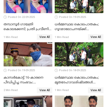
Posted On 22-09-2025
Posted On 19-09-2025
തമ്പാനൂര്‍ ഗായത്രി
ധർമ്മസ്ഥല കൊലപാതകം;
കൊലക്കേസ്; പ്രതി പ്രവീണിന്
ഗൂഢാലോചനയ്ക്ക്
ജീവപര്യന്തം കഠിനതടവും ഒരു
തെളിവുകൾ ഇല്ല
View All
View All
1 Min Read
1 Min Read
ലക്ഷം രൂപ പിഴയും
Posted On 19-09-2025
Posted On 18-09-2025
കാസർകോട്ട് 16-കാരനെ
ധർമ്മസ്ഥല കൊലപാതകം;
പീഡിപ്പിച്ച സംഭവം:
മൃതദേഹാവശിഷ്ടങ്ങൾ
ലക്ഷങ്ങളുടെ സാമ്പത്തിക
കണ്ടെത്താൻ SIT
View All
View All
2 Min Read
1 Min Read
ഇടപാടുകൾ നടന്നതായി
പൊലീസ്