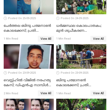
Posted On 25-09-2025
Posted On 24-09-2025
ചേർത്തല ബിന്ദു പത്മനാഭൻ
ധർമ്മസ്ഥല കൊലപാതകം;
കൊലക്കേസ്; പ്രതി
മുൻ ശുചീകരണ
സെബാസ്റ്റ്യന്‍ കുറ്റം സമ്മതിച്ചു
തൊഴിലാളിയുടെ മൊഴി
View All
View All
1 Min Read
1 Min Read
രേഖപ്പെടുത്തും
Posted On 23-09-2025
Posted On 23-09-2025
വെസ്റ്റ്ഹിൽ വിജിൽ നരഹത്യ
ബിന്ദു പത്മാനഭന്‍
കേസ്; ഡിഎൻഎ സാമ്പിൾ
കൊലക്കേസ്; പ്രതി
പരിശോധനയ്ക്ക് അയക്കും
സെബാസ്റ്റ്യന്റെ അറസ്റ്റ്
View All
View All
2 Min Read
1 Min Read
രേഖപ്പെടുത്തി