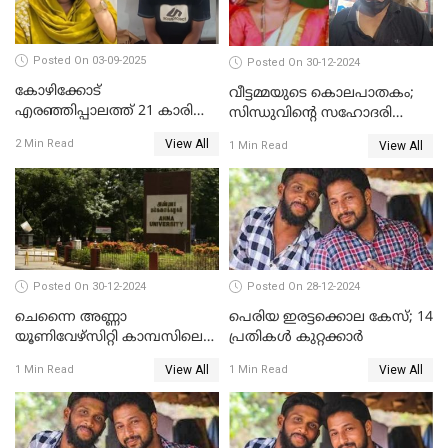
Posted On 03-09-2025
Posted On 30-12-2024
കോഴിക്കോട്
വീട്ടമ്മയുടെ കൊലപാതകം;
എരഞ്ഞിപ്പാലത്ത് 21 കാരി
സിന്ധുവിന്റെ സഹോദരി
ജീവനൊടുക്കിയ സംഭവം:
ഭർത്താവ് പിടിയില്‍
View All
2 Min Read
View All
1 Min Read
കൂടുതൽ അന്വേഷണത്തിന്
പൊലീസ്
Posted On 30-12-2024
Posted On 28-12-2024
ചെന്നൈ അണ്ണാ
പെരിയ ഇരട്ടക്കൊല കേസ്; 14
യൂണിവേഴ്‌സിറ്റി കാമ്പസിലെ
പ്രതികള്‍ കുറ്റക്കാര്‍
ബലാത്സംഗം; ദേശീയ വനിതാ
View All
View All
1 Min Read
1 Min Read
കമ്മീഷന്‍ ഇന്ന്
യൂണിവേഴ്‌സിറ്റിയിലെത്തും