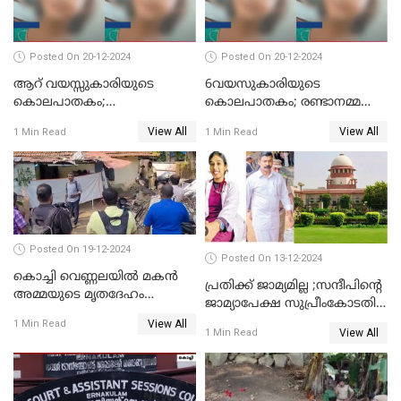
Posted On 20-12-2024
Posted On 20-12-2024
ആറ് വയസ്സുകാരിയുടെ
6വയസുകാരിയുടെ
കൊലപാതകം;
കൊലപാതകം; രണ്ടാനമ്മയെ
ദുർമന്ത്രവാദവുമായി
കോടതിയില്‍ ഹാജരാക്കും
View All
View All
1 Min Read
1 Min Read
ബന്ധമില്ലെന്ന് സ്ഥിരീകരണം
Posted On 19-12-2024
Posted On 13-12-2024
കൊച്ചി വെണ്ണലയില്‍ മകന്‍
പ്രതിക്ക് ജാമ്യമില്ല ;സന്ദീപിന്റെ
അമ്മയുടെ മൃതദേഹം
ജാമ്യാപേക്ഷ സുപ്രീംകോടതി
രഹസ്യമായി കുഴിച്ചുമൂടി
തള്ളി
View All
1 Min Read
View All
1 Min Read