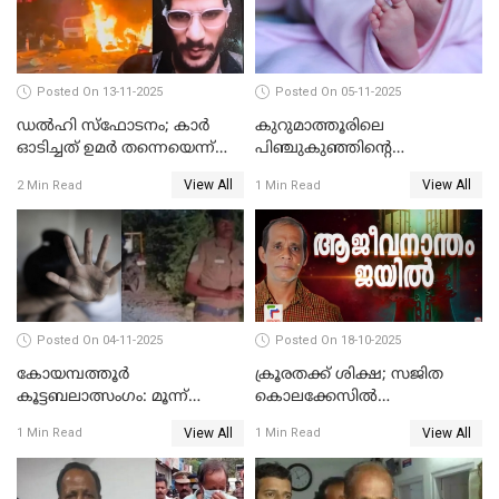
Posted On 13-11-2025
Posted On 05-11-2025
ഡല്‍ഹി സ്‌ഫോടനം; കാര്‍
കുറുമാത്തൂരിലെ
ഓടിച്ചത് ഉമര്‍ തന്നെയെന്ന്
പിഞ്ചുകുഞ്ഞിന്റെ
സ്ഥിരീകരിച്ച് DNA
കൊലപാതകം; അമ്മ
View All
View All
2 Min Read
1 Min Read
പരിശോധനാഫലം
അറസ്റ്റില്‍
Posted On 04-11-2025
Posted On 18-10-2025
കോയമ്പത്തൂർ
ക്രൂരതക്ക് ശിക്ഷ; സജിത
കൂട്ടബലാത്സംഗം: മൂന്ന്
കൊലക്കേസില്‍
പ്രതികൾ അറസ്റ്റിൽ
ചെന്താമരയ്ക്ക്
View All
View All
1 Min Read
1 Min Read
ഇരട്ടജീവപര്യന്തം