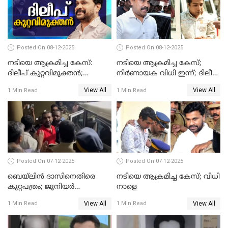
Posted On 08-12-2025
Posted On 08-12-2025
നടിയെ ആക്രമിച്ച കേസ്:
നടിയെ ആക്രമിച്ച കേസ്;
ദിലീപ് കുറ്റവിമുക്തന്‍;
നിർണായക വിധി ഇന്ന്; ദിലീപ്
പള്‍സര്‍ സുനി അടക്കം ആറു
അടക്കം 10 പ്രതികൾ
View All
View All
1 Min Read
1 Min Read
പ്രതികള്‍ കുറ്റക്കാര്‍;
ശിക്ഷവിധി 12 ന്
Posted On 07-12-2025
Posted On 07-12-2025
ബെയ്‌ലിന്‍ ദാസിനെതിരെ
നടിയെ ആക്രമിച്ച കേസ്; വിധി
കുറ്റപത്രം; ജൂനിയർ
നാളെ
അഭിഭാഷക ശ്യാമിലിയെ
View All
View All
1 Min Read
1 Min Read
മർദിച്ച കേസ്