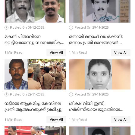
Posted On 01-12-2025
Posted On 29-11-2025
മകൻ പിതാവിനെ
ഒതായി മനാഫ് വധക്കേസ്;
വെട്ടിക്കൊന്നു; സാമ്പത്തിക
ഒന്നാം പ്രതി മാലങ്ങാടൻ
തർക്കം
ഷഫീഖിന് ജീവപര്യന്തം തടവ്,
View All
View All
1 Min Read
1 Min Read
ഒരു ലക്ഷം രൂപ പിഴ
Posted On 29-11-2025
Posted On 29-11-2025
നടിയെ ആക്രമിച്ച കേസിലെ
ശിക്ഷ വിധി ഇന്ന്;
പ്രതി ആത്മഹത്യക്ക് ശ്രമിച്ചു
ഗർഭിണിയായ യുവതിയെ
കൊന്നു കായലിൽ തള്ളിയ
View All
View All
1 Min Read
1 Min Read
കേസ്