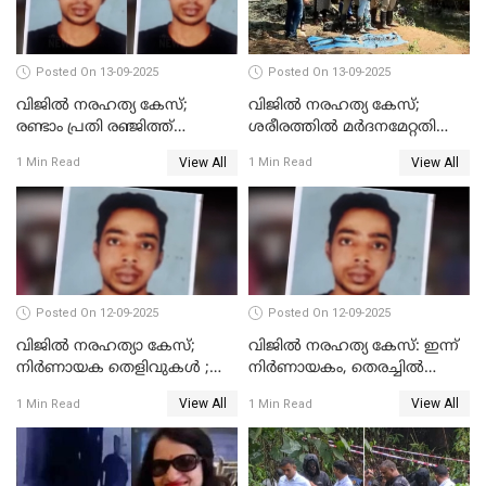
Posted On 13-09-2025
Posted On 13-09-2025
വിജിൽ നരഹത്യ കേസ്;
വിജില്‍ നരഹത്യ കേസ്;
രണ്ടാം പ്രതി രഞ്ജിത്ത്
ശരീരത്തില്‍ മര്‍ദനമേറ്റതിന്റെ
പിടിയിൽ
പാടുകളില്ല,പോസ്റ്റുമോര്‍ട്ടം
View All
View All
1 Min Read
1 Min Read
റിപ്പോർട്ട് പുറത്ത്
Posted On 12-09-2025
Posted On 12-09-2025
വിജിൽ നരഹത്യാ കേസ്;
വിജിൽ നരഹത്യ കേസ്: ഇന്ന്
നിർണായക തെളിവുകൾ ;
നിർണായകം, തെരച്ചിൽ
അസ്ഥിക്ക് പുറമേ പല്ലും,
പുനരാരംഭിച്ചു
View All
View All
1 Min Read
1 Min Read
താടിയെല്ലും ലഭിച്ചു