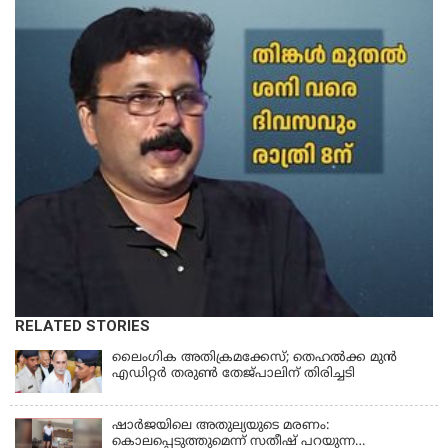
RELATED STORIES
ലൈംഗിക അതിക്രമക്കേസ്; തെഹല്‍ക്ക മുന്‍
എഡിറ്റര്‍ തരുൺ തേജ്പാലിന് തിരിച്ചടി
ഷാർജയിലെ അതുല്യയുടെ മരണം:
കൊലപ്പെടുത്തുമെന്ന് സതീഷ് പറയുന്ന