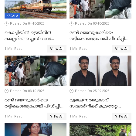
KERALA
Posted On 04-10-2025
Posted On 03-10-2025
കൊച്ചിയില്‍ ട്രെയിനിന്
രണ്ട് വയസുകാരിയെ
കല്ലെറിഞ്ഞ പ്ലസ് വൺ
തട്ടികൊണ്ടുപോയി പീഡിപ്പിച്ച
വിദ്യാർഥികൾ പിടിയിൽ;
കേസ്; പ്രതിക്ക് 65 വർഷം
View All
View All
1 Min Read
1 Min Read
കല്ലേറിൽ അഗ്നിരക്ഷാസേന
തടവ്
ഉദ്യോഗസ്ഥന് പരിക്കേറ്റിരുന്നു
Posted On 03-10-2025
Posted On 25-09-2025
രണ്ട് വയസുകാരിയെ
മുളങ്കുന്നത്തുകാവ്
തട്ടികൊണ്ടുപോയി പീഡിപ്പിച്ച
സ്വദേശിനിക്ക് കുത്തേറ്റ
കേസ് ശിക്ഷവിധി ഇന്ന്
സംഭവം; പ്രതി മാര്‍ട്ടിന്‍
View All
View All
1 Min Read
1 Min Read
ജോസഫ് പിടിയില്‍