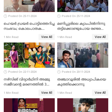
യുവതിയും പിടിയിൽ
Posted On 25-11-2024
Posted On 25-11-2024
ഹെയര്‍ ഡ്രയര്‍ പൊട്ടിത്തെറിച്ച
മണിപ്പുരിലെ ക്യാംപില്‍നിന്നു
സംഭവം; കൊലപാതക
തട്ടിക്കൊണ്ടുപോയ രണ്ടര
ശ്രമത്തില്‍ പ്രതിയെ അറസ്റ്റ്
വയസ്സുകാരന്‍ ക്രൂരമായ
View All
View All
1 Min Read
1 Min Read
ചെയ്തു
പീഡനത്തിനിരയായി
Posted On 22-11-2024
Posted On 20-11-2024
നഴ്സിങ് വിദ്യാര്‍ഥിനി അമ്മു
തഞ്ചാവൂരില്‍ അധ്യാപികയെ
സജീവന്റെ മരണത്തില്‍ 3
കുത്തിക്കൊന്നു
സഹപാഠികളുടെയും അറസ്റ്റ്
View All
View All
1 Min Read
1 Min Read
രേഖപ്പെടുത്തി