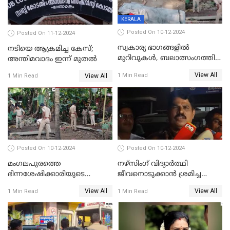
KERALA
Posted On 10-12-2024
Posted On 11-12-2024
സ്വകാര്യ ഭാഗങ്ങളിൽ
നടിയെ ആക്രമിച്ച കേസ്;
മുറിവുകൾ, ബലാത്സംഗത്തിന്
അന്തിമവാദം ഇന്ന് മുതല്‍
ഇരയായെന്ന് പോത്തന്‍ കോട്
View All
1 Min Read
View All
1 Min Read
കൊലപാതകത്തില്‍
പോസ്റ്റ്‌മോർട്ടം റിപ്പോർട്ട്
Posted On 10-12-2024
Posted On 10-12-2024
മംഗലപുരത്തെ
നഴ്‌സിംഗ് വിദ്യാർത്ഥി
ഭിന്നശേഷിക്കാരിയുടെ
ജീവനൊടുക്കാന്‍ ശ്രമിച്ച
കൊലപാതകം; പ്രതിയെന്ന്
സംഭവം;ഹോസ്റ്റൽ വാർഡനെ
View All
View All
1 Min Read
1 Min Read
സംശയിക്കുന്നയാള്‍
മാറ്റിയതായി മൻസൂർ
കസ്റ്റഡിയില്‍
ആശുപത്രി എം.ഡി ഷംസുദ്ദീൻ