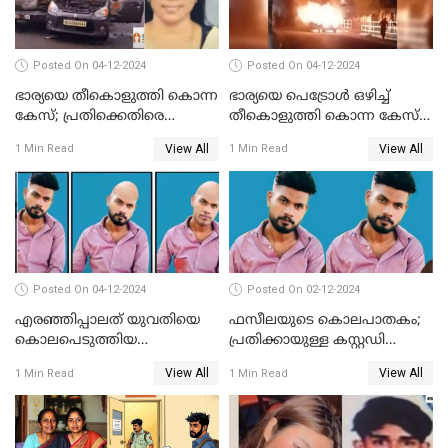
Posted On 04-12-2024
Posted On 04-12-2024
ഭാര്യയെ തീകൊളുത്തി കൊന്ന
ഭാര്യയെ പെട്രോള്‍ ഒഴിച്ച്
കേസ്; പ്രതിക്കെതിരെ
തീകൊളുത്തി കൊന്ന കേസ്‌;
കൊലപാതക കുറ്റവും
ഭര്‍ത്താവിന്റെ അറസ്റ്റ്
View All
View All
1 Min Read
1 Min Read
വധശ്രമ കുറ്റവും ചുമത്തി
രേഖപ്പെടുത്തി
Posted On 04-12-2024
Posted On 02-12-2024
എരഞ്ഞിപ്പാലത് യുവതിയെ
ഫസീലയുടെ കൊലപാതകം;
കൊലപെടുത്തിയ
പ്രതിക്കായുള്ള കസ്റ്റഡി
സംഭവത്തിൽ പ്രതിക്കായുള്ള
അപേക്ഷ ഇന്ന് നൽകും
View All
View All
1 Min Read
1 Min Read
കസ്റ്റഡി അപേക്ഷ ഇന്ന്