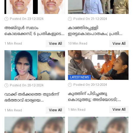
Posted On 23-12-2024
Posted On 21-12-2024
അബ്ദുള്‍ സലാം
കാഞ്ഞിരപ്പള്ളി
കൊലക്കേസ്‌; 6 പ്രതികളുടെ
ഇരട്ടകൊലപാതകം; പ്രതി
ശിക്ഷാവിധി ഇന്ന്‌
ജോർജ് കുര്യന് ഇരട്ട
View All
View All
1 Min Read
10 Min Read
ജീവപര്യന്തം
LATEST NEWS
Posted On 20-12-2024
Posted On 20-12-2024
കുത്തിന് പിടിച്ചങ്ങു
വാക്ക് തര്‍ക്കത്തെ തുടര്‍ന്ന്
കൊടുത്തു; അടിയോടടി;
ഭര്‍ത്താവ് ഭാര്യയെ
നിന്നങ്ങു മേടിച്ചു; ബസില്‍
വെട്ടിക്കൊന്നു
View All
1 Min Read
View All
1 Min Read
ശല്യം ചെയ്തയാളെ 26 തവണ
മുഖത്തടിച്ച് അധ്യാപിക