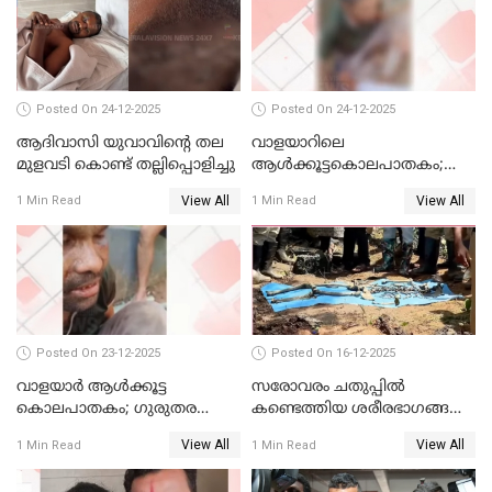
Posted On 24-12-2025
Posted On 24-12-2025
ആദിവാസി യുവാവിന്റെ തല
വാളയാറിലെ
മുളവടി കൊണ്ട് തല്ലിപ്പൊളിച്ചു
ആൾക്കൂട്ടകൊലപാതകം;
പ്രതികളെ കസ്റ്റഡിയില്‍
View All
View All
1 Min Read
1 Min Read
വാങ്ങും
Posted On 23-12-2025
Posted On 16-12-2025
വാളയാർ ആൾക്കൂട്ട
സരോവരം ചതുപ്പിൽ
കൊലപാതകം; ഗുരുതര
കണ്ടെത്തിയ ശരീരഭാഗങ്ങൾ
വകുപ്പുകൾ ചുമത്തി അറസ്റ്റ്
വിജിലിൻ്റേത് തന്നെയെന്ന്
View All
View All
1 Min Read
1 Min Read
ഡി.എൻ.എ പരിശോധനയിൽ
സ്ഥിരീകരണം