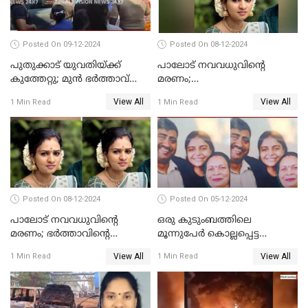
Posted On 09-12-2024
Posted On 08-12-2024
പുതുക്കാട് യുവതിയ്ക്ക്
പാലോട് നവവധുവിന്റെ
കുത്തേറ്റു; മുൻ ഭർത്താവ്
മരണം;
പൊലീസിൽ കീഴടങ്ങി
ജീവനൊടുക്കിയതാണെന്ന്‌
View All
View All
1 Min Read
1 Min Read
സ്ഥിരീകരിച്ച് പൊലീസ്
Posted On 08-12-2024
Posted On 05-12-2024
പാലോട് നവവധുവിന്റെ
ഒരു കുടുംബത്തിലെ
മരണം; ഭര്‍ത്താവിന്റെ
മൂന്നുപേര്‍ കൊല്ലപ്പെട്ട
സുഹൃത്ത് കസ്റ്റഡിയിൽ
സംഭവം; മകന്‍ പിടിയില്‍
View All
View All
1 Min Read
1 Min Read