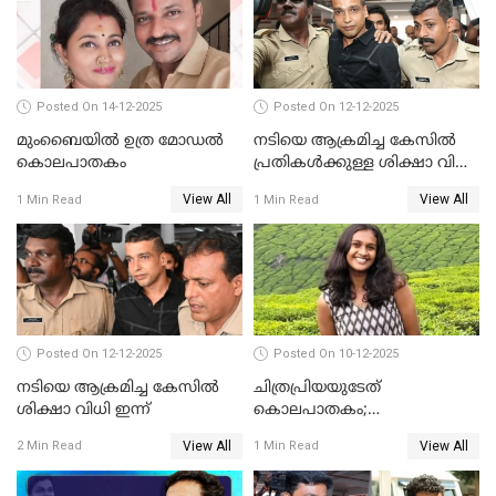
Posted On 14-12-2025
Posted On 12-12-2025
മുംബൈയില്‍ ഉത്ര മോഡല്‍
നടിയെ ആക്രമിച്ച കേസില്‍
കൊലപാതകം
പ്രതികള്‍ക്കുള്ള ശിക്ഷാ വിധി
3.30 ന്
View All
View All
1 Min Read
1 Min Read
Posted On 12-12-2025
Posted On 10-12-2025
നടിയെ ആക്രമിച്ച കേസിൽ
ചിത്രപ്രിയയുടേത്
ശിക്ഷാ വിധി ഇന്ന്
കൊലപാതകം;
ആണ്‍സുഹൃത്ത് കുറ്റം
View All
View All
2 Min Read
1 Min Read
സമ്മതിച്ചെന്ന് പൊലീസ്