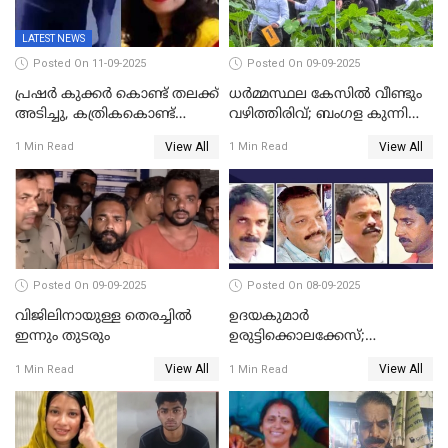
LATEST NEWS
Posted On 11-09-2025
Posted On 09-09-2025
പ്രഷർ കുക്കർ കൊണ്ട് തലക്ക്
ധർമ്മസ്ഥല കേസിൽ വീണ്ടും
അടിച്ചു, കത്രികകൊണ്ട്
വഴിത്തിരിവ്; ബംഗള കുന്നിൽ
കഴുത്തറുത്ത് യുവതിയെ
മൃതദേഹ അവശിഷ്ടങ്ങൾ
View All
View All
1 Min Read
1 Min Read
കൊലപ്പെടുത്തി; 5 പവൻ
കണ്ടെത്തി
സ്വർണ്ണവും ഒരു ലക്ഷം
രൂപയും കാണാതായി
Posted On 09-09-2025
Posted On 08-09-2025
വിജിലിനായുള്ള തെരച്ചിൽ
ഉദയകുമാര്‍
ഇന്നും തുടരും
ഉരുട്ടിക്കൊലക്കേസ്;
വിധിക്കെതിരെ കുടുംബം
View All
View All
1 Min Read
1 Min Read
സുപ്രീംകോടതിയിലേക്ക്