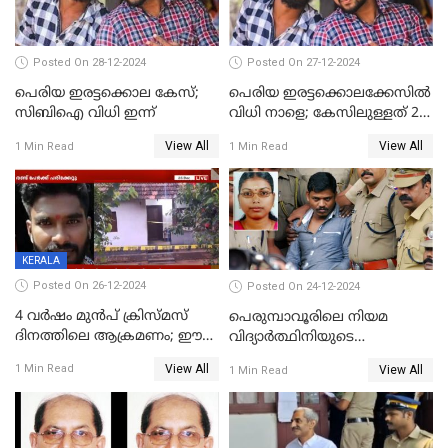
Posted On 28-12-2024
Posted On 27-12-2024
പെരിയ ഇരട്ടക്കൊല കേസ്;
പെരിയ ഇരട്ടക്കൊലക്കേസില്‍
സിബിഐ വിധി ഇന്ന്
വിധി നാളെ; കേസിലുള്ളത് 24
പ്രതികള്‍
View All
View All
1 Min Read
1 Min Read
KERALA
Posted On 26-12-2024
Posted On 24-12-2024
4 വർഷം മുൻപ് ക്രിസ്മസ്
പെരുമ്പാവൂരിലെ നിയമ
ദിനത്തിലെ ആക്രമണം; ഈ
വിദ്യാര്‍ത്ഥിനിയുടെ
ക്രിസ്മസിന് പകരം
കൊലപാതകം ; പ്രതി
View All
1 Min Read
View All
1 Min Read
ചോദിക്കാനെത്തി, 2 പേർ
അമീറുള്‍ ഇസ്ലാമിന്റെ
കുത്തേറ്റു മരിച്ചു
മനോനിലയില്‍ കുഴപ്പമില്ലെന്ന്
റിപ്പോര്‍ട്ട്