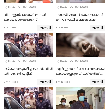
Posted On 29-11-2025
Posted On 28-11-2025
വിധി ഇന്ന്; ഒതായി മനാഫ്
ഒതായി മനാഫ് കൊലക്കേസ്;
കൊലപാതകക്കേസ്
ഒന്നാം പ്രതി മാലങ്ങാടന്‍
ഷെഫീഖ് കുറ്റക്കാരൻ
View All
View All
1 Min Read
1 Min Read
Posted On 25-11-2025
Posted On 25-11-2025
നടിയെ അക്രമിച്ച കേസ്; വിധി
സ്വർണ്ണത്തിന് വേണ്ടി അമ്മയെ
ഡിസംബര്‍ എട്ടിന്
കൊലപ്പെടുത്തി വഴിയരികിൽ
തള്ളി; മകളും കാമുകനും
View All
View All
2 Min Read
1 Min Read
പിടിയിൽ