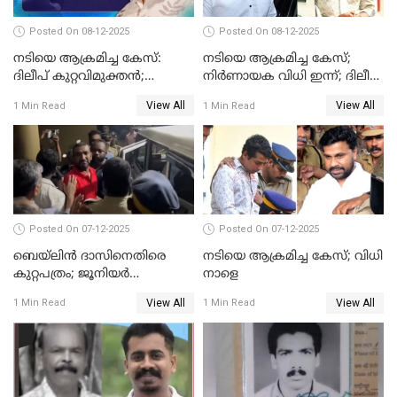
Posted On 08-12-2025
Posted On 08-12-2025
നടിയെ ആക്രമിച്ച കേസ്:
നടിയെ ആക്രമിച്ച കേസ്;
ദിലീപ് കുറ്റവിമുക്തന്‍;
നിർണായക വിധി ഇന്ന്; ദിലീപ്
പള്‍സര്‍ സുനി അടക്കം ആറു
അടക്കം 10 പ്രതികൾ
View All
View All
1 Min Read
1 Min Read
പ്രതികള്‍ കുറ്റക്കാര്‍;
ശിക്ഷവിധി 12 ന്
Posted On 07-12-2025
Posted On 07-12-2025
ബെയ്‌ലിന്‍ ദാസിനെതിരെ
നടിയെ ആക്രമിച്ച കേസ്; വിധി
കുറ്റപത്രം; ജൂനിയർ
നാളെ
അഭിഭാഷക ശ്യാമിലിയെ
View All
View All
1 Min Read
1 Min Read
മർദിച്ച കേസ്