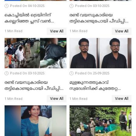
Posted On 04-10-2025
Posted On 03-10-2025
കൊച്ചിയില്‍ ട്രെയിനിന്
രണ്ട് വയസുകാരിയെ
കല്ലെറിഞ്ഞ പ്ലസ് വൺ
തട്ടികൊണ്ടുപോയി പീഡിപ്പിച്ച
വിദ്യാർഥികൾ പിടിയിൽ;
കേസ്; പ്രതിക്ക് 65 വർഷം
View All
View All
1 Min Read
1 Min Read
കല്ലേറിൽ അഗ്നിരക്ഷാസേന
തടവ്
ഉദ്യോഗസ്ഥന് പരിക്കേറ്റിരുന്നു
Posted On 03-10-2025
Posted On 25-09-2025
രണ്ട് വയസുകാരിയെ
മുളങ്കുന്നത്തുകാവ്
തട്ടികൊണ്ടുപോയി പീഡിപ്പിച്ച
സ്വദേശിനിക്ക് കുത്തേറ്റ
കേസ് ശിക്ഷവിധി ഇന്ന്
സംഭവം; പ്രതി മാര്‍ട്ടിന്‍
View All
View All
1 Min Read
1 Min Read
ജോസഫ് പിടിയില്‍