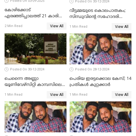
Posted On 03-09-2025
Posted On 30-12-2024
കോഴിക്കോട്
വീട്ടമ്മയുടെ കൊലപാതകം;
എരഞ്ഞിപ്പാലത്ത് 21 കാരി
സിന്ധുവിന്റെ സഹോദരി
ജീവനൊടുക്കിയ സംഭവം:
ഭർത്താവ് പിടിയില്‍
View All
2 Min Read
View All
1 Min Read
കൂടുതൽ അന്വേഷണത്തിന്
പൊലീസ്
Posted On 30-12-2024
Posted On 28-12-2024
ചെന്നൈ അണ്ണാ
പെരിയ ഇരട്ടക്കൊല കേസ്; 14
യൂണിവേഴ്‌സിറ്റി കാമ്പസിലെ
പ്രതികള്‍ കുറ്റക്കാര്‍
ബലാത്സംഗം; ദേശീയ വനിതാ
View All
View All
1 Min Read
1 Min Read
കമ്മീഷന്‍ ഇന്ന്
യൂണിവേഴ്‌സിറ്റിയിലെത്തും