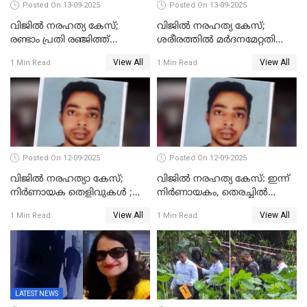
Posted On 13-09-2025
Posted On 13-09-2025
വിജിൽ നരഹത്യ കേസ്;
വിജില്‍ നരഹത്യ കേസ്;
രണ്ടാം പ്രതി രഞ്ജിത്ത്
ശരീരത്തില്‍ മര്‍ദനമേറ്റതിന്റെ
പിടിയിൽ
പാടുകളില്ല,പോസ്റ്റുമോര്‍ട്ടം
View All
View All
1 Min Read
1 Min Read
റിപ്പോർട്ട് പുറത്ത്
Posted On 12-09-2025
Posted On 12-09-2025
വിജിൽ നരഹത്യാ കേസ്;
വിജിൽ നരഹത്യ കേസ്: ഇന്ന്
നിർണായക തെളിവുകൾ ;
നിർണായകം, തെരച്ചിൽ
അസ്ഥിക്ക് പുറമേ പല്ലും,
പുനരാരംഭിച്ചു
View All
View All
1 Min Read
1 Min Read
താടിയെല്ലും ലഭിച്ചു
LATEST NEWS