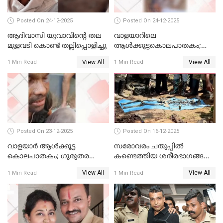
Posted On 24-12-2025
Posted On 24-12-2025
ആദിവാസി യുവാവിന്റെ തല
വാളയാറിലെ
മുളവടി കൊണ്ട് തല്ലിപ്പൊളിച്ചു
ആൾക്കൂട്ടകൊലപാതകം;
പ്രതികളെ കസ്റ്റഡിയില്‍
View All
View All
1 Min Read
1 Min Read
വാങ്ങും
Posted On 23-12-2025
Posted On 16-12-2025
വാളയാർ ആൾക്കൂട്ട
സരോവരം ചതുപ്പിൽ
കൊലപാതകം; ഗുരുതര
കണ്ടെത്തിയ ശരീരഭാഗങ്ങൾ
വകുപ്പുകൾ ചുമത്തി അറസ്റ്റ്
വിജിലിൻ്റേത് തന്നെയെന്ന്
View All
View All
1 Min Read
1 Min Read
ഡി.എൻ.എ പരിശോധനയിൽ
സ്ഥിരീകരണം