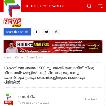
SAT AUG 8, 2026 10:24 PM IST
Share this Article
Home
Crime
Crime Story
13കാരിയെ അമ്മ 1500 രൂപയ്ക്ക് യുവാവിന് വിറ്റു;
വിവിധയിടങ്ങളിൽ വച്ച് പീഡനം; യുവാവും
പെൺസുഹൃത്തും പെൺകുട്ടിയുടെ മാതാവും
പിടിയിൽ
വെബ് ടീം
1 Min Read
Posted On 07-07-2023