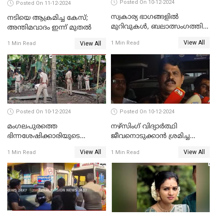
Posted On 10-12-2024
Posted On 11-12-2024
സ്വകാര്യ ഭാഗങ്ങളിൽ
നടിയെ ആക്രമിച്ച കേസ്;
മുറിവുകൾ, ബലാത്സംഗത്തിന്
അന്തിമവാദം ഇന്ന് മുതല്‍
ഇരയായെന്ന് പോത്തന്‍ കോട്
View All
1 Min Read
View All
1 Min Read
കൊലപാതകത്തില്‍
പോസ്റ്റ്‌മോർട്ടം റിപ്പോർട്ട്
Posted On 10-12-2024
Posted On 10-12-2024
മംഗലപുരത്തെ
നഴ്‌സിംഗ് വിദ്യാർത്ഥി
ഭിന്നശേഷിക്കാരിയുടെ
ജീവനൊടുക്കാന്‍ ശ്രമിച്ച
കൊലപാതകം; പ്രതിയെന്ന്
സംഭവം;ഹോസ്റ്റൽ വാർഡനെ
View All
View All
1 Min Read
1 Min Read
സംശയിക്കുന്നയാള്‍
മാറ്റിയതായി മൻസൂർ
കസ്റ്റഡിയില്‍
ആശുപത്രി എം.ഡി ഷംസുദ്ദീൻ