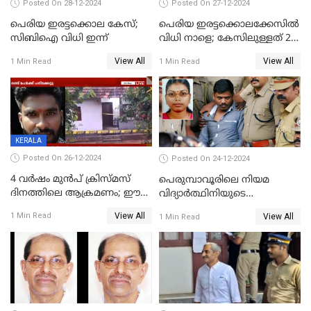
Posted On 28-12-2024
Posted On 27-12-2024
പെരിയ ഇരട്ടക്കൊല കേസ്;
പെരിയ ഇരട്ടക്കൊലക്കേസില്‍
സിബിഐ വിധി ഇന്ന്
വിധി നാളെ; കേസിലുള്ളത് 24
പ്രതികള്‍
View All
View All
1 Min Read
1 Min Read
KERALA
Posted On 26-12-2024
Posted On 24-12-2024
4 വർഷം മുൻപ് ക്രിസ്മസ്
പെരുമ്പാവൂരിലെ നിയമ
ദിനത്തിലെ ആക്രമണം; ഈ
വിദ്യാര്‍ത്ഥിനിയുടെ
ക്രിസ്മസിന് പകരം
കൊലപാതകം ; പ്രതി
View All
1 Min Read
View All
1 Min Read
ചോദിക്കാനെത്തി, 2 പേർ
അമീറുള്‍ ഇസ്ലാമിന്റെ
കുത്തേറ്റു മരിച്ചു
മനോനിലയില്‍ കുഴപ്പമില്ലെന്ന്
റിപ്പോര്‍ട്ട്