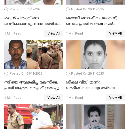
Posted On 01-12-2025
Posted On 29-11-2025
മകൻ പിതാവിനെ
ഒതായി മനാഫ് വധക്കേസ്;
വെട്ടിക്കൊന്നു; സാമ്പത്തിക
ഒന്നാം പ്രതി മാലങ്ങാടൻ
തർക്കം
ഷഫീഖിന് ജീവപര്യന്തം തടവ്,
View All
View All
1 Min Read
1 Min Read
ഒരു ലക്ഷം രൂപ പിഴ
Posted On 29-11-2025
Posted On 29-11-2025
നടിയെ ആക്രമിച്ച കേസിലെ
ശിക്ഷ വിധി ഇന്ന്;
പ്രതി ആത്മഹത്യക്ക് ശ്രമിച്ചു
ഗർഭിണിയായ യുവതിയെ
കൊന്നു കായലിൽ തള്ളിയ
View All
View All
1 Min Read
1 Min Read
കേസ്