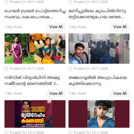
Posted On 25-11-2024
Posted On 25-11-2024
ഹെയര്‍ ഡ്രയര്‍ പൊട്ടിത്തെറിച്ച
മണിപ്പുരിലെ ക്യാംപില്‍നിന്നു
സംഭവം; കൊലപാതക
തട്ടിക്കൊണ്ടുപോയ രണ്ടര
ശ്രമത്തില്‍ പ്രതിയെ അറസ്റ്റ്
വയസ്സുകാരന്‍ ക്രൂരമായ
View All
View All
1 Min Read
1 Min Read
ചെയ്തു
പീഡനത്തിനിരയായി
Posted On 22-11-2024
Posted On 20-11-2024
നഴ്സിങ് വിദ്യാര്‍ഥിനി അമ്മു
തഞ്ചാവൂരില്‍ അധ്യാപികയെ
സജീവന്റെ മരണത്തില്‍ 3
കുത്തിക്കൊന്നു
സഹപാഠികളുടെയും അറസ്റ്റ്
View All
View All
1 Min Read
1 Min Read
രേഖപ്പെടുത്തി
Posted On 19-11-2024
Posted On 19-11-2024