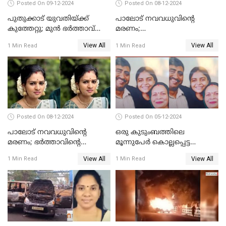
Posted On 09-12-2024
Posted On 08-12-2024
പുതുക്കാട് യുവതിയ്ക്ക്
പാലോട് നവവധുവിന്റെ
കുത്തേറ്റു; മുൻ ഭർത്താവ്
മരണം;
പൊലീസിൽ കീഴടങ്ങി
ജീവനൊടുക്കിയതാണെന്ന്‌
View All
View All
1 Min Read
1 Min Read
സ്ഥിരീകരിച്ച് പൊലീസ്
Posted On 08-12-2024
Posted On 05-12-2024
പാലോട് നവവധുവിന്റെ
ഒരു കുടുംബത്തിലെ
മരണം; ഭര്‍ത്താവിന്റെ
മൂന്നുപേര്‍ കൊല്ലപ്പെട്ട
സുഹൃത്ത് കസ്റ്റഡിയിൽ
സംഭവം; മകന്‍ പിടിയില്‍
View All
View All
1 Min Read
1 Min Read