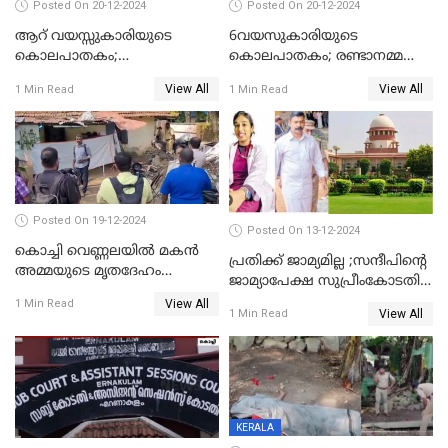
Posted On 20-12-2024
Posted On 20-12-2024
ആറ് വയസ്സുകാരിയുടെ
6വയസുകാരിയുടെ
കൊലപാതകം;
കൊലപാതകം; രണ്ടാനമ്മയെ
ദുർമന്ത്രവാദവുമായി
കോടതിയില്‍ ഹാജരാക്കും
View All
View All
1 Min Read
1 Min Read
ബന്ധമില്ലെന്ന് സ്ഥിരീകരണം
Posted On 19-12-2024
Posted On 13-12-2024
കൊച്ചി വെണ്ണലയില്‍ മകന്‍
പ്രതിക്ക് ജാമ്യമില്ല ;സന്ദീപിന്റെ
അമ്മയുടെ മൃതദേഹം
ജാമ്യാപേക്ഷ സുപ്രീംകോടതി
രഹസ്യമായി കുഴിച്ചുമൂടി
തള്ളി
View All
1 Min Read
View All
1 Min Read
KERALA