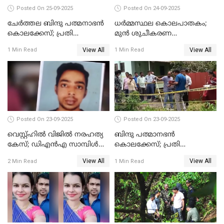
Posted On 25-09-2025
Posted On 24-09-2025
ചേർത്തല ബിന്ദു പത്മനാഭൻ
ധർമ്മസ്ഥല കൊലപാതകം;
കൊലക്കേസ്; പ്രതി
മുൻ ശുചീകരണ
സെബാസ്റ്റ്യന്‍ കുറ്റം സമ്മതിച്ചു
തൊഴിലാളിയുടെ മൊഴി
View All
View All
1 Min Read
1 Min Read
രേഖപ്പെടുത്തും
Posted On 23-09-2025
Posted On 23-09-2025
വെസ്റ്റ്ഹിൽ വിജിൽ നരഹത്യ
ബിന്ദു പത്മാനഭന്‍
കേസ്; ഡിഎൻഎ സാമ്പിൾ
കൊലക്കേസ്; പ്രതി
പരിശോധനയ്ക്ക് അയക്കും
സെബാസ്റ്റ്യന്റെ അറസ്റ്റ്
View All
View All
2 Min Read
1 Min Read
രേഖപ്പെടുത്തി