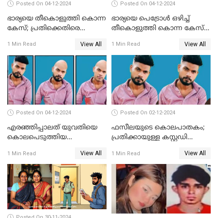
Posted On 04-12-2024
Posted On 04-12-2024
ഭാര്യയെ തീകൊളുത്തി കൊന്ന
ഭാര്യയെ പെട്രോള്‍ ഒഴിച്ച്
കേസ്; പ്രതിക്കെതിരെ
തീകൊളുത്തി കൊന്ന കേസ്‌;
കൊലപാതക കുറ്റവും
ഭര്‍ത്താവിന്റെ അറസ്റ്റ്
View All
View All
1 Min Read
1 Min Read
വധശ്രമ കുറ്റവും ചുമത്തി
രേഖപ്പെടുത്തി
Posted On 04-12-2024
Posted On 02-12-2024
എരഞ്ഞിപ്പാലത് യുവതിയെ
ഫസീലയുടെ കൊലപാതകം;
കൊലപെടുത്തിയ
പ്രതിക്കായുള്ള കസ്റ്റഡി
സംഭവത്തിൽ പ്രതിക്കായുള്ള
അപേക്ഷ ഇന്ന് നൽകും
View All
View All
1 Min Read
1 Min Read
കസ്റ്റഡി അപേക്ഷ ഇന്ന്
Posted On 30-11-2024