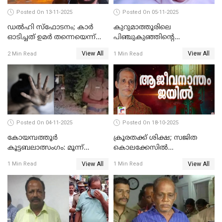
Posted On 13-11-2025
Posted On 05-11-2025
ഡല്‍ഹി സ്‌ഫോടനം; കാര്‍
കുറുമാത്തൂരിലെ
ഓടിച്ചത് ഉമര്‍ തന്നെയെന്ന്
പിഞ്ചുകുഞ്ഞിന്റെ
സ്ഥിരീകരിച്ച് DNA
കൊലപാതകം; അമ്മ
View All
View All
2 Min Read
1 Min Read
പരിശോധനാഫലം
അറസ്റ്റില്‍
Posted On 04-11-2025
Posted On 18-10-2025
കോയമ്പത്തൂർ
ക്രൂരതക്ക് ശിക്ഷ; സജിത
കൂട്ടബലാത്സംഗം: മൂന്ന്
കൊലക്കേസില്‍
പ്രതികൾ അറസ്റ്റിൽ
ചെന്താമരയ്ക്ക്
View All
View All
1 Min Read
1 Min Read
ഇരട്ടജീവപര്യന്തം