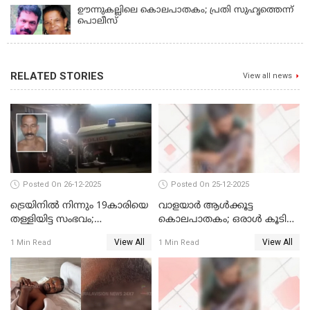
ഊന്നുകല്ലിലെ കൊലപാതകം; പ്രതി സുഹൃത്തെന്ന്
പൊലീസ്
RELATED STORIES
View all news
Posted On 26-12-2025
Posted On 25-12-2025
ട്രെയിനില്‍ നിന്നും 19കാരിയെ
വാളയാര്‍ ആള്‍ക്കൂട്ട
തള്ളിയിട്ട സംഭവം;
കൊലപാതകം; ഒരാള്‍ കൂടി
കൊച്ചിയിലെ
അറസ്റ്റില്‍
View All
View All
1 Min Read
1 Min Read
ആശുപത്രിയിലേക്ക് മാറ്റി