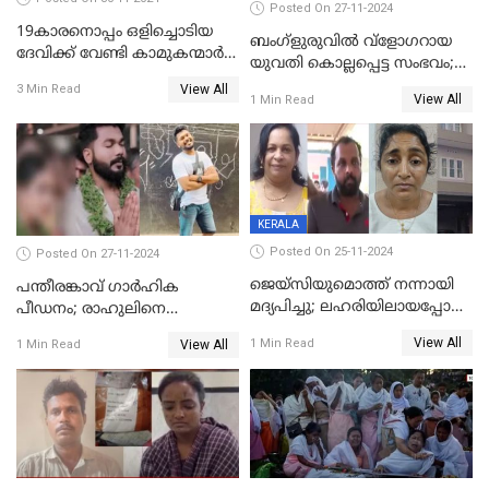
Posted On 27-11-2024
19കാരനൊപ്പം ഒളിച്ചൊടിയ
ബംഗ്‌ളുരുവില്‍ വ്‌ളോഗറായ
ദേവിക്ക് വേണ്ടി കാമുകന്മാർ
യുവതി കൊല്ലപ്പെട്ട സംഭവം;
പൊലീസ് സ്റ്റേഷനിൽ; പിന്നീട്
പൊലീസ് അന്വേഷണം
View All
3 Min Read
സംഭവിച്ചത്
View All
1 Min Read
ഊര്‍ജിതമാക്കി
KERALA
Posted On 25-11-2024
Posted On 27-11-2024
ജെയ്‌സിയുമൊത്ത് നന്നായി
പന്തീരങ്കാവ് ഗാർഹിക
മദ്യപിച്ചു; ലഹരിയിലായപ്പോൾ
പീഡനം; രാഹുലിനെ
ഡംബൽ എടുത്ത് തലയ്ക്ക്
കസ്റ്റഡിയിൽ ആവശ്യപ്പെട്ട്
View All
1 Min Read
View All
1 Min Read
പലവട്ടം അടിച്ചു;
പൊലീസ് കോടതിയിൽ
നിലവിളിച്ചപ്പോൾ മുഖത്ത്
അപേക്ഷ നൽകും
തലയിണ വച്ചമർത്തി;
അരുംകൊലയിൽ യുവാവും
യുവതിയും പിടിയിൽ