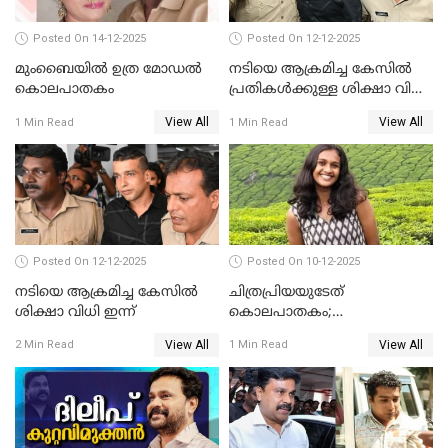
Posted On 14-12-2025
Posted On 12-12-2025
മുംബൈയില്‍ ഉത്ര മോഡല്‍
നടിയെ ആക്രമിച്ച കേസില്‍
കൊലപാതകം
പ്രതികള്‍ക്കുള്ള ശിക്ഷാ വിധി
3.30 ന്
View All
View All
1 Min Read
1 Min Read
Posted On 12-12-2025
Posted On 10-12-2025
നടിയെ ആക്രമിച്ച കേസിൽ
ചിത്രപ്രിയയുടേത്
ശിക്ഷാ വിധി ഇന്ന്
കൊലപാതകം;
ആണ്‍സുഹൃത്ത് കുറ്റം
View All
View All
2 Min Read
1 Min Read
സമ്മതിച്ചെന്ന് പൊലീസ്