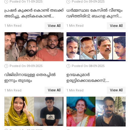
Posted On 11-09-2025
Posted On 09-09-2025
പ്രഷർ കുക്കർ കൊണ്ട് തലക്ക്
ധർമ്മസ്ഥല കേസിൽ വീണ്ടും
അടിച്ചു, കത്രികകൊണ്ട്
വഴിത്തിരിവ്; ബംഗള കുന്നിൽ
കഴുത്തറുത്ത് യുവതിയെ
മൃതദേഹ അവശിഷ്ടങ്ങൾ
View All
View All
1 Min Read
1 Min Read
കൊലപ്പെടുത്തി; 5 പവൻ
കണ്ടെത്തി
സ്വർണ്ണവും ഒരു ലക്ഷം
രൂപയും കാണാതായി
Posted On 09-09-2025
Posted On 08-09-2025
വിജിലിനായുള്ള തെരച്ചിൽ
ഉദയകുമാര്‍
ഇന്നും തുടരും
ഉരുട്ടിക്കൊലക്കേസ്;
വിധിക്കെതിരെ കുടുംബം
View All
View All
1 Min Read
1 Min Read
സുപ്രീംകോടതിയിലേക്ക്