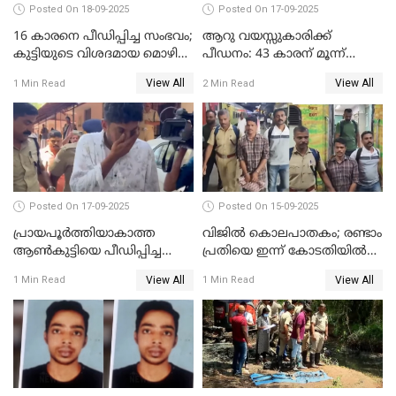
Posted On 18-09-2025
Posted On 17-09-2025
16 കാരനെ പീഡിപ്പിച്ച സംഭവം;
ആറു വയസ്സുകാരിക്ക്
കുട്ടിയുടെ വിശദമായ മൊഴി
പീഡനം: 43 കാരന് മൂന്ന്
രേഖപ്പെടുത്തും
ജീവപര്യന്തവും 3 ലക്ഷം രൂപ
View All
View All
1 Min Read
2 Min Read
പിഴയും ശിക്ഷ
Posted On 17-09-2025
Posted On 15-09-2025
പ്രായപൂർത്തിയാകാത്ത
വിജിൽ കൊലപാതകം; രണ്ടാം
ആൺകുട്ടിയെ പീഡിപ്പിച്ച
പ്രതിയെ ഇന്ന് കോടതിയിൽ
സംഭവം; ഒരാൾ കൂടി
ഹാജരാക്കും
View All
View All
1 Min Read
1 Min Read
അറസ്റ്റിൽ