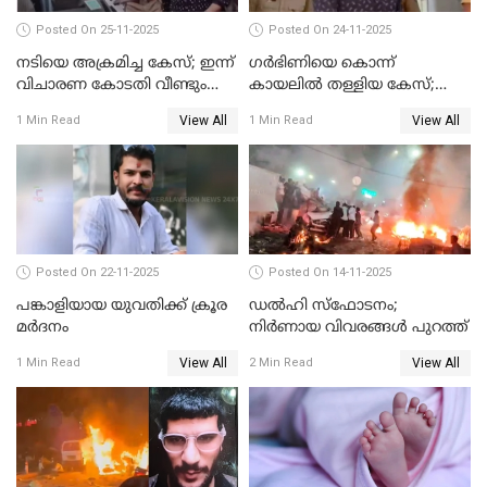
Posted On 25-11-2025
Posted On 24-11-2025
നടിയെ അക്രമിച്ച കേസ്; ഇന്ന്
ഗര്‍ഭിണിയെ കൊന്ന്
വിചാരണ കോടതി വീണ്ടും
കായലില്‍ തള്ളിയ കേസ്;
പരിഗണിക്കും
പ്രതിക്ക് വധശിക്ഷ
View All
View All
1 Min Read
1 Min Read
Posted On 22-11-2025
Posted On 14-11-2025
പങ്കാളിയായ യുവതിക്ക് ക്രൂര
ഡല്‍ഹി സ്‌ഫോടനം;
മര്‍ദനം
നിര്‍ണായ വിവരങ്ങള്‍ പുറത്ത്
View All
View All
1 Min Read
2 Min Read