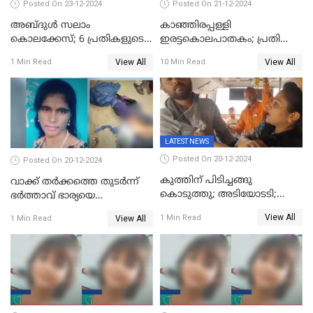
Posted On 23-12-2024
Posted On 21-12-2024
അബ്ദുള്‍ സലാം
കാഞ്ഞിരപ്പള്ളി
കൊലക്കേസ്‌; 6 പ്രതികളുടെ
ഇരട്ടകൊലപാതകം; പ്രതി
ശിക്ഷാവിധി ഇന്ന്‌
ജോർജ് കുര്യന് ഇരട്ട
View All
View All
1 Min Read
10 Min Read
ജീവപര്യന്തം
LATEST NEWS
Posted On 20-12-2024
Posted On 20-12-2024
കുത്തിന് പിടിച്ചങ്ങു
വാക്ക് തര്‍ക്കത്തെ തുടര്‍ന്ന്
കൊടുത്തു; അടിയോടടി;
ഭര്‍ത്താവ് ഭാര്യയെ
നിന്നങ്ങു മേടിച്ചു; ബസില്‍
വെട്ടിക്കൊന്നു
View All
1 Min Read
View All
1 Min Read
ശല്യം ചെയ്തയാളെ 26 തവണ
മുഖത്തടിച്ച് അധ്യാപിക