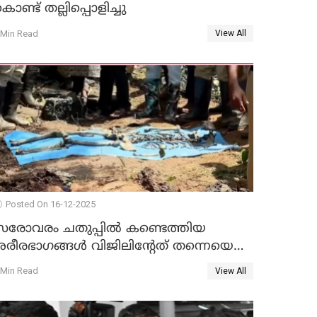
ൊണ്ട് തല്ലിപ്പൊളിച്ചു
 Min Read
View All
Posted On 16-12-2025
സരോവരം ചതുപ്പിൽ കണ്ടെത്തിയ
ശരീരഭാഗങ്ങൾ വിജിലിൻ്റേത് തന്നെയെന്ന്
ഡി.എൻ.എ പരിശോധനയിൽ
 Min Read
View All
സ്ഥിരീകരണം