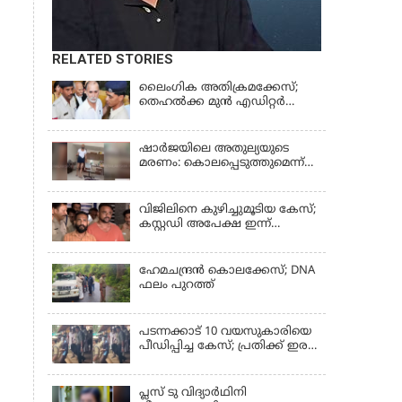
RELATED STORIES
ലൈംഗിക അതിക്രമക്കേസ്;
തെഹല്‍ക്ക മുന്‍ എഡിറ്റര്‍
തരുൺ തേജ്പാലിന് തിരിച്ചടി
ഷാർജയിലെ അതുല്യയുടെ
മരണം: കൊലപ്പെടുത്തുമെന്ന്
സതീഷ് പറയുന്ന ഞെട്ടിക്കുന്ന
ദൃശ്യങ്ങൾ പുറത്ത്
വിജിലിനെ കുഴിച്ചുമൂടിയ കേസ്;
കസ്റ്റഡി അപേക്ഷ ഇന്ന്
പരിഗണിക്കും
ഹേമചന്ദ്രൻ കൊലക്കേസ്; DNA
ഫലം പുറത്ത്
പടന്നക്കാട് 10 വയസുകാരിയെ
പീഡിപ്പിച്ച കേസ്; പ്രതിക്ക് ഇരട്ട
ജീവപര്യന്തവും മരണം വരെ
തടവും ശിക്ഷ
പ്ലസ് ടു വിദ്യാര്‍ഥിനി