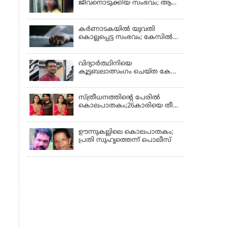
ജീവനൊടുക്കിയ സംഭവം; ആണ്‍
സുഹൃത്ത് പിടിയില്‍
കര്‍ണാടകയില്‍ യുവതി
കൊല്ലപ്പെട്ട സംഭവം; കേസില്‍
സുഹൃത്ത് സിദ്ധരാജു
കസ്റ്റഡിയില്‍
വിദ്യാർത്ഥിനിയെ
കൂട്ടബലാത്സംഗം ചെയ്ത കേസ്;
കുറ്റപത്രം സമര്‍പ്പിച്ചു
സ്ത്രീധനത്തിന്റെ പേരില്‍
കൊലപാതകം;26കാരിയെ തീ
കൊളുത്തി കൊലപ്പെടുത്തി
ഊന്നുകല്ലിലെ കൊലപാതകം;
പ്രതി സുഹൃത്തെന്ന് പൊലീസ്