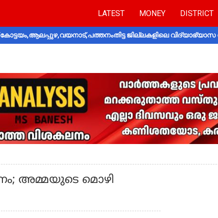
LATEST
MONEY
DISTRICT
ോട്ടയം,ആലപ്പുഴ,വയനാട്,പത്തനംതിട്ട ജില്ലകളിലെ വിദ്യാഭ്യാസ 
ം; അമ്മയുടെ മൊഴി