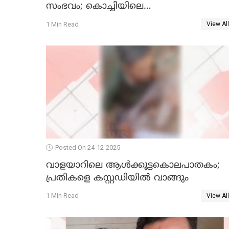
സംഭവം; കൊച്ചിയിലെ
ആശുപത്രിയിലേക്ക് മാറ്റി
1 Min Read
View All
Posted On 24-12-2025
വാളയാറിലെ ആൾക്കൂട്ടകൊലപാതകം;
പ്രതികളെ കസ്റ്റഡിയില്‍ വാങ്ങും
1 Min Read
View All