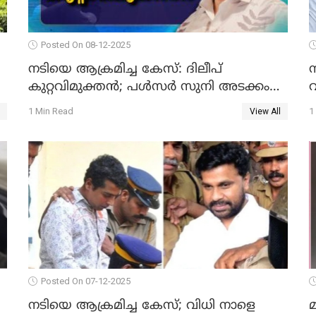
Posted On 08-12-2025
നടിയെ ആക്രമിച്ച കേസ്: ദിലീപ്
കുറ്റവിമുക്തന്‍; പള്‍സര്‍ സുനി അടക്കം
വ
ആറു പ്രതികള്‍ കുറ്റക്കാര്‍; ശിക്ഷവിധി 12
1 Min Read
1
View All
ന്
Posted On 07-12-2025
നടിയെ ആക്രമിച്ച കേസ്; വിധി നാളെ
മ