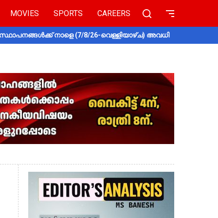
MOVIES
SPORTS
CAREERS
സ്ഥാപനങ്ങൾക്ക് നാളെ (7/8/26-വെള്ളിയാഴ്ച) അവധി
തൃശൂരിൽ