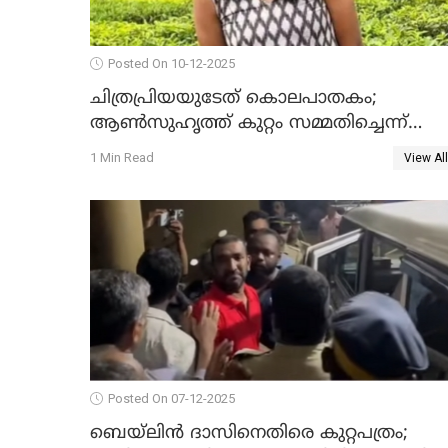
Posted On 10-12-2025
ചിത്രപ്രിയയുടേത് കൊലപാതകം;
ആണ്‍സുഹൃത്ത് കുറ്റം സമ്മതിച്ചെന്ന്
പൊലീസ്
1 Min Read
View All
Posted On 07-12-2025
ബെയ്‌ലിന്‍ ദാസിനെതിരെ കുറ്റപത്രം;