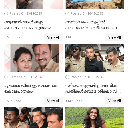
Posted On 23-12-2025
Posted On 16-12-2025
വാളയാർ ആൾക്കൂട്ട
സരോവരം ചതുപ്പിൽ
കൊലപാതകം; ഗുരുതര
കണ്ടെത്തിയ ശരീരഭാഗങ്ങൾ
വകുപ്പുകൾ ചുമത്തി അറസ്റ്റ്
വിജിലിൻ്റേത് തന്നെയെന്ന്
View All
View All
1 Min Read
1 Min Read
ഡി.എൻ.എ പരിശോധനയിൽ
സ്ഥിരീകരണം
Posted On 14-12-2025
Posted On 12-12-2025
മുംബൈയില്‍ ഉത്ര മോഡല്‍
നടിയെ ആക്രമിച്ച കേസില്‍
കൊലപാതകം
പ്രതികള്‍ക്കുള്ള ശിക്ഷാ വിധി
3.30 ന്
View All
View All
1 Min Read
1 Min Read