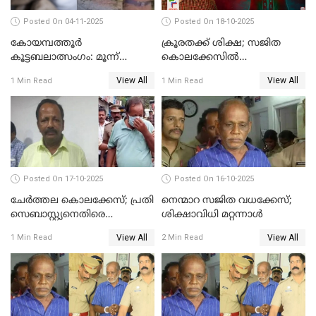
Posted On 04-11-2025
Posted On 18-10-2025
കോയമ്പത്തൂർ
ക്രൂരതക്ക് ശിക്ഷ; സജിത
കൂട്ടബലാത്സംഗം: മൂന്ന്
കൊലക്കേസില്‍
പ്രതികൾ അറസ്റ്റിൽ
ചെന്താമരയ്ക്ക്
View All
View All
1 Min Read
1 Min Read
ഇരട്ടജീവപര്യന്തം
Posted On 17-10-2025
Posted On 16-10-2025
ചേര്‍ത്തല കൊലക്കേസ്; പ്രതി
നെന്മാറ സജിത വധക്കേസ്;
സെബാസ്റ്റ്യനെതിരെ
ശിക്ഷാവിധി മറ്റന്നാള്‍
കൊലക്കുറ്റം ചുമത്തി
View All
View All
1 Min Read
2 Min Read