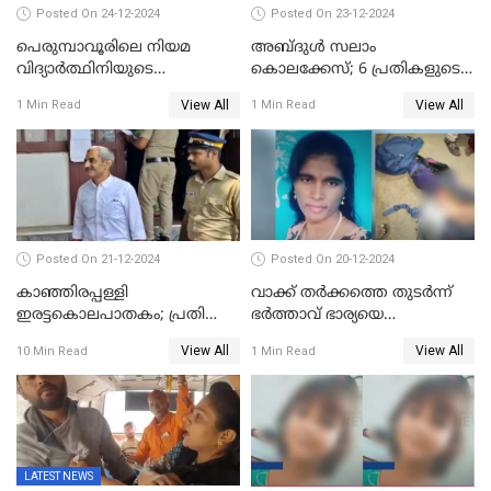
Posted On 24-12-2024
Posted On 23-12-2024
പെരുമ്പാവൂരിലെ നിയമ
അബ്ദുള്‍ സലാം
വിദ്യാര്‍ത്ഥിനിയുടെ
കൊലക്കേസ്‌; 6 പ്രതികളുടെ
കൊലപാതകം ; പ്രതി
ശിക്ഷാവിധി ഇന്ന്‌
View All
View All
1 Min Read
1 Min Read
അമീറുള്‍ ഇസ്ലാമിന്റെ
മനോനിലയില്‍ കുഴപ്പമില്ലെന്ന്
റിപ്പോര്‍ട്ട്
Posted On 21-12-2024
Posted On 20-12-2024
കാഞ്ഞിരപ്പള്ളി
വാക്ക് തര്‍ക്കത്തെ തുടര്‍ന്ന്
ഇരട്ടകൊലപാതകം; പ്രതി
ഭര്‍ത്താവ് ഭാര്യയെ
ജോർജ് കുര്യന് ഇരട്ട
വെട്ടിക്കൊന്നു
View All
View All
10 Min Read
1 Min Read
ജീവപര്യന്തം
LATEST NEWS