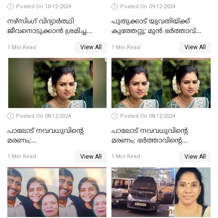
Posted On 10-12-2024
Posted On 09-12-2024
നഴ്‌സിംഗ് വിദ്യാർത്ഥി
പുതുക്കാട് യുവതിയ്ക്ക്
ജീവനൊടുക്കാന്‍ ശ്രമിച്ച
കുത്തേറ്റു; മുൻ ഭർത്താവ്
സംഭവം;ഹോസ്റ്റൽ വാർഡനെ
പൊലീസിൽ കീഴടങ്ങി
View All
View All
1 Min Read
1 Min Read
മാറ്റിയതായി മൻസൂർ
ആശുപത്രി എം.ഡി ഷംസുദ്ദീൻ
Posted On 08-12-2024
Posted On 08-12-2024
പാലോട് നവവധുവിന്റെ
പാലോട് നവവധുവിന്റെ
മരണം;
മരണം; ഭര്‍ത്താവിന്റെ
ജീവനൊടുക്കിയതാണെന്ന്‌
സുഹൃത്ത് കസ്റ്റഡിയിൽ
View All
View All
1 Min Read
1 Min Read
സ്ഥിരീകരിച്ച് പൊലീസ്