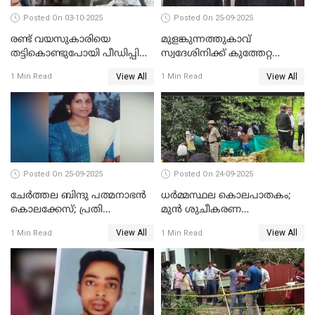
Posted On 03-10-2025
Posted On 25-09-2025
രണ്ട് വയസുകാരിയെ
മുളങ്കുന്നത്തുകാവ്
തട്ടികൊണ്ടുപോയി പീഡിപ്പിച്ച
സ്വദേശിനിക്ക് കുത്തേറ്റ
കേസ് ശിക്ഷവിധി ഇന്ന്
സംഭവം; പ്രതി മാര്‍ട്ടിന്‍
View All
View All
1 Min Read
1 Min Read
ജോസഫ് പിടിയില്‍
Posted On 25-09-2025
Posted On 24-09-2025
ചേർത്തല ബിന്ദു പത്മനാഭൻ
ധർമ്മസ്ഥല കൊലപാതകം;
കൊലക്കേസ്; പ്രതി
മുൻ ശുചീകരണ
സെബാസ്റ്റ്യന്‍ കുറ്റം സമ്മതിച്ചു
തൊഴിലാളിയുടെ മൊഴി
View All
View All
1 Min Read
1 Min Read
രേഖപ്പെടുത്തും