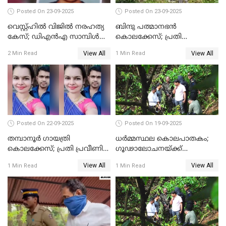
Posted On 23-09-2025
Posted On 23-09-2025
വെസ്റ്റ്ഹിൽ വിജിൽ നരഹത്യ
ബിന്ദു പത്മാനഭന്‍
കേസ്; ഡിഎൻഎ സാമ്പിൾ
കൊലക്കേസ്; പ്രതി
പരിശോധനയ്ക്ക് അയക്കും
സെബാസ്റ്റ്യന്റെ അറസ്റ്റ്
View All
View All
2 Min Read
1 Min Read
രേഖപ്പെടുത്തി
Posted On 22-09-2025
Posted On 19-09-2025
തമ്പാനൂര്‍ ഗായത്രി
ധർമ്മസ്ഥല കൊലപാതകം;
കൊലക്കേസ്; പ്രതി പ്രവീണിന്
ഗൂഢാലോചനയ്ക്ക്
ജീവപര്യന്തം കഠിനതടവും ഒരു
തെളിവുകൾ ഇല്ല
View All
View All
1 Min Read
1 Min Read
ലക്ഷം രൂപ പിഴയും