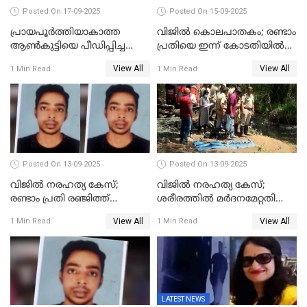
Posted On 17-09-2025
Posted On 15-09-2025
പ്രായപൂർത്തിയാകാത്ത
വിജിൽ കൊലപാതകം; രണ്ടാം
ആൺകുട്ടിയെ പീഡിപ്പിച്ച
പ്രതിയെ ഇന്ന് കോടതിയിൽ
സംഭവം; ഒരാൾ കൂടി
ഹാജരാക്കും
View All
View All
1 Min Read
1 Min Read
അറസ്റ്റിൽ
Posted On 13-09-2025
Posted On 13-09-2025
വിജിൽ നരഹത്യ കേസ്;
വിജില്‍ നരഹത്യ കേസ്;
രണ്ടാം പ്രതി രഞ്ജിത്ത്
ശരീരത്തില്‍ മര്‍ദനമേറ്റതിന്റെ
പിടിയിൽ
പാടുകളില്ല,പോസ്റ്റുമോര്‍ട്ടം
View All
View All
1 Min Read
1 Min Read
റിപ്പോർട്ട് പുറത്ത്
LATEST NEWS