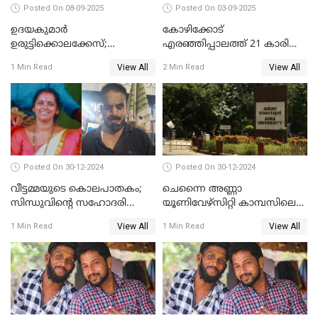
Posted On 08-09-2025
Posted On 03-09-2025
ഉദയകുമാര്‍
കോഴിക്കോട്
ഉരുട്ടിക്കൊലക്കേസ്;
എരഞ്ഞിപ്പാലത്ത് 21 കാരി
വിധിക്കെതിരെ കുടുംബം
ജീവനൊടുക്കിയ സംഭവം:
View All
View All
1 Min Read
2 Min Read
സുപ്രീംകോടതിയിലേക്ക്
കൂടുതൽ അന്വേഷണത്തിന്
പൊലീസ്
Posted On 30-12-2024
Posted On 30-12-2024
വീട്ടമ്മയുടെ കൊലപാതകം;
ചെന്നൈ അണ്ണാ
സിന്ധുവിന്റെ സഹോദരി
യൂണിവേഴ്‌സിറ്റി കാമ്പസിലെ
ഭർത്താവ് പിടിയില്‍
ബലാത്സംഗം; ദേശീയ വനിതാ
View All
View All
1 Min Read
1 Min Read
കമ്മീഷന്‍ ഇന്ന്
യൂണിവേഴ്‌സിറ്റിയിലെത്തും