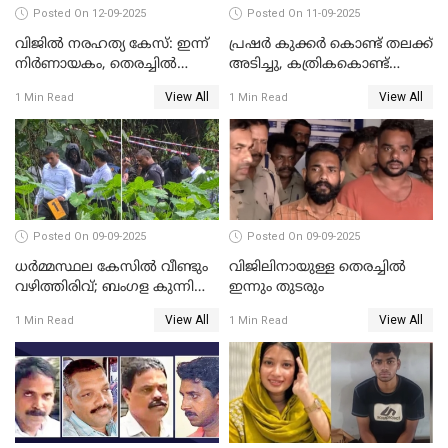
Posted On 12-09-2025
Posted On 11-09-2025
വിജിൽ നരഹത്യ കേസ്: ഇന്ന്
പ്രഷർ കുക്കർ കൊണ്ട് തലക്ക്
നിർണായകം, തെരച്ചിൽ
അടിച്ചു, കത്രികകൊണ്ട്
പുനരാരംഭിച്ചു
കഴുത്തറുത്ത് യുവതിയെ
View All
View All
1 Min Read
1 Min Read
കൊലപ്പെടുത്തി; 5 പവൻ
സ്വർണ്ണവും ഒരു ലക്ഷം
രൂപയും കാണാതായി
Posted On 09-09-2025
Posted On 09-09-2025
ധർമ്മസ്ഥല കേസിൽ വീണ്ടും
വിജിലിനായുള്ള തെരച്ചിൽ
വഴിത്തിരിവ്; ബംഗള കുന്നിൽ
ഇന്നും തുടരും
മൃതദേഹ അവശിഷ്ടങ്ങൾ
View All
View All
1 Min Read
1 Min Read
കണ്ടെത്തി