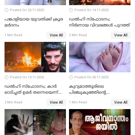
Posted On 22-11-2025
Posted On 14-11-2025
പങ്കാളിയായ യുവതിക്ക് ക്രൂര
ഡല്‍ഹി സ്‌ഫോടനം;
മര്‍ദനം
നിര്‍ണായ വിവരങ്ങള്‍ പുറത്ത്
View All
View All
1 Min Read
2 Min Read
Posted On 13-11-2025
Posted On 05-11-2025
ഡല്‍ഹി സ്‌ഫോടനം; കാര്‍
കുറുമാത്തൂരിലെ
ഓടിച്ചത് ഉമര്‍ തന്നെയെന്ന്
പിഞ്ചുകുഞ്ഞിന്റെ
സ്ഥിരീകരിച്ച് DNA
കൊലപാതകം; അമ്മ
View All
View All
2 Min Read
1 Min Read
പരിശോധനാഫലം
അറസ്റ്റില്‍