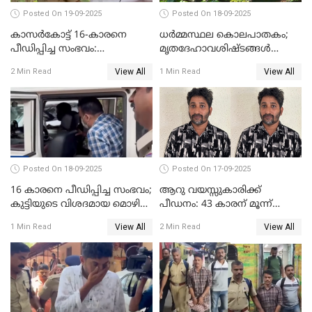
Posted On 19-09-2025
Posted On 18-09-2025
കാസർകോട്ട് 16-കാരനെ
ധർമ്മസ്ഥല കൊലപാതകം;
പീഡിപ്പിച്ച സംഭവം:
മൃതദേഹാവശിഷ്ടങ്ങൾ
ലക്ഷങ്ങളുടെ സാമ്പത്തിക
കണ്ടെത്താൻ SIT
View All
View All
2 Min Read
1 Min Read
ഇടപാടുകൾ നടന്നതായി
പൊലീസ്
Posted On 18-09-2025
Posted On 17-09-2025
16 കാരനെ പീഡിപ്പിച്ച സംഭവം;
ആറു വയസ്സുകാരിക്ക്
കുട്ടിയുടെ വിശദമായ മൊഴി
പീഡനം: 43 കാരന് മൂന്ന്
രേഖപ്പെടുത്തും
ജീവപര്യന്തവും 3 ലക്ഷം രൂപ
View All
View All
1 Min Read
2 Min Read
പിഴയും ശിക്ഷ