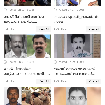
Posted On 07-12-2025
Posted On 07-12-2025
ബെയ്‌ലിന്‍ ദാസിനെതിരെ
നടിയെ ആക്രമിച്ച കേസ്; വിധി
കുറ്റപത്രം; ജൂനിയർ
നാളെ
അഭിഭാഷക ശ്യാമിലിയെ
View All
View All
1 Min Read
1 Min Read
മർദിച്ച കേസ്
Posted On 01-12-2025
Posted On 29-11-2025
മകൻ പിതാവിനെ
ഒതായി മനാഫ് വധക്കേസ്;
വെട്ടിക്കൊന്നു; സാമ്പത്തിക
ഒന്നാം പ്രതി മാലങ്ങാടൻ
തർക്കം
ഷഫീഖിന് ജീവപര്യന്തം തടവ്,
View All
View All
1 Min Read
1 Min Read
ഒരു ലക്ഷം രൂപ പിഴ