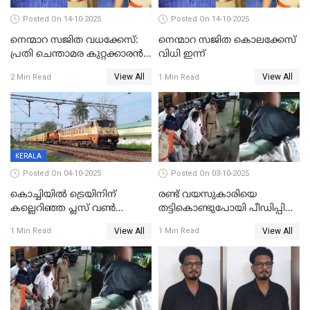
Posted On 14-10-2025
Posted On 14-10-2025
നെന്മാറ സജിത വധക്കേസ്:
നെന്മാറ സജിത കൊലക്കേസ്
പ്രതി ചെന്താമര കുറ്റക്കാരൻ,
വിധി ഇന്ന്
ശിക്ഷ 16ന്; ജാമ്യത്തിലിറങ്ങി
View All
View All
2 Min Read
1 Min Read
നടത്തിയത്
ഇരട്ടക്കൊലപാതകം
KERALA
Posted On 04-10-2025
Posted On 03-10-2025
കൊച്ചിയില്‍ ട്രെയിനിന്
രണ്ട് വയസുകാരിയെ
കല്ലെറിഞ്ഞ പ്ലസ് വൺ
തട്ടികൊണ്ടുപോയി പീഡിപ്പിച്ച
വിദ്യാർഥികൾ പിടിയിൽ;
കേസ്; പ്രതിക്ക് 65 വർഷം
View All
View All
1 Min Read
1 Min Read
കല്ലേറിൽ അഗ്നിരക്ഷാസേന
തടവ്
ഉദ്യോഗസ്ഥന് പരിക്കേറ്റിരുന്നു