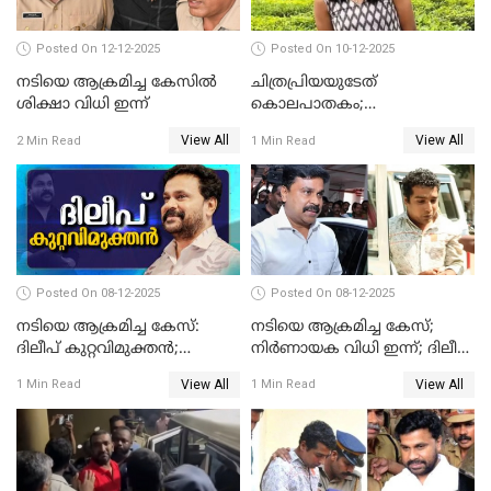
Posted On 12-12-2025
Posted On 10-12-2025
നടിയെ ആക്രമിച്ച കേസിൽ
ചിത്രപ്രിയയുടേത്
ശിക്ഷാ വിധി ഇന്ന്
കൊലപാതകം;
ആണ്‍സുഹൃത്ത് കുറ്റം
View All
View All
2 Min Read
1 Min Read
സമ്മതിച്ചെന്ന് പൊലീസ്
Posted On 08-12-2025
Posted On 08-12-2025
നടിയെ ആക്രമിച്ച കേസ്:
നടിയെ ആക്രമിച്ച കേസ്;
ദിലീപ് കുറ്റവിമുക്തന്‍;
നിർണായക വിധി ഇന്ന്; ദിലീപ്
പള്‍സര്‍ സുനി അടക്കം ആറു
അടക്കം 10 പ്രതികൾ
View All
View All
1 Min Read
1 Min Read
പ്രതികള്‍ കുറ്റക്കാര്‍;
ശിക്ഷവിധി 12 ന്