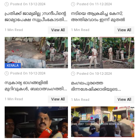
Posted On 13-12-2024
Posted On 11-12-2024
പ്രതിക്ക് ജാമ്യമില്ല ;സന്ദീപിന്റെ
നടിയെ ആക്രമിച്ച കേസ്;
ജാമ്യാപേക്ഷ സുപ്രീംകോടതി
അന്തിമവാദം ഇന്ന് മുതല്‍
തള്ളി
View All
View All
1 Min Read
1 Min Read
KERALA
Posted On 10-12-2024
Posted On 10-12-2024
സ്വകാര്യ ഭാഗങ്ങളിൽ
മംഗലപുരത്തെ
മുറിവുകൾ, ബലാത്സംഗത്തിന്
ഭിന്നശേഷിക്കാരിയുടെ
ഇരയായെന്ന് പോത്തന്‍ കോട്
കൊലപാതകം; പ്രതിയെന്ന്
View All
1 Min Read
View All
1 Min Read
കൊലപാതകത്തില്‍
സംശയിക്കുന്നയാള്‍
പോസ്റ്റ്‌മോർട്ടം റിപ്പോർട്ട്
കസ്റ്റഡിയില്‍