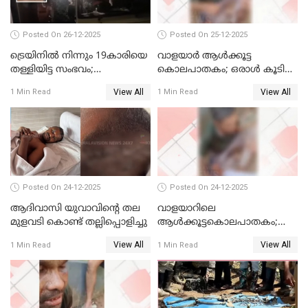
Posted On 26-12-2025
Posted On 25-12-2025
ട്രെയിനില്‍ നിന്നും 19കാരിയെ
വാളയാര്‍ ആള്‍ക്കൂട്ട
തള്ളിയിട്ട സംഭവം;
കൊലപാതകം; ഒരാള്‍ കൂടി
കൊച്ചിയിലെ
അറസ്റ്റില്‍
View All
View All
1 Min Read
1 Min Read
ആശുപത്രിയിലേക്ക് മാറ്റി
Posted On 24-12-2025
Posted On 24-12-2025
ആദിവാസി യുവാവിന്റെ തല
വാളയാറിലെ
മുളവടി കൊണ്ട് തല്ലിപ്പൊളിച്ചു
ആൾക്കൂട്ടകൊലപാതകം;
പ്രതികളെ കസ്റ്റഡിയില്‍
View All
View All
1 Min Read
1 Min Read
വാങ്ങും