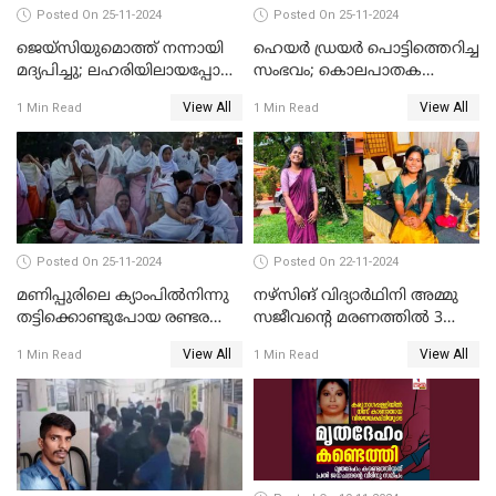
Posted On 25-11-2024
Posted On 25-11-2024
ജെയ്‌സിയുമൊത്ത് നന്നായി
ഹെയര്‍ ഡ്രയര്‍ പൊട്ടിത്തെറിച്ച
മദ്യപിച്ചു; ലഹരിയിലായപ്പോൾ
സംഭവം; കൊലപാതക
ഡംബൽ എടുത്ത് തലയ്ക്ക്
ശ്രമത്തില്‍ പ്രതിയെ അറസ്റ്റ്
View All
View All
1 Min Read
1 Min Read
പലവട്ടം അടിച്ചു;
ചെയ്തു
നിലവിളിച്ചപ്പോൾ മുഖത്ത്
തലയിണ വച്ചമർത്തി;
അരുംകൊലയിൽ യുവാവും
യുവതിയും പിടിയിൽ
Posted On 25-11-2024
Posted On 22-11-2024
മണിപ്പുരിലെ ക്യാംപില്‍നിന്നു
നഴ്സിങ് വിദ്യാര്‍ഥിനി അമ്മു
തട്ടിക്കൊണ്ടുപോയ രണ്ടര
സജീവന്റെ മരണത്തില്‍ 3
വയസ്സുകാരന്‍ ക്രൂരമായ
സഹപാഠികളുടെയും അറസ്റ്റ്
View All
View All
1 Min Read
1 Min Read
പീഡനത്തിനിരയായി
രേഖപ്പെടുത്തി