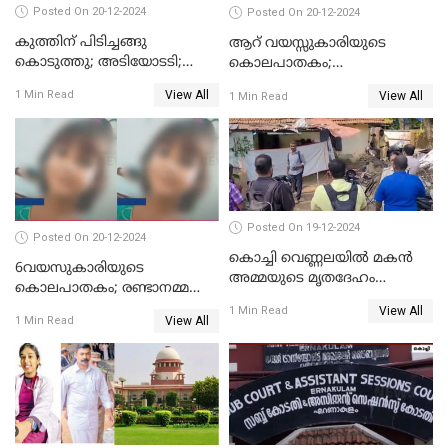
Posted On 20-12-2024
Posted On 20-12-2024
കുത്തിന് പിടിച്ചങ്ങു
ആറ് വയസ്സുകാരിയുടെ
കൊടുത്തു; അടിയോടടി;
കൊലപാതകം;
നിന്നങ്ങു മേടിച്ചു; ബസില്‍
ദുർമന്ത്രവാദവുമായി
View All
1 Min Read
View All
1 Min Read
ശല്യം ചെയ്തയാളെ 26 തവണ
ബന്ധമില്ലെന്ന് സ്ഥിരീകരണം
മുഖത്തടിച്ച് അധ്യാപിക
Posted On 19-12-2024
Posted On 20-12-2024
കൊച്ചി വെണ്ണലയില്‍ മകന്‍
6വയസുകാരിയുടെ
അമ്മയുടെ മൃതദേഹം
കൊലപാതകം; രണ്ടാനമ്മയെ
രഹസ്യമായി കുഴിച്ചുമൂടി
കോടതിയില്‍ ഹാജരാക്കും
View All
1 Min Read
View All
1 Min Read