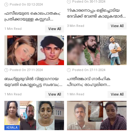
Posted On 30-11-2024
Posted On 02-12-2024
19കാരനൊപ്പം ഒളിച്ചൊടിയ
ഫസീലയുടെ കൊലപാതകം;
ദേവിക്ക് വേണ്ടി കാമുകന്മാർ
പ്രതിക്കായുള്ള കസ്റ്റഡി
പൊലീസ് സ്റ്റേഷനിൽ; പിന്നീട്
അപേക്ഷ ഇന്ന് നൽകും
View All
3 Min Read
സംഭവിച്ചത്
View All
1 Min Read
Posted On 27-11-2024
Posted On 27-11-2024
ബംഗ്‌ളുരുവില്‍ വ്‌ളോഗറായ
പന്തീരങ്കാവ് ഗാർഹിക
യുവതി കൊല്ലപ്പെട്ട സംഭവം;
പീഡനം; രാഹുലിനെ
പൊലീസ് അന്വേഷണം
കസ്റ്റഡിയിൽ ആവശ്യപ്പെട്ട്
View All
View All
1 Min Read
1 Min Read
ഊര്‍ജിതമാക്കി
പൊലീസ് കോടതിയിൽ
അപേക്ഷ നൽകും
KERALA