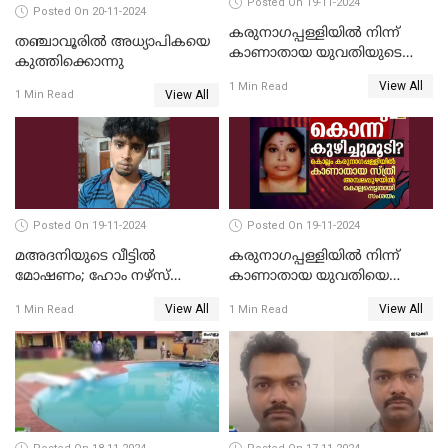
Posted On 19-11-2024
Posted On 20-11-2024
കരുനാഗപ്പള്ളിയില്‍ നിന്ന്
തഞ്ചാവൂരില്‍ അധ്യാപികയെ
കാണാതായ യുവതിയുടെ
കുത്തിക്കൊന്നു
മൃതദേഹം കണ്ടെത്തി
View All
1 Min Read
View All
1 Min Read
Posted On 19-11-2024
Posted On 19-11-2024
മഅദനിയുടെ വീട്ടിൽ
കരുനാഗപ്പള്ളിയില്‍ നിന്ന്
മോഷണം; ഹോം നഴ്‌സ്
കാണാതായ യുവതിയെ
പിടിയിൽ
കൊന്ന് കുഴിച്ചുമൂടിയതായി
View All
View All
1 Min Read
1 Min Read
സംശയം