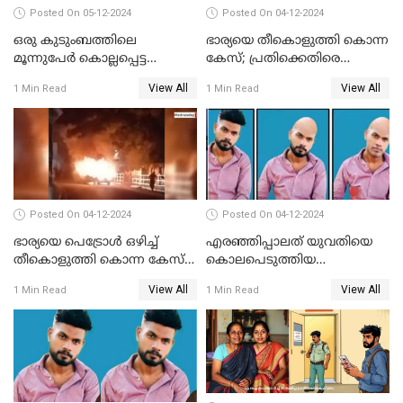
Posted On 05-12-2024
Posted On 04-12-2024
ഒരു കുടുംബത്തിലെ
ഭാര്യയെ തീകൊളുത്തി കൊന്ന
മൂന്നുപേര്‍ കൊല്ലപ്പെട്ട
കേസ്; പ്രതിക്കെതിരെ
സംഭവം; മകന്‍ പിടിയില്‍
കൊലപാതക കുറ്റവും
View All
View All
1 Min Read
1 Min Read
വധശ്രമ കുറ്റവും ചുമത്തി
Posted On 04-12-2024
Posted On 04-12-2024
ഭാര്യയെ പെട്രോള്‍ ഒഴിച്ച്
എരഞ്ഞിപ്പാലത് യുവതിയെ
തീകൊളുത്തി കൊന്ന കേസ്‌;
കൊലപെടുത്തിയ
ഭര്‍ത്താവിന്റെ അറസ്റ്റ്
സംഭവത്തിൽ പ്രതിക്കായുള്ള
View All
View All
1 Min Read
1 Min Read
രേഖപ്പെടുത്തി
കസ്റ്റഡി അപേക്ഷ ഇന്ന്