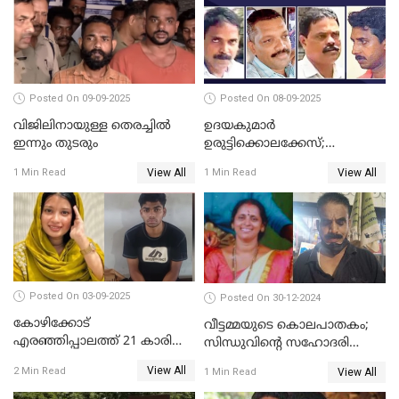
രൂപയും കാണാതായി
Posted On 09-09-2025
Posted On 08-09-2025
വിജിലിനായുള്ള തെരച്ചിൽ
ഉദയകുമാര്‍
ഇന്നും തുടരും
ഉരുട്ടിക്കൊലക്കേസ്;
വിധിക്കെതിരെ കുടുംബം
View All
View All
1 Min Read
1 Min Read
സുപ്രീംകോടതിയിലേക്ക്
Posted On 03-09-2025
Posted On 30-12-2024
കോഴിക്കോട്
വീട്ടമ്മയുടെ കൊലപാതകം;
എരഞ്ഞിപ്പാലത്ത് 21 കാരി
സിന്ധുവിന്റെ സഹോദരി
ജീവനൊടുക്കിയ സംഭവം:
ഭർത്താവ് പിടിയില്‍
View All
2 Min Read
View All
1 Min Read
കൂടുതൽ അന്വേഷണത്തിന്
പൊലീസ്