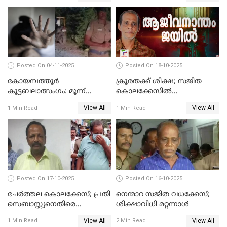
Posted On 04-11-2025
Posted On 18-10-2025
കോയമ്പത്തൂർ
ക്രൂരതക്ക് ശിക്ഷ; സജിത
കൂട്ടബലാത്സംഗം: മൂന്ന്
കൊലക്കേസില്‍
പ്രതികൾ അറസ്റ്റിൽ
ചെന്താമരയ്ക്ക്
View All
View All
1 Min Read
1 Min Read
ഇരട്ടജീവപര്യന്തം
Posted On 17-10-2025
Posted On 16-10-2025
ചേര്‍ത്തല കൊലക്കേസ്; പ്രതി
നെന്മാറ സജിത വധക്കേസ്;
സെബാസ്റ്റ്യനെതിരെ
ശിക്ഷാവിധി മറ്റന്നാള്‍
കൊലക്കുറ്റം ചുമത്തി
View All
View All
1 Min Read
2 Min Read