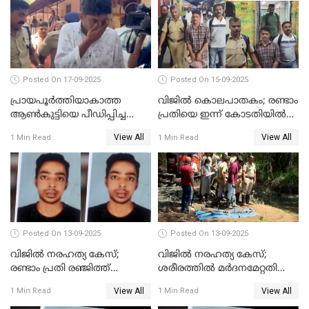
Posted On 17-09-2025
Posted On 15-09-2025
പ്രായപൂർത്തിയാകാത്ത
വിജിൽ കൊലപാതകം; രണ്ടാം
ആൺകുട്ടിയെ പീഡിപ്പിച്ച
പ്രതിയെ ഇന്ന് കോടതിയിൽ
സംഭവം; ഒരാൾ കൂടി
ഹാജരാക്കും
View All
View All
1 Min Read
1 Min Read
അറസ്റ്റിൽ
Posted On 13-09-2025
Posted On 13-09-2025
വിജിൽ നരഹത്യ കേസ്;
വിജില്‍ നരഹത്യ കേസ്;
രണ്ടാം പ്രതി രഞ്ജിത്ത്
ശരീരത്തില്‍ മര്‍ദനമേറ്റതിന്റെ
പിടിയിൽ
പാടുകളില്ല,പോസ്റ്റുമോര്‍ട്ടം
View All
View All
1 Min Read
1 Min Read
റിപ്പോർട്ട് പുറത്ത്