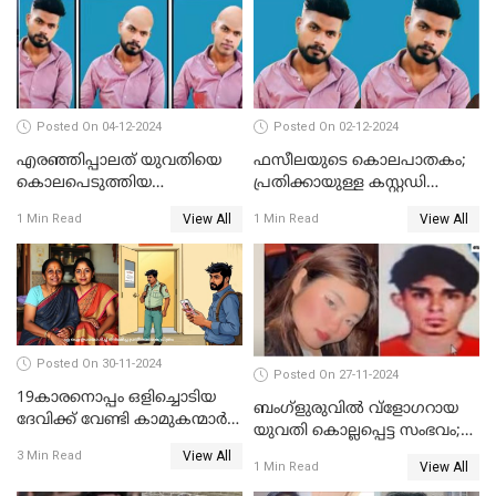
Posted On 04-12-2024
Posted On 02-12-2024
എരഞ്ഞിപ്പാലത് യുവതിയെ
ഫസീലയുടെ കൊലപാതകം;
കൊലപെടുത്തിയ
പ്രതിക്കായുള്ള കസ്റ്റഡി
സംഭവത്തിൽ പ്രതിക്കായുള്ള
അപേക്ഷ ഇന്ന് നൽകും
View All
View All
1 Min Read
1 Min Read
കസ്റ്റഡി അപേക്ഷ ഇന്ന്
Posted On 30-11-2024
Posted On 27-11-2024
19കാരനൊപ്പം ഒളിച്ചൊടിയ
ബംഗ്‌ളുരുവില്‍ വ്‌ളോഗറായ
ദേവിക്ക് വേണ്ടി കാമുകന്മാർ
യുവതി കൊല്ലപ്പെട്ട സംഭവം;
പൊലീസ് സ്റ്റേഷനിൽ; പിന്നീട്
പൊലീസ് അന്വേഷണം
View All
3 Min Read
സംഭവിച്ചത്
View All
1 Min Read
ഊര്‍ജിതമാക്കി