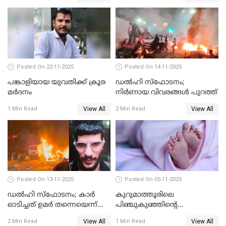
Posted On 22-11-2025
Posted On 14-11-2025
പങ്കാളിയായ യുവതിക്ക് ക്രൂര
ഡല്‍ഹി സ്‌ഫോടനം;
മര്‍ദനം
നിര്‍ണായ വിവരങ്ങള്‍ പുറത്ത്
View All
View All
1 Min Read
2 Min Read
Posted On 13-11-2025
Posted On 05-11-2025
ഡല്‍ഹി സ്‌ഫോടനം; കാര്‍
കുറുമാത്തൂരിലെ
ഓടിച്ചത് ഉമര്‍ തന്നെയെന്ന്
പിഞ്ചുകുഞ്ഞിന്റെ
സ്ഥിരീകരിച്ച് DNA
കൊലപാതകം; അമ്മ
View All
View All
2 Min Read
1 Min Read
പരിശോധനാഫലം
അറസ്റ്റില്‍