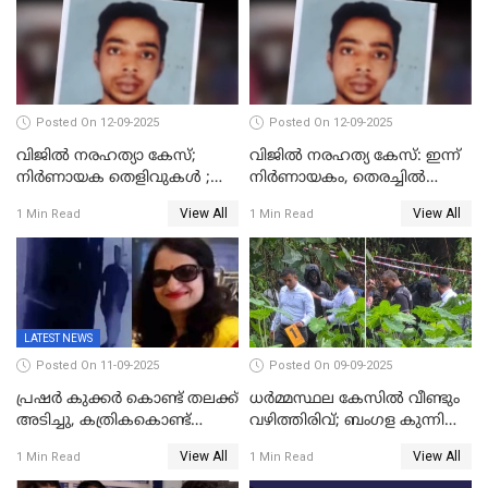
Posted On 12-09-2025
Posted On 12-09-2025
വിജിൽ നരഹത്യാ കേസ്;
വിജിൽ നരഹത്യ കേസ്: ഇന്ന്
നിർണായക തെളിവുകൾ ;
നിർണായകം, തെരച്ചിൽ
അസ്ഥിക്ക് പുറമേ പല്ലും,
പുനരാരംഭിച്ചു
View All
View All
1 Min Read
1 Min Read
താടിയെല്ലും ലഭിച്ചു
LATEST NEWS
Posted On 11-09-2025
Posted On 09-09-2025
പ്രഷർ കുക്കർ കൊണ്ട് തലക്ക്
ധർമ്മസ്ഥല കേസിൽ വീണ്ടും
അടിച്ചു, കത്രികകൊണ്ട്
വഴിത്തിരിവ്; ബംഗള കുന്നിൽ
കഴുത്തറുത്ത് യുവതിയെ
മൃതദേഹ അവശിഷ്ടങ്ങൾ
View All
View All
1 Min Read
1 Min Read
കൊലപ്പെടുത്തി; 5 പവൻ
കണ്ടെത്തി
സ്വർണ്ണവും ഒരു ലക്ഷം