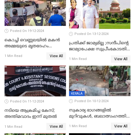
Posted On 19-12-2024
Posted On 13-12-2024
കൊച്ചി വെണ്ണലയില്‍ മകന്‍
പ്രതിക്ക് ജാമ്യമില്ല ;സന്ദീപിന്റെ
അമ്മയുടെ മൃതദേഹം
ജാമ്യാപേക്ഷ സുപ്രീംകോടതി
രഹസ്യമായി കുഴിച്ചുമൂടി
തള്ളി
View All
1 Min Read
View All
1 Min Read
KERALA
Posted On 10-12-2024
Posted On 11-12-2024
സ്വകാര്യ ഭാഗങ്ങളിൽ
നടിയെ ആക്രമിച്ച കേസ്;
മുറിവുകൾ, ബലാത്സംഗത്തിന്
അന്തിമവാദം ഇന്ന് മുതല്‍
ഇരയായെന്ന് പോത്തന്‍ കോട്
View All
1 Min Read
View All
1 Min Read
കൊലപാതകത്തില്‍
പോസ്റ്റ്‌മോർട്ടം റിപ്പോർട്ട്