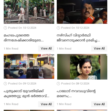
Posted On 10-12-2024
Posted On 10-12-2024
മംഗലപുരത്തെ
നഴ്‌സിംഗ് വിദ്യാർത്ഥി
ഭിന്നശേഷിക്കാരിയുടെ
ജീവനൊടുക്കാന്‍ ശ്രമിച്ച
കൊലപാതകം; പ്രതിയെന്ന്
സംഭവം;ഹോസ്റ്റൽ വാർഡനെ
View All
View All
1 Min Read
1 Min Read
സംശയിക്കുന്നയാള്‍
മാറ്റിയതായി മൻസൂർ
കസ്റ്റഡിയില്‍
ആശുപത്രി എം.ഡി ഷംസുദ്ദീൻ
Posted On 09-12-2024
Posted On 08-12-2024
പുതുക്കാട് യുവതിയ്ക്ക്
പാലോട് നവവധുവിന്റെ
കുത്തേറ്റു; മുൻ ഭർത്താവ്
മരണം;
പൊലീസിൽ കീഴടങ്ങി
ജീവനൊടുക്കിയതാണെന്ന്‌
View All
View All
1 Min Read
1 Min Read
സ്ഥിരീകരിച്ച് പൊലീസ്