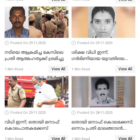
ഒരു ലക്ഷം രൂപ പിഴ
Posted On 29-11-2025
Posted On 29-11-2025
നടിയെ ആക്രമിച്ച കേസിലെ
ശിക്ഷ വിധി ഇന്ന്;
പ്രതി ആത്മഹത്യക്ക് ശ്രമിച്ചു
ഗർഭിണിയായ യുവതിയെ
കൊന്നു കായലിൽ തള്ളിയ
View All
View All
1 Min Read
1 Min Read
കേസ്
Posted On 29-11-2025
Posted On 28-11-2025
വിധി ഇന്ന്; ഒതായി മനാഫ്
ഒതായി മനാഫ് കൊലക്കേസ്;
കൊലപാതകക്കേസ്
ഒന്നാം പ്രതി മാലങ്ങാടന്‍
ഷെഫീഖ് കുറ്റക്കാരൻ
View All
View All
1 Min Read
1 Min Read