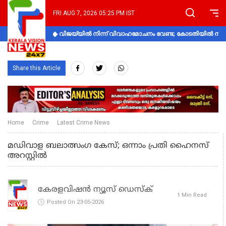
FRI AUG 7, 2026 05:25 PM IST
വിജയ്‌യിൽ നിന്ന് വിവാഹമോചനം വേണ്ട; കോടതിയിൽ നിലപാ
Share this Article
Home
Crime
Latest Crime News
മഡിവാള ബലാത്സംഗ കേസ്; ഒന്നാം പ്രതി ഹൈനസ്
അറസ്റ്റില്‍
കേരളവിഷൻ ന്യൂസ് ഡെസ്‌ക്
1 Min Read
Posted On 23-05-2026