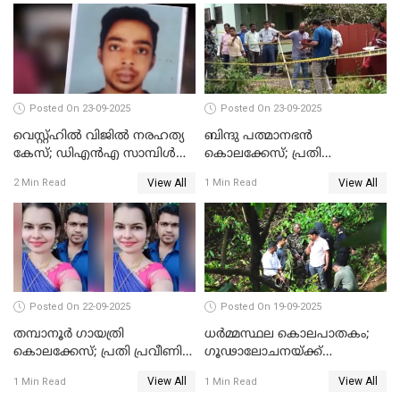
Posted On 23-09-2025
Posted On 23-09-2025
വെസ്റ്റ്ഹിൽ വിജിൽ നരഹത്യ
ബിന്ദു പത്മാനഭന്‍
കേസ്; ഡിഎൻഎ സാമ്പിൾ
കൊലക്കേസ്; പ്രതി
പരിശോധനയ്ക്ക് അയക്കും
സെബാസ്റ്റ്യന്റെ അറസ്റ്റ്
View All
View All
2 Min Read
1 Min Read
രേഖപ്പെടുത്തി
Posted On 22-09-2025
Posted On 19-09-2025
തമ്പാനൂര്‍ ഗായത്രി
ധർമ്മസ്ഥല കൊലപാതകം;
കൊലക്കേസ്; പ്രതി പ്രവീണിന്
ഗൂഢാലോചനയ്ക്ക്
ജീവപര്യന്തം കഠിനതടവും ഒരു
തെളിവുകൾ ഇല്ല
View All
View All
1 Min Read
1 Min Read
ലക്ഷം രൂപ പിഴയും