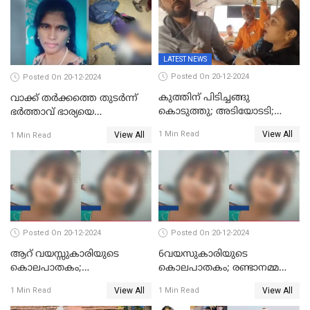
LATEST NEWS
Posted On 20-12-2024
Posted On 20-12-2024
കുത്തിന് പിടിച്ചങ്ങു
വാക്ക് തര്‍ക്കത്തെ തുടര്‍ന്ന്
കൊടുത്തു; അടിയോടടി;
ഭര്‍ത്താവ് ഭാര്യയെ
നിന്നങ്ങു മേടിച്ചു; ബസില്‍
വെട്ടിക്കൊന്നു
View All
1 Min Read
View All
1 Min Read
ശല്യം ചെയ്തയാളെ 26 തവണ
മുഖത്തടിച്ച് അധ്യാപിക
Posted On 20-12-2024
Posted On 20-12-2024
ആറ് വയസ്സുകാരിയുടെ
6വയസുകാരിയുടെ
കൊലപാതകം;
കൊലപാതകം; രണ്ടാനമ്മയെ
ദുർമന്ത്രവാദവുമായി
കോടതിയില്‍ ഹാജരാക്കും
View All
View All
1 Min Read
1 Min Read
ബന്ധമില്ലെന്ന് സ്ഥിരീകരണം