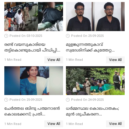
ഉദ്യോഗസ്ഥന് പരിക്കേറ്റിരുന്നു
Posted On 03-10-2025
Posted On 25-09-2025
രണ്ട് വയസുകാരിയെ
മുളങ്കുന്നത്തുകാവ്
തട്ടികൊണ്ടുപോയി പീഡിപ്പിച്ച
സ്വദേശിനിക്ക് കുത്തേറ്റ
കേസ് ശിക്ഷവിധി ഇന്ന്
സംഭവം; പ്രതി മാര്‍ട്ടിന്‍
View All
View All
1 Min Read
1 Min Read
ജോസഫ് പിടിയില്‍
Posted On 25-09-2025
Posted On 24-09-2025
ചേർത്തല ബിന്ദു പത്മനാഭൻ
ധർമ്മസ്ഥല കൊലപാതകം;
കൊലക്കേസ്; പ്രതി
മുൻ ശുചീകരണ
സെബാസ്റ്റ്യന്‍ കുറ്റം സമ്മതിച്ചു
തൊഴിലാളിയുടെ മൊഴി
View All
View All
1 Min Read
1 Min Read
രേഖപ്പെടുത്തും