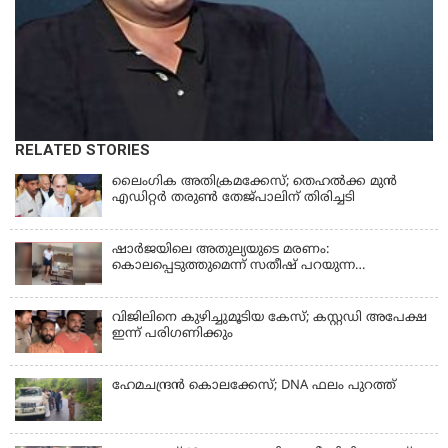
RELATED STORIES
ലൈംഗിക അതിക്രമക്കേസ്; തെഹല്‍ക്ക മുന്‍
എഡിറ്റര്‍ തരുൺ തേജ്പാലിന് തിരിച്ചടി
ഷാർജയിലെ അതുല്യയുടെ മരണം:
കൊലപ്പെടുത്തുമെന്ന് സതീഷ് പറയുന്ന
ഞെട്ടിക്കുന്ന ദൃശ്യങ്ങൾ പുറത്ത്
വിജിലിനെ കുഴിച്ചുമൂടിയ കേസ്; കസ്റ്റഡി അപേക്ഷ
ഇന്ന് പരിഗണിക്കും
ഹേമചന്ദ്രൻ കൊലക്കേസ്; DNA ഫലം പുറത്ത്