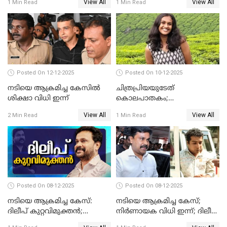
View All
View All
1 Min Read
1 Min Read
Posted On 12-12-2025
Posted On 10-12-2025
നടിയെ ആക്രമിച്ച കേസിൽ
ചിത്രപ്രിയയുടേത്
ശിക്ഷാ വിധി ഇന്ന്
കൊലപാതകം;
ആണ്‍സുഹൃത്ത് കുറ്റം
View All
View All
2 Min Read
1 Min Read
സമ്മതിച്ചെന്ന് പൊലീസ്
Posted On 08-12-2025
Posted On 08-12-2025
നടിയെ ആക്രമിച്ച കേസ്:
നടിയെ ആക്രമിച്ച കേസ്;
ദിലീപ് കുറ്റവിമുക്തന്‍;
നിർണായക വിധി ഇന്ന്; ദിലീപ്
പള്‍സര്‍ സുനി അടക്കം ആറു
അടക്കം 10 പ്രതികൾ