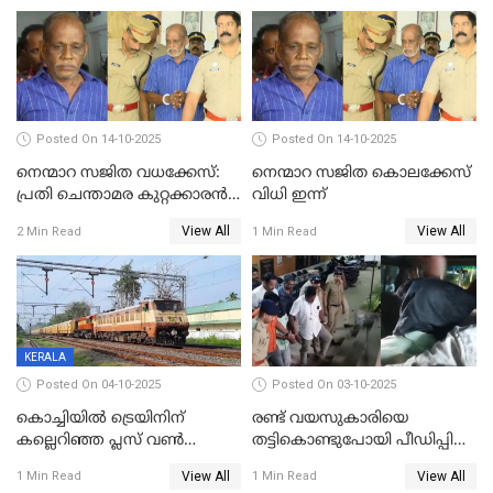
Posted On 14-10-2025
Posted On 14-10-2025
നെന്മാറ സജിത വധക്കേസ്:
നെന്മാറ സജിത കൊലക്കേസ്
പ്രതി ചെന്താമര കുറ്റക്കാരൻ,
വിധി ഇന്ന്
ശിക്ഷ 16ന്; ജാമ്യത്തിലിറങ്ങി
View All
View All
2 Min Read
1 Min Read
നടത്തിയത്
ഇരട്ടക്കൊലപാതകം
KERALA
Posted On 04-10-2025
Posted On 03-10-2025
കൊച്ചിയില്‍ ട്രെയിനിന്
രണ്ട് വയസുകാരിയെ
കല്ലെറിഞ്ഞ പ്ലസ് വൺ
തട്ടികൊണ്ടുപോയി പീഡിപ്പിച്ച
വിദ്യാർഥികൾ പിടിയിൽ;
കേസ്; പ്രതിക്ക് 65 വർഷം
View All
View All
1 Min Read
1 Min Read
കല്ലേറിൽ അഗ്നിരക്ഷാസേന
തടവ്