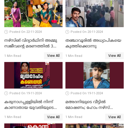
Posted On 22-11-2024
Posted On 20-11-2024
നഴ്സിങ് വിദ്യാര്‍ഥിനി അമ്മു
തഞ്ചാവൂരില്‍ അധ്യാപികയെ
സജീവന്റെ മരണത്തില്‍ 3
കുത്തിക്കൊന്നു
സഹപാഠികളുടെയും അറസ്റ്റ്
View All
View All
1 Min Read
1 Min Read
രേഖപ്പെടുത്തി
Posted On 19-11-2024
Posted On 19-11-2024
കരുനാഗപ്പള്ളിയില്‍ നിന്ന്
മഅദനിയുടെ വീട്ടിൽ
കാണാതായ യുവതിയുടെ
മോഷണം; ഹോം നഴ്‌സ്
മൃതദേഹം കണ്ടെത്തി
പിടിയിൽ
View All
View All
1 Min Read
1 Min Read