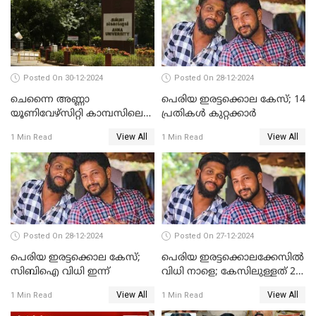
Posted On 30-12-2024
Posted On 28-12-2024
ചെന്നൈ അണ്ണാ
പെരിയ ഇരട്ടക്കൊല കേസ്; 14
യൂണിവേഴ്‌സിറ്റി കാമ്പസിലെ
പ്രതികള്‍ കുറ്റക്കാര്‍
ബലാത്സംഗം; ദേശീയ വനിതാ
View All
View All
1 Min Read
1 Min Read
കമ്മീഷന്‍ ഇന്ന്
യൂണിവേഴ്‌സിറ്റിയിലെത്തും
Posted On 28-12-2024
Posted On 27-12-2024
പെരിയ ഇരട്ടക്കൊല കേസ്;
പെരിയ ഇരട്ടക്കൊലക്കേസില്‍
സിബിഐ വിധി ഇന്ന്
വിധി നാളെ; കേസിലുള്ളത് 24
പ്രതികള്‍
View All
View All
1 Min Read
1 Min Read