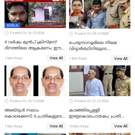
KERALA
Posted On 26-12-2024
Posted On 24-12-2024
4 വർഷം മുൻപ് ക്രിസ്മസ്
പെരുമ്പാവൂരിലെ നിയമ
ദിനത്തിലെ ആക്രമണം; ഈ
വിദ്യാര്‍ത്ഥിനിയുടെ
ക്രിസ്മസിന് പകരം
കൊലപാതകം ; പ്രതി
View All
1 Min Read
View All
1 Min Read
ചോദിക്കാനെത്തി, 2 പേർ
അമീറുള്‍ ഇസ്ലാമിന്റെ
കുത്തേറ്റു മരിച്ചു
മനോനിലയില്‍ കുഴപ്പമില്ലെന്ന്
റിപ്പോര്‍ട്ട്
Posted On 23-12-2024
Posted On 21-12-2024
അബ്ദുള്‍ സലാം
കാഞ്ഞിരപ്പള്ളി
കൊലക്കേസ്‌; 6 പ്രതികളുടെ
ഇരട്ടകൊലപാതകം; പ്രതി
ശിക്ഷാവിധി ഇന്ന്‌
ജോർജ് കുര്യന് ഇരട്ട
View All
View All
1 Min Read
10 Min Read
ജീവപര്യന്തം