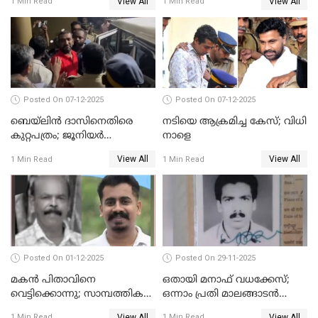
View All
View All
1 Min Read
1 Min Read
പ്രതികള്‍ കുറ്റക്കാര്‍;
ശിക്ഷവിധി 12 ന്
Posted On 07-12-2025
Posted On 07-12-2025
ബെയ്‌ലിന്‍ ദാസിനെതിരെ
നടിയെ ആക്രമിച്ച കേസ്; വിധി
കുറ്റപത്രം; ജൂനിയർ
നാളെ
അഭിഭാഷക ശ്യാമിലിയെ
View All
View All
1 Min Read
1 Min Read
മർദിച്ച കേസ്
Posted On 01-12-2025
Posted On 29-11-2025
മകൻ പിതാവിനെ
ഒതായി മനാഫ് വധക്കേസ്;
വെട്ടിക്കൊന്നു; സാമ്പത്തിക
ഒന്നാം പ്രതി മാലങ്ങാടൻ
തർക്കം
ഷഫീഖിന് ജീവപര്യന്തം തടവ്,
View All
View All
1 Min Read
1 Min Read