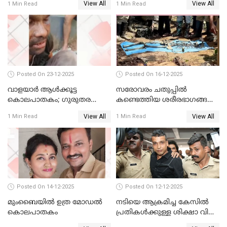
View All
View All
1 Min Read
1 Min Read
വാങ്ങും
Posted On 23-12-2025
Posted On 16-12-2025
വാളയാർ ആൾക്കൂട്ട
സരോവരം ചതുപ്പിൽ
കൊലപാതകം; ഗുരുതര
കണ്ടെത്തിയ ശരീരഭാഗങ്ങൾ
വകുപ്പുകൾ ചുമത്തി അറസ്റ്റ്
വിജിലിൻ്റേത് തന്നെയെന്ന്
View All
View All
1 Min Read
1 Min Read
ഡി.എൻ.എ പരിശോധനയിൽ
സ്ഥിരീകരണം
Posted On 14-12-2025
Posted On 12-12-2025
മുംബൈയില്‍ ഉത്ര മോഡല്‍
നടിയെ ആക്രമിച്ച കേസില്‍
കൊലപാതകം
പ്രതികള്‍ക്കുള്ള ശിക്ഷാ വിധി
3.30 ന്