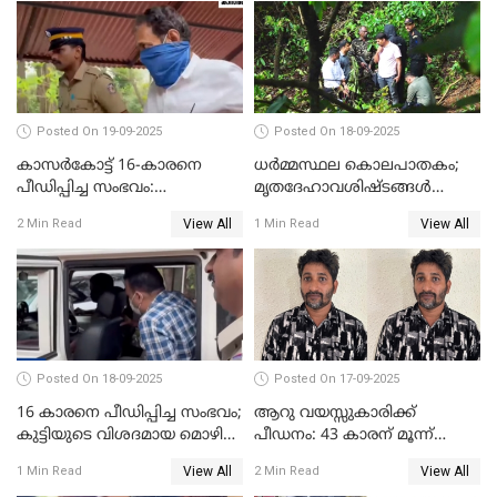
Posted On 19-09-2025
Posted On 18-09-2025
കാസർകോട്ട് 16-കാരനെ
ധർമ്മസ്ഥല കൊലപാതകം;
പീഡിപ്പിച്ച സംഭവം:
മൃതദേഹാവശിഷ്ടങ്ങൾ
ലക്ഷങ്ങളുടെ സാമ്പത്തിക
കണ്ടെത്താൻ SIT
View All
View All
2 Min Read
1 Min Read
ഇടപാടുകൾ നടന്നതായി
പൊലീസ്
Posted On 18-09-2025
Posted On 17-09-2025
16 കാരനെ പീഡിപ്പിച്ച സംഭവം;
ആറു വയസ്സുകാരിക്ക്
കുട്ടിയുടെ വിശദമായ മൊഴി
പീഡനം: 43 കാരന് മൂന്ന്
രേഖപ്പെടുത്തും
ജീവപര്യന്തവും 3 ലക്ഷം രൂപ
View All
View All
1 Min Read
2 Min Read
പിഴയും ശിക്ഷ