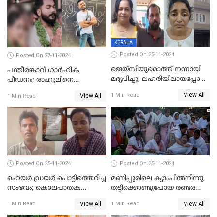
KERALA
Posted On 25-11-2024
Posted On 27-11-2024
ജെയ്‌സിയുമൊത്ത് നന്നായി
പന്തീരങ്കാവ് ഗാർഹിക
മദ്യപിച്ചു; ലഹരിയിലായപ്പോൾ
പീഡനം; രാഹുലിനെ
ഡംബൽ എടുത്ത് തലയ്ക്ക്
കസ്റ്റഡിയിൽ ആവശ്യപ്പെട്ട്
View All
1 Min Read
View All
1 Min Read
പലവട്ടം അടിച്ചു;
പൊലീസ് കോടതിയിൽ
നിലവിളിച്ചപ്പോൾ മുഖത്ത്
അപേക്ഷ നൽകും
തലയിണ വച്ചമർത്തി;
അരുംകൊലയിൽ യുവാവും
യുവതിയും പിടിയിൽ
Posted On 25-11-2024
Posted On 25-11-2024
ഹെയര്‍ ഡ്രയര്‍ പൊട്ടിത്തെറിച്ച
മണിപ്പുരിലെ ക്യാംപില്‍നിന്നു
സംഭവം; കൊലപാതക
തട്ടിക്കൊണ്ടുപോയ രണ്ടര
ശ്രമത്തില്‍ പ്രതിയെ അറസ്റ്റ്
വയസ്സുകാരന്‍ ക്രൂരമായ
View All
View All
1 Min Read
1 Min Read
ചെയ്തു
പീഡനത്തിനിരയായി