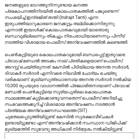
ജനങ്ങളുടെ ഭാഗത്തുനിന്നുണ്ടായ കനത്ത 
പ്രകോപനത്തിനിടയിൽ കൊലപാതകത്തിൽ പങ്കുണ്ടെന്ന് 
സംശയിച്ച് ഇന്ദ്രജിത് തന്തി (Indrajit Tanti) എന്ന 
ഇരുപത്തിയാറുകാരനെ ജനക്കൂട്ടം തല്ലിക്കൊന്നിരുന്നു. 
എന്നാൽ ഇയാൾക്ക് കൊലപാതകവുമായി യാതൊരു 
ബന്ധവുമില്ലെന്നും തികച്ചും നിരപരാധിയാണെന്നും പിന്നീട് 
നടത്തിയ വിശദമായ പൊലീസ് അന്വേഷണത്തിൽ കണ്ടെത്തി.
പെൺകുട്ടിയുടെ കൊലപാതകവുമായി ബന്ധപ്പെട്ട് ഇതുവരെ 
പ്രവാഷ് മണ്ഡൽ അടക്കം നാല് പ്രതികളെയാണ് പൊലീസ് 
അറസ്റ്റ് ചെയ്തിരുന്നത്. കേസിൽ പിടിയിലായ അനന്ത സർദാർ, 
ദിവാകർ സർദാർ എന്നിവരെ നിലവിൽ ചോദ്യം ചെയ്തു 
വരികയാണ്. മുഖ്യസൂത്രധാരനായ അനന്ത സർദാർ നൽകിയ 
10,000 രൂപയുടെ വാഗ്ദാനത്തിൽ പ്രലോഭിതനായാണ് പ്രവാഷ് 
മണ്ഡൽ പെൺകുട്ടിയെ സൂര്യപൂരിലെ കൊലപാതക 
സ്ഥലത്തേക്ക് കൂട്ടിക്കൊണ്ടുവന്നതെന്ന് പൊലീസ് അറിയിച്ചു. 
സംഭവത്തെക്കുറിച്ച് വിശദമായ അന്വേഷണം നടത്താൻ 
പ്രത്യേക അന്വേഷണസംഘത്തെ (SIT) 
ചുമതലപ്പെടുത്തിയിട്ടുണ്ട്. കേസിൽ സുരക്ഷാവീഴ്ചകൾ 
ഉണ്ടായിട്ടുണ്ടോ എന്ന് അന്വേഷിക്കാൻ സംസ്ഥാന ഡിജിപിക്ക് 
മുഖ്യമന്ത്രി സുവേന്ദു അധികാരി നിർദ്ദേശം നൽകിയിട്ടുണ്ട്.