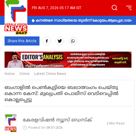
FRI AUG 7, 2026 05:17 AM IST
കനത്തമഴ സാധ്യതയെ തുടർന്ന് കോട്ടയം,ആലപ്പുഴ,വയനാട്
Share this Article
Home
Crime
Latest Crime News
ബംഗാളിൽ പെൺകുട്ടിയെ ബലാത്സംഗം ചെയ്തു
കൊന്ന കേസ്: മുഖ്യപ്രതി പൊലീസ് വെടിവെപ്പിൽ
കൊല്ലപ്പെട്ടു
കേരളവിഷൻ ന്യൂസ് ഡെസ്‌ക്
2 Min Read
Posted On 08-07-2026