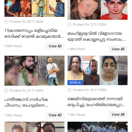
Posted On 30-11-2024
Posted On 27-11-2024
19കാരനൊപ്പം ഒളിച്ചൊടിയ
ബംഗ്‌ളുരുവില്‍ വ്‌ളോഗറായ
ദേവിക്ക് വേണ്ടി കാമുകന്മാർ
യുവതി കൊല്ലപ്പെട്ട സംഭവം;
പൊലീസ് സ്റ്റേഷനിൽ; പിന്നീട്
പൊലീസ് അന്വേഷണം
View All
3 Min Read
സംഭവിച്ചത്
View All
1 Min Read
ഊര്‍ജിതമാക്കി
KERALA
Posted On 25-11-2024
Posted On 27-11-2024
ജെയ്‌സിയുമൊത്ത് നന്നായി
പന്തീരങ്കാവ് ഗാർഹിക
മദ്യപിച്ചു; ലഹരിയിലായപ്പോൾ
പീഡനം; രാഹുലിനെ
ഡംബൽ എടുത്ത് തലയ്ക്ക്
കസ്റ്റഡിയിൽ ആവശ്യപ്പെട്ട്
View All
1 Min Read
View All
1 Min Read
പലവട്ടം അടിച്ചു;
പൊലീസ് കോടതിയിൽ
നിലവിളിച്ചപ്പോൾ മുഖത്ത്
അപേക്ഷ നൽകും
തലയിണ വച്ചമർത്തി;