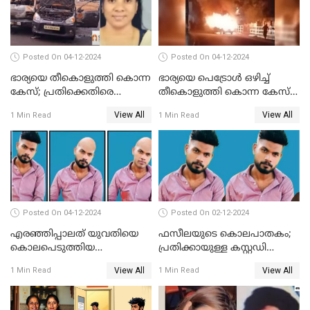
Posted On 04-12-2024
Posted On 04-12-2024
ഭാര്യയെ തീകൊളുത്തി കൊന്ന
ഭാര്യയെ പെട്രോള്‍ ഒഴിച്ച്
കേസ്; പ്രതിക്കെതിരെ
തീകൊളുത്തി കൊന്ന കേസ്‌;
കൊലപാതക കുറ്റവും
ഭര്‍ത്താവിന്റെ അറസ്റ്റ്
View All
View All
1 Min Read
1 Min Read
വധശ്രമ കുറ്റവും ചുമത്തി
രേഖപ്പെടുത്തി
Posted On 04-12-2024
Posted On 02-12-2024
എരഞ്ഞിപ്പാലത് യുവതിയെ
ഫസീലയുടെ കൊലപാതകം;
കൊലപെടുത്തിയ
പ്രതിക്കായുള്ള കസ്റ്റഡി
സംഭവത്തിൽ പ്രതിക്കായുള്ള
അപേക്ഷ ഇന്ന് നൽകും
View All
View All
1 Min Read
1 Min Read
കസ്റ്റഡി അപേക്ഷ ഇന്ന്