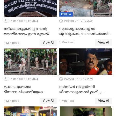
KERALA
Posted On 10-12-2024
Posted On 11-12-2024
സ്വകാര്യ ഭാഗങ്ങളിൽ
നടിയെ ആക്രമിച്ച കേസ്;
മുറിവുകൾ, ബലാത്സംഗത്തിന്
അന്തിമവാദം ഇന്ന് മുതല്‍
ഇരയായെന്ന് പോത്തന്‍ കോട്
View All
1 Min Read
View All
1 Min Read
കൊലപാതകത്തില്‍
പോസ്റ്റ്‌മോർട്ടം റിപ്പോർട്ട്
Posted On 10-12-2024
Posted On 10-12-2024
മംഗലപുരത്തെ
നഴ്‌സിംഗ് വിദ്യാർത്ഥി
ഭിന്നശേഷിക്കാരിയുടെ
ജീവനൊടുക്കാന്‍ ശ്രമിച്ച
കൊലപാതകം; പ്രതിയെന്ന്
സംഭവം;ഹോസ്റ്റൽ വാർഡനെ
View All
View All
1 Min Read
1 Min Read
സംശയിക്കുന്നയാള്‍
മാറ്റിയതായി മൻസൂർ
കസ്റ്റഡിയില്‍
ആശുപത്രി എം.ഡി ഷംസുദ്ദീൻ