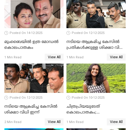
സ്ഥിരീകരണം
Posted On 14-12-2025
Posted On 12-12-2025
മുംബൈയില്‍ ഉത്ര മോഡല്‍
നടിയെ ആക്രമിച്ച കേസില്‍
കൊലപാതകം
പ്രതികള്‍ക്കുള്ള ശിക്ഷാ വിധി
3.30 ന്
View All
View All
1 Min Read
1 Min Read
Posted On 12-12-2025
Posted On 10-12-2025
നടിയെ ആക്രമിച്ച കേസിൽ
ചിത്രപ്രിയയുടേത്
ശിക്ഷാ വിധി ഇന്ന്
കൊലപാതകം;
ആണ്‍സുഹൃത്ത് കുറ്റം
View All
View All
2 Min Read
1 Min Read
സമ്മതിച്ചെന്ന് പൊലീസ്