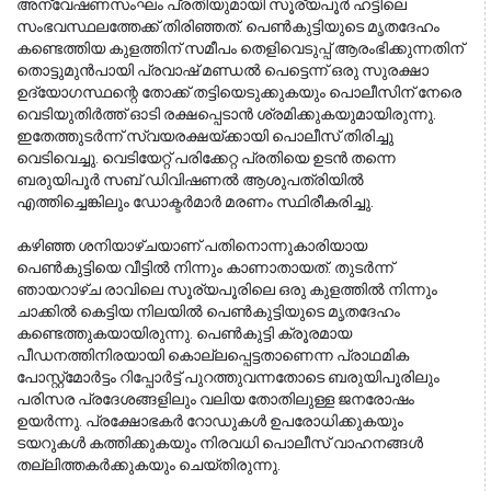
അന്വേഷണസംഘം പ്രതിയുമായി സൂര്യപൂർ ഹട്ടിലെ 
സംഭവസ്ഥലത്തേക്ക് തിരിഞ്ഞത്. പെൺകുട്ടിയുടെ മൃതദേഹം 
കണ്ടെത്തിയ കുളത്തിന് സമീപം തെളിവെടുപ്പ് ആരംഭിക്കുന്നതിന് 
തൊട്ടുമുൻപായി പ്രവാഷ് മണ്ഡൽ പെട്ടെന്ന് ഒരു സുരക്ഷാ 
ഉദ്യോഗസ്ഥന്റെ തോക്ക് തട്ടിയെടുക്കുകയും പൊലീസിന് നേരെ 
വെടിയുതിർത്ത് ഓടി രക്ഷപ്പെടാൻ ശ്രമിക്കുകയുമായിരുന്നു. 
ഇതേത്തുടർന്ന് സ്വയരക്ഷയ്ക്കായി പൊലീസ് തിരിച്ചു 
വെടിവെച്ചു. വെടിയേറ്റ് പരിക്കേറ്റ പ്രതിയെ ഉടൻ തന്നെ 
ബരുയിപൂർ സബ് ഡിവിഷണൽ ആശുപത്രിയിൽ 
എത്തിച്ചെങ്കിലും ഡോക്ടർമാർ മരണം സ്ഥിരീകരിച്ചു.
കഴിഞ്ഞ ശനിയാഴ്ചയാണ് പതിനൊന്നുകാരിയായ 
പെൺകുട്ടിയെ വീട്ടിൽ നിന്നും കാണാതായത്. തുടർന്ന് 
ഞായറാഴ്ച രാവിലെ സൂര്യപൂരിലെ ഒരു കുളത്തിൽ നിന്നും 
ചാക്കിൽ കെട്ടിയ നിലയിൽ പെൺകുട്ടിയുടെ മൃതദേഹം 
കണ്ടെത്തുകയായിരുന്നു. പെൺകുട്ടി ക്രൂരമായ 
പീഡനത്തിനിരയായി കൊല്ലപ്പെട്ടതാണെന്ന പ്രാഥമിക 
പോസ്റ്റ്‌മോർട്ടം റിപ്പോർട്ട് പുറത്തുവന്നതോടെ ബരുയിപൂരിലും 
പരിസര പ്രദേശങ്ങളിലും വലിയ തോതിലുള്ള ജനരോഷം 
ഉയർന്നു. പ്രക്ഷോഭകർ റോഡുകൾ ഉപരോധിക്കുകയും 
ടയറുകൾ കത്തിക്കുകയും നിരവധി പൊലീസ് വാഹനങ്ങൾ 
തല്ലിത്തകർക്കുകയും ചെയ്തിരുന്നു.