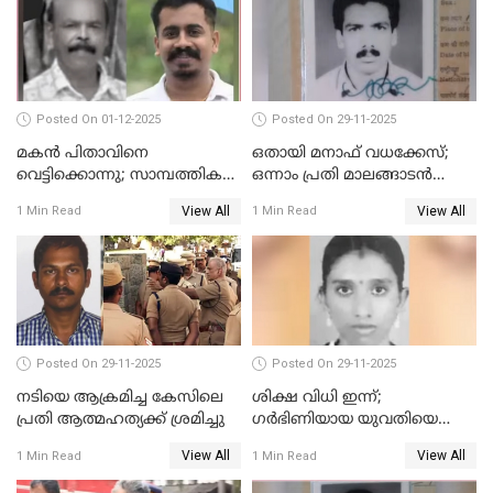
Posted On 01-12-2025
Posted On 29-11-2025
മകൻ പിതാവിനെ
ഒതായി മനാഫ് വധക്കേസ്;
വെട്ടിക്കൊന്നു; സാമ്പത്തിക
ഒന്നാം പ്രതി മാലങ്ങാടൻ
തർക്കം
ഷഫീഖിന് ജീവപര്യന്തം തടവ്,
View All
View All
1 Min Read
1 Min Read
ഒരു ലക്ഷം രൂപ പിഴ
Posted On 29-11-2025
Posted On 29-11-2025
നടിയെ ആക്രമിച്ച കേസിലെ
ശിക്ഷ വിധി ഇന്ന്;
പ്രതി ആത്മഹത്യക്ക് ശ്രമിച്ചു
ഗർഭിണിയായ യുവതിയെ
കൊന്നു കായലിൽ തള്ളിയ
View All
View All
1 Min Read
1 Min Read
കേസ്