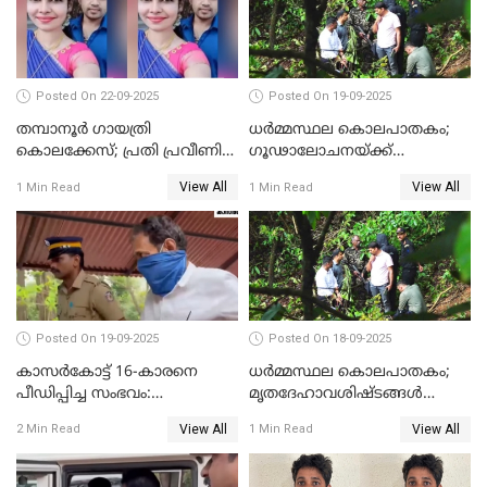
Posted On 22-09-2025
Posted On 19-09-2025
തമ്പാനൂര്‍ ഗായത്രി
ധർമ്മസ്ഥല കൊലപാതകം;
കൊലക്കേസ്; പ്രതി പ്രവീണിന്
ഗൂഢാലോചനയ്ക്ക്
ജീവപര്യന്തം കഠിനതടവും ഒരു
തെളിവുകൾ ഇല്ല
View All
View All
1 Min Read
1 Min Read
ലക്ഷം രൂപ പിഴയും
Posted On 19-09-2025
Posted On 18-09-2025
കാസർകോട്ട് 16-കാരനെ
ധർമ്മസ്ഥല കൊലപാതകം;
പീഡിപ്പിച്ച സംഭവം:
മൃതദേഹാവശിഷ്ടങ്ങൾ
ലക്ഷങ്ങളുടെ സാമ്പത്തിക
കണ്ടെത്താൻ SIT
View All
View All
2 Min Read
1 Min Read
ഇടപാടുകൾ നടന്നതായി
പൊലീസ്