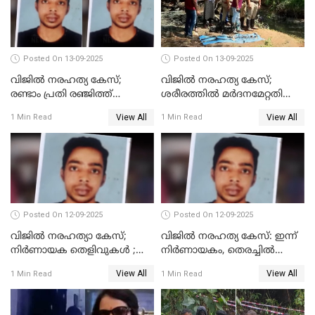
Posted On 13-09-2025
Posted On 13-09-2025
വിജിൽ നരഹത്യ കേസ്;
വിജില്‍ നരഹത്യ കേസ്;
രണ്ടാം പ്രതി രഞ്ജിത്ത്
ശരീരത്തില്‍ മര്‍ദനമേറ്റതിന്റെ
പിടിയിൽ
പാടുകളില്ല,പോസ്റ്റുമോര്‍ട്ടം
View All
View All
1 Min Read
1 Min Read
റിപ്പോർട്ട് പുറത്ത്
Posted On 12-09-2025
Posted On 12-09-2025
വിജിൽ നരഹത്യാ കേസ്;
വിജിൽ നരഹത്യ കേസ്: ഇന്ന്
നിർണായക തെളിവുകൾ ;
നിർണായകം, തെരച്ചിൽ
അസ്ഥിക്ക് പുറമേ പല്ലും,
പുനരാരംഭിച്ചു
View All
View All
1 Min Read
1 Min Read
താടിയെല്ലും ലഭിച്ചു