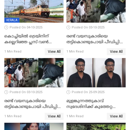
KERALA
Posted On 04-10-2025
Posted On 03-10-2025
കൊച്ചിയില്‍ ട്രെയിനിന്
രണ്ട് വയസുകാരിയെ
കല്ലെറിഞ്ഞ പ്ലസ് വൺ
തട്ടികൊണ്ടുപോയി പീഡിപ്പിച്ച
വിദ്യാർഥികൾ പിടിയിൽ;
കേസ്; പ്രതിക്ക് 65 വർഷം
View All
View All
1 Min Read
1 Min Read
കല്ലേറിൽ അഗ്നിരക്ഷാസേന
തടവ്
ഉദ്യോഗസ്ഥന് പരിക്കേറ്റിരുന്നു
Posted On 03-10-2025
Posted On 25-09-2025
രണ്ട് വയസുകാരിയെ
മുളങ്കുന്നത്തുകാവ്
തട്ടികൊണ്ടുപോയി പീഡിപ്പിച്ച
സ്വദേശിനിക്ക് കുത്തേറ്റ
കേസ് ശിക്ഷവിധി ഇന്ന്
സംഭവം; പ്രതി മാര്‍ട്ടിന്‍
View All
View All
1 Min Read
1 Min Read
ജോസഫ് പിടിയില്‍