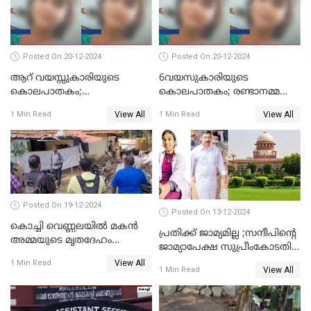
Posted On 20-12-2024
Posted On 20-12-2024
ആറ് വയസ്സുകാരിയുടെ
6വയസുകാരിയുടെ
കൊലപാതകം;
കൊലപാതകം; രണ്ടാനമ്മയെ
ദുർമന്ത്രവാദവുമായി
കോടതിയില്‍ ഹാജരാക്കും
View All
View All
1 Min Read
1 Min Read
ബന്ധമില്ലെന്ന് സ്ഥിരീകരണം
Posted On 19-12-2024
Posted On 13-12-2024
കൊച്ചി വെണ്ണലയില്‍ മകന്‍
പ്രതിക്ക് ജാമ്യമില്ല ;സന്ദീപിന്റെ
അമ്മയുടെ മൃതദേഹം
ജാമ്യാപേക്ഷ സുപ്രീംകോടതി
രഹസ്യമായി കുഴിച്ചുമൂടി
തള്ളി
View All
1 Min Read
View All
1 Min Read