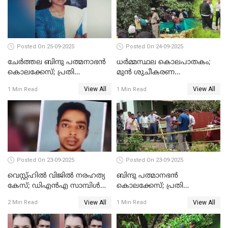
Posted On 25-09-2025
Posted On 24-09-2025
ചേർത്തല ബിന്ദു പത്മനാഭൻ
ധർമ്മസ്ഥല കൊലപാതകം;
കൊലക്കേസ്; പ്രതി
മുൻ ശുചീകരണ
സെബാസ്റ്റ്യന്‍ കുറ്റം സമ്മതിച്ചു
തൊഴിലാളിയുടെ മൊഴി
View All
View All
1 Min Read
1 Min Read
രേഖപ്പെടുത്തും
Posted On 23-09-2025
Posted On 23-09-2025
വെസ്റ്റ്ഹിൽ വിജിൽ നരഹത്യ
ബിന്ദു പത്മാനഭന്‍
കേസ്; ഡിഎൻഎ സാമ്പിൾ
കൊലക്കേസ്; പ്രതി
പരിശോധനയ്ക്ക് അയക്കും
സെബാസ്റ്റ്യന്റെ അറസ്റ്റ്
View All
View All
2 Min Read
1 Min Read
രേഖപ്പെടുത്തി