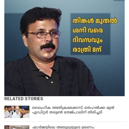
RELATED STORIES
ലൈംഗിക അതിക്രമക്കേസ്; തെഹല്‍ക്ക മുന്‍
എഡിറ്റര്‍ തരുൺ തേജ്പാലിന് തിരിച്ചടി
ഷാർജയിലെ അതുല്യയുടെ മരണം: