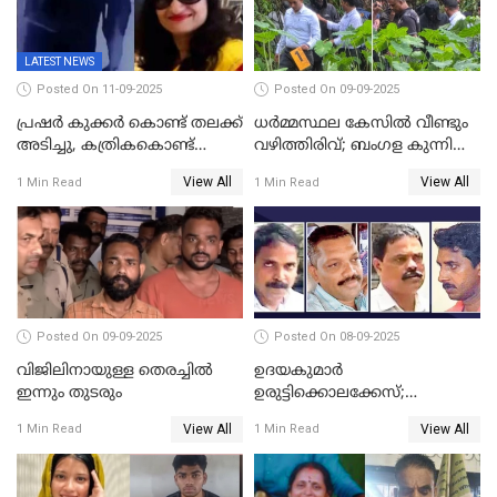
LATEST NEWS
Posted On 11-09-2025
Posted On 09-09-2025
പ്രഷർ കുക്കർ കൊണ്ട് തലക്ക്
ധർമ്മസ്ഥല കേസിൽ വീണ്ടും
അടിച്ചു, കത്രികകൊണ്ട്
വഴിത്തിരിവ്; ബംഗള കുന്നിൽ
കഴുത്തറുത്ത് യുവതിയെ
മൃതദേഹ അവശിഷ്ടങ്ങൾ
View All
View All
1 Min Read
1 Min Read
കൊലപ്പെടുത്തി; 5 പവൻ
കണ്ടെത്തി
സ്വർണ്ണവും ഒരു ലക്ഷം
രൂപയും കാണാതായി
Posted On 09-09-2025
Posted On 08-09-2025
വിജിലിനായുള്ള തെരച്ചിൽ
ഉദയകുമാര്‍
ഇന്നും തുടരും
ഉരുട്ടിക്കൊലക്കേസ്;
വിധിക്കെതിരെ കുടുംബം
View All
View All
1 Min Read
1 Min Read
സുപ്രീംകോടതിയിലേക്ക്