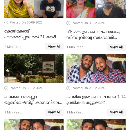
Posted On 03-09-2025
Posted On 30-12-2024
കോഴിക്കോട്
വീട്ടമ്മയുടെ കൊലപാതകം;
എരഞ്ഞിപ്പാലത്ത് 21 കാരി
സിന്ധുവിന്റെ സഹോദരി
ജീവനൊടുക്കിയ സംഭവം:
ഭർത്താവ് പിടിയില്‍
View All
2 Min Read
View All
1 Min Read
കൂടുതൽ അന്വേഷണത്തിന്
പൊലീസ്
Posted On 30-12-2024
Posted On 28-12-2024
ചെന്നൈ അണ്ണാ
പെരിയ ഇരട്ടക്കൊല കേസ്; 14
യൂണിവേഴ്‌സിറ്റി കാമ്പസിലെ
പ്രതികള്‍ കുറ്റക്കാര്‍
ബലാത്സംഗം; ദേശീയ വനിതാ
View All
View All
1 Min Read
1 Min Read
കമ്മീഷന്‍ ഇന്ന്
യൂണിവേഴ്‌സിറ്റിയിലെത്തും