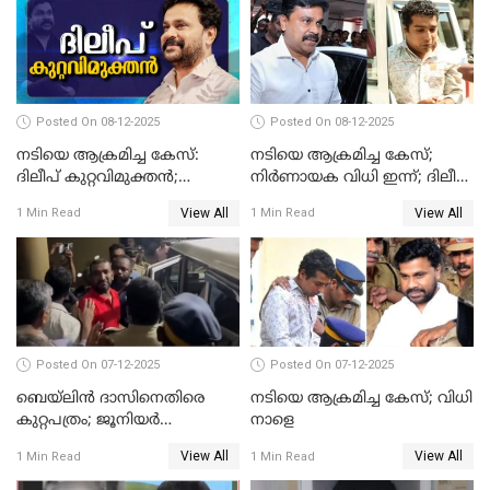
Posted On 08-12-2025
Posted On 08-12-2025
നടിയെ ആക്രമിച്ച കേസ്:
നടിയെ ആക്രമിച്ച കേസ്;
ദിലീപ് കുറ്റവിമുക്തന്‍;
നിർണായക വിധി ഇന്ന്; ദിലീപ്
പള്‍സര്‍ സുനി അടക്കം ആറു
അടക്കം 10 പ്രതികൾ
View All
View All
1 Min Read
1 Min Read
പ്രതികള്‍ കുറ്റക്കാര്‍;
ശിക്ഷവിധി 12 ന്
Posted On 07-12-2025
Posted On 07-12-2025
ബെയ്‌ലിന്‍ ദാസിനെതിരെ
നടിയെ ആക്രമിച്ച കേസ്; വിധി
കുറ്റപത്രം; ജൂനിയർ
നാളെ
അഭിഭാഷക ശ്യാമിലിയെ
View All
View All
1 Min Read
1 Min Read
മർദിച്ച കേസ്