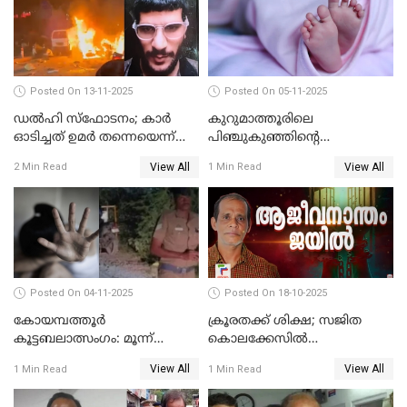
Posted On 13-11-2025
Posted On 05-11-2025
ഡല്‍ഹി സ്‌ഫോടനം; കാര്‍
കുറുമാത്തൂരിലെ
ഓടിച്ചത് ഉമര്‍ തന്നെയെന്ന്
പിഞ്ചുകുഞ്ഞിന്റെ
സ്ഥിരീകരിച്ച് DNA
കൊലപാതകം; അമ്മ
View All
View All
2 Min Read
1 Min Read
പരിശോധനാഫലം
അറസ്റ്റില്‍
Posted On 04-11-2025
Posted On 18-10-2025
കോയമ്പത്തൂർ
ക്രൂരതക്ക് ശിക്ഷ; സജിത
കൂട്ടബലാത്സംഗം: മൂന്ന്
കൊലക്കേസില്‍
പ്രതികൾ അറസ്റ്റിൽ
ചെന്താമരയ്ക്ക്
View All
View All
1 Min Read
1 Min Read
ഇരട്ടജീവപര്യന്തം