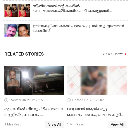
സ്ത്രീധനത്തിന്റെ പേരില്‍
കൊലപാതകം;26കാരിയെ തീ കൊളുത്തി
കൊലപ്പെടുത്തി
ഊന്നുകല്ലിലെ കൊലപാതകം; പ്രതി സുഹൃത്തെന്ന്
പൊലീസ്
RELATED STORIES
View all news
Posted On 26-12-2025
Posted On 25-12-2025
ട്രെയിനില്‍ നിന്നും 19കാരിയെ
വാളയാര്‍ ആള്‍ക്കൂട്ട
തള്ളിയിട്ട സംഭവം;
കൊലപാതകം; ഒരാള്‍ കൂടി
കൊച്ചിയിലെ
അറസ്റ്റില്‍
View All
View All
1 Min Read
1 Min Read
ആശുപത്രിയിലേക്ക് മാറ്റി