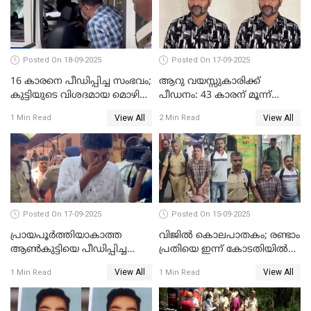
Posted On 18-09-2025
Posted On 17-09-2025
16 കാരനെ പീഡിപ്പിച്ച സംഭവം;
ആറു വയസ്സുകാരിക്ക്
കുട്ടിയുടെ വിശദമായ മൊഴി
പീഡനം: 43 കാരന് മൂന്ന്
രേഖപ്പെടുത്തും
ജീവപര്യന്തവും 3 ലക്ഷം രൂപ
View All
View All
1 Min Read
2 Min Read
പിഴയും ശിക്ഷ
Posted On 17-09-2025
Posted On 15-09-2025
പ്രായപൂർത്തിയാകാത്ത
വിജിൽ കൊലപാതകം; രണ്ടാം
ആൺകുട്ടിയെ പീഡിപ്പിച്ച
പ്രതിയെ ഇന്ന് കോടതിയിൽ
സംഭവം; ഒരാൾ കൂടി
ഹാജരാക്കും
View All
View All
1 Min Read
1 Min Read
അറസ്റ്റിൽ