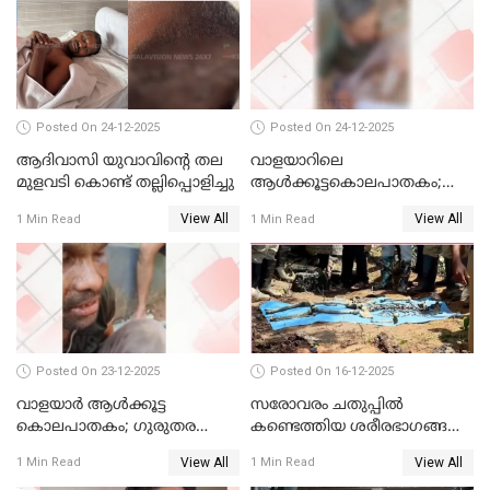
Posted On 24-12-2025
Posted On 24-12-2025
ആദിവാസി യുവാവിന്റെ തല
വാളയാറിലെ
മുളവടി കൊണ്ട് തല്ലിപ്പൊളിച്ചു
ആൾക്കൂട്ടകൊലപാതകം;
പ്രതികളെ കസ്റ്റഡിയില്‍
View All
View All
1 Min Read
1 Min Read
വാങ്ങും
Posted On 23-12-2025
Posted On 16-12-2025
വാളയാർ ആൾക്കൂട്ട
സരോവരം ചതുപ്പിൽ
കൊലപാതകം; ഗുരുതര
കണ്ടെത്തിയ ശരീരഭാഗങ്ങൾ
വകുപ്പുകൾ ചുമത്തി അറസ്റ്റ്
വിജിലിൻ്റേത് തന്നെയെന്ന്
View All
View All
1 Min Read
1 Min Read
ഡി.എൻ.എ പരിശോധനയിൽ