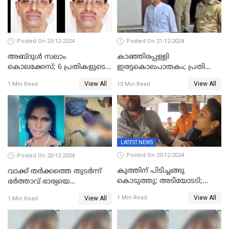
Posted On 23-12-2024
Posted On 21-12-2024
അബ്ദുള്‍ സലാം
കാഞ്ഞിരപ്പള്ളി
കൊലക്കേസ്‌; 6 പ്രതികളുടെ
ഇരട്ടകൊലപാതകം; പ്രതി
ശിക്ഷാവിധി ഇന്ന്‌
ജോർജ് കുര്യന് ഇരട്ട
View All
View All
1 Min Read
10 Min Read
ജീവപര്യന്തം
LATEST NEWS
Posted On 20-12-2024
Posted On 20-12-2024
കുത്തിന് പിടിച്ചങ്ങു
വാക്ക് തര്‍ക്കത്തെ തുടര്‍ന്ന്
കൊടുത്തു; അടിയോടടി;
ഭര്‍ത്താവ് ഭാര്യയെ
നിന്നങ്ങു മേടിച്ചു; ബസില്‍
വെട്ടിക്കൊന്നു
View All
1 Min Read
View All
1 Min Read
ശല്യം ചെയ്തയാളെ 26 തവണ
മുഖത്തടിച്ച് അധ്യാപിക