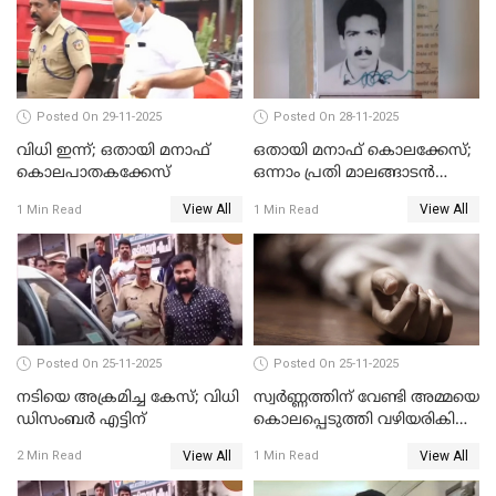
Posted On 29-11-2025
Posted On 28-11-2025
വിധി ഇന്ന്; ഒതായി മനാഫ്
ഒതായി മനാഫ് കൊലക്കേസ്;
കൊലപാതകക്കേസ്
ഒന്നാം പ്രതി മാലങ്ങാടന്‍
ഷെഫീഖ് കുറ്റക്കാരൻ
View All
View All
1 Min Read
1 Min Read
Posted On 25-11-2025
Posted On 25-11-2025
നടിയെ അക്രമിച്ച കേസ്; വിധി
സ്വർണ്ണത്തിന് വേണ്ടി അമ്മയെ
ഡിസംബര്‍ എട്ടിന്
കൊലപ്പെടുത്തി വഴിയരികിൽ
തള്ളി; മകളും കാമുകനും
View All
View All
2 Min Read
1 Min Read
പിടിയിൽ