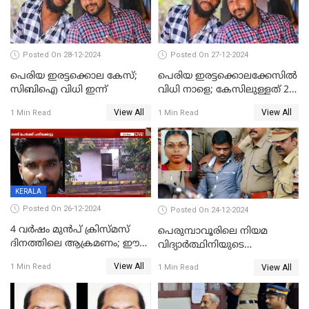
Posted On 28-12-2024
Posted On 27-12-2024
പെരിയ ഇരട്ടക്കൊല കേസ്;
പെരിയ ഇരട്ടക്കൊലക്കേസില്‍
സിബിഐ വിധി ഇന്ന്
വിധി നാളെ; കേസിലുള്ളത് 24
പ്രതികള്‍
View All
View All
1 Min Read
1 Min Read
KERALA
Posted On 26-12-2024
Posted On 24-12-2024
4 വർഷം മുൻപ് ക്രിസ്മസ്
പെരുമ്പാവൂരിലെ നിയമ
ദിനത്തിലെ ആക്രമണം; ഈ
വിദ്യാര്‍ത്ഥിനിയുടെ
ക്രിസ്മസിന് പകരം
കൊലപാതകം ; പ്രതി
View All
1 Min Read
View All
1 Min Read
ചോദിക്കാനെത്തി, 2 പേർ
അമീറുള്‍ ഇസ്ലാമിന്റെ
കുത്തേറ്റു മരിച്ചു
മനോനിലയില്‍ കുഴപ്പമില്ലെന്ന്
റിപ്പോര്‍ട്ട്