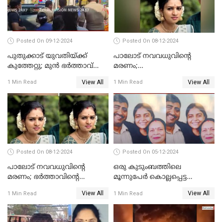
Posted On 09-12-2024
Posted On 08-12-2024
പുതുക്കാട് യുവതിയ്ക്ക്
പാലോട് നവവധുവിന്റെ
കുത്തേറ്റു; മുൻ ഭർത്താവ്
മരണം;
പൊലീസിൽ കീഴടങ്ങി
ജീവനൊടുക്കിയതാണെന്ന്‌
View All
View All
1 Min Read
1 Min Read
സ്ഥിരീകരിച്ച് പൊലീസ്
Posted On 08-12-2024
Posted On 05-12-2024
പാലോട് നവവധുവിന്റെ
ഒരു കുടുംബത്തിലെ
മരണം; ഭര്‍ത്താവിന്റെ
മൂന്നുപേര്‍ കൊല്ലപ്പെട്ട
സുഹൃത്ത് കസ്റ്റഡിയിൽ
സംഭവം; മകന്‍ പിടിയില്‍
View All
View All
1 Min Read
1 Min Read