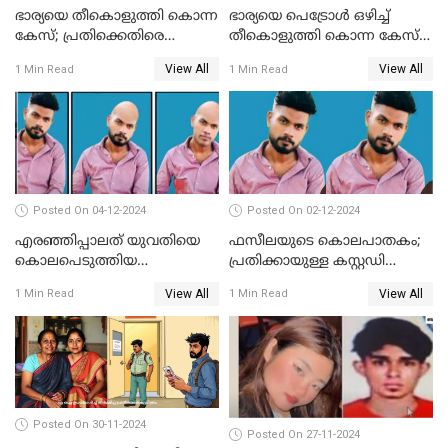
ഭാര്യയെ തീകൊളുത്തി കൊന്ന
ഭാര്യയെ പെട്രോള്‍ ഒഴിച്ച്
കേസ്; പ്രതിക്കെതിരെ
തീകൊളുത്തി കൊന്ന കേസ്‌;
കൊലപാതക കുറ്റവും
ഭര്‍ത്താവിന്റെ അറസ്റ്റ്
View All
View All
1 Min Read
1 Min Read
വധശ്രമ കുറ്റവും ചുമത്തി
രേഖപ്പെടുത്തി
Posted On 04-12-2024
Posted On 02-12-2024
എരഞ്ഞിപ്പാലത് യുവതിയെ
ഫസീലയുടെ കൊലപാതകം;
കൊലപെടുത്തിയ
പ്രതിക്കായുള്ള കസ്റ്റഡി
സംഭവത്തിൽ പ്രതിക്കായുള്ള
അപേക്ഷ ഇന്ന് നൽകും
View All
View All
1 Min Read
1 Min Read
കസ്റ്റഡി അപേക്ഷ ഇന്ന്
Posted On 30-11-2024
Posted On 27-11-2024