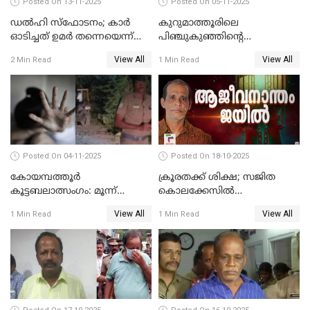
Posted On 13-11-2025
Posted On 05-11-2025
ഡല്‍ഹി സ്‌ഫോടനം; കാര്‍
കുറുമാത്തൂരിലെ
ഓടിച്ചത് ഉമര്‍ തന്നെയെന്ന്
പിഞ്ചുകുഞ്ഞിന്റെ
സ്ഥിരീകരിച്ച് DNA
കൊലപാതകം; അമ്മ
View All
View All
2 Min Read
1 Min Read
പരിശോധനാഫലം
അറസ്റ്റില്‍
Posted On 04-11-2025
Posted On 18-10-2025
കോയമ്പത്തൂർ
ക്രൂരതക്ക് ശിക്ഷ; സജിത
കൂട്ടബലാത്സംഗം: മൂന്ന്
കൊലക്കേസില്‍
പ്രതികൾ അറസ്റ്റിൽ
ചെന്താമരയ്ക്ക്
View All
View All
1 Min Read
1 Min Read
ഇരട്ടജീവപര്യന്തം