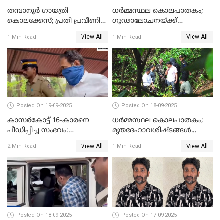
തമ്പാനൂര്‍ ഗായത്രി
ധർമ്മസ്ഥല കൊലപാതകം;
കൊലക്കേസ്; പ്രതി പ്രവീണിന്
ഗൂഢാലോചനയ്ക്ക്
ജീവപര്യന്തം കഠിനതടവും ഒരു
തെളിവുകൾ ഇല്ല
View All
View All
1 Min Read
1 Min Read
ലക്ഷം രൂപ പിഴയും
Posted On 19-09-2025
Posted On 18-09-2025
കാസർകോട്ട് 16-കാരനെ
ധർമ്മസ്ഥല കൊലപാതകം;
പീഡിപ്പിച്ച സംഭവം:
മൃതദേഹാവശിഷ്ടങ്ങൾ
ലക്ഷങ്ങളുടെ സാമ്പത്തിക
കണ്ടെത്താൻ SIT
View All
View All
2 Min Read
1 Min Read
ഇടപാടുകൾ നടന്നതായി
പൊലീസ്
Posted On 18-09-2025
Posted On 17-09-2025