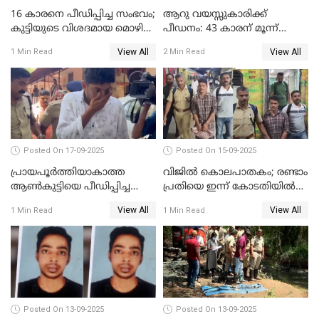
16 കാരനെ പീഡിപ്പിച്ച സംഭവം;
ആറു വയസ്സുകാരിക്ക്
കുട്ടിയുടെ വിശദമായ മൊഴി
പീഡനം: 43 കാരന് മൂന്ന്
രേഖപ്പെടുത്തും
ജീവപര്യന്തവും 3 ലക്ഷം രൂപ
View All
View All
1 Min Read
2 Min Read
പിഴയും ശിക്ഷ
Posted On 17-09-2025
Posted On 15-09-2025
പ്രായപൂർത്തിയാകാത്ത
വിജിൽ കൊലപാതകം; രണ്ടാം
ആൺകുട്ടിയെ പീഡിപ്പിച്ച
പ്രതിയെ ഇന്ന് കോടതിയിൽ
സംഭവം; ഒരാൾ കൂടി
ഹാജരാക്കും
View All
View All
1 Min Read
1 Min Read
അറസ്റ്റിൽ
Posted On 13-09-2025
Posted On 13-09-2025