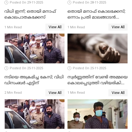
Posted On 29-11-2025
Posted On 28-11-2025
വിധി ഇന്ന്; ഒതായി മനാഫ്
ഒതായി മനാഫ് കൊലക്കേസ്;
കൊലപാതകക്കേസ്
ഒന്നാം പ്രതി മാലങ്ങാടന്‍
ഷെഫീഖ് കുറ്റക്കാരൻ
View All
View All
1 Min Read
1 Min Read
Posted On 25-11-2025
Posted On 25-11-2025
നടിയെ അക്രമിച്ച കേസ്; വിധി
സ്വർണ്ണത്തിന് വേണ്ടി അമ്മയെ
ഡിസംബര്‍ എട്ടിന്
കൊലപ്പെടുത്തി വഴിയരികിൽ
തള്ളി; മകളും കാമുകനും
View All
View All
2 Min Read
1 Min Read
പിടിയിൽ