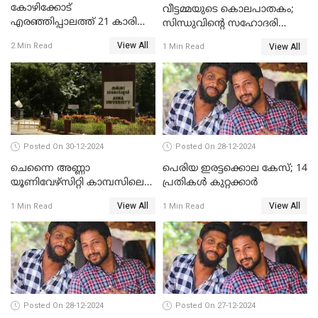
കോഴിക്കോട്
വീട്ടമ്മയുടെ കൊലപാതകം;
എരഞ്ഞിപ്പാലത്ത് 21 കാരി
സിന്ധുവിന്റെ സഹോദരി
ജീവനൊടുക്കിയ സംഭവം:
ഭർത്താവ് പിടിയില്‍
View All
2 Min Read
View All
1 Min Read
കൂടുതൽ അന്വേഷണത്തിന്
പൊലീസ്
Posted On 30-12-2024
Posted On 28-12-2024
ചെന്നൈ അണ്ണാ
പെരിയ ഇരട്ടക്കൊല കേസ്; 14
യൂണിവേഴ്‌സിറ്റി കാമ്പസിലെ
പ്രതികള്‍ കുറ്റക്കാര്‍
ബലാത്സംഗം; ദേശീയ വനിതാ
View All
View All
1 Min Read
1 Min Read
കമ്മീഷന്‍ ഇന്ന്
യൂണിവേഴ്‌സിറ്റിയിലെത്തും
Posted On 28-12-2024
Posted On 27-12-2024