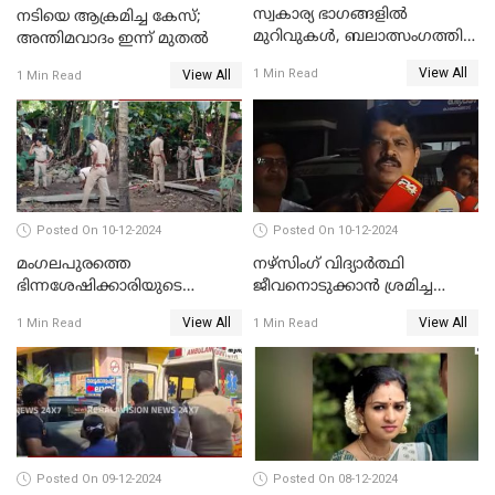
സ്വകാര്യ ഭാഗങ്ങളിൽ
നടിയെ ആക്രമിച്ച കേസ്;
മുറിവുകൾ, ബലാത്സംഗത്തിന്
അന്തിമവാദം ഇന്ന് മുതല്‍
ഇരയായെന്ന് പോത്തന്‍ കോട്
View All
1 Min Read
View All
1 Min Read
കൊലപാതകത്തില്‍
പോസ്റ്റ്‌മോർട്ടം റിപ്പോർട്ട്
Posted On 10-12-2024
Posted On 10-12-2024
മംഗലപുരത്തെ
നഴ്‌സിംഗ് വിദ്യാർത്ഥി
ഭിന്നശേഷിക്കാരിയുടെ
ജീവനൊടുക്കാന്‍ ശ്രമിച്ച
കൊലപാതകം; പ്രതിയെന്ന്
സംഭവം;ഹോസ്റ്റൽ വാർഡനെ
View All
View All
1 Min Read
1 Min Read
സംശയിക്കുന്നയാള്‍
മാറ്റിയതായി മൻസൂർ
കസ്റ്റഡിയില്‍
ആശുപത്രി എം.ഡി ഷംസുദ്ദീൻ
Posted On 09-12-2024
Posted On 08-12-2024