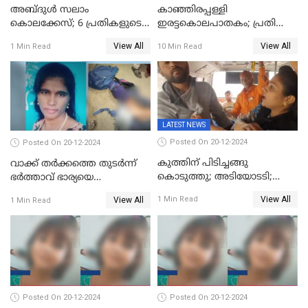
അബ്ദുള്‍ സലാം
കാഞ്ഞിരപ്പള്ളി
കൊലക്കേസ്‌; 6 പ്രതികളുടെ
ഇരട്ടകൊലപാതകം; പ്രതി
ശിക്ഷാവിധി ഇന്ന്‌
ജോർജ് കുര്യന് ഇരട്ട
View All
View All
1 Min Read
10 Min Read
ജീവപര്യന്തം
LATEST NEWS
Posted On 20-12-2024
Posted On 20-12-2024
കുത്തിന് പിടിച്ചങ്ങു
വാക്ക് തര്‍ക്കത്തെ തുടര്‍ന്ന്
കൊടുത്തു; അടിയോടടി;
ഭര്‍ത്താവ് ഭാര്യയെ
നിന്നങ്ങു മേടിച്ചു; ബസില്‍
വെട്ടിക്കൊന്നു
View All
1 Min Read
View All
1 Min Read
ശല്യം ചെയ്തയാളെ 26 തവണ
മുഖത്തടിച്ച് അധ്യാപിക
Posted On 20-12-2024
Posted On 20-12-2024