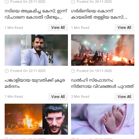
Posted On 25-11-2025
Posted On 24-11-2025
നടിയെ അക്രമിച്ച കേസ്; ഇന്ന്
ഗര്‍ഭിണിയെ കൊന്ന്
വിചാരണ കോടതി വീണ്ടും
കായലില്‍ തള്ളിയ കേസ്;
പരിഗണിക്കും
പ്രതിക്ക് വധശിക്ഷ
View All
View All
1 Min Read
1 Min Read
Posted On 22-11-2025
Posted On 14-11-2025
പങ്കാളിയായ യുവതിക്ക് ക്രൂര
ഡല്‍ഹി സ്‌ഫോടനം;
മര്‍ദനം
നിര്‍ണായ വിവരങ്ങള്‍ പുറത്ത്
View All
View All
1 Min Read
2 Min Read