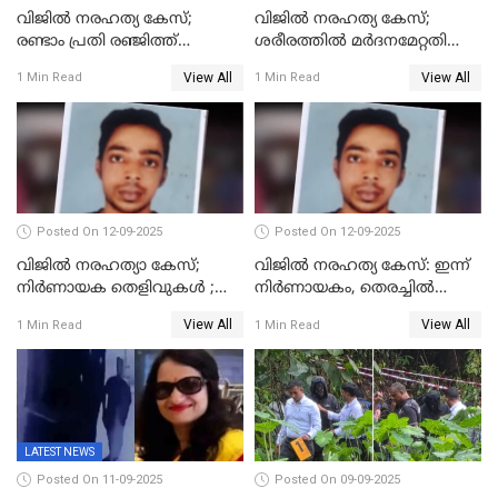
വിജിൽ നരഹത്യ കേസ്;
വിജില്‍ നരഹത്യ കേസ്;
രണ്ടാം പ്രതി രഞ്ജിത്ത്
ശരീരത്തില്‍ മര്‍ദനമേറ്റതിന്റെ
പിടിയിൽ
പാടുകളില്ല,പോസ്റ്റുമോര്‍ട്ടം
View All
View All
1 Min Read
1 Min Read
റിപ്പോർട്ട് പുറത്ത്
Posted On 12-09-2025
Posted On 12-09-2025
വിജിൽ നരഹത്യാ കേസ്;
വിജിൽ നരഹത്യ കേസ്: ഇന്ന്
നിർണായക തെളിവുകൾ ;
നിർണായകം, തെരച്ചിൽ
അസ്ഥിക്ക് പുറമേ പല്ലും,
പുനരാരംഭിച്ചു
View All
View All
1 Min Read
1 Min Read
താടിയെല്ലും ലഭിച്ചു
LATEST NEWS
Posted On 11-09-2025
Posted On 09-09-2025