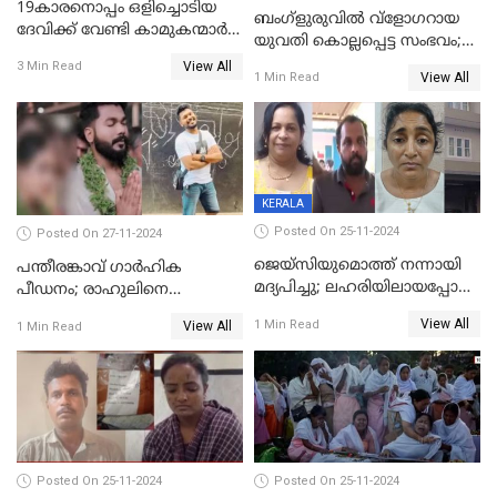
19കാരനൊപ്പം ഒളിച്ചൊടിയ
ബംഗ്‌ളുരുവില്‍ വ്‌ളോഗറായ
ദേവിക്ക് വേണ്ടി കാമുകന്മാർ
യുവതി കൊല്ലപ്പെട്ട സംഭവം;
പൊലീസ് സ്റ്റേഷനിൽ; പിന്നീട്
പൊലീസ് അന്വേഷണം
View All
3 Min Read
സംഭവിച്ചത്
View All
1 Min Read
ഊര്‍ജിതമാക്കി
KERALA
Posted On 25-11-2024
Posted On 27-11-2024
ജെയ്‌സിയുമൊത്ത് നന്നായി
പന്തീരങ്കാവ് ഗാർഹിക
മദ്യപിച്ചു; ലഹരിയിലായപ്പോൾ
പീഡനം; രാഹുലിനെ
ഡംബൽ എടുത്ത് തലയ്ക്ക്
കസ്റ്റഡിയിൽ ആവശ്യപ്പെട്ട്
View All
1 Min Read
View All
1 Min Read
പലവട്ടം അടിച്ചു;
പൊലീസ് കോടതിയിൽ
നിലവിളിച്ചപ്പോൾ മുഖത്ത്
അപേക്ഷ നൽകും
തലയിണ വച്ചമർത്തി;
അരുംകൊലയിൽ യുവാവും
യുവതിയും പിടിയിൽ
Posted On 25-11-2024
Posted On 25-11-2024