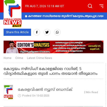
FRI AUG 7, 2026 10:18 AM IST
കനത്തമഴ സാധ്യതയെ തുടർന്ന് കോട്ടയം,ആലപ്പുഴ,വയനാട്
Share this Article
Home
Crime
Latest Crime News
കോട്ടയം നഴ്സിംഗ് കോളേജിലെ റാഗിങ്‌; 5
വിദ്യാർത്ഥികളുടെ തുടർ പഠനം തടയാൻ തീരുമാനം
കേരളവിഷൻ ന്യൂസ് ഡെസ്‌ക്
2 Min Read
Posted On 15-02-2025