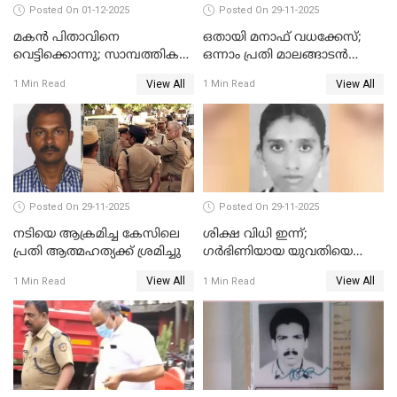
Posted On 01-12-2025
Posted On 29-11-2025
മകൻ പിതാവിനെ
ഒതായി മനാഫ് വധക്കേസ്;
വെട്ടിക്കൊന്നു; സാമ്പത്തിക
ഒന്നാം പ്രതി മാലങ്ങാടൻ
തർക്കം
ഷഫീഖിന് ജീവപര്യന്തം തടവ്,
View All
View All
1 Min Read
1 Min Read
ഒരു ലക്ഷം രൂപ പിഴ
Posted On 29-11-2025
Posted On 29-11-2025
നടിയെ ആക്രമിച്ച കേസിലെ
ശിക്ഷ വിധി ഇന്ന്;
പ്രതി ആത്മഹത്യക്ക് ശ്രമിച്ചു
ഗർഭിണിയായ യുവതിയെ
കൊന്നു കായലിൽ തള്ളിയ
View All
View All
1 Min Read
1 Min Read
കേസ്