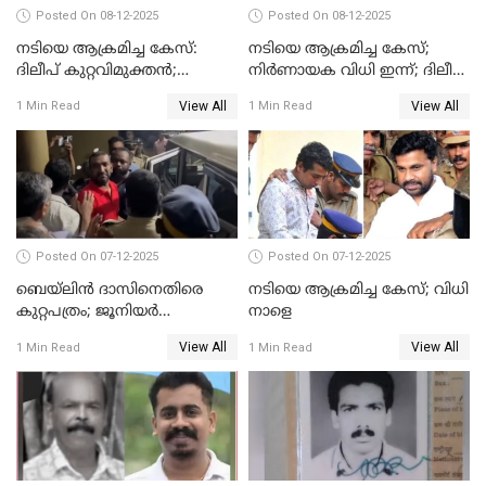
Posted On 08-12-2025
Posted On 08-12-2025
നടിയെ ആക്രമിച്ച കേസ്:
നടിയെ ആക്രമിച്ച കേസ്;
ദിലീപ് കുറ്റവിമുക്തന്‍;
നിർണായക വിധി ഇന്ന്; ദിലീപ്
പള്‍സര്‍ സുനി അടക്കം ആറു
അടക്കം 10 പ്രതികൾ
View All
View All
1 Min Read
1 Min Read
പ്രതികള്‍ കുറ്റക്കാര്‍;
ശിക്ഷവിധി 12 ന്
Posted On 07-12-2025
Posted On 07-12-2025
ബെയ്‌ലിന്‍ ദാസിനെതിരെ
നടിയെ ആക്രമിച്ച കേസ്; വിധി
കുറ്റപത്രം; ജൂനിയർ
നാളെ
അഭിഭാഷക ശ്യാമിലിയെ
View All
View All
1 Min Read
1 Min Read
മർദിച്ച കേസ്