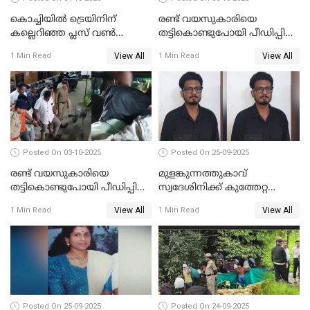
കൊച്ചിയില്‍ ട്രെയിനിന്
രണ്ട് വയസുകാരിയെ
കല്ലെറിഞ്ഞ പ്ലസ് വൺ
തട്ടികൊണ്ടുപോയി പീഡിപ്പിച്ച
വിദ്യാർഥികൾ പിടിയിൽ;
കേസ്; പ്രതിക്ക് 65 വർഷം
View All
View All
1 Min Read
1 Min Read
കല്ലേറിൽ അഗ്നിരക്ഷാസേന
തടവ്
ഉദ്യോഗസ്ഥന് പരിക്കേറ്റിരുന്നു
Posted On 03-10-2025
Posted On 25-09-2025
രണ്ട് വയസുകാരിയെ
മുളങ്കുന്നത്തുകാവ്
തട്ടികൊണ്ടുപോയി പീഡിപ്പിച്ച
സ്വദേശിനിക്ക് കുത്തേറ്റ
കേസ് ശിക്ഷവിധി ഇന്ന്
സംഭവം; പ്രതി മാര്‍ട്ടിന്‍
View All
View All
1 Min Read
1 Min Read
ജോസഫ് പിടിയില്‍
Posted On 25-09-2025
Posted On 24-09-2025