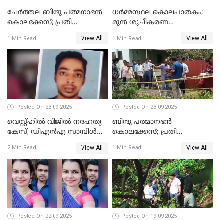
ചേർത്തല ബിന്ദു പത്മനാഭൻ
ധർമ്മസ്ഥല കൊലപാതകം;
കൊലക്കേസ്; പ്രതി
മുൻ ശുചീകരണ
സെബാസ്റ്റ്യന്‍ കുറ്റം സമ്മതിച്ചു
തൊഴിലാളിയുടെ മൊഴി
View All
View All
1 Min Read
1 Min Read
രേഖപ്പെടുത്തും
Posted On 23-09-2025
Posted On 23-09-2025
വെസ്റ്റ്ഹിൽ വിജിൽ നരഹത്യ
ബിന്ദു പത്മാനഭന്‍
കേസ്; ഡിഎൻഎ സാമ്പിൾ
കൊലക്കേസ്; പ്രതി
പരിശോധനയ്ക്ക് അയക്കും
സെബാസ്റ്റ്യന്റെ അറസ്റ്റ്
View All
View All
2 Min Read
1 Min Read
രേഖപ്പെടുത്തി
Posted On 22-09-2025
Posted On 19-09-2025