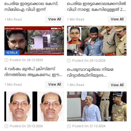
പെരിയ ഇരട്ടക്കൊല കേസ്;
പെരിയ ഇരട്ടക്കൊലക്കേസില്‍
സിബിഐ വിധി ഇന്ന്
വിധി നാളെ; കേസിലുള്ളത് 24
പ്രതികള്‍
View All
View All
1 Min Read
1 Min Read
KERALA
Posted On 26-12-2024
Posted On 24-12-2024
4 വർഷം മുൻപ് ക്രിസ്മസ്
പെരുമ്പാവൂരിലെ നിയമ
ദിനത്തിലെ ആക്രമണം; ഈ
വിദ്യാര്‍ത്ഥിനിയുടെ
ക്രിസ്മസിന് പകരം
കൊലപാതകം ; പ്രതി
View All
1 Min Read
View All
1 Min Read
ചോദിക്കാനെത്തി, 2 പേർ
അമീറുള്‍ ഇസ്ലാമിന്റെ
കുത്തേറ്റു മരിച്ചു
മനോനിലയില്‍ കുഴപ്പമില്ലെന്ന്
റിപ്പോര്‍ട്ട്
Posted On 23-12-2024
Posted On 21-12-2024