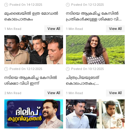
Posted On 14-12-2025
Posted On 12-12-2025
മുംബൈയില്‍ ഉത്ര മോഡല്‍
നടിയെ ആക്രമിച്ച കേസില്‍
കൊലപാതകം
പ്രതികള്‍ക്കുള്ള ശിക്ഷാ വിധി
3.30 ന്
View All
View All
1 Min Read
1 Min Read
Posted On 12-12-2025
Posted On 10-12-2025
നടിയെ ആക്രമിച്ച കേസിൽ
ചിത്രപ്രിയയുടേത്
ശിക്ഷാ വിധി ഇന്ന്
കൊലപാതകം;
ആണ്‍സുഹൃത്ത് കുറ്റം
View All
View All
2 Min Read
1 Min Read
സമ്മതിച്ചെന്ന് പൊലീസ്