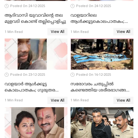
Posted On 24-12-2025
Posted On 24-12-2025
ആദിവാസി യുവാവിന്റെ തല
വാളയാറിലെ
മുളവടി കൊണ്ട് തല്ലിപ്പൊളിച്ചു
ആൾക്കൂട്ടകൊലപാതകം;
പ്രതികളെ കസ്റ്റഡിയില്‍
View All
View All
1 Min Read
1 Min Read
വാങ്ങും
Posted On 23-12-2025
Posted On 16-12-2025
വാളയാർ ആൾക്കൂട്ട
സരോവരം ചതുപ്പിൽ
കൊലപാതകം; ഗുരുതര
കണ്ടെത്തിയ ശരീരഭാഗങ്ങൾ
വകുപ്പുകൾ ചുമത്തി അറസ്റ്റ്
വിജിലിൻ്റേത് തന്നെയെന്ന്
View All
View All
1 Min Read
1 Min Read
ഡി.എൻ.എ പരിശോധനയിൽ
സ്ഥിരീകരണം