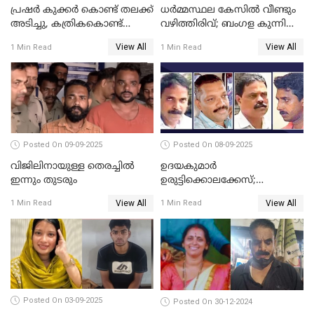
പ്രഷർ കുക്കർ കൊണ്ട് തലക്ക്
ധർമ്മസ്ഥല കേസിൽ വീണ്ടും
അടിച്ചു, കത്രികകൊണ്ട്
വഴിത്തിരിവ്; ബംഗള കുന്നിൽ
കഴുത്തറുത്ത് യുവതിയെ
മൃതദേഹ അവശിഷ്ടങ്ങൾ
View All
View All
1 Min Read
1 Min Read
കൊലപ്പെടുത്തി; 5 പവൻ
കണ്ടെത്തി
സ്വർണ്ണവും ഒരു ലക്ഷം
രൂപയും കാണാതായി
Posted On 09-09-2025
Posted On 08-09-2025
വിജിലിനായുള്ള തെരച്ചിൽ
ഉദയകുമാര്‍
ഇന്നും തുടരും
ഉരുട്ടിക്കൊലക്കേസ്;
വിധിക്കെതിരെ കുടുംബം
View All
View All
1 Min Read
1 Min Read
സുപ്രീംകോടതിയിലേക്ക്
Posted On 03-09-2025
Posted On 30-12-2024