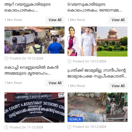
ആറ് വയസ്സുകാരിയുടെ
6വയസുകാരിയുടെ
കൊലപാതകം;
കൊലപാതകം; രണ്ടാനമ്മയെ
ദുർമന്ത്രവാദവുമായി
കോടതിയില്‍ ഹാജരാക്കും
View All
View All
1 Min Read
1 Min Read
ബന്ധമില്ലെന്ന് സ്ഥിരീകരണം
Posted On 19-12-2024
Posted On 13-12-2024
കൊച്ചി വെണ്ണലയില്‍ മകന്‍
പ്രതിക്ക് ജാമ്യമില്ല ;സന്ദീപിന്റെ
അമ്മയുടെ മൃതദേഹം
ജാമ്യാപേക്ഷ സുപ്രീംകോടതി
രഹസ്യമായി കുഴിച്ചുമൂടി
തള്ളി
View All
1 Min Read
View All
1 Min Read
KERALA
Posted On 10-12-2024
Posted On 11-12-2024