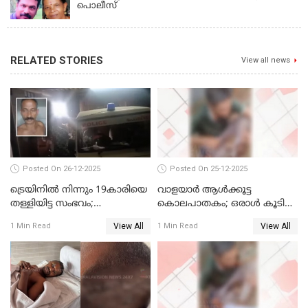
പൊലീസ്
RELATED STORIES
View all news
Posted On 26-12-2025
Posted On 25-12-2025
ട്രെയിനില്‍ നിന്നും 19കാരിയെ
വാളയാര്‍ ആള്‍ക്കൂട്ട
തള്ളിയിട്ട സംഭവം;
കൊലപാതകം; ഒരാള്‍ കൂടി
കൊച്ചിയിലെ
അറസ്റ്റില്‍
View All
View All
1 Min Read
1 Min Read
ആശുപത്രിയിലേക്ക് മാറ്റി