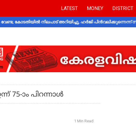
LATEST
MONEY
DISTRICT
വേണ്ട; കോടതിയിൽ നിലപാട് അറിയിച്ചു, ഹർജി പിൻവലിക്കുന്നെന്ന്
്ന് 75-ാം പിറന്നാള്‍
1 Min Read