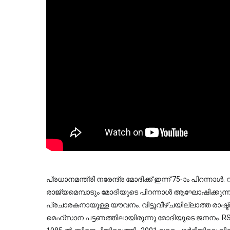
പ്രധാനമന്ത്രി നരേന്ദ്ര മോദിക്ക് ഇന്ന് 75-ാം പിറന്
രാജ്യമെമ്പാടും മോദിയുടെ പിറന്നാള്‍ ആഘോഷിക്കുന്ന
പ്രചാരകനായുള്ള യൗവനം. വിട്ടുവീഴ്ചയില്ലാത്ത രാഷ്ട്
മെഹ്സാന പട്ടണത്തിലായിരുന്നു മോദിയുടെ ജനനം. RSS