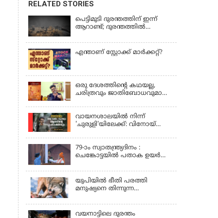
RELATED STORIES
പെട്ടിമുടി ദുരന്തത്തിന് ഇന്ന്
ആറാണ്ട്; ദുരന്തത്തിൽ
പൊലിഞ്ഞത് 70 ജീവനുകൾ
എന്താണ് സ്റ്റോക്ക് മാർക്കറ്റ്?
ഒരു ദേശത്തിന്റെ കഥയല്ല,
ചരിത്രവും ജാതിബോധവുമാണ്
'കരിക്കോട്ടക്കരി'
വായനശാലയിൽ നിന്ന്
'ചുരുളി'യിലേക്ക്: വിനോയ്
തോമസിന്റെ എഴുത്തുവഴികൾ
79-ാം സ്വാതന്ത്ര്യദിനം :
ചെങ്കോട്ടയിൽ പതാക ഉയർത്തി
പ്രധാനമന്ത്രി; രാജ്യത്തിന്
സുപ്രധാന പ്രഖ്യാപനങ്ങൾ
യുപിയിൽ ഭീതി പരത്തി
മനുഷ്യനെ തിന്നുന്ന
ചെന്നായകൾ
വയനാട്ടിലെ ദുരന്തം