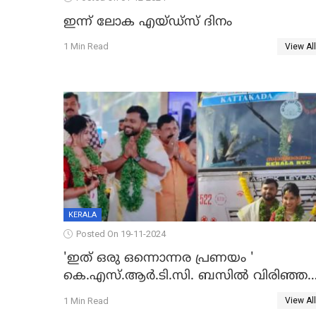
ഇന്ന് ലോക എയ്ഡ്‌സ് ദിനം
1 Min Read
View All
KERALA
Posted On 19-11-2024
'ഇത് ഒരു ഒന്നൊന്നര പ്രണയം '
കെ.എസ്.ആര്‍.ടി.സി. ബസില്‍ വിരിഞ്ഞ
പ്രണയം, ഒടുക്കം താലികെട്ടിനും അതേ
1 Min Read
View All
ബസില്‍ യാത്ര