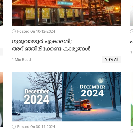
Posted On 10-12-2024
ഗുരുവായൂർ ഏകാദശി;
എ
അറിഞ്ഞിരിക്കേണ്ട കാര്യങ്ങൾ
1
1 Min Read
View All
Posted On 30-11-2024