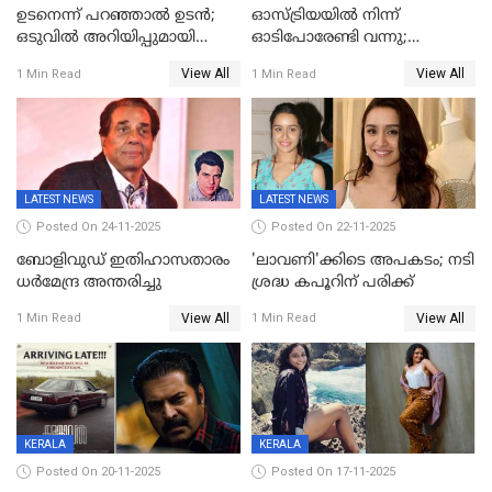
ഉടനെന്ന് പറഞ്ഞാൽ ഉടൻ;
ഓസ്ട്രിയയിൽ നിന്ന്
ഒടുവിൽ അറിയിപ്പുമായി
ഓടിപോരേണ്ടി വന്നു;
മമ്മൂട്ടി, കളങ്കാവൽ പുതിയ
വൈകാരികമായും
View All
View All
1 Min Read
1 Min Read
റിലീസ് തീയതി പുറത്ത്
ശാരീരികമായും ഉപദ്രവിച്ചു;
ഭർത്താവിനെതിരെ 50 കോടി
രൂപ നഷ്ടപരിഹാരം
ആവശ്യപ്പെട്ട് മുൻ മിസ് ഇന്ത്യ
LATEST NEWS
LATEST NEWS
Posted On 24-11-2025
Posted On 22-11-2025
ബോളിവുഡ് ഇതിഹാസതാരം
'ലാവണി'ക്കിടെ അപകടം; നടി
ധർമേന്ദ്ര അന്തരിച്ചു
ശ്രദ്ധ കപൂറിന് പരിക്ക്
View All
View All
1 Min Read
1 Min Read
KERALA
KERALA
Posted On 20-11-2025
Posted On 17-11-2025