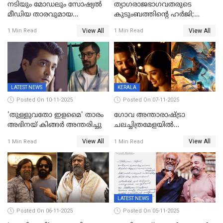
നടിയും മോഡലും സോഷ്യൽ
ത്യാഗരാജഭാഗവതരുടെ
മീഡിയ താരവുമായ
കുടുംബത്തിന്റെ ഹര്‍ജി;
'മസ്താനി' വിവാഹിതയായി,
ദുല്‍ഖര്‍ സല്‍മാന്
View All
View All
1 Min Read
1 Min Read
ഇന്ന്‌ നല്ലൊരു ബിസി ഡേ
ഹൈക്കോടതി നോട്ടീസ്‌
ആയിരുന്നുവെന്ന് നന്ദിത
ശങ്കര
LATEST NEWS
KERALA
Posted On 10-11-2025
Posted On 07-11-2025
'തുള്ളുവതോ ഇളമൈ' താരം
ഗോവ അന്താരാഷ്ട്രാ
അഭിനയ് കിങ്ങർ അന്തരിച്ചു
ചലച്ചിത്രമേളയില്‍
മത്സരവിഭാഗത്തിലേക്ക്
View All
View All
1 Min Read
1 Min Read
മലയാളത്തില്‍നിന്ന്
ഏകചിത്രമായി 'എആര്‍എം';
LATEST NEWS
Posted On 06-11-2025
Posted On 05-11-2025