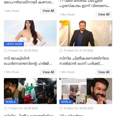
71-ാമത് ദേശീയ ചലച്ചിത്ര
മോഹൻലാലിനായി കസേര
പുരസ്‌കാരം ഇന്ന് വിതരണം
ഒരുക്കിക്കൊടുത്ത് ഷാരുഖ്
View All
ചെയ്യും
1 Min Read
ഖാൻ
View All
1 Min Read
LATEST NEWS
Posted On 22-09-2025
Posted On 21-09-2025
നടി ജാക്വിലിന്‍
സിനിമ ചിത്രീകരണത്തിനിടെ
ഫെര്‍ണാണ്ടസിന്റെ ഹര്‍ജി
സൽമാൻ ഖാന് പരിക്ക്;
സുപ്രീം കോടതി തള്ളി
ചികിത്സയിൽ;
View All
View All
1 Min Read
1 Min Read
മുംബൈയിലേക്ക് മടങ്ങി
KERALA
KERALA
Posted On 20-09-2025
Posted On 20-09-2025