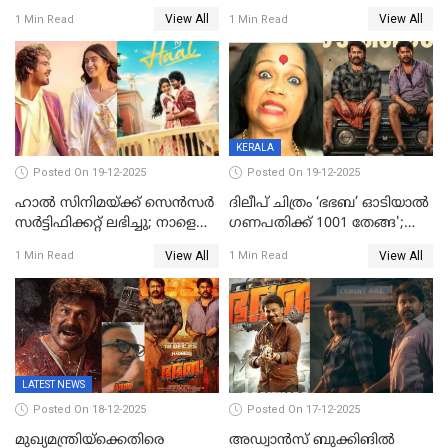
മൃതദേഹം വസതിയിൽ;
View All
View All
1 Min Read
1 Min Read
സംസ്കാരം നാളെ
KERALA
Posted On 19-12-2025
Posted On 19-12-2025
ഹാല്‍ സിനിമയ്ക്ക് സെന്‍സര്‍
ദിലീപ് ചിത്രം ‘ഭഭബ’ ഓടിയാൽ
സര്‍ട്ടിഫിക്കറ്റ് ലഭിച്ചു; നാളെ
ഗണപതിക്ക് 1001 തേങ്ങ';
ട്രെയ്ലര്‍ പുറത്ത് വിടും
കലാമണ്ഡലം സത്യഭാമ
View All
View All
1 Min Read
1 Min Read
LATEST NEWS
Posted On 18-12-2025
Posted On 17-12-2025
മുഖ്യമന്ത്രിയ്ക്കെതിരെ
അഡ്വാൻസ് ബുക്കിങിൽ