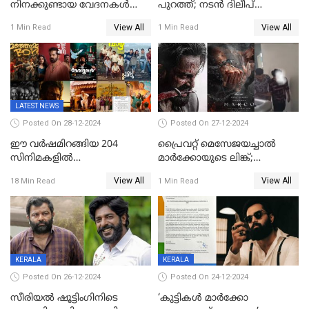
നിനക്കുണ്ടായ വേദനകള്‍
പുറത്ത്; നടൻ ദിലീപ്
സധൈര്യം പറയു';
ശങ്കറിന്റെ മരണകാരണം
View All
View All
1 Min Read
1 Min Read
'കരയേണ്ടതും ഒറ്റപ്പെടേണ്ടതും
ആന്തരിക രക്തസ്രാവം
വേട്ടക്കാരനാണ്, വേദനകള്‍
സധൈര്യം പറയു;
പെണ്‍കുട്ടിയോട് റിനി ആര്‍
ജോര്‍ജ്
LATEST NEWS
Posted On 28-12-2024
Posted On 27-12-2024
ഈ വർഷമിറങ്ങിയ 204
പ്രൈവറ്റ് മെസേജയച്ചാല്‍
സിനിമകളിൽ
മാർക്കോയുടെ ലിങ്ക്;
നേട്ടമുണ്ടാക്കിയത് വെറും 26
വ്യാജപതിപ്പ് കേസിൽ ആലുവ
View All
View All
18 Min Read
1 Min Read
ചിത്രങ്ങൾ; 2024ൽ സിനിമാ
സ്വദേശി അറസ്റ്റില്‍
വ്യവസായത്തിന് നഷ്ടം 700
കോടി; അഭിനേതാക്കൾ
പ്രതിഫലം കുറയ്ക്കണമെന്നും
നിർമാതാക്കളുടെ സംഘടന
KERALA
KERALA
Posted On 26-12-2024
Posted On 24-12-2024
സീരിയല്‍ ഷൂട്ടിംഗിനിടെ
‘കുട്ടികൾ മാർക്കോ