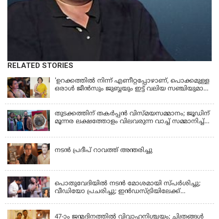
RELATED STORIES
'ഉറക്കത്തിൽ നിന്ന് എണീറ്റപ്പോഴാണ്, പൊക്കമുള്ള
ഒരാൾ ജീൻസും ജുബ്ബയും ഇട്ട് വലിയ സഞ്ചിയുമായി
നടന്നങ്ങു പോകുന്നത് കണ്ടത്; ചോദിച്ചപ്പോൾ
മരിച്ചുപോയെന്ന് പറഞ്ഞു; ആത്മാക്കളെ കണ്ടിട്ടു
ഉണ്ടെന്ന് നടി ലെന
തുടക്കത്തിന് തകർപ്പൻ വിസ്മയസമ്മാനം; ജൂഡിന്
മൂന്നര ലക്ഷത്തോളം വിലവരുന്ന വാച്ച് സമ്മാനിച്ച്
സുചിത്ര
KERALA
നടൻ പ്രദീപ് റാവത്ത് അന്തരിച്ചു
LATEST NEWS
പൊതുവേദിയില്‍ നടന്‍ മോശമായി സ്പര്‍ശിച്ചു;
വീഡിയോ പ്രചരിച്ചു; ഇന്‍ഡസ്ട്രിയിലേക്ക്
ഇനിയില്ലെന്ന് നടി
KERALA
47-ാം ജന്മദിനത്തിൽ വിവാഹനിശ്ചയം; ചിത്രങ്ങള്‍