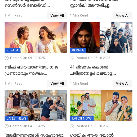
സെന്‍സര്‍ ബോര്‍ഡ്;
സ്റ്റാൻലി അന്തരിച്ചു
'പ്രൈവറ്റ്' സിനിമയില്‍
View All
View All
1 Min Read
1 Min Read
തിരുത്തല്‍
KERALA
KERALA
Posted On 09-10-2025
Posted On 08-10-2025
ബീഫ് ബിരിയാണിയും ധ്വജ
41 ദിവസം കൊണ്ട്
പ്രണാമവും സംഘം
ചരിത്രനേട്ടം! മലയാള
കാവലുണ്ടും വേണ്ട'; ഷെയ്ൻ
സിനിമയിൽ പുതിയ
View All
View All
1 Min Read
1 Min Read
നിഗത്തിന്റെ ഹാൽ
അധ്യായം, വിസ്മയമായി
സിനിമയ്ക്ക്
ലോക 300 കോടി ക്ലബ്ബിൽ
സെൻസർബോർഡിന്റെ
കടുംവെട്ട്
LATEST NEWS
LATEST NEWS
Posted On 04-10-2025
Posted On 03-10-2025
'അഭിനന്ദനങ്ങൾ സഹോദരാ,
ഗായിക ആര്യ ദയാൽ