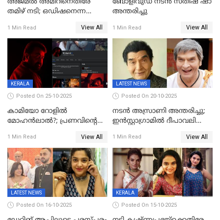
അജ്മല്‍ അമീറിനെതിരേ
ബോളിവുഡ് നടൻ സതീഷ് ഷാ
തമിഴ് നടി; ഒഡിഷനെന്ന
അന്തരിച്ചു
വ്യാജേന ഹോട്ടല്‍മുറിയിലേക്ക്
View All
View All
1 Min Read
1 Min Read
വിളിച്ചു, മോശം പെരുമാറ്റം
KERALA
LATEST NEWS
Posted On 25-10-2025
Posted On 20-10-2025
കാമിയോ റോളിൽ
നടന്‍ അസ്രാണി അന്തരിച്ചു;
മോഹൻലാൽ?; പ്രണവിന്റെ
ഇന്‍‌സ്റ്റാഗ്രാമില്‍ ദീപാവലി
ചിത്രത്തിന്റെ ട്രെയിലറിന്
ആശംസ നേര്‍ന്ന്
View All
View All
1 Min Read
1 Min Read
പിന്നാലെ ഡിപി; ചർച്ചയായി
മണിക്കൂറുകള്‍ക്കകം
സോഷ്യൽ മീഡിയ ചിത്രങ്ങൾ
വിയോഗം
LATEST NEWS
KERALA
Posted On 16-10-2025
Posted On 15-10-2025