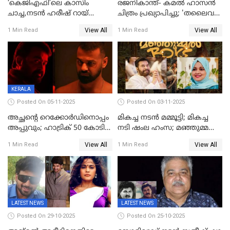
‘കെജിഎഫി’ലെ കാസിം
രജനികാന്ത്- കമൽ ഹാസൻ
ചാച്ച,നടൻ ഹരീഷ് റായ്
ചിത്രം പ്രഖ്യാപിച്ചു; 'തലൈവർ
അന്തരിച്ചു
173' റിലീസ് 2027 പൊങ്കലിന്
View All
View All
1 Min Read
1 Min Read
KERALA
Posted On 05-11-2025
Posted On 03-11-2025
അച്ഛന്റെ റെക്കോർഡിനൊപ്പം
മികച്ച നടൻ മമ്മൂട്ടി; മികച്ച
അപ്പുവും; ഹാട്രിക് 50 കോടി
നടി ഷംല ഹംസ; മഞ്ഞുമ്മൽ
നേട്ടവുമായി പ്രണവ്
ബോയ്സ് മികച്ച ചിത്രം
View All
View All
1 Min Read
1 Min Read
മോഹൻലാൽ, 'ഡീയസ്
ഈറേ' കുതിപ്പ്
LATEST NEWS
LATEST NEWS
Posted On 29-10-2025
Posted On 25-10-2025