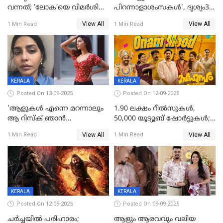
വന്നത്; ‘ലോക’യെ വിമർശിച്ച്
പിറന്നാളാശംസകൾ', ദൃശ്യം3-
മുരളി തുമ്മാരുകുടി
യിലെ മീനയുടെ ക്യാരക്റ്റർ
View All
View All
1 Min Read
1 Min Read
പോസ്റ്റർ പുറത്തുവിട്ടു
KERALA
KERALA
Posted On 13-09-2025
Posted On 12-09-2025
'ആളുകള്‍ എന്നെ മറന്നാലും
1.90 ലക്ഷം റീല്‍സുകള്‍,
ആ റിസ്ക് ഞാൻ
50,000 യൂട്യൂബ് ഷോര്‍ട്ടുകള്‍;
ഏറ്റെടുക്കുന്നു'; അപകടം
ആടിയും പാടിയും ആഗോള
View All
View All
1 Min Read
1 Min Read
മനസിലായി, കടുത്ത
ഹിറ്റായി ഓണം മൂഡ് ഗാനം
തീരുമാനവുമായി ഐശ്വര്യ
ലക്ഷ്മി
KERALA
KERALA
Posted On 12-09-2025
Posted On 09-09-2025
ചർച്ചയിൽ പരിഹാരം;
ആളും ആരവവും വലിയ