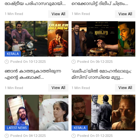
രാഷ്ട്രീയ പരിഹാസവുമായി
റെക്കോഡിട്ട് ദിലീപ് ചിത്രം
ഭഭബ
‘ഭഭബ';ബുക്ക് മൈഷോയില്‍
View All
View All
1 Min Read
1 Min Read
റെക്കോർഡ് വിൽപ്പന;
മണിക്കൂറില്‍ വിറ്റത്
1000ത്തിന് മുകളിൽ ടിക്കറ്റ്
KERALA
Posted On 10-12-2025
Posted On 06-12-2025
ഞാന്‍ കാത്തുകാത്തിരുന്ന
‘ഖലീഫ’യിൽ മോഹൻലാലും;
എന്റെ കംബാക്ക്
മിസിസ് ഗാന്ധിയെ മുട്ടു
മൊമെന്റ്';'ഭ.ഭ. ബ' ട്രെയ്ലര്‍
കുത്തിച്ച മാമ്പറയ്ക്കൽ
View All
View All
1 Min Read
1 Min Read
പുറത്ത്
അഹമ്മദ് അലിയായെത്തും
LATEST NEWS
KERALA
Posted On 04-12-2025
Posted On 01-12-2025