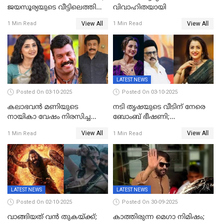
ജയസൂര്യയുടെ വീട്ടിലെത്തി
വിവാഹിതയായി
ഋഷഭ് ഷെട്ടി; കേക്ക് മുറിച്ച്
View All
View All
1 Min Read
1 Min Read
ആഘോഷം'
LATEST NEWS
Posted On 03-10-2025
Posted On 03-10-2025
കലാഭവൻ മണിയുടെ
നടി തൃഷയുടെ വീടിന് നേരെ
നായികാ വേഷം നിരസിച്ച
ബോംബ് ഭീഷണി;
നടിയെക്കുറിച്ച് വിനയൻ; "ആ
പരിശോധനയിൽ വ്യാജമെന്ന്
View All
View All
1 Min Read
1 Min Read
നടി ദിവ്യ ഉണ്ണിയല്ലെന്നും
കണ്ടെത്തൽ
സമൂഹമാധ്യമത്തിൽ കുറിപ്പ്
LATEST NEWS
LATEST NEWS
Posted On 02-10-2025
Posted On 30-09-2025
വാങ്ങിയത് വൻ തുകയ്ക്ക്;
കാത്തിരുന്ന മെഗാ നിമിഷം;