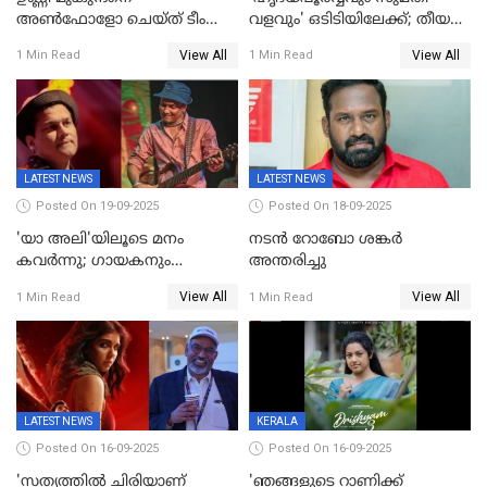
അൺഫോളോ ചെയ്ത് ടീം
വളവും' ഒടിടിയിലേക്ക്; തീയതി
മാർക്കോ; ലോർഡ്
പുറത്ത്
View All
View All
1 Min Read
1 Min Read
മാർക്കോയിൽ യാഷ്,
പൃഥ്വിരാജ്,
മമ്മുട്ടി,മോഹൻലാൽ..ചർച്ചകളുമായി
സൈബർലോകവും
LATEST NEWS
LATEST NEWS
Posted On 19-09-2025
Posted On 18-09-2025
'യാ അലി'യിലൂടെ മനം
നടൻ റോബോ ശങ്കർ
കവർന്നു; ഗായകനും
അന്തരിച്ചു
നടനുമായ സുബിന്‍ ഗാര്‍ഗ്
View All
View All
1 Min Read
1 Min Read
അന്തരിച്ചു
LATEST NEWS
KERALA
Posted On 16-09-2025
Posted On 16-09-2025
'സത്യത്തിൽ ചിരിയാണ്
'ഞങ്ങളുടെ റാണിക്ക്