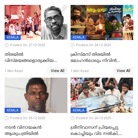
KERALA
KERALA
Posted On 27-12-2025
Posted On 24-12-2025
തിരയിൽ
ക്രിസ്മസ് തിരയിൽ
വിസ്മയങ്ങളൊരുക്കിയ
മോഹൻലാലും നിവിൻ
കലാസംവിധായകന്‍, കെ
പോളിയും ഉണ്ണി മുകുന്ദനും
View All
View All
1 Min Read
1 Min Read
ശേഖര്‍ അന്തരിച്ചു
ഷെയ്‌നും; 200 കോടി
മുടക്കിയെത്തുന്ന
വൃഷഭയുൾപ്പെടെ കാണാം
KERALA
KERALA
Posted On 23-12-2025
Posted On 20-12-2025
നടൻ വിനായകൻ
ശ്രീനിവാസന് പ്രിയപ്പെട്ട
ആശുപത്രിയിൽ
കൊച്ചിയും വിട നൽകി,