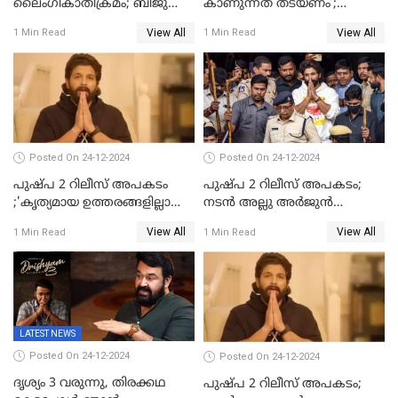
ലൈംഗികാതിക്രമം; ബിജു
കാണുന്നത് തടയണം’;
സോപാനത്തിനും എസ് പി
തിയറ്ററുകളിൽ
View All
View All
1 Min Read
1 Min Read
ശ്രീകുമാറിനുമെതിരെ കേസ്
മാതാപിതാക്കൾക്കൊപ്പം
കുട്ടികളുമെത്തുന്നു;
മുഖ്യമന്ത്രിക്ക് പരാതി നൽകി
കെപിസിസി അംഗം
Posted On 24-12-2024
Posted On 24-12-2024
പുഷ്‌പ 2 റിലീസ് അപകടം
പുഷ്പ 2 റിലീസ് അപകടം;
;'കൃത്യമായ ഉത്തരങ്ങളില്ലാതെ
നടന്‍ അല്ലു അര്‍ജുൻ
അല്ലു അർജുൻ'
അന്വേഷണ സംഘത്തിന്
View All
View All
1 Min Read
1 Min Read
മുന്നിൽ ഹാജരായി
LATEST NEWS
Posted On 24-12-2024
Posted On 24-12-2024
ദൃശ്യം 3 വരുന്നു, തിരക്കഥ
പുഷ്പ 2 റിലീസ് അപകടം;