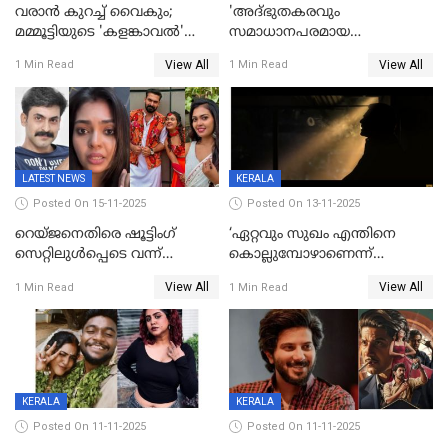
വരാൻ കുറച്ച് വൈകും;
'അദ്‌ഭുതകരവും
മമ്മൂട്ടിയുടെ 'കളങ്കാവൽ'
സമാധാനപരമായ
റിലീസ് മാറ്റി
ഘട്ടത്തിലാണിപ്പോൾ';
View All
View All
1 Min Read
1 Min Read
വിവാഹമോചിതയായെന്ന് മീര
വാസുദേവൻ
LATEST NEWS
KERALA
Posted On 15-11-2025
Posted On 13-11-2025
റെയ്ജനെതിരെ ഷൂട്ടിംഗ്
‘ഏറ്റവും സുഖം എന്തിനെ
സെറ്റിലുൾപ്പെടെ വന്ന്
കൊല്ലുമ്പോഴാണെന്ന്
യുവതിയുടെ പരാക്രമം;
അറിയാമോ?
View All
View All
1 Min Read
1 Min Read
ബിയര്‍ കുപ്പി തലയ്ക്ക് അടിച്ച്
വില്ലത്തരത്തിന്റെ അങ്ങേയറ്റം;
പൊട്ടിക്കുമെന്ന്
മമ്മൂട്ടി മാജിക്ക്, കളങ്കാവല്‍
ഭീഷണി;അശ്ലീല
ട്രെയിലര്‍ പുറത്ത്
മെസേജുകളും വെളിപ്പെടുത്തി
മൃദുല വിജയ്
KERALA
KERALA
Posted On 11-11-2025
Posted On 11-11-2025