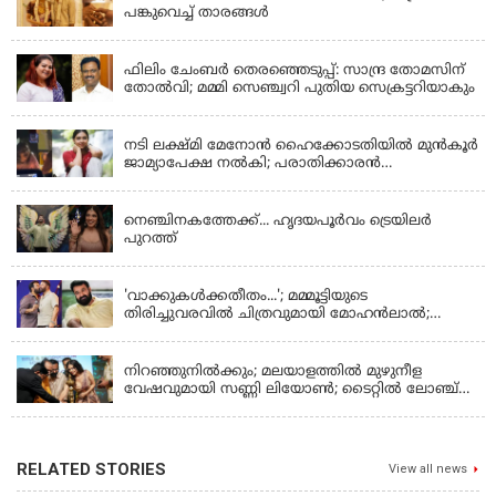
പങ്കുവെച്ച് താരങ്ങൾ
KERALA
ഫിലിം ചേംബർ തെരഞ്ഞെടുപ്പ്: സാന്ദ്ര തോമസിന്
തോൽവി; മമ്മി സെഞ്ച്വറി പുതിയ സെക്രട്ടറിയാകും
KERALA
നടി ലക്ഷ്മി മേനോൻ ഹൈക്കോടതിയിൽ മുൻ‌കൂർ
ജാമ്യാപേക്ഷ നൽകി; പരാതിക്കാരൻ
ലൈംഗീകമായി അധിക്ഷേപിച്ചെന്നും നടി
LATEST NEWS
നെഞ്ചിനകത്തേക്ക്... ഹൃദയപൂര്‍വം ട്രെയിലര്‍
പുറത്ത്
LATEST NEWS
'വാക്കുകള്‍ക്കതീതം...'; മമ്മൂട്ടിയുടെ
തിരിച്ചുവരവില്‍ ചിത്രവുമായി മോഹന്‍ലാല്‍;
ഇച്ചാക്കയ്ക്ക് ലാലുവിന്റെ സ്‌നേഹചുംബനം
KERALA
നിറഞ്ഞുനിൽക്കും; മലയാളത്തിൽ മുഴുനീള
വേഷവുമായി സണ്ണി ലിയോൺ; ടൈറ്റിൽ ലോഞ്ച്
നടന്നു
RELATED STORIES
View all news