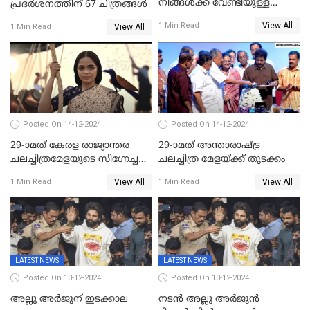
നിങ്ങള്‍ക്ക് വേണ്ടിയുള്ള
പ്രദര്‍ശനത്തിന് 67 ചിത്രങ്ങള്‍
ജീവിതമായിരുന്നു'; ഇനി ഒരു
View All
1 Min Read
View All
1 Min Read
കൂട്ട് ആവശ്യമുണ്ട്; കല്യാണം
കഴിക്കാമെന്ന് തോന്നി
തുടങ്ങിയിട്ടുണ്ടെന്ന് നിഷ
സാരംഗ്
Posted On 14-12-2024
Posted On 14-12-2024
29-ാമത് കേരള രാജ്യാന്തര
29-ാമത് അന്താരാഷ്‌ട്ര
ചലച്ചിത്രമേളയുടെ സിഗ്നേച്ചർ
ചലച്ചിത്ര മേളയ്‌ക്ക് തുടക്കം
ഫിലിം 'സ്വപ്നായനം'
View All
View All
1 Min Read
1 Min Read
LATEST NEWS
LATEST NEWS
Posted On 13-12-2024
Posted On 13-12-2024
അല്ലു അർജുന് ഇടക്കാല
നടൻ അല്ലു അർജുൻ