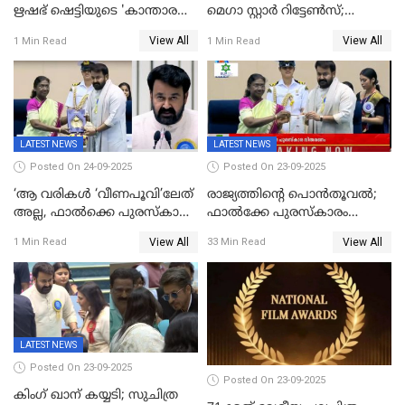
ഋഷഭ് ഷെട്ടിയുടെ 'കാന്താര
മെഗാ സ്റ്റാർ റിട്ടേൺസ്;
ചാപ്റ്റർ 1' ഒടിടിയിൽ എവിടെ
7മാസത്തിനു ശേഷം
View All
View All
1 Min Read
1 Min Read
കാണാം
ക്യാമറയ്ക്ക് മുന്നിലേക്ക്
LATEST NEWS
LATEST NEWS
Posted On 24-09-2025
Posted On 23-09-2025
‘ആ വരികള്‍ ‘വീണപൂവി’ലേത്
രാജ്യത്തിന്റെ പൊൻതൂവൽ;
അല്ല, ഫാൽക്കെ പുരസ്‌കാരം
ഫാൽക്കേ പുരസ്കാരം
ഏറ്റുവാങ്ങിക്കൊണ്ട്
ഏറ്റുവാങ്ങി മോഹൻലാൽ,
View All
View All
1 Min Read
33 Min Read
മോഹന്‍ലാല്‍ ഉദ്ധരിച്ച
സിനിമ ആത്മാവിന്റെ
വരികളെ ചൊല്ലി
സ്പന്ദനമെന്ന് ലാൽ;
സാമൂഹികമാധ്യമങ്ങളില്‍
ഉർവശിക്കും വിജയരാഘവനും
ചര്‍ച്ച
ദേശീയ അവാർഡ്
LATEST NEWS
Posted On 23-09-2025
Posted On 23-09-2025
കിംഗ് ഖാന് കയ്യടി; സുചിത്ര