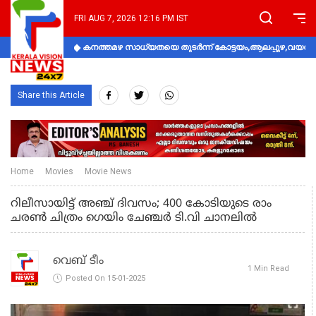
FRI AUG 7, 2026 12:16 PM IST
കനത്തമഴ സാധ്യതയെ തുടർന്ന് കോട്ടയം,ആലപ്പുഴ,വയനാട്
Share this Article
Home
Movies
Movie News
റിലീസായിട്ട് അഞ്ച് ദിവസം; 400 കോടിയുടെ രാം
ചരണ്‍ ചിത്രം ഗെയിം ചേഞ്ചര്‍ ടി.വി ചാനലില്‍
വെബ് ടീം
1 Min Read
Posted On 15-01-2025