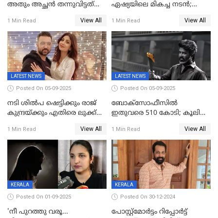
അതും അച്ഛൻ തന്നുവിട്ടത്
ഏഷ്യയിലെ മികച്ച നടന്‍;
കൈവശം വച്ചതിന് ഒരു
2025ലെ സെപ്റ്റിമിയസ്
View All
View All
1 Min Read
1 Min Read
ലക്ഷം രൂപ പിഴ; നവ്യ
പുരസ്‌കാരം
28ദിവസത്തിനകം പിഴ
അടയ്ക്കണം
LATEST NEWS
LATEST NEWS
Posted On 05-09-2025
Posted On 05-09-2025
നടി ശിൽപ ഷെട്ടിക്കും രാജ്
ബോക്സോഫീസിൽ
കുന്ദ്രയ്ക്കും എതിരെ ലുക്ക്
ഇതുവരെ 510 കോടി; കൂലി
ഔട്ട് നോട്ടീസ്
ഇനി ഒടിടിയിലേക്ക്, റിലീസ്
View All
View All
1 Min Read
1 Min Read
തീയതി പുറത്ത്
KERALA
KERALA
Posted On 01-09-2025
Posted On 30-12-2024
'നീ പുറത്തു വരൂ...
പോസ്റ്റ്‌മോര്‍ട്ടം റിപ്പോര്‍ട്ട്