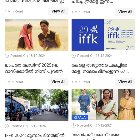
കോതണ്ഡരാമൻ അന്തരിച്ചു
ചലച്ചിത്രമേള ഇന്ന്
സമാപിക്കും
View All
1 Min Read
View All
1 Min Read
Posted On 18-12-2024
Posted On 16-12-2024
ലാപതാ ലേഡീസ് 2025ലെ
കേരള രാജ്യാന്തര ചലച്ചിത്ര
ഓസ്‌ക്കാറില്‍ നിന്ന് പുറത്ത്
മേള, നാലാം ദിനം;ഇന്ന് 67
ചിത്രങ്ങൾ പ്രദർശിപ്പിക്കും
View All
View All
1 Min Read
1 Min Read
KERALA
Posted On 14-12-2024
Posted On 15-12-2024
'അന്‍പത് വയസ് വരെ
IFFK 2024; മൂന്നാം ദിനത്തില്‍