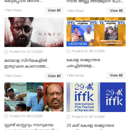
കേട്ടപ്പോള്‍ ഞാന്‍
നടന്‍ അല്ലു അര്‍ജുനെ ചോദ്യം
ഞെട്ടിപ്പോയി,അഭിമുഖത്തിൽ
ചെയ്യും
View All
1 Min Read
View All
1 Min Read
സ്ഥിരീകരിച്ച് മോഹൻലാൽ
LATEST NEWS
Posted On 20-12-2024
Posted On 21-12-2024
കേരള രാജ്യാന്തര
മലയാള സിനിമകളിൽ
ചലച്ചിത്രമേള
ഇതുവരെ കാണാത്ത
സമാപിച്ചു,സ്പിരിറ്റ് ഓഫ്
വയലൻസുമായി ഉണ്ണി
View All
1 Min Read
View All
1 Min Read
സിനിമ അവാര്‍ഡ്
മുകുന്ദൻ ചിത്രം മാർക്കോ
സംവിധായിക പായല്‍
കപാഡിയയ്ക്ക് സമ്മാനിച്ചു;
ഫെമിനിച്ചി ഫാത്തിമയ്ക്ക്
അഞ്ച് പുരസ്കാരം
Posted On 20-12-2024
Posted On 20-12-2024
സ്റ്റണ്ട് മാസ്റ്ററും നടനുമായ
29 മത് കേരള രാജ്യാന്തര