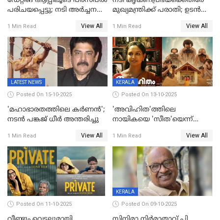
ഡേറ്റിങ് ആപ്പിലൂടെ പരസ്പരം
നടി കൃഷ്ണപ്രഭയ്‌ക്കെതിരേ
പരിചയപ്പെട്ടു; നടി അർച്ചന
മുഖ്യമന്ത്രിക്ക് പരാതി; ഉടൻ
കവി വിവാഹിതയായി
ഇടപെടല്‍ വേണമെന്നും
View All
View All
1 Min Read
1 Min Read
പരാതിയിൽ
LATEST NEWS
KERALA
Posted On 15-10-2025
Posted On 13-10-2025
'മഹാഭാരതത്തിലെ കർണന്‍';
'അവിഹിത'ത്തിലെ
നടൻ പങ്കജ് ധീർ അന്തരിച്ചു
നായികയെ 'സീത'യെന്ന്
വിളിക്കണ്ട; വെട്ടി സെൻസർ
View All
View All
1 Min Read
1 Min Read
ബോർഡ്
KERALA
Posted On 11-10-2025
Posted On 09-10-2025
വീണ്ടും വെട്ടലുമായി
സിനിമാ നിർമാതാവ് പി.