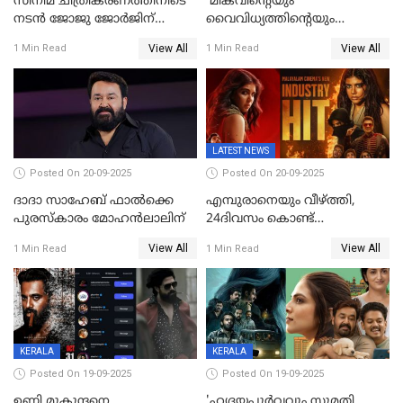
സിനിമ ചിത്രീകരണത്തിനിടെ
'മികവിന്റെയും
നടൻ ജോജു ജോർജിന്
വൈവിധ്യത്തിന്റെയും
അപകടം;നടൻ ദീപക്
പ്രതീകം'; മോഹൻലാലിനെ
View All
View All
1 Min Read
1 Min Read
പറമ്പോലും ഈ സമയം
അഭിനന്ദിച്ച് പ്രധാനമന്ത്രി
ജീപ്പിൽ
LATEST NEWS
Posted On 20-09-2025
Posted On 20-09-2025
ദാദാ സാഹേബ് ഫാൽക്കെ
എമ്പുരാനെയും വീഴ്ത്തി,
പുരസ്‌കാരം മോഹൻലാലിന്
24ദിവസം കൊണ്ട്
മലയാളത്തിലെ പുത്തൻ
View All
View All
1 Min Read
1 Min Read
ഇൻഡസ്ട്രി ഹിറ്റ്;
റെക്കോർഡുമായി ലോക
KERALA
KERALA
Posted On 19-09-2025
Posted On 19-09-2025
ഉണ്ണി മുകുന്ദനെ
'ഹൃദയപൂര്‍വ്വവും സുമതി