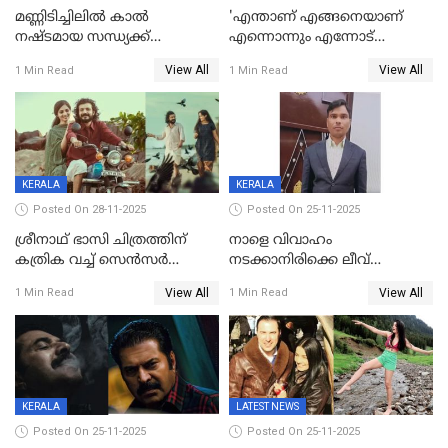
മണ്ണിടിച്ചിലിൽ കാല്‍
'എന്താണ് എങ്ങനെയാണ്
നഷ്ടമായ സന്ധ്യക്ക്
എന്നൊന്നും എന്നോട്
ആശ്വാസമായി മമ്മൂട്ടിയുടെ
ചോദിക്കരുത്',ജയിലര്‍ ടുവില്‍
View All
View All
1 Min Read
1 Min Read
വീഡിയോകോൾ;
താനുമുണ്ടെന്ന് വിനായകൻ
കൃത്രിമക്കാല്‍ നല്‍കാമെന്ന്
താരം, വീട്
നിര്‍മിക്കുന്നതിനുള്ള
ഇടപെടലും നടത്തും
KERALA
KERALA
Posted On 28-11-2025
Posted On 25-11-2025
ശ്രീനാഥ് ഭാസി ചിത്രത്തിന്
നാളെ വിവാഹം
കത്രിക വച്ച് സെൻസർ
നടക്കാനിരിക്കെ ലീവ്
ബോർഡ്, 'എട്ട് സീനുകൾ
നൽകിയില്ല; എസ്ഐആർ
View All
View All
1 Min Read
1 Min Read
മാറ്റണം';പൊങ്കാല റിലീസ് മാറ്റി
സൂപ്പർവൈസർ
ജീവനൊടുക്കി
KERALA
LATEST NEWS
Posted On 25-11-2025
Posted On 25-11-2025