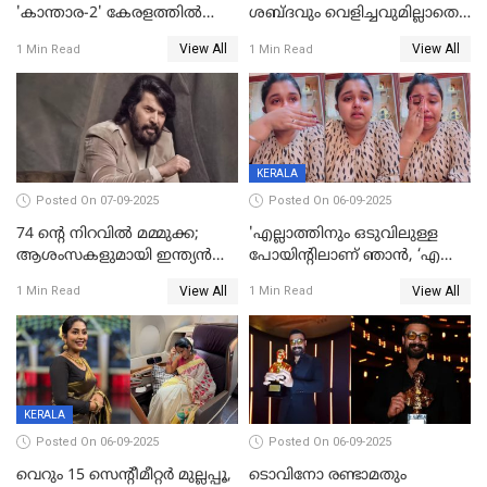
'കാന്താര-2' കേരളത്തിൽ
ശബ്ദവും വെളിച്ചവുമില്ലാതെ
പ്രദർശിപ്പിക്കുമെന്ന്
അതങ്ങ് നിർവഹിച്ചു;
View All
View All
1 Min Read
1 Min Read
ഫിയോക്ക്
വിവാഹിതയായെന്ന്‌ നടി ​
ഗ്രേസ് ആന്റണി
KERALA
Posted On 07-09-2025
Posted On 06-09-2025
74 ന്റെ നിറവിൽ മമ്മുക്ക;
'എല്ലാത്തിനും ഒടുവിലുള്ള
ആശംസകളുമായി ഇന്ത്യൻ
പോയിന്റിലാണ് ഞാൻ, ‘എന്‍റെ
സിനിമാ ലോകം
ചങ്ക് പൊട്ടിപ്പോവുക,
View All
View All
1 Min Read
1 Min Read
സ്നേഹിച്ചയാള്‍ തന്നെ
വഞ്ചിച്ചുപോയി’, ലൈവ്
വിഡിയോയിൽ
പൊട്ടിക്കരഞ്ഞ് നടി
KERALA
Posted On 06-09-2025
Posted On 06-09-2025
വെറും 15 സെന്റീമീറ്റര്‍ മുല്ലപ്പൂ,
ടൊവിനോ രണ്ടാമതും