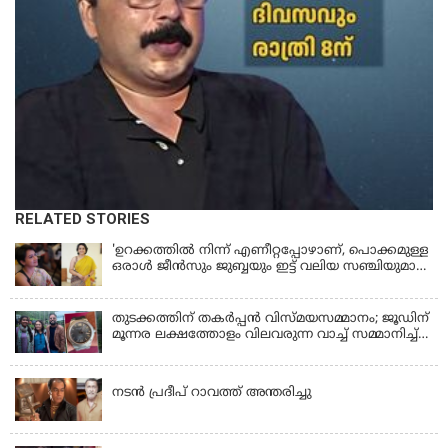
RELATED STORIES
'ഉറക്കത്തിൽ നിന്ന് എണീറ്റപ്പോഴാണ്, പൊക്കമുള്ള
ഒരാൾ ജീൻസും ജുബ്ബയും ഇട്ട് വലിയ സഞ്ചിയുമായി
നടന്നങ്ങു പോകുന്നത് കണ്ടത്; ചോദിച്ചപ്പോൾ
മരിച്ചുപോയെന്ന് പറഞ്ഞു; ആത്മാക്കളെ കണ്ടിട്ടു
ഉണ്ടെന്ന് നടി ലെന
തുടക്കത്തിന് തകർപ്പൻ വിസ്മയസമ്മാനം; ജൂഡിന്
മൂന്നര ലക്ഷത്തോളം വിലവരുന്ന വാച്ച് സമ്മാനിച്ച്
സുചിത്ര
KERALA
നടൻ പ്രദീപ് റാവത്ത് അന്തരിച്ചു
LATEST NEWS