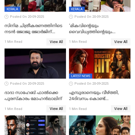
KERALA
KERALA
Posted On 20-09-2025
Posted On 20-09-2025
സിനിമ ചിത്രീകരണത്തിനിടെ
'മികവിന്റെയും
നടൻ ജോജു ജോർജിന്
വൈവിധ്യത്തിന്റെയും
അപകടം;നടൻ ദീപക്
പ്രതീകം'; മോഹൻലാലിനെ
View All
View All
1 Min Read
1 Min Read
പറമ്പോലും ഈ സമയം
അഭിനന്ദിച്ച് പ്രധാനമന്ത്രി
ജീപ്പിൽ
LATEST NEWS
Posted On 20-09-2025
Posted On 20-09-2025
ദാദാ സാഹേബ് ഫാൽക്കെ
എമ്പുരാനെയും വീഴ്ത്തി,
പുരസ്‌കാരം മോഹൻലാലിന്
24ദിവസം കൊണ്ട്
മലയാളത്തിലെ പുത്തൻ
View All
View All
1 Min Read
1 Min Read
ഇൻഡസ്ട്രി ഹിറ്റ്;
റെക്കോർഡുമായി ലോക