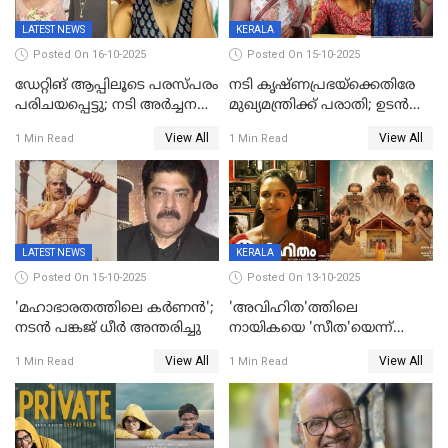
LATEST NEWS
KERALA
Posted On 16-10-2025
Posted On 15-10-2025
ഡേറ്റിങ് ആപ്പിലൂടെ പരസ്പരം
നടി കൃഷ്ണപ്രഭയ്‌ക്കെതിരേ
പരിചയപ്പെട്ടു; നടി അർച്ചന
മുഖ്യമന്ത്രിക്ക് പരാതി; ഉടൻ
കവി വിവാഹിതയായി
ഇടപെടല്‍ വേണമെന്നും
View All
View All
1 Min Read
1 Min Read
പരാതിയിൽ
LATEST NEWS
KERALA
Posted On 15-10-2025
Posted On 13-10-2025
'മഹാഭാരതത്തിലെ കർണന്‍';
'അവിഹിത'ത്തിലെ
നടൻ പങ്കജ് ധീർ അന്തരിച്ചു
നായികയെ 'സീത'യെന്ന്
വിളിക്കണ്ട; വെട്ടി സെൻസർ
View All
View All
1 Min Read
1 Min Read
ബോർഡ്