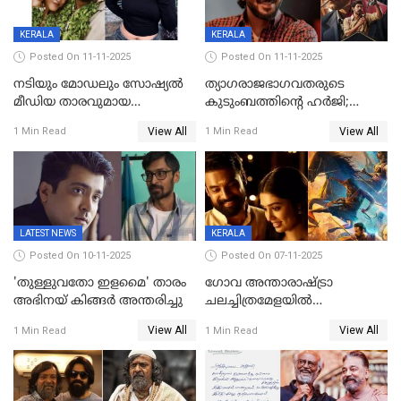
മൃദുല വിജയ്
KERALA
KERALA
Posted On 11-11-2025
Posted On 11-11-2025
നടിയും മോഡലും സോഷ്യൽ
ത്യാഗരാജഭാഗവതരുടെ
മീഡിയ താരവുമായ
കുടുംബത്തിന്റെ ഹര്‍ജി;
'മസ്താനി' വിവാഹിതയായി,
ദുല്‍ഖര്‍ സല്‍മാന്
View All
View All
1 Min Read
1 Min Read
ഇന്ന്‌ നല്ലൊരു ബിസി ഡേ
ഹൈക്കോടതി നോട്ടീസ്‌
ആയിരുന്നുവെന്ന് നന്ദിത
ശങ്കര
LATEST NEWS
KERALA
Posted On 10-11-2025
Posted On 07-11-2025
'തുള്ളുവതോ ഇളമൈ' താരം
ഗോവ അന്താരാഷ്ട്രാ
അഭിനയ് കിങ്ങർ അന്തരിച്ചു
ചലച്ചിത്രമേളയില്‍
മത്സരവിഭാഗത്തിലേക്ക്
View All
View All
1 Min Read
1 Min Read
മലയാളത്തില്‍നിന്ന്
ഏകചിത്രമായി 'എആര്‍എം';