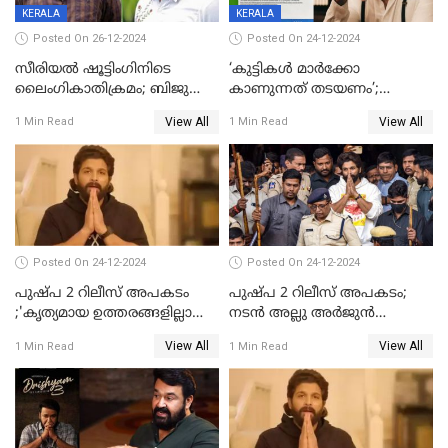
KERALA
KERALA
Posted On 26-12-2024
Posted On 24-12-2024
സീരിയല്‍ ഷൂട്ടിംഗിനിടെ
‘കുട്ടികൾ മാർക്കോ
ലൈംഗികാതിക്രമം; ബിജു
കാണുന്നത് തടയണം’;
സോപാനത്തിനും എസ് പി
തിയറ്ററുകളിൽ
View All
View All
1 Min Read
1 Min Read
ശ്രീകുമാറിനുമെതിരെ കേസ്
മാതാപിതാക്കൾക്കൊപ്പം
കുട്ടികളുമെത്തുന്നു;
മുഖ്യമന്ത്രിക്ക് പരാതി നൽകി
കെപിസിസി അംഗം
Posted On 24-12-2024
Posted On 24-12-2024
പുഷ്‌പ 2 റിലീസ് അപകടം
പുഷ്പ 2 റിലീസ് അപകടം;
;'കൃത്യമായ ഉത്തരങ്ങളില്ലാതെ
നടന്‍ അല്ലു അര്‍ജുൻ
അല്ലു അർജുൻ'
അന്വേഷണ സംഘത്തിന്
View All
View All
1 Min Read
1 Min Read
മുന്നിൽ ഹാജരായി