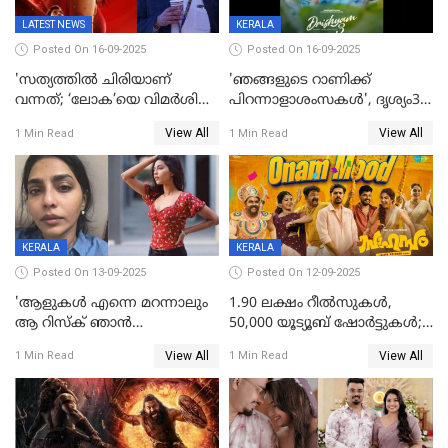
LATEST NEWS
KERALA
Posted On 16-09-2025
Posted On 16-09-2025
'സത്യത്തിൽ ചിരിയാണ്
'ഞങ്ങളുടെ റാണിക്ക്
വന്നത്; ‘ലോക’യെ വിമർശിച്ച്
പിറന്നാളാശംസകൾ', ദൃശ്യം3-
മുരളി തുമ്മാരുകുടി
യിലെ മീനയുടെ ക്യാരക്റ്റർ
View All
View All
1 Min Read
1 Min Read
പോസ്റ്റർ പുറത്തുവിട്ടു
KERALA
KERALA
Posted On 13-09-2025
Posted On 12-09-2025
'ആളുകള്‍ എന്നെ മറന്നാലും
1.90 ലക്ഷം റീല്‍സുകള്‍,
ആ റിസ്ക് ഞാൻ
50,000 യൂട്യൂബ് ഷോര്‍ട്ടുകള്‍;
ഏറ്റെടുക്കുന്നു'; അപകടം
ആടിയും പാടിയും ആഗോള
View All
View All
1 Min Read
1 Min Read
മനസിലായി, കടുത്ത
ഹിറ്റായി ഓണം മൂഡ് ഗാനം
തീരുമാനവുമായി ഐശ്വര്യ
ലക്ഷ്മി