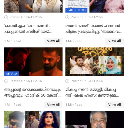
LATEST NEWS
Posted On 06-11-2025
Posted On 05-11-2025
‘കെജിഎഫി’ലെ കാസിം
രജനികാന്ത്- കമൽ ഹാസൻ
ചാച്ച,നടൻ ഹരീഷ് റായ്
ചിത്രം പ്രഖ്യാപിച്ചു; 'തലൈവർ
അന്തരിച്ചു
173' റിലീസ് 2027 പൊങ്കലിന്
View All
View All
1 Min Read
1 Min Read
KERALA
Posted On 05-11-2025
Posted On 03-11-2025
അച്ഛന്റെ റെക്കോർഡിനൊപ്പം
മികച്ച നടൻ മമ്മൂട്ടി; മികച്ച
അപ്പുവും; ഹാട്രിക് 50 കോടി
നടി ഷംല ഹംസ; മഞ്ഞുമ്മൽ
നേട്ടവുമായി പ്രണവ്
ബോയ്സ് മികച്ച ചിത്രം
View All
View All
1 Min Read
1 Min Read
മോഹൻലാൽ, 'ഡീയസ്
ഈറേ' കുതിപ്പ്