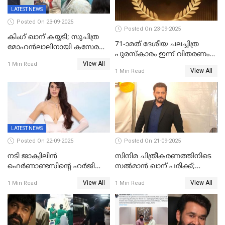
LATEST NEWS
Posted On 23-09-2025
Posted On 23-09-2025
കിംഗ് ഖാന് കയ്യടി; സുചിത്ര
71-ാമത് ദേശീയ ചലച്ചിത്ര
മോഹൻലാലിനായി കസേര
പുരസ്‌കാരം ഇന്ന് വിതരണം
ഒരുക്കിക്കൊടുത്ത് ഷാരുഖ്
View All
ചെയ്യും
1 Min Read
ഖാൻ
View All
1 Min Read
LATEST NEWS
Posted On 22-09-2025
Posted On 21-09-2025
നടി ജാക്വിലിന്‍
സിനിമ ചിത്രീകരണത്തിനിടെ
ഫെര്‍ണാണ്ടസിന്റെ ഹര്‍ജി
സൽമാൻ ഖാന് പരിക്ക്;
സുപ്രീം കോടതി തള്ളി
ചികിത്സയിൽ;
View All
View All
1 Min Read
1 Min Read
മുംബൈയിലേക്ക് മടങ്ങി