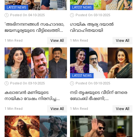
LATEST NEWS
LATEST NEWS
Posted On 04-10-2025
Posted On 03-10-2025
'അഭിനന്ദനങ്ങൾ സഹോദരാ,
ഗായിക ആര്യ ദയാൽ
ജയസൂര്യയുടെ വീട്ടിലെത്തി
വിവാഹിതയായി
ഋഷഭ് ഷെട്ടി; കേക്ക് മുറിച്ച്
View All
View All
1 Min Read
1 Min Read
ആഘോഷം'
LATEST NEWS
Posted On 03-10-2025
Posted On 03-10-2025
കലാഭവൻ മണിയുടെ
നടി തൃഷയുടെ വീടിന് നേരെ
നായികാ വേഷം നിരസിച്ച
ബോംബ് ഭീഷണി;
നടിയെക്കുറിച്ച് വിനയൻ; "ആ
പരിശോധനയിൽ വ്യാജമെന്ന്
View All
View All
1 Min Read
1 Min Read
നടി ദിവ്യ ഉണ്ണിയല്ലെന്നും
കണ്ടെത്തൽ
സമൂഹമാധ്യമത്തിൽ കുറിപ്പ്