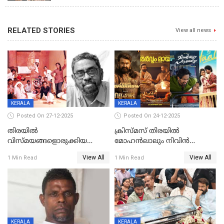
നടന്നു
RELATED STORIES
View all news
KERALA
KERALA
Posted On 27-12-2025
Posted On 24-12-2025
തിരയിൽ
ക്രിസ്മസ് തിരയിൽ
വിസ്മയങ്ങളൊരുക്കിയ
മോഹൻലാലും നിവിൻ
കലാസംവിധായകന്‍, കെ
പോളിയും ഉണ്ണി മുകുന്ദനും
View All
View All
1 Min Read
1 Min Read
ശേഖര്‍ അന്തരിച്ചു
ഷെയ്‌നും; 200 കോടി
മുടക്കിയെത്തുന്ന
വൃഷഭയുൾപ്പെടെ കാണാം
KERALA
KERALA