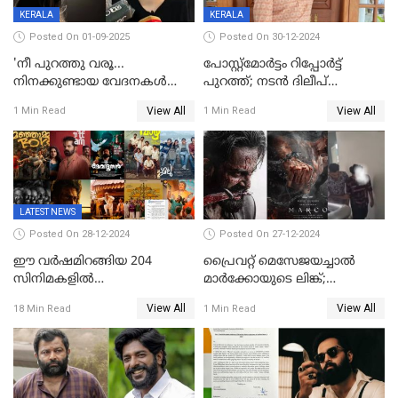
KERALA
KERALA
Posted On 01-09-2025
Posted On 30-12-2024
'നീ പുറത്തു വരൂ...
പോസ്റ്റ്‌മോര്‍ട്ടം റിപ്പോര്‍ട്ട്
നിനക്കുണ്ടായ വേദനകള്‍
പുറത്ത്; നടൻ ദിലീപ്
സധൈര്യം പറയു';
ശങ്കറിന്റെ മരണകാരണം
View All
View All
1 Min Read
1 Min Read
'കരയേണ്ടതും ഒറ്റപ്പെടേണ്ടതും
ആന്തരിക രക്തസ്രാവം
വേട്ടക്കാരനാണ്, വേദനകള്‍
സധൈര്യം പറയു;
പെണ്‍കുട്ടിയോട് റിനി ആര്‍
ജോര്‍ജ്
LATEST NEWS
Posted On 28-12-2024
Posted On 27-12-2024
ഈ വർഷമിറങ്ങിയ 204
പ്രൈവറ്റ് മെസേജയച്ചാല്‍
സിനിമകളിൽ
മാർക്കോയുടെ ലിങ്ക്;
നേട്ടമുണ്ടാക്കിയത് വെറും 26
വ്യാജപതിപ്പ് കേസിൽ ആലുവ
View All
View All
18 Min Read
1 Min Read
ചിത്രങ്ങൾ; 2024ൽ സിനിമാ
സ്വദേശി അറസ്റ്റില്‍
വ്യവസായത്തിന് നഷ്ടം 700
കോടി; അഭിനേതാക്കൾ
പ്രതിഫലം കുറയ്ക്കണമെന്നും
നിർമാതാക്കളുടെ സംഘടന