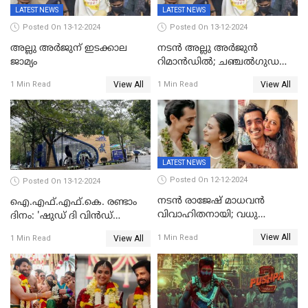
LATEST NEWS
LATEST NEWS
Posted On 13-12-2024
Posted On 13-12-2024
അല്ലു അർജുന് ഇടക്കാല
നടൻ അല്ലു അർജുൻ
ജാമ്യം
റിമാൻഡിൽ; ചഞ്ചൽഗുഡ
ജയിലിലേക്ക്
View All
View All
1 Min Read
1 Min Read
LATEST NEWS
Posted On 12-12-2024
Posted On 13-12-2024
നടൻ രാജേഷ് മാധവൻ
ഐ.എഫ്.എഫ്.കെ. രണ്ടാം
വിവാഹിതനായി; വധു
ദിനം: 'ഷുഡ് ദി വിൻഡ്
സഹസംവിധായിക ദീപ്തി
ഡ്രോപ്പ്' മുതൽ
View All
1 Min Read
View All
1 Min Read
കാരാട്ട്
'കിഷ്‌കികിന്ധാ കാണ്ഡം' വരെ