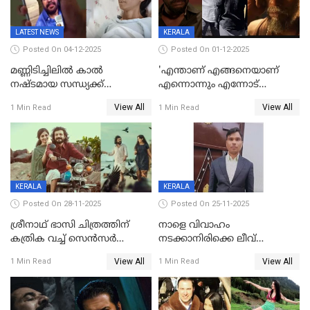
LATEST NEWS
KERALA
Posted On 04-12-2025
Posted On 01-12-2025
മണ്ണിടിച്ചിലിൽ കാല്‍
'എന്താണ് എങ്ങനെയാണ്
നഷ്ടമായ സന്ധ്യക്ക്
എന്നൊന്നും എന്നോട്
ആശ്വാസമായി മമ്മൂട്ടിയുടെ
ചോദിക്കരുത്',ജയിലര്‍ ടുവില്‍
View All
View All
1 Min Read
1 Min Read
വീഡിയോകോൾ;
താനുമുണ്ടെന്ന് വിനായകൻ
കൃത്രിമക്കാല്‍ നല്‍കാമെന്ന്
താരം, വീട്
നിര്‍മിക്കുന്നതിനുള്ള
ഇടപെടലും നടത്തും
KERALA
KERALA
Posted On 28-11-2025
Posted On 25-11-2025
ശ്രീനാഥ് ഭാസി ചിത്രത്തിന്
നാളെ വിവാഹം
കത്രിക വച്ച് സെൻസർ
നടക്കാനിരിക്കെ ലീവ്
ബോർഡ്, 'എട്ട് സീനുകൾ
നൽകിയില്ല; എസ്ഐആർ
View All
View All
1 Min Read
1 Min Read
മാറ്റണം';പൊങ്കാല റിലീസ് മാറ്റി
സൂപ്പർവൈസർ
ജീവനൊടുക്കി