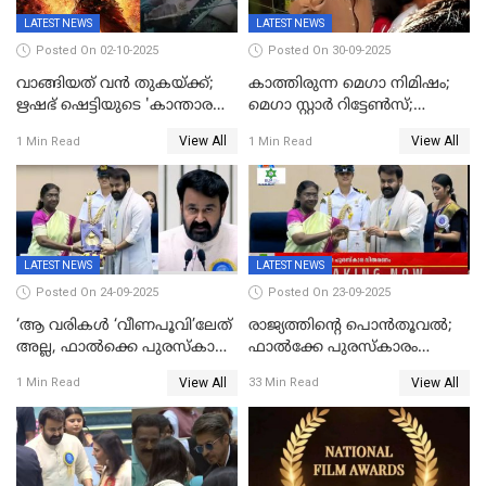
LATEST NEWS
LATEST NEWS
Posted On 02-10-2025
Posted On 30-09-2025
വാങ്ങിയത് വൻ തുകയ്ക്ക്;
കാത്തിരുന്ന മെഗാ നിമിഷം;
ഋഷഭ് ഷെട്ടിയുടെ 'കാന്താര
മെഗാ സ്റ്റാർ റിട്ടേൺസ്;
ചാപ്റ്റർ 1' ഒടിടിയിൽ എവിടെ
7മാസത്തിനു ശേഷം
View All
View All
1 Min Read
1 Min Read
കാണാം
ക്യാമറയ്ക്ക് മുന്നിലേക്ക്
LATEST NEWS
LATEST NEWS
Posted On 24-09-2025
Posted On 23-09-2025
‘ആ വരികള്‍ ‘വീണപൂവി’ലേത്
രാജ്യത്തിന്റെ പൊൻതൂവൽ;
അല്ല, ഫാൽക്കെ പുരസ്‌കാരം
ഫാൽക്കേ പുരസ്കാരം
ഏറ്റുവാങ്ങിക്കൊണ്ട്
ഏറ്റുവാങ്ങി മോഹൻലാൽ,
View All
View All
1 Min Read
33 Min Read
മോഹന്‍ലാല്‍ ഉദ്ധരിച്ച
സിനിമ ആത്മാവിന്റെ
വരികളെ ചൊല്ലി
സ്പന്ദനമെന്ന് ലാൽ;
സാമൂഹികമാധ്യമങ്ങളില്‍
ഉർവശിക്കും വിജയരാഘവനും
ചര്‍ച്ച
ദേശീയ അവാർഡ്