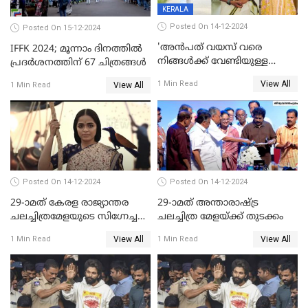
KERALA
Posted On 14-12-2024
Posted On 15-12-2024
'അന്‍പത് വയസ് വരെ
IFFK 2024; മൂന്നാം ദിനത്തില്‍
നിങ്ങള്‍ക്ക് വേണ്ടിയുള്ള
പ്രദര്‍ശനത്തിന് 67 ചിത്രങ്ങള്‍
ജീവിതമായിരുന്നു'; ഇനി ഒരു
View All
1 Min Read
View All
1 Min Read
കൂട്ട് ആവശ്യമുണ്ട്; കല്യാണം
കഴിക്കാമെന്ന് തോന്നി
തുടങ്ങിയിട്ടുണ്ടെന്ന് നിഷ
സാരംഗ്
Posted On 14-12-2024
Posted On 14-12-2024
29-ാമത് കേരള രാജ്യാന്തര
29-ാമത് അന്താരാഷ്‌ട്ര
ചലച്ചിത്രമേളയുടെ സിഗ്നേച്ചർ
ചലച്ചിത്ര മേളയ്‌ക്ക് തുടക്കം
ഫിലിം 'സ്വപ്നായനം'
View All
View All
1 Min Read
1 Min Read