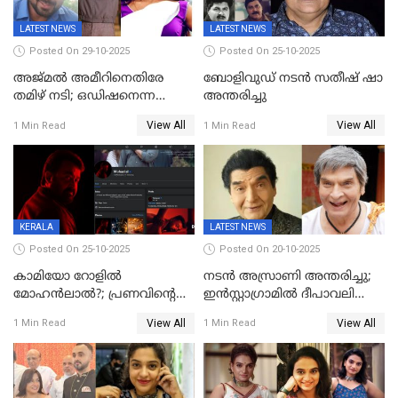
LATEST NEWS
LATEST NEWS
Posted On 29-10-2025
Posted On 25-10-2025
അജ്മല്‍ അമീറിനെതിരേ
ബോളിവുഡ് നടൻ സതീഷ് ഷാ
തമിഴ് നടി; ഒഡിഷനെന്ന
അന്തരിച്ചു
വ്യാജേന ഹോട്ടല്‍മുറിയിലേക്ക്
View All
View All
1 Min Read
1 Min Read
വിളിച്ചു, മോശം പെരുമാറ്റം
KERALA
LATEST NEWS
Posted On 25-10-2025
Posted On 20-10-2025
കാമിയോ റോളിൽ
നടന്‍ അസ്രാണി അന്തരിച്ചു;
മോഹൻലാൽ?; പ്രണവിന്റെ
ഇന്‍‌സ്റ്റാഗ്രാമില്‍ ദീപാവലി
ചിത്രത്തിന്റെ ട്രെയിലറിന്
ആശംസ നേര്‍ന്ന്
View All
View All
1 Min Read
1 Min Read
പിന്നാലെ ഡിപി; ചർച്ചയായി
മണിക്കൂറുകള്‍ക്കകം
സോഷ്യൽ മീഡിയ ചിത്രങ്ങൾ
വിയോഗം