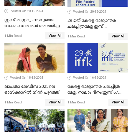
Posted On 20-12-2024
Posted On 20-12-2024
സ്റ്റണ്ട് മാസ്റ്ററും നടനുമായ
29 മത് കേരള രാജ്യാന്തര
കോതണ്ഡരാമൻ അന്തരിച്ചു
ചലച്ചിത്രമേള ഇന്ന്
സമാപിക്കും
View All
1 Min Read
View All
1 Min Read
Posted On 18-12-2024
Posted On 16-12-2024
ലാപതാ ലേഡീസ് 2025ലെ
കേരള രാജ്യാന്തര ചലച്ചിത്ര
ഓസ്‌ക്കാറില്‍ നിന്ന് പുറത്ത്
മേള, നാലാം ദിനം;ഇന്ന് 67
ചിത്രങ്ങൾ പ്രദർശിപ്പിക്കും
View All
View All
1 Min Read
1 Min Read