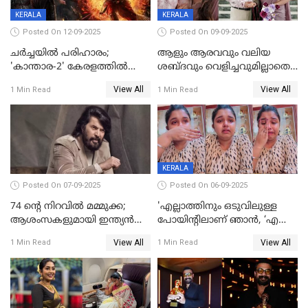
KERALA
KERALA
Posted On 12-09-2025
Posted On 09-09-2025
ചർച്ചയിൽ പരിഹാരം;
ആളും ആരവവും വലിയ
'കാന്താര-2' കേരളത്തിൽ
ശബ്ദവും വെളിച്ചവുമില്ലാതെ
പ്രദർശിപ്പിക്കുമെന്ന്
അതങ്ങ് നിർവഹിച്ചു;
View All
View All
1 Min Read
1 Min Read
ഫിയോക്ക്
വിവാഹിതയായെന്ന്‌ നടി ​
ഗ്രേസ് ആന്റണി
KERALA
Posted On 07-09-2025
Posted On 06-09-2025
74 ന്റെ നിറവിൽ മമ്മുക്ക;
'എല്ലാത്തിനും ഒടുവിലുള്ള
ആശംസകളുമായി ഇന്ത്യൻ
പോയിന്റിലാണ് ഞാൻ, ‘എന്‍റെ
സിനിമാ ലോകം
ചങ്ക് പൊട്ടിപ്പോവുക,
View All
View All
1 Min Read
1 Min Read
സ്നേഹിച്ചയാള്‍ തന്നെ
വഞ്ചിച്ചുപോയി’, ലൈവ്
വിഡിയോയിൽ
പൊട്ടിക്കരഞ്ഞ് നടി