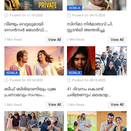
KERALA
Posted On 11-10-2025
Posted On 09-10-2025
വീണ്ടും വെട്ടലുമായി
സിനിമാ നിർമാതാവ് പി.
സെന്‍സര്‍ ബോര്‍ഡ്;
സ്റ്റാൻലി അന്തരിച്ചു
'പ്രൈവറ്റ്' സിനിമയില്‍
View All
View All
1 Min Read
1 Min Read
തിരുത്തല്‍
KERALA
KERALA
Posted On 09-10-2025
Posted On 08-10-2025
ബീഫ് ബിരിയാണിയും ധ്വജ
41 ദിവസം കൊണ്ട്
പ്രണാമവും സംഘം
ചരിത്രനേട്ടം! മലയാള
കാവലുണ്ടും വേണ്ട'; ഷെയ്ൻ
സിനിമയിൽ പുതിയ
View All
View All
1 Min Read
1 Min Read
നിഗത്തിന്റെ ഹാൽ
അധ്യായം, വിസ്മയമായി
സിനിമയ്ക്ക്
ലോക 300 കോടി ക്ലബ്ബിൽ
സെൻസർബോർഡിന്റെ
കടുംവെട്ട്