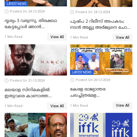
LATEST NEWS
Posted On 24-12-2024
Posted On 24-12-2024
ദൃശ്യം 3 വരുന്നു, തിരക്കഥ
പുഷ്പ 2 റിലീസ് അപകടം;
കേട്ടപ്പോള്‍ ഞാന്‍
നടന്‍ അല്ലു അര്‍ജുനെ ചോദ്യം
ഞെട്ടിപ്പോയി,അഭിമുഖത്തിൽ
ചെയ്യും
View All
1 Min Read
View All
1 Min Read
സ്ഥിരീകരിച്ച് മോഹൻലാൽ
LATEST NEWS
Posted On 20-12-2024
Posted On 21-12-2024
കേരള രാജ്യാന്തര
മലയാള സിനിമകളിൽ
ചലച്ചിത്രമേള
ഇതുവരെ കാണാത്ത
സമാപിച്ചു,സ്പിരിറ്റ് ഓഫ്
വയലൻസുമായി ഉണ്ണി
View All
1 Min Read
View All
1 Min Read
സിനിമ അവാര്‍ഡ്
മുകുന്ദൻ ചിത്രം മാർക്കോ
സംവിധായിക പായല്‍
കപാഡിയയ്ക്ക് സമ്മാനിച്ചു;
ഫെമിനിച്ചി ഫാത്തിമയ്ക്ക്
അഞ്ച് പുരസ്കാരം