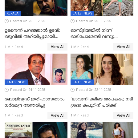
KERALA
LATEST NEWS
Posted On 25-11-2025
Posted On 25-11-2025
ഉടനെന്ന് പറഞ്ഞാൽ ഉടൻ;
ഓസ്ട്രിയയിൽ നിന്ന്
ഒടുവിൽ അറിയിപ്പുമായി
ഓടിപോരേണ്ടി വന്നു;
മമ്മൂട്ടി, കളങ്കാവൽ പുതിയ
വൈകാരികമായും
View All
View All
1 Min Read
1 Min Read
റിലീസ് തീയതി പുറത്ത്
ശാരീരികമായും ഉപദ്രവിച്ചു;
ഭർത്താവിനെതിരെ 50 കോടി
രൂപ നഷ്ടപരിഹാരം
ആവശ്യപ്പെട്ട് മുൻ മിസ് ഇന്ത്യ
LATEST NEWS
LATEST NEWS
Posted On 24-11-2025
Posted On 22-11-2025
ബോളിവുഡ് ഇതിഹാസതാരം
'ലാവണി'ക്കിടെ അപകടം; നടി
ധർമേന്ദ്ര അന്തരിച്ചു
ശ്രദ്ധ കപൂറിന് പരിക്ക്
View All
View All
1 Min Read
1 Min Read