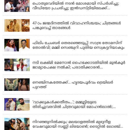
പൊതുവേദിയില്‍ നടന്‍ മോശമായി സ്പര്‍ശിച്ചു;
വീഡിയോ പ്രചരിച്ചു; ഇന്‍ഡസ്ട്രിയിലേക്ക്
ഇനിയില്ലെന്ന് നടി
KERALA
47-ാം ജന്മദിനത്തിൽ വിവാഹനിശ്ചയം; ചിത്രങ്ങള്‍
പങ്കുവെച്ച് താരങ്ങൾ
KERALA
ഫിലിം ചേംബർ തെരഞ്ഞെടുപ്പ്: സാന്ദ്ര തോമസിന്
തോൽവി; മമ്മി സെഞ്ച്വറി പുതിയ സെക്രട്ടറിയാകും
KERALA
നടി ലക്ഷ്മി മേനോൻ ഹൈക്കോടതിയിൽ മുൻ‌കൂർ
ജാമ്യാപേക്ഷ നൽകി; പരാതിക്കാരൻ
ലൈംഗീകമായി അധിക്ഷേപിച്ചെന്നും നടി
LATEST NEWS
നെഞ്ചിനകത്തേക്ക്... ഹൃദയപൂര്‍വം ട്രെയിലര്‍
പുറത്ത്
LATEST NEWS
'വാക്കുകള്‍ക്കതീതം...'; മമ്മൂട്ടിയുടെ
തിരിച്ചുവരവില്‍ ചിത്രവുമായി മോഹന്‍ലാല്‍;
ഇച്ചാക്കയ്ക്ക് ലാലുവിന്റെ സ്‌നേഹചുംബനം
KERALA
നിറഞ്ഞുനിൽക്കും; മലയാളത്തിൽ മുഴുനീള
വേഷവുമായി സണ്ണി ലിയോൺ; ടൈറ്റിൽ ലോഞ്ച്