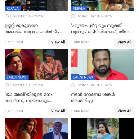
KERALA
KERALA
Posted On 19-09-2025
Posted On 19-09-2025
ഉണ്ണി മുകുന്ദനെ
'ഹൃദയപൂര്‍വ്വവും സുമതി
അൺഫോളോ ചെയ്ത് ടീം
വളവും' ഒടിടിയിലേക്ക്; തീയതി
മാർക്കോ; ലോർഡ്
പുറത്ത്
View All
View All
1 Min Read
1 Min Read
മാർക്കോയിൽ യാഷ്,
പൃഥ്വിരാജ്,
മമ്മുട്ടി,മോഹൻലാൽ..ചർച്ചകളുമായി
സൈബർലോകവും
LATEST NEWS
LATEST NEWS
Posted On 19-09-2025
Posted On 18-09-2025
'യാ അലി'യിലൂടെ മനം
നടൻ റോബോ ശങ്കർ
കവർന്നു; ഗായകനും
അന്തരിച്ചു
നടനുമായ സുബിന്‍ ഗാര്‍ഗ്
View All
View All
1 Min Read
1 Min Read
അന്തരിച്ചു