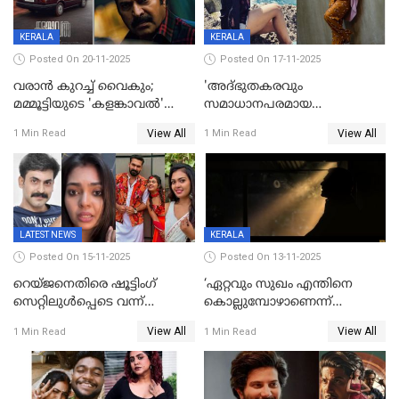
KERALA
KERALA
Posted On 20-11-2025
Posted On 17-11-2025
വരാൻ കുറച്ച് വൈകും;
'അദ്‌ഭുതകരവും
മമ്മൂട്ടിയുടെ 'കളങ്കാവൽ'
സമാധാനപരമായ
റിലീസ് മാറ്റി
ഘട്ടത്തിലാണിപ്പോൾ';
View All
View All
1 Min Read
1 Min Read
വിവാഹമോചിതയായെന്ന് മീര
വാസുദേവൻ
LATEST NEWS
KERALA
Posted On 15-11-2025
Posted On 13-11-2025
റെയ്ജനെതിരെ ഷൂട്ടിംഗ്
‘ഏറ്റവും സുഖം എന്തിനെ
സെറ്റിലുൾപ്പെടെ വന്ന്
കൊല്ലുമ്പോഴാണെന്ന്
യുവതിയുടെ പരാക്രമം;
അറിയാമോ?
View All
View All
1 Min Read
1 Min Read
ബിയര്‍ കുപ്പി തലയ്ക്ക് അടിച്ച്
വില്ലത്തരത്തിന്റെ അങ്ങേയറ്റം;
പൊട്ടിക്കുമെന്ന്
മമ്മൂട്ടി മാജിക്ക്, കളങ്കാവല്‍
ഭീഷണി;അശ്ലീല
ട്രെയിലര്‍ പുറത്ത്
മെസേജുകളും വെളിപ്പെടുത്തി