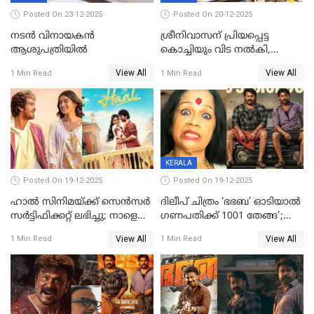
Posted On 23-12-2025
Posted On 20-12-2025
നടൻ വിനായകൻ
ശ്രീനിവാസന് പ്രിയപ്പെട്ട
ആശുപത്രിയിൽ
കൊച്ചിയും വിട നൽകി,
മൃതദേഹം വസതിയിൽ;
View All
View All
1 Min Read
1 Min Read
സംസ്കാരം നാളെ
KERALA
Posted On 19-12-2025
Posted On 19-12-2025
ഹാല്‍ സിനിമയ്ക്ക് സെന്‍സര്‍
ദിലീപ് ചിത്രം ‘ഭഭബ’ ഓടിയാൽ
സര്‍ട്ടിഫിക്കറ്റ് ലഭിച്ചു; നാളെ
ഗണപതിക്ക് 1001 തേങ്ങ';
ട്രെയ്ലര്‍ പുറത്ത് വിടും
കലാമണ്ഡലം സത്യഭാമ
View All
View All
1 Min Read
1 Min Read