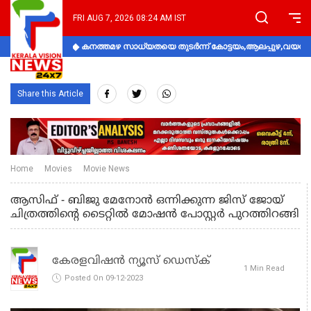
FRI AUG 7, 2026 08:24 AM IST
കനത്തമഴ സാധ്യതയെ തുടർന്ന് കോട്ടയം,ആലപ്പുഴ,വയനാട്
Share this Article
Home
Movies
Movie News
ആസിഫ് - ബിജു മേനോൻ ഒന്നിക്കുന്ന ജിസ് ജോയ്
ചിത്രത്തിന്റെ ടൈറ്റില്‍ മോഷന്‍ പോസ്റ്റര്‍ പുറത്തിറങ്ങി
കേരളവിഷൻ ന്യൂസ് ഡെസ്‌ക്
1 Min Read
Posted On 09-12-2023