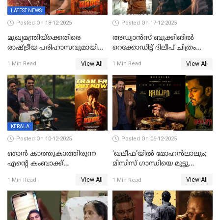
LATEST NEWS
Posted On 18-12-2025
Posted On 17-12-2025
മുഖ്യമന്ത്രിയ്ക്കെതിരെ
അഡ്വാൻസ് ബുക്കിങിൽ
രാഷ്ട്രീയ പരിഹാസവുമായി
റെക്കോഡിട്ട് ദിലീപ് ചിത്രം
ഭഭബ
‘ഭഭബ';ബുക്ക് മൈഷോയില്‍
View All
View All
1 Min Read
1 Min Read
റെക്കോർഡ് വിൽപ്പന;
മണിക്കൂറില്‍ വിറ്റത്
1000ത്തിന് മുകളിൽ ടിക്കറ്റ്
KERALA
Posted On 10-12-2025
Posted On 06-12-2025
ഞാന്‍ കാത്തുകാത്തിരുന്ന
‘ഖലീഫ’യിൽ മോഹൻലാലും;
എന്റെ കംബാക്ക്
മിസിസ് ഗാന്ധിയെ മുട്ടു
മൊമെന്റ്';'ഭ.ഭ. ബ' ട്രെയ്ലര്‍
കുത്തിച്ച മാമ്പറയ്ക്കൽ
View All
View All
1 Min Read
1 Min Read
പുറത്ത്
അഹമ്മദ് അലിയായെത്തും