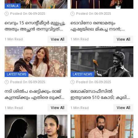
KERALA
Posted On 06-09-2025
Posted On 06-09-2025
വെറും 15 സെന്റീമീറ്റര്‍ മുല്ലപ്പൂ,
ടൊവിനോ രണ്ടാമതും
അതും അച്ഛൻ തന്നുവിട്ടത്
ഏഷ്യയിലെ മികച്ച നടന്‍;
കൈവശം വച്ചതിന് ഒരു
2025ലെ സെപ്റ്റിമിയസ്
View All
View All
1 Min Read
1 Min Read
ലക്ഷം രൂപ പിഴ; നവ്യ
പുരസ്‌കാരം
28ദിവസത്തിനകം പിഴ
അടയ്ക്കണം
LATEST NEWS
LATEST NEWS
Posted On 05-09-2025
Posted On 05-09-2025
നടി ശിൽപ ഷെട്ടിക്കും രാജ്
ബോക്സോഫീസിൽ
കുന്ദ്രയ്ക്കും എതിരെ ലുക്ക്
ഇതുവരെ 510 കോടി; കൂലി
ഔട്ട് നോട്ടീസ്
ഇനി ഒടിടിയിലേക്ക്, റിലീസ്
View All
View All
1 Min Read
1 Min Read
തീയതി പുറത്ത്