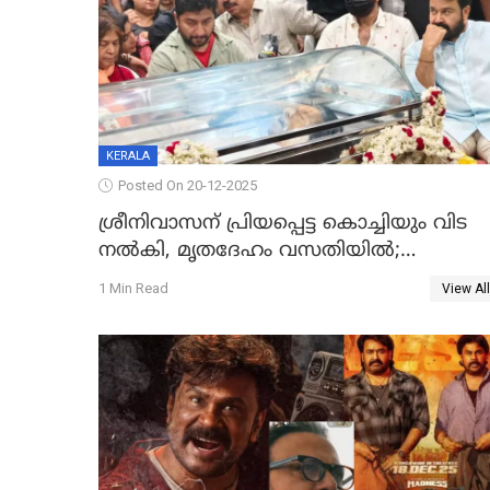
KERALA
Posted On 20-12-2025
ശ്രീനിവാസന് പ്രിയപ്പെട്ട കൊച്ചിയും വിട
നൽകി, മൃതദേഹം വസതിയിൽ;
സംസ്കാരം നാളെ
1 Min Read
View All