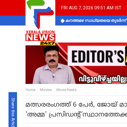
FRI AUG 7, 2026 09:51 AM IST
കനത്തമഴ സാധ്യതയെ തുടർന്ന് ക
Home
Movies
Movie News
Share this Article
മത്സരരം​ഗത്ത് 6 പേര്‍, ജോയ് മാ
'അമ്മ' പ്രസിഡന്റ് സ്ഥാനത്തേ