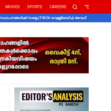
MOVIES
SPORTS
CAREERS
സ്ഥാപനങ്ങൾക്ക് നാളെ (7/8/26-വെള്ളിയാഴ്ച) അവധി
തൃശൂരിൽ