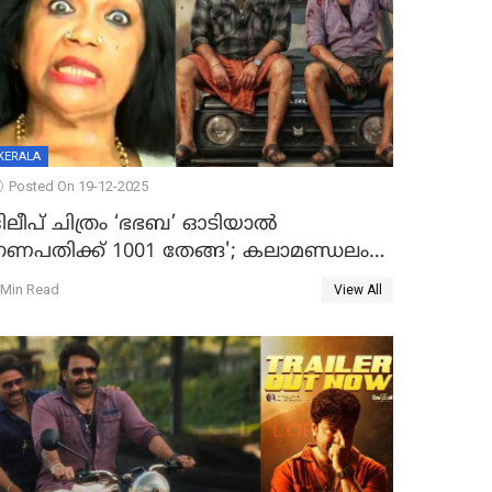
KERALA
Posted On 19-12-2025
ദിലീപ് ചിത്രം ‘ഭഭബ’ ഓടിയാൽ
ഗണപതിക്ക് 1001 തേങ്ങ'; കലാമണ്ഡലം
സത്യഭാമ
 Min Read
View All