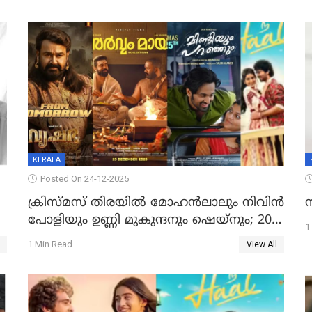
KERALA
Posted On 24-12-2025
ക്രിസ്മസ് തിരയിൽ മോഹൻലാലും നിവിൻ
പോളിയും ഉണ്ണി മുകുന്ദനും ഷെയ്‌നും; 200
1
കോടി മുടക്കിയെത്തുന്ന വൃഷഭയുൾപ്പെടെ
1 Min Read
View All
കാണാം