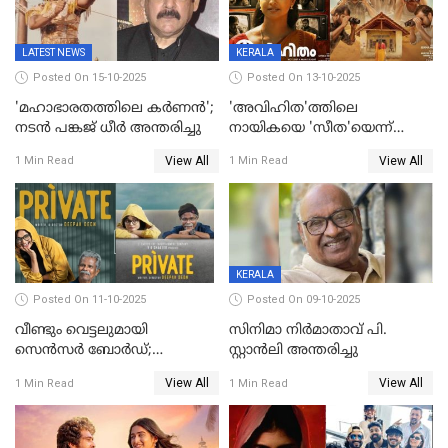
LATEST NEWS
KERALA
Posted On 15-10-2025
Posted On 13-10-2025
'മഹാഭാരതത്തിലെ കർണന്‍';
'അവിഹിത'ത്തിലെ
നടൻ പങ്കജ് ധീർ അന്തരിച്ചു
നായികയെ 'സീത'യെന്ന്
വിളിക്കണ്ട; വെട്ടി സെൻസർ
View All
View All
1 Min Read
1 Min Read
ബോർഡ്
KERALA
Posted On 11-10-2025
Posted On 09-10-2025
വീണ്ടും വെട്ടലുമായി
സിനിമാ നിർമാതാവ് പി.
സെന്‍സര്‍ ബോര്‍ഡ്;
സ്റ്റാൻലി അന്തരിച്ചു
'പ്രൈവറ്റ്' സിനിമയില്‍
View All
View All
1 Min Read
1 Min Read
തിരുത്തല്‍