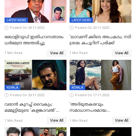
ആവശ്യപ്പെട്ട് മുൻ മിസ് ഇന്ത്യ
LATEST NEWS
LATEST NEWS
Posted On 24-11-2025
Posted On 22-11-2025
ബോളിവുഡ് ഇതിഹാസതാരം
'ലാവണി'ക്കിടെ അപകടം; നടി
ധർമേന്ദ്ര അന്തരിച്ചു
ശ്രദ്ധ കപൂറിന് പരിക്ക്
View All
View All
1 Min Read
1 Min Read
KERALA
KERALA
Posted On 20-11-2025
Posted On 17-11-2025
വരാൻ കുറച്ച് വൈകും;
'അദ്‌ഭുതകരവും
മമ്മൂട്ടിയുടെ 'കളങ്കാവൽ'
സമാധാനപരമായ
റിലീസ് മാറ്റി
ഘട്ടത്തിലാണിപ്പോൾ';
View All
View All
1 Min Read
1 Min Read
വിവാഹമോചിതയായെന്ന് മീര
വാസുദേവൻ