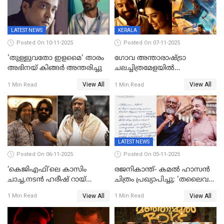
LATEST NEWS
KERALA
Posted On 10-11-2025
Posted On 07-11-2025
'തുള്ളുവതോ ഇളമൈ' താരം
ഗോവ അന്താരാഷ്ട്രാ
അഭിനയ് കിങ്ങർ അന്തരിച്ചു
ചലച്ചിത്രമേളയില്‍
മത്സരവിഭാഗത്തിലേക്ക്
View All
View All
1 Min Read
1 Min Read
മലയാളത്തില്‍നിന്ന്
ഏകചിത്രമായി 'എആര്‍എം';
LATEST NEWS
Posted On 06-11-2025
Posted On 05-11-2025
‘കെജിഎഫി’ലെ കാസിം
രജനികാന്ത്- കമൽ ഹാസൻ
ചാച്ച,നടൻ ഹരീഷ് റായ്
ചിത്രം പ്രഖ്യാപിച്ചു; 'തലൈവർ
അന്തരിച്ചു
173' റിലീസ് 2027 പൊങ്കലിന്
View All
View All
1 Min Read
1 Min Read