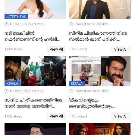
LATEST NEWS
Posted On 22-09-2025
Posted On 21-09-2025
നടി ജാക്വിലിന്‍
സിനിമ ചിത്രീകരണത്തിനിടെ
ഫെര്‍ണാണ്ടസിന്റെ ഹര്‍ജി
സൽമാൻ ഖാന് പരിക്ക്;
സുപ്രീം കോടതി തള്ളി
ചികിത്സയിൽ;
View All
View All
1 Min Read
1 Min Read
മുംബൈയിലേക്ക് മടങ്ങി
KERALA
KERALA
Posted On 20-09-2025
Posted On 20-09-2025
സിനിമ ചിത്രീകരണത്തിനിടെ
'മികവിന്റെയും
നടൻ ജോജു ജോർജിന്
വൈവിധ്യത്തിന്റെയും
അപകടം;നടൻ ദീപക്
പ്രതീകം'; മോഹൻലാലിനെ
View All
View All
1 Min Read
1 Min Read
പറമ്പോലും ഈ സമയം
അഭിനന്ദിച്ച് പ്രധാനമന്ത്രി
ജീപ്പിൽ