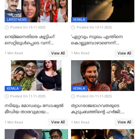
LATEST NEWS
KERALA
Posted On 15-11-2025
Posted On 13-11-2025
റെയ്ജനെതിരെ ഷൂട്ടിംഗ്
‘ഏറ്റവും സുഖം എന്തിനെ
സെറ്റിലുൾപ്പെടെ വന്ന്
കൊല്ലുമ്പോഴാണെന്ന്
യുവതിയുടെ പരാക്രമം;
അറിയാമോ?
View All
View All
1 Min Read
1 Min Read
ബിയര്‍ കുപ്പി തലയ്ക്ക് അടിച്ച്
വില്ലത്തരത്തിന്റെ അങ്ങേയറ്റം;
പൊട്ടിക്കുമെന്ന്
മമ്മൂട്ടി മാജിക്ക്, കളങ്കാവല്‍
ഭീഷണി;അശ്ലീല
ട്രെയിലര്‍ പുറത്ത്
മെസേജുകളും വെളിപ്പെടുത്തി
മൃദുല വിജയ്
KERALA
KERALA
Posted On 11-11-2025
Posted On 11-11-2025
നടിയും മോഡലും സോഷ്യൽ
ത്യാഗരാജഭാഗവതരുടെ
മീഡിയ താരവുമായ
കുടുംബത്തിന്റെ ഹര്‍ജി;
'മസ്താനി' വിവാഹിതയായി,
ദുല്‍ഖര്‍ സല്‍മാന്
View All
View All
1 Min Read
1 Min Read
ഇന്ന്‌ നല്ലൊരു ബിസി ഡേ
ഹൈക്കോടതി നോട്ടീസ്‌
ആയിരുന്നുവെന്ന് നന്ദിത
ശങ്കര