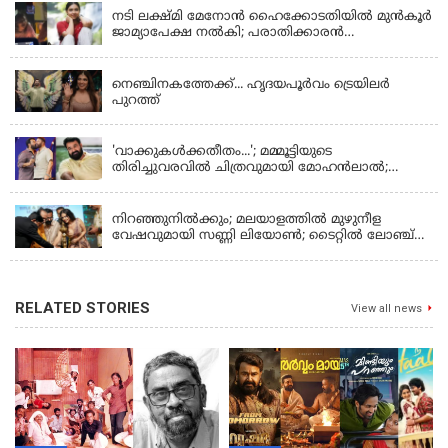
നടി ലക്ഷ്മി മേനോൻ ഹൈക്കോടതിയിൽ മുൻ‌കൂർ
ജാമ്യാപേക്ഷ നൽകി; പരാതിക്കാരൻ
ലൈംഗീകമായി അധിക്ഷേപിച്ചെന്നും നടി
LATEST NEWS
നെഞ്ചിനകത്തേക്ക്... ഹൃദയപൂര്‍വം ട്രെയിലര്‍
പുറത്ത്
LATEST NEWS
'വാക്കുകള്‍ക്കതീതം...'; മമ്മൂട്ടിയുടെ
തിരിച്ചുവരവില്‍ ചിത്രവുമായി മോഹന്‍ലാല്‍;
ഇച്ചാക്കയ്ക്ക് ലാലുവിന്റെ സ്‌നേഹചുംബനം
KERALA
നിറഞ്ഞുനിൽക്കും; മലയാളത്തിൽ മുഴുനീള
വേഷവുമായി സണ്ണി ലിയോൺ; ടൈറ്റിൽ ലോഞ്ച്
നടന്നു
RELATED STORIES
View all news