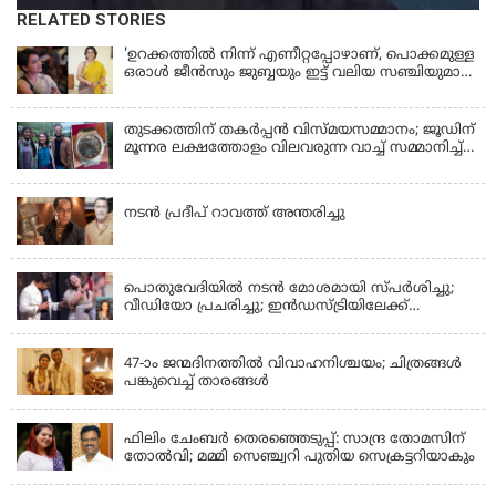
RELATED STORIES
'ഉറക്കത്തിൽ നിന്ന് എണീറ്റപ്പോഴാണ്, പൊക്കമുള്ള
ഒരാൾ ജീൻസും ജുബ്ബയും ഇട്ട് വലിയ സഞ്ചിയുമായി
നടന്നങ്ങു പോകുന്നത് കണ്ടത്; ചോദിച്ചപ്പോൾ
മരിച്ചുപോയെന്ന് പറഞ്ഞു; ആത്മാക്കളെ കണ്ടിട്ടു
ഉണ്ടെന്ന് നടി ലെന
തുടക്കത്തിന് തകർപ്പൻ വിസ്മയസമ്മാനം; ജൂഡിന്
മൂന്നര ലക്ഷത്തോളം വിലവരുന്ന വാച്ച് സമ്മാനിച്ച്
സുചിത്ര
KERALA
നടൻ പ്രദീപ് റാവത്ത് അന്തരിച്ചു
LATEST NEWS
പൊതുവേദിയില്‍ നടന്‍ മോശമായി സ്പര്‍ശിച്ചു;
വീഡിയോ പ്രചരിച്ചു; ഇന്‍ഡസ്ട്രിയിലേക്ക്
ഇനിയില്ലെന്ന് നടി
KERALA
47-ാം ജന്മദിനത്തിൽ വിവാഹനിശ്ചയം; ചിത്രങ്ങള്‍
പങ്കുവെച്ച് താരങ്ങൾ
KERALA
ഫിലിം ചേംബർ തെരഞ്ഞെടുപ്പ്: സാന്ദ്ര തോമസിന്
തോൽവി; മമ്മി സെഞ്ച്വറി പുതിയ സെക്രട്ടറിയാകും
KERALA