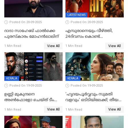
LATEST NEWS
Posted On 20-09-2025
Posted On 20-09-2025
ദാദാ സാഹേബ് ഫാൽക്കെ
എമ്പുരാനെയും വീഴ്ത്തി,
പുരസ്‌കാരം മോഹൻലാലിന്
24ദിവസം കൊണ്ട്
മലയാളത്തിലെ പുത്തൻ
View All
View All
1 Min Read
1 Min Read
ഇൻഡസ്ട്രി ഹിറ്റ്;
റെക്കോർഡുമായി ലോക
KERALA
KERALA
Posted On 19-09-2025
Posted On 19-09-2025
ഉണ്ണി മുകുന്ദനെ
'ഹൃദയപൂര്‍വ്വവും സുമതി
അൺഫോളോ ചെയ്ത് ടീം
വളവും' ഒടിടിയിലേക്ക്; തീയതി
മാർക്കോ; ലോർഡ്
പുറത്ത്
View All
View All
1 Min Read
1 Min Read
മാർക്കോയിൽ യാഷ്,
പൃഥ്വിരാജ്,
മമ്മുട്ടി,മോഹൻലാൽ..ചർച്ചകളുമായി