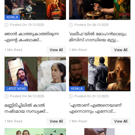
KERALA
Posted On 10-12-2025
Posted On 06-12-2025
ഞാന്‍ കാത്തുകാത്തിരുന്ന
‘ഖലീഫ’യിൽ മോഹൻലാലും;
എന്റെ കംബാക്ക്
മിസിസ് ഗാന്ധിയെ മുട്ടു
മൊമെന്റ്';'ഭ.ഭ. ബ' ട്രെയ്ലര്‍
കുത്തിച്ച മാമ്പറയ്ക്കൽ
View All
View All
1 Min Read
1 Min Read
പുറത്ത്
അഹമ്മദ് അലിയായെത്തും
LATEST NEWS
KERALA
Posted On 04-12-2025
Posted On 01-12-2025
മണ്ണിടിച്ചിലിൽ കാല്‍
'എന്താണ് എങ്ങനെയാണ്
നഷ്ടമായ സന്ധ്യക്ക്
എന്നൊന്നും എന്നോട്
ആശ്വാസമായി മമ്മൂട്ടിയുടെ
ചോദിക്കരുത്',ജയിലര്‍ ടുവില്‍
View All
View All
1 Min Read
1 Min Read
വീഡിയോകോൾ;
താനുമുണ്ടെന്ന് വിനായകൻ
കൃത്രിമക്കാല്‍ നല്‍കാമെന്ന്