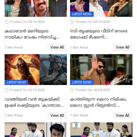
LATEST NEWS
Posted On 03-10-2025
Posted On 03-10-2025
കലാഭവൻ മണിയുടെ
നടി തൃഷയുടെ വീടിന് നേരെ
നായികാ വേഷം നിരസിച്ച
ബോംബ് ഭീഷണി;
നടിയെക്കുറിച്ച് വിനയൻ; "ആ
പരിശോധനയിൽ വ്യാജമെന്ന്
View All
View All
1 Min Read
1 Min Read
നടി ദിവ്യ ഉണ്ണിയല്ലെന്നും
കണ്ടെത്തൽ
സമൂഹമാധ്യമത്തിൽ കുറിപ്പ്
LATEST NEWS
LATEST NEWS
Posted On 02-10-2025
Posted On 30-09-2025
വാങ്ങിയത് വൻ തുകയ്ക്ക്;
കാത്തിരുന്ന മെഗാ നിമിഷം;
ഋഷഭ് ഷെട്ടിയുടെ 'കാന്താര
മെഗാ സ്റ്റാർ റിട്ടേൺസ്;
ചാപ്റ്റർ 1' ഒടിടിയിൽ എവിടെ
7മാസത്തിനു ശേഷം
View All
View All
1 Min Read
1 Min Read
കാണാം
ക്യാമറയ്ക്ക് മുന്നിലേക്ക്