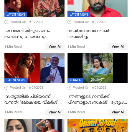
സൈബർലോകവും
LATEST NEWS
LATEST NEWS
Posted On 19-09-2025
Posted On 18-09-2025
'യാ അലി'യിലൂടെ മനം
നടൻ റോബോ ശങ്കർ
കവർന്നു; ഗായകനും
അന്തരിച്ചു
നടനുമായ സുബിന്‍ ഗാര്‍ഗ്
View All
View All
1 Min Read
1 Min Read
അന്തരിച്ചു
LATEST NEWS
KERALA
Posted On 16-09-2025
Posted On 16-09-2025
'സത്യത്തിൽ ചിരിയാണ്
'ഞങ്ങളുടെ റാണിക്ക്
വന്നത്; ‘ലോക’യെ വിമർശിച്ച്
പിറന്നാളാശംസകൾ', ദൃശ്യം3-
മുരളി തുമ്മാരുകുടി
യിലെ മീനയുടെ ക്യാരക്റ്റർ
View All
View All
1 Min Read
1 Min Read
പോസ്റ്റർ പുറത്തുവിട്ടു