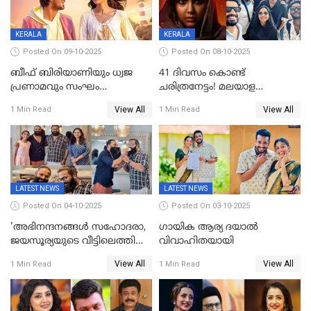
KERALA
KERALA
Posted On 09-10-2025
Posted On 08-10-2025
ബീഫ് ബിരിയാണിയും ധ്വജ
41 ദിവസം കൊണ്ട്
പ്രണാമവും സംഘം
ചരിത്രനേട്ടം! മലയാള
കാവലുണ്ടും വേണ്ട'; ഷെയ്ൻ
സിനിമയിൽ പുതിയ
View All
View All
1 Min Read
1 Min Read
നിഗത്തിന്റെ ഹാൽ
അധ്യായം, വിസ്മയമായി
സിനിമയ്ക്ക്
ലോക 300 കോടി ക്ലബ്ബിൽ
സെൻസർബോർഡിന്റെ
കടുംവെട്ട്
LATEST NEWS
LATEST NEWS
Posted On 04-10-2025
Posted On 03-10-2025
'അഭിനന്ദനങ്ങൾ സഹോദരാ,
ഗായിക ആര്യ ദയാൽ
ജയസൂര്യയുടെ വീട്ടിലെത്തി
വിവാഹിതയായി
ഋഷഭ് ഷെട്ടി; കേക്ക് മുറിച്ച്
View All
View All
1 Min Read
1 Min Read
ആഘോഷം'