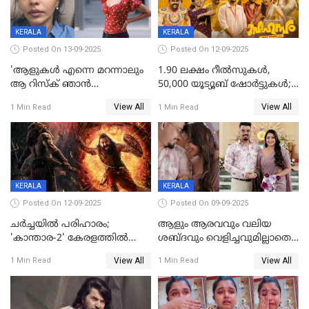
KERALA
KERALA
Posted On 13-09-2025
Posted On 12-09-2025
'ആളുകള്‍ എന്നെ മറന്നാലും
1.90 ലക്ഷം റീല്‍സുകള്‍,
ആ റിസ്ക് ഞാൻ
50,000 യൂട്യൂബ് ഷോര്‍ട്ടുകള്‍;
ഏറ്റെടുക്കുന്നു'; അപകടം
ആടിയും പാടിയും ആഗോള
View All
View All
1 Min Read
1 Min Read
മനസിലായി, കടുത്ത
ഹിറ്റായി ഓണം മൂഡ് ഗാനം
തീരുമാനവുമായി ഐശ്വര്യ
ലക്ഷ്മി
KERALA
KERALA
Posted On 12-09-2025
Posted On 09-09-2025
ചർച്ചയിൽ പരിഹാരം;
ആളും ആരവവും വലിയ
'കാന്താര-2' കേരളത്തിൽ
ശബ്ദവും വെളിച്ചവുമില്ലാതെ
പ്രദർശിപ്പിക്കുമെന്ന്
അതങ്ങ് നിർവഹിച്ചു;
View All
View All
1 Min Read
1 Min Read
ഫിയോക്ക്
വിവാഹിതയായെന്ന്‌ നടി ​
ഗ്രേസ് ആന്റണി