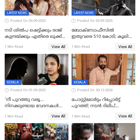
LATEST NEWS
LATEST NEWS
Posted On 05-09-2025
Posted On 05-09-2025
നടി ശിൽപ ഷെട്ടിക്കും രാജ്
ബോക്സോഫീസിൽ
കുന്ദ്രയ്ക്കും എതിരെ ലുക്ക്
ഇതുവരെ 510 കോടി; കൂലി
ഔട്ട് നോട്ടീസ്
ഇനി ഒടിടിയിലേക്ക്, റിലീസ്
View All
View All
1 Min Read
1 Min Read
തീയതി പുറത്ത്
KERALA
KERALA
Posted On 01-09-2025
Posted On 30-12-2024
'നീ പുറത്തു വരൂ...
പോസ്റ്റ്‌മോര്‍ട്ടം റിപ്പോര്‍ട്ട്
നിനക്കുണ്ടായ വേദനകള്‍
പുറത്ത്; നടൻ ദിലീപ്
സധൈര്യം പറയു';
ശങ്കറിന്റെ മരണകാരണം
View All
View All
1 Min Read
1 Min Read
'കരയേണ്ടതും ഒറ്റപ്പെടേണ്ടതും
ആന്തരിക രക്തസ്രാവം
വേട്ടക്കാരനാണ്, വേദനകള്‍
സധൈര്യം പറയു;
പെണ്‍കുട്ടിയോട് റിനി ആര്‍