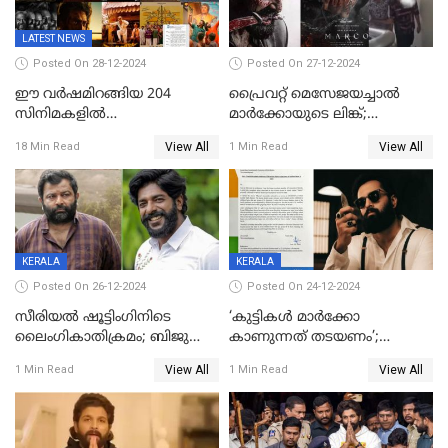
ജോര്‍ജ്
LATEST NEWS
Posted On 28-12-2024
Posted On 27-12-2024
ഈ വർഷമിറങ്ങിയ 204
പ്രൈവറ്റ് മെസേജയച്ചാല്‍
സിനിമകളിൽ
മാർക്കോയുടെ ലിങ്ക്;
നേട്ടമുണ്ടാക്കിയത് വെറും 26
വ്യാജപതിപ്പ് കേസിൽ ആലുവ
View All
View All
18 Min Read
1 Min Read
ചിത്രങ്ങൾ; 2024ൽ സിനിമാ
സ്വദേശി അറസ്റ്റില്‍
വ്യവസായത്തിന് നഷ്ടം 700
കോടി; അഭിനേതാക്കൾ
പ്രതിഫലം കുറയ്ക്കണമെന്നും
നിർമാതാക്കളുടെ സംഘടന
KERALA
KERALA
Posted On 26-12-2024
Posted On 24-12-2024
സീരിയല്‍ ഷൂട്ടിംഗിനിടെ
‘കുട്ടികൾ മാർക്കോ
ലൈംഗികാതിക്രമം; ബിജു
കാണുന്നത് തടയണം’;
സോപാനത്തിനും എസ് പി
തിയറ്ററുകളിൽ
View All
View All
1 Min Read
1 Min Read
ശ്രീകുമാറിനുമെതിരെ കേസ്
മാതാപിതാക്കൾക്കൊപ്പം
കുട്ടികളുമെത്തുന്നു;
മുഖ്യമന്ത്രിക്ക് പരാതി നൽകി
കെപിസിസി അംഗം