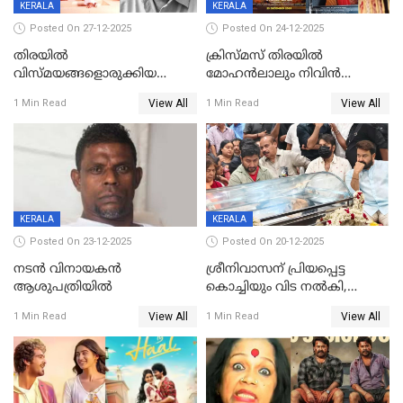
KERALA
KERALA
Posted On 27-12-2025
Posted On 24-12-2025
തിരയിൽ
ക്രിസ്മസ് തിരയിൽ
വിസ്മയങ്ങളൊരുക്കിയ
മോഹൻലാലും നിവിൻ
കലാസംവിധായകന്‍, കെ
പോളിയും ഉണ്ണി മുകുന്ദനും
View All
View All
1 Min Read
1 Min Read
ശേഖര്‍ അന്തരിച്ചു
ഷെയ്‌നും; 200 കോടി
മുടക്കിയെത്തുന്ന
വൃഷഭയുൾപ്പെടെ കാണാം
KERALA
KERALA
Posted On 23-12-2025
Posted On 20-12-2025
നടൻ വിനായകൻ
ശ്രീനിവാസന് പ്രിയപ്പെട്ട
ആശുപത്രിയിൽ
കൊച്ചിയും വിട നൽകി,
മൃതദേഹം വസതിയിൽ;
View All
View All
1 Min Read
1 Min Read
സംസ്കാരം നാളെ