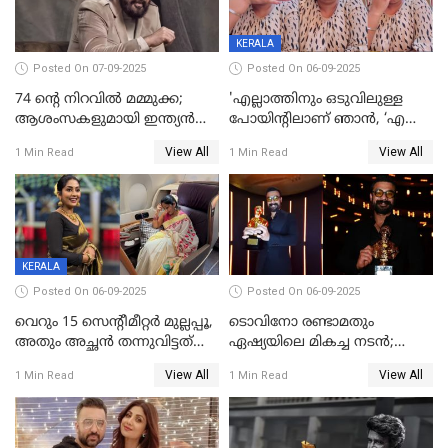
KERALA
Posted On 07-09-2025
Posted On 06-09-2025
74 ന്റെ നിറവിൽ മമ്മുക്ക;
'എല്ലാത്തിനും ഒടുവിലുള്ള
ആശംസകളുമായി ഇന്ത്യൻ
പോയിന്റിലാണ് ഞാൻ, ‘എന്‍റെ
സിനിമാ ലോകം
ചങ്ക് പൊട്ടിപ്പോവുക,
View All
View All
1 Min Read
1 Min Read
സ്നേഹിച്ചയാള്‍ തന്നെ
വഞ്ചിച്ചുപോയി’, ലൈവ്
വിഡിയോയിൽ
പൊട്ടിക്കരഞ്ഞ് നടി
KERALA
Posted On 06-09-2025
Posted On 06-09-2025
വെറും 15 സെന്റീമീറ്റര്‍ മുല്ലപ്പൂ,
ടൊവിനോ രണ്ടാമതും
അതും അച്ഛൻ തന്നുവിട്ടത്
ഏഷ്യയിലെ മികച്ച നടന്‍;
കൈവശം വച്ചതിന് ഒരു
2025ലെ സെപ്റ്റിമിയസ്
View All
View All
1 Min Read
1 Min Read
ലക്ഷം രൂപ പിഴ; നവ്യ
പുരസ്‌കാരം
28ദിവസത്തിനകം പിഴ
അടയ്ക്കണം