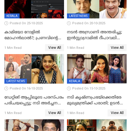
KERALA
LATEST NEWS
Posted On 25-10-2025
Posted On 20-10-2025
കാമിയോ റോളിൽ
നടന്‍ അസ്രാണി അന്തരിച്ചു;
മോഹൻലാൽ?; പ്രണവിന്റെ
ഇന്‍‌സ്റ്റാഗ്രാമില്‍ ദീപാവലി
ചിത്രത്തിന്റെ ട്രെയിലറിന്
ആശംസ നേര്‍ന്ന്
View All
View All
1 Min Read
1 Min Read
പിന്നാലെ ഡിപി; ചർച്ചയായി
മണിക്കൂറുകള്‍ക്കകം
സോഷ്യൽ മീഡിയ ചിത്രങ്ങൾ
വിയോഗം
LATEST NEWS
KERALA
Posted On 16-10-2025
Posted On 15-10-2025
ഡേറ്റിങ് ആപ്പിലൂടെ പരസ്പരം
നടി കൃഷ്ണപ്രഭയ്‌ക്കെതിരേ
പരിചയപ്പെട്ടു; നടി അർച്ചന
മുഖ്യമന്ത്രിക്ക് പരാതി; ഉടൻ
കവി വിവാഹിതയായി
ഇടപെടല്‍ വേണമെന്നും
View All
View All
1 Min Read
1 Min Read
പരാതിയിൽ