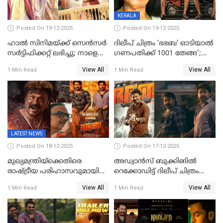
KERALA
Posted On 19-12-2025
Posted On 19-12-2025
ഹാല്‍ സിനിമയ്ക്ക് സെന്‍സര്‍
ദിലീപ് ചിത്രം ‘ഭഭബ’ ഓടിയാൽ
സര്‍ട്ടിഫിക്കറ്റ് ലഭിച്ചു; നാളെ
ഗണപതിക്ക് 1001 തേങ്ങ';
ട്രെയ്ലര്‍ പുറത്ത് വിടും
കലാമണ്ഡലം സത്യഭാമ
View All
View All
1 Min Read
1 Min Read
LATEST NEWS
Posted On 18-12-2025
Posted On 17-12-2025
മുഖ്യമന്ത്രിയ്ക്കെതിരെ
അഡ്വാൻസ് ബുക്കിങിൽ
രാഷ്ട്രീയ പരിഹാസവുമായി
റെക്കോഡിട്ട് ദിലീപ് ചിത്രം
ഭഭബ
‘ഭഭബ';ബുക്ക് മൈഷോയില്‍
View All
View All
1 Min Read
1 Min Read
റെക്കോർഡ് വിൽപ്പന;
മണിക്കൂറില്‍ വിറ്റത്
1000ത്തിന് മുകളിൽ ടിക്കറ്റ്