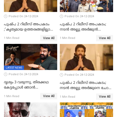
Posted On 24-12-2024
Posted On 24-12-2024
പുഷ്‌പ 2 റിലീസ് അപകടം
പുഷ്പ 2 റിലീസ് അപകടം;
;'കൃത്യമായ ഉത്തരങ്ങളില്ലാതെ
നടന്‍ അല്ലു അര്‍ജുൻ
അല്ലു അർജുൻ'
അന്വേഷണ സംഘത്തിന്
View All
View All
1 Min Read
1 Min Read
മുന്നിൽ ഹാജരായി
LATEST NEWS
Posted On 24-12-2024
Posted On 24-12-2024
ദൃശ്യം 3 വരുന്നു, തിരക്കഥ
പുഷ്പ 2 റിലീസ് അപകടം;
കേട്ടപ്പോള്‍ ഞാന്‍
നടന്‍ അല്ലു അര്‍ജുനെ ചോദ്യം
ഞെട്ടിപ്പോയി,അഭിമുഖത്തിൽ
ചെയ്യും
View All
1 Min Read
View All
1 Min Read
സ്ഥിരീകരിച്ച് മോഹൻലാൽ