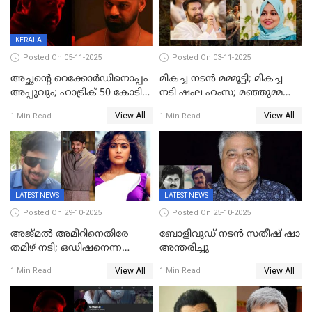
KERALA
Posted On 05-11-2025
Posted On 03-11-2025
അച്ഛന്റെ റെക്കോർഡിനൊപ്പം
മികച്ച നടൻ മമ്മൂട്ടി; മികച്ച
അപ്പുവും; ഹാട്രിക് 50 കോടി
നടി ഷംല ഹംസ; മഞ്ഞുമ്മൽ
നേട്ടവുമായി പ്രണവ്
ബോയ്സ് മികച്ച ചിത്രം
View All
View All
1 Min Read
1 Min Read
മോഹൻലാൽ, 'ഡീയസ്
ഈറേ' കുതിപ്പ്
LATEST NEWS
LATEST NEWS
Posted On 29-10-2025
Posted On 25-10-2025
അജ്മല്‍ അമീറിനെതിരേ
ബോളിവുഡ് നടൻ സതീഷ് ഷാ
തമിഴ് നടി; ഒഡിഷനെന്ന
അന്തരിച്ചു
വ്യാജേന ഹോട്ടല്‍മുറിയിലേക്ക്
View All
View All
1 Min Read
1 Min Read
വിളിച്ചു, മോശം പെരുമാറ്റം