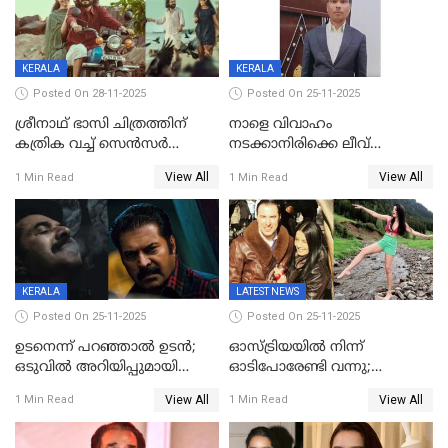
താരം, വീട്
നിര്‍മിക്കുന്നതിനുള്ള
ഇടപെടലും നടത്തും
KERALA
KERALA
Posted On 28-11-2025
Posted On 25-11-2025
ശ്രീനാഥ് ഭാസി ചിത്രത്തിന്
നാളെ വിവാഹം
കത്രിക വച്ച് സെൻസർ
നടക്കാനിരിക്കെ ലീവ്
ബോർഡ്, 'എട്ട് സീനുകൾ
നൽകിയില്ല; എസ്ഐആർ
View All
View All
1 Min Read
1 Min Read
മാറ്റണം';പൊങ്കാല റിലീസ് മാറ്റി
സൂപ്പർവൈസർ
ജീവനൊടുക്കി
KERALA
LATEST NEWS
Posted On 25-11-2025
Posted On 25-11-2025
ഉടനെന്ന് പറഞ്ഞാൽ ഉടൻ;
ഓസ്ട്രിയയിൽ നിന്ന്
ഒടുവിൽ അറിയിപ്പുമായി
ഓടിപോരേണ്ടി വന്നു;
മമ്മൂട്ടി, കളങ്കാവൽ പുതിയ
വൈകാരികമായും
View All
View All
1 Min Read
1 Min Read
റിലീസ് തീയതി പുറത്ത്
ശാരീരികമായും ഉപദ്രവിച്ചു;
ഭർത്താവിനെതിരെ 50 കോടി
രൂപ നഷ്ടപരിഹാരം