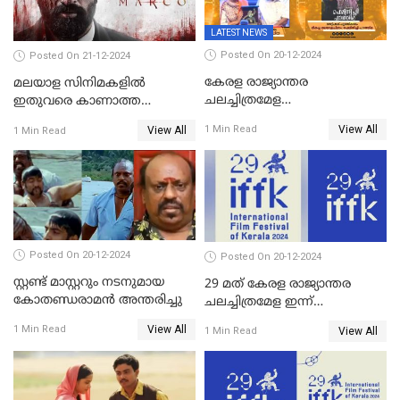
LATEST NEWS
Posted On 20-12-2024
Posted On 21-12-2024
കേരള രാജ്യാന്തര
മലയാള സിനിമകളിൽ
ചലച്ചിത്രമേള
ഇതുവരെ കാണാത്ത
സമാപിച്ചു,സ്പിരിറ്റ് ഓഫ്
വയലൻസുമായി ഉണ്ണി
View All
1 Min Read
View All
1 Min Read
സിനിമ അവാര്‍ഡ്
മുകുന്ദൻ ചിത്രം മാർക്കോ
സംവിധായിക പായല്‍
കപാഡിയയ്ക്ക് സമ്മാനിച്ചു;
ഫെമിനിച്ചി ഫാത്തിമയ്ക്ക്
അഞ്ച് പുരസ്കാരം
Posted On 20-12-2024
Posted On 20-12-2024
സ്റ്റണ്ട് മാസ്റ്ററും നടനുമായ
29 മത് കേരള രാജ്യാന്തര
കോതണ്ഡരാമൻ അന്തരിച്ചു
ചലച്ചിത്രമേള ഇന്ന്
സമാപിക്കും
View All
1 Min Read
View All
1 Min Read