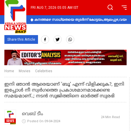
FRI AUG 7, 2026 05:05 AM IST
കനത്തമഴ സാധ്യതയെ തുടർന്ന് കോട്ടയം,ആലപ്പുഴ,വയനാട്
Share this Article
Home
Movies
Celebrities
ഇനി ഞാൻ ആരെയാണ് 'ബൂ' എന്ന് വിളിക്കുക?, ഇനി
ഇപ്പോൾ നീ സ്വർഗത്തെ പ്രകാശമാനമാക്കേണ്ട
സമയമാണ്..; നടൻ സുജിത്തിനെ ഓർത്ത് സുരഭി
വെബ് ടീം
24 Min Read
Posted On 09-04-2024