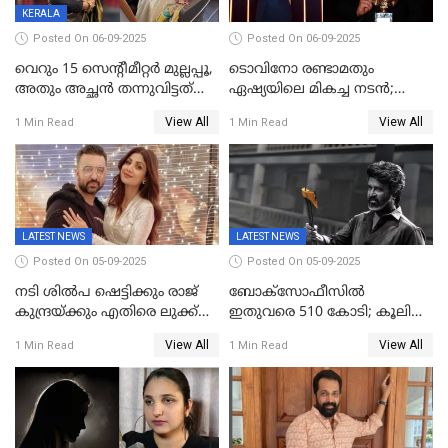
KERALA
Posted On 06-09-2025
Posted On 06-09-2025
വെറും 15 സെന്റീമീറ്റര്‍ മുല്ലപ്പൂ,
ടൊവിനോ രണ്ടാമതും
അതും അച്ഛൻ തന്നുവിട്ടത്
ഏഷ്യയിലെ മികച്ച നടന്‍;
കൈവശം വച്ചതിന് ഒരു
2025ലെ സെപ്റ്റിമിയസ്
View All
View All
1 Min Read
1 Min Read
ലക്ഷം രൂപ പിഴ; നവ്യ
പുരസ്‌കാരം
28ദിവസത്തിനകം പിഴ
അടയ്ക്കണം
LATEST NEWS
LATEST NEWS
Posted On 05-09-2025
Posted On 05-09-2025
നടി ശിൽപ ഷെട്ടിക്കും രാജ്
ബോക്സോഫീസിൽ
കുന്ദ്രയ്ക്കും എതിരെ ലുക്ക്
ഇതുവരെ 510 കോടി; കൂലി
ഔട്ട് നോട്ടീസ്
ഇനി ഒടിടിയിലേക്ക്, റിലീസ്
View All
View All
1 Min Read
1 Min Read
തീയതി പുറത്ത്