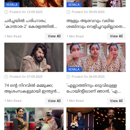
KERALA
KERALA
Posted On 12-09-2025
Posted On 09-09-2025
ചർച്ചയിൽ പരിഹാരം;
ആളും ആരവവും വലിയ
'കാന്താര-2' കേരളത്തിൽ
ശബ്ദവും വെളിച്ചവുമില്ലാതെ
പ്രദർശിപ്പിക്കുമെന്ന്
അതങ്ങ് നിർവഹിച്ചു;
View All
View All
1 Min Read
1 Min Read
ഫിയോക്ക്
വിവാഹിതയായെന്ന്‌ നടി ​
ഗ്രേസ് ആന്റണി
KERALA
Posted On 07-09-2025
Posted On 06-09-2025
74 ന്റെ നിറവിൽ മമ്മുക്ക;
'എല്ലാത്തിനും ഒടുവിലുള്ള
ആശംസകളുമായി ഇന്ത്യൻ
പോയിന്റിലാണ് ഞാൻ, ‘എന്‍റെ
സിനിമാ ലോകം
ചങ്ക് പൊട്ടിപ്പോവുക,
View All
View All
1 Min Read
1 Min Read
സ്നേഹിച്ചയാള്‍ തന്നെ
വഞ്ചിച്ചുപോയി’, ലൈവ്
വിഡിയോയിൽ
പൊട്ടിക്കരഞ്ഞ് നടി