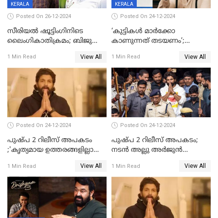
KERALA
KERALA
Posted On 26-12-2024
Posted On 24-12-2024
സീരിയല്‍ ഷൂട്ടിംഗിനിടെ
‘കുട്ടികൾ മാർക്കോ
ലൈംഗികാതിക്രമം; ബിജു
കാണുന്നത് തടയണം’;
സോപാനത്തിനും എസ് പി
തിയറ്ററുകളിൽ
View All
View All
1 Min Read
1 Min Read
ശ്രീകുമാറിനുമെതിരെ കേസ്
മാതാപിതാക്കൾക്കൊപ്പം
കുട്ടികളുമെത്തുന്നു;
മുഖ്യമന്ത്രിക്ക് പരാതി നൽകി
കെപിസിസി അംഗം
Posted On 24-12-2024
Posted On 24-12-2024
പുഷ്‌പ 2 റിലീസ് അപകടം
പുഷ്പ 2 റിലീസ് അപകടം;
;'കൃത്യമായ ഉത്തരങ്ങളില്ലാതെ
നടന്‍ അല്ലു അര്‍ജുൻ
അല്ലു അർജുൻ'
അന്വേഷണ സംഘത്തിന്
View All
View All
1 Min Read
1 Min Read
മുന്നിൽ ഹാജരായി