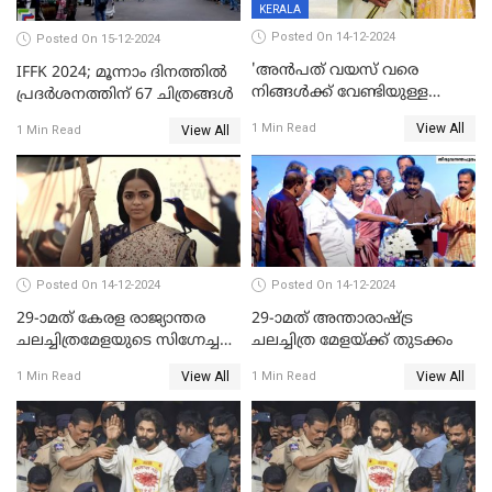
KERALA
Posted On 14-12-2024
Posted On 15-12-2024
'അന്‍പത് വയസ് വരെ
IFFK 2024; മൂന്നാം ദിനത്തില്‍
നിങ്ങള്‍ക്ക് വേണ്ടിയുള്ള
പ്രദര്‍ശനത്തിന് 67 ചിത്രങ്ങള്‍
ജീവിതമായിരുന്നു'; ഇനി ഒരു
View All
1 Min Read
View All
1 Min Read
കൂട്ട് ആവശ്യമുണ്ട്; കല്യാണം
കഴിക്കാമെന്ന് തോന്നി
തുടങ്ങിയിട്ടുണ്ടെന്ന് നിഷ
സാരംഗ്
Posted On 14-12-2024
Posted On 14-12-2024
29-ാമത് കേരള രാജ്യാന്തര
29-ാമത് അന്താരാഷ്‌ട്ര
ചലച്ചിത്രമേളയുടെ സിഗ്നേച്ചർ
ചലച്ചിത്ര മേളയ്‌ക്ക് തുടക്കം
ഫിലിം 'സ്വപ്നായനം'
View All
View All
1 Min Read
1 Min Read