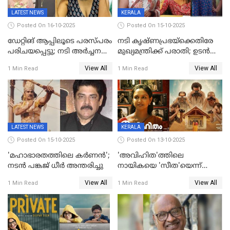
LATEST NEWS
KERALA
Posted On 16-10-2025
Posted On 15-10-2025
ഡേറ്റിങ് ആപ്പിലൂടെ പരസ്പരം
നടി കൃഷ്ണപ്രഭയ്‌ക്കെതിരേ
പരിചയപ്പെട്ടു; നടി അർച്ചന
മുഖ്യമന്ത്രിക്ക് പരാതി; ഉടൻ
കവി വിവാഹിതയായി
ഇടപെടല്‍ വേണമെന്നും
View All
View All
1 Min Read
1 Min Read
പരാതിയിൽ
LATEST NEWS
KERALA
Posted On 15-10-2025
Posted On 13-10-2025
'മഹാഭാരതത്തിലെ കർണന്‍';
'അവിഹിത'ത്തിലെ
നടൻ പങ്കജ് ധീർ അന്തരിച്ചു
നായികയെ 'സീത'യെന്ന്
വിളിക്കണ്ട; വെട്ടി സെൻസർ
View All
View All
1 Min Read
1 Min Read
ബോർഡ്