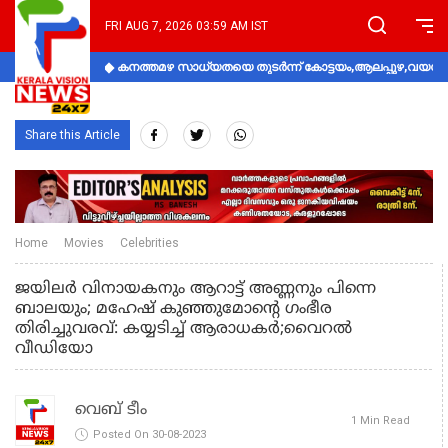
FRI AUG 7, 2026 03:59 AM IST
കനത്തമഴ സാധ്യതയെ തുടർന്ന് കോട്ടയം,ആലപ്പുഴ,വയനാട്
Share this Article
Home
Movies
Celebrities
ജയിലര്‍ വിനായകനും ആറാട്ട് അണ്ണനും പിന്നെ
ബാലയും; മഹേഷ് കുഞ്ഞുമോന്‍റെ ഗംഭീര
തിരിച്ചുവരവ്: കയ്യടിച്ച് ആരാധകർ;വൈറല്‍
വീഡിയോ
വെബ് ടീം
1 Min Read
Posted On 30-08-2023