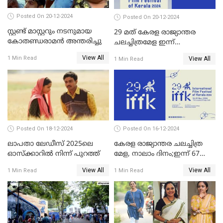
Posted On 20-12-2024
Posted On 20-12-2024
സ്റ്റണ്ട് മാസ്റ്ററും നടനുമായ
29 മത് കേരള രാജ്യാന്തര
കോതണ്ഡരാമൻ അന്തരിച്ചു
ചലച്ചിത്രമേള ഇന്ന്
സമാപിക്കും
View All
1 Min Read
View All
1 Min Read
Posted On 18-12-2024
Posted On 16-12-2024
ലാപതാ ലേഡീസ് 2025ലെ
കേരള രാജ്യാന്തര ചലച്ചിത്ര
ഓസ്‌ക്കാറില്‍ നിന്ന് പുറത്ത്
മേള, നാലാം ദിനം;ഇന്ന് 67
ചിത്രങ്ങൾ പ്രദർശിപ്പിക്കും
View All
View All
1 Min Read
1 Min Read