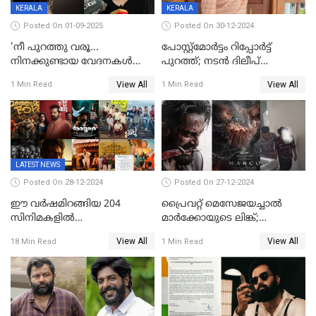
KERALA
KERALA
Posted On 01-09-2025
Posted On 30-12-2024
'നീ പുറത്തു വരൂ...
പോസ്റ്റ്‌മോര്‍ട്ടം റിപ്പോര്‍ട്ട്
നിനക്കുണ്ടായ വേദനകള്‍
പുറത്ത്; നടൻ ദിലീപ്
സധൈര്യം പറയു';
ശങ്കറിന്റെ മരണകാരണം
View All
View All
1 Min Read
1 Min Read
'കരയേണ്ടതും ഒറ്റപ്പെടേണ്ടതും
ആന്തരിക രക്തസ്രാവം
വേട്ടക്കാരനാണ്, വേദനകള്‍
സധൈര്യം പറയു;
പെണ്‍കുട്ടിയോട് റിനി ആര്‍
ജോര്‍ജ്
LATEST NEWS
Posted On 28-12-2024
Posted On 27-12-2024
ഈ വർഷമിറങ്ങിയ 204
പ്രൈവറ്റ് മെസേജയച്ചാല്‍
സിനിമകളിൽ
മാർക്കോയുടെ ലിങ്ക്;
നേട്ടമുണ്ടാക്കിയത് വെറും 26
വ്യാജപതിപ്പ് കേസിൽ ആലുവ
View All
View All
18 Min Read
1 Min Read
ചിത്രങ്ങൾ; 2024ൽ സിനിമാ
സ്വദേശി അറസ്റ്റില്‍
വ്യവസായത്തിന് നഷ്ടം 700
കോടി; അഭിനേതാക്കൾ
പ്രതിഫലം കുറയ്ക്കണമെന്നും
നിർമാതാക്കളുടെ സംഘടന