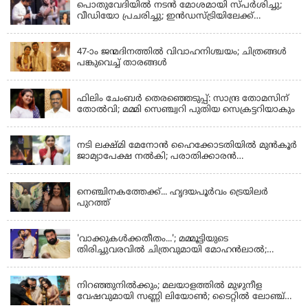
പൊതുവേദിയില്‍ നടന്‍ മോശമായി സ്പര്‍ശിച്ചു;
വീഡിയോ പ്രചരിച്ചു; ഇന്‍ഡസ്ട്രിയിലേക്ക്
ഇനിയില്ലെന്ന് നടി
KERALA
47-ാം ജന്മദിനത്തിൽ വിവാഹനിശ്ചയം; ചിത്രങ്ങള്‍
പങ്കുവെച്ച് താരങ്ങൾ
KERALA
ഫിലിം ചേംബർ തെരഞ്ഞെടുപ്പ്: സാന്ദ്ര തോമസിന്
തോൽവി; മമ്മി സെഞ്ച്വറി പുതിയ സെക്രട്ടറിയാകും
KERALA
നടി ലക്ഷ്മി മേനോൻ ഹൈക്കോടതിയിൽ മുൻ‌കൂർ
ജാമ്യാപേക്ഷ നൽകി; പരാതിക്കാരൻ
ലൈംഗീകമായി അധിക്ഷേപിച്ചെന്നും നടി
LATEST NEWS
നെഞ്ചിനകത്തേക്ക്... ഹൃദയപൂര്‍വം ട്രെയിലര്‍
പുറത്ത്
LATEST NEWS
'വാക്കുകള്‍ക്കതീതം...'; മമ്മൂട്ടിയുടെ
തിരിച്ചുവരവില്‍ ചിത്രവുമായി മോഹന്‍ലാല്‍;
ഇച്ചാക്കയ്ക്ക് ലാലുവിന്റെ സ്‌നേഹചുംബനം
KERALA
നിറഞ്ഞുനിൽക്കും; മലയാളത്തിൽ മുഴുനീള
വേഷവുമായി സണ്ണി ലിയോൺ; ടൈറ്റിൽ ലോഞ്ച്
നടന്നു