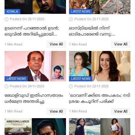
KERALA
LATEST NEWS
Posted On 25-11-2025
Posted On 25-11-2025
ഉടനെന്ന് പറഞ്ഞാൽ ഉടൻ;
ഓസ്ട്രിയയിൽ നിന്ന്
ഒടുവിൽ അറിയിപ്പുമായി
ഓടിപോരേണ്ടി വന്നു;
മമ്മൂട്ടി, കളങ്കാവൽ പുതിയ
വൈകാരികമായും
View All
View All
1 Min Read
1 Min Read
റിലീസ് തീയതി പുറത്ത്
ശാരീരികമായും ഉപദ്രവിച്ചു;
ഭർത്താവിനെതിരെ 50 കോടി
രൂപ നഷ്ടപരിഹാരം
ആവശ്യപ്പെട്ട് മുൻ മിസ് ഇന്ത്യ
LATEST NEWS
LATEST NEWS
Posted On 24-11-2025
Posted On 22-11-2025
ബോളിവുഡ് ഇതിഹാസതാരം
'ലാവണി'ക്കിടെ അപകടം; നടി
ധർമേന്ദ്ര അന്തരിച്ചു
ശ്രദ്ധ കപൂറിന് പരിക്ക്
View All
View All
1 Min Read
1 Min Read