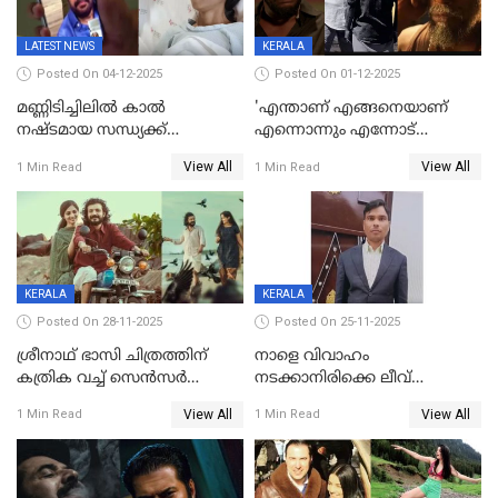
LATEST NEWS
KERALA
Posted On 04-12-2025
Posted On 01-12-2025
മണ്ണിടിച്ചിലിൽ കാല്‍
'എന്താണ് എങ്ങനെയാണ്
നഷ്ടമായ സന്ധ്യക്ക്
എന്നൊന്നും എന്നോട്
ആശ്വാസമായി മമ്മൂട്ടിയുടെ
ചോദിക്കരുത്',ജയിലര്‍ ടുവില്‍
View All
View All
1 Min Read
1 Min Read
വീഡിയോകോൾ;
താനുമുണ്ടെന്ന് വിനായകൻ
കൃത്രിമക്കാല്‍ നല്‍കാമെന്ന്
താരം, വീട്
നിര്‍മിക്കുന്നതിനുള്ള
ഇടപെടലും നടത്തും
KERALA
KERALA
Posted On 28-11-2025
Posted On 25-11-2025
ശ്രീനാഥ് ഭാസി ചിത്രത്തിന്
നാളെ വിവാഹം
കത്രിക വച്ച് സെൻസർ
നടക്കാനിരിക്കെ ലീവ്
ബോർഡ്, 'എട്ട് സീനുകൾ
നൽകിയില്ല; എസ്ഐആർ
View All
View All
1 Min Read
1 Min Read
മാറ്റണം';പൊങ്കാല റിലീസ് മാറ്റി
സൂപ്പർവൈസർ
ജീവനൊടുക്കി