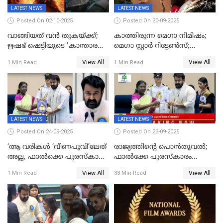
LATEST NEWS
LATEST NEWS
Posted On 02-10-2025
Posted On 30-09-2025
വാങ്ങിയത് വൻ തുകയ്ക്ക്;
കാത്തിരുന്ന മെഗാ നിമിഷം;
ഋഷഭ് ഷെട്ടിയുടെ 'കാന്താര
മെഗാ സ്റ്റാർ റിട്ടേൺസ്;
ചാപ്റ്റർ 1' ഒടിടിയിൽ എവിടെ
7മാസത്തിനു ശേഷം
View All
View All
1 Min Read
1 Min Read
കാണാം
ക്യാമറയ്ക്ക് മുന്നിലേക്ക്
LATEST NEWS
LATEST NEWS
Posted On 24-09-2025
Posted On 23-09-2025
‘ആ വരികള്‍ ‘വീണപൂവി’ലേത്
രാജ്യത്തിന്റെ പൊൻതൂവൽ;
അല്ല, ഫാൽക്കെ പുരസ്‌കാരം
ഫാൽക്കേ പുരസ്കാരം
ഏറ്റുവാങ്ങിക്കൊണ്ട്
ഏറ്റുവാങ്ങി മോഹൻലാൽ,
View All
View All
1 Min Read
33 Min Read
മോഹന്‍ലാല്‍ ഉദ്ധരിച്ച
സിനിമ ആത്മാവിന്റെ
വരികളെ ചൊല്ലി
സ്പന്ദനമെന്ന് ലാൽ;
സാമൂഹികമാധ്യമങ്ങളില്‍
ഉർവശിക്കും വിജയരാഘവനും
ചര്‍ച്ച
ദേശീയ അവാർഡ്