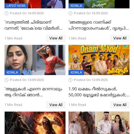
LATEST NEWS
KERALA
Posted On 16-09-2025
Posted On 16-09-2025
'സത്യത്തിൽ ചിരിയാണ്
'ഞങ്ങളുടെ റാണിക്ക്
വന്നത്; ‘ലോക’യെ വിമർശിച്ച്
പിറന്നാളാശംസകൾ', ദൃശ്യം3-
മുരളി തുമ്മാരുകുടി
യിലെ മീനയുടെ ക്യാരക്റ്റർ
View All
View All
1 Min Read
1 Min Read
പോസ്റ്റർ പുറത്തുവിട്ടു
KERALA
KERALA
Posted On 13-09-2025
Posted On 12-09-2025
'ആളുകള്‍ എന്നെ മറന്നാലും
1.90 ലക്ഷം റീല്‍സുകള്‍,
ആ റിസ്ക് ഞാൻ
50,000 യൂട്യൂബ് ഷോര്‍ട്ടുകള്‍;
ഏറ്റെടുക്കുന്നു'; അപകടം
ആടിയും പാടിയും ആഗോള
View All
View All
1 Min Read
1 Min Read
മനസിലായി, കടുത്ത
ഹിറ്റായി ഓണം മൂഡ് ഗാനം
തീരുമാനവുമായി ഐശ്വര്യ
ലക്ഷ്മി