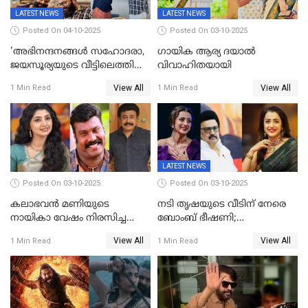
LATEST NEWS
LATEST NEWS
Posted On 04-10-2025
Posted On 03-10-2025
'അഭിനന്ദനങ്ങൾ സഹോദരാ,
ഗായിക ആര്യ ദയാൽ
ജയസൂര്യയുടെ വീട്ടിലെത്തി
വിവാഹിതയായി
ഋഷഭ് ഷെട്ടി; കേക്ക് മുറിച്ച്
View All
View All
1 Min Read
1 Min Read
ആഘോഷം'
LATEST NEWS
Posted On 03-10-2025
Posted On 03-10-2025
കലാഭവൻ മണിയുടെ
നടി തൃഷയുടെ വീടിന് നേരെ
നായികാ വേഷം നിരസിച്ച
ബോംബ് ഭീഷണി;
നടിയെക്കുറിച്ച് വിനയൻ; "ആ
പരിശോധനയിൽ വ്യാജമെന്ന്
View All
View All
1 Min Read
1 Min Read
നടി ദിവ്യ ഉണ്ണിയല്ലെന്നും
കണ്ടെത്തൽ
സമൂഹമാധ്യമത്തിൽ കുറിപ്പ്