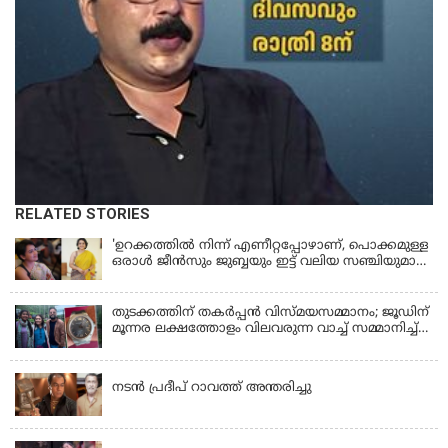
RELATED STORIES
'ഉറക്കത്തിൽ നിന്ന് എണീറ്റപ്പോഴാണ്, പൊക്കമുള്ള
ഒരാൾ ജീൻസും ജുബ്ബയും ഇട്ട് വലിയ സഞ്ചിയുമായി
നടന്നങ്ങു പോകുന്നത് കണ്ടത്; ചോദിച്ചപ്പോൾ
മരിച്ചുപോയെന്ന് പറഞ്ഞു; ആത്മാക്കളെ കണ്ടിട്ടു
ഉണ്ടെന്ന് നടി ലെന
തുടക്കത്തിന് തകർപ്പൻ വിസ്മയസമ്മാനം; ജൂഡിന്
മൂന്നര ലക്ഷത്തോളം വിലവരുന്ന വാച്ച് സമ്മാനിച്ച്
സുചിത്ര
KERALA
നടൻ പ്രദീപ് റാവത്ത് അന്തരിച്ചു
LATEST NEWS