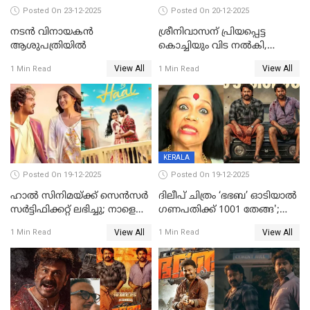
Posted On 23-12-2025
Posted On 20-12-2025
നടൻ വിനായകൻ
ശ്രീനിവാസന് പ്രിയപ്പെട്ട
ആശുപത്രിയിൽ
കൊച്ചിയും വിട നൽകി,
മൃതദേഹം വസതിയിൽ;
View All
View All
1 Min Read
1 Min Read
സംസ്കാരം നാളെ
KERALA
Posted On 19-12-2025
Posted On 19-12-2025
ഹാല്‍ സിനിമയ്ക്ക് സെന്‍സര്‍
ദിലീപ് ചിത്രം ‘ഭഭബ’ ഓടിയാൽ
സര്‍ട്ടിഫിക്കറ്റ് ലഭിച്ചു; നാളെ
ഗണപതിക്ക് 1001 തേങ്ങ';
ട്രെയ്ലര്‍ പുറത്ത് വിടും
കലാമണ്ഡലം സത്യഭാമ
View All
View All
1 Min Read
1 Min Read