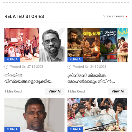
RELATED STORIES
View all news
KERALA
KERALA
Posted On 27-12-2025
Posted On 24-12-2025
തിരയിൽ
ക്രിസ്മസ് തിരയിൽ
വിസ്മയങ്ങളൊരുക്കിയ
മോഹൻലാലും നിവിൻ
കലാസംവിധായകന്‍, കെ
പോളിയും ഉണ്ണി മുകുന്ദനും
View All
View All
1 Min Read
1 Min Read
ശേഖര്‍ അന്തരിച്ചു
ഷെയ്‌നും; 200 കോടി
മുടക്കിയെത്തുന്ന
വൃഷഭയുൾപ്പെടെ കാണാം
KERALA
KERALA