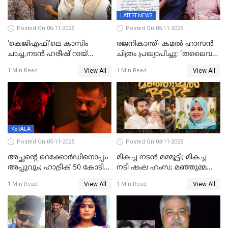
LATEST NEWS
Posted On 06-11-2025
Posted On 05-11-2025
‘കെജിഎഫി’ലെ കാസിം
രജനികാന്ത്- കമൽ ഹാസൻ
ചാച്ച,നടൻ ഹരീഷ് റായ്
ചിത്രം പ്രഖ്യാപിച്ചു; 'തലൈവർ
അന്തരിച്ചു
173' റിലീസ് 2027 പൊങ്കലിന്
View All
View All
1 Min Read
1 Min Read
KERALA
Posted On 05-11-2025
Posted On 03-11-2025
അച്ഛന്റെ റെക്കോർഡിനൊപ്പം
മികച്ച നടൻ മമ്മൂട്ടി; മികച്ച
അപ്പുവും; ഹാട്രിക് 50 കോടി
നടി ഷംല ഹംസ; മഞ്ഞുമ്മൽ
നേട്ടവുമായി പ്രണവ്
ബോയ്സ് മികച്ച ചിത്രം
View All
View All
1 Min Read
1 Min Read
മോഹൻലാൽ, 'ഡീയസ്
ഈറേ' കുതിപ്പ്