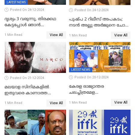
LATEST NEWS
Posted On 24-12-2024
Posted On 24-12-2024
ദൃശ്യം 3 വരുന്നു, തിരക്കഥ
പുഷ്പ 2 റിലീസ് അപകടം;
കേട്ടപ്പോള്‍ ഞാന്‍
നടന്‍ അല്ലു അര്‍ജുനെ ചോദ്യം
ഞെട്ടിപ്പോയി,അഭിമുഖത്തിൽ
ചെയ്യും
View All
1 Min Read
View All
1 Min Read
സ്ഥിരീകരിച്ച് മോഹൻലാൽ
LATEST NEWS
Posted On 20-12-2024
Posted On 21-12-2024
കേരള രാജ്യാന്തര
മലയാള സിനിമകളിൽ
ചലച്ചിത്രമേള
ഇതുവരെ കാണാത്ത
സമാപിച്ചു,സ്പിരിറ്റ് ഓഫ്
വയലൻസുമായി ഉണ്ണി
View All
1 Min Read
View All
1 Min Read
സിനിമ അവാര്‍ഡ്
മുകുന്ദൻ ചിത്രം മാർക്കോ
സംവിധായിക പായല്‍
കപാഡിയയ്ക്ക് സമ്മാനിച്ചു;
ഫെമിനിച്ചി ഫാത്തിമയ്ക്ക്
അഞ്ച് പുരസ്കാരം