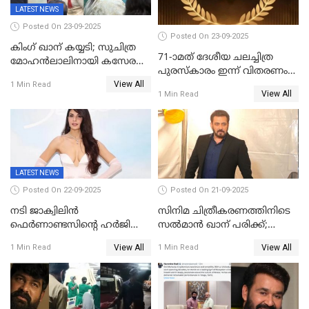
LATEST NEWS
Posted On 23-09-2025
Posted On 23-09-2025
കിംഗ് ഖാന് കയ്യടി; സുചിത്ര
71-ാമത് ദേശീയ ചലച്ചിത്ര
മോഹൻലാലിനായി കസേര
പുരസ്‌കാരം ഇന്ന് വിതരണം
ഒരുക്കിക്കൊടുത്ത് ഷാരുഖ്
View All
ചെയ്യും
1 Min Read
ഖാൻ
View All
1 Min Read
LATEST NEWS
Posted On 22-09-2025
Posted On 21-09-2025
നടി ജാക്വിലിന്‍
സിനിമ ചിത്രീകരണത്തിനിടെ
ഫെര്‍ണാണ്ടസിന്റെ ഹര്‍ജി
സൽമാൻ ഖാന് പരിക്ക്;
സുപ്രീം കോടതി തള്ളി
ചികിത്സയിൽ;
View All
View All
1 Min Read
1 Min Read
മുംബൈയിലേക്ക് മടങ്ങി