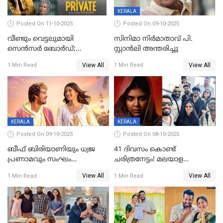
KERALA
Posted On 11-10-2025
Posted On 09-10-2025
വീണ്ടും വെട്ടലുമായി
സിനിമാ നിർമാതാവ് പി.
സെന്‍സര്‍ ബോര്‍ഡ്;
സ്റ്റാൻലി അന്തരിച്ചു
'പ്രൈവറ്റ്' സിനിമയില്‍
View All
View All
1 Min Read
1 Min Read
തിരുത്തല്‍
KERALA
KERALA
Posted On 09-10-2025
Posted On 08-10-2025
ബീഫ് ബിരിയാണിയും ധ്വജ
41 ദിവസം കൊണ്ട്
പ്രണാമവും സംഘം
ചരിത്രനേട്ടം! മലയാള
കാവലുണ്ടും വേണ്ട'; ഷെയ്ൻ
സിനിമയിൽ പുതിയ
View All
View All
1 Min Read
1 Min Read
നിഗത്തിന്റെ ഹാൽ
അധ്യായം, വിസ്മയമായി
സിനിമയ്ക്ക്
ലോക 300 കോടി ക്ലബ്ബിൽ
സെൻസർബോർഡിന്റെ
കടുംവെട്ട്