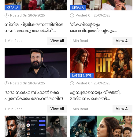
KERALA
KERALA
Posted On 20-09-2025
Posted On 20-09-2025
സിനിമ ചിത്രീകരണത്തിനിടെ
'മികവിന്റെയും
നടൻ ജോജു ജോർജിന്
വൈവിധ്യത്തിന്റെയും
അപകടം;നടൻ ദീപക്
പ്രതീകം'; മോഹൻലാലിനെ
View All
View All
1 Min Read
1 Min Read
പറമ്പോലും ഈ സമയം
അഭിനന്ദിച്ച് പ്രധാനമന്ത്രി
ജീപ്പിൽ
LATEST NEWS
Posted On 20-09-2025
Posted On 20-09-2025
ദാദാ സാഹേബ് ഫാൽക്കെ
എമ്പുരാനെയും വീഴ്ത്തി,
പുരസ്‌കാരം മോഹൻലാലിന്
24ദിവസം കൊണ്ട്
മലയാളത്തിലെ പുത്തൻ
View All
View All
1 Min Read
1 Min Read
ഇൻഡസ്ട്രി ഹിറ്റ്;
റെക്കോർഡുമായി ലോക