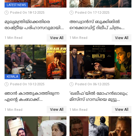
LATEST NEWS
Posted On 18-12-2025
Posted On 17-12-2025
മുഖ്യമന്ത്രിയ്ക്കെതിരെ
അഡ്വാൻസ് ബുക്കിങിൽ
രാഷ്ട്രീയ പരിഹാസവുമായി
റെക്കോഡിട്ട് ദിലീപ് ചിത്രം
ഭഭബ
‘ഭഭബ';ബുക്ക് മൈഷോയില്‍
View All
View All
1 Min Read
1 Min Read
റെക്കോർഡ് വിൽപ്പന;
മണിക്കൂറില്‍ വിറ്റത്
1000ത്തിന് മുകളിൽ ടിക്കറ്റ്
KERALA
Posted On 10-12-2025
Posted On 06-12-2025
ഞാന്‍ കാത്തുകാത്തിരുന്ന
‘ഖലീഫ’യിൽ മോഹൻലാലും;
എന്റെ കംബാക്ക്
മിസിസ് ഗാന്ധിയെ മുട്ടു
മൊമെന്റ്';'ഭ.ഭ. ബ' ട്രെയ്ലര്‍
കുത്തിച്ച മാമ്പറയ്ക്കൽ
View All
View All
1 Min Read
1 Min Read
പുറത്ത്
അഹമ്മദ് അലിയായെത്തും