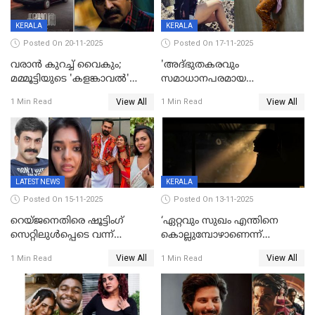
KERALA
KERALA
Posted On 20-11-2025
Posted On 17-11-2025
വരാൻ കുറച്ച് വൈകും;
'അദ്‌ഭുതകരവും
മമ്മൂട്ടിയുടെ 'കളങ്കാവൽ'
സമാധാനപരമായ
റിലീസ് മാറ്റി
ഘട്ടത്തിലാണിപ്പോൾ';
View All
View All
1 Min Read
1 Min Read
വിവാഹമോചിതയായെന്ന് മീര
വാസുദേവൻ
LATEST NEWS
KERALA
Posted On 15-11-2025
Posted On 13-11-2025
റെയ്ജനെതിരെ ഷൂട്ടിംഗ്
‘ഏറ്റവും സുഖം എന്തിനെ
സെറ്റിലുൾപ്പെടെ വന്ന്
കൊല്ലുമ്പോഴാണെന്ന്
യുവതിയുടെ പരാക്രമം;
അറിയാമോ?
View All
View All
1 Min Read
1 Min Read
ബിയര്‍ കുപ്പി തലയ്ക്ക് അടിച്ച്
വില്ലത്തരത്തിന്റെ അങ്ങേയറ്റം;
പൊട്ടിക്കുമെന്ന്
മമ്മൂട്ടി മാജിക്ക്, കളങ്കാവല്‍
ഭീഷണി;അശ്ലീല
ട്രെയിലര്‍ പുറത്ത്
മെസേജുകളും വെളിപ്പെടുത്തി