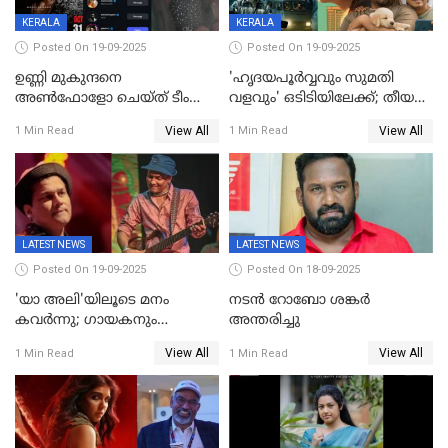
KERALA
KERALA
Posted On 19-09-2025
Posted On 19-09-2025
ഉണ്ണി മുകുന്ദനെ
'ഹൃദയപൂര്‍വ്വവും സുമതി
അൺഫോളോ ചെയ്ത് ടീം
വളവും' ഒടിടിയിലേക്ക്; തീയതി
മാർക്കോ; ലോർഡ്
പുറത്ത്
View All
View All
1 Min Read
1 Min Read
മാർക്കോയിൽ യാഷ്,
പൃഥ്വിരാജ്,
മമ്മുട്ടി,മോഹൻലാൽ..ചർച്ചകളുമായി
സൈബർലോകവും
LATEST NEWS
LATEST NEWS
Posted On 19-09-2025
Posted On 18-09-2025
'യാ അലി'യിലൂടെ മനം
നടൻ റോബോ ശങ്കർ
കവർന്നു; ഗായകനും
അന്തരിച്ചു
നടനുമായ സുബിന്‍ ഗാര്‍ഗ്
View All
View All
1 Min Read
1 Min Read
അന്തരിച്ചു