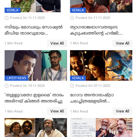
മൃദുല വിജയ്
KERALA
KERALA
Posted On 11-11-2025
Posted On 11-11-2025
നടിയും മോഡലും സോഷ്യൽ
ത്യാഗരാജഭാഗവതരുടെ
മീഡിയ താരവുമായ
കുടുംബത്തിന്റെ ഹര്‍ജി;
'മസ്താനി' വിവാഹിതയായി,
ദുല്‍ഖര്‍ സല്‍മാന്
View All
View All
1 Min Read
1 Min Read
ഇന്ന്‌ നല്ലൊരു ബിസി ഡേ
ഹൈക്കോടതി നോട്ടീസ്‌
ആയിരുന്നുവെന്ന് നന്ദിത
ശങ്കര
LATEST NEWS
KERALA
Posted On 10-11-2025
Posted On 07-11-2025
'തുള്ളുവതോ ഇളമൈ' താരം
ഗോവ അന്താരാഷ്ട്രാ
അഭിനയ് കിങ്ങർ അന്തരിച്ചു
ചലച്ചിത്രമേളയില്‍
മത്സരവിഭാഗത്തിലേക്ക്
View All
View All
1 Min Read
1 Min Read
മലയാളത്തില്‍നിന്ന്
ഏകചിത്രമായി 'എആര്‍എം';