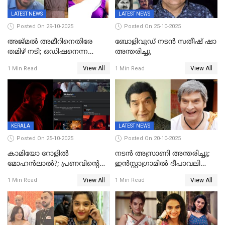
LATEST NEWS
LATEST NEWS
Posted On 29-10-2025
Posted On 25-10-2025
അജ്മല്‍ അമീറിനെതിരേ
ബോളിവുഡ് നടൻ സതീഷ് ഷാ
തമിഴ് നടി; ഒഡിഷനെന്ന
അന്തരിച്ചു
വ്യാജേന ഹോട്ടല്‍മുറിയിലേക്ക്
View All
View All
1 Min Read
1 Min Read
വിളിച്ചു, മോശം പെരുമാറ്റം
KERALA
LATEST NEWS
Posted On 25-10-2025
Posted On 20-10-2025
കാമിയോ റോളിൽ
നടന്‍ അസ്രാണി അന്തരിച്ചു;
മോഹൻലാൽ?; പ്രണവിന്റെ
ഇന്‍‌സ്റ്റാഗ്രാമില്‍ ദീപാവലി
ചിത്രത്തിന്റെ ട്രെയിലറിന്
ആശംസ നേര്‍ന്ന്
View All
View All
1 Min Read
1 Min Read
പിന്നാലെ ഡിപി; ചർച്ചയായി
മണിക്കൂറുകള്‍ക്കകം
സോഷ്യൽ മീഡിയ ചിത്രങ്ങൾ
വിയോഗം