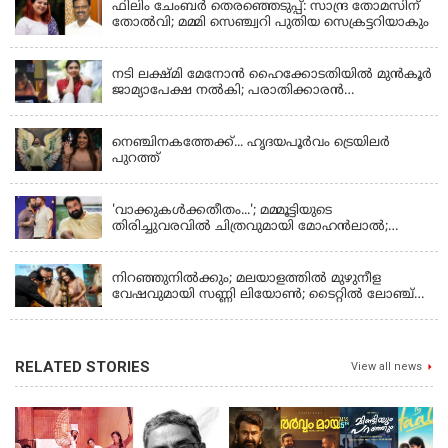
ഫിലിം ചേംബർ തെരഞ്ഞെടുപ്പ്: സാന്ദ്ര തോമസിന്
തോൽവി; മമ്മി സെഞ്ച്വറി പുതിയ സെക്രട്ടറിയാകും
KERALA
നടി ലക്ഷ്മി മേനോൻ ഹൈക്കോടതിയിൽ മുൻ‌കൂർ
ജാമ്യാപേക്ഷ നൽകി; പരാതിക്കാരൻ
ലൈംഗീകമായി അധിക്ഷേപിച്ചെന്നും നടി
LATEST NEWS
നെഞ്ചിനകത്തേക്ക്... ഹൃദയപൂര്‍വം ട്രെയിലര്‍
പുറത്ത്
LATEST NEWS
'വാക്കുകള്‍ക്കതീതം...'; മമ്മൂട്ടിയുടെ
തിരിച്ചുവരവില്‍ ചിത്രവുമായി മോഹന്‍ലാല്‍;
ഇച്ചാക്കയ്ക്ക് ലാലുവിന്റെ സ്‌നേഹചുംബനം
KERALA
നിറഞ്ഞുനിൽക്കും; മലയാളത്തിൽ മുഴുനീള
വേഷവുമായി സണ്ണി ലിയോൺ; ടൈറ്റിൽ ലോഞ്ച്
നടന്നു
RELATED STORIES
View all news