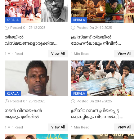
KERALA
KERALA
Posted On 27-12-2025
Posted On 24-12-2025
തിരയിൽ
ക്രിസ്മസ് തിരയിൽ
വിസ്മയങ്ങളൊരുക്കിയ
മോഹൻലാലും നിവിൻ
കലാസംവിധായകന്‍, കെ
പോളിയും ഉണ്ണി മുകുന്ദനും
View All
View All
1 Min Read
1 Min Read
ശേഖര്‍ അന്തരിച്ചു
ഷെയ്‌നും; 200 കോടി
മുടക്കിയെത്തുന്ന
വൃഷഭയുൾപ്പെടെ കാണാം
KERALA
KERALA
Posted On 23-12-2025
Posted On 20-12-2025
നടൻ വിനായകൻ
ശ്രീനിവാസന് പ്രിയപ്പെട്ട
ആശുപത്രിയിൽ
കൊച്ചിയും വിട നൽകി,
മൃതദേഹം വസതിയിൽ;
View All
View All
1 Min Read
1 Min Read
സംസ്കാരം നാളെ