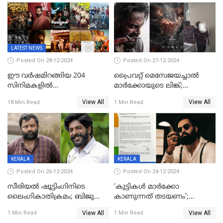
വേട്ടക്കാരനാണ്, വേദനകള്‍
സധൈര്യം പറയു;
പെണ്‍കുട്ടിയോട് റിനി ആര്‍
ജോര്‍ജ്
LATEST NEWS
Posted On 28-12-2024
Posted On 27-12-2024
ഈ വർഷമിറങ്ങിയ 204
പ്രൈവറ്റ് മെസേജയച്ചാല്‍
സിനിമകളിൽ
മാർക്കോയുടെ ലിങ്ക്;
നേട്ടമുണ്ടാക്കിയത് വെറും 26
വ്യാജപതിപ്പ് കേസിൽ ആലുവ
View All
View All
18 Min Read
1 Min Read
ചിത്രങ്ങൾ; 2024ൽ സിനിമാ
സ്വദേശി അറസ്റ്റില്‍
വ്യവസായത്തിന് നഷ്ടം 700
കോടി; അഭിനേതാക്കൾ
പ്രതിഫലം കുറയ്ക്കണമെന്നും
നിർമാതാക്കളുടെ സംഘടന
KERALA
KERALA
Posted On 26-12-2024
Posted On 24-12-2024
സീരിയല്‍ ഷൂട്ടിംഗിനിടെ
‘കുട്ടികൾ മാർക്കോ
ലൈംഗികാതിക്രമം; ബിജു
കാണുന്നത് തടയണം’;
സോപാനത്തിനും എസ് പി
തിയറ്ററുകളിൽ
View All
View All
1 Min Read
1 Min Read
ശ്രീകുമാറിനുമെതിരെ കേസ്
മാതാപിതാക്കൾക്കൊപ്പം