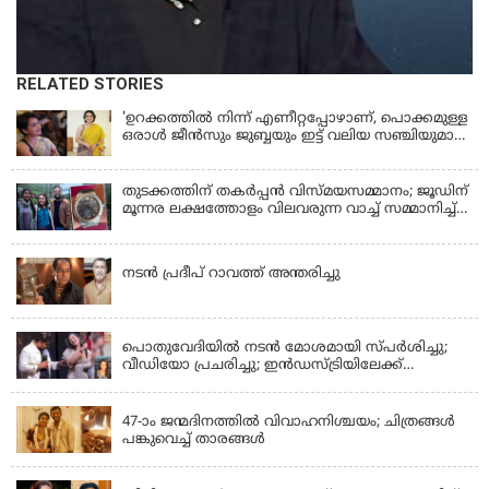
RELATED STORIES
'ഉറക്കത്തിൽ നിന്ന് എണീറ്റപ്പോഴാണ്, പൊക്കമുള്ള
ഒരാൾ ജീൻസും ജുബ്ബയും ഇട്ട് വലിയ സഞ്ചിയുമായി
നടന്നങ്ങു പോകുന്നത് കണ്ടത്; ചോദിച്ചപ്പോൾ
മരിച്ചുപോയെന്ന് പറഞ്ഞു; ആത്മാക്കളെ കണ്ടിട്ടു
ഉണ്ടെന്ന് നടി ലെന
തുടക്കത്തിന് തകർപ്പൻ വിസ്മയസമ്മാനം; ജൂഡിന്
മൂന്നര ലക്ഷത്തോളം വിലവരുന്ന വാച്ച് സമ്മാനിച്ച്
സുചിത്ര
KERALA
നടൻ പ്രദീപ് റാവത്ത് അന്തരിച്ചു
LATEST NEWS
പൊതുവേദിയില്‍ നടന്‍ മോശമായി സ്പര്‍ശിച്ചു;
വീഡിയോ പ്രചരിച്ചു; ഇന്‍ഡസ്ട്രിയിലേക്ക്
ഇനിയില്ലെന്ന് നടി
KERALA
47-ാം ജന്മദിനത്തിൽ വിവാഹനിശ്ചയം; ചിത്രങ്ങള്‍
പങ്കുവെച്ച് താരങ്ങൾ
KERALA