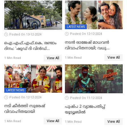
LATEST NEWS
Posted On 12-12-2024
Posted On 13-12-2024
നടൻ രാജേഷ് മാധവൻ
ഐ.എഫ്.എഫ്.കെ. രണ്ടാം
വിവാഹിതനായി; വധു
ദിനം: 'ഷുഡ് ദി വിൻഡ്
സഹസംവിധായിക ദീപ്തി
ഡ്രോപ്പ്' മുതൽ
View All
1 Min Read
View All
1 Min Read
കാരാട്ട്
'കിഷ്‌കികിന്ധാ കാണ്ഡം' വരെ
LATEST NEWS
Posted On 12-12-2024
Posted On 11-12-2024
നടി കീർത്തി സുരേഷ്
പുഷ്പ 2 വ്യാജപതിപ്പ്
വിവാഹിതയായി
യൂട്യൂബിൽ
View All
1 Min Read
View All
1 Min Read