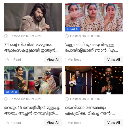
ഗ്രേസ് ആന്റണി
KERALA
Posted On 07-09-2025
Posted On 06-09-2025
74 ന്റെ നിറവിൽ മമ്മുക്ക;
'എല്ലാത്തിനും ഒടുവിലുള്ള
ആശംസകളുമായി ഇന്ത്യൻ
പോയിന്റിലാണ് ഞാൻ, ‘എന്‍റെ
സിനിമാ ലോകം
ചങ്ക് പൊട്ടിപ്പോവുക,
View All
View All
1 Min Read
1 Min Read
സ്നേഹിച്ചയാള്‍ തന്നെ
വഞ്ചിച്ചുപോയി’, ലൈവ്
വിഡിയോയിൽ
പൊട്ടിക്കരഞ്ഞ് നടി
KERALA
Posted On 06-09-2025
Posted On 06-09-2025
വെറും 15 സെന്റീമീറ്റര്‍ മുല്ലപ്പൂ,
ടൊവിനോ രണ്ടാമതും
അതും അച്ഛൻ തന്നുവിട്ടത്
ഏഷ്യയിലെ മികച്ച നടന്‍;
കൈവശം വച്ചതിന് ഒരു
2025ലെ സെപ്റ്റിമിയസ്
View All
View All
1 Min Read
1 Min Read
ലക്ഷം രൂപ പിഴ; നവ്യ
പുരസ്‌കാരം