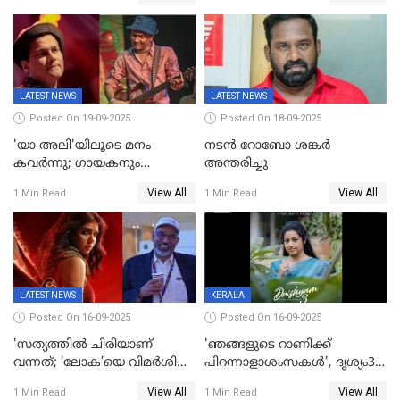
മാർക്കോയിൽ യാഷ്,
പൃഥ്വിരാജ്,
മമ്മുട്ടി,മോഹൻലാൽ..ചർച്ചകളുമായി
സൈബർലോകവും
LATEST NEWS
LATEST NEWS
Posted On 19-09-2025
Posted On 18-09-2025
'യാ അലി'യിലൂടെ മനം
നടൻ റോബോ ശങ്കർ
കവർന്നു; ഗായകനും
അന്തരിച്ചു
നടനുമായ സുബിന്‍ ഗാര്‍ഗ്
View All
View All
1 Min Read
1 Min Read
അന്തരിച്ചു
LATEST NEWS
KERALA
Posted On 16-09-2025
Posted On 16-09-2025
'സത്യത്തിൽ ചിരിയാണ്
'ഞങ്ങളുടെ റാണിക്ക്
വന്നത്; ‘ലോക’യെ വിമർശിച്ച്
പിറന്നാളാശംസകൾ', ദൃശ്യം3-
മുരളി തുമ്മാരുകുടി
യിലെ മീനയുടെ ക്യാരക്റ്റർ
View All
View All
1 Min Read
1 Min Read
പോസ്റ്റർ പുറത്തുവിട്ടു