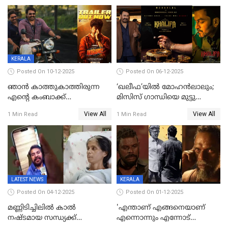
മണിക്കൂറില്‍ വിറ്റത്
1000ത്തിന് മുകളിൽ ടിക്കറ്റ്
KERALA
Posted On 10-12-2025
Posted On 06-12-2025
ഞാന്‍ കാത്തുകാത്തിരുന്ന
‘ഖലീഫ’യിൽ മോഹൻലാലും;
എന്റെ കംബാക്ക്
മിസിസ് ഗാന്ധിയെ മുട്ടു
മൊമെന്റ്';'ഭ.ഭ. ബ' ട്രെയ്ലര്‍
കുത്തിച്ച മാമ്പറയ്ക്കൽ
View All
View All
1 Min Read
1 Min Read
പുറത്ത്
അഹമ്മദ് അലിയായെത്തും
LATEST NEWS
KERALA
Posted On 04-12-2025
Posted On 01-12-2025
മണ്ണിടിച്ചിലിൽ കാല്‍
'എന്താണ് എങ്ങനെയാണ്
നഷ്ടമായ സന്ധ്യക്ക്
എന്നൊന്നും എന്നോട്