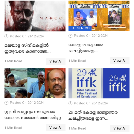
LATEST NEWS
Posted On 20-12-2024
Posted On 21-12-2024
കേരള രാജ്യാന്തര
മലയാള സിനിമകളിൽ
ചലച്ചിത്രമേള
ഇതുവരെ കാണാത്ത
സമാപിച്ചു,സ്പിരിറ്റ് ഓഫ്
വയലൻസുമായി ഉണ്ണി
View All
1 Min Read
View All
1 Min Read
സിനിമ അവാര്‍ഡ്
മുകുന്ദൻ ചിത്രം മാർക്കോ
സംവിധായിക പായല്‍
കപാഡിയയ്ക്ക് സമ്മാനിച്ചു;
ഫെമിനിച്ചി ഫാത്തിമയ്ക്ക്
അഞ്ച് പുരസ്കാരം
Posted On 20-12-2024
Posted On 20-12-2024
സ്റ്റണ്ട് മാസ്റ്ററും നടനുമായ
29 മത് കേരള രാജ്യാന്തര
കോതണ്ഡരാമൻ അന്തരിച്ചു
ചലച്ചിത്രമേള ഇന്ന്
സമാപിക്കും
View All
1 Min Read
View All
1 Min Read