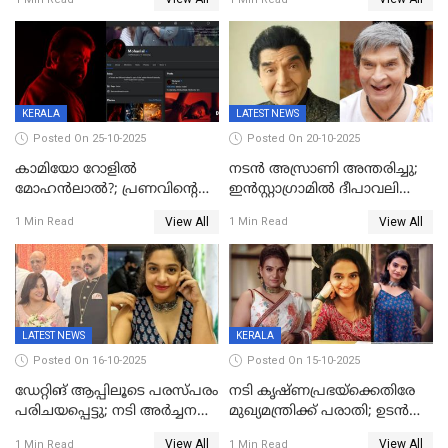
വിളിച്ചു, മോശം പെരുമാറ്റം
KERALA
LATEST NEWS
Posted On 25-10-2025
Posted On 20-10-2025
കാമിയോ റോളിൽ
നടന്‍ അസ്രാണി അന്തരിച്ചു;
മോഹൻലാൽ?; പ്രണവിന്റെ
ഇന്‍‌സ്റ്റാഗ്രാമില്‍ ദീപാവലി
ചിത്രത്തിന്റെ ട്രെയിലറിന്
ആശംസ നേര്‍ന്ന്
View All
View All
1 Min Read
1 Min Read
പിന്നാലെ ഡിപി; ചർച്ചയായി
മണിക്കൂറുകള്‍ക്കകം
സോഷ്യൽ മീഡിയ ചിത്രങ്ങൾ
വിയോഗം
LATEST NEWS
KERALA
Posted On 16-10-2025
Posted On 15-10-2025
ഡേറ്റിങ് ആപ്പിലൂടെ പരസ്പരം
നടി കൃഷ്ണപ്രഭയ്‌ക്കെതിരേ
പരിചയപ്പെട്ടു; നടി അർച്ചന
മുഖ്യമന്ത്രിക്ക് പരാതി; ഉടൻ
കവി വിവാഹിതയായി
ഇടപെടല്‍ വേണമെന്നും
View All
View All
1 Min Read
1 Min Read