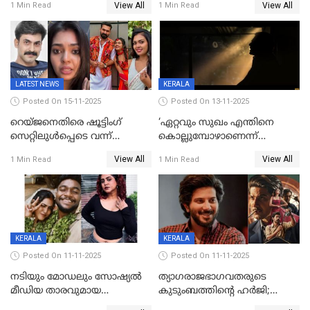
View All
View All
1 Min Read
1 Min Read
വിവാഹമോചിതയായെന്ന് മീര
വാസുദേവൻ
LATEST NEWS
KERALA
Posted On 15-11-2025
Posted On 13-11-2025
റെയ്ജനെതിരെ ഷൂട്ടിംഗ്
‘ഏറ്റവും സുഖം എന്തിനെ
സെറ്റിലുൾപ്പെടെ വന്ന്
കൊല്ലുമ്പോഴാണെന്ന്
യുവതിയുടെ പരാക്രമം;
അറിയാമോ?
View All
View All
1 Min Read
1 Min Read
ബിയര്‍ കുപ്പി തലയ്ക്ക് അടിച്ച്
വില്ലത്തരത്തിന്റെ അങ്ങേയറ്റം;
പൊട്ടിക്കുമെന്ന്
മമ്മൂട്ടി മാജിക്ക്, കളങ്കാവല്‍
ഭീഷണി;അശ്ലീല
ട്രെയിലര്‍ പുറത്ത്
മെസേജുകളും വെളിപ്പെടുത്തി
മൃദുല വിജയ്
KERALA
KERALA
Posted On 11-11-2025
Posted On 11-11-2025
നടിയും മോഡലും സോഷ്യൽ
ത്യാഗരാജഭാഗവതരുടെ
മീഡിയ താരവുമായ
കുടുംബത്തിന്റെ ഹര്‍ജി;
'മസ്താനി' വിവാഹിതയായി,
ദുല്‍ഖര്‍ സല്‍മാന്