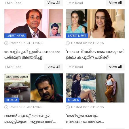
View All
View All
1 Min Read
1 Min Read
റിലീസ് തീയതി പുറത്ത്
ശാരീരികമായും ഉപദ്രവിച്ചു;
ഭർത്താവിനെതിരെ 50 കോടി
രൂപ നഷ്ടപരിഹാരം
ആവശ്യപ്പെട്ട് മുൻ മിസ് ഇന്ത്യ
LATEST NEWS
LATEST NEWS
Posted On 24-11-2025
Posted On 22-11-2025
ബോളിവുഡ് ഇതിഹാസതാരം
'ലാവണി'ക്കിടെ അപകടം; നടി
ധർമേന്ദ്ര അന്തരിച്ചു
ശ്രദ്ധ കപൂറിന് പരിക്ക്
View All
View All
1 Min Read
1 Min Read
KERALA
KERALA
Posted On 20-11-2025
Posted On 17-11-2025
വരാൻ കുറച്ച് വൈകും;
'അദ്‌ഭുതകരവും
മമ്മൂട്ടിയുടെ 'കളങ്കാവൽ'
സമാധാനപരമായ
റിലീസ് മാറ്റി
ഘട്ടത്തിലാണിപ്പോൾ';