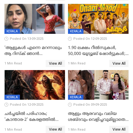
KERALA
KERALA
Posted On 13-09-2025
Posted On 12-09-2025
'ആളുകള്‍ എന്നെ മറന്നാലും
1.90 ലക്ഷം റീല്‍സുകള്‍,
ആ റിസ്ക് ഞാൻ
50,000 യൂട്യൂബ് ഷോര്‍ട്ടുകള്‍;
ഏറ്റെടുക്കുന്നു'; അപകടം
ആടിയും പാടിയും ആഗോള
View All
View All
1 Min Read
1 Min Read
മനസിലായി, കടുത്ത
ഹിറ്റായി ഓണം മൂഡ് ഗാനം
തീരുമാനവുമായി ഐശ്വര്യ
ലക്ഷ്മി
KERALA
KERALA
Posted On 12-09-2025
Posted On 09-09-2025
ചർച്ചയിൽ പരിഹാരം;
ആളും ആരവവും വലിയ
'കാന്താര-2' കേരളത്തിൽ
ശബ്ദവും വെളിച്ചവുമില്ലാതെ
പ്രദർശിപ്പിക്കുമെന്ന്
അതങ്ങ് നിർവഹിച്ചു;
View All
View All
1 Min Read
1 Min Read
ഫിയോക്ക്
വിവാഹിതയായെന്ന്‌ നടി ​