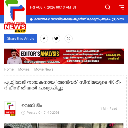
FRI AUG 7, 2026 08:13 AM IST
കനത്തമഴ സാധ്യതയെ തുടർന്ന് കോട്ടയം,ആലപ്പുഴ,വയനാട്
Share this Article
Home
Movies
Movie News
പൃഥ്വിരാജ് നായകനായ ‘അൻവർ’ സിനിമയുടെ 4K റീ-
റിലീസ് തീയതി പ്രഖ്യാപിച്ചു
വെബ് ടീം
1 Min Read
Posted On 01-10-2024