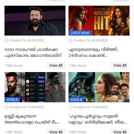
പറമ്പോലും ഈ സമയം
അഭിനന്ദിച്ച് പ്രധാനമന്ത്രി
ജീപ്പിൽ
LATEST NEWS
Posted On 20-09-2025
Posted On 20-09-2025
ദാദാ സാഹേബ് ഫാൽക്കെ
എമ്പുരാനെയും വീഴ്ത്തി,
പുരസ്‌കാരം മോഹൻലാലിന്
24ദിവസം കൊണ്ട്
മലയാളത്തിലെ പുത്തൻ
View All
View All
1 Min Read
1 Min Read
ഇൻഡസ്ട്രി ഹിറ്റ്;
റെക്കോർഡുമായി ലോക
KERALA
KERALA
Posted On 19-09-2025
Posted On 19-09-2025
ഉണ്ണി മുകുന്ദനെ
'ഹൃദയപൂര്‍വ്വവും സുമതി
അൺഫോളോ ചെയ്ത് ടീം
വളവും' ഒടിടിയിലേക്ക്; തീയതി
മാർക്കോ; ലോർഡ്
പുറത്ത്
View All
View All
1 Min Read
1 Min Read