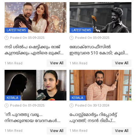
28ദിവസത്തിനകം പിഴ
അടയ്ക്കണം
LATEST NEWS
LATEST NEWS
Posted On 05-09-2025
Posted On 05-09-2025
നടി ശിൽപ ഷെട്ടിക്കും രാജ്
ബോക്സോഫീസിൽ
കുന്ദ്രയ്ക്കും എതിരെ ലുക്ക്
ഇതുവരെ 510 കോടി; കൂലി
ഔട്ട് നോട്ടീസ്
ഇനി ഒടിടിയിലേക്ക്, റിലീസ്
View All
View All
1 Min Read
1 Min Read
തീയതി പുറത്ത്
KERALA
KERALA
Posted On 01-09-2025
Posted On 30-12-2024
'നീ പുറത്തു വരൂ...
പോസ്റ്റ്‌മോര്‍ട്ടം റിപ്പോര്‍ട്ട്
നിനക്കുണ്ടായ വേദനകള്‍
പുറത്ത്; നടൻ ദിലീപ്
സധൈര്യം പറയു';
ശങ്കറിന്റെ മരണകാരണം
View All
View All
1 Min Read
1 Min Read
'കരയേണ്ടതും ഒറ്റപ്പെടേണ്ടതും
ആന്തരിക രക്തസ്രാവം