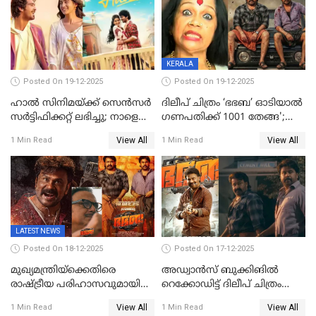
KERALA
Posted On 19-12-2025
Posted On 19-12-2025
ഹാല്‍ സിനിമയ്ക്ക് സെന്‍സര്‍
ദിലീപ് ചിത്രം ‘ഭഭബ’ ഓടിയാൽ
സര്‍ട്ടിഫിക്കറ്റ് ലഭിച്ചു; നാളെ
ഗണപതിക്ക് 1001 തേങ്ങ';
ട്രെയ്ലര്‍ പുറത്ത് വിടും
കലാമണ്ഡലം സത്യഭാമ
View All
View All
1 Min Read
1 Min Read
LATEST NEWS
Posted On 18-12-2025
Posted On 17-12-2025
മുഖ്യമന്ത്രിയ്ക്കെതിരെ
അഡ്വാൻസ് ബുക്കിങിൽ
രാഷ്ട്രീയ പരിഹാസവുമായി
റെക്കോഡിട്ട് ദിലീപ് ചിത്രം
ഭഭബ
‘ഭഭബ';ബുക്ക് മൈഷോയില്‍
View All
View All
1 Min Read
1 Min Read
റെക്കോർഡ് വിൽപ്പന;