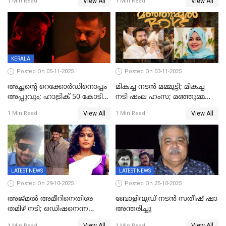
View All
View All
1 Min Read
1 Min Read
KERALA
Posted On 05-11-2025
Posted On 03-11-2025
അച്ഛന്റെ റെക്കോർഡിനൊപ്പം
മികച്ച നടൻ മമ്മൂട്ടി; മികച്ച
അപ്പുവും; ഹാട്രിക് 50 കോടി
നടി ഷംല ഹംസ; മഞ്ഞുമ്മൽ
നേട്ടവുമായി പ്രണവ്
ബോയ്സ് മികച്ച ചിത്രം
View All
View All
1 Min Read
1 Min Read
മോഹൻലാൽ, 'ഡീയസ്
ഈറേ' കുതിപ്പ്
LATEST NEWS
LATEST NEWS
Posted On 29-10-2025
Posted On 25-10-2025
അജ്മല്‍ അമീറിനെതിരേ
ബോളിവുഡ് നടൻ സതീഷ് ഷാ
തമിഴ് നടി; ഒഡിഷനെന്ന
അന്തരിച്ചു
വ്യാജേന ഹോട്ടല്‍മുറിയിലേക്ക്
View All
View All
1 Min Read
1 Min Read