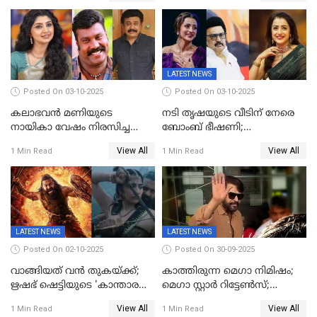
LATEST NEWS
Posted On 03-10-2025
Posted On 03-10-2025
കലാഭവൻ മണിയുടെ
നടി തൃഷയുടെ വീടിന് നേരെ
നായികാ വേഷം നിരസിച്ച
ബോംബ് ഭീഷണി;
നടിയെക്കുറിച്ച് വിനയൻ; "ആ
പരിശോധനയിൽ വ്യാജമെന്ന്
View All
View All
1 Min Read
1 Min Read
നടി ദിവ്യ ഉണ്ണിയല്ലെന്നും
കണ്ടെത്തൽ
സമൂഹമാധ്യമത്തിൽ കുറിപ്പ്
LATEST NEWS
LATEST NEWS
Posted On 02-10-2025
Posted On 30-09-2025
വാങ്ങിയത് വൻ തുകയ്ക്ക്;
കാത്തിരുന്ന മെഗാ നിമിഷം;
ഋഷഭ് ഷെട്ടിയുടെ 'കാന്താര
മെഗാ സ്റ്റാർ റിട്ടേൺസ്;
ചാപ്റ്റർ 1' ഒടിടിയിൽ എവിടെ
7മാസത്തിനു ശേഷം
View All
View All
1 Min Read
1 Min Read
കാണാം
ക്യാമറയ്ക്ക് മുന്നിലേക്ക്