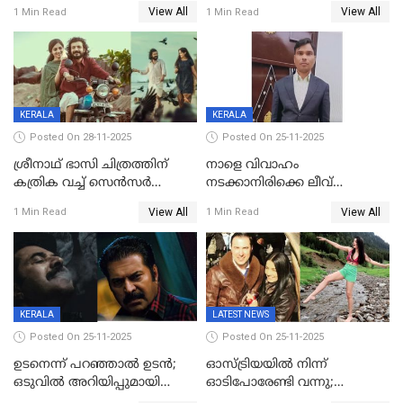
ആശ്വാസമായി മമ്മൂട്ടിയുടെ
ചോദിക്കരുത്',ജയിലര്‍ ടുവില്‍
View All
View All
1 Min Read
1 Min Read
വീഡിയോകോൾ;
താനുമുണ്ടെന്ന് വിനായകൻ
കൃത്രിമക്കാല്‍ നല്‍കാമെന്ന്
താരം, വീട്
നിര്‍മിക്കുന്നതിനുള്ള
ഇടപെടലും നടത്തും
KERALA
KERALA
Posted On 28-11-2025
Posted On 25-11-2025
ശ്രീനാഥ് ഭാസി ചിത്രത്തിന്
നാളെ വിവാഹം
കത്രിക വച്ച് സെൻസർ
നടക്കാനിരിക്കെ ലീവ്
ബോർഡ്, 'എട്ട് സീനുകൾ
നൽകിയില്ല; എസ്ഐആർ
View All
View All
1 Min Read
1 Min Read
മാറ്റണം';പൊങ്കാല റിലീസ് മാറ്റി
സൂപ്പർവൈസർ
ജീവനൊടുക്കി
KERALA
LATEST NEWS
Posted On 25-11-2025
Posted On 25-11-2025
ഉടനെന്ന് പറഞ്ഞാൽ ഉടൻ;
ഓസ്ട്രിയയിൽ നിന്ന്
ഒടുവിൽ അറിയിപ്പുമായി
ഓടിപോരേണ്ടി വന്നു;
മമ്മൂട്ടി, കളങ്കാവൽ പുതിയ
വൈകാരികമായും