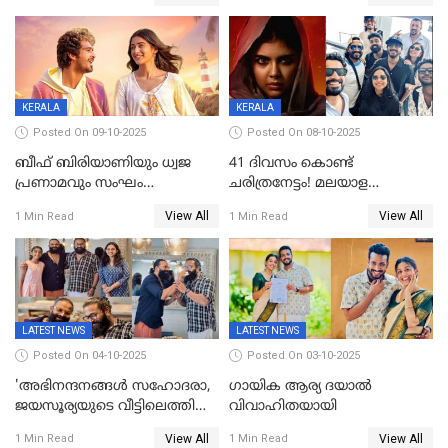
തിരുത്തല്‍
KERALA
KERALA
Posted On 09-10-2025
Posted On 08-10-2025
ബീഫ് ബിരിയാണിയും ധ്വജ
41 ദിവസം കൊണ്ട്
പ്രണാമവും സംഘം
ചരിത്രനേട്ടം! മലയാള
കാവലുണ്ടും വേണ്ട'; ഷെയ്ൻ
സിനിമയിൽ പുതിയ
View All
View All
1 Min Read
1 Min Read
നിഗത്തിന്റെ ഹാൽ
അധ്യായം, വിസ്മയമായി
സിനിമയ്ക്ക്
ലോക 300 കോടി ക്ലബ്ബിൽ
സെൻസർബോർഡിന്റെ
കടുംവെട്ട്
LATEST NEWS
LATEST NEWS
Posted On 04-10-2025
Posted On 03-10-2025
'അഭിനന്ദനങ്ങൾ സഹോദരാ,
ഗായിക ആര്യ ദയാൽ
ജയസൂര്യയുടെ വീട്ടിലെത്തി
വിവാഹിതയായി
ഋഷഭ് ഷെട്ടി; കേക്ക് മുറിച്ച്
View All
View All
1 Min Read
1 Min Read
ആഘോഷം'