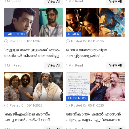
View All
View All
1 Min Read
1 Min Read
ഇന്ന്‌ നല്ലൊരു ബിസി ഡേ
ഹൈക്കോടതി നോട്ടീസ്‌
ആയിരുന്നുവെന്ന് നന്ദിത
ശങ്കര
LATEST NEWS
KERALA
Posted On 10-11-2025
Posted On 07-11-2025
'തുള്ളുവതോ ഇളമൈ' താരം
ഗോവ അന്താരാഷ്ട്രാ
അഭിനയ് കിങ്ങർ അന്തരിച്ചു
ചലച്ചിത്രമേളയില്‍
മത്സരവിഭാഗത്തിലേക്ക്
View All
View All
1 Min Read
1 Min Read
മലയാളത്തില്‍നിന്ന്
ഏകചിത്രമായി 'എആര്‍എം';
LATEST NEWS
Posted On 06-11-2025
Posted On 05-11-2025
‘കെജിഎഫി’ലെ കാസിം
രജനികാന്ത്- കമൽ ഹാസൻ
ചാച്ച,നടൻ ഹരീഷ് റായ്
ചിത്രം പ്രഖ്യാപിച്ചു; 'തലൈവർ
അന്തരിച്ചു
173' റിലീസ് 2027 പൊങ്കലിന്