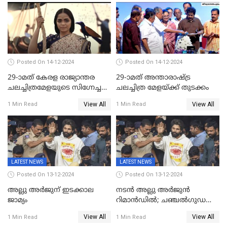
കഴിക്കാമെന്ന് തോന്നി
തുടങ്ങിയിട്ടുണ്ടെന്ന് നിഷ
സാരംഗ്
Posted On 14-12-2024
Posted On 14-12-2024
29-ാമത് കേരള രാജ്യാന്തര
29-ാമത് അന്താരാഷ്‌ട്ര
ചലച്ചിത്രമേളയുടെ സിഗ്നേച്ചർ
ചലച്ചിത്ര മേളയ്‌ക്ക് തുടക്കം
ഫിലിം 'സ്വപ്നായനം'
View All
View All
1 Min Read
1 Min Read
LATEST NEWS
LATEST NEWS
Posted On 13-12-2024
Posted On 13-12-2024
അല്ലു അർജുന് ഇടക്കാല
നടൻ അല്ലു അർജുൻ
ജാമ്യം
റിമാൻഡിൽ; ചഞ്ചൽഗുഡ
ജയിലിലേക്ക്
View All
View All
1 Min Read
1 Min Read