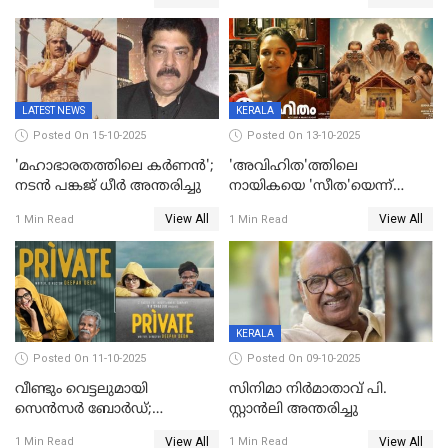
പരാതിയിൽ
LATEST NEWS
KERALA
Posted On 15-10-2025
Posted On 13-10-2025
'മഹാഭാരതത്തിലെ കർണന്‍';
'അവിഹിത'ത്തിലെ
നടൻ പങ്കജ് ധീർ അന്തരിച്ചു
നായികയെ 'സീത'യെന്ന്
വിളിക്കണ്ട; വെട്ടി സെൻസർ
View All
View All
1 Min Read
1 Min Read
ബോർഡ്
KERALA
Posted On 11-10-2025
Posted On 09-10-2025
വീണ്ടും വെട്ടലുമായി
സിനിമാ നിർമാതാവ് പി.
സെന്‍സര്‍ ബോര്‍ഡ്;
സ്റ്റാൻലി അന്തരിച്ചു
'പ്രൈവറ്റ്' സിനിമയില്‍
View All
View All
1 Min Read
1 Min Read