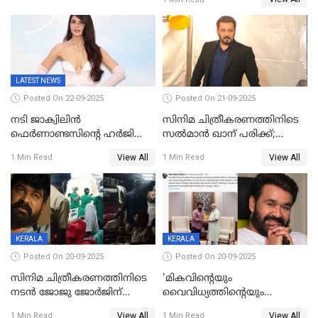
LATEST NEWS
Posted On 22-09-2025
Posted On 21-09-2025
നടി ജാക്വിലിന്‍
സിനിമ ചിത്രീകരണത്തിനിടെ
ഫെര്‍ണാണ്ടസിന്റെ ഹര്‍ജി
സൽമാൻ ഖാന് പരിക്ക്;
സുപ്രീം കോടതി തള്ളി
ചികിത്സയിൽ;
View All
View All
1 Min Read
1 Min Read
മുംബൈയിലേക്ക് മടങ്ങി
KERALA
KERALA
Posted On 20-09-2025
Posted On 20-09-2025
സിനിമ ചിത്രീകരണത്തിനിടെ
'മികവിന്റെയും
നടൻ ജോജു ജോർജിന്
വൈവിധ്യത്തിന്റെയും
അപകടം;നടൻ ദീപക്
പ്രതീകം'; മോഹൻലാലിനെ
View All
View All
1 Min Read
1 Min Read