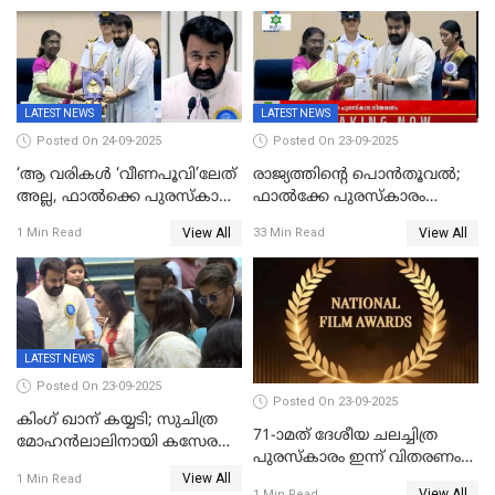
LATEST NEWS
LATEST NEWS
Posted On 24-09-2025
Posted On 23-09-2025
‘ആ വരികള്‍ ‘വീണപൂവി’ലേത്
രാജ്യത്തിന്റെ പൊൻതൂവൽ;
അല്ല, ഫാൽക്കെ പുരസ്‌കാരം
ഫാൽക്കേ പുരസ്കാരം
ഏറ്റുവാങ്ങിക്കൊണ്ട്
ഏറ്റുവാങ്ങി മോഹൻലാൽ,
View All
View All
1 Min Read
33 Min Read
മോഹന്‍ലാല്‍ ഉദ്ധരിച്ച
സിനിമ ആത്മാവിന്റെ
വരികളെ ചൊല്ലി
സ്പന്ദനമെന്ന് ലാൽ;
സാമൂഹികമാധ്യമങ്ങളില്‍
ഉർവശിക്കും വിജയരാഘവനും
ചര്‍ച്ച
ദേശീയ അവാർഡ്
LATEST NEWS
Posted On 23-09-2025
Posted On 23-09-2025
കിംഗ് ഖാന് കയ്യടി; സുചിത്ര
71-ാമത് ദേശീയ ചലച്ചിത്ര
മോഹൻലാലിനായി കസേര
പുരസ്‌കാരം ഇന്ന് വിതരണം
ഒരുക്കിക്കൊടുത്ത് ഷാരുഖ്
View All
ചെയ്യും
1 Min Read
ഖാൻ
View All
1 Min Read