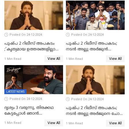
കുട്ടികളുമെത്തുന്നു;
മുഖ്യമന്ത്രിക്ക് പരാതി നൽകി
കെപിസിസി അംഗം
Posted On 24-12-2024
Posted On 24-12-2024
പുഷ്‌പ 2 റിലീസ് അപകടം
പുഷ്പ 2 റിലീസ് അപകടം;
;'കൃത്യമായ ഉത്തരങ്ങളില്ലാതെ
നടന്‍ അല്ലു അര്‍ജുൻ
അല്ലു അർജുൻ'
അന്വേഷണ സംഘത്തിന്
View All
View All
1 Min Read
1 Min Read
മുന്നിൽ ഹാജരായി
LATEST NEWS
Posted On 24-12-2024
Posted On 24-12-2024
ദൃശ്യം 3 വരുന്നു, തിരക്കഥ
പുഷ്പ 2 റിലീസ് അപകടം;
കേട്ടപ്പോള്‍ ഞാന്‍
നടന്‍ അല്ലു അര്‍ജുനെ ചോദ്യം
ഞെട്ടിപ്പോയി,അഭിമുഖത്തിൽ
ചെയ്യും
View All
1 Min Read
View All
1 Min Read
സ്ഥിരീകരിച്ച് മോഹൻലാൽ