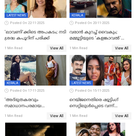
LATEST NEWS
KERALA
Posted On 22-11-2025
Posted On 20-11-2025
'ലാവണി'ക്കിടെ അപകടം; നടി
വരാൻ കുറച്ച് വൈകും;
ശ്രദ്ധ കപൂറിന് പരിക്ക്
മമ്മൂട്ടിയുടെ 'കളങ്കാവൽ'
റിലീസ് മാറ്റി
View All
View All
1 Min Read
1 Min Read
KERALA
LATEST NEWS
Posted On 17-11-2025
Posted On 15-11-2025
'അദ്‌ഭുതകരവും
റെയ്ജനെതിരെ ഷൂട്ടിംഗ്
സമാധാനപരമായ
സെറ്റിലുൾപ്പെടെ വന്ന്
ഘട്ടത്തിലാണിപ്പോൾ';
യുവതിയുടെ പരാക്രമം;
View All
View All
1 Min Read
1 Min Read
വിവാഹമോചിതയായെന്ന് മീര
ബിയര്‍ കുപ്പി തലയ്ക്ക് അടിച്ച്
വാസുദേവൻ
പൊട്ടിക്കുമെന്ന്
ഭീഷണി;അശ്ലീല