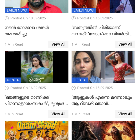
LATEST NEWS
LATEST NEWS
Posted On 18-09-2025
Posted On 16-09-2025
നടൻ റോബോ ശങ്കർ
'സത്യത്തിൽ ചിരിയാണ്
അന്തരിച്ചു
വന്നത്; ‘ലോക’യെ വിമർശിച്ച്
മുരളി തുമ്മാരുകുടി
View All
View All
1 Min Read
1 Min Read
KERALA
KERALA
Posted On 16-09-2025
Posted On 13-09-2025
'ഞങ്ങളുടെ റാണിക്ക്
'ആളുകള്‍ എന്നെ മറന്നാലും
പിറന്നാളാശംസകൾ', ദൃശ്യം3-
ആ റിസ്ക് ഞാൻ
യിലെ മീനയുടെ ക്യാരക്റ്റർ
ഏറ്റെടുക്കുന്നു'; അപകടം
View All
View All
1 Min Read
1 Min Read
പോസ്റ്റർ പുറത്തുവിട്ടു
മനസിലായി, കടുത്ത
തീരുമാനവുമായി ഐശ്വര്യ
ലക്ഷ്മി