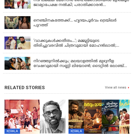
നടി ലക്ഷ്മി മേനോൻ ഹൈക്കോടതിയിൽ മുൻ‌കൂർ
ജാമ്യാപേക്ഷ നൽകി; പരാതിക്കാരൻ
ലൈംഗീകമായി അധിക്ഷേപിച്ചെന്നും നടി
LATEST NEWS
നെഞ്ചിനകത്തേക്ക്... ഹൃദയപൂര്‍വം ട്രെയിലര്‍
പുറത്ത്
LATEST NEWS
'വാക്കുകള്‍ക്കതീതം...'; മമ്മൂട്ടിയുടെ
തിരിച്ചുവരവില്‍ ചിത്രവുമായി മോഹന്‍ലാല്‍;
ഇച്ചാക്കയ്ക്ക് ലാലുവിന്റെ സ്‌നേഹചുംബനം
KERALA
നിറഞ്ഞുനിൽക്കും; മലയാളത്തിൽ മുഴുനീള
വേഷവുമായി സണ്ണി ലിയോൺ; ടൈറ്റിൽ ലോഞ്ച്
നടന്നു
RELATED STORIES
View all news
KERALA
KERALA