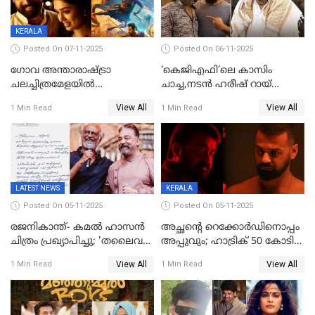
KERALA
Posted On 07-11-2025
Posted On 06-11-2025
ഗോവ അന്താരാഷ്ട്രാ
‘കെജിഎഫി’ലെ കാസിം
ചലച്ചിത്രമേളയില്‍
ചാച്ച,നടൻ ഹരീഷ് റായ്
മത്സരവിഭാഗത്തിലേക്ക്
അന്തരിച്ചു
View All
View All
1 Min Read
1 Min Read
മലയാളത്തില്‍നിന്ന്
ഏകചിത്രമായി 'എആര്‍എം';
LATEST NEWS
KERALA
Posted On 05-11-2025
Posted On 05-11-2025
രജനികാന്ത്- കമൽ ഹാസൻ
അച്ഛന്റെ റെക്കോർഡിനൊപ്പം
ചിത്രം പ്രഖ്യാപിച്ചു; 'തലൈവർ
അപ്പുവും; ഹാട്രിക് 50 കോടി
173' റിലീസ് 2027 പൊങ്കലിന്
നേട്ടവുമായി പ്രണവ്
View All
View All
1 Min Read
1 Min Read
മോഹൻലാൽ, 'ഡീയസ്
ഈറേ' കുതിപ്പ്