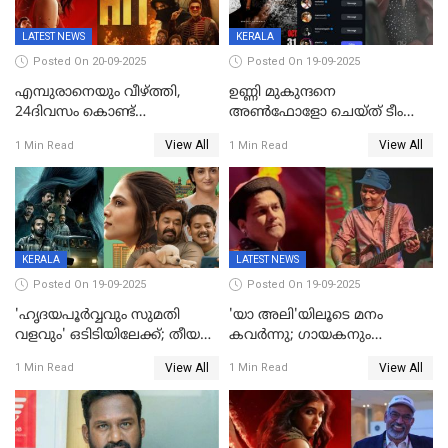
LATEST NEWS
KERALA
Posted On 20-09-2025
Posted On 19-09-2025
എമ്പുരാനെയും വീഴ്ത്തി,
ഉണ്ണി മുകുന്ദനെ
24ദിവസം കൊണ്ട്
അൺഫോളോ ചെയ്ത് ടീം
മലയാളത്തിലെ പുത്തൻ
മാർക്കോ; ലോർഡ്
View All
View All
1 Min Read
1 Min Read
ഇൻഡസ്ട്രി ഹിറ്റ്;
മാർക്കോയിൽ യാഷ്,
റെക്കോർഡുമായി ലോക
പൃഥ്വിരാജ്,
മമ്മുട്ടി,മോഹൻലാൽ..ചർച്ചകളു
സൈബർലോകവും
KERALA
LATEST NEWS
Posted On 19-09-2025
Posted On 19-09-2025
'ഹൃദയപൂര്‍വ്വവും സുമതി
'യാ അലി'യിലൂടെ മനം
വളവും' ഒടിടിയിലേക്ക്; തീയതി
കവർന്നു; ഗായകനും
പുറത്ത്
നടനുമായ സുബിന്‍ ഗാര്‍ഗ്
View All
View All
1 Min Read
1 Min Read
അന്തരിച്ചു