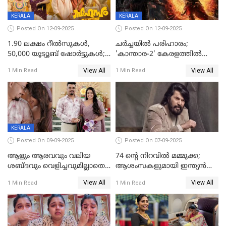
KERALA
KERALA
Posted On 12-09-2025
Posted On 12-09-2025
1.90 ലക്ഷം റീല്‍സുകള്‍,
ചർച്ചയിൽ പരിഹാരം;
50,000 യൂട്യൂബ് ഷോര്‍ട്ടുകള്‍;
'കാന്താര-2' കേരളത്തിൽ
ആടിയും പാടിയും ആഗോള
പ്രദർശിപ്പിക്കുമെന്ന്
View All
View All
1 Min Read
1 Min Read
ഹിറ്റായി ഓണം മൂഡ് ഗാനം
ഫിയോക്ക്
KERALA
Posted On 09-09-2025
Posted On 07-09-2025
ആളും ആരവവും വലിയ
74 ന്റെ നിറവിൽ മമ്മുക്ക;
ശബ്ദവും വെളിച്ചവുമില്ലാതെ
ആശംസകളുമായി ഇന്ത്യൻ
അതങ്ങ് നിർവഹിച്ചു;
സിനിമാ ലോകം
View All
View All
1 Min Read
1 Min Read
വിവാഹിതയായെന്ന്‌ നടി ​
ഗ്രേസ് ആന്റണി