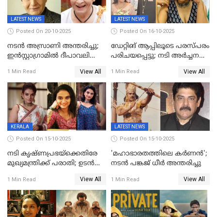
LATEST NEWS
LATEST NEWS
Posted On 20-10-2025
Posted On 16-10-2025
നടന്‍ അസ്രാണി അന്തരിച്ചു;
ഡേറ്റിങ് ആപ്പിലൂടെ പരസ്പരം
ഇന്‍‌സ്റ്റാഗ്രാമില്‍ ദീപാവലി
പരിചയപ്പെട്ടു; നടി അർച്ചന
ആശംസ നേര്‍ന്ന്
കവി വിവാഹിതയായി
View All
View All
1 Min Read
1 Min Read
മണിക്കൂറുകള്‍ക്കകം
വിയോഗം
KERALA
LATEST NEWS
Posted On 15-10-2025
Posted On 15-10-2025
നടി കൃഷ്ണപ്രഭയ്‌ക്കെതിരേ
'മഹാഭാരതത്തിലെ കർണന്‍';
മുഖ്യമന്ത്രിക്ക് പരാതി; ഉടൻ
നടൻ പങ്കജ് ധീർ അന്തരിച്ചു
ഇടപെടല്‍ വേണമെന്നും
View All
View All
1 Min Read
1 Min Read
പരാതിയിൽ