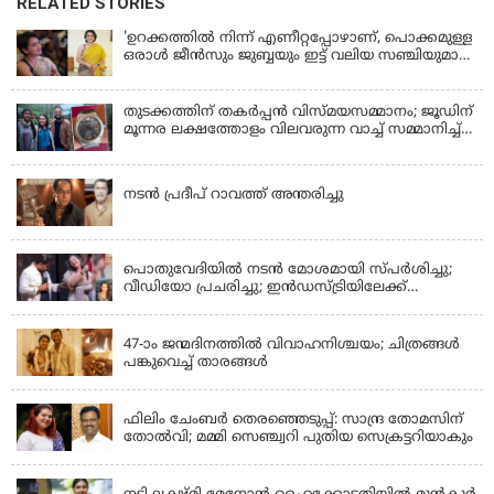
RELATED STORIES
'ഉറക്കത്തിൽ നിന്ന് എണീറ്റപ്പോഴാണ്, പൊക്കമുള്ള
ഒരാൾ ജീൻസും ജുബ്ബയും ഇട്ട് വലിയ സഞ്ചിയുമായി
നടന്നങ്ങു പോകുന്നത് കണ്ടത്; ചോദിച്ചപ്പോൾ
മരിച്ചുപോയെന്ന് പറഞ്ഞു; ആത്മാക്കളെ കണ്ടിട്ടു
ഉണ്ടെന്ന് നടി ലെന
തുടക്കത്തിന് തകർപ്പൻ വിസ്മയസമ്മാനം; ജൂഡിന്
മൂന്നര ലക്ഷത്തോളം വിലവരുന്ന വാച്ച് സമ്മാനിച്ച്
സുചിത്ര
KERALA
നടൻ പ്രദീപ് റാവത്ത് അന്തരിച്ചു
LATEST NEWS
പൊതുവേദിയില്‍ നടന്‍ മോശമായി സ്പര്‍ശിച്ചു;
വീഡിയോ പ്രചരിച്ചു; ഇന്‍ഡസ്ട്രിയിലേക്ക്
ഇനിയില്ലെന്ന് നടി
KERALA
47-ാം ജന്മദിനത്തിൽ വിവാഹനിശ്ചയം; ചിത്രങ്ങള്‍
പങ്കുവെച്ച് താരങ്ങൾ
KERALA
ഫിലിം ചേംബർ തെരഞ്ഞെടുപ്പ്: സാന്ദ്ര തോമസിന്
തോൽവി; മമ്മി സെഞ്ച്വറി പുതിയ സെക്രട്ടറിയാകും
KERALA