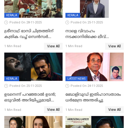
നിര്‍മിക്കുന്നതിനുള്ള
ഇടപെടലും നടത്തും
KERALA
KERALA
Posted On 28-11-2025
Posted On 25-11-2025
ശ്രീനാഥ് ഭാസി ചിത്രത്തിന്
നാളെ വിവാഹം
കത്രിക വച്ച് സെൻസർ
നടക്കാനിരിക്കെ ലീവ്
ബോർഡ്, 'എട്ട് സീനുകൾ
നൽകിയില്ല; എസ്ഐആർ
View All
View All
1 Min Read
1 Min Read
മാറ്റണം';പൊങ്കാല റിലീസ് മാറ്റി
സൂപ്പർവൈസർ
ജീവനൊടുക്കി
KERALA
LATEST NEWS
Posted On 25-11-2025
Posted On 24-11-2025
ഉടനെന്ന് പറഞ്ഞാൽ ഉടൻ;
ബോളിവുഡ് ഇതിഹാസതാരം
ഒടുവിൽ അറിയിപ്പുമായി
ധർമേന്ദ്ര അന്തരിച്ചു
മമ്മൂട്ടി, കളങ്കാവൽ പുതിയ
View All
View All
1 Min Read
1 Min Read
റിലീസ് തീയതി പുറത്ത്