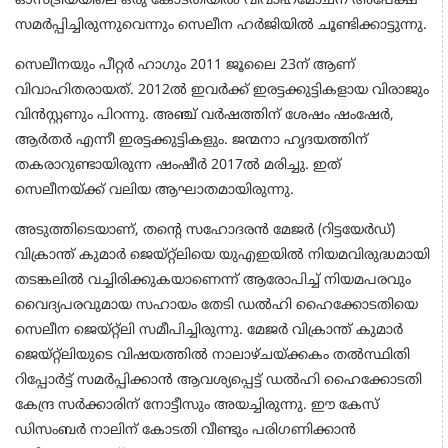
ഓസ്ട്രിയയിലെ ഒരു കോടതിയിൽ വിവാഹമോചന അപേക്ഷ
സമർപ്പിച്ചിരുന്നുവെന്നും സെലീന ഹർജിയിൽ ചൂണ്ടിക്കാട്ടുന്നു.
സെലീനയും പീറ്റര്‍ ഹാഗും 2011 ജൂലൈ 23ന് ആണ്
വിവാഹിതരായത്. 2012ല്‍ ഇവർക്ക് ഇരട്ടക്കുട്ടികളായ വിരാജും
വിന്‍സ്റ്റണും പിറന്നു. അഞ്ച് വര്‍ഷത്തിന് ശേഷം ഷംഷേർ,
ആർതർ എന്നീ ഇരട്ടക്കുട്ടികളും. ജന്മനാ ഹൃദയത്തിന്
തകരാറുണ്ടായിരുന്ന ഷംഷീർ 2017ൽ മരിച്ചു. ഇത്
സെലീനയ്ക്ക് വലിയ ആഘാതമായിരുന്നു.
അടുത്തിടെയാണ്, തന്റെ സഹോദരൻ മേജർ (റിട്ടയേർഡ്)
വിക്രാന്ത് കുമാർ ജെയ്റ്റ്‌ലിയെ യുഎഇയിൽ നിയമവിരുദ്ധമായി
തടങ്കലിൽ വച്ചിരിക്കുകയാണെന്ന് ആരോപിച്ച് നിയമപരവും
വൈദ്യപരവുമായ സഹായം തേടി ഡൽഹി ഹൈക്കോടതിയെ
സെലീന ജെയ്റ്റ്‌ലി സമീപിച്ചിരുന്നു. മേജർ വിക്രാന്ത് കുമാർ
ജെയ്റ്റ്‌ലിയുടെ വിഷയത്തിൽ നാലാഴ്ചയ്ക്കകം തൽസ്ഥിതി
റിപ്പോർട്ട് സമർപ്പിക്കാൻ ആവശ്യപ്പെട്ട് ഡൽഹി ഹൈക്കോടതി
കേന്ദ്ര സർക്കാരിന് നോട്ടീസും അയച്ചിരുന്നു. ഈ കേസ്
ഡിസംബർ നാലിന് കോടതി വീണ്ടും പരിഗണിക്കാൻ