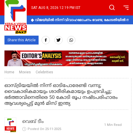
SAT AUG 8, 2026 12:19 PM IST
വിജയ്‌യിൽ നിന്ന് വിവാഹമോചനം വേണ്ട; കോടതിയിൽ നിലപാ
Share this Article
Home
Movies
Celebrities
ഓസ്ട്രിയയിൽ നിന്ന് ഓടിപോരേണ്ടി വന്നു;
വൈകാരികമായും ശാരീരികമായും ഉപദ്രവിച്ചു;
ഭർത്താവിനെതിരെ 50 കോടി രൂപ നഷ്ടപരിഹാരം
ആവശ്യപ്പെട്ട് മുൻ മിസ് ഇന്ത്യ
വെബ് ടീം
1 Min Read
Posted On 25-11-2025