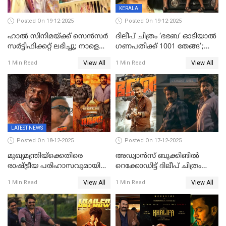
KERALA
Posted On 19-12-2025
Posted On 19-12-2025
ഹാല്‍ സിനിമയ്ക്ക് സെന്‍സര്‍
ദിലീപ് ചിത്രം ‘ഭഭബ’ ഓടിയാൽ
സര്‍ട്ടിഫിക്കറ്റ് ലഭിച്ചു; നാളെ
ഗണപതിക്ക് 1001 തേങ്ങ';
ട്രെയ്ലര്‍ പുറത്ത് വിടും
കലാമണ്ഡലം സത്യഭാമ
View All
View All
1 Min Read
1 Min Read
LATEST NEWS
Posted On 18-12-2025
Posted On 17-12-2025
മുഖ്യമന്ത്രിയ്ക്കെതിരെ
അഡ്വാൻസ് ബുക്കിങിൽ
രാഷ്ട്രീയ പരിഹാസവുമായി
റെക്കോഡിട്ട് ദിലീപ് ചിത്രം
ഭഭബ
‘ഭഭബ';ബുക്ക് മൈഷോയില്‍
View All
View All
1 Min Read
1 Min Read
റെക്കോർഡ് വിൽപ്പന;
മണിക്കൂറില്‍ വിറ്റത്
1000ത്തിന് മുകളിൽ ടിക്കറ്റ്