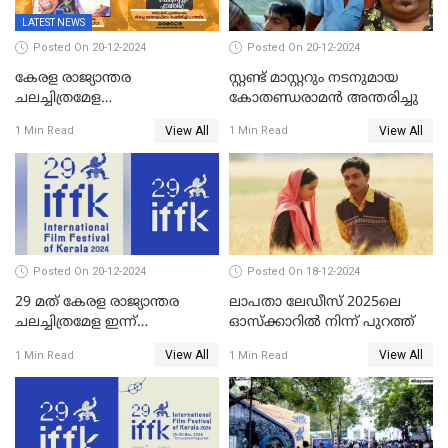
LATEST NEWS
Posted On 20-12-2024
Posted On 20-12-2024
കേരള രാജ്യാന്തര
സ്റ്റണ്ട് മാസ്റ്ററും നടനുമായ
ചലച്ചിത്രമേള
കോതണ്ഡരാമൻ അന്തരിച്ചു
സമാപിച്ചു,സ്പിരിറ്റ് ഓഫ്
View All
View All
1 Min Read
1 Min Read
സിനിമ അവാര്‍ഡ്
സംവിധായിക പായല്‍
കപാഡിയയ്ക്ക് സമ്മാനിച്ചു;
ഫെമിനിച്ചി ഫാത്തിമയ്ക്ക്
അഞ്ച് പുരസ്കാരം
Posted On 20-12-2024
Posted On 18-12-2024
29 മത് കേരള രാജ്യാന്തര
ലാപതാ ലേഡീസ് 2025ലെ
ചലച്ചിത്രമേള ഇന്ന്
ഓസ്‌ക്കാറില്‍ നിന്ന് പുറത്ത്
സമാപിക്കും
View All
View All
1 Min Read
1 Min Read