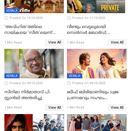
KERALA
Posted On 13-10-2025
Posted On 11-10-2025
'അവിഹിത'ത്തിലെ
വീണ്ടും വെട്ടലുമായി
നായികയെ 'സീത'യെന്ന്
സെന്‍സര്‍ ബോര്‍ഡ്;
വിളിക്കണ്ട; വെട്ടി സെൻസർ
'പ്രൈവറ്റ്' സിനിമയില്‍
View All
View All
1 Min Read
1 Min Read
ബോർഡ്
തിരുത്തല്‍
KERALA
KERALA
Posted On 09-10-2025
Posted On 09-10-2025
സിനിമാ നിർമാതാവ് പി.
ബീഫ് ബിരിയാണിയും ധ്വജ
സ്റ്റാൻലി അന്തരിച്ചു
പ്രണാമവും സംഘം
കാവലുണ്ടും വേണ്ട'; ഷെയ്ൻ
View All
View All
1 Min Read
1 Min Read
നിഗത്തിന്റെ ഹാൽ
സിനിമയ്ക്ക്
സെൻസർബോർഡിന്റെ
കടുംവെട്ട്