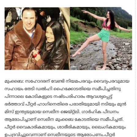
മുംബൈ: സഹോദരന് വേണ്ടി നിയമപരവും വൈദ്യപരവുമായ
സഹായം തേടി ഡൽഹി ഹൈക്കോടതിയെ സമീപിച്ചതിനു
പിന്നാലെ കോടികളുടെ നഷ്ടപരിഹാരം ആവശ്യപ്പെട്ട്
ഭർത്താവ് പീറ്റര്‍ ഹാഗിനെതിരെ പരാതിയുമായി നടിയും മുന്‍
മിസ് ഇന്ത്യയുമായ സെലീന ജെയ്‌റ്റ്ലി. ഗാർഹിക പീഡനം
ആരോപിച്ചാണ് സെലീന മുംബൈ കോടതിയെ സമീപിച്ചത്.
പീറ്റർ വൈകാരികമായും, ശാരീരികമായും, ലൈംഗികമായും
ഉപദ്രവിച്ചുവെന്നാണ് സെലീനയുടെ ആരോപണം.പീറ്റർ