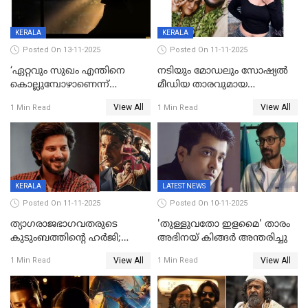
മെസേജുകളും വെളിപ്പെടുത്തി
മൃദുല വിജയ്
KERALA
KERALA
Posted On 13-11-2025
Posted On 11-11-2025
‘ഏറ്റവും സുഖം എന്തിനെ
നടിയും മോഡലും സോഷ്യൽ
കൊല്ലുമ്പോഴാണെന്ന്
മീഡിയ താരവുമായ
അറിയാമോ?
'മസ്താനി' വിവാഹിതയായി,
View All
View All
1 Min Read
1 Min Read
വില്ലത്തരത്തിന്റെ അങ്ങേയറ്റം;
ഇന്ന്‌ നല്ലൊരു ബിസി ഡേ
മമ്മൂട്ടി മാജിക്ക്, കളങ്കാവല്‍
ആയിരുന്നുവെന്ന് നന്ദിത
ട്രെയിലര്‍ പുറത്ത്
ശങ്കര
KERALA
LATEST NEWS
Posted On 11-11-2025
Posted On 10-11-2025
ത്യാഗരാജഭാഗവതരുടെ
'തുള്ളുവതോ ഇളമൈ' താരം
കുടുംബത്തിന്റെ ഹര്‍ജി;
അഭിനയ് കിങ്ങർ അന്തരിച്ചു
ദുല്‍ഖര്‍ സല്‍മാന്
View All
View All
1 Min Read
1 Min Read
ഹൈക്കോടതി നോട്ടീസ്‌