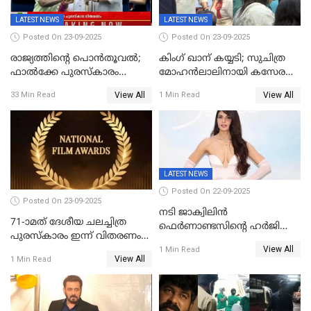
LATEST NEWS
LATEST NEWS
Posted On 23-09-2025
Posted On 23-09-2025
രാജ്യത്തിന്റെ പൊൻതൂവൽ;
കിംഗ് ഖാന് കയ്യടി; സുചിത്ര
ഫാൽക്കേ പുരസ്കാരം
മോഹൻലാലിനായി കസേര
ഏറ്റുവാങ്ങി മോഹൻലാൽ,
ഒരുക്കിക്കൊടുത്ത് ഷാരുഖ്
View All
View All
33 Min Read
1 Min Read
സിനിമ ആത്മാവിന്റെ
ഖാൻ
സ്പന്ദനമെന്ന് ലാൽ;
ഉർവശിക്കും വിജയരാഘവനും
ദേശീയ അവാർഡ്
LATEST NEWS
Posted On 22-09-2025
Posted On 23-09-2025
നടി ജാക്വിലിന്‍
71-ാമത് ദേശീയ ചലച്ചിത്ര
ഫെര്‍ണാണ്ടസിന്റെ ഹര്‍ജി
പുരസ്‌കാരം ഇന്ന് വിതരണം
സുപ്രീം കോടതി തള്ളി
View All
ചെയ്യും
1 Min Read
View All
1 Min Read