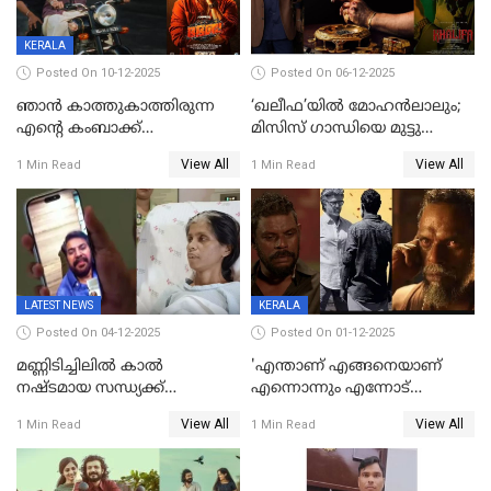
KERALA
Posted On 10-12-2025
Posted On 06-12-2025
ഞാന്‍ കാത്തുകാത്തിരുന്ന
‘ഖലീഫ’യിൽ മോഹൻലാലും;
എന്റെ കംബാക്ക്
മിസിസ് ഗാന്ധിയെ മുട്ടു
മൊമെന്റ്';'ഭ.ഭ. ബ' ട്രെയ്ലര്‍
കുത്തിച്ച മാമ്പറയ്ക്കൽ
View All
View All
1 Min Read
1 Min Read
പുറത്ത്
അഹമ്മദ് അലിയായെത്തും
LATEST NEWS
KERALA
Posted On 04-12-2025
Posted On 01-12-2025
മണ്ണിടിച്ചിലിൽ കാല്‍
'എന്താണ് എങ്ങനെയാണ്
നഷ്ടമായ സന്ധ്യക്ക്
എന്നൊന്നും എന്നോട്
ആശ്വാസമായി മമ്മൂട്ടിയുടെ
ചോദിക്കരുത്',ജയിലര്‍ ടുവില്‍
View All
View All
1 Min Read
1 Min Read
വീഡിയോകോൾ;
താനുമുണ്ടെന്ന് വിനായകൻ
കൃത്രിമക്കാല്‍ നല്‍കാമെന്ന്
താരം, വീട്