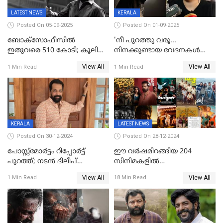
LATEST NEWS
KERALA
Posted On 05-09-2025
Posted On 01-09-2025
ബോക്സോഫീസിൽ
'നീ പുറത്തു വരൂ...
ഇതുവരെ 510 കോടി; കൂലി
നിനക്കുണ്ടായ വേദനകള്‍
ഇനി ഒടിടിയിലേക്ക്, റിലീസ്
സധൈര്യം പറയു';
View All
View All
1 Min Read
1 Min Read
തീയതി പുറത്ത്
'കരയേണ്ടതും ഒറ്റപ്പെടേണ്ടതും
വേട്ടക്കാരനാണ്, വേദനകള്‍
സധൈര്യം പറയു;
പെണ്‍കുട്ടിയോട് റിനി ആര്‍
ജോര്‍ജ്
KERALA
LATEST NEWS
Posted On 30-12-2024
Posted On 28-12-2024
പോസ്റ്റ്‌മോര്‍ട്ടം റിപ്പോര്‍ട്ട്
ഈ വർഷമിറങ്ങിയ 204
പുറത്ത്; നടൻ ദിലീപ്
സിനിമകളിൽ
ശങ്കറിന്റെ മരണകാരണം
നേട്ടമുണ്ടാക്കിയത് വെറും 26
View All
View All
1 Min Read
18 Min Read
ആന്തരിക രക്തസ്രാവം
ചിത്രങ്ങൾ; 2024ൽ സിനിമാ
വ്യവസായത്തിന് നഷ്ടം 700
കോടി; അഭിനേതാക്കൾ
പ്രതിഫലം കുറയ്ക്കണമെന്നും
നിർമാതാക്കളുടെ സംഘടന