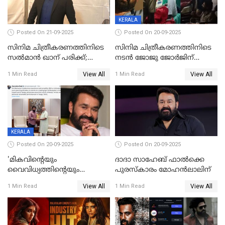
KERALA
Posted On 21-09-2025
Posted On 20-09-2025
സിനിമ ചിത്രീകരണത്തിനിടെ
സിനിമ ചിത്രീകരണത്തിനിടെ
സൽമാൻ ഖാന് പരിക്ക്;
നടൻ ജോജു ജോർജിന്
ചികിത്സയിൽ;
അപകടം;നടൻ ദീപക്
View All
View All
1 Min Read
1 Min Read
മുംബൈയിലേക്ക് മടങ്ങി
പറമ്പോലും ഈ സമയം
ജീപ്പിൽ
KERALA
Posted On 20-09-2025
Posted On 20-09-2025
'മികവിന്റെയും
ദാദാ സാഹേബ് ഫാൽക്കെ
വൈവിധ്യത്തിന്റെയും
പുരസ്‌കാരം മോഹൻലാലിന്
പ്രതീകം'; മോഹൻലാലിനെ
View All
View All
1 Min Read
1 Min Read
അഭിനന്ദിച്ച് പ്രധാനമന്ത്രി