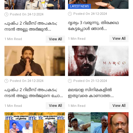
LATEST NEWS
Posted On 24-12-2024
Posted On 24-12-2024
ദൃശ്യം 3 വരുന്നു, തിരക്കഥ
പുഷ്പ 2 റിലീസ് അപകടം;
കേട്ടപ്പോള്‍ ഞാന്‍
നടന്‍ അല്ലു അര്‍ജുൻ
ഞെട്ടിപ്പോയി,അഭിമുഖത്തിൽ
അന്വേഷണ സംഘത്തിന്
View All
1 Min Read
View All
1 Min Read
സ്ഥിരീകരിച്ച് മോഹൻലാൽ
മുന്നിൽ ഹാജരായി
Posted On 24-12-2024
Posted On 21-12-2024
പുഷ്പ 2 റിലീസ് അപകടം;
മലയാള സിനിമകളിൽ
നടന്‍ അല്ലു അര്‍ജുനെ ചോദ്യം
ഇതുവരെ കാണാത്ത
ചെയ്യും
വയലൻസുമായി ഉണ്ണി
View All
View All
1 Min Read
1 Min Read
മുകുന്ദൻ ചിത്രം മാർക്കോ