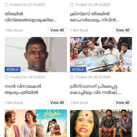
Posted On 27-12-2025
Posted On 24-12-2025
തിരയിൽ
ക്രിസ്മസ് തിരയിൽ
വിസ്മയങ്ങളൊരുക്കിയ
മോഹൻലാലും നിവിൻ
കലാസംവിധായകന്‍, കെ
പോളിയും ഉണ്ണി മുകുന്ദനും
View All
View All
1 Min Read
1 Min Read
ശേഖര്‍ അന്തരിച്ചു
ഷെയ്‌നും; 200 കോടി
മുടക്കിയെത്തുന്ന
വൃഷഭയുൾപ്പെടെ കാണാം
KERALA
KERALA
Posted On 23-12-2025
Posted On 20-12-2025
നടൻ വിനായകൻ
ശ്രീനിവാസന് പ്രിയപ്പെട്ട
ആശുപത്രിയിൽ
കൊച്ചിയും വിട നൽകി,
മൃതദേഹം വസതിയിൽ;
View All
View All
1 Min Read
1 Min Read
സംസ്കാരം നാളെ