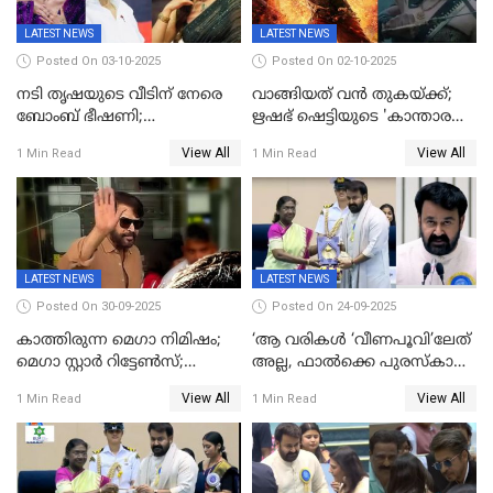
LATEST NEWS
LATEST NEWS
Posted On 03-10-2025
Posted On 02-10-2025
നടി തൃഷയുടെ വീടിന് നേരെ
വാങ്ങിയത് വൻ തുകയ്ക്ക്;
ബോംബ് ഭീഷണി;
ഋഷഭ് ഷെട്ടിയുടെ 'കാന്താര
പരിശോധനയിൽ വ്യാജമെന്ന്
ചാപ്റ്റർ 1' ഒടിടിയിൽ എവിടെ
View All
View All
1 Min Read
1 Min Read
കണ്ടെത്തൽ
കാണാം
LATEST NEWS
LATEST NEWS
Posted On 30-09-2025
Posted On 24-09-2025
കാത്തിരുന്ന മെഗാ നിമിഷം;
‘ആ വരികള്‍ ‘വീണപൂവി’ലേത്
മെഗാ സ്റ്റാർ റിട്ടേൺസ്;
അല്ല, ഫാൽക്കെ പുരസ്‌കാരം
7മാസത്തിനു ശേഷം
ഏറ്റുവാങ്ങിക്കൊണ്ട്
View All
View All
1 Min Read
1 Min Read
ക്യാമറയ്ക്ക് മുന്നിലേക്ക്
മോഹന്‍ലാല്‍ ഉദ്ധരിച്ച
വരികളെ ചൊല്ലി
സാമൂഹികമാധ്യമങ്ങളില്‍
ചര്‍ച്ച