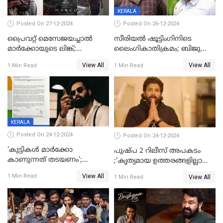
KERALA
Posted On 27-12-2024
Posted On 26-12-2024
പ്രൈവറ്റ് മെസേജയച്ചാല്‍
സീരിയല്‍ ഷൂട്ടിംഗിനിടെ
മാർക്കോയുടെ ലിങ്ക്;
ലൈംഗികാതിക്രമം; ബിജു
വ്യാജപതിപ്പ് കേസിൽ ആലുവ
സോപാനത്തിനും എസ് പി
View All
View All
1 Min Read
1 Min Read
സ്വദേശി അറസ്റ്റില്‍
ശ്രീകുമാറിനുമെതിരെ കേസ്
KERALA
Posted On 24-12-2024
Posted On 24-12-2024
‘കുട്ടികൾ മാർക്കോ
പുഷ്‌പ 2 റിലീസ് അപകടം
കാണുന്നത് തടയണം’;
;'കൃത്യമായ ഉത്തരങ്ങളില്ലാതെ
തിയറ്ററുകളിൽ
അല്ലു അർജുൻ'
View All
1 Min Read
View All
1 Min Read
മാതാപിതാക്കൾക്കൊപ്പം
കുട്ടികളുമെത്തുന്നു;
മുഖ്യമന്ത്രിക്ക് പരാതി നൽകി
കെപിസിസി അംഗം