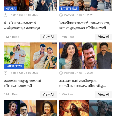
KERALA
LATEST NEWS
Posted On 08-10-2025
Posted On 04-10-2025
41 ദിവസം കൊണ്ട്
'അഭിനന്ദനങ്ങൾ സഹോദരാ,
ചരിത്രനേട്ടം! മലയാള
ജയസൂര്യയുടെ വീട്ടിലെത്തി
സിനിമയിൽ പുതിയ
ഋഷഭ് ഷെട്ടി; കേക്ക് മുറിച്ച്
View All
View All
1 Min Read
1 Min Read
അധ്യായം, വിസ്മയമായി
ആഘോഷം'
ലോക 300 കോടി ക്ലബ്ബിൽ
LATEST NEWS
Posted On 03-10-2025
Posted On 03-10-2025
ഗായിക ആര്യ ദയാൽ
കലാഭവൻ മണിയുടെ
വിവാഹിതയായി
നായികാ വേഷം നിരസിച്ച
നടിയെക്കുറിച്ച് വിനയൻ; "ആ
View All
View All
1 Min Read
1 Min Read
നടി ദിവ്യ ഉണ്ണിയല്ലെന്നും
സമൂഹമാധ്യമത്തിൽ കുറിപ്പ്