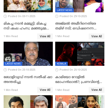
LATEST NEWS
Posted On 03-11-2025
Posted On 29-10-2025
മികച്ച നടൻ മമ്മൂട്ടി; മികച്ച
അജ്മല്‍ അമീറിനെതിരേ
നടി ഷംല ഹംസ; മഞ്ഞുമ്മൽ
തമിഴ് നടി; ഒഡിഷനെന്ന
ബോയ്സ് മികച്ച ചിത്രം
വ്യാജേന ഹോട്ടല്‍മുറിയിലേക്ക്
View All
View All
1 Min Read
1 Min Read
വിളിച്ചു, മോശം പെരുമാറ്റം
LATEST NEWS
KERALA
Posted On 25-10-2025
Posted On 25-10-2025
ബോളിവുഡ് നടൻ സതീഷ് ഷാ
കാമിയോ റോളിൽ
അന്തരിച്ചു
മോഹൻലാൽ?; പ്രണവിന്റെ
ചിത്രത്തിന്റെ ട്രെയിലറിന്
View All
View All
1 Min Read
1 Min Read
പിന്നാലെ ഡിപി; ചർച്ചയായി
സോഷ്യൽ മീഡിയ ചിത്രങ്ങൾ