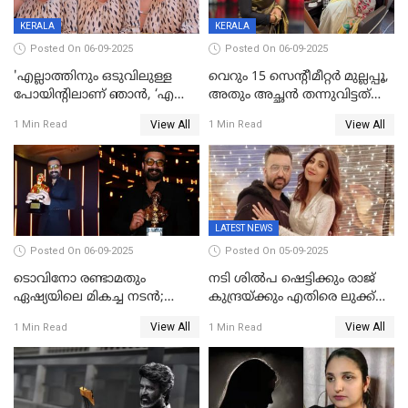
KERALA
KERALA
Posted On 06-09-2025
Posted On 06-09-2025
'എല്ലാത്തിനും ഒടുവിലുള്ള
വെറും 15 സെന്റീമീറ്റര്‍ മുല്ലപ്പൂ,
പോയിന്റിലാണ് ഞാൻ, ‘എന്‍റെ
അതും അച്ഛൻ തന്നുവിട്ടത്
ചങ്ക് പൊട്ടിപ്പോവുക,
കൈവശം വച്ചതിന് ഒരു
View All
View All
1 Min Read
1 Min Read
സ്നേഹിച്ചയാള്‍ തന്നെ
ലക്ഷം രൂപ പിഴ; നവ്യ
വഞ്ചിച്ചുപോയി’, ലൈവ്
28ദിവസത്തിനകം പിഴ
വിഡിയോയിൽ
അടയ്ക്കണം
പൊട്ടിക്കരഞ്ഞ് നടി
LATEST NEWS
Posted On 06-09-2025
Posted On 05-09-2025
ടൊവിനോ രണ്ടാമതും
നടി ശിൽപ ഷെട്ടിക്കും രാജ്
ഏഷ്യയിലെ മികച്ച നടന്‍;
കുന്ദ്രയ്ക്കും എതിരെ ലുക്ക്
2025ലെ സെപ്റ്റിമിയസ്
ഔട്ട് നോട്ടീസ്
View All
View All
1 Min Read
1 Min Read
പുരസ്‌കാരം