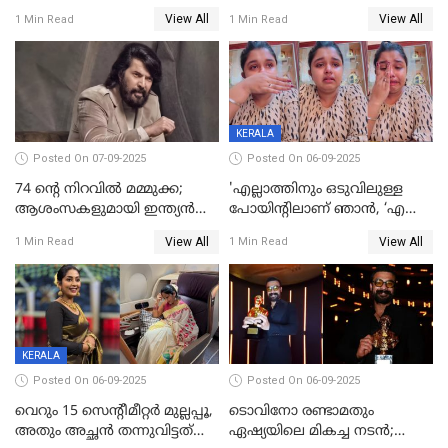
പ്രദർശിപ്പിക്കുമെന്ന്
അതങ്ങ് നിർവഹിച്ചു;
View All
View All
1 Min Read
1 Min Read
ഫിയോക്ക്
വിവാഹിതയായെന്ന്‌ നടി ​
ഗ്രേസ് ആന്റണി
KERALA
Posted On 07-09-2025
Posted On 06-09-2025
74 ന്റെ നിറവിൽ മമ്മുക്ക;
'എല്ലാത്തിനും ഒടുവിലുള്ള
ആശംസകളുമായി ഇന്ത്യൻ
പോയിന്റിലാണ് ഞാൻ, ‘എന്‍റെ
സിനിമാ ലോകം
ചങ്ക് പൊട്ടിപ്പോവുക,
View All
View All
1 Min Read
1 Min Read
സ്നേഹിച്ചയാള്‍ തന്നെ
വഞ്ചിച്ചുപോയി’, ലൈവ്
വിഡിയോയിൽ
പൊട്ടിക്കരഞ്ഞ് നടി
KERALA
Posted On 06-09-2025
Posted On 06-09-2025
വെറും 15 സെന്റീമീറ്റര്‍ മുല്ലപ്പൂ,
ടൊവിനോ രണ്ടാമതും
അതും അച്ഛൻ തന്നുവിട്ടത്
ഏഷ്യയിലെ മികച്ച നടന്‍;