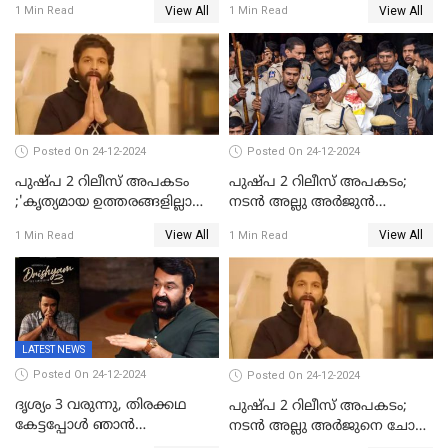
View All
View All
1 Min Read
1 Min Read
ശ്രീകുമാറിനുമെതിരെ കേസ്
മാതാപിതാക്കൾക്കൊപ്പം
കുട്ടികളുമെത്തുന്നു;
മുഖ്യമന്ത്രിക്ക് പരാതി നൽകി
കെപിസിസി അംഗം
Posted On 24-12-2024
Posted On 24-12-2024
പുഷ്‌പ 2 റിലീസ് അപകടം
പുഷ്പ 2 റിലീസ് അപകടം;
;'കൃത്യമായ ഉത്തരങ്ങളില്ലാതെ
നടന്‍ അല്ലു അര്‍ജുൻ
അല്ലു അർജുൻ'
അന്വേഷണ സംഘത്തിന്
View All
View All
1 Min Read
1 Min Read
മുന്നിൽ ഹാജരായി
LATEST NEWS
Posted On 24-12-2024
Posted On 24-12-2024
ദൃശ്യം 3 വരുന്നു, തിരക്കഥ
പുഷ്പ 2 റിലീസ് അപകടം;
കേട്ടപ്പോള്‍ ഞാന്‍
നടന്‍ അല്ലു അര്‍ജുനെ ചോദ്യം
ഞെട്ടിപ്പോയി,അഭിമുഖത്തിൽ
ചെയ്യും