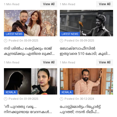
കൈവശം വച്ചതിന് ഒരു
2025ലെ സെപ്റ്റിമിയസ്
View All
View All
1 Min Read
1 Min Read
ലക്ഷം രൂപ പിഴ; നവ്യ
പുരസ്‌കാരം
28ദിവസത്തിനകം പിഴ
അടയ്ക്കണം
LATEST NEWS
LATEST NEWS
Posted On 05-09-2025
Posted On 05-09-2025
നടി ശിൽപ ഷെട്ടിക്കും രാജ്
ബോക്സോഫീസിൽ
കുന്ദ്രയ്ക്കും എതിരെ ലുക്ക്
ഇതുവരെ 510 കോടി; കൂലി
ഔട്ട് നോട്ടീസ്
ഇനി ഒടിടിയിലേക്ക്, റിലീസ്
View All
View All
1 Min Read
1 Min Read
തീയതി പുറത്ത്
KERALA
KERALA
Posted On 01-09-2025
Posted On 30-12-2024
'നീ പുറത്തു വരൂ...
പോസ്റ്റ്‌മോര്‍ട്ടം റിപ്പോര്‍ട്ട്
നിനക്കുണ്ടായ വേദനകള്‍
പുറത്ത്; നടൻ ദിലീപ്