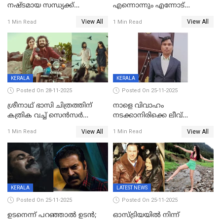
നഷ്ടമായ സന്ധ്യക്ക്
എന്നൊന്നും എന്നോട്
ആശ്വാസമായി മമ്മൂട്ടിയുടെ
ചോദിക്കരുത്',ജയിലര്‍ ടുവില്‍
View All
View All
1 Min Read
1 Min Read
വീഡിയോകോൾ;
താനുമുണ്ടെന്ന് വിനായകൻ
കൃത്രിമക്കാല്‍ നല്‍കാമെന്ന്
താരം, വീട്
നിര്‍മിക്കുന്നതിനുള്ള
ഇടപെടലും നടത്തും
KERALA
KERALA
Posted On 28-11-2025
Posted On 25-11-2025
ശ്രീനാഥ് ഭാസി ചിത്രത്തിന്
നാളെ വിവാഹം
കത്രിക വച്ച് സെൻസർ
നടക്കാനിരിക്കെ ലീവ്
ബോർഡ്, 'എട്ട് സീനുകൾ
നൽകിയില്ല; എസ്ഐആർ
View All
View All
1 Min Read
1 Min Read
മാറ്റണം';പൊങ്കാല റിലീസ് മാറ്റി
സൂപ്പർവൈസർ
ജീവനൊടുക്കി
KERALA
LATEST NEWS
Posted On 25-11-2025
Posted On 25-11-2025
ഉടനെന്ന് പറഞ്ഞാൽ ഉടൻ;
ഓസ്ട്രിയയിൽ നിന്ന്