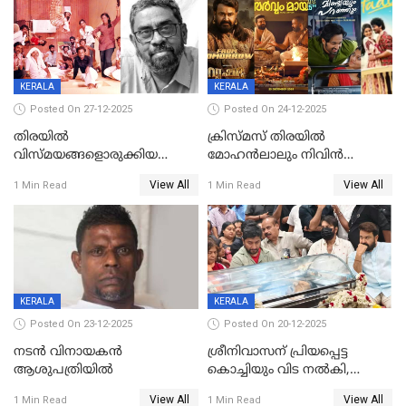
KERALA
KERALA
Posted On 27-12-2025
Posted On 24-12-2025
തിരയിൽ
ക്രിസ്മസ് തിരയിൽ
വിസ്മയങ്ങളൊരുക്കിയ
മോഹൻലാലും നിവിൻ
കലാസംവിധായകന്‍, കെ
പോളിയും ഉണ്ണി മുകുന്ദനും
View All
View All
1 Min Read
1 Min Read
ശേഖര്‍ അന്തരിച്ചു
ഷെയ്‌നും; 200 കോടി
മുടക്കിയെത്തുന്ന
വൃഷഭയുൾപ്പെടെ കാണാം
KERALA
KERALA
Posted On 23-12-2025
Posted On 20-12-2025
നടൻ വിനായകൻ
ശ്രീനിവാസന് പ്രിയപ്പെട്ട
ആശുപത്രിയിൽ
കൊച്ചിയും വിട നൽകി,
മൃതദേഹം വസതിയിൽ;
View All
View All
1 Min Read
1 Min Read