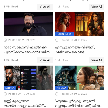
അപകടം;നടൻ ദീപക്
പ്രതീകം'; മോഹൻലാലിനെ
View All
View All
1 Min Read
1 Min Read
പറമ്പോലും ഈ സമയം
അഭിനന്ദിച്ച് പ്രധാനമന്ത്രി
ജീപ്പിൽ
LATEST NEWS
Posted On 20-09-2025
Posted On 20-09-2025
ദാദാ സാഹേബ് ഫാൽക്കെ
എമ്പുരാനെയും വീഴ്ത്തി,
പുരസ്‌കാരം മോഹൻലാലിന്
24ദിവസം കൊണ്ട്
മലയാളത്തിലെ പുത്തൻ
View All
View All
1 Min Read
1 Min Read
ഇൻഡസ്ട്രി ഹിറ്റ്;
റെക്കോർഡുമായി ലോക
KERALA
KERALA
Posted On 19-09-2025
Posted On 19-09-2025
ഉണ്ണി മുകുന്ദനെ
'ഹൃദയപൂര്‍വ്വവും സുമതി
അൺഫോളോ ചെയ്ത് ടീം
വളവും' ഒടിടിയിലേക്ക്; തീയതി