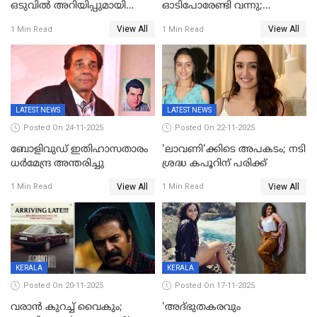
ഒടുവിൽ അറിയിപ്പുമായി
ഓടിപോരേണ്ടി വന്നു;
മമ്മൂട്ടി, കളങ്കാവൽ പുതിയ
വൈകാരികമായും
View All
View All
1 Min Read
1 Min Read
റിലീസ് തീയതി പുറത്ത്
ശാരീരികമായും ഉപദ്രവിച്ചു;
ഭർത്താവിനെതിരെ 50 കോടി
രൂപ നഷ്ടപരിഹാരം
ആവശ്യപ്പെട്ട് മുൻ മിസ് ഇന്ത്യ
LATEST NEWS
LATEST NEWS
Posted On 24-11-2025
Posted On 22-11-2025
ബോളിവുഡ് ഇതിഹാസതാരം
'ലാവണി'ക്കിടെ അപകടം; നടി
ധർമേന്ദ്ര അന്തരിച്ചു
ശ്രദ്ധ കപൂറിന് പരിക്ക്
View All
View All
1 Min Read
1 Min Read
KERALA
KERALA
Posted On 20-11-2025
Posted On 17-11-2025
വരാൻ കുറച്ച് വൈകും;
'അദ്‌ഭുതകരവും