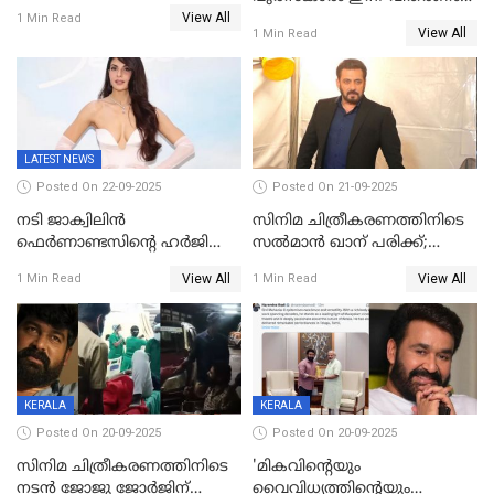
ഒരുക്കിക്കൊടുത്ത് ഷാരുഖ്
View All
ചെയ്യും
1 Min Read
ഖാൻ
View All
1 Min Read
LATEST NEWS
Posted On 22-09-2025
Posted On 21-09-2025
നടി ജാക്വിലിന്‍
സിനിമ ചിത്രീകരണത്തിനിടെ
ഫെര്‍ണാണ്ടസിന്റെ ഹര്‍ജി
സൽമാൻ ഖാന് പരിക്ക്;
സുപ്രീം കോടതി തള്ളി
ചികിത്സയിൽ;
View All
View All
1 Min Read
1 Min Read
മുംബൈയിലേക്ക് മടങ്ങി
KERALA
KERALA
Posted On 20-09-2025
Posted On 20-09-2025
സിനിമ ചിത്രീകരണത്തിനിടെ
'മികവിന്റെയും
നടൻ ജോജു ജോർജിന്
വൈവിധ്യത്തിന്റെയും