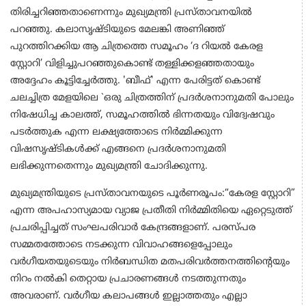
തിരിച്ചറിഞ്ഞതാണെന്നും മുഖ്യമന്ത്രി പ്രസ്താവനയിൽ
പറഞ്ഞു. കലാസൃഷ്ടിയുടെ മേലങ്കി അണിഞ്ഞ്
പുറത്തിറക്കിയ ആ ചിത്രത്തെ സമൂഹം ‘ദ റിയൽ കേരള
സ്റ്റോറി’ വിളിച്ചുപറഞ്ഞുകൊണ്ട് തള്ളിക്കളഞ്ഞതായും
അദ്ദേഹം കൂട്ടിച്ചേർത്തു. 'ബീഫ്' എന്ന പേരിട്ടത് കൊണ്ട്
ചലച്ചിത്ര മേളയിലെ `ഒരു ചിത്രത്തിന് പ്രദർശനാനുമതി പോലും
നിഷേധിച്ച കാലത്ത്, സമൂഹത്തിൽ ഭിന്നതയും വിദ്വേഷവും
പടർത്തുക എന്ന ലക്ഷ്യത്തോടെ നിർമ്മിക്കുന്ന
വിഷസൃഷ്ടികൾക്ക് എങ്ങനെ പ്രദർശനാനുമതി
ലഭിക്കുന്നതെന്നും മുഖ്യമന്ത്രി ചോദിക്കുന്നു.
മുഖ്യമന്ത്രിയുടെ പ്രസ്താവനയുടെ പൂര്‍ണരൂപം:
“കേരള സ്റ്റോറി”
എന്ന അപഹാസ്യമായ വ്യാജ പ്രതീതി നിർമ്മിതിയെ ഏറ്റെടുത്ത്
പ്രചരിപ്പിച്ചത് സംഘപരിവാർ കേന്ദ്രങ്ങളാണ്. പരസ്പര
സമ്മതത്തോടെ നടക്കുന്ന വിവാഹങ്ങളെപ്പോലും
വർഗീയതയുടെയും നിർബന്ധിത മതപരിവർത്തനത്തിന്റെയും
നിറം നൽകി തെറ്റായ പ്രചാരണങ്ങൾ നടത്തുന്നതും
അവരാണ്. വർഗീയ കലാപങ്ങൾ ഇല്ലാത്തതും എല്ലാ