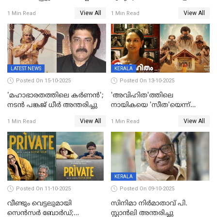
കവി വിവാഹിതയായി
ഇടപെടല്‍ വേണമെന്നും
View All
View All
1 Min Read
1 Min Read
പരാതിയിൽ
LATEST NEWS
KERALA
Posted On 15-10-2025
Posted On 13-10-2025
'മഹാഭാരതത്തിലെ കർണന്‍';
'അവിഹിത'ത്തിലെ
നടൻ പങ്കജ് ധീർ അന്തരിച്ചു
നായികയെ 'സീത'യെന്ന്
വിളിക്കണ്ട; വെട്ടി സെൻസർ
View All
View All
1 Min Read
1 Min Read
ബോർഡ്
KERALA
Posted On 11-10-2025
Posted On 09-10-2025
വീണ്ടും വെട്ടലുമായി
സിനിമാ നിർമാതാവ് പി.
സെന്‍സര്‍ ബോര്‍ഡ്;
സ്റ്റാൻലി അന്തരിച്ചു