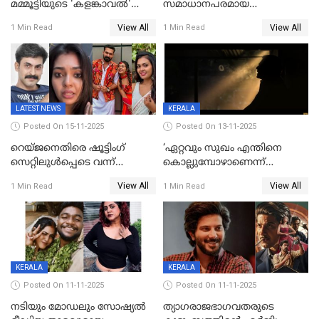
മമ്മൂട്ടിയുടെ 'കളങ്കാവൽ'
സമാധാനപരമായ
റിലീസ് മാറ്റി
ഘട്ടത്തിലാണിപ്പോൾ';
View All
View All
1 Min Read
1 Min Read
വിവാഹമോചിതയായെന്ന് മീര
വാസുദേവൻ
LATEST NEWS
KERALA
Posted On 15-11-2025
Posted On 13-11-2025
റെയ്ജനെതിരെ ഷൂട്ടിംഗ്
‘ഏറ്റവും സുഖം എന്തിനെ
സെറ്റിലുൾപ്പെടെ വന്ന്
കൊല്ലുമ്പോഴാണെന്ന്
യുവതിയുടെ പരാക്രമം;
അറിയാമോ?
View All
View All
1 Min Read
1 Min Read
ബിയര്‍ കുപ്പി തലയ്ക്ക് അടിച്ച്
വില്ലത്തരത്തിന്റെ അങ്ങേയറ്റം;
പൊട്ടിക്കുമെന്ന്
മമ്മൂട്ടി മാജിക്ക്, കളങ്കാവല്‍
ഭീഷണി;അശ്ലീല
ട്രെയിലര്‍ പുറത്ത്
മെസേജുകളും വെളിപ്പെടുത്തി
മൃദുല വിജയ്
KERALA
KERALA
Posted On 11-11-2025
Posted On 11-11-2025
നടിയും മോഡലും സോഷ്യൽ
ത്യാഗരാജഭാഗവതരുടെ