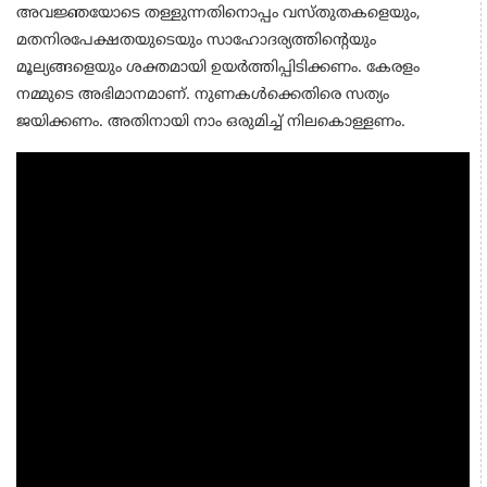
അവജ്ഞയോടെ തള്ളുന്നതിനൊപ്പം വസ്തുതകളെയും,
മതനിരപേക്ഷതയുടെയും സാഹോദര്യത്തിന്റെയും
മൂല്യങ്ങളെയും ശക്തമായി ഉയർത്തിപ്പിടിക്കണം. കേരളം
നമ്മുടെ അഭിമാനമാണ്. നുണകൾക്കെതിരെ സത്യം
ജയിക്കണം. അതിനായി നാം ഒരുമിച്ച് നിലകൊള്ളണം.