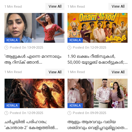
മുരളി തുമ്മാരുകുടി
യിലെ മീനയുടെ ക്യാരക്റ്റർ
View All
View All
1 Min Read
1 Min Read
പോസ്റ്റർ പുറത്തുവിട്ടു
KERALA
KERALA
Posted On 13-09-2025
Posted On 12-09-2025
'ആളുകള്‍ എന്നെ മറന്നാലും
1.90 ലക്ഷം റീല്‍സുകള്‍,
ആ റിസ്ക് ഞാൻ
50,000 യൂട്യൂബ് ഷോര്‍ട്ടുകള്‍;
ഏറ്റെടുക്കുന്നു'; അപകടം
ആടിയും പാടിയും ആഗോള
View All
View All
1 Min Read
1 Min Read
മനസിലായി, കടുത്ത
ഹിറ്റായി ഓണം മൂഡ് ഗാനം
തീരുമാനവുമായി ഐശ്വര്യ
ലക്ഷ്മി
KERALA
KERALA
Posted On 12-09-2025
Posted On 09-09-2025
ചർച്ചയിൽ പരിഹാരം;
ആളും ആരവവും വലിയ
'കാന്താര-2' കേരളത്തിൽ
ശബ്ദവും വെളിച്ചവുമില്ലാതെ