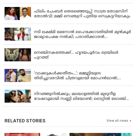
KERALA
ഫിലിം ചേംബർ തെരഞ്ഞെടുപ്പ്: സാന്ദ്ര തോമസിന്
തോൽവി; മമ്മി സെഞ്ച്വറി പുതിയ സെക്രട്ടറിയാകും
KERALA
നടി ലക്ഷ്മി മേനോൻ ഹൈക്കോടതിയിൽ മുൻ‌കൂർ
ജാമ്യാപേക്ഷ നൽകി; പരാതിക്കാരൻ
ലൈംഗീകമായി അധിക്ഷേപിച്ചെന്നും നടി
LATEST NEWS
നെഞ്ചിനകത്തേക്ക്... ഹൃദയപൂര്‍വം ട്രെയിലര്‍
പുറത്ത്
LATEST NEWS
'വാക്കുകള്‍ക്കതീതം...'; മമ്മൂട്ടിയുടെ
തിരിച്ചുവരവില്‍ ചിത്രവുമായി മോഹന്‍ലാല്‍;
ഇച്ചാക്കയ്ക്ക് ലാലുവിന്റെ സ്‌നേഹചുംബനം
KERALA
നിറഞ്ഞുനിൽക്കും; മലയാളത്തിൽ മുഴുനീള
വേഷവുമായി സണ്ണി ലിയോൺ; ടൈറ്റിൽ ലോഞ്ച്
നടന്നു
RELATED STORIES
View all news