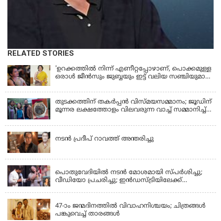
RELATED STORIES
'ഉറക്കത്തിൽ നിന്ന് എണീറ്റപ്പോഴാണ്, പൊക്കമുള്ള
ഒരാൾ ജീൻസും ജുബ്ബയും ഇട്ട് വലിയ സഞ്ചിയുമായി
നടന്നങ്ങു പോകുന്നത് കണ്ടത്; ചോദിച്ചപ്പോൾ
മരിച്ചുപോയെന്ന് പറഞ്ഞു; ആത്മാക്കളെ കണ്ടിട്ടു
ഉണ്ടെന്ന് നടി ലെന
തുടക്കത്തിന് തകർപ്പൻ വിസ്മയസമ്മാനം; ജൂഡിന്
മൂന്നര ലക്ഷത്തോളം വിലവരുന്ന വാച്ച് സമ്മാനിച്ച്
സുചിത്ര
KERALA
നടൻ പ്രദീപ് റാവത്ത് അന്തരിച്ചു
LATEST NEWS
പൊതുവേദിയില്‍ നടന്‍ മോശമായി സ്പര്‍ശിച്ചു;
വീഡിയോ പ്രചരിച്ചു; ഇന്‍ഡസ്ട്രിയിലേക്ക്
ഇനിയില്ലെന്ന് നടി
KERALA
47-ാം ജന്മദിനത്തിൽ വിവാഹനിശ്ചയം; ചിത്രങ്ങള്‍
പങ്കുവെച്ച് താരങ്ങൾ