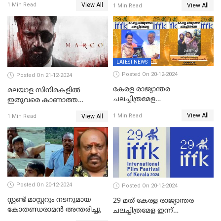
View All
1 Min Read
View All
1 Min Read
സ്ഥിരീകരിച്ച് മോഹൻലാൽ
LATEST NEWS
Posted On 20-12-2024
Posted On 21-12-2024
കേരള രാജ്യാന്തര
മലയാള സിനിമകളിൽ
ചലച്ചിത്രമേള
ഇതുവരെ കാണാത്ത
സമാപിച്ചു,സ്പിരിറ്റ് ഓഫ്
വയലൻസുമായി ഉണ്ണി
View All
1 Min Read
View All
1 Min Read
സിനിമ അവാര്‍ഡ്
മുകുന്ദൻ ചിത്രം മാർക്കോ
സംവിധായിക പായല്‍
കപാഡിയയ്ക്ക് സമ്മാനിച്ചു;
ഫെമിനിച്ചി ഫാത്തിമയ്ക്ക്
അഞ്ച് പുരസ്കാരം
Posted On 20-12-2024
Posted On 20-12-2024
സ്റ്റണ്ട് മാസ്റ്ററും നടനുമായ
29 മത് കേരള രാജ്യാന്തര
കോതണ്ഡരാമൻ അന്തരിച്ചു
ചലച്ചിത്രമേള ഇന്ന്
സമാപിക്കും