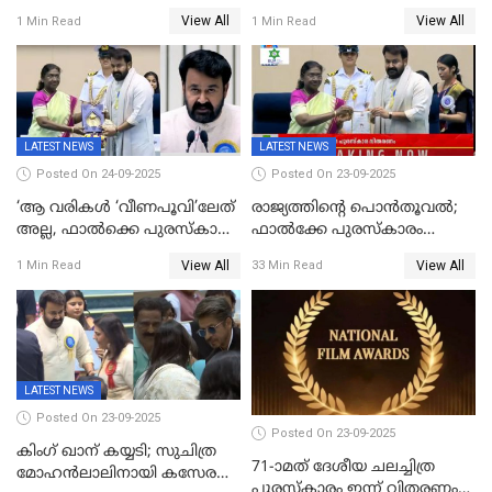
ചാപ്റ്റർ 1' ഒടിടിയിൽ എവിടെ
7മാസത്തിനു ശേഷം
View All
View All
1 Min Read
1 Min Read
കാണാം
ക്യാമറയ്ക്ക് മുന്നിലേക്ക്
LATEST NEWS
LATEST NEWS
Posted On 24-09-2025
Posted On 23-09-2025
‘ആ വരികള്‍ ‘വീണപൂവി’ലേത്
രാജ്യത്തിന്റെ പൊൻതൂവൽ;
അല്ല, ഫാൽക്കെ പുരസ്‌കാരം
ഫാൽക്കേ പുരസ്കാരം
ഏറ്റുവാങ്ങിക്കൊണ്ട്
ഏറ്റുവാങ്ങി മോഹൻലാൽ,
View All
View All
1 Min Read
33 Min Read
മോഹന്‍ലാല്‍ ഉദ്ധരിച്ച
സിനിമ ആത്മാവിന്റെ
വരികളെ ചൊല്ലി
സ്പന്ദനമെന്ന് ലാൽ;
സാമൂഹികമാധ്യമങ്ങളില്‍
ഉർവശിക്കും വിജയരാഘവനും
ചര്‍ച്ച
ദേശീയ അവാർഡ്
LATEST NEWS
Posted On 23-09-2025
Posted On 23-09-2025
കിംഗ് ഖാന് കയ്യടി; സുചിത്ര
71-ാമത് ദേശീയ ചലച്ചിത്ര
മോഹൻലാലിനായി കസേര
പുരസ്‌കാരം ഇന്ന് വിതരണം