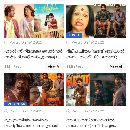
സംസ്കാരം നാളെ
KERALA
Posted On 19-12-2025
Posted On 19-12-2025
ഹാല്‍ സിനിമയ്ക്ക് സെന്‍സര്‍
ദിലീപ് ചിത്രം ‘ഭഭബ’ ഓടിയാൽ
സര്‍ട്ടിഫിക്കറ്റ് ലഭിച്ചു; നാളെ
ഗണപതിക്ക് 1001 തേങ്ങ';
ട്രെയ്ലര്‍ പുറത്ത് വിടും
കലാമണ്ഡലം സത്യഭാമ
View All
View All
1 Min Read
1 Min Read
LATEST NEWS
Posted On 18-12-2025
Posted On 17-12-2025
മുഖ്യമന്ത്രിയ്ക്കെതിരെ
അഡ്വാൻസ് ബുക്കിങിൽ
രാഷ്ട്രീയ പരിഹാസവുമായി
റെക്കോഡിട്ട് ദിലീപ് ചിത്രം