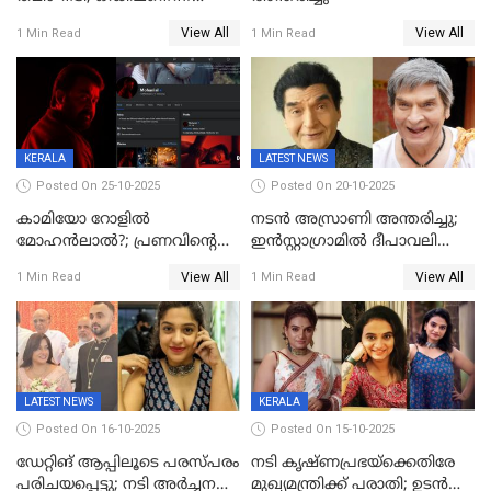
വ്യാജേന ഹോട്ടല്‍മുറിയിലേക്ക്
View All
View All
1 Min Read
1 Min Read
വിളിച്ചു, മോശം പെരുമാറ്റം
KERALA
LATEST NEWS
Posted On 25-10-2025
Posted On 20-10-2025
കാമിയോ റോളിൽ
നടന്‍ അസ്രാണി അന്തരിച്ചു;
മോഹൻലാൽ?; പ്രണവിന്റെ
ഇന്‍‌സ്റ്റാഗ്രാമില്‍ ദീപാവലി
ചിത്രത്തിന്റെ ട്രെയിലറിന്
ആശംസ നേര്‍ന്ന്
View All
View All
1 Min Read
1 Min Read
പിന്നാലെ ഡിപി; ചർച്ചയായി
മണിക്കൂറുകള്‍ക്കകം
സോഷ്യൽ മീഡിയ ചിത്രങ്ങൾ
വിയോഗം
LATEST NEWS
KERALA
Posted On 16-10-2025
Posted On 15-10-2025
ഡേറ്റിങ് ആപ്പിലൂടെ പരസ്പരം
നടി കൃഷ്ണപ്രഭയ്‌ക്കെതിരേ
പരിചയപ്പെട്ടു; നടി അർച്ചന
മുഖ്യമന്ത്രിക്ക് പരാതി; ഉടൻ