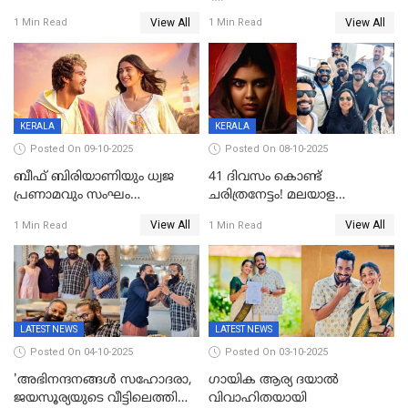
'പ്രൈവറ്റ്' സിനിമയില്‍
View All
View All
1 Min Read
1 Min Read
തിരുത്തല്‍
KERALA
KERALA
Posted On 09-10-2025
Posted On 08-10-2025
ബീഫ് ബിരിയാണിയും ധ്വജ
41 ദിവസം കൊണ്ട്
പ്രണാമവും സംഘം
ചരിത്രനേട്ടം! മലയാള
കാവലുണ്ടും വേണ്ട'; ഷെയ്ൻ
സിനിമയിൽ പുതിയ
View All
View All
1 Min Read
1 Min Read
നിഗത്തിന്റെ ഹാൽ
അധ്യായം, വിസ്മയമായി
സിനിമയ്ക്ക്
ലോക 300 കോടി ക്ലബ്ബിൽ
സെൻസർബോർഡിന്റെ
കടുംവെട്ട്
LATEST NEWS
LATEST NEWS
Posted On 04-10-2025
Posted On 03-10-2025
'അഭിനന്ദനങ്ങൾ സഹോദരാ,
ഗായിക ആര്യ ദയാൽ
ജയസൂര്യയുടെ വീട്ടിലെത്തി
വിവാഹിതയായി