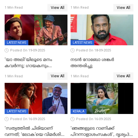
മാർക്കോ; ലോർഡ്
പുറത്ത്
View All
View All
1 Min Read
1 Min Read
മാർക്കോയിൽ യാഷ്,
പൃഥ്വിരാജ്,
മമ്മുട്ടി,മോഹൻലാൽ..ചർച്ചകളുമായി
സൈബർലോകവും
LATEST NEWS
LATEST NEWS
Posted On 19-09-2025
Posted On 18-09-2025
'യാ അലി'യിലൂടെ മനം
നടൻ റോബോ ശങ്കർ
കവർന്നു; ഗായകനും
അന്തരിച്ചു
നടനുമായ സുബിന്‍ ഗാര്‍ഗ്
View All
View All
1 Min Read
1 Min Read
അന്തരിച്ചു
LATEST NEWS
KERALA
Posted On 16-09-2025
Posted On 16-09-2025
'സത്യത്തിൽ ചിരിയാണ്
'ഞങ്ങളുടെ റാണിക്ക്
വന്നത്; ‘ലോക’യെ വിമർശിച്ച്
പിറന്നാളാശംസകൾ', ദൃശ്യം3-