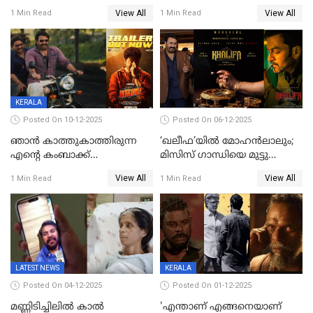
ഭഭബ
‘ഭഭബ';ബുക്ക് മൈഷോയില്‍
View All
View All
1 Min Read
1 Min Read
റെക്കോർഡ് വിൽപ്പന;
മണിക്കൂറില്‍ വിറ്റത്
1000ത്തിന് മുകളിൽ ടിക്കറ്റ്
KERALA
Posted On 10-12-2025
Posted On 06-12-2025
ഞാന്‍ കാത്തുകാത്തിരുന്ന
‘ഖലീഫ’യിൽ മോഹൻലാലും;
എന്റെ കംബാക്ക്
മിസിസ് ഗാന്ധിയെ മുട്ടു
മൊമെന്റ്';'ഭ.ഭ. ബ' ട്രെയ്ലര്‍
കുത്തിച്ച മാമ്പറയ്ക്കൽ
View All
View All
1 Min Read
1 Min Read
പുറത്ത്
അഹമ്മദ് അലിയായെത്തും
LATEST NEWS
KERALA
Posted On 04-12-2025
Posted On 01-12-2025
മണ്ണിടിച്ചിലിൽ കാല്‍
'എന്താണ് എങ്ങനെയാണ്