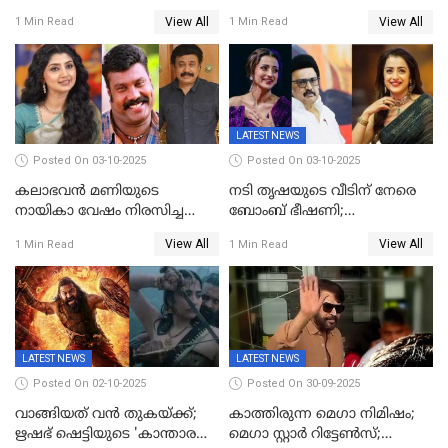
ഋഷഭ് ഷെട്ടി; കേക്ക് മുറിച്ച്
View All
View All
1 Min Read
1 Min Read
ആഘോഷം'
LATEST NEWS
Posted On 03-10-2025
Posted On 03-10-2025
കലാഭവൻ മണിയുടെ
നടി തൃഷയുടെ വീടിന് നേരെ
നായികാ വേഷം നിരസിച്ച
ബോംബ് ഭീഷണി;
നടിയെക്കുറിച്ച് വിനയൻ; "ആ
പരിശോധനയിൽ വ്യാജമെന്ന്
View All
View All
1 Min Read
1 Min Read
നടി ദിവ്യ ഉണ്ണിയല്ലെന്നും
കണ്ടെത്തൽ
സമൂഹമാധ്യമത്തിൽ കുറിപ്പ്
LATEST NEWS
LATEST NEWS
Posted On 02-10-2025
Posted On 30-09-2025
വാങ്ങിയത് വൻ തുകയ്ക്ക്;
കാത്തിരുന്ന മെഗാ നിമിഷം;
ഋഷഭ് ഷെട്ടിയുടെ 'കാന്താര
മെഗാ സ്റ്റാർ റിട്ടേൺസ്;