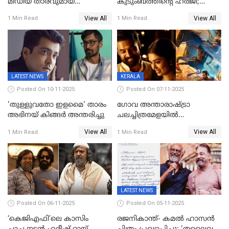
മീഡിയ താരവുമായ
കുടുംബത്തിന്റെ ഹര്‍ജി;
'മസ്താനി' വിവാഹിതയായി,
ദുല്‍ഖര്‍ സല്‍മാന്
View All
View All
1 Min Read
1 Min Read
ഇന്ന്‌ നല്ലൊരു ബിസി ഡേ
ഹൈക്കോടതി നോട്ടീസ്‌
ആയിരുന്നുവെന്ന് നന്ദിത
ശങ്കര
LATEST NEWS
KERALA
Posted On 10-11-2025
Posted On 07-11-2025
'തുള്ളുവതോ ഇളമൈ' താരം
ഗോവ അന്താരാഷ്ട്രാ
അഭിനയ് കിങ്ങർ അന്തരിച്ചു
ചലച്ചിത്രമേളയില്‍
മത്സരവിഭാഗത്തിലേക്ക്
View All
View All
1 Min Read
1 Min Read
മലയാളത്തില്‍നിന്ന്
ഏകചിത്രമായി 'എആര്‍എം';
LATEST NEWS
Posted On 06-11-2025
Posted On 05-11-2025
‘കെജിഎഫി’ലെ കാസിം
രജനികാന്ത്- കമൽ ഹാസൻ