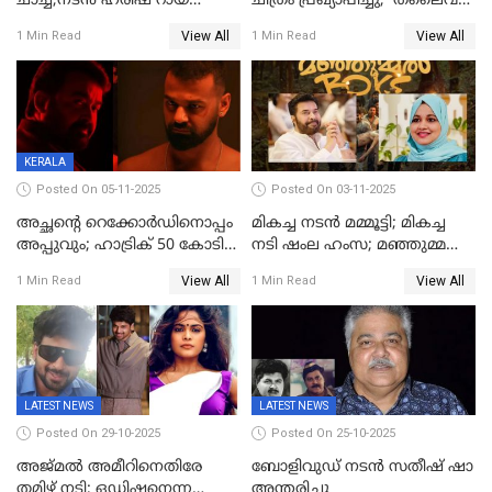
ചാച്ച,നടൻ ഹരീഷ് റായ്
ചിത്രം പ്രഖ്യാപിച്ചു; 'തലൈവർ
അന്തരിച്ചു
173' റിലീസ് 2027 പൊങ്കലിന്
View All
View All
1 Min Read
1 Min Read
KERALA
Posted On 05-11-2025
Posted On 03-11-2025
അച്ഛന്റെ റെക്കോർഡിനൊപ്പം
മികച്ച നടൻ മമ്മൂട്ടി; മികച്ച
അപ്പുവും; ഹാട്രിക് 50 കോടി
നടി ഷംല ഹംസ; മഞ്ഞുമ്മൽ
നേട്ടവുമായി പ്രണവ്
ബോയ്സ് മികച്ച ചിത്രം
View All
View All
1 Min Read
1 Min Read
മോഹൻലാൽ, 'ഡീയസ്
ഈറേ' കുതിപ്പ്
LATEST NEWS
LATEST NEWS
Posted On 29-10-2025
Posted On 25-10-2025
അജ്മല്‍ അമീറിനെതിരേ
ബോളിവുഡ് നടൻ സതീഷ് ഷാ
തമിഴ് നടി; ഒഡിഷനെന്ന
അന്തരിച്ചു