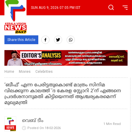
SUN AUG 9, 2026 07:05 PM IST
Share this Article
Home
Movies
Celebrities
‘ബീഫ്’ എന്ന പേരിട്ടതുകൊണ്ട് മാത്രം സിനിമ
വിലക്കുന്ന കാലത്ത് 'ദ കേരള സ്റ്റോറി 2'ന് എങ്ങനെ
പ്രദർശനാനുമതി കിട്ടിയെന്നത് ആശ്ചര്യകരമെന്ന്
മുഖ്യമന്ത്രി
വെബ് ടീം
1 Min Read
Posted On 18-02-2026