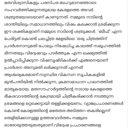
മതവിശ്വാസികളും പരസ്പര ബഹുമാനത്തോടെ
സഹവർത്തിക്കുന്നതുമായ കേരളത്തെ അവർ
ശത്രുതയോടെയാണ് കാണുന്നത്. നമ്മുടെ നാടിന്റെ
ശാന്തിയിലും സമാധാനത്തിലും വിഷം കലക്കാൻ ശ്രമിക്കുന്ന
ഈ ശക്തികളാണ് നമ്മുടെ നാടിന്റെ ശത്രുക്കൾ. 'ബീഫ്' എന്ന
പേരിട്ടത് കൊണ്ട് ചലച്ചിത്ര മേളയിലെ `ഒരു ചിത്രത്തിന്
പ്രദർശനാനുമതി പോലും നിഷേധിച്ച കാലത്ത് സമൂഹത്തിൽ
ഭിന്നതയും വിദ്വേഷവും പടർത്തുക എന്ന ലക്ഷ്യത്തിൽ
ഉൽപ്പാദിപ്പിക്കുന്ന വിഷസൃഷ്ടികൾക്ക് എങ്ങനെയാണ്
പ്രദർശന അനുമതി ലഭിക്കുന്നത് എന്നത്
ആശ്ചര്യകരമാണ്.സുസ്ഥിര വികസന സൂചികകളിൽ
മുൻപന്തിയിൽ നിൽക്കുന്ന, ക്രമസമാധാന പാലനത്തിൽ
മാതൃകയായ, മതസൗഹാർദ്ദത്തിന്റെ നാടായ കേരളത്തെ
ഭീകരവാദത്തിന്റെ കേന്ദ്രമായി ചിത്രീകരിക്കാൻ നടത്തുന്ന
ശ്രമങ്ങളെ ഒറ്റക്കെട്ടായി തള്ളിക്കളയണം. വ്യാജപ്രചാരണങ്ങൾ
കൊണ്ട് കേരളത്തിന്റെ മതേതര അടിത്തറ തകരില്ലെന്ന്
തെളിയിക്കാനുള്ള ഉത്തരവാദിത്തം നമ്മുടെ
ഓരോരുത്തരുടേതുമാണ്.
വിദ്വേഷ പ്രചാരണങ്ങളെ