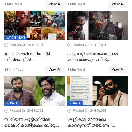
സധൈര്യം പറയു';
ശങ്കറിന്റെ മരണകാരണം
View All
View All
1 Min Read
1 Min Read
'കരയേണ്ടതും ഒറ്റപ്പെടേണ്ടതും
ആന്തരിക രക്തസ്രാവം
വേട്ടക്കാരനാണ്, വേദനകള്‍
സധൈര്യം പറയു;
പെണ്‍കുട്ടിയോട് റിനി ആര്‍
ജോര്‍ജ്
LATEST NEWS
Posted On 28-12-2024
Posted On 27-12-2024
ഈ വർഷമിറങ്ങിയ 204
പ്രൈവറ്റ് മെസേജയച്ചാല്‍
സിനിമകളിൽ
മാർക്കോയുടെ ലിങ്ക്;
നേട്ടമുണ്ടാക്കിയത് വെറും 26
വ്യാജപതിപ്പ് കേസിൽ ആലുവ
View All
View All
18 Min Read
1 Min Read
ചിത്രങ്ങൾ; 2024ൽ സിനിമാ
സ്വദേശി അറസ്റ്റില്‍
വ്യവസായത്തിന് നഷ്ടം 700
കോടി; അഭിനേതാക്കൾ
പ്രതിഫലം കുറയ്ക്കണമെന്നും
നിർമാതാക്കളുടെ സംഘടന
KERALA
KERALA
Posted On 26-12-2024
Posted On 24-12-2024
സീരിയല്‍ ഷൂട്ടിംഗിനിടെ
‘കുട്ടികൾ മാർക്കോ
ലൈംഗികാതിക്രമം; ബിജു
കാണുന്നത് തടയണം’;
സോപാനത്തിനും എസ് പി
തിയറ്ററുകളിൽ