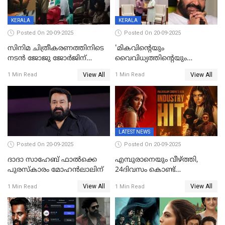
KERALA
KERALA
Posted On 20-09-2025
Posted On 20-09-2025
സിനിമ ചിത്രീകരണത്തിനിടെ
'മികവിന്റെയും
നടൻ ജോജു ജോർജിന്
വൈവിധ്യത്തിന്റെയും
അപകടം;നടൻ ദീപക്
പ്രതീകം'; മോഹൻലാലിനെ
View All
View All
1 Min Read
1 Min Read
പറമ്പോലും ഈ സമയം
അഭിനന്ദിച്ച് പ്രധാനമന്ത്രി
ജീപ്പിൽ
LATEST NEWS
Posted On 20-09-2025
Posted On 20-09-2025
ദാദാ സാഹേബ് ഫാൽക്കെ
എമ്പുരാനെയും വീഴ്ത്തി,
പുരസ്‌കാരം മോഹൻലാലിന്
24ദിവസം കൊണ്ട്
മലയാളത്തിലെ പുത്തൻ
View All
View All
1 Min Read
1 Min Read
ഇൻഡസ്ട്രി ഹിറ്റ്;
റെക്കോർഡുമായി ലോക