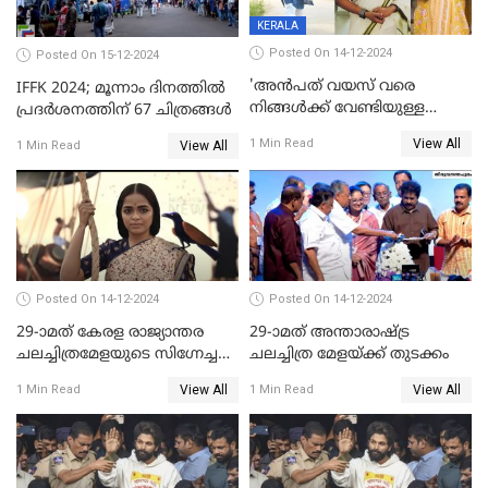
KERALA
Posted On 14-12-2024
Posted On 15-12-2024
'അന്‍പത് വയസ് വരെ
IFFK 2024; മൂന്നാം ദിനത്തില്‍
നിങ്ങള്‍ക്ക് വേണ്ടിയുള്ള
പ്രദര്‍ശനത്തിന് 67 ചിത്രങ്ങള്‍
ജീവിതമായിരുന്നു'; ഇനി ഒരു
View All
1 Min Read
View All
1 Min Read
കൂട്ട് ആവശ്യമുണ്ട്; കല്യാണം
കഴിക്കാമെന്ന് തോന്നി
തുടങ്ങിയിട്ടുണ്ടെന്ന് നിഷ
സാരംഗ്
Posted On 14-12-2024
Posted On 14-12-2024
29-ാമത് കേരള രാജ്യാന്തര
29-ാമത് അന്താരാഷ്‌ട്ര
ചലച്ചിത്രമേളയുടെ സിഗ്നേച്ചർ
ചലച്ചിത്ര മേളയ്‌ക്ക് തുടക്കം
ഫിലിം 'സ്വപ്നായനം'
View All
View All
1 Min Read
1 Min Read