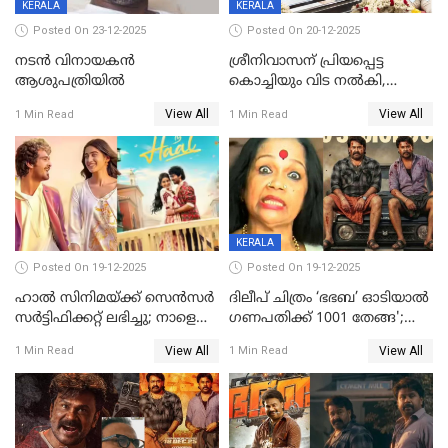
KERALA
KERALA
Posted On 23-12-2025
Posted On 20-12-2025
നടൻ വിനായകൻ
ശ്രീനിവാസന് പ്രിയപ്പെട്ട
ആശുപത്രിയിൽ
കൊച്ചിയും വിട നൽകി,
മൃതദേഹം വസതിയിൽ;
View All
View All
1 Min Read
1 Min Read
സംസ്കാരം നാളെ
KERALA
Posted On 19-12-2025
Posted On 19-12-2025
ഹാല്‍ സിനിമയ്ക്ക് സെന്‍സര്‍
ദിലീപ് ചിത്രം ‘ഭഭബ’ ഓടിയാൽ
സര്‍ട്ടിഫിക്കറ്റ് ലഭിച്ചു; നാളെ
ഗണപതിക്ക് 1001 തേങ്ങ';
ട്രെയ്ലര്‍ പുറത്ത് വിടും
കലാമണ്ഡലം സത്യഭാമ
View All
View All
1 Min Read
1 Min Read