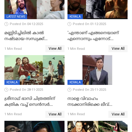
LATEST NEWS
KERALA
Posted On 04-12-2025
Posted On 01-12-2025
മണ്ണിടിച്ചിലിൽ കാല്‍
'എന്താണ് എങ്ങനെയാണ്
നഷ്ടമായ സന്ധ്യക്ക്
എന്നൊന്നും എന്നോട്
ആശ്വാസമായി മമ്മൂട്ടിയുടെ
ചോദിക്കരുത്',ജയിലര്‍ ടുവില്‍
View All
View All
1 Min Read
1 Min Read
വീഡിയോകോൾ;
താനുമുണ്ടെന്ന് വിനായകൻ
കൃത്രിമക്കാല്‍ നല്‍കാമെന്ന്
താരം, വീട്
നിര്‍മിക്കുന്നതിനുള്ള
ഇടപെടലും നടത്തും
KERALA
KERALA
Posted On 28-11-2025
Posted On 25-11-2025
ശ്രീനാഥ് ഭാസി ചിത്രത്തിന്
നാളെ വിവാഹം
കത്രിക വച്ച് സെൻസർ
നടക്കാനിരിക്കെ ലീവ്
ബോർഡ്, 'എട്ട് സീനുകൾ
നൽകിയില്ല; എസ്ഐആർ
View All
View All
1 Min Read
1 Min Read
മാറ്റണം';പൊങ്കാല റിലീസ് മാറ്റി
സൂപ്പർവൈസർ
ജീവനൊടുക്കി