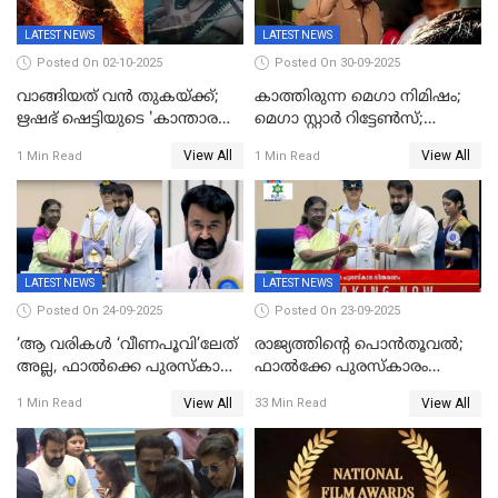
LATEST NEWS
LATEST NEWS
Posted On 02-10-2025
Posted On 30-09-2025
വാങ്ങിയത് വൻ തുകയ്ക്ക്;
കാത്തിരുന്ന മെഗാ നിമിഷം;
ഋഷഭ് ഷെട്ടിയുടെ 'കാന്താര
മെഗാ സ്റ്റാർ റിട്ടേൺസ്;
ചാപ്റ്റർ 1' ഒടിടിയിൽ എവിടെ
7മാസത്തിനു ശേഷം
View All
View All
1 Min Read
1 Min Read
കാണാം
ക്യാമറയ്ക്ക് മുന്നിലേക്ക്
LATEST NEWS
LATEST NEWS
Posted On 24-09-2025
Posted On 23-09-2025
‘ആ വരികള്‍ ‘വീണപൂവി’ലേത്
രാജ്യത്തിന്റെ പൊൻതൂവൽ;
അല്ല, ഫാൽക്കെ പുരസ്‌കാരം
ഫാൽക്കേ പുരസ്കാരം
ഏറ്റുവാങ്ങിക്കൊണ്ട്
ഏറ്റുവാങ്ങി മോഹൻലാൽ,
View All
View All
1 Min Read
33 Min Read
മോഹന്‍ലാല്‍ ഉദ്ധരിച്ച
സിനിമ ആത്മാവിന്റെ
വരികളെ ചൊല്ലി
സ്പന്ദനമെന്ന് ലാൽ;
സാമൂഹികമാധ്യമങ്ങളില്‍
ഉർവശിക്കും വിജയരാഘവനും
ചര്‍ച്ച
ദേശീയ അവാർഡ്