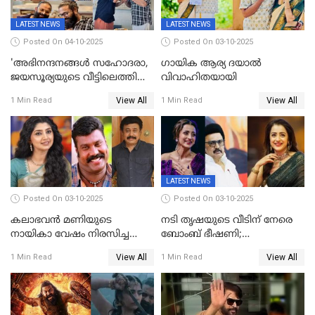
LATEST NEWS
LATEST NEWS
Posted On 04-10-2025
Posted On 03-10-2025
'അഭിനന്ദനങ്ങൾ സഹോദരാ,
ഗായിക ആര്യ ദയാൽ
ജയസൂര്യയുടെ വീട്ടിലെത്തി
വിവാഹിതയായി
ഋഷഭ് ഷെട്ടി; കേക്ക് മുറിച്ച്
View All
View All
1 Min Read
1 Min Read
ആഘോഷം'
LATEST NEWS
Posted On 03-10-2025
Posted On 03-10-2025
കലാഭവൻ മണിയുടെ
നടി തൃഷയുടെ വീടിന് നേരെ
നായികാ വേഷം നിരസിച്ച
ബോംബ് ഭീഷണി;
നടിയെക്കുറിച്ച് വിനയൻ; "ആ
പരിശോധനയിൽ വ്യാജമെന്ന്
View All
View All
1 Min Read
1 Min Read
നടി ദിവ്യ ഉണ്ണിയല്ലെന്നും
കണ്ടെത്തൽ
സമൂഹമാധ്യമത്തിൽ കുറിപ്പ്