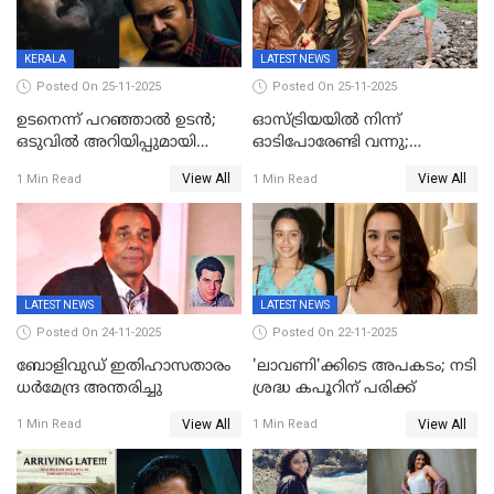
KERALA
LATEST NEWS
Posted On 25-11-2025
Posted On 25-11-2025
ഉടനെന്ന് പറഞ്ഞാൽ ഉടൻ;
ഓസ്ട്രിയയിൽ നിന്ന്
ഒടുവിൽ അറിയിപ്പുമായി
ഓടിപോരേണ്ടി വന്നു;
മമ്മൂട്ടി, കളങ്കാവൽ പുതിയ
വൈകാരികമായും
View All
View All
1 Min Read
1 Min Read
റിലീസ് തീയതി പുറത്ത്
ശാരീരികമായും ഉപദ്രവിച്ചു;
ഭർത്താവിനെതിരെ 50 കോടി
രൂപ നഷ്ടപരിഹാരം
ആവശ്യപ്പെട്ട് മുൻ മിസ് ഇന്ത്യ
LATEST NEWS
LATEST NEWS
Posted On 24-11-2025
Posted On 22-11-2025
ബോളിവുഡ് ഇതിഹാസതാരം
'ലാവണി'ക്കിടെ അപകടം; നടി
ധർമേന്ദ്ര അന്തരിച്ചു
ശ്രദ്ധ കപൂറിന് പരിക്ക്
View All
View All
1 Min Read
1 Min Read