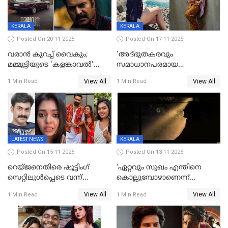
KERALA
KERALA
Posted On 20-11-2025
Posted On 17-11-2025
വരാൻ കുറച്ച് വൈകും;
'അദ്‌ഭുതകരവും
മമ്മൂട്ടിയുടെ 'കളങ്കാവൽ'
സമാധാനപരമായ
റിലീസ് മാറ്റി
ഘട്ടത്തിലാണിപ്പോൾ';
View All
View All
1 Min Read
1 Min Read
വിവാഹമോചിതയായെന്ന് മീര
വാസുദേവൻ
LATEST NEWS
KERALA
Posted On 15-11-2025
Posted On 13-11-2025
റെയ്ജനെതിരെ ഷൂട്ടിംഗ്
‘ഏറ്റവും സുഖം എന്തിനെ
സെറ്റിലുൾപ്പെടെ വന്ന്
കൊല്ലുമ്പോഴാണെന്ന്
യുവതിയുടെ പരാക്രമം;
അറിയാമോ?
View All
View All
1 Min Read
1 Min Read
ബിയര്‍ കുപ്പി തലയ്ക്ക് അടിച്ച്
വില്ലത്തരത്തിന്റെ അങ്ങേയറ്റം;
പൊട്ടിക്കുമെന്ന്
മമ്മൂട്ടി മാജിക്ക്, കളങ്കാവല്‍
ഭീഷണി;അശ്ലീല
ട്രെയിലര്‍ പുറത്ത്