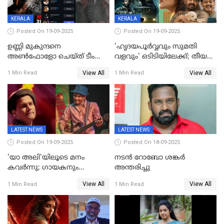
KERALA
KERALA
Posted On 19-09-2025
Posted On 19-09-2025
ഉണ്ണി മുകുന്ദനെ
'ഹൃദയപൂര്‍വ്വവും സുമതി
അൺഫോളോ ചെയ്ത് ടീം
വളവും' ഒടിടിയിലേക്ക്; തീയതി
മാർക്കോ; ലോർഡ്
പുറത്ത്
View All
View All
1 Min Read
1 Min Read
മാർക്കോയിൽ യാഷ്,
പൃഥ്വിരാജ്,
മമ്മുട്ടി,മോഹൻലാൽ..ചർച്ചകളുമായി
സൈബർലോകവും
LATEST NEWS
LATEST NEWS
Posted On 19-09-2025
Posted On 18-09-2025
'യാ അലി'യിലൂടെ മനം
നടൻ റോബോ ശങ്കർ
കവർന്നു; ഗായകനും
അന്തരിച്ചു
നടനുമായ സുബിന്‍ ഗാര്‍ഗ്
View All
View All
1 Min Read
1 Min Read
അന്തരിച്ചു