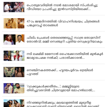
പൊതുവേദിയില്‍ നടന്‍ മോശമായി സ്പര്‍ശിച്ചു;
വീഡിയോ പ്രചരിച്ചു; ഇന്‍ഡസ്ട്രിയിലേക്ക്
ഇനിയില്ലെന്ന് നടി
KERALA
47-ാം ജന്മദിനത്തിൽ വിവാഹനിശ്ചയം; ചിത്രങ്ങള്‍
പങ്കുവെച്ച് താരങ്ങൾ
KERALA
ഫിലിം ചേംബർ തെരഞ്ഞെടുപ്പ്: സാന്ദ്ര തോമസിന്
തോൽവി; മമ്മി സെഞ്ച്വറി പുതിയ സെക്രട്ടറിയാകും
KERALA
നടി ലക്ഷ്മി മേനോൻ ഹൈക്കോടതിയിൽ മുൻ‌കൂർ
ജാമ്യാപേക്ഷ നൽകി; പരാതിക്കാരൻ
ലൈംഗീകമായി അധിക്ഷേപിച്ചെന്നും നടി
LATEST NEWS
നെഞ്ചിനകത്തേക്ക്... ഹൃദയപൂര്‍വം ട്രെയിലര്‍
പുറത്ത്
LATEST NEWS
'വാക്കുകള്‍ക്കതീതം...'; മമ്മൂട്ടിയുടെ
തിരിച്ചുവരവില്‍ ചിത്രവുമായി മോഹന്‍ലാല്‍;
ഇച്ചാക്കയ്ക്ക് ലാലുവിന്റെ സ്‌നേഹചുംബനം
KERALA
നിറഞ്ഞുനിൽക്കും; മലയാളത്തിൽ മുഴുനീള
വേഷവുമായി സണ്ണി ലിയോൺ; ടൈറ്റിൽ ലോഞ്ച്