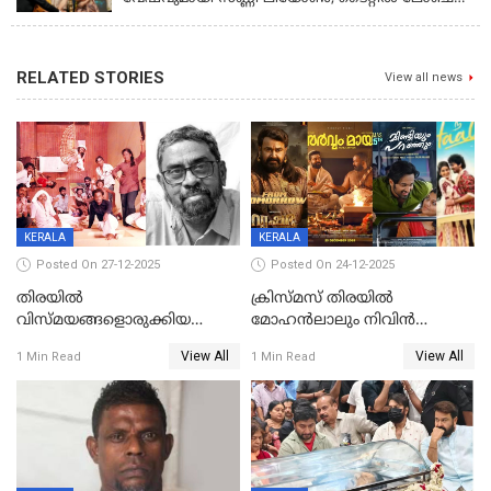
നടന്നു
RELATED STORIES
View all news
KERALA
KERALA
Posted On 27-12-2025
Posted On 24-12-2025
തിരയിൽ
ക്രിസ്മസ് തിരയിൽ
വിസ്മയങ്ങളൊരുക്കിയ
മോഹൻലാലും നിവിൻ
കലാസംവിധായകന്‍, കെ
പോളിയും ഉണ്ണി മുകുന്ദനും
View All
View All
1 Min Read
1 Min Read
ശേഖര്‍ അന്തരിച്ചു
ഷെയ്‌നും; 200 കോടി
മുടക്കിയെത്തുന്ന
വൃഷഭയുൾപ്പെടെ കാണാം