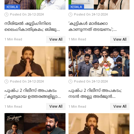
KERALA
KERALA
Posted On 26-12-2024
Posted On 24-12-2024
സീരിയല്‍ ഷൂട്ടിംഗിനിടെ
‘കുട്ടികൾ മാർക്കോ
ലൈംഗികാതിക്രമം; ബിജു
കാണുന്നത് തടയണം’;
സോപാനത്തിനും എസ് പി
തിയറ്ററുകളിൽ
View All
View All
1 Min Read
1 Min Read
ശ്രീകുമാറിനുമെതിരെ കേസ്
മാതാപിതാക്കൾക്കൊപ്പം
കുട്ടികളുമെത്തുന്നു;
മുഖ്യമന്ത്രിക്ക് പരാതി നൽകി
കെപിസിസി അംഗം
Posted On 24-12-2024
Posted On 24-12-2024
പുഷ്‌പ 2 റിലീസ് അപകടം
പുഷ്പ 2 റിലീസ് അപകടം;
;'കൃത്യമായ ഉത്തരങ്ങളില്ലാതെ
നടന്‍ അല്ലു അര്‍ജുൻ
അല്ലു അർജുൻ'
അന്വേഷണ സംഘത്തിന്
View All
View All
1 Min Read
1 Min Read
മുന്നിൽ ഹാജരായി