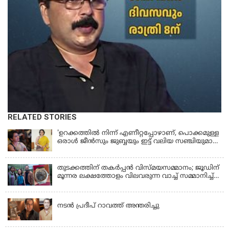
RELATED STORIES
'ഉറക്കത്തിൽ നിന്ന് എണീറ്റപ്പോഴാണ്, പൊക്കമുള്ള
ഒരാൾ ജീൻസും ജുബ്ബയും ഇട്ട് വലിയ സഞ്ചിയുമായി
നടന്നങ്ങു പോകുന്നത് കണ്ടത്; ചോദിച്ചപ്പോൾ
മരിച്ചുപോയെന്ന് പറഞ്ഞു; ആത്മാക്കളെ കണ്ടിട്ടു
ഉണ്ടെന്ന് നടി ലെന
തുടക്കത്തിന് തകർപ്പൻ വിസ്മയസമ്മാനം; ജൂഡിന്
മൂന്നര ലക്ഷത്തോളം വിലവരുന്ന വാച്ച് സമ്മാനിച്ച്
സുചിത്ര
KERALA
നടൻ പ്രദീപ് റാവത്ത് അന്തരിച്ചു
LATEST NEWS