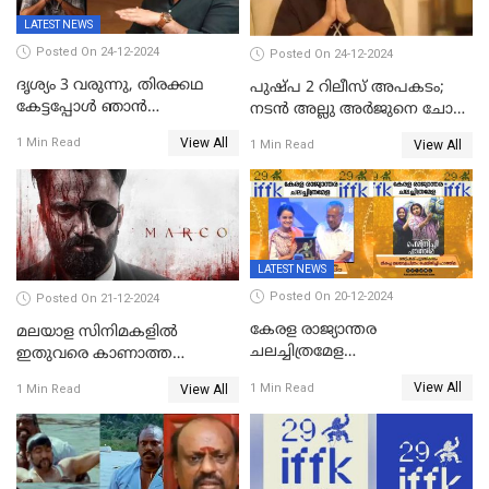
LATEST NEWS
Posted On 24-12-2024
Posted On 24-12-2024
ദൃശ്യം 3 വരുന്നു, തിരക്കഥ
പുഷ്പ 2 റിലീസ് അപകടം;
കേട്ടപ്പോള്‍ ഞാന്‍
നടന്‍ അല്ലു അര്‍ജുനെ ചോദ്യം
ഞെട്ടിപ്പോയി,അഭിമുഖത്തിൽ
ചെയ്യും
View All
1 Min Read
View All
1 Min Read
സ്ഥിരീകരിച്ച് മോഹൻലാൽ
LATEST NEWS
Posted On 20-12-2024
Posted On 21-12-2024
കേരള രാജ്യാന്തര
മലയാള സിനിമകളിൽ
ചലച്ചിത്രമേള
ഇതുവരെ കാണാത്ത
സമാപിച്ചു,സ്പിരിറ്റ് ഓഫ്
വയലൻസുമായി ഉണ്ണി
View All
1 Min Read
View All
1 Min Read
സിനിമ അവാര്‍ഡ്
മുകുന്ദൻ ചിത്രം മാർക്കോ
സംവിധായിക പായല്‍
കപാഡിയയ്ക്ക് സമ്മാനിച്ചു;
ഫെമിനിച്ചി ഫാത്തിമയ്ക്ക്
അഞ്ച് പുരസ്കാരം