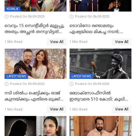
KERALA
Posted On 06-09-2025
Posted On 06-09-2025
വെറും 15 സെന്റീമീറ്റര്‍ മുല്ലപ്പൂ,
ടൊവിനോ രണ്ടാമതും
അതും അച്ഛൻ തന്നുവിട്ടത്
ഏഷ്യയിലെ മികച്ച നടന്‍;
കൈവശം വച്ചതിന് ഒരു
2025ലെ സെപ്റ്റിമിയസ്
View All
View All
1 Min Read
1 Min Read
ലക്ഷം രൂപ പിഴ; നവ്യ
പുരസ്‌കാരം
28ദിവസത്തിനകം പിഴ
അടയ്ക്കണം
LATEST NEWS
LATEST NEWS
Posted On 05-09-2025
Posted On 05-09-2025
നടി ശിൽപ ഷെട്ടിക്കും രാജ്
ബോക്സോഫീസിൽ
കുന്ദ്രയ്ക്കും എതിരെ ലുക്ക്
ഇതുവരെ 510 കോടി; കൂലി
ഔട്ട് നോട്ടീസ്
ഇനി ഒടിടിയിലേക്ക്, റിലീസ്
View All
View All
1 Min Read
1 Min Read
തീയതി പുറത്ത്