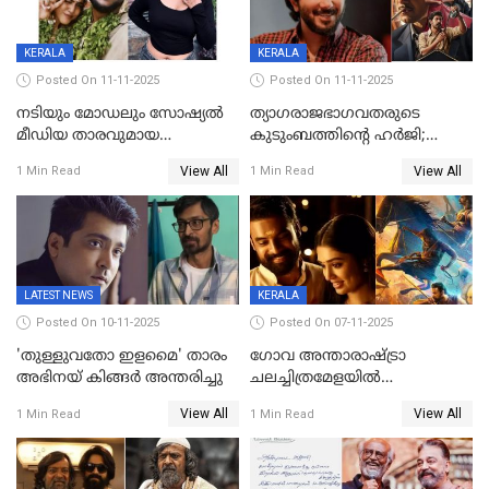
മെസേജുകളും വെളിപ്പെടുത്തി
മൃദുല വിജയ്
KERALA
KERALA
Posted On 11-11-2025
Posted On 11-11-2025
നടിയും മോഡലും സോഷ്യൽ
ത്യാഗരാജഭാഗവതരുടെ
മീഡിയ താരവുമായ
കുടുംബത്തിന്റെ ഹര്‍ജി;
'മസ്താനി' വിവാഹിതയായി,
ദുല്‍ഖര്‍ സല്‍മാന്
View All
View All
1 Min Read
1 Min Read
ഇന്ന്‌ നല്ലൊരു ബിസി ഡേ
ഹൈക്കോടതി നോട്ടീസ്‌
ആയിരുന്നുവെന്ന് നന്ദിത
ശങ്കര
LATEST NEWS
KERALA
Posted On 10-11-2025
Posted On 07-11-2025
'തുള്ളുവതോ ഇളമൈ' താരം
ഗോവ അന്താരാഷ്ട്രാ
അഭിനയ് കിങ്ങർ അന്തരിച്ചു
ചലച്ചിത്രമേളയില്‍
മത്സരവിഭാഗത്തിലേക്ക്
View All
View All
1 Min Read
1 Min Read
മലയാളത്തില്‍നിന്ന്
ഏകചിത്രമായി 'എആര്‍എം';