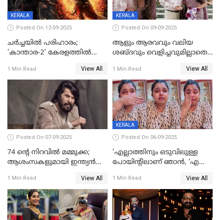
KERALA
KERALA
Posted On 12-09-2025
Posted On 09-09-2025
ചർച്ചയിൽ പരിഹാരം;
ആളും ആരവവും വലിയ
'കാന്താര-2' കേരളത്തിൽ
ശബ്ദവും വെളിച്ചവുമില്ലാതെ
പ്രദർശിപ്പിക്കുമെന്ന്
അതങ്ങ് നിർവഹിച്ചു;
View All
View All
1 Min Read
1 Min Read
ഫിയോക്ക്
വിവാഹിതയായെന്ന്‌ നടി ​
ഗ്രേസ് ആന്റണി
KERALA
Posted On 07-09-2025
Posted On 06-09-2025
74 ന്റെ നിറവിൽ മമ്മുക്ക;
'എല്ലാത്തിനും ഒടുവിലുള്ള
ആശംസകളുമായി ഇന്ത്യൻ
പോയിന്റിലാണ് ഞാൻ, ‘എന്‍റെ
സിനിമാ ലോകം
ചങ്ക് പൊട്ടിപ്പോവുക,
View All
View All
1 Min Read
1 Min Read
സ്നേഹിച്ചയാള്‍ തന്നെ
വഞ്ചിച്ചുപോയി’, ലൈവ്
വിഡിയോയിൽ
പൊട്ടിക്കരഞ്ഞ് നടി