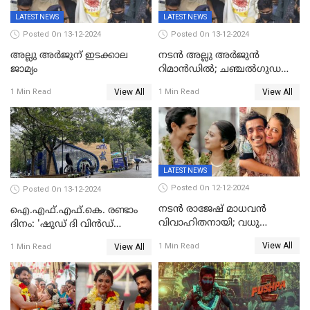
LATEST NEWS
LATEST NEWS
Posted On 13-12-2024
Posted On 13-12-2024
അല്ലു അർജുന് ഇടക്കാല
നടൻ അല്ലു അർജുൻ
ജാമ്യം
റിമാൻഡിൽ; ചഞ്ചൽഗുഡ
ജയിലിലേക്ക്
View All
View All
1 Min Read
1 Min Read
LATEST NEWS
Posted On 12-12-2024
Posted On 13-12-2024
നടൻ രാജേഷ് മാധവൻ
ഐ.എഫ്.എഫ്.കെ. രണ്ടാം
വിവാഹിതനായി; വധു
ദിനം: 'ഷുഡ് ദി വിൻഡ്
സഹസംവിധായിക ദീപ്തി
ഡ്രോപ്പ്' മുതൽ
View All
1 Min Read
View All
1 Min Read
കാരാട്ട്
'കിഷ്‌കികിന്ധാ കാണ്ഡം' വരെ