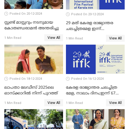
Posted On 20-12-2024
Posted On 20-12-2024
സ്റ്റണ്ട് മാസ്റ്ററും നടനുമായ
29 മത് കേരള രാജ്യാന്തര
കോതണ്ഡരാമൻ അന്തരിച്ചു
ചലച്ചിത്രമേള ഇന്ന്
സമാപിക്കും
View All
1 Min Read
View All
1 Min Read
Posted On 18-12-2024
Posted On 16-12-2024
ലാപതാ ലേഡീസ് 2025ലെ
കേരള രാജ്യാന്തര ചലച്ചിത്ര
ഓസ്‌ക്കാറില്‍ നിന്ന് പുറത്ത്
മേള, നാലാം ദിനം;ഇന്ന് 67
ചിത്രങ്ങൾ പ്രദർശിപ്പിക്കും
View All
View All
1 Min Read
1 Min Read