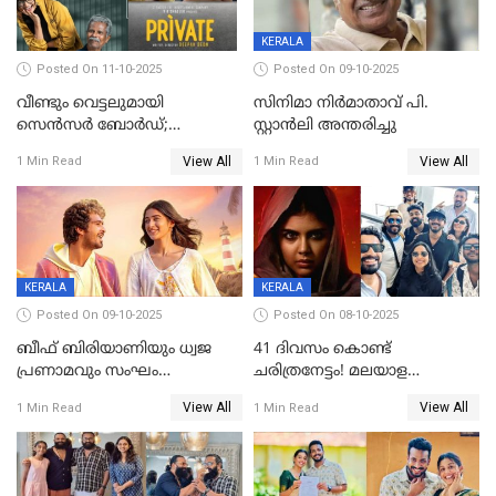
KERALA
Posted On 11-10-2025
Posted On 09-10-2025
വീണ്ടും വെട്ടലുമായി
സിനിമാ നിർമാതാവ് പി.
സെന്‍സര്‍ ബോര്‍ഡ്;
സ്റ്റാൻലി അന്തരിച്ചു
'പ്രൈവറ്റ്' സിനിമയില്‍
View All
View All
1 Min Read
1 Min Read
തിരുത്തല്‍
KERALA
KERALA
Posted On 09-10-2025
Posted On 08-10-2025
ബീഫ് ബിരിയാണിയും ധ്വജ
41 ദിവസം കൊണ്ട്
പ്രണാമവും സംഘം
ചരിത്രനേട്ടം! മലയാള
കാവലുണ്ടും വേണ്ട'; ഷെയ്ൻ
സിനിമയിൽ പുതിയ
View All
View All
1 Min Read
1 Min Read
നിഗത്തിന്റെ ഹാൽ
അധ്യായം, വിസ്മയമായി
സിനിമയ്ക്ക്
ലോക 300 കോടി ക്ലബ്ബിൽ
സെൻസർബോർഡിന്റെ
കടുംവെട്ട്