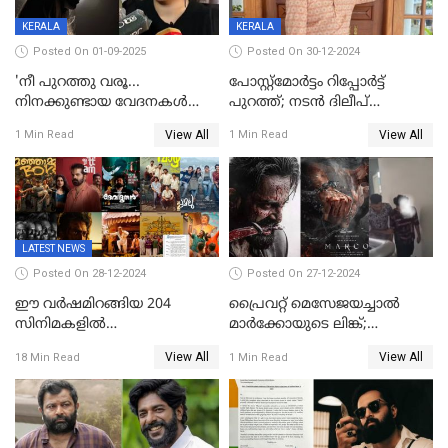
KERALA
KERALA
Posted On 01-09-2025
Posted On 30-12-2024
'നീ പുറത്തു വരൂ...
പോസ്റ്റ്‌മോര്‍ട്ടം റിപ്പോര്‍ട്ട്
നിനക്കുണ്ടായ വേദനകള്‍
പുറത്ത്; നടൻ ദിലീപ്
സധൈര്യം പറയു';
ശങ്കറിന്റെ മരണകാരണം
View All
View All
1 Min Read
1 Min Read
'കരയേണ്ടതും ഒറ്റപ്പെടേണ്ടതും
ആന്തരിക രക്തസ്രാവം
വേട്ടക്കാരനാണ്, വേദനകള്‍
സധൈര്യം പറയു;
പെണ്‍കുട്ടിയോട് റിനി ആര്‍
ജോര്‍ജ്
LATEST NEWS
Posted On 28-12-2024
Posted On 27-12-2024
ഈ വർഷമിറങ്ങിയ 204
പ്രൈവറ്റ് മെസേജയച്ചാല്‍
സിനിമകളിൽ
മാർക്കോയുടെ ലിങ്ക്;
നേട്ടമുണ്ടാക്കിയത് വെറും 26
വ്യാജപതിപ്പ് കേസിൽ ആലുവ
View All
View All
18 Min Read
1 Min Read
ചിത്രങ്ങൾ; 2024ൽ സിനിമാ
സ്വദേശി അറസ്റ്റില്‍
വ്യവസായത്തിന് നഷ്ടം 700
കോടി; അഭിനേതാക്കൾ
പ്രതിഫലം കുറയ്ക്കണമെന്നും
നിർമാതാക്കളുടെ സംഘടന