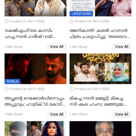
LATEST NEWS
Posted On 06-11-2025
Posted On 05-11-2025
‘കെജിഎഫി’ലെ കാസിം
രജനികാന്ത്- കമൽ ഹാസൻ
ചാച്ച,നടൻ ഹരീഷ് റായ്
ചിത്രം പ്രഖ്യാപിച്ചു; 'തലൈവർ
അന്തരിച്ചു
173' റിലീസ് 2027 പൊങ്കലിന്
View All
View All
1 Min Read
1 Min Read
KERALA
Posted On 05-11-2025
Posted On 03-11-2025
അച്ഛന്റെ റെക്കോർഡിനൊപ്പം
മികച്ച നടൻ മമ്മൂട്ടി; മികച്ച
അപ്പുവും; ഹാട്രിക് 50 കോടി
നടി ഷംല ഹംസ; മഞ്ഞുമ്മൽ
നേട്ടവുമായി പ്രണവ്
ബോയ്സ് മികച്ച ചിത്രം
View All
View All
1 Min Read
1 Min Read
മോഹൻലാൽ, 'ഡീയസ്
ഈറേ' കുതിപ്പ്