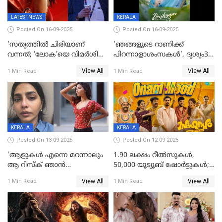
LATEST NEWS
KERALA
Posted On 16-09-2025
Posted On 16-09-2025
'സത്യത്തിൽ ചിരിയാണ്
'ഞങ്ങളുടെ റാണിക്ക്
വന്നത്; ‘ലോക’യെ വിമർശിച്ച്
പിറന്നാളാശംസകൾ', ദൃശ്യം3-
മുരളി തുമ്മാരുകുടി
യിലെ മീനയുടെ ക്യാരക്റ്റർ
View All
View All
1 Min Read
1 Min Read
പോസ്റ്റർ പുറത്തുവിട്ടു
KERALA
KERALA
Posted On 13-09-2025
Posted On 12-09-2025
'ആളുകള്‍ എന്നെ മറന്നാലും
1.90 ലക്ഷം റീല്‍സുകള്‍,
ആ റിസ്ക് ഞാൻ
50,000 യൂട്യൂബ് ഷോര്‍ട്ടുകള്‍;
ഏറ്റെടുക്കുന്നു'; അപകടം
ആടിയും പാടിയും ആഗോള
View All
View All
1 Min Read
1 Min Read
മനസിലായി, കടുത്ത
ഹിറ്റായി ഓണം മൂഡ് ഗാനം
തീരുമാനവുമായി ഐശ്വര്യ
ലക്ഷ്മി