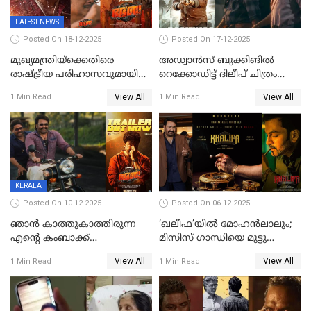
LATEST NEWS
Posted On 18-12-2025
Posted On 17-12-2025
മുഖ്യമന്ത്രിയ്ക്കെതിരെ
അഡ്വാൻസ് ബുക്കിങിൽ
രാഷ്ട്രീയ പരിഹാസവുമായി
റെക്കോഡിട്ട് ദിലീപ് ചിത്രം
ഭഭബ
‘ഭഭബ';ബുക്ക് മൈഷോയില്‍
View All
View All
1 Min Read
1 Min Read
റെക്കോർഡ് വിൽപ്പന;
മണിക്കൂറില്‍ വിറ്റത്
1000ത്തിന് മുകളിൽ ടിക്കറ്റ്
KERALA
Posted On 10-12-2025
Posted On 06-12-2025
ഞാന്‍ കാത്തുകാത്തിരുന്ന
‘ഖലീഫ’യിൽ മോഹൻലാലും;
എന്റെ കംബാക്ക്
മിസിസ് ഗാന്ധിയെ മുട്ടു
മൊമെന്റ്';'ഭ.ഭ. ബ' ട്രെയ്ലര്‍
കുത്തിച്ച മാമ്പറയ്ക്കൽ
View All
View All
1 Min Read
1 Min Read
പുറത്ത്
അഹമ്മദ് അലിയായെത്തും