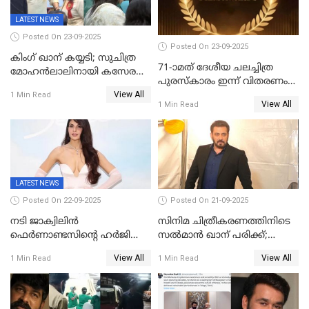
LATEST NEWS
Posted On 23-09-2025
Posted On 23-09-2025
കിംഗ് ഖാന് കയ്യടി; സുചിത്ര
71-ാമത് ദേശീയ ചലച്ചിത്ര
മോഹൻലാലിനായി കസേര
പുരസ്‌കാരം ഇന്ന് വിതരണം
ഒരുക്കിക്കൊടുത്ത് ഷാരുഖ്
View All
ചെയ്യും
1 Min Read
ഖാൻ
View All
1 Min Read
LATEST NEWS
Posted On 22-09-2025
Posted On 21-09-2025
നടി ജാക്വിലിന്‍
സിനിമ ചിത്രീകരണത്തിനിടെ
ഫെര്‍ണാണ്ടസിന്റെ ഹര്‍ജി
സൽമാൻ ഖാന് പരിക്ക്;
സുപ്രീം കോടതി തള്ളി
ചികിത്സയിൽ;
View All
View All
1 Min Read
1 Min Read
മുംബൈയിലേക്ക് മടങ്ങി