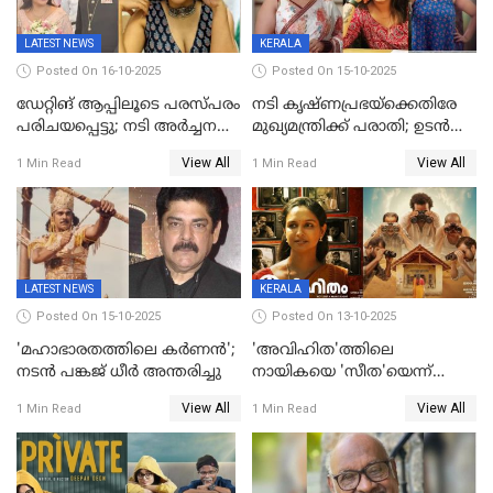
LATEST NEWS
KERALA
Posted On 16-10-2025
Posted On 15-10-2025
ഡേറ്റിങ് ആപ്പിലൂടെ പരസ്പരം
നടി കൃഷ്ണപ്രഭയ്‌ക്കെതിരേ
പരിചയപ്പെട്ടു; നടി അർച്ചന
മുഖ്യമന്ത്രിക്ക് പരാതി; ഉടൻ
കവി വിവാഹിതയായി
ഇടപെടല്‍ വേണമെന്നും
View All
View All
1 Min Read
1 Min Read
പരാതിയിൽ
LATEST NEWS
KERALA
Posted On 15-10-2025
Posted On 13-10-2025
'മഹാഭാരതത്തിലെ കർണന്‍';
'അവിഹിത'ത്തിലെ
നടൻ പങ്കജ് ധീർ അന്തരിച്ചു
നായികയെ 'സീത'യെന്ന്
വിളിക്കണ്ട; വെട്ടി സെൻസർ
View All
View All
1 Min Read
1 Min Read
ബോർഡ്