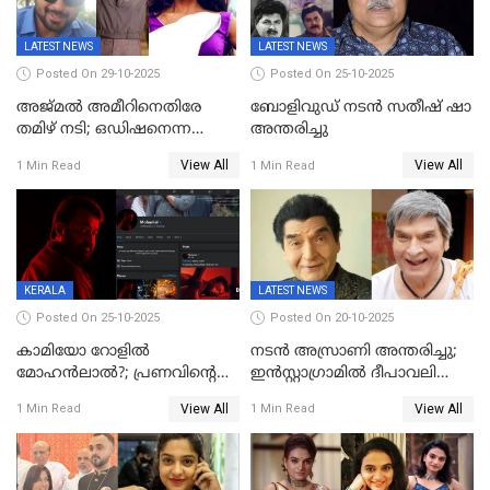
LATEST NEWS
LATEST NEWS
Posted On 29-10-2025
Posted On 25-10-2025
അജ്മല്‍ അമീറിനെതിരേ
ബോളിവുഡ് നടൻ സതീഷ് ഷാ
തമിഴ് നടി; ഒഡിഷനെന്ന
അന്തരിച്ചു
വ്യാജേന ഹോട്ടല്‍മുറിയിലേക്ക്
View All
View All
1 Min Read
1 Min Read
വിളിച്ചു, മോശം പെരുമാറ്റം
KERALA
LATEST NEWS
Posted On 25-10-2025
Posted On 20-10-2025
കാമിയോ റോളിൽ
നടന്‍ അസ്രാണി അന്തരിച്ചു;
മോഹൻലാൽ?; പ്രണവിന്റെ
ഇന്‍‌സ്റ്റാഗ്രാമില്‍ ദീപാവലി
ചിത്രത്തിന്റെ ട്രെയിലറിന്
ആശംസ നേര്‍ന്ന്
View All
View All
1 Min Read
1 Min Read
പിന്നാലെ ഡിപി; ചർച്ചയായി
മണിക്കൂറുകള്‍ക്കകം
സോഷ്യൽ മീഡിയ ചിത്രങ്ങൾ
വിയോഗം